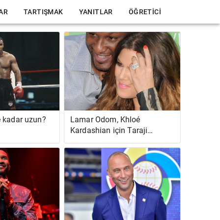
LAR
TARTIŞMAK
YANITLAR
ÖĞRETICI
 kadar uzun?
Lamar Odom, Khloé
Kardashian için Taraji
P.Henson'dan Ayrılmaya
İlişkin Pişmanlıklarını
Paylaştı