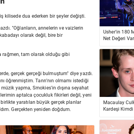
ün
miş kilisede dua ederken bir şeyler değişti.
yazdı. "Oğlanların, annelerin ve vaizlerin
Usher'in 180 M
kabadayı olarak değil, bire bir
Net Değeri Var
Kulübüne Sah
Fırlattığı İddia
ca rağmen, tam olarak olduğu gibi
yerde, gerçek gerçeği bulmuştum" diye yazdı.
ını öğrenmiştim. Tanrı'nın olmamı istediği
ca müzik yapma, Smokies'in dışına seyahat
imin aptalca çocukluk fikirleri değil, yeni
irlikte yaratılan büyük gerçek planlar
Macaulay Culk
Kardeşi Kimdi
ıldım. Gerçekten yeniden doğdum.