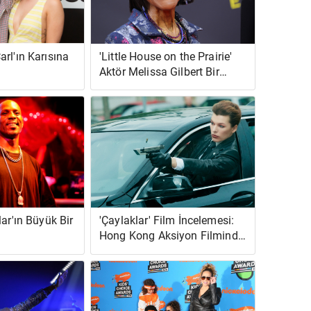
rl'ın Karısına
'Little House on the Prairie'
Aktör Melissa Gilbert Bir
Zamanlar Cicely Tyson'ın 'Bir
Yönetmeni Yüzüne Tokat Etti'
Dedi
lar'ın Büyük Bir
'Çaylaklar' Film İncelemesi:
Hong Kong Aksiyon Filminde
Milla Jovovich