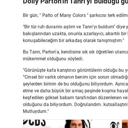
Dolly Parton'ın Tanrı'yı ​​bulduğu g
Bir gün, "
Palto of Many Colors
" şarkıcısı terk edil
"Bir tür ruh duvarını aştım ve Tanrı'yı ​​buldum" diye 
bakışlarından uzakta, onunla azarlayıcı, abartılı bir 
konuşabileceğim bir arkadaş olarak tanışmıştım."
Bu Tanrı, Parton'a, kendisine sık sık öğretilen utan
mükemmel olduğunu söyledi.
"Görünüşte kafa karıştırıcı görüntülerin olduğu bu 
“Cinsel bir varlık olmanın benim için sorun olmadığ
şeylerden birinin de bu olduğunu biliyordum. Ayrı
etme ve daha büyük bir amaç peşinde koşma hayaller
keşfedilen göksel babam tarafından düzenlenen ve b
olduğunu da biliyordum. Doğrulandım. kutsallaştır
Mutluydum."