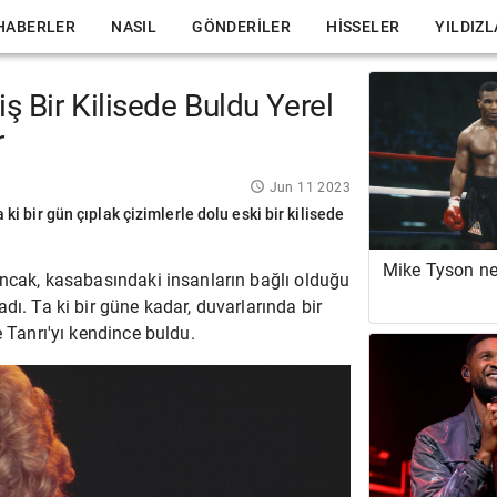
HABERLER
NASIL
GÖNDERILER
HISSELER
YILDIZ
miş Bir Kilisede Buldu Yerel
r
Jun 11 2023
 ki bir gün çıplak çizimlerle dolu eski bir kilisede
Mike Tyson ne
Ancak, kasabasındaki insanların bağlı olduğu
dı. Ta ki bir güne kadar, duvarlarında bir
 Tanrı'yı ​​kendince buldu.