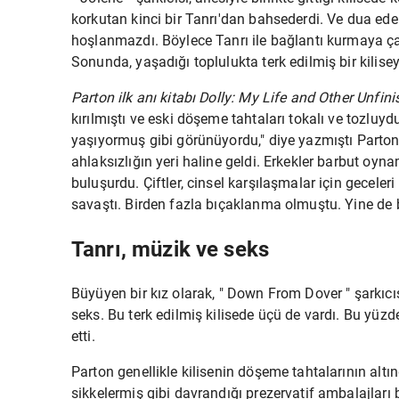
korkutan kinci bir Tanrı'dan bahsederdi. Ve dua e
hoşlanmazdı. Böylece Tanrı ile bağlantı kurmaya ça
Sonunda, yaşadığı toplulukta terk edilmiş bir kilisey
Parton ilk anı kitabı Dolly: My Life and Other Unfin
kırılmıştı ve eski döşeme tahtaları tokalı ve tozlu
yaşıyormuş gibi görünüyordu," diye yazmıştı Parton .
ahlaksızlığın yeri haline geldi. Erkekler barbut oyn
buluşurdu. Çiftler, cinsel karşılaşmalar için geceleri
savaştı. Birden fazla bıçaklanma olmuştu. Yine de 
Tanrı, müzik ve seks
Büyüyen bir kız olarak, "
Down From Dover
" şarkıcı
seks. Bu terk edilmiş kilisede üçü de vardı. Bu yüz
etti.
Parton genellikle kilisenin döşeme tahtalarının altın
sikkelermiş gibi davrandığı prezervatif ambalajları