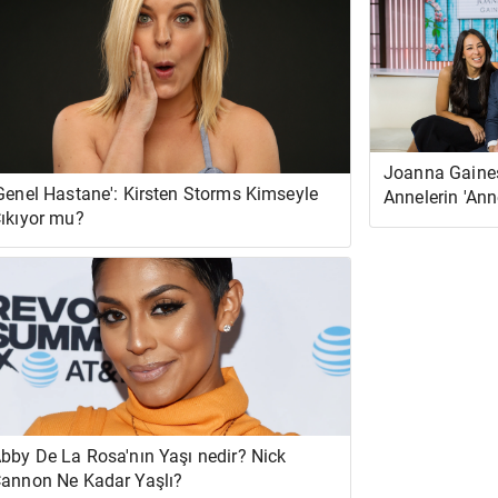
Joanna Gaines
Genel Hastane': Kirsten Storms Kimseyle
Annelerin 'Ann
ıkıyor mu?
Yosunu Çorbas
Duyduğunu Söy
Bana Güven'
bby De La Rosa'nın Yaşı nedir? Nick
annon Ne Kadar Yaşlı?