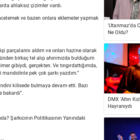
rlarda ahlaksız çizimler vardı.
i incelemek ve bazen onlara eklemeler yapmak
'Utanmaz'da Ca
Ne Oldu?
dişi parçalarını aldım ve onları hazine olarak
ünden birkaç tel alıp ahırımızda bulduğum
mer gibiydi, gerçekten. Ve tıngırdattığımda,
ki mandolinle pek çok şarkı yazdım.”
endini kilisede bulmaya devam etti. Bazı
re bakardı”.
DMX 'Altın Kız
Hayranıydı
nda? Şarkıcının Politikasının Yanındaki