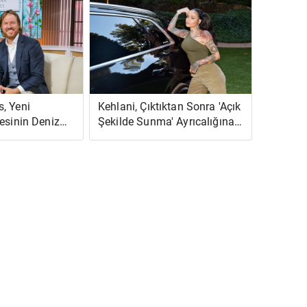
, Yeni
Kehlani, Çıktıktan Sonra 'Açık
esinin Deniz
Şekilde Sunma' Ayrıcalığına
ına' İhtiyaç
Sahip Olduğunu İddia Etti
ledi: 'Sadece