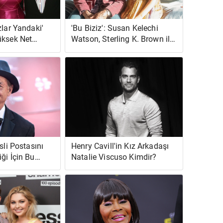
zlar Yandaki'
'Bu Biziz': Susan Kelechi
üksek Net
Watson, Sterling K. Brown ile
 Kendra
Çalışmak Hakkında Açılıyor
a Holly
ve Kalbinizi Eriyecek
sli Postasını
Henry Cavill'in Kız Arkadaşı
ği İçin Bu
Natalie Viscuso Kimdir?
olünü Kaybetti