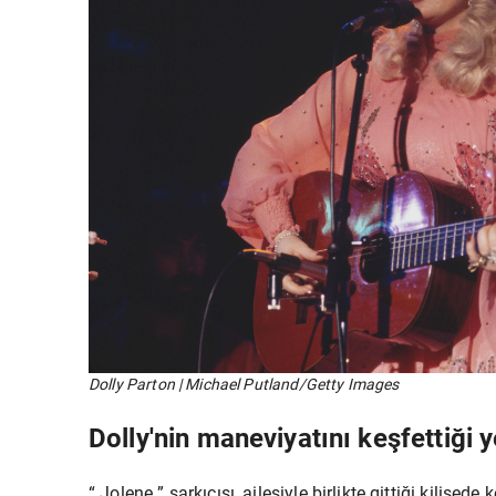
Dolly Parton | Michael Putland/Getty Images
Dolly'nin maneviyatını keşfettiği y
“
Jolene
” şarkıcısı, ailesiyle birlikte gittiği kilise