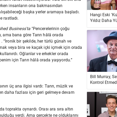
derken insanların ona bakmasından
lışabileceği başka yerler aramaya başladı.
Hangi Eski 'Kı
e rastladı.
Yıldız Daha Y
Değere Sahip:
ished Business'ta
"Pencerelerinin çoğu
Wilkinson vey
ydu, ama bana göre Tanrı hâlâ orada
Madison?
 “İronik bir şekilde, her türlü günah ve
amak veya bira ve kaçak içki içmek için orada
 kullanırdı. Oğlanlar ve erkekler orada
benim için Tanrı hâlâ orada yaşıyordu.”
Bill Murray, Se
Kontrol Etmedi
sının üç ana ilgisi vardı: Tanrı, müzik ve
İkonik Pixar R
den daha fazlası için geri gelmeye devam
da toprakta oynardı. Orası ara sıra altın
 bulduğu yerdi. Ama gerçekte ne olduklarını