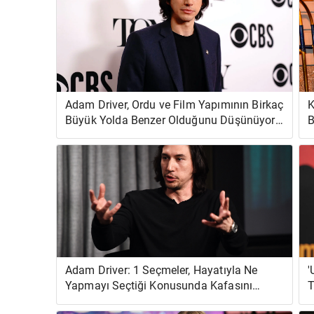
Adam Driver, Ordu ve Film Yapımının Birkaç
K
Büyük Yolda Benzer Olduğunu Düşünüyor -
B
'Süreç Tam Olarak Aynı'
E
Adam Driver: 1 Seçmeler, Hayatıyla Ne
'
Yapmayı Seçtiği Konusunda Kafasını
T
Karıştırdı