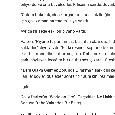
biliyordu ve onu büyülediler. Kilisenin içinde, duva
"Onlara bakmak, cinsel organların nasıl çizildiğin
için çok zaman harcadım" diye yazdı.
Ayrıca kilisede eski bir piyano vardı.
Parton, "Piyano tuşlarının üst kısımları olan düz fil
sakladım" diye yazdı. “Bir keresinde soprano bölüm
eski bir mandoline tutturmuştum. Daha çok bir dulci
şarkı söyleyebileceğim bir uğultu sesi çıkardı. O es
"
Beni Oraya Gelmek Zorunda Bırakma
" şarkıcısı k
ilahiler söyler, dua eder, sonra “bir süre kirli resimle
İlgili
Dolly Parton'ın "World on Fire"ı Gerçekten Ne Hakkı
Şarkıya Daha Yakından Bir Bakış