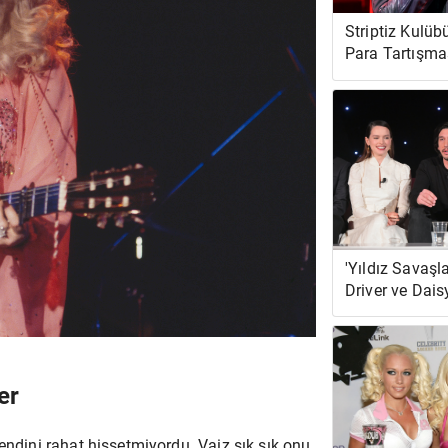
Striptiz Kulüb
Para Tartışmas
'Yıldız Savaşl
Driver ve Dais
Uncanny Thing
er
de kendini rahat hissetmiyordu. Vaiz sık sık onu