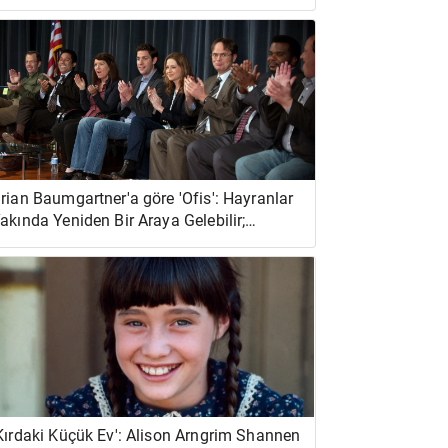
rian Baumgartner'a göre 'Ofis': Hayranlar
akında Yeniden Bir Araya Gelebilir;
Gürlemeleri Duydum'
Kırdaki Küçük Ev': Alison Arngrim Shannen