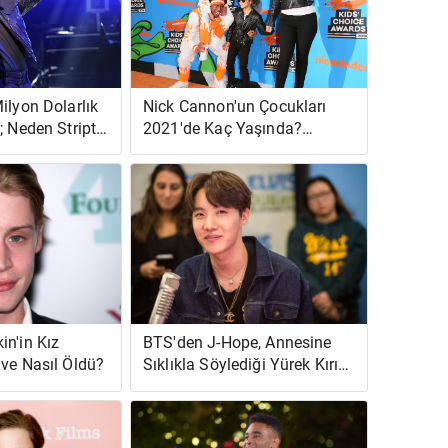
ilyon Dolarlık
Nick Cannon'un Çocukları
; Neden Striptiz
2021'de Kaç Yaşında?
te Para
Anneler Kimdir?
sı?
in'in Kız
BTS'den J-Hope, Annesine
 ve Nasıl Öldü?
Sıklıkla Söylediği Yürek Kırıcı
Bir Yalanı Açıkladı