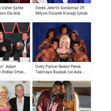
ü Usher Sahte
Derek Jeter'in Satılamaz 29
ını Ele Aldı
Milyon Dolarlık Konağı İçinde
arı': Adam
Dolly Parton Neden Peruk
y Ridley Ortak 1
Takmaya Başladı (ve Asla
'i Paylaşıyor
Durmadı)