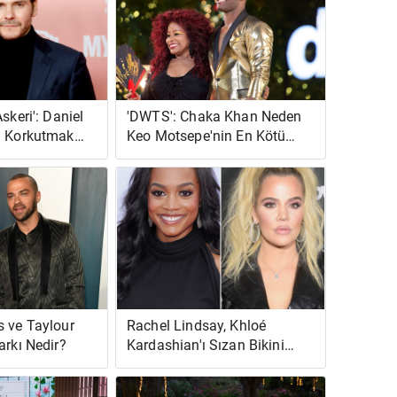
skeri': Daniel
'DWTS': Chaka Khan Neden
i Korkutmak
Keo Motsepe'nin En Kötü
dı
Ünlü Ortağı Oldu
s ve Taylour
Rachel Lindsay, Khloé
arkı Nedir?
Kardashian'ı Sızan Bikini
Fotoğrafına Çarptı: 'Kendini
Kurban Yapıyor'