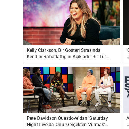
Kelly Clarkson, Bir Gösteri Sırasında
'
Kendini Rahatlattığını Açıkladı: 'Bir Tür
Ç
Harap Olmuştum'
Pete Davidson Questlove'dan 'Saturday
A
Night Live'da' Onu 'Gerçekten Vurmak'
C