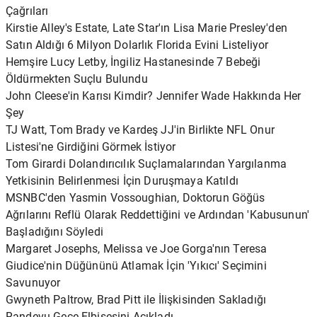
Çağrıları
Kirstie Alley's Estate, Late Star'ın Lisa Marie Presley'den
Satın Aldığı 6 Milyon Dolarlık Florida Evini Listeliyor
Hemşire Lucy Letby, İngiliz Hastanesinde 7 Bebeği
Öldürmekten Suçlu Bulundu
John Cleese'in Karısı Kimdir? Jennifer Wade Hakkında Her
Şey
TJ Watt, Tom Brady ve Kardeş JJ'in Birlikte NFL Onur
Listesi'ne Girdiğini Görmek İstiyor
Tom Girardi Dolandırıcılık Suçlamalarından Yargılanma
Yetkisinin Belirlenmesi İçin Duruşmaya Katıldı
MSNBC'den Yasmin Vossoughian, Doktorun Göğüs
Ağrılarını Reflü Olarak Reddettiğini ve Ardından 'Kabusunun'
Başladığını Söyledi
Margaret Josephs, Melissa ve Joe Gorga'nın Teresa
Giudice'nin Düğününü Atlamak İçin 'Yıkıcı' Seçimini
Savunuyor
Gwyneth Paltrow, Brad Pitt ile İlişkisinden Sakladığı
Randevu Gece Elbisesini Açıkladı