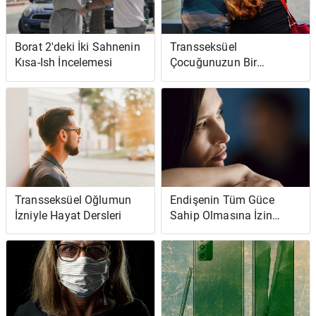
Borat 2'deki İki Sahnenin
Transseksüel
Kısa-Ish İncelemesi
Çocuğunuzun Bir
Terapiste İhtiyacı Var - Ve
Sizin de
Transseksüel Oğlumun
Endişenin Tüm Güce
İzniyle Hayat Dersleri
Sahip Olmasına İzin
Vermeyi Reddediyorum