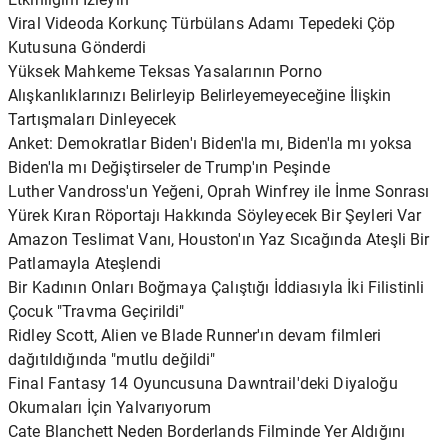
Viral Videoda Korkunç Türbülans Adamı Tepedeki Çöp
Kutusuna Gönderdi
Yüksek Mahkeme Teksas Yasalarının Porno
Alışkanlıklarınızı Belirleyip Belirleyemeyeceğine İlişkin
Tartışmaları Dinleyecek
Anket: Demokratlar Biden'ı Biden'la mı, Biden'la mı yoksa
Biden'la mı Değiştirseler de Trump'ın Peşinde
Luther Vandross'un Yeğeni, Oprah Winfrey ile İnme Sonrası
Yürek Kıran Röportajı Hakkında Söyleyecek Bir Şeyleri Var
Amazon Teslimat Vanı, Houston'ın Yaz Sıcağında Ateşli Bir
Patlamayla Ateşlendi
Bir Kadının Onları Boğmaya Çalıştığı İddiasıyla İki Filistinli
Çocuk "Travma Geçirildi"
Ridley Scott, Alien ve Blade Runner'ın devam filmleri
dağıtıldığında "mutlu değildi"
Final Fantasy 14 Oyuncusuna Dawntrail'deki Diyaloğu
Okumaları İçin Yalvarıyorum
Cate Blanchett Neden Borderlands Filminde Yer Aldığını