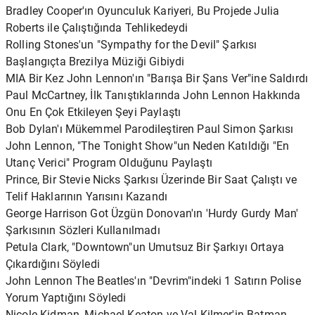
Bradley Cooper'ın Oyunculuk Kariyeri, Bu Projede Julia
Roberts ile Çalıştığında Tehlikedeydi
Rolling Stones'un "Sympathy for the Devil" Şarkısı
Başlangıçta Brezilya Müziği Gibiydi
MIA Bir Kez John Lennon'ın "Barışa Bir Şans Ver"ine Saldırdı
Paul McCartney, İlk Tanıştıklarında John Lennon Hakkında
Onu En Çok Etkileyen Şeyi Paylaştı
Bob Dylan'ı Mükemmel Parodileştiren Paul Simon Şarkısı
John Lennon, "The Tonight Show"un Neden Katıldığı "En
Utanç Verici" Program Olduğunu Paylaştı
Prince, Bir Stevie Nicks Şarkısı Üzerinde Bir Saat Çalıştı ve
Telif Haklarının Yarısını Kazandı
George Harrison Got Üzgün ​​Donovan'ın 'Hurdy Gurdy Man'
Şarkısının Sözleri Kullanılmadı
Petula Clark, "Downtown"un Umutsuz Bir Şarkıyı Ortaya
Çıkardığını Söyledi
John Lennon The Beatles'ın "Devrim"indeki 1 Satırın Polise
Yorum Yaptığını Söyledi
Nicole Kidman, Michael Keaton ve Val Kilmer'in Batman