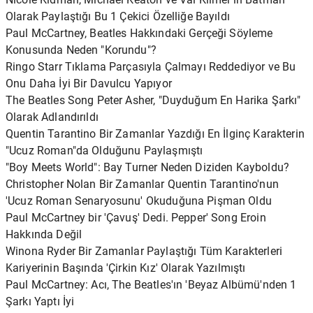
Olarak Paylaştığı Bu 1 Çekici Özelliğe Bayıldı
Paul McCartney, Beatles Hakkındaki Gerçeği Söyleme
Konusunda Neden "Korundu"?
Ringo Starr Tıklama Parçasıyla Çalmayı Reddediyor ve Bu
Onu Daha İyi Bir Davulcu Yapıyor
The Beatles Song Peter Asher, "Duyduğum En Harika Şarkı"
Olarak Adlandırıldı
Quentin Tarantino Bir Zamanlar Yazdığı En İlginç Karakterin
"Ucuz Roman"da Olduğunu Paylaşmıştı
"Boy Meets World": Bay Turner Neden Diziden Kayboldu?
Christopher Nolan Bir Zamanlar Quentin Tarantino'nun
'Ucuz Roman Senaryosunu' Okuduğuna Pişman Oldu
Paul McCartney bir 'Çavuş' Dedi. Pepper' Song Eroin
Hakkında Değil
Winona Ryder Bir Zamanlar Paylaştığı Tüm Karakterleri
Kariyerinin Başında 'Çirkin Kız' Olarak Yazılmıştı
Paul McCartney: Acı, The Beatles'ın 'Beyaz Albümü'nden 1
Şarkı Yaptı İyi