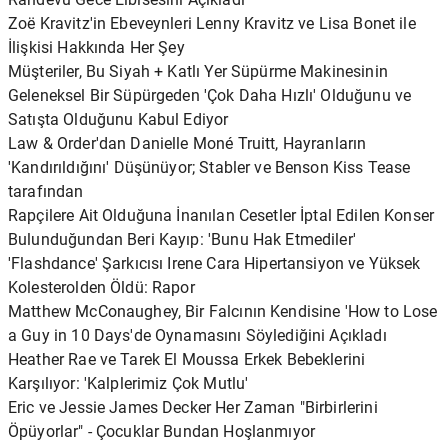
Zoë Kravitz'in Ebeveynleri Lenny Kravitz ve Lisa Bonet ile
İlişkisi Hakkında Her Şey
Müşteriler, Bu Siyah + Katlı Yer Süpürme Makinesinin
Geleneksel Bir Süpürgeden 'Çok Daha Hızlı' Olduğunu ve
Satışta Olduğunu Kabul Ediyor
Law & Order'dan Danielle Moné Truitt, Hayranların
'Kandırıldığını' Düşünüyor; Stabler ve Benson Kiss Tease
tarafından
Rapçilere Ait Olduğuna İnanılan Cesetler İptal Edilen Konser
Bulunduğundan Beri Kayıp: 'Bunu Hak Etmediler'
'Flashdance' Şarkıcısı Irene Cara Hipertansiyon ve Yüksek
Kolesterolden Öldü: Rapor
Matthew McConaughey, Bir Falcının Kendisine 'How to Lose
a Guy in 10 Days'de Oynamasını Söylediğini Açıkladı
Heather Rae ve Tarek El Moussa Erkek Bebeklerini
Karşılıyor: 'Kalplerimiz Çok Mutlu'
Eric ve Jessie James Decker Her Zaman "Birbirlerini
Öpüyorlar" - Çocuklar Bundan Hoşlanmıyor