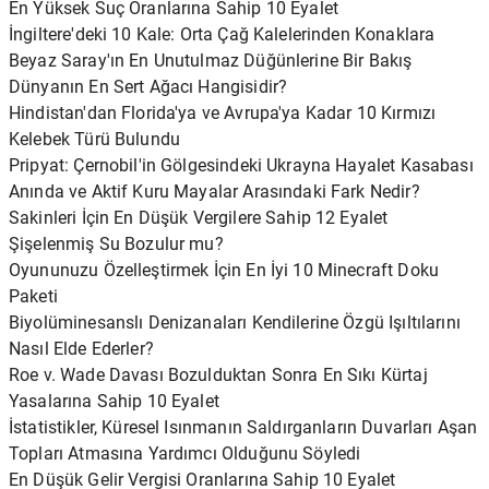
En Yüksek Suç Oranlarına Sahip 10 Eyalet
İngiltere'deki 10 Kale: Orta Çağ Kalelerinden Konaklara
Beyaz Saray'ın En Unutulmaz Düğünlerine Bir Bakış
Dünyanın En Sert Ağacı Hangisidir?
Hindistan'dan Florida'ya ve Avrupa'ya Kadar 10 Kırmızı
Kelebek Türü Bulundu
Pripyat: Çernobil'in Gölgesindeki Ukrayna Hayalet Kasabası
Anında ve Aktif Kuru Mayalar Arasındaki Fark Nedir?
Sakinleri İçin En Düşük Vergilere Sahip 12 Eyalet
Şişelenmiş Su Bozulur mu?
Oyununuzu Özelleştirmek İçin En İyi 10 Minecraft Doku
Paketi
Biyolüminesanslı Denizanaları Kendilerine Özgü Işıltılarını
Nasıl Elde Ederler?
Roe v. Wade Davası Bozulduktan Sonra En Sıkı Kürtaj
Yasalarına Sahip 10 Eyalet
İstatistikler, Küresel Isınmanın Saldırganların Duvarları Aşan
Topları Atmasına Yardımcı Olduğunu Söyledi
En Düşük Gelir Vergisi Oranlarına Sahip 10 Eyalet