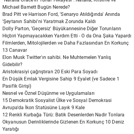
Michael Barnett Bugün Nerede?
Brad Pitt ve Harrison Ford, 'Senaryo Atıldığında' Anında
'Şeytanın Sahibi'ni Yaratmak Zorunda Kaldı
Dolly Parton, 'Geçersiz' Büyükannesine Diğer Torunların
Hiçbiri Yapmayacakken Yardım Etti - O da Ona Şaka Yapardı
Filmlerden, Mitolojilerden ve Daha Fazlasından En Korkunç
13 Canavar
Elon Musk Twitter'ın sahibi. Ne Muhtemelen Yanlış
Gidebilir?
Aristokrasiyi çağrıştıran 20 Eski Para Soyadı
En Düşük Emlak Vergisine Sahip 9 Eyalet (ve Sadece 1
Pasifik Girişi)
Nesnel ve Öznel Düşünme ve Uygulamaları
15 Demokratik Sosyalist Ülke ve Sosyal Demokrasi
Avrupa'da İkon Statüsüne Layık 9 Kale
12 Renkli Kurbağa Türü: Batik Desenlerden Nadir Tonlara
Okyanusun Derinliklerinde Gizlenen En Korkunç 10 Deniz
Yaratığı