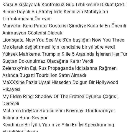
Karşı Alkışlayarak Kontrolsüz Güç Tehlikesine Dikkat Çekti
Bilime Dayalı Bu Stratejilerle Kedinizin Mobilyaları
Tırmalamasını Önleyin
Marvel'ın Kara Panter Gösterisi Şimdiye Kadarki En Önemli
Animasyon Gösterisi Olacak
Lionsgate, Now You See Me 3'ün başlığını Now You Three
Me olarak değiştirmesi için kendisine bir yıl süre verdi
Yüksek Mahkeme, Trump'ın 9 ile 5 Arasında İşlenen Her Tür
Suçtan Dokunulmaz Olacağına Karar Verdi
Zelensky'nin Eşi, Rus Propaganda İddialarına Rağmen
Aslında Bugatti Tourbillon Satın Almadı
MaXXXine Fazla Uysal Hisseden Dolgun Bir Hollywood
Hikayesi
My Elden Ring: Shadow Of The Erdtree Oyuncu Çağrısı,
Dereceli
McLaren IndyCar Sürücülerini Kovmayı Durduramıyor,
Aslında Bunu Seviyor
Kendinize Bir İyilik Yapın ve Yılın En İyi Speedrunning
Etkinliğini İzleyin