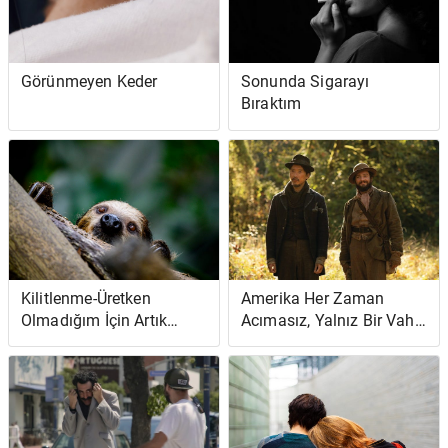
Görünmeyen Keder
Sonunda Sigarayı
Bıraktım
Kilitlenme-Üretken
Amerika Her Zaman
Olmadığım İçin Artık
Acımasız, Yalnız Bir Vahşi
Kendimi Suçlu
Yaşam Olmuştur
Hissetmiyorum