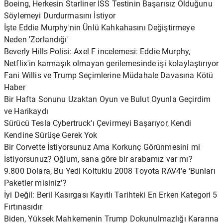
Boeing, Herkesin Starliner ISS Testinin Başarısız Olduğunu
Söylemeyi Durdurmasını İstiyor
İşte Eddie Murphy'nin Ünlü Kahkahasını Değiştirmeye
Neden 'Zorlandığı'
Beverly Hills Polisi: Axel F incelemesi: Eddie Murphy,
Netflix'in karmaşık olmayan gerilemesinde işi kolaylaştırıyor
Fani Willis ve Trump Seçimlerine Müdahale Davasına Kötü
Haber
Bir Hafta Sonunu Uzaktan Oyun ve Bulut Oyunla Geçirdim
ve Harikaydı
Sürücü Tesla Cybertruck'ı Çevirmeyi Başarıyor, Kendi
Kendine Sürüşe Gerek Yok
Bir Corvette İstiyorsunuz Ama Korkunç Görünmesini mi
İstiyorsunuz? Oğlum, sana göre bir arabamız var mı?
9.800 Dolara, Bu Yedi Koltuklu 2008 Toyota RAV4'e 'Bunları
Paketler misiniz'?
İyi Değil: Beril Kasırgası Kayıtlı Tarihteki En Erken Kategori 5
Fırtınasıdır
Biden, Yüksek Mahkemenin Trump Dokunulmazlığı Kararına