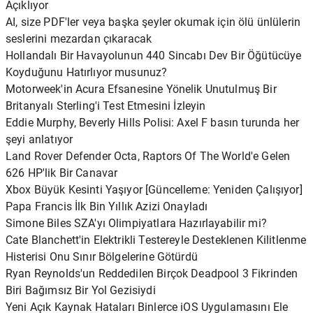
Açıklıyor
AI, size PDF'ler veya başka şeyler okumak için ölü ünlülerin
seslerini mezardan çıkaracak
Hollandalı Bir Havayolunun 440 Sincabı Dev Bir Öğütücüye
Koyduğunu Hatırlıyor musunuz?
Motorweek'in Acura Efsanesine Yönelik Unutulmuş Bir
Britanyalı Sterling'i Test Etmesini İzleyin
Eddie Murphy, Beverly Hills Polisi: Axel F basın turunda her
şeyi anlatıyor
Land Rover Defender Octa, Raptors Of The World'e Gelen
626 HP'lik Bir Canavar
Xbox Büyük Kesinti Yaşıyor [Güncelleme: Yeniden Çalışıyor]
Papa Francis İlk Bin Yıllık Azizi Onayladı
Simone Biles SZA'yı Olimpiyatlara Hazırlayabilir mi?
Cate Blanchett'in Elektrikli Testereyle Desteklenen Kilitlenme
Histerisi Onu Sınır Bölgelerine Götürdü
Ryan Reynolds'un Reddedilen Birçok Deadpool 3 Fikrinden
Biri Bağımsız Bir Yol Gezisiydi
Yeni Açık Kaynak Hataları Binlerce iOS Uygulamasını Ele