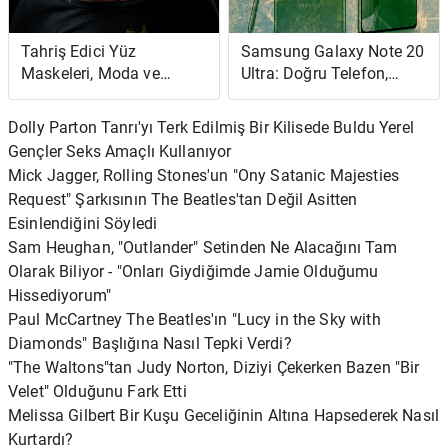
Tahriş Edici Yüz
Samsung Galaxy Note 20
Maskeleri, Moda ve
Ultra: Doğru Telefon,
COVID-19 Korkuları
Yanlış Zaman
Dolly Parton Tanrı'yı ​​Terk Edilmiş Bir Kilisede Buldu Yerel
Gençler Seks Amaçlı Kullanıyor
Mick Jagger, Rolling Stones'un "Ony Satanic Majesties
Request" Şarkısının The Beatles'tan Değil Asitten
Esinlendiğini Söyledi
Sam Heughan, "Outlander" Setinden Ne Alacağını Tam
Olarak Biliyor - "Onları Giydiğimde Jamie Olduğumu
Hissediyorum"
Paul McCartney The Beatles'ın "Lucy in the Sky with
Diamonds" Başlığına Nasıl Tepki Verdi?
"The Waltons"tan Judy Norton, Diziyi Çekerken Bazen "Bir
Velet" Olduğunu Fark Etti
Melissa Gilbert Bir Kuşu Geceliğinin Altına Hapsederek Nasıl
Kurtardı?