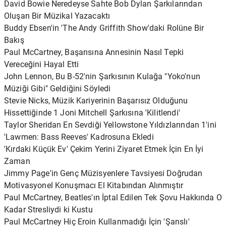
David Bowie Neredeyse Sahte Bob Dylan Şarkılarından
Oluşan Bir Müzikal Yazacaktı
Buddy Ebsen'in 'The Andy Griffith Show'daki Rolüne Bir
Bakış
Paul McCartney, Başarısına Annesinin Nasıl Tepki
Vereceğini Hayal Etti
John Lennon, Bu B-52'nin Şarkısının Kulağa "Yoko'nun
Müziği Gibi" Geldiğini Söyledi
Stevie Nicks, Müzik Kariyerinin Başarısız Olduğunu
Hissettiğinde 1 Joni Mitchell Şarkısına 'Kilitlendi'
Taylor Sheridan En Sevdiği Yellowstone Yıldızlarından 1'ini
'Lawmen: Bass Reeves' Kadrosuna Ekledi
'Kırdaki Küçük Ev' Çekim Yerini Ziyaret Etmek İçin En İyi
Zaman
Jimmy Page'in Genç Müzisyenlere Tavsiyesi Doğrudan
Motivasyonel Konuşmacı El Kitabından Alınmıştır
Paul McCartney, Beatles'ın İptal Edilen Tek Şovu Hakkında O
Kadar Stresliydi ki Kustu
Paul McCartney Hiç Eroin Kullanmadığı İçin 'Şanslı'