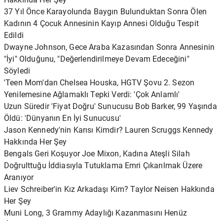
37 Yıl Önce Karayolunda Baygın Bulunduktan Sonra Ölen
Kadının 4 Çocuk Annesinin Kayıp Annesi Olduğu Tespit
Edildi
Dwayne Johnson, Gece Araba Kazasından Sonra Annesinin
"İyi" Olduğunu, "Değerlendirilmeye Devam Edeceğini"
Söyledi
'Teen Mom'dan Chelsea Houska, HGTV Şovu 2. Sezon
Yenilemesine Ağlamaklı Tepki Verdi: 'Çok Anlamlı'
Uzun Süredir 'Fiyat Doğru' Sunucusu Bob Barker, 99 Yaşında
Öldü: 'Dünyanın En İyi Sunucusu'
Jason Kennedy'nin Karısı Kimdir? Lauren Scruggs Kennedy
Hakkında Her Şey
Bengals Geri Koşuyor Joe Mixon, Kadına Ateşli Silah
Doğrulttuğu İddiasıyla Tutuklama Emri Çıkarılmak Üzere
Aranıyor
Liev Schreiber'in Kız Arkadaşı Kim? Taylor Neisen Hakkında
Her Şey
Muni Long, 3 Grammy Adaylığı Kazanmasını Henüz