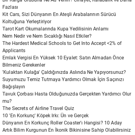
Fazlası
Kit Cars, Sizi Dünyanın En Ateşli Arabalarının Sürücü
Koltuğuna Yerleştiriyor
Tarot Kart Okumalarında Kupa Yedilisinin Anlamı
Nem Nedir ve Nem Sıcaklığı Nasıl Etkiler?
The Hardest Medical Schools to Get Into Accept <2% of
Applicants
Emlak Vergisi En Yüksek 10 Eyalet: Satın Almadan Önce
Bilmeniz Gerekenler
'Kulaktan Kulağa' Çaldığınızda Aslında Ne Yapıyorsunuz?
Suyumuzu Temiz Tutmaya Yardımcı Olmak İçin Saçınızı
Bağışlayın
Tavuk Çorbası Hasta Olduğunuzda Gerçekten Yardımcı Olur
mu?
The Secrets of Airline Travel Quiz
10 'En Korkunç' Köpek Irkı: Ün ve Gerçek
Dünyanın En Korkunç Roller Coaster'ı Hangisi? 10 Aday
Artık Bilim Kurgunun En İkonik Bikinisine Sahip Olabilirsiniz