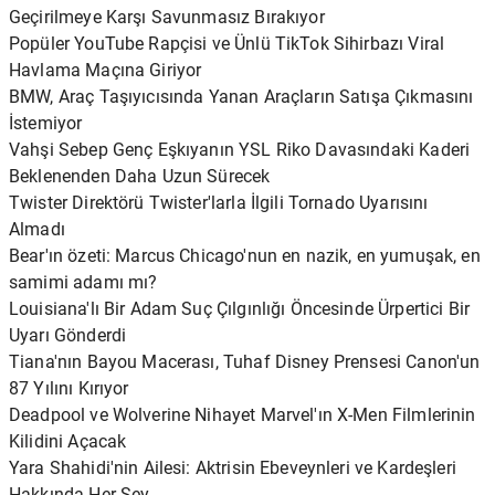
Geçirilmeye Karşı Savunmasız Bırakıyor
Popüler YouTube Rapçisi ve Ünlü TikTok Sihirbazı Viral
Havlama Maçına Giriyor
BMW, Araç Taşıyıcısında Yanan Araçların Satışa Çıkmasını
İstemiyor
Vahşi Sebep Genç Eşkıyanın YSL Riko Davasındaki Kaderi
Beklenenden Daha Uzun Sürecek
Twister Direktörü Twister'larla İlgili Tornado Uyarısını
Almadı
Bear'ın özeti: Marcus Chicago'nun en nazik, en yumuşak, en
samimi adamı mı?
Louisiana'lı Bir Adam Suç Çılgınlığı Öncesinde Ürpertici Bir
Uyarı Gönderdi
Tiana'nın Bayou Macerası, Tuhaf Disney Prensesi Canon'un
87 Yılını Kırıyor
Deadpool ve Wolverine Nihayet Marvel'ın X-Men Filmlerinin
Kilidini Açacak
Yara Shahidi'nin Ailesi: Aktrisin Ebeveynleri ve Kardeşleri
Hakkında Her Şey