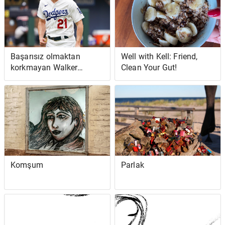
Başarısız olmaktan
Well with Kell: Friend,
korkmayan Walker
Clean Your Gut!
Buehler, NLCS Game 6'da
sakince tekrar başardı
Komşum
Parlak