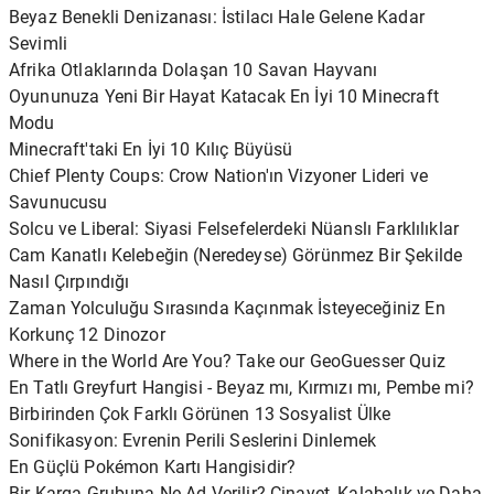
Beyaz Benekli Denizanası: İstilacı Hale Gelene Kadar
Sevimli
Afrika Otlaklarında Dolaşan 10 Savan Hayvanı
Oyununuza Yeni Bir Hayat Katacak En İyi 10 Minecraft
Modu
Minecraft'taki En İyi 10 Kılıç Büyüsü
Chief Plenty Coups: Crow Nation'ın Vizyoner Lideri ve
Savunucusu
Solcu ve Liberal: Siyasi Felsefelerdeki Nüanslı Farklılıklar
Cam Kanatlı Kelebeğin (Neredeyse) Görünmez Bir Şekilde
Nasıl Çırpındığı
Zaman Yolculuğu Sırasında Kaçınmak İsteyeceğiniz En
Korkunç 12 Dinozor
Where in the World Are You? Take our GeoGuesser Quiz
En Tatlı Greyfurt Hangisi - Beyaz mı, Kırmızı mı, Pembe mi?
Birbirinden Çok Farklı Görünen 13 Sosyalist Ülke
Sonifikasyon: Evrenin Perili Seslerini Dinlemek
En Güçlü Pokémon Kartı Hangisidir?
Bir Karga Grubuna Ne Ad Verilir? Cinayet, Kalabalık ve Daha