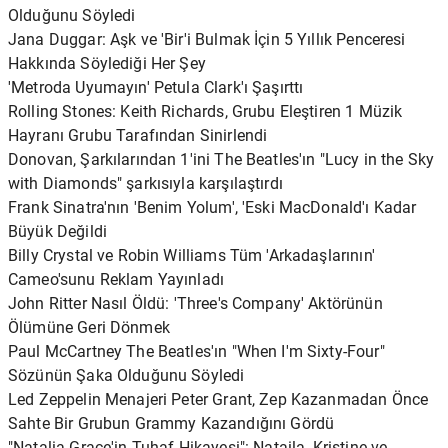
Olduğunu Söyledi
Jana Duggar: Aşk ve 'Bir'i Bulmak İçin 5 Yıllık Penceresi
Hakkında Söylediği Her Şey
'Metroda Uyumayın' Petula Clark'ı Şaşırttı
Rolling Stones: Keith Richards, Grubu Eleştiren 1 Müzik
Hayranı Grubu Tarafından Sinirlendi
Donovan, Şarkılarından 1'ini The Beatles'ın "Lucy in the Sky
with Diamonds" şarkısıyla karşılaştırdı
Frank Sinatra'nın 'Benim Yolum', 'Eski MacDonald'ı Kadar
Büyük Değildi
Billy Crystal ve Robin Williams Tüm 'Arkadaşlarının'
Cameo'sunu Reklam Yayınladı
John Ritter Nasıl Öldü: 'Three's Company' Aktörünün
Ölümüne Geri Dönmek
Paul McCartney The Beatles'ın "When I'm Sixty-Four"
Sözünün Şaka Olduğunu Söyledi
Led Zeppelin Menajeri Peter Grant, Zep Kazanmadan Önce
Sahte Bir Grubun Grammy Kazandığını Gördü
"Natalia Grace'in Tuhaf Hikayesi": Nataila, Kristine ve