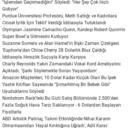
"İşlemden Geçirmediğini" Söyledi: "Her Şey Çok Hızlı
Gidiyor"
Purdue Üniversitesi Profesörü, Meth Sattığı ve Kadınlara
Cinsel İyilik İçin Teklif Verdiği İddiasıyla Tutuklandı
Olympian Jasmine Camacho-Quinn, Kardeşi Robert Quinn'in
Super Bowl'a Gitmesini Kutluyor
Suzanne Somers ve Alan Hamel'in İlişki Zaman Çizelgesi
'Euphoria'dan Chloe Cherry 28 Dolarlık Bluz Çaldığı
İddiasıyla Hırsızlık Suçuyla Karşı Karşıya
Charly Reynolds Yakın Zamandaki Vokal Kord Ameliyatını
Açıkladı: 'Şarkı Söylemekte Sorun Yaşıyordum'
Amazon Müşterileri, 10 Dolar Kadar Küçük Olan Bu İpek
Yastık Kılıfları Sayesinde "Şımartılmış Bir Bebek Gibi"
Uyuduklarını Söyledi
Nordstrom Rack'teki Bu Gizli Satış Bölümünde 2.500'den
Fazla Soğuk Hava Tarzı Saklanıyor - 6 Dolardan Başlayan
Fiyatlarla
ABD Artistik Patinaj, Takım Etkinliğinde Nihai Kararın
Olmamasından 'Hayal Kırıklığına Uğradı', Adil Karar