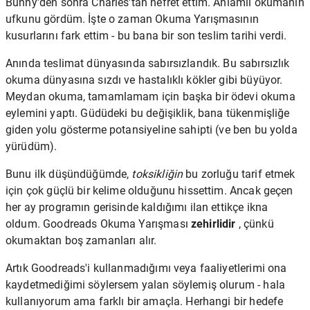
Bunny'den sonra Charles'tan nefret ettim. Anlamlı okumanın
ufkunu gördüm. İşte o zaman Okuma Yarışmasının
kusurlarını fark ettim - bu bana bir son teslim tarihi verdi.
Anında teslimat dünyasında sabırsızlandık. Bu sabırsızlık
okuma dünyasına sızdı ve hastalıklı kökler gibi büyüyor.
Meydan okuma, tamamlamam için başka bir ödevi okuma
eylemini yaptı. Güdüdeki bu değişiklik, bana tükenmişliğe
giden yolu gösterme potansiyeline sahipti (ve ben bu yolda
yürüdüm).
Bunu ilk düşündüğümde,
toksikliğin
bu zorluğu tarif etmek
için çok güçlü bir kelime olduğunu hissettim. Ancak geçen
her ay programın gerisinde kaldığımı ilan ettikçe ikna
oldum. Goodreads Okuma Yarışması
zehirlidir
, çünkü
okumaktan boş zamanları alır.
Artık Goodreads'i kullanmadığımı veya faaliyetlerimi ona
kaydetmediğimi söylersem yalan söylemiş olurum - hala
kullanıyorum ama farklı bir amaçla. Herhangi bir hedefe