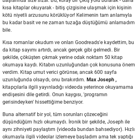
başlarında size sızar. Bu, kolay bir çıkış yolu bularak - daha
kısa kitaplar okuyarak - bitiş çizgisine ulaşmak için kişinin
kötü niyetli arzusunu körüklüyor! Kelimenin tam anlamıyla
bu kadar basit ve ne zaman tuzağa düştüğümü anlamadım
bile.
Kısa romanlar okudum ve onları Goodreads'e kaydettim, bu
da kitap sayımı artırdı, ancak gerçek gibi gelmedi. Bir
şekilde, çöküşten çıkmak yerine odak noktam 50 kitap
okumaya kaydı. Kitabın uzunluğundan çok konusuna önem
verdim. Kitap umut verici görünse, ancak 600 sayfa
uzunluğunda olsaydı, onu bırakırdım.
Max Joseph ,
kitapçılarla ilgili yayınladığı videoda yeterince okuyamama
endişesini dile getirdi. Onun kaygısı, 'programın
gerisindeyken' hissettiğime benziyor.
Buna alternatif bir yol, tüm sorunları çözeceğini
düşündüğüm hızlı okumaydı. İronik bir şekilde, Joseph ile
aynı zihniyeti paylaştım (videoda bundan bahsediyor). Hızlı
okumayla ilgili videolar izlemeye başladım ama tek yaptığı