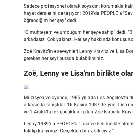
Sadece profesyonel olarak soyadını korumakla kal
hayat derslerini de taşıyor
: 2019'da PEOPLE'a "Sevgi,
öğrendiğim her şey" dedi.
"O muhteşem ve umduğum her şeye sahip" dedi. "Bi
arkadaşız. Çok yakınız. Her şey hakkında konuşuruz
Zoë Kravitz'in ebeveynleri Lenny Kravitz ve Lisa Bon
gereken her şeyi burada bulabilirsiniz.
Zoë, Lenny ve Lisa'nın birlikte ol
Müzisyen ve oyuncu, 1985 yılında Los Angeles'ta 
arkasında tanıştılar. 16 Kasım 1987'de, yani Lisa'
ve 1 Aralık'ta tek çocukları kızları Zoë Isabella Kravi
Lenny 1989'da PEOPLE'a "Lisa ve ben
birlikte olma
takılıp kalıyoruz. Gerçekten biraz sıkıcıyız."