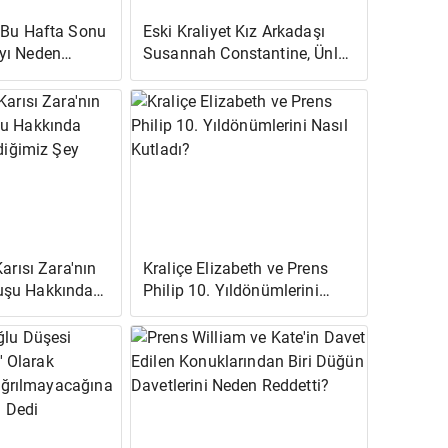
 Bu Hafta Sonu
Eski Kraliyet Kız Arkadaşı
yı Neden
Susannah Constantine, Ünlü
?
Dolap Arızalarını Açıkladı
Karısı Zara'nın
Kraliçe Elizabeth ve Prens
şu Hakkında
Philip 10. Yıldönümlerini
lediğimiz Şey
Nasıl Kutladı?