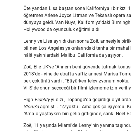
Öte yandan Lisa baştan sona Kaliforniyalı bir kız.
öğretmen Arlene Joyce Litman ve Teksaslı opera sa
dünyaya geldi. Van Nuys, Kaliforniya'daki Birmin
Hollywood'da oyunculuk eğitimi aldı.
Lenny ve Lisa ayrıldıktan sonra Zoë, annesiyle birlikt
bilinen Los Angeles yakınlarındaki tenha bir maha
hâlâ
yakınlardaki Malibu, California'da yaşıyor
.
Zoë, Elle UK'ye "Annem beni güvende tutmak konusund
2018'de - yine de etrafta vaftiz annesi
Marisa Tome
pek çok ünlü vardı . "Büyürken televizyonum yoktu,
VHS'de onun seçeceği bir filmi izlememe izin veriliy
High
Fidelity
yıldızı , Topanga'da geçirdiği o yıllard
Stone'a
açmıştı .
" O
yoktu . Ama çok çalışıyordu. K
"Ama o yaştayken biri gelip gittiğinde, sanki Noel Bab
Zoë, 11 yaşında Miami'de Lenny'nin yanına taşındı. 