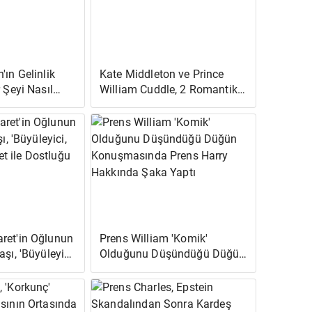
'ın Gelinlik
Kate Middleton ve Prince
r Şeyi Nasıl
William Cuddle, 2 Romantik
ı Üzerine
Yeni Fotoğrafta 10. Yılını
Kutlayacak
ret'in Oğlunun
Prens William 'Komik'
şı, 'Büyüleyici,
Olduğunu Düşündüğü Düğün
yet ile
Konuşmasında Prens Harry
lıyor
Hakkında Şaka Yaptı