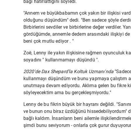
bağı hatırlattığını söyledi.
"Annem ve büyükbabamın çok yakın bir ilişkisi var
olduğunu düşündüm" dedi. "Ben sadece şöyle derdim:
Birbirlerini sevdiler ve birbirlerine değer verdiler. Y
gördüğümde, annemle dedem arasındaki ilişkiyi d
beni çok mutlu ediyor
.
"
Zoë, Lenny ile yakın ilişkisine rağmen oyunculuk k
soyadını "
kullanmamayı düşündü ".
2020'de Dax Shepard'la
Koltuk Uzmanı'nda
"Sadece
kullanmayı düşündüm ve bunu yapmaya çalıştım ama
unutmaya devam ediyordu. Aklıma gelen bu fikre k
söyleyecektim ama bu gerçekleşmiyordu."
Lenny de bu fikrin büyük bir hayranı değildi. "Sa
ve bunun onu biraz üzdüğünü hissedebiliyordum" diy
bağlı kaldım. İnsanların beni ailemle ilişkilendirm
şimdi bunu seviyorum - onlarla çok gurur duyuyoru