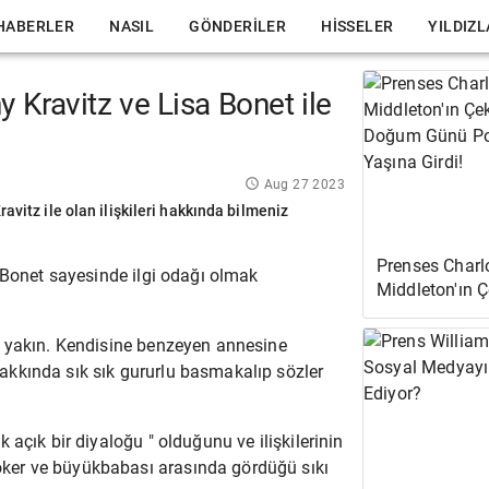
HABERLER
NASIL
GÖNDERILER
HISSELER
YILDIZ
y Kravitz ve Lisa Bonet ile
Aug 27 2023
avitz ile olan ilişkileri hakkında bilmeniz
Prenses Charl
 Bonet
sayesinde ilgi odağı olmak
Middleton'ın 
Yeni Doğum Gü
6 Yaşına Girdi
 yakın.
Kendisine benzeyen annesine
kkında sık sık gururlu basmakalıp sözler
k açık bir diyaloğu
" olduğunu ve ilişkilerinin
oker
ve büyükbabası arasında gördüğü sıkı