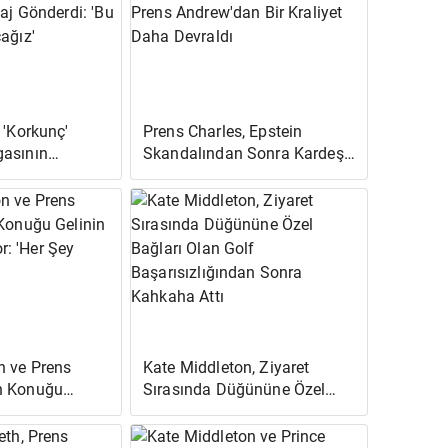
 'Korkunç'
Prens Charles, Epstein
gasının
Skandalından Sonra Kardeş
distan'a Mesaj
Prens Andrew'dan Bir Kraliyet
 Savaşı
Daha Devraldı
n ve Prens
Kate Middleton, Ziyaret
n Konuğu
Sırasında Düğününe Özel
i Hatırlıyor:
Bağları Olan Golf
ce Kükredi'
Başarısızlığından Sonra