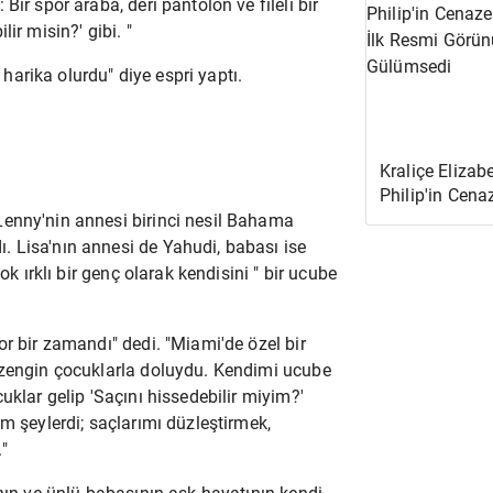
ir spor araba, deri pantolon ve fileli bir
ir misin?' gibi. "
arika olurdu" diye espri yaptı.
Kraliçe Elizab
Philip'in Cen
Yana İlk Resm
Lenny'nin annesi birinci nesil Bahama
Görünümünde
 Lisa'nın annesi de Yahudi, babası ise
ok ırklı bir genç olarak kendisini "
bir ucube
or bir zamandı" dedi. "Miami'de özel bir
 zengin çocuklarla doluydu. Kendimi ucube
uklar gelip 'Saçını hissedebilir miyim?'
m şeylerdi; saçlarımı düzleştirmek,
"