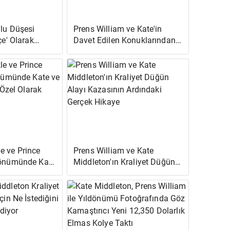
ğlu Düşesi
Prens William ve Kate'in
çe' Olarak
Davet Edilen Konuklarından
Biri Düğün Davetlerini Neden
ına 'Karar
Reddetti?
i
 ve Prince
Prens William ve Kate
dönümünde Kate
Middleton'ın Kraliyet Düğün
iam'ı Özel
Alayı Kazasının Ardındaki
lar
Gerçek Hikaye