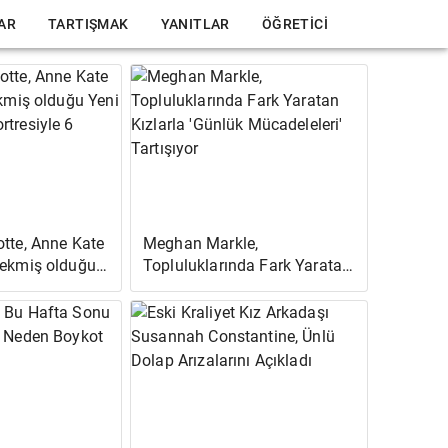
LAR
TARTIŞMAK
YANITLAR
ÖĞRETICI
otte, Anne Kate
Meghan Markle,
Çekmiş olduğu
Topluluklarında Fark Yaratan
nü Portresiyle
Kızlarla 'Günlük Mücadeleleri'
!
Tartışıyor