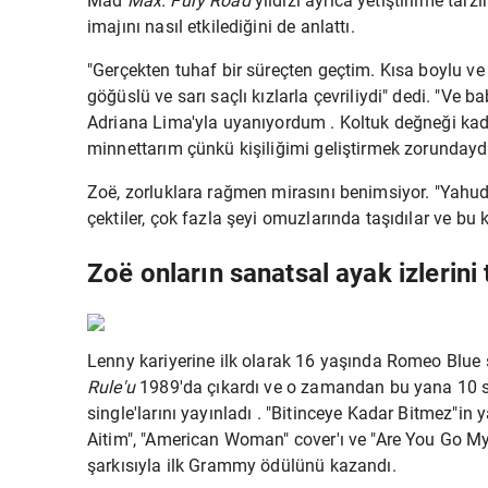
Mad
Max: Fury Road
yıldızı ayrıca yetiştirilme tar
imajını nasıl etkilediğini de anlattı.
"Gerçekten tuhaf bir süreçten geçtim. Kısa boylu v
göğüslü ve sarı saçlı kızlarla çevriliydi" dedi.
"Ve ba
Adriana Lima'yla
uyanıyordum . Koltuk değneği kada
minnettarım çünkü kişiliğimi geliştirmek zorundayd
Zoë, zorluklara rağmen mirasını benimsiyor. "Yahudil
çektiler, çok fazla şeyi omuzlarında taşıdılar ve bu kad
Zoë onların sanatsal ayak izlerini 
Lenny kariyerine ilk olarak 16 yaşında Romeo Blue
Rule'u
1989'da çıkardı ve o zamandan bu yana 10 st
single'larını yayınladı . "Bitinceye Kadar Bitmez"in 
Aitim", "American Woman" cover'ı ve "Are You Go My
şarkısıyla ilk Grammy ödülünü kazandı.