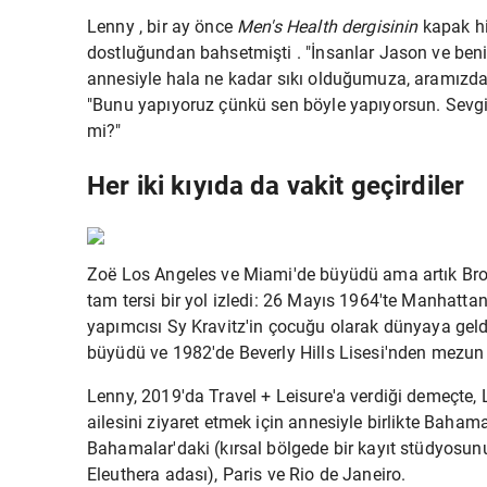
Lenny , bir ay önce
Men's Health dergisinin
kapak h
dostluğundan bahsetmişti . "İnsanlar Jason ve ben
annesiyle hala ne kadar sıkı olduğumuza, aramızda
"Bunu yapıyoruz çünkü sen böyle yapıyorsun. Sevgi
mi?"
Her iki kıyıda da vakit geçirdiler
Zoë Los Angeles ve Miami'de büyüdü ama artık Broo
tam tersi bir yol izledi: 26 Mayıs 1964'te Manhatta
yapımcısı
Sy Kravitz'in
çocuğu olarak dünyaya geld
büyüdü ve 1982'de Beverly Hills Lisesi'nden mezun
Lenny, 2019'da Travel + Leisure'a verdiği demeçte,
ailesini ziyaret etmek için annesiyle birlikte Bahama
Bahamalar'daki (kırsal bölgede bir kayıt stüdyosunu
Eleuthera adası), Paris ve Rio de Janeiro.