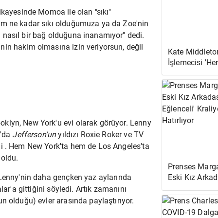
ikayesinde
Momoa ile olan
"sıkı"
im ne kadar sıkı olduğumuza ya da Zoe'nin
 nasıl bir bağ olduğuna inanamıyor" dedi.
nin hakim olmasına izin veriyorsun, değil
Kate Middleton
İşlemecisi 'He
Gizli Tuttuklar
klyn, New York'u evi olarak görüyor. Lenny
n'da
Jefferson'un
yıldızı Roxie Roker ve TV
i . Hem New York'ta hem de Los Angeles'ta
 oldu.
Prenses Marga
 Lenny'nin daha gençken yaz aylarında
Eski Kız Arkada
Eğlenceli' Krali
lar'a gittiğini söyledi. Artık zamanını
Dostluğu Hatır
n olduğu) evler arasında paylaştırıyor.