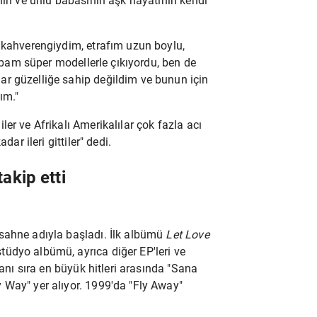
zının ve ünlü babasının aşk hayatının kendi
e kahverengiydim, etrafım uzun boylu,
bam süper modellerle çıkıyordu, ben de
r güzelliğe sahip değildim ve bunun için
ım."
er ve Afrikalı Amerikalılar çok fazla acı
ar ileri gittiler" dedi.
takip etti
 sahne adıyla başladı.
İlk albümü
Let Love
üdyo albümü, ayrıca diğer EP'leri ve
yanı sıra en büyük hitleri arasında "Sana
 Way" yer alıyor. 1999'da "Fly Away"