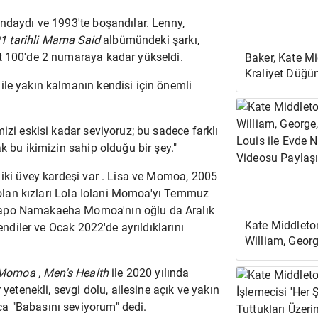
ındaydı ve 1993'te boşandılar. Lenny,
1 tarihli Mama Said
albümündeki şarkı,
 100'de 2 numaraya kadar yükseldi.
Baker, Kate M
Kraliyet Düğün
ile yakın kalmanın kendisi için önemli
Ne İstediğini '
diyor
izi eskisi kadar seviyoruz; bu sadece farklı
k bu ikimizin sahip olduğu bir şey."
n
iki üvey kardeşi
var . Lisa ve Momoa, 2005
olan kızları
Lola Iolani Momoa'yı
Temmuz
apo Namakaeha Momoa'nın oğlu da
Aralık
Kate Middleto
endiler
ve Ocak 2022'de
ayrıldıklarını
William, Georg
Louis ile Evd
Videosu Payla
Momoa , Men's Health
ile 2020 yılında
 yetenekli, sevgi dolu,
ailesine açık ve yakın
ca "Babasını seviyorum" dedi.