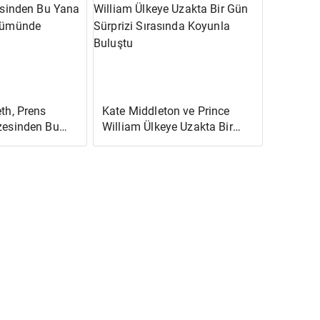
Kahkaha Attı
eth, Prens
Kate Middleton ve Prince
azesinden Bu
William Ülkeye Uzakta Bir
i
Gün Sürprizi Sırasında
 Gülümsedi
Koyunla Buluştu