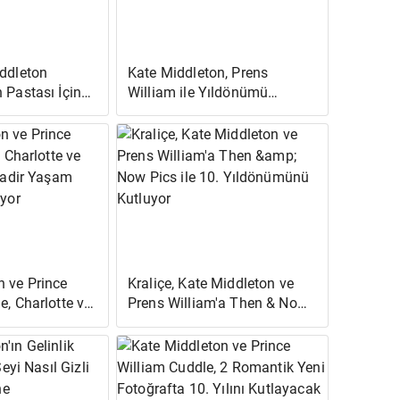
iddleton
Kate Middleton, Prens
 Pastası İçin
William ile Yıldönümü
Çok Netleştirdi'
Fotoğrafında Göz
Kamaştırıcı Yeni 12,350
Dolarlık Elmas Kolye Taktı
n ve Prince
Kraliçe, Kate Middleton ve
e, Charlotte ve
Prens William'a Then & Now
e Nadir Yaşam
Pics ile 10. Yıldönümünü
şıyor
Kutluyor