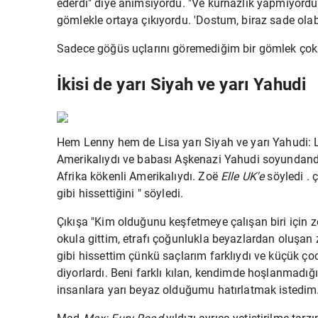
ederdi" diye anımsıyordu. "Ve kurnazlık yapmıyordu: B
gömlekle ortaya çıkıyordu. 'Dostum, biraz sade olabil
Sadece göğüs uçlarını göremediğim bir gömlek çok h
İkisi de yarı Siyah ve yarı Yahudi
Hem Lenny hem de Lisa yarı Siyah ve yarı Yahudi: 
Amerikalıydı ve babası Aşkenazi Yahudi soyundandı.
Afrika kökenli Amerikalıydı. Zoë
Elle UK'e
söyledi . ç
gibi hissettiğini
" söyledi.
Çıkışa "Kim olduğunu keşfetmeye çalışan biri için z
okula gittim, etrafı çoğunlukla beyazlardan oluşan
gibi hissettim çünkü saçlarım farklıydı ve küçük çoc
diyorlardı. Beni farklı kılan, kendimde hoşlanmadığı
insanlara yarı beyaz olduğumu hatırlatmak istedim.