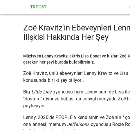
TRPOST
Zoë Kravitz'in Ebeveynleri Lenn
İlişkisi Hakkında Her Şey
Müzisyen Lenny Kravitz, aktris Lisa Bonet ve kızları Zoë Kr
gereken her şeyi burada bulabilirsiniz.
Zoë Kravitz, ünlü ebeveynleri
Lenny Kravitz
ve
Lisa
konusunda bir iki şey biliyor .
Big
Little Lies
oyuncusu hem Lenny hem de Lisa ile
"dostum" diyor ve babası da sosyal medyada Zoë ha
paylaşıyor.
Lenny, 2020'de PEOPLE'a kendisinin ve Zoë'nin "
ço
ona annesi, merhum
Jeffersons
oyuncusu
Roxie R