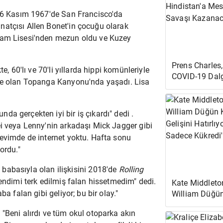
 16 Kasım 1967'de San Francisco'da
natçısı Allen Bonet'in çocuğu olarak
gham Lisesi'nden mezun oldu ve Kuzey
Prens Charles,
e, 60'lı ve 70'li yıllarda hippi komünleriyle
COVID-19 Dal
lle olan Topanga Kanyonu'nda yaşadı. Lisa
Ortasında Hin
Gönderdi: 'Bu
Kazanacağız'
a gerçekten iyi bir iş çıkardı" dedi .
i
veya Lenny'nin arkadaşı
Mick Jagger
gibi
 evimde de internet yoktu. Hafta sonu
ordu."
a
babasıyla olan ilişkisini
2018'de
Rolling
endimi terk edilmiş falan hissetmedim" dedi.
Kate Middleto
a falan gibi geliyor; bu bir olay."
William Düğü
Gelinin Gelişin
"Beni alırdı ve tüm okul otoparka akın
'Her Şey Sade