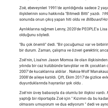
Zoë, ebeveynleri 1991'de ayrıldığında sadece 2 yaş
ilişkilerinin sonu hakkında "Bitmedi Bitti" yazdı.
199
sonunda onun çıkış yapan hiti oldu ve
Billboard
Hot
Ayrılıklarına rağmen Lenny, 2020'de PEOPLE'a Lisa 
olduğunu söyledi.
"Bu çok önemli" dedi. "Bir çocuğumuz var ve birbirim
bir durum. Zaman, çalışma ve özveri gerektirir, anca
Zoë'nin, Lisa'nın
Jason Momoa ile olan ilişkisinde
yılında bir caz kulübünde tanıştılar ve ilk çocukları 
2007'de kucaklarına aldılar
. Nakoa-Wolf Manakau
2008'de aileye katıldı. Çift, Ekim 2017'de
gizlice evl
duyurduklarında
hayranlar şok oldu .
Zoë'nin üvey babasıyla da olumlu bir ilişkisi vardı.
yaptığı bir röportajda Zoë için " Kızımın da bu kadar
olmasını
umuyorum ve dua ediyorum
" dedi ve ayrı