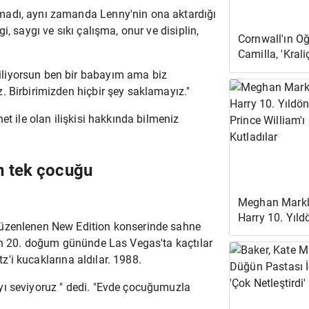
madı, aynı zamanda Lenny'nin ona aktardığı
 saygı ve sıkı çalışma, onur ve disiplin,
Cornwall'ın O
Camilla, 'Krali
İsimlendirilip
liyorsun ben bir babayım ama biz
Çağrılmayacağ
. Birbirimizden hiçbir şey saklamayız."
Verilmedi' Ded
et ile olan ilişkisi hakkında bilmeniz
an tek çocuğu
Meghan Markle
Harry 10. Yıl
düzenlenen New Edition konserinde sahne
ve Prince Will
nın 20. doğum gününde Las Vegas'ta kaçtılar
Olarak Kutladı
tz'i kucaklarına aldılar. 1988.
yı seviyoruz
" dedi. "Evde çocuğumuzla