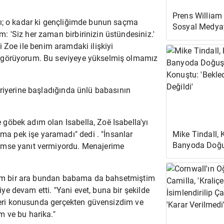
Prens William
dı; o kadar ki gençliğimde bunun saçma
Sosyal Medya
 'Siz her zaman birbirinizin üstündesiniz.'
Boykot Ediyor
ani Zoe ile benim aramdaki ilişkiyi
e görüyorum. Bu seviyeye yükselmiş olmamız
ariyerine başladığında ünlü babasının
 göbek adım olan Isabella, Zoë Isabella'yı
Mike Tindall, 
 pek işe yaramadı" dedi . "İnsanlar
Banyoda Doğu
imse yanıt vermiyordu. Menajerime
Konuştu: 'Bek
Değildi'
nırım bir ara bundan babama da bahsetmiştim
e devam etti. "Yani evet, buna bir şekilde
eleri konusunda gerçekten güvensizdim ve
m ve bu harika."