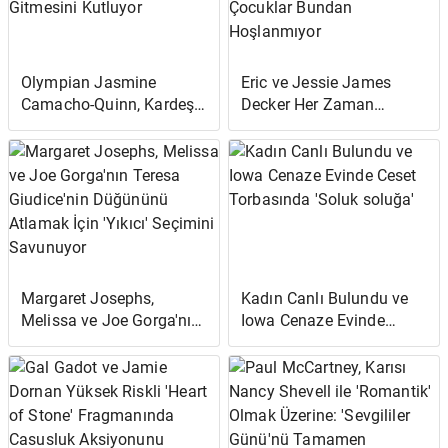
Olympian Jasmine
Eric ve Jessie James
Camacho-Quinn, Kardeşi
Decker Her Zaman
Robert Quinn'in Super
"Birbirlerini Öpüyorlar" -
Bowl'a Gitmesini Kutluyor
Çocuklar Bundan
Hoşlanmıyor
Margaret Josephs,
Kadın Canlı Bulundu ve
Melissa ve Joe Gorga'nın
Iowa Cenaze Evinde
Teresa Giudice'nin
Ceset Torbasında 'Soluk
Düğününü Atlamak İçin
soluğa'
'Yıkıcı' Seçimini
Savunuyor