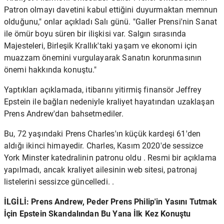
Patron olmayı davetini kabul ettiğini duyurmaktan memnun
olduğunu," onlar açıkladı Salı günü. "Galler Prensi'nin Sanat
ile ömür boyu süren bir ilişkisi var. Salgın sırasında
Majesteleri, Birleşik Krallık'taki yaşam ve ekonomi için
muazzam önemini vurgulayarak Sanatın korunmasının
önemi hakkında konuştu."
Yaptıkları açıklamada, itibarını yitirmiş finansör Jeffrey
Epstein ile bağları nedeniyle kraliyet hayatından uzaklaşan
Prens Andrew'dan bahsetmediler.
Bu, 72 yaşındaki Prens Charles'ın küçük kardeşi 61'den
aldığı ikinci himayedir. Charles, Kasım 2020'de sessizce
York Minster katedralinin patronu oldu . Resmi bir açıklama
yapılmadı, ancak kraliyet ailesinin web sitesi, patronaj
listelerini sessizce güncelledi. .
İLGİLİ: Prens Andrew, Peder Prens Philip'in Yasını Tutmak
İçin Epstein Skandalından Bu Yana İlk Kez Konuştu