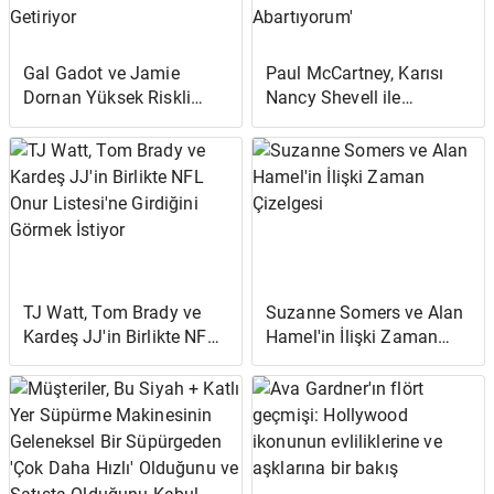
Gal Gadot ve Jamie
Paul McCartney, Karısı
Dornan Yüksek Riskli
Nancy Shevell ile
'Heart of Stone'
'Romantik' Olmak
Fragmanında Casusluk
Üzerine: 'Sevgililer
Aksiyonunu Getiriyor
Günü'nü Tamamen
Abartıyorum'
TJ Watt, Tom Brady ve
Suzanne Somers ve Alan
Kardeş JJ'in Birlikte NFL
Hamel'in İlişki Zaman
Onur Listesi'ne Girdiğini
Çizelgesi
Görmek İstiyor