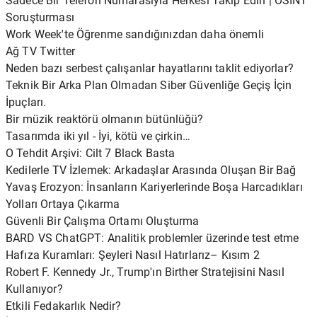
Sadece Bir Telefon Numarasıyla Herkesi Takip Edin | OSINT
Soruşturması
Work Week'te Öğrenme sandığınızdan daha önemli
Ağ TV Twitter
Neden bazı serbest çalışanlar hayatlarını taklit ediyorlar?
Teknik Bir Arka Plan Olmadan Siber Güvenliğe Geçiş İçin
İpuçları.
Bir müzik reaktörü olmanın bütünlüğü?
Tasarımda iki yıl - İyi, kötü ve çirkin…
O Tehdit Arşivi: Cilt 7 Black Basta
Kedilerle TV İzlemek: Arkadaşlar Arasında Oluşan Bir Bağ
Yavaş Erozyon: İnsanların Kariyerlerinde Boşa Harcadıkları
Yolları Ortaya Çıkarma
Güvenli Bir Çalışma Ortamı Oluşturma
BARD VS ChatGPT: Analitik problemler üzerinde test etme
Hafıza Kuramları: Şeyleri Nasıl Hatırlarız– Kısım 2
Robert F. Kennedy Jr., Trump'ın Birther Stratejisini Nasıl
Kullanıyor?
Etkili Fedakarlık Nedir?