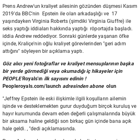
Prens Andrew'un kraliyet ailesinin gözünden düşmesi Kasım
2019'da
BBC'nin
Epstein ile olan arkadaşlığı ve 17
yaşındayken
Virginia Roberts
(şimdiki Virginia Giuffre) ile
seks yaptığı iddiaları hakkında yaptığı
röportajda
başladı.
iddia Andrew reddediyor. Sonraki günlerde yaşanan öfke
içinde, Kraliçe'nin oğlu kraliyet görevlerinden "geri adım
attığını" söyleyen bir açıklama yaptı.
Göz alıcı yeni fotoğraflar ve kraliyet mensuplarının başka
bir yerde görmediği veya okumadığı iç hikayeler için
PEOPLE
Royals'ın
ilk sayısını edinin
!
Peopleroyals.com/launch
adresinden abone
olun
"Jeffrey Epstein ile eski ilişkimle ilgili koşulların ailemin
işinde ve desteklemekten gurur duyduğum birçok kuruluş ve
hayır kurumunda devam eden değerli çalışmalarında büyük
bir aksama haline geldiği son birkaç gün içinde bana açık
hale geldi. , "dedi açıklamasında.