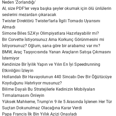
Neden 'Zorlandığı'
AI, size PDF'ler veya başka şeyler okumak için ölü ünlülerin
seslerini mezardan çıkaracak
Twister Direktörü Twister'larla İlgili Tornado Uyarısını
Almadı
Simone Biles SZA'yı Olimpiyatlara Hazırlayabilir mi?
Bir Corvette İstiyorsunuz Ama Korkunç Görünmesini mi
İstiyorsunuz? Oğlum, sana göre bir arabamız var mı?
BMW, Araç Taşıyıcısında Yanan Araçların Satışa Çıkmasını
İstemiyor
Kendinize Bir İyilik Yapın ve Yılın En İyi Speedrunning
Etkinliğini İzleyin
Hollandalı Bir Havayolunun 440 Sincabı Dev Bir Öğütücüye
Koyduğunu Hatırlıyor musunuz?
Bilime Dayalı Bu Stratejilerle Kedinizin Mobilyaları
Tırmalamasını Önleyin
Yüksek Mahkeme, Trump'ın 9 ile 5 Arasında İşlenen Her Tür
Suçtan Dokunulmaz Olacağına Karar Verdi
Papa Francis İlk Bin Yıllık Azizi Onayladı