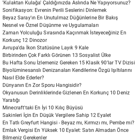
'Kulaktan Kulağa' Çaldığınızda Aslında Ne Yapıyorsunuz?
Sonifikasyon: Evrenin Perili Seslerini Dinlemek
Beyaz Saray'ın En Unutulmaz Düğünlerine Bir Bakış
Nesnel ve Öznel Düşünme ve Uygulamaları
Zaman Yolculuğu Sırasında Kaçınmak İsteyeceğiniz En
Korkunç 12 Dinozor
Avrupa'da İkon Statüsüne Layık 9 Kale
Birbirinden Çok Farklı Görünen 13 Sosyalist Ülke
Bu Hafta Sonu İzlemeniz Gereken 15 Klasik 90'lar TV Dizisi
Biyolüminesanslı Denizanaları Kendilerine Özgü Işıltılarını
Nasıl Elde Ederler?
Dünyanın En Zor Sporu Hangisidir?
Okyanusun Derinliklerinde Gizlenen En Korkunç 10 Deniz
Yaratığı
Minecraft'taki En İyi 10 Kılıç Büyüsü
Sakinleri İçin En Düşük Vergilere Sahip 12 Eyalet
En Tatlı Greyfurt Hangisi - Beyaz mı, Kırmızı mı, Pembe mi?
Emlak Vergisi En Yüksek 10 Eyalet: Satın Almadan Önce
Bilmeniz Gerekenler