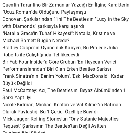
Quentin Tarantino Bir Zamanlar Yazdığı En İlginç Karakterin
"Ucuz Roman"da Olduğunu Paylaşmıştı
Donovan, Şarkılarından 1'ini The Beatles'ın "Lucy in the Sky
with Diamonds" şarkısıyla karşılaştırdı
"Natalia Grace'in Tuhaf Hikayesi": Nataila, Kristine ve
Michael Barnett Bugün Nerede?
Bradley Cooper'ın Oyunculuk Kariyeri, Bu Projede Julia
Roberts ile Çalıştığında Tehlikedeydi
Bir Fab Four Insider'a Göre Grubun 'En Heyecan Verici
Performanslarından' Biri Olan Erken Beatles Şarkısı
Frank Sinatra'nın 'Benim Yolum', 'Eski MacDonald'ı Kadar
Büyük Değildi
Paul McCartney: Acı, The Beatles'ın 'Beyaz Albümü'nden 1
Şarkı Yaptı İyi
Nicole Kidman, Michael Keaton ve Val Kilmer'in Batman
Olarak Paylaştığı Bu 1 Çekici Özelliğe Bayıldı
Mick Jagger, Rolling Stones'un "Ony Satanic Majesties
Request" Şarkısının The Beatles'tan Değil Asitten