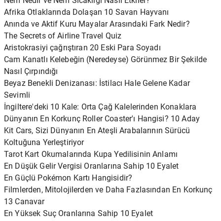
Nem Nedir ve Nem Sıcaklığı Nasıl Etkiler?
Afrika Otlaklarında Dolaşan 10 Savan Hayvanı
Anında ve Aktif Kuru Mayalar Arasındaki Fark Nedir?
The Secrets of Airline Travel Quiz
Aristokrasiyi çağrıştıran 20 Eski Para Soyadı
Cam Kanatlı Kelebeğin (Neredeyse) Görünmez Bir Şekilde
Nasıl Çırpındığı
Beyaz Benekli Denizanası: İstilacı Hale Gelene Kadar
Sevimli
İngiltere'deki 10 Kale: Orta Çağ Kalelerinden Konaklara
Dünyanın En Korkunç Roller Coaster'ı Hangisi? 10 Aday
Kit Cars, Sizi Dünyanın En Ateşli Arabalarının Sürücü
Koltuğuna Yerleştiriyor
Tarot Kart Okumalarında Kupa Yedilisinin Anlamı
En Düşük Gelir Vergisi Oranlarına Sahip 10 Eyalet
En Güçlü Pokémon Kartı Hangisidir?
Filmlerden, Mitolojilerden ve Daha Fazlasından En Korkunç
13 Canavar
En Yüksek Suç Oranlarına Sahip 10 Eyalet