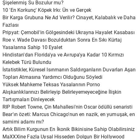
Şişelenmiş Su Bozulur mu?
10 'En Korkunç' Köpek Irkı: Ün ve Gerçek
Bir Karga Grubuna Ne Ad Verilir? Cinayet, Kalabalık ve Daha
Fazlası
Pripyat: Çernobil'in Gölgesindeki Ukrayna Hayalet Kasabası
Roe v. Wade Davası Bozulduktan Sonra En Sıkı Kürtaj
Yasalarına Sahip 10 Eyalet
Hindistan'dan Florida'ya ve Avrupa'ya Kadar 10 Kırmızı
Kelebek Türü Bulundu
İstatistikler, Küresel Isınmanın Saldırganların Duvarları Aşan
Topları Atmasına Yardımcı Olduğunu Söyledi
Yüksek Mahkeme Teksas Yasalarının Porno
Alışkanlıklarınızı Belirleyip Belirleyemeyeceğine İlişkin
Tartışmaları Dinleyecek
RIP Robert Towne, Çin Mahallesi'nin Oscar ödüllü senaristi
Bear'ın özeti: Marcus Chicago'nun en nazik, en yumuşak, en
samimi adamı mı?
Artık Bilim Kurgunun En İkonik Bikinisine Sahip Olabilirsiniz
MaXXXine Fazla Uysal Hisseden Dolgun Bir Hollywood