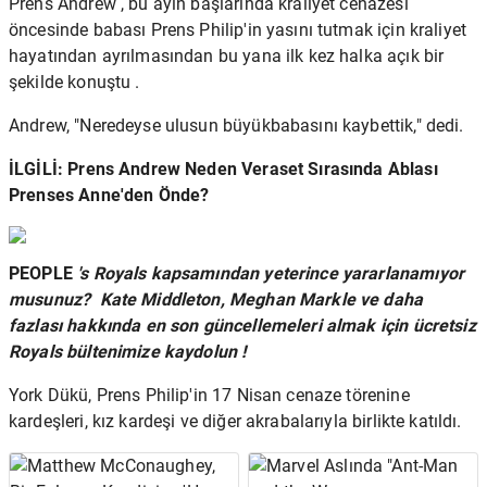
Prens Andrew
,
bu ayın başlarında kraliyet cenazesi
öncesinde babası Prens Philip'in yasını tutmak için kraliyet
hayatından ayrılmasından bu yana
ilk kez halka açık bir
şekilde konuştu
.
Andrew, "Neredeyse ulusun büyükbabasını kaybettik," dedi.
İLGİLİ: Prens Andrew Neden Veraset Sırasında Ablası
Prenses Anne'den Önde?
PEOPLE
's Royals kapsamından
yeterince yararlanamıyor
musunuz? Kate Middleton, Meghan Markle ve daha
fazlası hakkında en son güncellemeleri almak için ücretsiz
Royals bültenimize kaydolun !
York Dükü, Prens Philip'in 17 Nisan cenaze törenine
kardeşleri, kız kardeşi ve diğer akrabalarıyla birlikte katıldı.