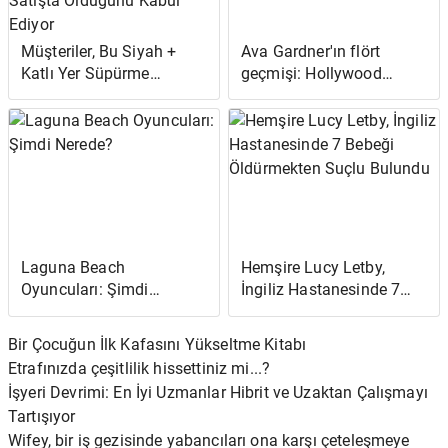
Müşteriler, Bu Siyah +
Ava Gardner'ın flört
Katlı Yer Süpürme
geçmişi: Hollywood
Makinesinin Geleneksel
ikonunun evliliklerine ve
Bir Süpürgeden 'Çok
aşklarına bir bakış
Daha Hızlı' Olduğunu ve
Satışta Olduğunu Kabul
Ediyor
Laguna Beach
Hemşire Lucy Letby,
Oyuncuları: Şimdi
İngiliz Hastanesinde 7
Nerede?
Bebeği Öldürmekten
Suçlu Bulundu
Bir Çocuğun İlk Kafasını Yükseltme Kitabı
Etrafınızda çeşitlilik hissettiniz mi...?
İşyeri Devrimi: En İyi Uzmanlar Hibrit ve Uzaktan Çalışmayı
Tartışıyor
Wifey, bir iş gezisinde yabancıları ona karşı çeteleşmeye