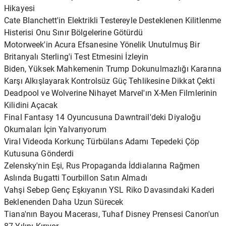
Hikayesi
Cate Blanchett'in Elektrikli Testereyle Desteklenen Kilitlenme
Histerisi Onu Sınır Bölgelerine Götürdü
Motorweek'in Acura Efsanesine Yönelik Unutulmuş Bir
Britanyalı Sterling'i Test Etmesini İzleyin
Biden, Yüksek Mahkemenin Trump Dokunulmazlığı Kararına
Karşı Alkışlayarak Kontrolsüz Güç Tehlikesine Dikkat Çekti
Deadpool ve Wolverine Nihayet Marvel'ın X-Men Filmlerinin
Kilidini Açacak
Final Fantasy 14 Oyuncusuna Dawntrail'deki Diyaloğu
Okumaları İçin Yalvarıyorum
Viral Videoda Korkunç Türbülans Adamı Tepedeki Çöp
Kutusuna Gönderdi
Zelensky'nin Eşi, Rus Propaganda İddialarına Rağmen
Aslında Bugatti Tourbillon Satın Almadı
Vahşi Sebep Genç Eşkıyanın YSL Riko Davasındaki Kaderi
Beklenenden Daha Uzun Sürecek
Tiana'nın Bayou Macerası, Tuhaf Disney Prensesi Canon'un