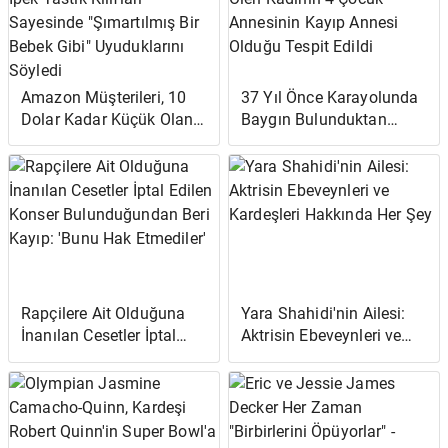
Amazon Müşterileri, 10
37 Yıl Önce Karayolunda
Dolar Kadar Küçük Olan
Baygın Bulunduktan
Bu İpek Yastık Kılıfları
Sonra Ölen Kadının 4
Sayesinde "Şımartılmış
Çocuk Annesinin Kayıp
Bir Bebek Gibi"
Annesi Olduğu Tespit
Uyuduklarını Söyledi
Edildi
Rapçilere Ait Olduğuna
Yara Shahidi'nin Ailesi:
İnanılan Cesetler İptal
Aktrisin Ebeveynleri ve
Edilen Konser
Kardeşleri Hakkında Her
Bulunduğundan Beri
Şey
Kayıp: 'Bunu Hak
Etmediler'