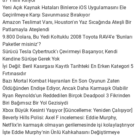
87 Yılını Kırıyor
Yeni Açık Kaynak Hataları Binlerce iOS Uygulamasını Ele
Geçirilmeye Karşı Savunmasız Bırakıyor
Amazon Teslimat Vanı, Houston'ın Yaz Sıcağında Ateşli Bir
Patlamayla Ateşlendi
9.800 Dolara, Bu Yedi Koltuklu 2008 Toyota RAV4'e 'Bunları
Paketler misiniz'?
Sürücü Tesla Cybertruck'ı Çevirmeyi Başarıyor, Kendi
Kendine Sürüşe Gerek Yok
İyi Değil: Beril Kasırgası Kayıtlı Tarihteki En Erken Kategori 5
Fırtınasıdır
Bazı Mortal Kombat Hayranları En Son Oyunun Zaten
Öldüğünden Endişe Ediyor, Ancak Daha Karmaşık Olabilir
Ryan Reynolds'un Reddedilen Birçok Deadpool 3 Fikrinden
Biri Bağımsız Bir Yol Gezisiydi
Xbox Büyük Kesinti Yaşıyor [Güncelleme: Yeniden Çalışıyor]
Beverly Hills Polisi: Axel F incelemesi: Eddie Murphy,
Netflix'in karmaşık olmayan gerilemesinde işi kolaylaştırıyor
İşte Eddie Murphy'nin Ünlü Kahkahasını Değiştirmeye