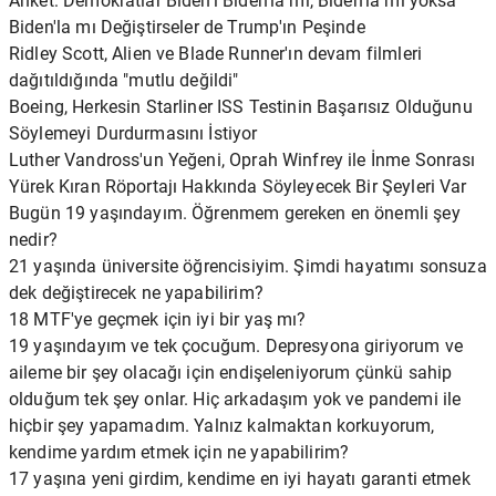
Anket: Demokratlar Biden'ı Biden'la mı, Biden'la mı yoksa
Biden'la mı Değiştirseler de Trump'ın Peşinde
Ridley Scott, Alien ve Blade Runner'ın devam filmleri
dağıtıldığında "mutlu değildi"
Boeing, Herkesin Starliner ISS Testinin Başarısız Olduğunu
Söylemeyi Durdurmasını İstiyor
Luther Vandross'un Yeğeni, Oprah Winfrey ile İnme Sonrası
Yürek Kıran Röportajı Hakkında Söyleyecek Bir Şeyleri Var
Bugün 19 yaşındayım. Öğrenmem gereken en önemli şey
nedir?
21 yaşında üniversite öğrencisiyim. Şimdi hayatımı sonsuza
dek değiştirecek ne yapabilirim?
18 MTF'ye geçmek için iyi bir yaş mı?
19 yaşındayım ve tek çocuğum. Depresyona giriyorum ve
aileme bir şey olacağı için endişeleniyorum çünkü sahip
olduğum tek şey onlar. Hiç arkadaşım yok ve pandemi ile
hiçbir şey yapamadım. Yalnız kalmaktan korkuyorum,
kendime yardım etmek için ne yapabilirim?
17 yaşına yeni girdim, kendime en iyi hayatı garanti etmek