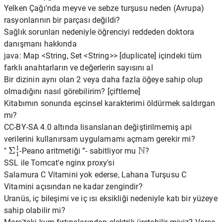
Yelken Çağı'nda meyve ve sebze turşusu neden (Avrupa)
rasyonlarının bir parçası değildi?
Sağlık sorunları nedeniyle öğrenciyi reddeden doktora
danışmanı hakkında
java: Map <String, Set <String>> [duplicate] içindeki tüm
farklı anahtarların ve değerlerin sayısını al
Bir dizinin aynı olan 2 veya daha fazla öğeye sahip olup
olmadığını nasıl görebilirim? [çiftleme]
Kitabımın sonunda eşcinsel karakterimi öldürmek saldırgan
mı?
CC-BY-SA 4.0 altında lisanslanan değiştirilmemiş api
verilerini kullanırsam uygulamamı açmam gerekir mi?
Σ
1
1
N
"
-Peano aritmetiği ”- sabitliyor mu
?
SSL ile Tomcat'e nginx proxy'si
Salamura C Vitamini yok ederse, Lahana Turşusu C
Vitamini açısından ne kadar zengindir?
Uranüs, iç bileşimi ve iç ısı eksikliği nedeniyle katı bir yüzeye
sahip olabilir mi?