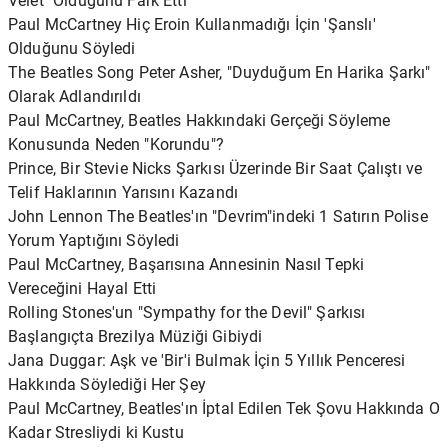
Velet" Olduğunu Fark Etti
Paul McCartney Hiç Eroin Kullanmadığı İçin 'Şanslı'
Olduğunu Söyledi
The Beatles Song Peter Asher, "Duyduğum En Harika Şarkı"
Olarak Adlandırıldı
Paul McCartney, Beatles Hakkındaki Gerçeği Söyleme
Konusunda Neden "Korundu"?
Prince, Bir Stevie Nicks Şarkısı Üzerinde Bir Saat Çalıştı ve
Telif Haklarının Yarısını Kazandı
John Lennon The Beatles'ın "Devrim"indeki 1 Satırın Polise
Yorum Yaptığını Söyledi
Paul McCartney, Başarısına Annesinin Nasıl Tepki
Vereceğini Hayal Etti
Rolling Stones'un "Sympathy for the Devil" Şarkısı
Başlangıçta Brezilya Müziği Gibiydi
Jana Duggar: Aşk ve 'Bir'i Bulmak İçin 5 Yıllık Penceresi
Hakkında Söylediği Her Şey
Paul McCartney, Beatles'ın İptal Edilen Tek Şovu Hakkında O
Kadar Stresliydi ki Kustu