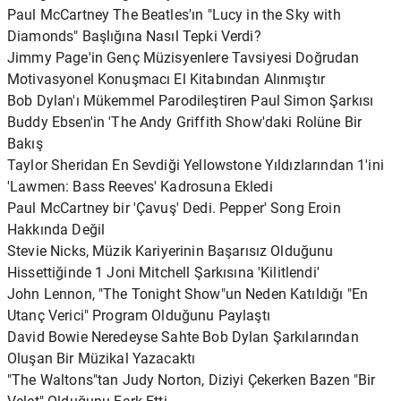
Paul McCartney The Beatles'ın "Lucy in the Sky with
Diamonds" Başlığına Nasıl Tepki Verdi?
Jimmy Page'in Genç Müzisyenlere Tavsiyesi Doğrudan
Motivasyonel Konuşmacı El Kitabından Alınmıştır
Bob Dylan'ı Mükemmel Parodileştiren Paul Simon Şarkısı
Buddy Ebsen'in 'The Andy Griffith Show'daki Rolüne Bir
Bakış
Taylor Sheridan En Sevdiği Yellowstone Yıldızlarından 1'ini
'Lawmen: Bass Reeves' Kadrosuna Ekledi
Paul McCartney bir 'Çavuş' Dedi. Pepper' Song Eroin
Hakkında Değil
Stevie Nicks, Müzik Kariyerinin Başarısız Olduğunu
Hissettiğinde 1 Joni Mitchell Şarkısına 'Kilitlendi'
John Lennon, "The Tonight Show"un Neden Katıldığı "En
Utanç Verici" Program Olduğunu Paylaştı
David Bowie Neredeyse Sahte Bob Dylan Şarkılarından
Oluşan Bir Müzikal Yazacaktı
"The Waltons"tan Judy Norton, Diziyi Çekerken Bazen "Bir