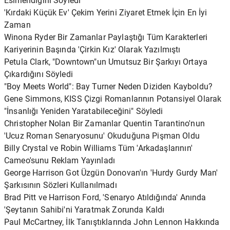
Esinlendiğini Söyledi
'Kırdaki Küçük Ev' Çekim Yerini Ziyaret Etmek İçin En İyi
Zaman
Winona Ryder Bir Zamanlar Paylaştığı Tüm Karakterleri
Kariyerinin Başında 'Çirkin Kız' Olarak Yazılmıştı
Petula Clark, "Downtown"un Umutsuz Bir Şarkıyı Ortaya
Çıkardığını Söyledi
"Boy Meets World": Bay Turner Neden Diziden Kayboldu?
Gene Simmons, KISS Çizgi Romanlarının Potansiyel Olarak
"İnsanlığı Yeniden Yaratabileceğini" Söyledi
Christopher Nolan Bir Zamanlar Quentin Tarantino'nun
'Ucuz Roman Senaryosunu' Okuduğuna Pişman Oldu
Billy Crystal ve Robin Williams Tüm 'Arkadaşlarının'
Cameo'sunu Reklam Yayınladı
George Harrison Got Üzgün ​​Donovan'ın 'Hurdy Gurdy Man'
Şarkısının Sözleri Kullanılmadı
Brad Pitt ve Harrison Ford, 'Senaryo Atıldığında' Anında
'Şeytanın Sahibi'ni Yaratmak Zorunda Kaldı
Paul McCartney, İlk Tanıştıklarında John Lennon Hakkında