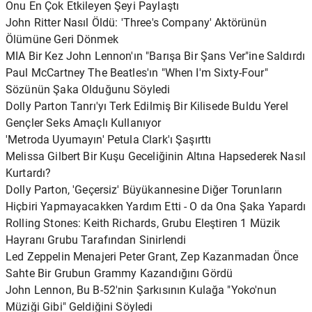
Onu En Çok Etkileyen Şeyi Paylaştı
John Ritter Nasıl Öldü: 'Three's Company' Aktörünün
Ölümüne Geri Dönmek
MIA Bir Kez John Lennon'ın "Barışa Bir Şans Ver"ine Saldırdı
Paul McCartney The Beatles'ın "When I'm Sixty-Four"
Sözünün Şaka Olduğunu Söyledi
Dolly Parton Tanrı'yı ​​Terk Edilmiş Bir Kilisede Buldu Yerel
Gençler Seks Amaçlı Kullanıyor
'Metroda Uyumayın' Petula Clark'ı Şaşırttı
Melissa Gilbert Bir Kuşu Geceliğinin Altına Hapsederek Nasıl
Kurtardı?
Dolly Parton, 'Geçersiz' Büyükannesine Diğer Torunların
Hiçbiri Yapmayacakken Yardım Etti - O da Ona Şaka Yapardı
Rolling Stones: Keith Richards, Grubu Eleştiren 1 Müzik
Hayranı Grubu Tarafından Sinirlendi
Led Zeppelin Menajeri Peter Grant, Zep Kazanmadan Önce
Sahte Bir Grubun Grammy Kazandığını Gördü
John Lennon, Bu B-52'nin Şarkısının Kulağa "Yoko'nun
Müziği Gibi" Geldiğini Söyledi