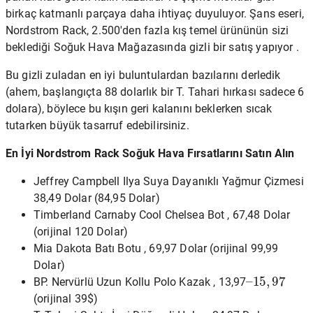
birkaç katmanlı parçaya daha ihtiyaç duyuluyor. Şans eseri,
Nordstrom Rack, 2.500'den fazla kış temel ürününün sizi
beklediği Soğuk Hava Mağazasında gizli bir satış yapıyor .
Bu gizli zuladan en iyi buluntulardan bazılarını derledik
(ahem, başlangıçta 88 dolarlık bir T. Tahari hırkası sadece 6
dolara), böylece bu kışın geri kalanını beklerken sıcak
tutarken büyük tasarruf edebilirsiniz.
En İyi Nordstrom Rack Soğuk Hava Fırsatlarını Satın Alın
Jeffrey Campbell Ilya Suya Dayanıklı Yağmur Çizmesi
38,49 Dolar (84,95 Dolar)
Timberland Carnaby Cool Chelsea Bot , 67,48 Dolar
(orijinal 120 Dolar)
Mia Dakota Batı Botu , 69,97 Dolar (orijinal 99,99
Dolar)
–
15
,
97
BP. Nervürlü Uzun Kollu Polo Kazak , 13,97
(orijinal 39$)