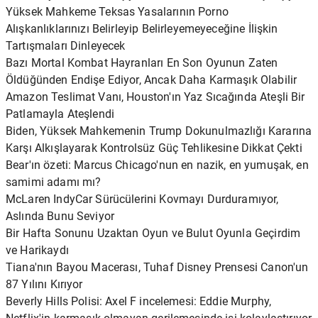
Yüksek Mahkeme Teksas Yasalarının Porno
Alışkanlıklarınızı Belirleyip Belirleyemeyeceğine İlişkin
Tartışmaları Dinleyecek
Bazı Mortal Kombat Hayranları En Son Oyunun Zaten
Öldüğünden Endişe Ediyor, Ancak Daha Karmaşık Olabilir
Amazon Teslimat Vanı, Houston'ın Yaz Sıcağında Ateşli Bir
Patlamayla Ateşlendi
Biden, Yüksek Mahkemenin Trump Dokunulmazlığı Kararına
Karşı Alkışlayarak Kontrolsüz Güç Tehlikesine Dikkat Çekti
Bear'ın özeti: Marcus Chicago'nun en nazik, en yumuşak, en
samimi adamı mı?
McLaren IndyCar Sürücülerini Kovmayı Durduramıyor,
Aslında Bunu Seviyor
Bir Hafta Sonunu Uzaktan Oyun ve Bulut Oyunla Geçirdim
ve Harikaydı
Tiana'nın Bayou Macerası, Tuhaf Disney Prensesi Canon'un
87 Yılını Kırıyor
Beverly Hills Polisi: Axel F incelemesi: Eddie Murphy,