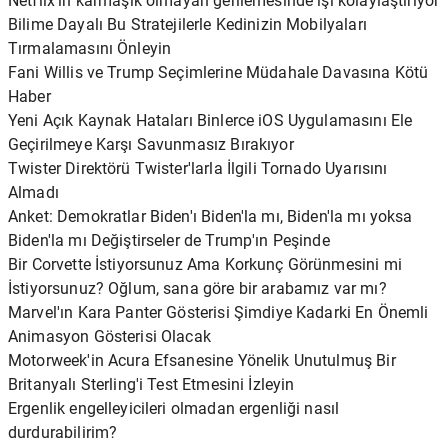
Netflix'in karmaşık olmayan gerilemesinde işi kolaylaştırıyor
Bilime Dayalı Bu Stratejilerle Kedinizin Mobilyaları
Tırmalamasını Önleyin
Fani Willis ve Trump Seçimlerine Müdahale Davasına Kötü
Haber
Yeni Açık Kaynak Hataları Binlerce iOS Uygulamasını Ele
Geçirilmeye Karşı Savunmasız Bırakıyor
Twister Direktörü Twister'larla İlgili Tornado Uyarısını
Almadı
Anket: Demokratlar Biden'ı Biden'la mı, Biden'la mı yoksa
Biden'la mı Değiştirseler de Trump'ın Peşinde
Bir Corvette İstiyorsunuz Ama Korkunç Görünmesini mi
İstiyorsunuz? Oğlum, sana göre bir arabamız var mı?
Marvel'ın Kara Panter Gösterisi Şimdiye Kadarki En Önemli
Animasyon Gösterisi Olacak
Motorweek'in Acura Efsanesine Yönelik Unutulmuş Bir
Britanyalı Sterling'i Test Etmesini İzleyin
Ergenlik engelleyicileri olmadan ergenliği nasıl
durdurabilirim?