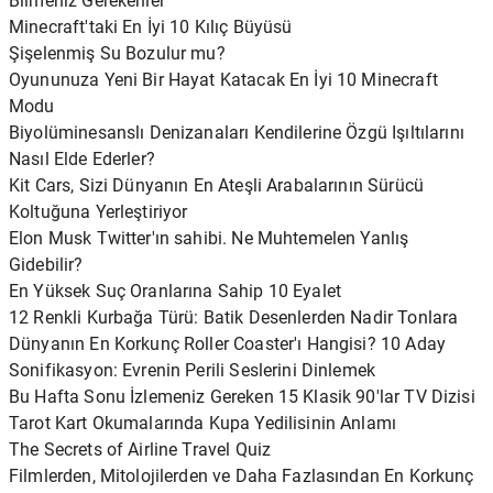
Bilmeniz Gerekenler
Minecraft'taki En İyi 10 Kılıç Büyüsü
Şişelenmiş Su Bozulur mu?
Oyununuza Yeni Bir Hayat Katacak En İyi 10 Minecraft
Modu
Biyolüminesanslı Denizanaları Kendilerine Özgü Işıltılarını
Nasıl Elde Ederler?
Kit Cars, Sizi Dünyanın En Ateşli Arabalarının Sürücü
Koltuğuna Yerleştiriyor
Elon Musk Twitter'ın sahibi. Ne Muhtemelen Yanlış
Gidebilir?
En Yüksek Suç Oranlarına Sahip 10 Eyalet
12 Renkli Kurbağa Türü: Batik Desenlerden Nadir Tonlara
Dünyanın En Korkunç Roller Coaster'ı Hangisi? 10 Aday
Sonifikasyon: Evrenin Perili Seslerini Dinlemek
Bu Hafta Sonu İzlemeniz Gereken 15 Klasik 90'lar TV Dizisi
Tarot Kart Okumalarında Kupa Yedilisinin Anlamı
The Secrets of Airline Travel Quiz
Filmlerden, Mitolojilerden ve Daha Fazlasından En Korkunç