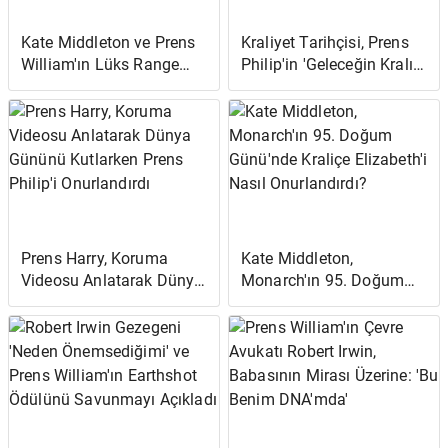
Kate Middleton ve Prens
Kraliyet Tarihçisi, Prens
William'ın Lüks Range
Philip'in 'Geleceğin Kralı
Rover'ı Satılık!
Olarak Koç William'a
Yardım Etmede Çok
Önemli Olduğunu' Söyledi
Prens Harry, Koruma
Kate Middleton,
Videosu Anlatarak Dünya
Monarch'ın 95. Doğum
Gününü Kutlarken Prens
Günü'nde Kraliçe
Philip'i Onurlandırdı
Elizabeth'i Nasıl
Onurlandırdı?