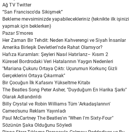
Ağ TV Twitter
“San Francisco'da Sikişmek”
Bekleme mevsiminizde yapabilecekleriniz (teknikte ilk işinizi
yapmak için beklerken)
Pazar S'mores
Her Zaman Bir Tehdit: Neden Kahverengi ve Siyah İnsanlar
Amerika Birleşik Devletleri'nde Rahat Olamıyor?
Hafıza Kuramları: Şeyleri Nasıl Hatırlarız– Kısım 2
Küresel Bordrodaki Veri Hatalarının Yaygın Nedenleri
"Mariana Çukuru Ortaya Çıktı: Uçurumun Korkunç Gizli
Gerçeklerini Ortaya Çıkarmak"
Bir Çocuğun İlk Kafasını Yükseltme Kitabı
The Beatles Song Peter Asher, "Duyduğum En Harika Şarkı"
Olarak Adlandırıldı
Billy Crystal ve Robin Williams Tüm 'Arkadaşlarının'
Cameo'sunu Reklam Yayınladı
Paul McCartney The Beatles'ın "When I'm Sixty-Four"
Sözünün Şaka Olduğunu Söyledi