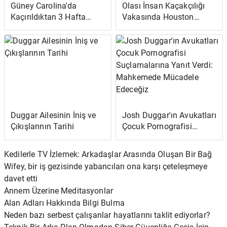
Güney Carolina'da
Olası İnsan Kaçakçılığı
Kaçırıldıktan 3 Hafta
Vakasında Houston
Sonra Genç Kız Ölü
Evinde Yaklaşık 90 Kişi
Bulundu: Polis
Bulundu: Polis
Duggar Ailesinin İniş ve
Josh Duggar'ın Avukatları
Çıkışlarının Tarihi
Çocuk Pornografisi
Suçlamalarına Yanıt
Verdi: Mahkemede
Kedilerle TV İzlemek: Arkadaşlar Arasında Oluşan Bir Bağ
Mücadele Edeceğiz
Wifey, bir iş gezisinde yabancıları ona karşı çeteleşmeye
davet etti
Annem Üzerine Meditasyonlar
Alan Adları Hakkında Bilgi Bulma
Neden bazı serbest çalışanlar hayatlarını taklit ediyorlar?