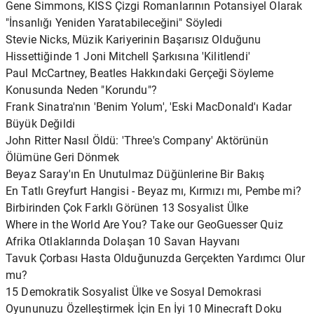
Gene Simmons, KISS Çizgi Romanlarının Potansiyel Olarak
"İnsanlığı Yeniden Yaratabileceğini" Söyledi
Stevie Nicks, Müzik Kariyerinin Başarısız Olduğunu
Hissettiğinde 1 Joni Mitchell Şarkısına 'Kilitlendi'
Paul McCartney, Beatles Hakkındaki Gerçeği Söyleme
Konusunda Neden "Korundu"?
Frank Sinatra'nın 'Benim Yolum', 'Eski MacDonald'ı Kadar
Büyük Değildi
John Ritter Nasıl Öldü: 'Three's Company' Aktörünün
Ölümüne Geri Dönmek
Beyaz Saray'ın En Unutulmaz Düğünlerine Bir Bakış
En Tatlı Greyfurt Hangisi - Beyaz mı, Kırmızı mı, Pembe mi?
Birbirinden Çok Farklı Görünen 13 Sosyalist Ülke
Where in the World Are You? Take our GeoGuesser Quiz
Afrika Otlaklarında Dolaşan 10 Savan Hayvanı
Tavuk Çorbası Hasta Olduğunuzda Gerçekten Yardımcı Olur
mu?
15 Demokratik Sosyalist Ülke ve Sosyal Demokrasi
Oyununuzu Özelleştirmek İçin En İyi 10 Minecraft Doku