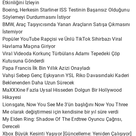
Etkinliğini İzleyin
Boeing, Herkesin Starliner ISS Testinin Başarısız Olduğunu
Söylemeyi Durdurmasını İstiyor
BMW, Araç Taşıyıcısında Yanan Araçların Satışa Çıkmasını
İstemiyor
Popüler YouTube Rapçisi ve Ünlü TikTok Sihirbazı Viral
Havlama Maçına Giriyor
Viral Videoda Korkunç Türbülans Adamı Tepedeki Çöp
Kutusuna Gönderdi
Papa Francis İlk Bin Yıllık Azizi Onayladı
Vahşi Sebep Genç Eşkıyanın YSL Riko Davasındaki Kaderi
Beklenenden Daha Uzun Sürecek
MaXXXine Fazla Uysal Hisseden Dolgun Bir Hollywood
Hikayesi
Lionsgate, Now You See Me 3'ün başlığını Now You Three
Me olarak değiştirmesi için kendisine bir yıl süre verdi
My Elden Ring: Shadow Of The Erdtree Oyuncu Çağrısı,
Dereceli
Xbox Büyük Kesinti Yaşıyor [Güncelleme: Yeniden Çalışıyor]