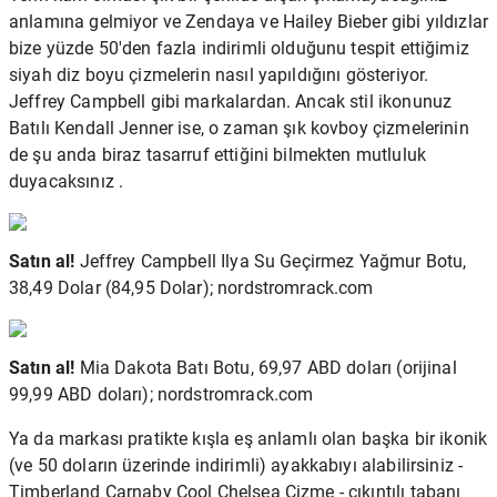
anlamına gelmiyor ve Zendaya ve Hailey Bieber gibi yıldızlar
bize yüzde 50'den fazla indirimli olduğunu tespit ettiğimiz
siyah diz boyu çizmelerin
nasıl yapıldığını gösteriyor.
Jeffrey Campbell gibi markalardan. Ancak stil ikonunuz
Batılı Kendall Jenner ise, o zaman
şık kovboy çizmelerinin
de şu anda biraz tasarruf ettiğini bilmekten mutluluk
duyacaksınız .
Satın al!
Jeffrey Campbell Ilya Su Geçirmez Yağmur Botu,
38,49 Dolar (84,95 Dolar); nordstromrack.com
Satın al!
Mia Dakota Batı Botu, 69,97 ABD doları (orijinal
99,99 ABD doları); nordstromrack.com
Ya da markası pratikte kışla eş anlamlı olan başka bir ikonik
(ve 50 doların üzerinde indirimli) ayakkabıyı alabilirsiniz -
Timberland Carnaby Cool Chelsea Çizme - çıkıntılı tabanı