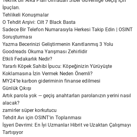
Teknik Bir Arka Plan Olmadan Siber Güvenliğe Geçiş İçin
İpuçları.
Tehlikeli Konuşmalar
O Tehdit Arşivi: Cilt 7 Black Basta
Sadece Bir Telefon Numarasıyla Herkesi Takip Edin | OSINT
Soruşturması
Yazma Becerinizi Geliştirmenin Kanıtlanmış 3 Yolu
Goodreads Okuma Yarışması Zehirlidir
Etkili Fedakarlık Nedir?
Yararlı Köpek Sahibi İpucu: Köpeğinizin Yürüyüşte
Koklamasına İzin Vermek Neden Önemli?
MY24'te karbon gideriminin finanse edilmesi
Günlük Çıkışı
Artık parola yok — geçiş anahtarları parolanızın yerini nasıl
alacak?
zamirler süper korkutucu
Tehdit Avı için OSINT'in Toplanması
İşyeri Devrimi: En İyi Uzmanlar Hibrit ve Uzaktan Çalışmayı
Tartışıyor