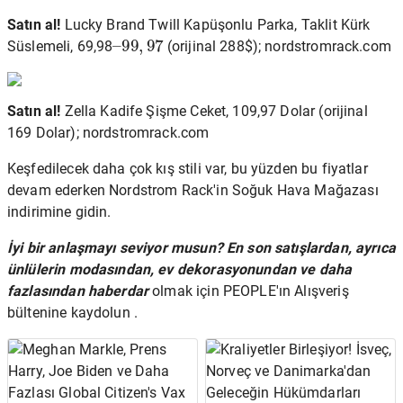
Satın al!
Lucky Brand Twill Kapüşonlu Parka, Taklit Kürk
–
99
,
97
Süslemeli, 69,98
(orijinal 288$); nordstromrack.com
Satın al!
Zella Kadife Şişme Ceket, 109,97 Dolar (orijinal
169 Dolar); nordstromrack.com
Keşfedilecek daha çok kış stili var, bu yüzden bu fiyatlar
devam ederken Nordstrom Rack'in Soğuk Hava Mağazası
indirimine gidin.
İyi bir anlaşmayı seviyor musun?
En son satışlardan, ayrıca
ünlülerin modasından, ev dekorasyonundan ve daha
fazlasından haberdar
olmak için PEOPLE'ın Alışveriş
bültenine kaydolun .