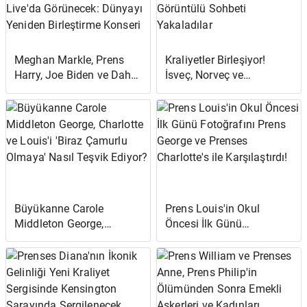
Meghan Markle, Prens
Kraliyetler Birleşiyor!
Harry, Joe Biden ve Daha
İsveç, Norveç ve
Fazlası Global Citizen's
Danimarka'dan Geleceğin
Vax Live'da Görünecek:
Hükümdarları Görüntülü
Dünyayı Yeniden
Sohbeti Yakaladılar
Birleştirme Konseri
Büyükanne Carole
Prens Louis'in Okul
Middleton George,
Öncesi İlk Günü
Charlotte ve Louis'i 'Biraz
Fotoğrafını Prens George
Çamurlu Olmaya' Nasıl
ve Prenses Charlotte's ile
Teşvik Ediyor?
Karşılaştırdı!