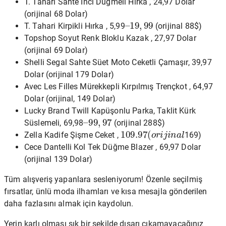
T. Tahari Sahte İnci Düğmeli Hırka , 24,97 Dolar
(orijinal 68 Dolar)
–
19
,
99
T. Tahari Kirpikli Hırka , 5,99
(orijinal 88$)
Topshop Soyut Renk Bloklu Kazak , 27,97 Dolar
(orijinal 69 Dolar)
Shelli Segal Sahte Süet Moto Ceketli Çamaşır, 39,97
Dolar (orijinal 179 Dolar)
Avec Les Filles Mürekkepli Kırpılmış Trençkot , 64,97
Dolar (orijinal, 149 Dolar)
Lucky Brand Twill Kapüşonlu Parka, Taklit Kürk
–
99
,
97
Süslemeli, 69,98
(orijinal 288$)
109.97
(
o
r
i
j
i
n
a
l
Zella Kadife Şişme Ceket ,
169)
Cece Dantelli Kol Tek Düğme Blazer , 69,97 Dolar
(orijinal 139 Dolar)
Tüm alışveriş yapanlara sesleniyorum! Özenle seçilmiş
fırsatlar, ünlü moda ilhamları ve kısa mesajla gönderilen
daha fazlasını almak için kaydolun.
Yerin karlı olması şık bir şekilde dışarı çıkamayacağınız