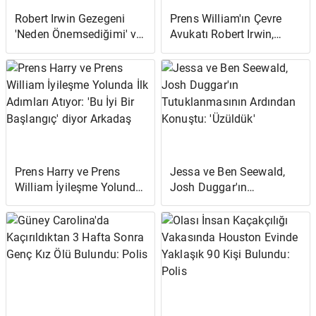
Robert Irwin Gezegeni
Prens William'ın Çevre
'Neden Önemsediğimi' ve
Avukatı Robert Irwin,
Prens William'ın
Babasının Mirası Üzerine:
Earthshot Ödülünü
'Bu Benim DNA'mda'
Savunmayı Açıkladı
Prens Harry ve Prens
Jessa ve Ben Seewald,
William İyileşme Yolunda
Josh Duggar'ın
İlk Adımları Atıyor: 'Bu İyi
Tutuklanmasının
Bir Başlangıç' diyor
Ardından Konuştu:
Arkadaş
'Üzüldük'