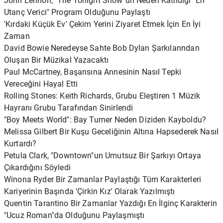
John Lennon, "The Tonight Show"un Neden Katıldığı "En
Utanç Verici" Program Olduğunu Paylaştı
'Kırdaki Küçük Ev' Çekim Yerini Ziyaret Etmek İçin En İyi
Zaman
David Bowie Neredeyse Sahte Bob Dylan Şarkılarından
Oluşan Bir Müzikal Yazacaktı
Paul McCartney, Başarısına Annesinin Nasıl Tepki
Vereceğini Hayal Etti
Rolling Stones: Keith Richards, Grubu Eleştiren 1 Müzik
Hayranı Grubu Tarafından Sinirlendi
"Boy Meets World": Bay Turner Neden Diziden Kayboldu?
Melissa Gilbert Bir Kuşu Geceliğinin Altına Hapsederek Nasıl
Kurtardı?
Petula Clark, "Downtown"un Umutsuz Bir Şarkıyı Ortaya
Çıkardığını Söyledi
Winona Ryder Bir Zamanlar Paylaştığı Tüm Karakterleri
Kariyerinin Başında 'Çirkin Kız' Olarak Yazılmıştı
Quentin Tarantino Bir Zamanlar Yazdığı En İlginç Karakterin
"Ucuz Roman"da Olduğunu Paylaşmıştı