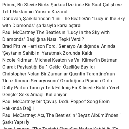
Prince, Bir Stevie Nicks Şarkısı Üzerinde Bir Saat Çalıştı ve
Telif Haklarının Yarısını Kazandı
Donovan, Şarkılarından 1'ini The Beatles'ın "Lucy in the Sky
with Diamonds" şarkısıyla karşılaştırdı
Paul McCartney The Beatles'ın "Lucy in the Sky with
Diamonds" Başlığına Nasıl Tepki Verdi?
Brad Pitt ve Harrison Ford, 'Senaryo Atıldığında' Anında
'Şeytanın Sahibi'ni Yaratmak Zorunda Kaldı
Nicole Kidman, Michael Keaton ve Val Kilmer'in Batman
Olarak Paylaştığı Bu 1 Çekici Özelliğe Bayıldı
Christopher Nolan Bir Zamanlar Quentin Tarantino'nun
'Ucuz Roman Senaryosunu' Okuduğuna Pişman Oldu
Dolly Parton Tanrı'yı ​​Terk Edilmiş Bir Kilisede Buldu Yerel
Gençler Seks Amaçlı Kullanıyor
Paul McCartney bir 'Çavuş' Dedi. Pepper' Song Eroin
Hakkında Değil
Paul McCartney: Acı, The Beatles'ın 'Beyaz Albümü'nden 1
Şarkı Yaptı İyi