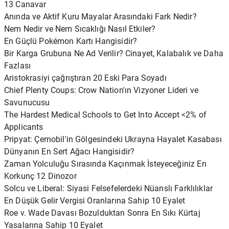
13 Canavar
Anında ve Aktif Kuru Mayalar Arasındaki Fark Nedir?
Nem Nedir ve Nem Sıcaklığı Nasıl Etkiler?
En Güçlü Pokémon Kartı Hangisidir?
Bir Karga Grubuna Ne Ad Verilir? Cinayet, Kalabalık ve Daha
Fazlası
Aristokrasiyi çağrıştıran 20 Eski Para Soyadı
Chief Plenty Coups: Crow Nation'ın Vizyoner Lideri ve
Savunucusu
The Hardest Medical Schools to Get Into Accept <2% of
Applicants
Pripyat: Çernobil'in Gölgesindeki Ukrayna Hayalet Kasabası
Dünyanın En Sert Ağacı Hangisidir?
Zaman Yolculuğu Sırasında Kaçınmak İsteyeceğiniz En
Korkunç 12 Dinozor
Solcu ve Liberal: Siyasi Felsefelerdeki Nüanslı Farklılıklar
En Düşük Gelir Vergisi Oranlarına Sahip 10 Eyalet
Roe v. Wade Davası Bozulduktan Sonra En Sıkı Kürtaj
Yasalarına Sahip 10 Eyalet