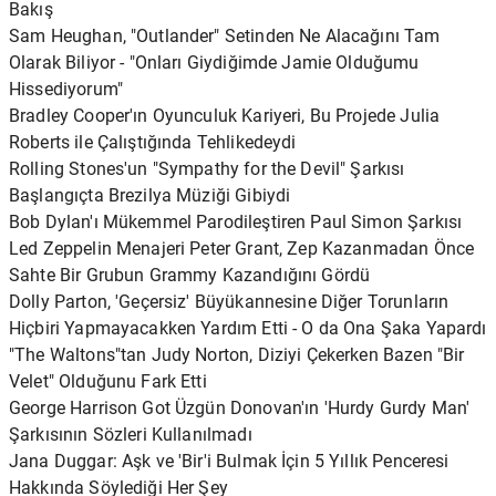
Bakış
Sam Heughan, "Outlander" Setinden Ne Alacağını Tam
Olarak Biliyor - "Onları Giydiğimde Jamie Olduğumu
Hissediyorum"
Bradley Cooper'ın Oyunculuk Kariyeri, Bu Projede Julia
Roberts ile Çalıştığında Tehlikedeydi
Rolling Stones'un "Sympathy for the Devil" Şarkısı
Başlangıçta Brezilya Müziği Gibiydi
Bob Dylan'ı Mükemmel Parodileştiren Paul Simon Şarkısı
Led Zeppelin Menajeri Peter Grant, Zep Kazanmadan Önce
Sahte Bir Grubun Grammy Kazandığını Gördü
Dolly Parton, 'Geçersiz' Büyükannesine Diğer Torunların
Hiçbiri Yapmayacakken Yardım Etti - O da Ona Şaka Yapardı
"The Waltons"tan Judy Norton, Diziyi Çekerken Bazen "Bir
Velet" Olduğunu Fark Etti
George Harrison Got Üzgün ​​Donovan'ın 'Hurdy Gurdy Man'
Şarkısının Sözleri Kullanılmadı
Jana Duggar: Aşk ve 'Bir'i Bulmak İçin 5 Yıllık Penceresi
Hakkında Söylediği Her Şey