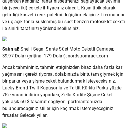
düşerken kendinizi rahat hissetmenizi sağlayacak sevimli
bir (veya iki) cekete ihtiyacınız olacak. Kışın tipik olarak
getirdiği kasvetli renk paletini değiştirmek için zıt fermuarlar
ve üç açık tonla süslenmiş bu süet benzeri motosiklet ceketi
ile sinirli tarafınızı yönlendirebilirsiniz.
Satın al!
Shelli Segal Sahte Süet Moto Ceketli Çamaşır,
39,97 Dolar (orijinal 179 Dolar); nordstromrack.com
Ancak tahmininiz, tahmin ettiğinizden biraz daha fazla kar
yağmasını gerektiriyorsa, dolabınızda bir tutam giymek için
bir parka veya şişme ceket bulundurmak isteyeceksiniz.
Lucky Brand Twill Kapüşonlu ve Taklit Kürklü Parka yüzde
75'e varan indirim yaparken, Zella Kadife Şişme Ceket
yaklaşık 60 $ tasarruf sağlıyor - portmantonuzda
bulunduracağınız stiller için kaçırmak istemeyeceğiniz
fırsatlar Gelecek yıllar.