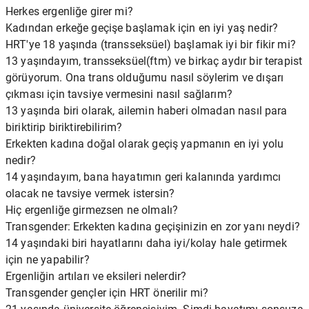
Herkes ergenliğe girer mi?
Kadından erkeğe geçişe başlamak için en iyi yaş nedir?
HRT'ye 18 yaşında (transseksüel) başlamak iyi bir fikir mi?
13 yaşındayım, transseksüel(ftm) ve birkaç aydır bir terapist
görüyorum. Ona trans olduğumu nasıl söylerim ve dışarı
çıkması için tavsiye vermesini nasıl sağlarım?
13 yaşında biri olarak, ailemin haberi olmadan nasıl para
biriktirip biriktirebilirim?
Erkekten kadına doğal olarak geçiş yapmanın en iyi yolu
nedir?
14 yaşındayım, bana hayatımın geri kalanında yardımcı
olacak ne tavsiye vermek istersin?
Hiç ergenliğe girmezsen ne olmalı?
Transgender: Erkekten kadına geçişinizin en zor yanı neydi?
14 yaşındaki biri hayatlarını daha iyi/kolay hale getirmek
için ne yapabilir?
Ergenliğin artıları ve eksileri nelerdir?
Transgender gençler için HRT önerilir mi?