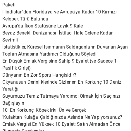
Paketi
Hindistan'dan Florida'ya ve Avrupa'ya Kadar 10 Kırmızı
Kelebek Türü Bulundu
Avrupa'da İkon Statüsüne Layık 9 Kale
Beyaz Benekli Denizanası: İstilacı Hale Gelene Kadar
Sevimli
İstatistikler, Küresel Isınmanın Saldırganların Duvarları Aşan
Topları Atmasına Yardımcı Olduğunu Söyledi
En Düşük Emlak Vergisine Sahip 9 Eyalet (ve Sadece 1
Pasifik Girişi)
Dünyanın En Zor Sporu Hangisidir?
Okyanusun Derinliklerinde Gizlenen En Korkunç 10 Deniz
Yaratığı
Suyumuzu Temiz Tutmaya Yardımcı Olmak İçin Saçınızı
Bağışlayın
10 'En Korkunç' Köpek Irkı: Ün ve Gerçek
'Kulaktan Kulağa' Çaldığınızda Aslında Ne Yapıyorsunuz?
Emlak Vergisi En Yüksek 10 Eyalet: Satın Almadan Önce