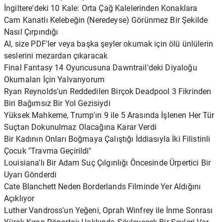
İngiltere'deki 10 Kale: Orta Çağ Kalelerinden Konaklara
Cam Kanatlı Kelebeğin (Neredeyse) Görünmez Bir Şekilde
Nasıl Çırpındığı
AI, size PDF'ler veya başka şeyler okumak için ölü ünlülerin
seslerini mezardan çıkaracak
Final Fantasy 14 Oyuncusuna Dawntrail'deki Diyaloğu
Okumaları İçin Yalvarıyorum
Ryan Reynolds'un Reddedilen Birçok Deadpool 3 Fikrinden
Biri Bağımsız Bir Yol Gezisiydi
Yüksek Mahkeme, Trump'ın 9 ile 5 Arasında İşlenen Her Tür
Suçtan Dokunulmaz Olacağına Karar Verdi
Bir Kadının Onları Boğmaya Çalıştığı İddiasıyla İki Filistinli
Çocuk "Travma Geçirildi"
Louisiana'lı Bir Adam Suç Çılgınlığı Öncesinde Ürpertici Bir
Uyarı Gönderdi
Cate Blanchett Neden Borderlands Filminde Yer Aldığını
Açıklıyor
Luther Vandross'un Yeğeni, Oprah Winfrey ile İnme Sonrası