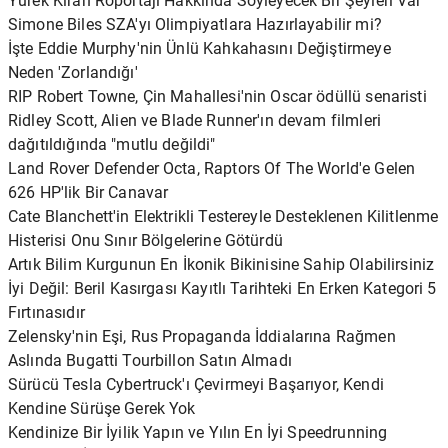
Yürek Kıran Röportajı Hakkında Söyleyecek Bir Şeyleri Var
Simone Biles SZA'yı Olimpiyatlara Hazırlayabilir mi?
İşte Eddie Murphy'nin Ünlü Kahkahasını Değiştirmeye
Neden 'Zorlandığı'
RIP Robert Towne, Çin Mahallesi'nin Oscar ödüllü senaristi
Ridley Scott, Alien ve Blade Runner'ın devam filmleri
dağıtıldığında "mutlu değildi"
Land Rover Defender Octa, Raptors Of The World'e Gelen
626 HP'lik Bir Canavar
Cate Blanchett'in Elektrikli Testereyle Desteklenen Kilitlenme
Histerisi Onu Sınır Bölgelerine Götürdü
Artık Bilim Kurgunun En İkonik Bikinisine Sahip Olabilirsiniz
İyi Değil: Beril Kasırgası Kayıtlı Tarihteki En Erken Kategori 5
Fırtınasıdır
Zelensky'nin Eşi, Rus Propaganda İddialarına Rağmen
Aslında Bugatti Tourbillon Satın Almadı
Sürücü Tesla Cybertruck'ı Çevirmeyi Başarıyor, Kendi
Kendine Sürüşe Gerek Yok
Kendinize Bir İyilik Yapın ve Yılın En İyi Speedrunning