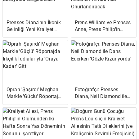
Prenses Diana'nın İkonik
Prens William ve Prenses
Gelinliği Yeni Kraliyet
Anne, Prens Philip'in
Sergisinde Kensington
Ölümünden Sonra Emekli
Sarayında Sergilenecek
Askerleri ve Kadınları
Onurlandıracak
Oprah 'Şaşırdı' Meghan
Fotoğrafçı: Prenses
Markle 'Güçlü' Röportajda
Diana, Neil Diamond ile
Irkçılık İddialarıyla 'Oraya
Dans Ederken 'Gözle
Kadar' Gitti
Kızarıyordu'