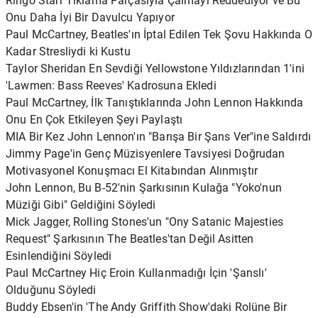
Ringo Starr Tıklama Parçasıyla Çalmayı Reddediyor ve Bu
Onu Daha İyi Bir Davulcu Yapıyor
Paul McCartney, Beatles'ın İptal Edilen Tek Şovu Hakkında O
Kadar Stresliydi ki Kustu
Taylor Sheridan En Sevdiği Yellowstone Yıldızlarından 1'ini
'Lawmen: Bass Reeves' Kadrosuna Ekledi
Paul McCartney, İlk Tanıştıklarında John Lennon Hakkında
Onu En Çok Etkileyen Şeyi Paylaştı
MIA Bir Kez John Lennon'ın "Barışa Bir Şans Ver"ine Saldırdı
Jimmy Page'in Genç Müzisyenlere Tavsiyesi Doğrudan
Motivasyonel Konuşmacı El Kitabından Alınmıştır
John Lennon, Bu B-52'nin Şarkısının Kulağa "Yoko'nun
Müziği Gibi" Geldiğini Söyledi
Mick Jagger, Rolling Stones'un "Ony Satanic Majesties
Request" Şarkısının The Beatles'tan Değil Asitten
Esinlendiğini Söyledi
Paul McCartney Hiç Eroin Kullanmadığı İçin 'Şanslı'
Olduğunu Söyledi
Buddy Ebsen'in 'The Andy Griffith Show'daki Rolüne Bir