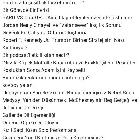
Etrafınızda çeşitlilik hissettiniz mi...?
Bir Görevde Bir Ferisi
BARD VS ChatGPT: Analitik problemler üzerinde test etme
Jordan Neely Cinayeti ve “Vatansever” Irkçılık Sorunu
Güvenli Bir Çalışma Ortamı Oluşturma
Robert F. Kennedy Jr., Trump'ın Birther Stratejisini Nasıl
Kullanıyor?
Bir podcast'i etkili kılan nedir?
'Nazik' Köpek Mahalle Koşucuları ve Bisikletçilerin Peşinden
Koştuktan Sonra Adam İşini Kaybetti
Bir müzik reaktörü olmanın bütünlüğü?
kovboy yalanı
Hristiyanlara Yönelik Zulüm: Bahsetmediğimiz Nefret Suçu
Medyayı Yeniden Düşünmek: McChesney'nin Beş Gerçeği ve
İletişimin Geleceği
Galler'de Dil Egemenliği
Öğrenci Öğretmen Oluyor
Kızıl Saçlı Kızın Solo Performansı
Gezegeni Nasıl Kurtarır ve Para Kazanırsınız?