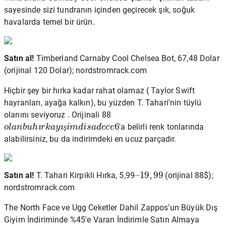
sayesinde sizi tundranın içinden geçirecek şık, soğuk
havalarda temel bir ürün.
Satın al!
Timberland Carnaby Cool Chelsea Bot, 67,48 Dolar
(orijinal 120 Dolar); nordstromrack.com
Hiçbir şey bir hırka kadar rahat olamaz (
Taylor Swift
hayranları, ayağa kalkın), bu yüzden T. Tahari'nin tüylü
olanını seviyoruz . Orijinali 88
o
l
a
n
b
u
h
ı
r
k
a
y
ı
ş
i
m
d
i
s
a
d
e
c
e
6
'a belirli renk tonlarında
ş
alabilirsiniz, bu da indirimdeki en ucuz parçadır.
–
19
,
99
Satın al!
T. Tahari Kirpikli Hırka, 5,99
(orijinal 88$);
nordstromrack.com
The North Face ve Ugg Ceketler Dahil Zappos'un Büyük Dış
Giyim İndiriminde %45'e Varan İndirimle Satın Almaya