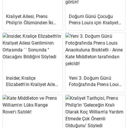
Kraliyet Ailesi, Prens
Doğum Günü Çocuğu
Philip'in Ölümünden İki
Prens Louis için Kraliyet
Hafta Sonra Yas
Ailesinin Tatlı Dileklerini
Döneminin Sonunu
(ve Kraliçenin Sevimli
İşaretliyor
Emojisini) görün!
Insider, Kraliçe
Yeni 3. Doğum Günü
Elizabeth'in Kraliyet Ailesi
Fotoğrafında Prens Louis
Geriliminin Ortasında ``
Anaokuluna Bisikletli -
Sonunda '' Olacağını
Anne Kate Middleton
Bildiğini Söyledi
tarafından çekildi!