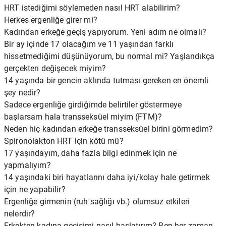
HRT istediğimi söylemeden nasıl HRT alabilirim?
Herkes ergenliğe girer mi?
Kadından erkeğe geçiş yapıyorum. Yeni adım ne olmalı?
Bir ay içinde 17 olacağım ve 11 yaşından farklı
hissetmediğimi düşünüyorum, bu normal mi? Yaşlandıkça
gerçekten değişecek miyim?
14 yaşında bir gencin aklında tutması gereken en önemli
şey nedir?
Sadece ergenliğe girdiğimde belirtiler göstermeye
başlarsam hala transseksüel miyim (FTM)?
Neden hiç kadından erkeğe transseksüel birini görmedim?
Spironolakton HRT için kötü mü?
17 yaşındayım, daha fazla bilgi edinmek için ne
yapmalıyım?
14 yaşındaki biri hayatlarını daha iyi/kolay hale getirmek
için ne yapabilir?
Ergenliğe girmenin (ruh sağlığı vb.) olumsuz etkileri
nelerdir?
Erkekten kadına geçişimi nasıl başlatırım? Ben her zaman