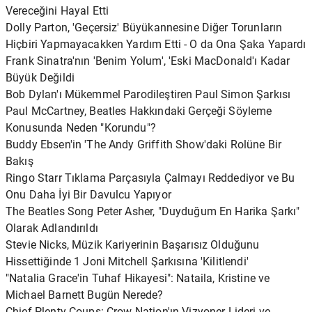
Vereceğini Hayal Etti
Dolly Parton, 'Geçersiz' Büyükannesine Diğer Torunların
Hiçbiri Yapmayacakken Yardım Etti - O da Ona Şaka Yapardı
Frank Sinatra'nın 'Benim Yolum', 'Eski MacDonald'ı Kadar
Büyük Değildi
Bob Dylan'ı Mükemmel Parodileştiren Paul Simon Şarkısı
Paul McCartney, Beatles Hakkındaki Gerçeği Söyleme
Konusunda Neden "Korundu"?
Buddy Ebsen'in 'The Andy Griffith Show'daki Rolüne Bir
Bakış
Ringo Starr Tıklama Parçasıyla Çalmayı Reddediyor ve Bu
Onu Daha İyi Bir Davulcu Yapıyor
The Beatles Song Peter Asher, "Duyduğum En Harika Şarkı"
Olarak Adlandırıldı
Stevie Nicks, Müzik Kariyerinin Başarısız Olduğunu
Hissettiğinde 1 Joni Mitchell Şarkısına 'Kilitlendi'
"Natalia Grace'in Tuhaf Hikayesi": Nataila, Kristine ve
Michael Barnett Bugün Nerede?
Chief Plenty Coups: Crow Nation'ın Vizyoner Lideri ve