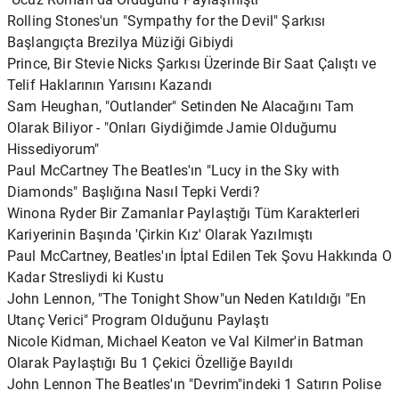
Rolling Stones'un "Sympathy for the Devil" Şarkısı
Başlangıçta Brezilya Müziği Gibiydi
Prince, Bir Stevie Nicks Şarkısı Üzerinde Bir Saat Çalıştı ve
Telif Haklarının Yarısını Kazandı
Sam Heughan, "Outlander" Setinden Ne Alacağını Tam
Olarak Biliyor - "Onları Giydiğimde Jamie Olduğumu
Hissediyorum"
Paul McCartney The Beatles'ın "Lucy in the Sky with
Diamonds" Başlığına Nasıl Tepki Verdi?
Winona Ryder Bir Zamanlar Paylaştığı Tüm Karakterleri
Kariyerinin Başında 'Çirkin Kız' Olarak Yazılmıştı
Paul McCartney, Beatles'ın İptal Edilen Tek Şovu Hakkında O
Kadar Stresliydi ki Kustu
John Lennon, "The Tonight Show"un Neden Katıldığı "En
Utanç Verici" Program Olduğunu Paylaştı
Nicole Kidman, Michael Keaton ve Val Kilmer'in Batman
Olarak Paylaştığı Bu 1 Çekici Özelliğe Bayıldı
John Lennon The Beatles'ın "Devrim"indeki 1 Satırın Polise