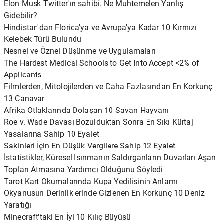
Elon Musk Twitter'ın sahibi. Ne Muhtemelen Yanlış
Gidebilir?
Hindistan'dan Florida'ya ve Avrupa'ya Kadar 10 Kırmızı
Kelebek Türü Bulundu
Nesnel ve Öznel Düşünme ve Uygulamaları
The Hardest Medical Schools to Get Into Accept <2% of
Applicants
Filmlerden, Mitolojilerden ve Daha Fazlasından En Korkunç
13 Canavar
Afrika Otlaklarında Dolaşan 10 Savan Hayvanı
Roe v. Wade Davası Bozulduktan Sonra En Sıkı Kürtaj
Yasalarına Sahip 10 Eyalet
Sakinleri İçin En Düşük Vergilere Sahip 12 Eyalet
İstatistikler, Küresel Isınmanın Saldırganların Duvarları Aşan
Topları Atmasına Yardımcı Olduğunu Söyledi
Tarot Kart Okumalarında Kupa Yedilisinin Anlamı
Okyanusun Derinliklerinde Gizlenen En Korkunç 10 Deniz
Yaratığı
Minecraft'taki En İyi 10 Kılıç Büyüsü