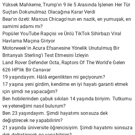
Yüksek Mahkeme, Trump'ın 9 ile 5 Arasında İşlenen Her Tür
Suçtan Dokunulmaz Olacağına Karar Verdi
Bear'ın özeti: Marcus Chicago'nun en nazik, en yumuşak, en
samimi adamı mı?
Popüler YouTube Rapçisi ve Ünlü TikTok Sihirbazı Viral
Havlama Maçına Giriyor
Motorweek'in Acura Efsanesine Yönelik Unutulmuş Bir
Britanyalı Sterling'i Test Etmesini İzleyin
Land Rover Defender Octa, Raptors Of The World'e Gelen
626 HP'lik Bir Canavar
19 yaşındayım. Hâlâ ergenlikten mi geçiyorum?
17 yaşına yeni girdim, kendime en iyi hayatı garanti etmek
için şimdi ne yapacağım?
Ben hobilerinden çabuk sıkılan 14 yaşında biriyim. Tutkumu
ve yeteneğimi nasıl bulurum?
Ben 23 yaşındayım. Şimdi hayatımı sonsuza dek
değiştirecek ne yapabilirim?
21 yaşında üniversite öğrencisiyim. Şimdi hayatımı sonsuza
dek değiştirecek ne yapabilirim?