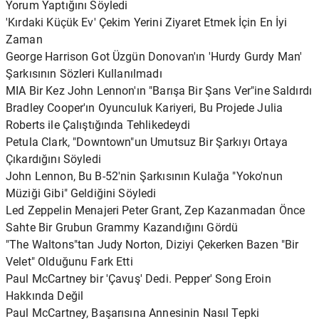
Yorum Yaptığını Söyledi
'Kırdaki Küçük Ev' Çekim Yerini Ziyaret Etmek İçin En İyi
Zaman
George Harrison Got Üzgün ​​Donovan'ın 'Hurdy Gurdy Man'
Şarkısının Sözleri Kullanılmadı
MIA Bir Kez John Lennon'ın "Barışa Bir Şans Ver"ine Saldırdı
Bradley Cooper'ın Oyunculuk Kariyeri, Bu Projede Julia
Roberts ile Çalıştığında Tehlikedeydi
Petula Clark, "Downtown"un Umutsuz Bir Şarkıyı Ortaya
Çıkardığını Söyledi
John Lennon, Bu B-52'nin Şarkısının Kulağa "Yoko'nun
Müziği Gibi" Geldiğini Söyledi
Led Zeppelin Menajeri Peter Grant, Zep Kazanmadan Önce
Sahte Bir Grubun Grammy Kazandığını Gördü
"The Waltons"tan Judy Norton, Diziyi Çekerken Bazen "Bir
Velet" Olduğunu Fark Etti
Paul McCartney bir 'Çavuş' Dedi. Pepper' Song Eroin
Hakkında Değil
Paul McCartney, Başarısına Annesinin Nasıl Tepki