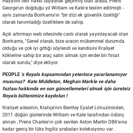
Hayatını telif hakkı taşıyarak geçirmiş olan araba,
Prens
George'un
doğduğu yıl William ve Kate'e teslim edilmişti -
aynı zamanda Bonhams'ın "bir dizi ek güvenlik özelliği"
olarak tanımladığı özelliklere de sahip.
Açık artırmayı web sitesinde canlı olarak yayınlayacak olan
Bonhams, "Genel olarak, bize aracın mükemmel durumda
olduğu ve çok iyi gittiği söylendi ve kendisini Kraliyet
köklerine sahip bir araç satın almak için ender bir fırsat
olarak sundu," diye ekliyor.
PEOPLE
's Royals kapsamından
yeterince yararlanamıyor
musunuz? Kate Middleton, Meghan Markle ve daha
fazlası hakkında en son güncellemeleri almak için ücretsiz
Royals bültenimize kaydolun !
Kraliyet ailesinin,
Kraliçe'nin
Bentley Eyalet Limuzininden,
2011 düğün günlerinde
William ve Kate tarafından ödünç
alınan , Prens Charles'ın çok sevilen Aston Martin DB6'sına
kadar geniş bir
lüks İngiliz arabaları
koleksiyonu var .