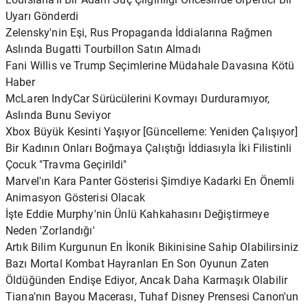
Uyarı Gönderdi
Zelensky'nin Eşi, Rus Propaganda İddialarına Rağmen
Aslında Bugatti Tourbillon Satın Almadı
Fani Willis ve Trump Seçimlerine Müdahale Davasına Kötü
Haber
McLaren IndyCar Sürücülerini Kovmayı Durduramıyor,
Aslında Bunu Seviyor
Xbox Büyük Kesinti Yaşıyor [Güncelleme: Yeniden Çalışıyor]
Bir Kadının Onları Boğmaya Çalıştığı İddiasıyla İki Filistinli
Çocuk "Travma Geçirildi"
Marvel'ın Kara Panter Gösterisi Şimdiye Kadarki En Önemli
Animasyon Gösterisi Olacak
İşte Eddie Murphy'nin Ünlü Kahkahasını Değiştirmeye
Neden 'Zorlandığı'
Artık Bilim Kurgunun En İkonik Bikinisine Sahip Olabilirsiniz
Bazı Mortal Kombat Hayranları En Son Oyunun Zaten
Öldüğünden Endişe Ediyor, Ancak Daha Karmaşık Olabilir
Tiana'nın Bayou Macerası, Tuhaf Disney Prensesi Canon'un