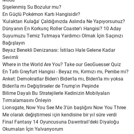
Şişelenmiş Su Bozulur mu?
En Güçlü Pokémon Kartı Hangisidir?
'Kulaktan Kulağa' Çaldığınızda Aslında Ne Yapıyorsunuz?
Dünyanın En Korkunç Roller Coaster'ı Hangisi? 10 Aday
Suyumuzu Temiz Tutmaya Yardımcı Olmak İçin Saçınızı
Bağışlayın
Beyaz Benekli Denizanası: İstilacı Hale Gelene Kadar
Sevimli
Where in the World Are You? Take our GeoGuesser Quiz
En Tatlı Greyfurt Hangisi - Beyaz mı, Kırmızı mı, Pembe mi?
Anket: Demokratlar Biden'ı Biden'la mı, Biden'la mı yoksa
Biden'la mı Değiştirseler de Trump'ın Peşinde
Bilime Dayalı Bu Stratejilerle Kedinizin Mobilyaları
Tırmalamasını Önleyin
Lionsgate, Now You See Me 3'ün başlığını Now You Three
Me olarak değiştirmesi için kendisine bir yıl süre verdi
Final Fantasy 14 Oyuncusuna Dawntrail'deki Diyaloğu
Okumaları İçin Yalvarıyorum