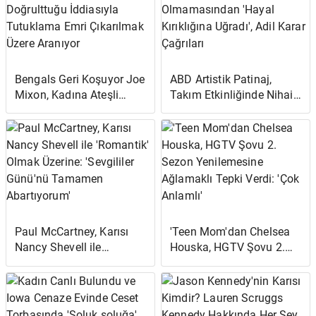
Bengals Geri Koşuyor Joe
ABD Artistik Patinaj,
Mixon, Kadına Ateşli
Takım Etkinliğinde Nihai
Silah Doğrulttuğu
Kararın Olmamasından
İddiasıyla Tutuklama
'Hayal Kırıklığına Uğradı',
Emri Çıkarılmak Üzere
Adil Karar Çağrıları
Aranıyor
Paul McCartney, Karısı
'Teen Mom'dan Chelsea
Nancy Shevell ile
Houska, HGTV Şovu 2.
'Romantik' Olmak
Sezon Yenilemesine
Üzerine: 'Sevgililer
Ağlamaklı Tepki Verdi:
Günü'nü Tamamen
'Çok Anlamlı'
Abartıyorum'