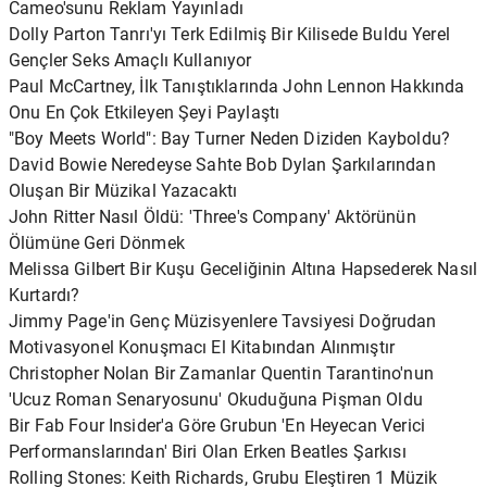
Cameo'sunu Reklam Yayınladı
Dolly Parton Tanrı'yı ​​Terk Edilmiş Bir Kilisede Buldu Yerel
Gençler Seks Amaçlı Kullanıyor
Paul McCartney, İlk Tanıştıklarında John Lennon Hakkında
Onu En Çok Etkileyen Şeyi Paylaştı
"Boy Meets World": Bay Turner Neden Diziden Kayboldu?
David Bowie Neredeyse Sahte Bob Dylan Şarkılarından
Oluşan Bir Müzikal Yazacaktı
John Ritter Nasıl Öldü: 'Three's Company' Aktörünün
Ölümüne Geri Dönmek
Melissa Gilbert Bir Kuşu Geceliğinin Altına Hapsederek Nasıl
Kurtardı?
Jimmy Page'in Genç Müzisyenlere Tavsiyesi Doğrudan
Motivasyonel Konuşmacı El Kitabından Alınmıştır
Christopher Nolan Bir Zamanlar Quentin Tarantino'nun
'Ucuz Roman Senaryosunu' Okuduğuna Pişman Oldu
Bir Fab Four Insider'a Göre Grubun 'En Heyecan Verici
Performanslarından' Biri Olan Erken Beatles Şarkısı
Rolling Stones: Keith Richards, Grubu Eleştiren 1 Müzik