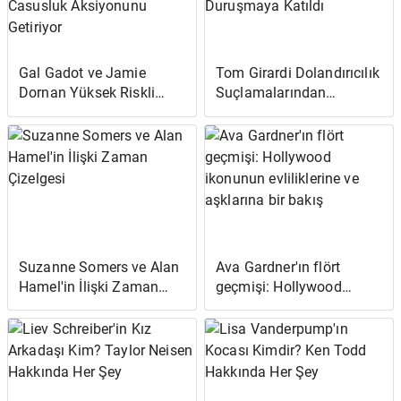
Gal Gadot ve Jamie
Tom Girardi Dolandırıcılık
Dornan Yüksek Riskli
Suçlamalarından
'Heart of Stone'
Yargılanma Yetkisinin
Fragmanında Casusluk
Belirlenmesi İçin
Aksiyonunu Getiriyor
Duruşmaya Katıldı
Suzanne Somers ve Alan
Ava Gardner'ın flört
Hamel'in İlişki Zaman
geçmişi: Hollywood
Çizelgesi
ikonunun evliliklerine ve
aşklarına bir bakış