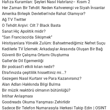
Hafıza Kuramları: Şeyleri Nasıl Hatırlarız– Kısım 2
Her Zaman Bir Tehdit: Neden Kahverengi ve Siyah İnsanlar
Amerika Birleşik Devletleri'nde Rahat Olamıyor?
Ağ TV Twitter
O Tehdit Arşivi: Cilt 7 Black Basta
Sanat Hiç Apolitik midir?
“San Francisco'da Sikişmek”
Hristiyanlara Yönelik Zulüm: Bahsetmediğimiz Nefret Suçu
Kedilerle TV İzlemek: Arkadaşlar Arasında Oluşan Bir Bağ
Güvenli Bir Çalışma Ortamı Oluşturma
Galler'de Dil Egemenliği
Bir podcast'i etkili kılan nedir?
Etrafınızda çeşitlilik hissettiniz mi...?
Gezegeni Nasıl Kurtarır ve Para Kazanırsınız?
Alan Adları Hakkında Bilgi Bulma
Bir müzik reaktörü olmanın bütünlüğü?
İntihar Anlaşması
Goodreads Okuma Yarışması Zehirlidir
Sadece Bir Telefon Numarasıyla Herkesi Takip Edin | OSINT