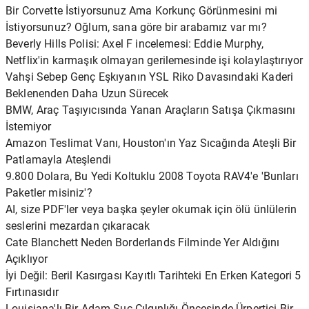
Bir Corvette İstiyorsunuz Ama Korkunç Görünmesini mi
İstiyorsunuz? Oğlum, sana göre bir arabamız var mı?
Beverly Hills Polisi: Axel F incelemesi: Eddie Murphy,
Netflix'in karmaşık olmayan gerilemesinde işi kolaylaştırıyor
Vahşi Sebep Genç Eşkıyanın YSL Riko Davasındaki Kaderi
Beklenenden Daha Uzun Sürecek
BMW, Araç Taşıyıcısında Yanan Araçların Satışa Çıkmasını
İstemiyor
Amazon Teslimat Vanı, Houston'ın Yaz Sıcağında Ateşli Bir
Patlamayla Ateşlendi
9.800 Dolara, Bu Yedi Koltuklu 2008 Toyota RAV4'e 'Bunları
Paketler misiniz'?
AI, size PDF'ler veya başka şeyler okumak için ölü ünlülerin
seslerini mezardan çıkaracak
Cate Blanchett Neden Borderlands Filminde Yer Aldığını
Açıklıyor
İyi Değil: Beril Kasırgası Kayıtlı Tarihteki En Erken Kategori 5
Fırtınasıdır
Louisiana'lı Bir Adam Suç Çılgınlığı Öncesinde Ürpertici Bir