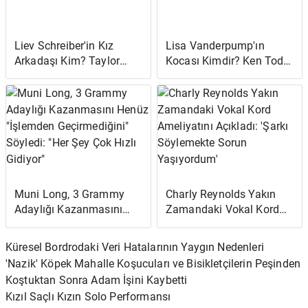
Liev Schreiber'in Kız
Lisa Vanderpump'ın
Arkadaşı Kim? Taylor
Kocası Kimdir? Ken Todd
Neisen Hakkında Her Şey
Hakkında Her Şey
Muni Long, 3 Grammy
Charly Reynolds Yakın
Adaylığı Kazanmasını
Zamandaki Vokal Kord
Henüz "İşlemden
Ameliyatını Açıkladı:
Geçirmediğini" Söyledi:
'Şarkı Söylemekte Sorun
Küresel Bordrodaki Veri Hatalarının Yaygın Nedenleri
"Her Şey Çok Hızlı
Yaşıyordum'
'Nazik' Köpek Mahalle Koşucuları ve Bisikletçilerin Peşinden
Gidiyor"
Koştuktan Sonra Adam İşini Kaybetti
Kızıl Saçlı Kızın Solo Performansı