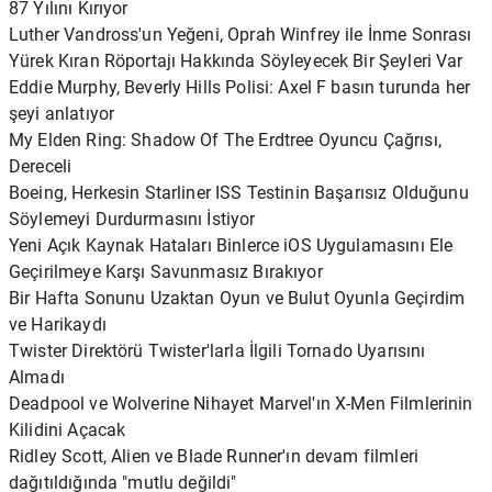
87 Yılını Kırıyor
Luther Vandross'un Yeğeni, Oprah Winfrey ile İnme Sonrası
Yürek Kıran Röportajı Hakkında Söyleyecek Bir Şeyleri Var
Eddie Murphy, Beverly Hills Polisi: Axel F basın turunda her
şeyi anlatıyor
My Elden Ring: Shadow Of The Erdtree Oyuncu Çağrısı,
Dereceli
Boeing, Herkesin Starliner ISS Testinin Başarısız Olduğunu
Söylemeyi Durdurmasını İstiyor
Yeni Açık Kaynak Hataları Binlerce iOS Uygulamasını Ele
Geçirilmeye Karşı Savunmasız Bırakıyor
Bir Hafta Sonunu Uzaktan Oyun ve Bulut Oyunla Geçirdim
ve Harikaydı
Twister Direktörü Twister'larla İlgili Tornado Uyarısını
Almadı
Deadpool ve Wolverine Nihayet Marvel'ın X-Men Filmlerinin
Kilidini Açacak
Ridley Scott, Alien ve Blade Runner'ın devam filmleri
dağıtıldığında "mutlu değildi"