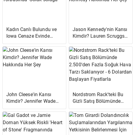
Kadın Canlı Bulundu ve
Jason Kennedy'nin Karısı
Iowa Cenaze Evinde
Kimdir? Lauren Scruggs
Ceset Torbasında 'Soluk
Kennedy Hakkında Her
soluğa'
Şey
John Cleese'in Karısı
Nordstrom Rack'teki Bu
Kimdir? Jennifer Wade
Gizli Satış Bölümünde
Hakkında Her Şey
2.500'den Fazla Soğuk
Hava Tarzı Saklanıyor - 6
Dolardan Başlayan
Fiyatlarla