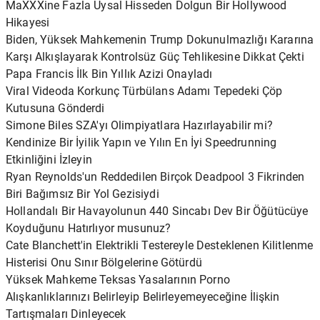
MaXXXine Fazla Uysal Hisseden Dolgun Bir Hollywood
Hikayesi
Biden, Yüksek Mahkemenin Trump Dokunulmazlığı Kararına
Karşı Alkışlayarak Kontrolsüz Güç Tehlikesine Dikkat Çekti
Papa Francis İlk Bin Yıllık Azizi Onayladı
Viral Videoda Korkunç Türbülans Adamı Tepedeki Çöp
Kutusuna Gönderdi
Simone Biles SZA'yı Olimpiyatlara Hazırlayabilir mi?
Kendinize Bir İyilik Yapın ve Yılın En İyi Speedrunning
Etkinliğini İzleyin
Ryan Reynolds'un Reddedilen Birçok Deadpool 3 Fikrinden
Biri Bağımsız Bir Yol Gezisiydi
Hollandalı Bir Havayolunun 440 Sincabı Dev Bir Öğütücüye
Koyduğunu Hatırlıyor musunuz?
Cate Blanchett'in Elektrikli Testereyle Desteklenen Kilitlenme
Histerisi Onu Sınır Bölgelerine Götürdü
Yüksek Mahkeme Teksas Yasalarının Porno
Alışkanlıklarınızı Belirleyip Belirleyemeyeceğine İlişkin
Tartışmaları Dinleyecek