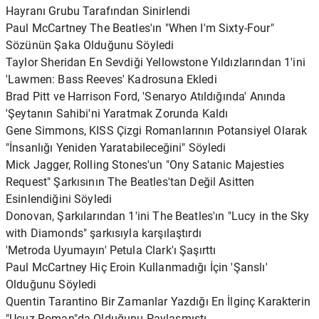
Hayranı Grubu Tarafından Sinirlendi
Paul McCartney The Beatles'ın "When I'm Sixty-Four"
Sözünün Şaka Olduğunu Söyledi
Taylor Sheridan En Sevdiği Yellowstone Yıldızlarından 1'ini
'Lawmen: Bass Reeves' Kadrosuna Ekledi
Brad Pitt ve Harrison Ford, 'Senaryo Atıldığında' Anında
'Şeytanın Sahibi'ni Yaratmak Zorunda Kaldı
Gene Simmons, KISS Çizgi Romanlarının Potansiyel Olarak
"İnsanlığı Yeniden Yaratabileceğini" Söyledi
Mick Jagger, Rolling Stones'un "Ony Satanic Majesties
Request" Şarkısının The Beatles'tan Değil Asitten
Esinlendiğini Söyledi
Donovan, Şarkılarından 1'ini The Beatles'ın "Lucy in the Sky
with Diamonds" şarkısıyla karşılaştırdı
'Metroda Uyumayın' Petula Clark'ı Şaşırttı
Paul McCartney Hiç Eroin Kullanmadığı İçin 'Şanslı'
Olduğunu Söyledi
Quentin Tarantino Bir Zamanlar Yazdığı En İlginç Karakterin
"Ucuz Roman"da Olduğunu Paylaşmıştı