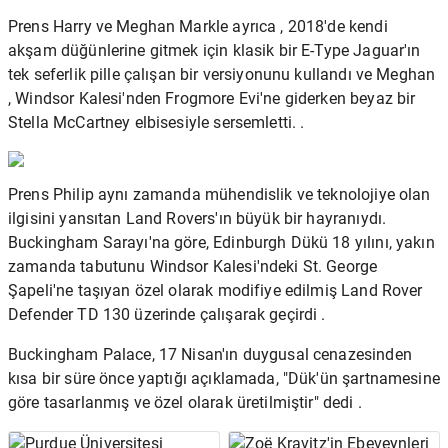
Prens Harry
ve
Meghan Markle
ayrıca , 2018'de kendi
akşam düğünlerine gitmek için
klasik bir E-Type Jaguar'ın
tek seferlik pille çalışan bir versiyonunu kullandı ve
Meghan
, Windsor Kalesi'nden Frogmore Evi'ne giderken beyaz bir
Stella McCartney elbisesiyle
sersemletti. .
Prens Philip
aynı zamanda mühendislik ve teknolojiye olan
ilgisini yansıtan Land Rovers'ın büyük bir hayranıydı.
Buckingham Sarayı'na göre, Edinburgh Dükü 18 yılını, yakın
zamanda tabutunu Windsor Kalesi'ndeki
St. George
Şapeli'ne
taşıyan
özel olarak modifiye edilmiş Land Rover
Defender
TD 130 üzerinde çalışarak geçirdi .
Buckingham Palace,
17 Nisan'ın
duygusal
cenazesinden
kısa bir süre önce yaptığı açıklamada, "Dük'ün şartnamesine
göre tasarlanmış ve özel olarak üretilmiştir" dedi .