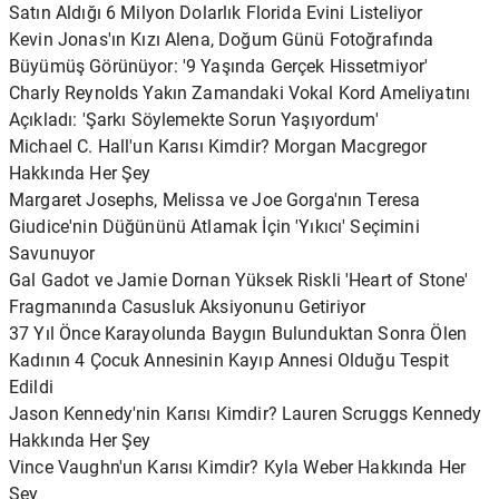
Satın Aldığı 6 Milyon Dolarlık Florida Evini Listeliyor
Kevin Jonas'ın Kızı Alena, Doğum Günü Fotoğrafında
Büyümüş Görünüyor: '9 Yaşında Gerçek Hissetmiyor'
Charly Reynolds Yakın Zamandaki Vokal Kord Ameliyatını
Açıkladı: 'Şarkı Söylemekte Sorun Yaşıyordum'
Michael C. Hall'un Karısı Kimdir? Morgan Macgregor
Hakkında Her Şey
Margaret Josephs, Melissa ve Joe Gorga'nın Teresa
Giudice'nin Düğününü Atlamak İçin 'Yıkıcı' Seçimini
Savunuyor
Gal Gadot ve Jamie Dornan Yüksek Riskli 'Heart of Stone'
Fragmanında Casusluk Aksiyonunu Getiriyor
37 Yıl Önce Karayolunda Baygın Bulunduktan Sonra Ölen
Kadının 4 Çocuk Annesinin Kayıp Annesi Olduğu Tespit
Edildi
Jason Kennedy'nin Karısı Kimdir? Lauren Scruggs Kennedy
Hakkında Her Şey
Vince Vaughn'un Karısı Kimdir? Kyla Weber Hakkında Her
Şey