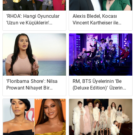
'RHOA': Hangi Oyuncular
Alexis Bledel, Kocası
'Uzun ve Küçüklerin'
Vincent Kartheiser ile
Dışındaydı?
Nasıl Tanıştı?
'Floribama Shore': Nilsa
RM, BTS Üyelerinin 'Be
Prowant Nihayet Bir
(Deluxe Edition)' Üzerinde
Düğün Tarihi Belirledi
Çalışmaya Başladığını
Açıkladı