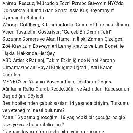
Animal Rescue, 'Mücadele Eden' Pembe Güvercin NYC'de
Dolaşırken Bulunduktan Sonra 'Asla Kuş Boyamayın'
Uyarısında Bulundu
Whoopi Goldberg, Kit Harington'a "Game of Thrones" -İlham
Veren Tuvaletini Gösteriyor: "Gerçek Bir Demir Taht"
Suzanne Somers ve Alan Hamel'in İlişki Zaman Çizelgesi
Zoë Kravitz'in Ebeveynleri Lenny Kravitz ve Lisa Bonet ile
İlişkisi Hakkında Her Şey
ABD Artistik Patinaj, Takım Etkinliğinde Nihai Kararın
Olmamasından 'Hayal Kırıklığına Uğradı', Adil Karar
Çağrıları
MSNBC'den Yasmin Vossoughian, Doktorun Göğüs
Ağrılarını Reflü Olarak Reddettiğini ve Ardından 'Kabusunun'
Başladığını Söyledi
Ben hobilerinden çabuk sıkılan 14 yaşında biriyim. Tutkumu
ve yeteneğimi nasıl bulurum?
Yarın 16 yaşına gireceğim. 16 yaşındaki bir çocuğa ne gibi
tavsiyelerde bulunabilirsiniz?
17 yaşındayım, daha fazla bilgi edinmek için ne