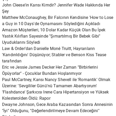
John Cleese'in Karısı Kimdir? Jennifer Wade Hakkında Her
Şey
Matthew McConaughey, Bir Falcının Kendisine 'How to Lose
a Guy in 10 Days'de Oynamasını Söylediğini Açıkladı
Amazon Müşterileri, 10 Dolar Kadar Küçük Olan Bu İpek
Yastık Kılıfları Sayesinde "Şımartılmış Bir Bebek Gibi"
Uyuduklarını Söyledi
Law & Order'dan Danielle Moné Truitt, Hayranların
'Kandırıldığını' Düşünüyor; Stabler ve Benson Kiss Tease
tarafından
Eric ve Jessie James Decker Her Zaman "Birbirlerini
Öpüyorlar" - Çocuklar Bundan Hoşlanmıyor
Paul McCartney, Karısı Nancy Shevell ile 'Romantik' Olmak
Üzerine: 'Sevgililer Günü'nü Tamamen Abartıyorum'
'Flashdance' Şarkıcısı Irene Cara Hipertansiyon ve Yüksek
Kolesterolden Öldü: Rapor
Dwayne Johnson, Gece Araba Kazasından Sonra Annesinin
"İyi" Olduğunu, "Değerlendirilmeye Devam Edeceğini"