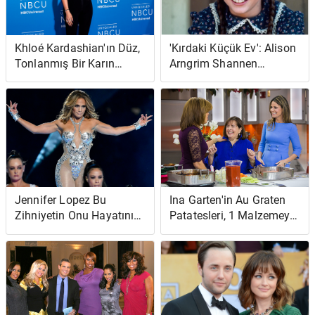
Khloé Kardashian'ın Düz,
'Kırdaki Küçük Ev': Alison
Tonlanmış Bir Karın
Arngrim Shannen
Almak İçin 45 Dakikalık
Doherty'nin Melissa
Egzersizi
Gilbert'ın Bir 'Klonu'
Olduğunu Söyledi
Jennifer Lopez Bu
Ina Garten'in Au Graten
Zihniyetin Onu Hayatının
Patatesleri, 1 Malzemeyle
'En İyi Şekline' Getirdiğini
Çok Yalınayak Contessa
İddia Ediyor
Taraklı Patateslerde
Peynirli Bir Bükülmedir