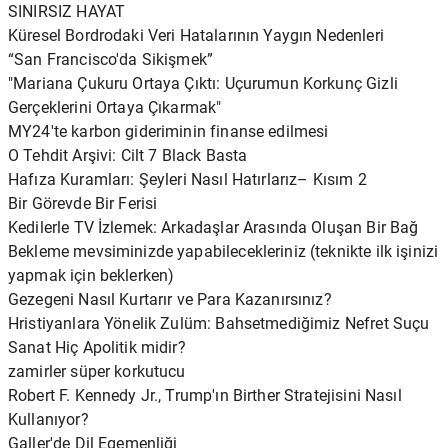
SINIRSIZ HAYAT
Küresel Bordrodaki Veri Hatalarının Yaygın Nedenleri
“San Francisco'da Sikişmek”
"Mariana Çukuru Ortaya Çıktı: Uçurumun Korkunç Gizli
Gerçeklerini Ortaya Çıkarmak"
MY24'te karbon gideriminin finanse edilmesi
O Tehdit Arşivi: Cilt 7 Black Basta
Hafıza Kuramları: Şeyleri Nasıl Hatırlarız– Kısım 2
Bir Görevde Bir Ferisi
Kedilerle TV İzlemek: Arkadaşlar Arasında Oluşan Bir Bağ
Bekleme mevsiminizde yapabilecekleriniz (teknikte ilk işinizi
yapmak için beklerken)
Gezegeni Nasıl Kurtarır ve Para Kazanırsınız?
Hristiyanlara Yönelik Zulüm: Bahsetmediğimiz Nefret Suçu
Sanat Hiç Apolitik midir?
zamirler süper korkutucu
Robert F. Kennedy Jr., Trump'ın Birther Stratejisini Nasıl
Kullanıyor?
Galler'de Dil Egemenliği