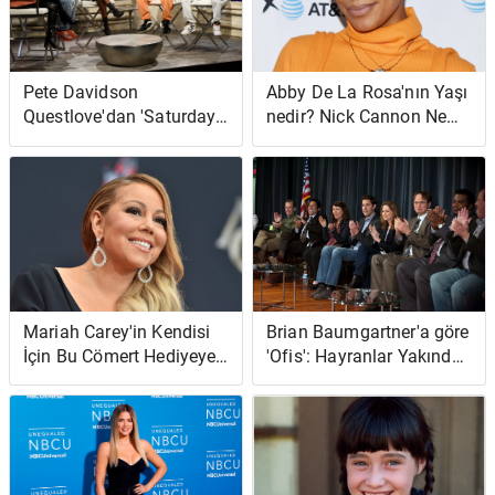
Pete Davidson
Abby De La Rosa'nın Yaşı
Questlove'dan 'Saturday
nedir? Nick Cannon Ne
Night Live'da' Onu
Kadar Yaşlı?
'Gerçekten Vurmak' İstiyor
Mariah Carey'in Kendisi
Brian Baumgartner'a göre
İçin Bu Cömert Hediyeye
'Ofis': Hayranlar Yakında
Ayda 100.000 Dolar
Yeniden Bir Araya
Harcadığı Bildirildi
Gelebilir; 'Gürlemeleri
Duydum'