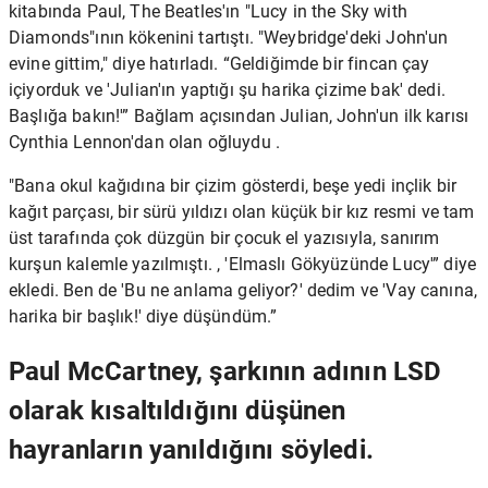
kitabında Paul, The Beatles'ın "Lucy in the Sky with
Diamonds"ının kökenini tartıştı. "Weybridge'deki John'un
evine gittim," diye hatırladı. “Geldiğimde bir fincan çay
içiyorduk ve 'Julian'ın yaptığı şu harika çizime bak' dedi.
Başlığa bakın!'” Bağlam açısından Julian, John'un
ilk karısı
Cynthia Lennon'dan
olan oğluydu .
"Bana okul kağıdına bir çizim gösterdi, beşe yedi inçlik bir
kağıt parçası, bir sürü yıldızı olan küçük bir kız resmi ve tam
üst tarafında çok düzgün bir çocuk el yazısıyla, sanırım
kurşun kalemle yazılmıştı. , 'Elmaslı Gökyüzünde Lucy'” diye
ekledi. Ben de 'Bu ne anlama geliyor?' dedim ve 'Vay canına,
harika bir başlık!' diye düşündüm.”
Paul McCartney, şarkının adının LSD
olarak kısaltıldığını düşünen
hayranların yanıldığını söyledi.