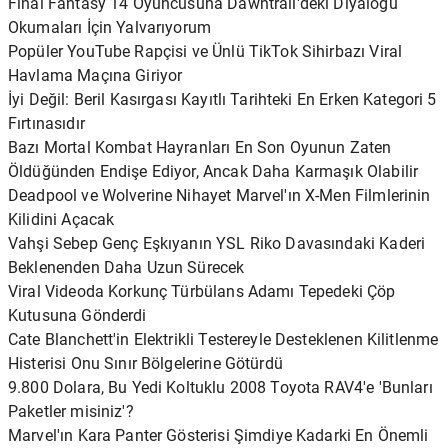
Final Fantasy 14 Oyuncusuna Dawntrail'deki Diyaloğu
Okumaları İçin Yalvarıyorum
Popüler YouTube Rapçisi ve Ünlü TikTok Sihirbazı Viral
Havlama Maçına Giriyor
İyi Değil: Beril Kasırgası Kayıtlı Tarihteki En Erken Kategori 5
Fırtınasıdır
Bazı Mortal Kombat Hayranları En Son Oyunun Zaten
Öldüğünden Endişe Ediyor, Ancak Daha Karmaşık Olabilir
Deadpool ve Wolverine Nihayet Marvel'ın X-Men Filmlerinin
Kilidini Açacak
Vahşi Sebep Genç Eşkıyanın YSL Riko Davasındaki Kaderi
Beklenenden Daha Uzun Sürecek
Viral Videoda Korkunç Türbülans Adamı Tepedeki Çöp
Kutusuna Gönderdi
Cate Blanchett'in Elektrikli Testereyle Desteklenen Kilitlenme
Histerisi Onu Sınır Bölgelerine Götürdü
9.800 Dolara, Bu Yedi Koltuklu 2008 Toyota RAV4'e 'Bunları
Paketler misiniz'?
Marvel'ın Kara Panter Gösterisi Şimdiye Kadarki En Önemli