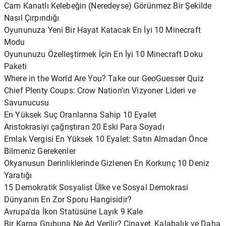
Cam Kanatlı Kelebeğin (Neredeyse) Görünmez Bir Şekilde
Nasıl Çırpındığı
Oyununuza Yeni Bir Hayat Katacak En İyi 10 Minecraft
Modu
Oyununuzu Özelleştirmek İçin En İyi 10 Minecraft Doku
Paketi
Where in the World Are You? Take our GeoGuesser Quiz
Chief Plenty Coups: Crow Nation'ın Vizyoner Lideri ve
Savunucusu
En Yüksek Suç Oranlarına Sahip 10 Eyalet
Aristokrasiyi çağrıştıran 20 Eski Para Soyadı
Emlak Vergisi En Yüksek 10 Eyalet: Satın Almadan Önce
Bilmeniz Gerekenler
Okyanusun Derinliklerinde Gizlenen En Korkunç 10 Deniz
Yaratığı
15 Demokratik Sosyalist Ülke ve Sosyal Demokrasi
Dünyanın En Zor Sporu Hangisidir?
Avrupa'da İkon Statüsüne Layık 9 Kale
Bir Karga Grubuna Ne Ad Verilir? Cinayet, Kalabalık ve Daha