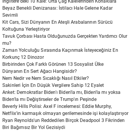
İngiltere'deki 10 Kale: Orta Çağ Kalelerinden Konaklara
Beyaz Benekli Denizanası: İstilacı Hale Gelene Kadar
Sevimli
Kit Cars, Sizi Dünyanın En Ateşli Arabalarının Sürücü
Koltuğuna Yerleştiriyor
Tavuk Çorbası Hasta Olduğunuzda Gerçekten Yardımcı Olur
mu?
Zaman Yolculuğu Sırasında Kaçınmak İsteyeceğiniz En
Korkunç 12 Dinozor
Birbirinden Çok Farklı Görünen 13 Sosyalist Ülke
Dünyanın En Sert Ağacı Hangisidir?
Nem Nedir ve Nem Sıcaklığı Nasıl Etkiler?
Sakinleri İçin En Düşük Vergilere Sahip 12 Eyalet
Anket: Demokratlar Biden'ı Biden'la mı, Biden'la mı yoksa
Biden'la mı Değiştirseler de Trump'ın Peşinde
Beverly Hills Polisi: Axel F incelemesi: Eddie Murphy,
Netflix'in karmaşık olmayan gerilemesinde işi kolaylaştırıyor
Ryan Reynolds'un Reddedilen Birçok Deadpool 3 Fikrinden
Biri Bağımsız Bir Yol Gezisiydi