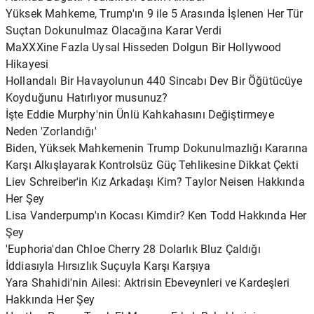
Yüksek Mahkeme, Trump'ın 9 ile 5 Arasında İşlenen Her Tür
Suçtan Dokunulmaz Olacağına Karar Verdi
MaXXXine Fazla Uysal Hisseden Dolgun Bir Hollywood
Hikayesi
Hollandalı Bir Havayolunun 440 Sincabı Dev Bir Öğütücüye
Koyduğunu Hatırlıyor musunuz?
İşte Eddie Murphy'nin Ünlü Kahkahasını Değiştirmeye
Neden 'Zorlandığı'
Biden, Yüksek Mahkemenin Trump Dokunulmazlığı Kararına
Karşı Alkışlayarak Kontrolsüz Güç Tehlikesine Dikkat Çekti
Liev Schreiber'in Kız Arkadaşı Kim? Taylor Neisen Hakkında
Her Şey
Lisa Vanderpump'ın Kocası Kimdir? Ken Todd Hakkında Her
Şey
'Euphoria'dan Chloe Cherry 28 Dolarlık Bluz Çaldığı
İddiasıyla Hırsızlık Suçuyla Karşı Karşıya
Yara Shahidi'nin Ailesi: Aktrisin Ebeveynleri ve Kardeşleri
Hakkında Her Şey