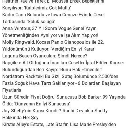
Heather Rae ve Tarek El Moussa Erkek Bebeklerini
Karşılıyor: 'Kalplerimiz Çok Mutlu'
Kadın Canlı Bulundu ve Iowa Cenaze Evinde Ceset
Torbasında 'Soluk soluğa'
Anna Wintour, 37 Yıl Sonra Vogue Genel Yayın
Yönetmenliğinden Ayrılıyor ve İşe Alım Yapıyor!
Molly Ringwald, Kocası Panio Gianopoulos ile 22.
Yıldönümünü Kutluyor: 'Verdiğim En İyi Karar'
Laguna Beach Oyuncuları: Şimdi Nerede?
Rapçilere Ait Olduğuna İnanılan Cesetler İptal Edilen Konser
Bulunduğundan Beri Kayıp: 'Bunu Hak Etmediler'
Nordstrom Rack'teki Bu Gizli Satış Bölümünde 2.500'den
Fazla Soğuk Hava Tarzı Saklanıyor - 6 Dolardan Başlayan
Fiyatlarla
Uzun Süredir 'Fiyat Doğru' Sunucusu Bob Barker, 99 Yaşında
Öldü: 'Dünyanın En İyi Sunucusu'
Jay Shetty'nin Karısı Kimdir? Radhi Devlukia-Shetty
Hakkında Her Şey
Kirstie Alley's Estate, Late Star'ın Lisa Marie Presley'den