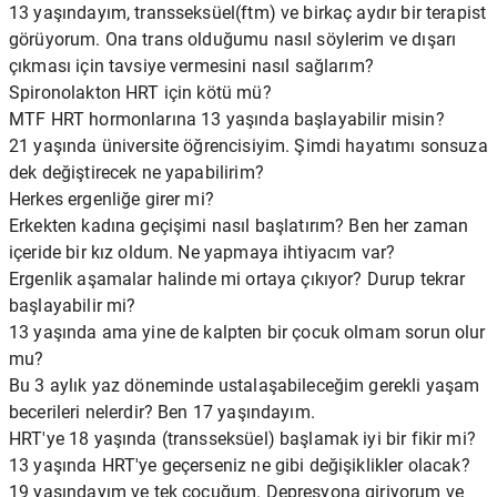
13 yaşındayım, transseksüel(ftm) ve birkaç aydır bir terapist
görüyorum. Ona trans olduğumu nasıl söylerim ve dışarı
çıkması için tavsiye vermesini nasıl sağlarım?
Spironolakton HRT için kötü mü?
MTF HRT hormonlarına 13 yaşında başlayabilir misin?
21 yaşında üniversite öğrencisiyim. Şimdi hayatımı sonsuza
dek değiştirecek ne yapabilirim?
Herkes ergenliğe girer mi?
Erkekten kadına geçişimi nasıl başlatırım? Ben her zaman
içeride bir kız oldum. Ne yapmaya ihtiyacım var?
Ergenlik aşamalar halinde mi ortaya çıkıyor? Durup tekrar
başlayabilir mi?
13 yaşında ama yine de kalpten bir çocuk olmam sorun olur
mu?
Bu 3 aylık yaz döneminde ustalaşabileceğim gerekli yaşam
becerileri nelerdir? Ben 17 yaşındayım.
HRT'ye 18 yaşında (transseksüel) başlamak iyi bir fikir mi?
13 yaşında HRT'ye geçerseniz ne gibi değişiklikler olacak?
19 yaşındayım ve tek çocuğum. Depresyona giriyorum ve