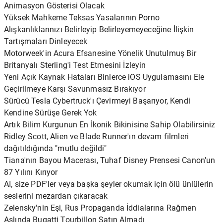
Animasyon Gösterisi Olacak
Yüksek Mahkeme Teksas Yasalarının Porno
Alışkanlıklarınızı Belirleyip Belirleyemeyeceğine İlişkin
Tartışmaları Dinleyecek
Motorweek'in Acura Efsanesine Yönelik Unutulmuş Bir
Britanyalı Sterling'i Test Etmesini İzleyin
Yeni Açık Kaynak Hataları Binlerce iOS Uygulamasını Ele
Geçirilmeye Karşı Savunmasız Bırakıyor
Sürücü Tesla Cybertruck'ı Çevirmeyi Başarıyor, Kendi
Kendine Sürüşe Gerek Yok
Artık Bilim Kurgunun En İkonik Bikinisine Sahip Olabilirsiniz
Ridley Scott, Alien ve Blade Runner'ın devam filmleri
dağıtıldığında "mutlu değildi"
Tiana'nın Bayou Macerası, Tuhaf Disney Prensesi Canon'un
87 Yılını Kırıyor
AI, size PDF'ler veya başka şeyler okumak için ölü ünlülerin
seslerini mezardan çıkaracak
Zelensky'nin Eşi, Rus Propaganda İddialarına Rağmen
Aslında Bugatti Tourbillon Satın Almadı