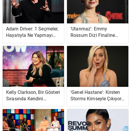
Adam Driver: 1 Seçmeler,
'Utanmaz': Emmy
Hayatıyla Ne Yapmayı
Rossum Dizi Finaline
Seçtiği Konusunda
Tepki Verdi mi?
Kafasını Karıştırdı
Kelly Clarkson, Bir Gösteri
'Genel Hastane': Kirsten
Sırasında Kendini
Storms Kimseyle Çıkıyor
Rahatlattığını Açıkladı:
mu?
'Bir Tür Harap Olmuştum'