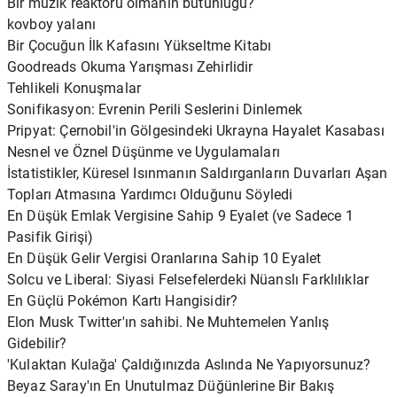
Bir müzik reaktörü olmanın bütünlüğü?
kovboy yalanı
Bir Çocuğun İlk Kafasını Yükseltme Kitabı
Goodreads Okuma Yarışması Zehirlidir
Tehlikeli Konuşmalar
Sonifikasyon: Evrenin Perili Seslerini Dinlemek
Pripyat: Çernobil'in Gölgesindeki Ukrayna Hayalet Kasabası
Nesnel ve Öznel Düşünme ve Uygulamaları
İstatistikler, Küresel Isınmanın Saldırganların Duvarları Aşan
Topları Atmasına Yardımcı Olduğunu Söyledi
En Düşük Emlak Vergisine Sahip 9 Eyalet (ve Sadece 1
Pasifik Girişi)
En Düşük Gelir Vergisi Oranlarına Sahip 10 Eyalet
Solcu ve Liberal: Siyasi Felsefelerdeki Nüanslı Farklılıklar
En Güçlü Pokémon Kartı Hangisidir?
Elon Musk Twitter'ın sahibi. Ne Muhtemelen Yanlış
Gidebilir?
'Kulaktan Kulağa' Çaldığınızda Aslında Ne Yapıyorsunuz?
Beyaz Saray'ın En Unutulmaz Düğünlerine Bir Bakış