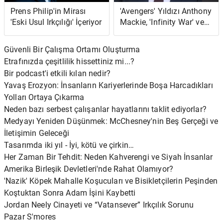
Prens Philip'in Mirası
'Avengers' Yıldızı Anthony
'Eski Usul Irkçılığı' İçeriyor
Mackie, 'Infinity War' ve
'Endgame' Çekimleri
Arasında Balık Yakalar ve
Güvenli Bir Çalışma Ortamı Oluşturma
Izgara Yapardı
Etrafınızda çeşitlilik hissettiniz mi...?
Bir podcast'i etkili kılan nedir?
Yavaş Erozyon: İnsanların Kariyerlerinde Boşa Harcadıkları
Yolları Ortaya Çıkarma
Neden bazı serbest çalışanlar hayatlarını taklit ediyorlar?
Medyayı Yeniden Düşünmek: McChesney'nin Beş Gerçeği ve
İletişimin Geleceği
Tasarımda iki yıl - İyi, kötü ve çirkin…
Her Zaman Bir Tehdit: Neden Kahverengi ve Siyah İnsanlar
Amerika Birleşik Devletleri'nde Rahat Olamıyor?
'Nazik' Köpek Mahalle Koşucuları ve Bisikletçilerin Peşinden
Koştuktan Sonra Adam İşini Kaybetti
Jordan Neely Cinayeti ve “Vatansever” Irkçılık Sorunu
Pazar S'mores