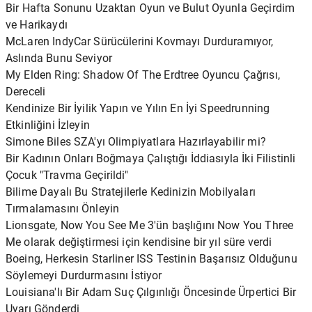
Bir Hafta Sonunu Uzaktan Oyun ve Bulut Oyunla Geçirdim
ve Harikaydı
McLaren IndyCar Sürücülerini Kovmayı Durduramıyor,
Aslında Bunu Seviyor
My Elden Ring: Shadow Of The Erdtree Oyuncu Çağrısı,
Dereceli
Kendinize Bir İyilik Yapın ve Yılın En İyi Speedrunning
Etkinliğini İzleyin
Simone Biles SZA'yı Olimpiyatlara Hazırlayabilir mi?
Bir Kadının Onları Boğmaya Çalıştığı İddiasıyla İki Filistinli
Çocuk "Travma Geçirildi"
Bilime Dayalı Bu Stratejilerle Kedinizin Mobilyaları
Tırmalamasını Önleyin
Lionsgate, Now You See Me 3'ün başlığını Now You Three
Me olarak değiştirmesi için kendisine bir yıl süre verdi
Boeing, Herkesin Starliner ISS Testinin Başarısız Olduğunu
Söylemeyi Durdurmasını İstiyor
Louisiana'lı Bir Adam Suç Çılgınlığı Öncesinde Ürpertici Bir
Uyarı Gönderdi