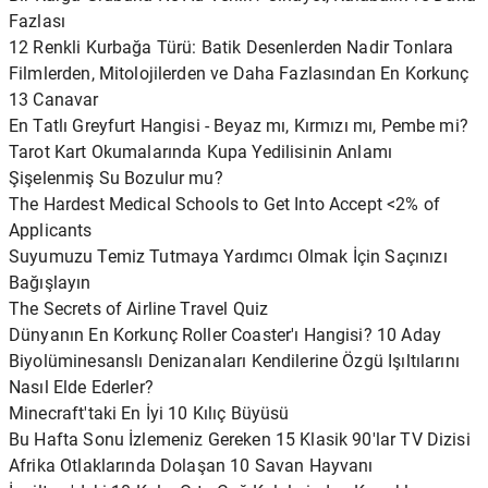
Fazlası
12 Renkli Kurbağa Türü: Batik Desenlerden Nadir Tonlara
Filmlerden, Mitolojilerden ve Daha Fazlasından En Korkunç
13 Canavar
En Tatlı Greyfurt Hangisi - Beyaz mı, Kırmızı mı, Pembe mi?
Tarot Kart Okumalarında Kupa Yedilisinin Anlamı
Şişelenmiş Su Bozulur mu?
The Hardest Medical Schools to Get Into Accept <2% of
Applicants
Suyumuzu Temiz Tutmaya Yardımcı Olmak İçin Saçınızı
Bağışlayın
The Secrets of Airline Travel Quiz
Dünyanın En Korkunç Roller Coaster'ı Hangisi? 10 Aday
Biyolüminesanslı Denizanaları Kendilerine Özgü Işıltılarını
Nasıl Elde Ederler?
Minecraft'taki En İyi 10 Kılıç Büyüsü
Bu Hafta Sonu İzlemeniz Gereken 15 Klasik 90'lar TV Dizisi
Afrika Otlaklarında Dolaşan 10 Savan Hayvanı