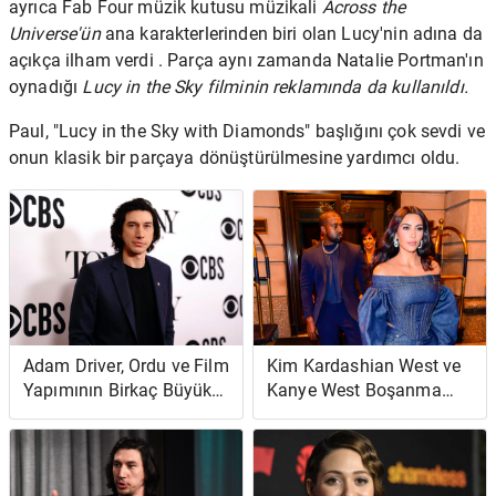
ayrıca Fab Four müzik kutusu müzikali
Across the
Universe'ün
ana karakterlerinden biri olan Lucy'nin adına da
açıkça ilham verdi . Parça aynı zamanda Natalie Portman'ın
oynadığı
Lucy in the Sky filminin reklamında da kullanıldı.
Paul, "Lucy in the Sky with Diamonds" başlığını çok sevdi ve
onun klasik bir parçaya dönüştürülmesine yardımcı oldu.
Adam Driver, Ordu ve Film
Kim Kardashian West ve
Yapımının Birkaç Büyük
Kanye West Boşanma
Yolda Benzer Olduğunu
Sırasında Çocuklarına
Düşünüyor - 'Süreç Tam
Nasıl Ebeveynlik Ediyor?
Olarak Aynı'