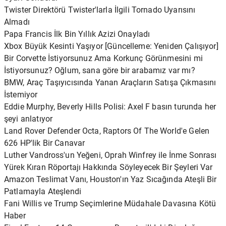
Twister Direktörü Twister'larla İlgili Tornado Uyarısını
Almadı
Papa Francis İlk Bin Yıllık Azizi Onayladı
Xbox Büyük Kesinti Yaşıyor [Güncelleme: Yeniden Çalışıyor]
Bir Corvette İstiyorsunuz Ama Korkunç Görünmesini mi
İstiyorsunuz? Oğlum, sana göre bir arabamız var mı?
BMW, Araç Taşıyıcısında Yanan Araçların Satışa Çıkmasını
İstemiyor
Eddie Murphy, Beverly Hills Polisi: Axel F basın turunda her
şeyi anlatıyor
Land Rover Defender Octa, Raptors Of The World'e Gelen
626 HP'lik Bir Canavar
Luther Vandross'un Yeğeni, Oprah Winfrey ile İnme Sonrası
Yürek Kıran Röportajı Hakkında Söyleyecek Bir Şeyleri Var
Amazon Teslimat Vanı, Houston'ın Yaz Sıcağında Ateşli Bir
Patlamayla Ateşlendi
Fani Willis ve Trump Seçimlerine Müdahale Davasına Kötü
Haber