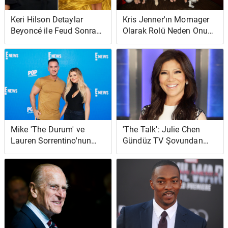
Keri Hilson Detaylar
Kris Jenner'ın Momager
Beyoncé ile Feud Sonrası
Olarak Rolü Neden Onu
'Şifa' Söyleşisi
'İtfaiyeci' Gibi
Hissettiriyor?
Mike 'The Durum' ve
'The Talk': Julie Chen
Lauren Sorrentino'nun
Gündüz TV Şovundan
Baby Shower; 'Jersey
Neden Ayrıldı?
Shore' Oyuncularından
Kimler Katıldı