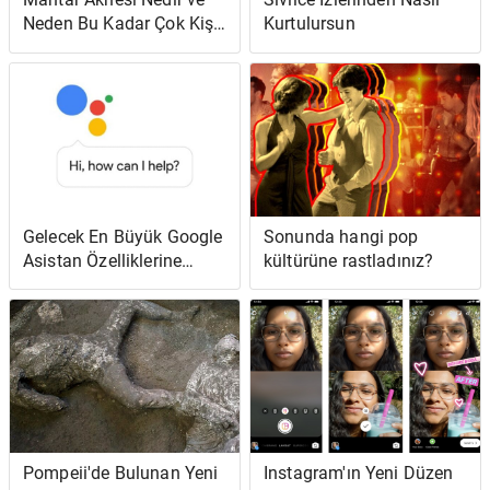
Neden Bu Kadar Çok Kişi
Kurtulursun
Aniden Akne Olduğunu
Düşünüyor?
Gelecek En Büyük Google
Sonunda hangi pop
Asistan Özelliklerine
kültürüne rastladınız?
Nasıl ve Ne Zaman
Erişebilirsiniz?
Pompeii'de Bulunan Yeni
Instagram'ın Yeni Düzen