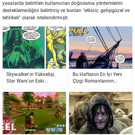
yasalarda belirtilen kullanıcıları doğrulama yöntemlerini
desteklemediğini belirtmiş ve bunları "etkisiz, gelişigüzel ve
tehlikeli" olarak nitelendirmişti.
Skywalker'ın Yükselişi,
Bu Haftanın En İyi Yeni
Star Wars'un Eski
Çizgi Romanlarının
Genişletilmiş Evreninin
Kahramanları Cevaplar
Bir Kutlaması - ve En
Arıyor ... ve Denizde
Büyük Reddi
İntikam