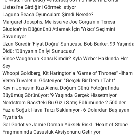
Listesi'ne Girdiğini Görmek İstiyor
Laguna Beach Oyuncuları: Şimdi Nerede?
Margaret Josephs, Melissa ve Joe Gorga'nın Teresa
Giudice'nin Düğününü Atlamak İçin 'Yıkıcı' Seçimini
Savunuyor
Uzun Süredir 'Fiyat Doğru' Sunucusu Bob Barker, 99 Yaşında
Öldü: 'Dünyanın En İyi Sunucusu'
Vince Vaughn'un Karısı Kimdir? Kyla Weber Hakkında Her
Şey
Whoopi Goldberg, Kit Harington'a "Game of Thrones" -İlham
Veren Tuvaletini Gösteriyor: "Gerçek Bir Demir Taht"
Kevin Jonas'ın Kızı Alena, Doğum Günü Fotoğrafında
Büyümüş Görünüyor: '9 Yaşında Gerçek Hissetmiyor'
Nordstrom Rack'teki Bu Gizli Satış Bölümünde 2.500'den
Fazla Soğuk Hava Tarzı Saklanıyor - 6 Dolardan Başlayan
Fiyatlarla
Gal Gadot ve Jamie Dornan Yüksek Riskli 'Heart of Stone'
Fragmanında Casusluk Aksiyonunu Getiriyor