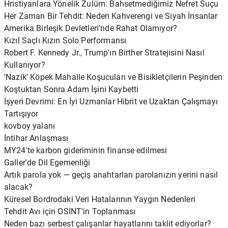
Hristiyanlara Yönelik Zulüm: Bahsetmediğimiz Nefret Suçu
Her Zaman Bir Tehdit: Neden Kahverengi ve Siyah İnsanlar
Amerika Birleşik Devletleri'nde Rahat Olamıyor?
Kızıl Saçlı Kızın Solo Performansı
Robert F. Kennedy Jr., Trump'ın Birther Stratejisini Nasıl
Kullanıyor?
'Nazik' Köpek Mahalle Koşucuları ve Bisikletçilerin Peşinden
Koştuktan Sonra Adam İşini Kaybetti
İşyeri Devrimi: En İyi Uzmanlar Hibrit ve Uzaktan Çalışmayı
Tartışıyor
kovboy yalanı
İntihar Anlaşması
MY24'te karbon gideriminin finanse edilmesi
Galler'de Dil Egemenliği
Artık parola yok — geçiş anahtarları parolanızın yerini nasıl
alacak?
Küresel Bordrodaki Veri Hatalarının Yaygın Nedenleri
Tehdit Avı için OSINT'in Toplanması
Neden bazı serbest çalışanlar hayatlarını taklit ediyorlar?