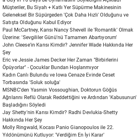
Müşteriler, Bu Siyah + Katlı Yer Süpürme Makinesinin
Geleneksel Bir Süpürgeden 'Çok Daha Hızlı' Olduğunu ve
Satışta Olduğunu Kabul Ediyor
Paul McCartney, Karısı Nancy Shevell ile 'Romantik' Olmak
Üzerine: 'Sevgililer Günü'nü Tamamen Abartıyorum'
John Cleese'in Karısı Kimdir? Jennifer Wade Hakkında Her
Şey
Eric ve Jessie James Decker Her Zaman "Birbirlerini
Öpüyorlar" - Çocuklar Bundan Hoşlanmıyor
Kadın Canlı Bulundu ve Iowa Cenaze Evinde Ceset
Torbasında 'Soluk soluğa'
MSNBC'den Yasmin Vossoughian, Doktorun Göğüs
Ağrılarını Reflü Olarak Reddettiğini ve Ardından 'Kabusunun'
Başladığını Söyledi
Jay Shetty'nin Karısı Kimdir? Radhi Devlukia-Shetty
Hakkında Her Şey
Molly Ringwald, Kocası Panio Gianopoulos ile 22.
Yıldönümünü Kutluyor: 'Verdiğim En İyi Karar'