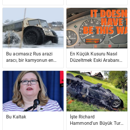
ederek Amerika'nın
Dava Açtı, Michigan'ın Oy
onurunu koruyor
Sertifikasyonunu
Engelleme Girişimleri İçin
Oy Hakları Yasası İhlali
İddiası
Bu acımasız Rus arazi
En Küçük Kusuru Nasıl
aracı, bir kamyonun en
Düzeltmek Eski Arabanızı
iyisine ve bir amfibi
Yeni Gibi Hissettirebilir
tankın en iyisine sahip
Bu Kaltak
İşte Richard
Hammond'un Büyük Tur
Çekimleri Sırasında