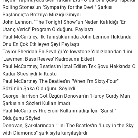
Rolling Stones'un "Sympathy for the Devil" Şarkısı
Başlangıçta Brezilya Müziği Gibiydi
John Lennon, "The Tonight Show"un Neden Katıldığı "En
Utanç Verici" Program Olduğunu Paylaştı
Paul McCartney, İlk Tanıştıklarında John Lennon Hakkında
Onu En Çok Etkileyen Şeyi Paylaştı
Taylor Sheridan En Sevdiği Yellowstone Yıldızlarından 1'ini
'Lawmen: Bass Reeves' Kadrosuna Ekledi
Paul McCartney, Beatles'ın İptal Edilen Tek Şovu Hakkında O
Kadar Stresliydi ki Kustu
Paul McCartney The Beatles'ın "When I'm Sixty-Four"
Sözünün Şaka Olduğunu Söyledi
George Harrison Got Üzgün ​​Donovan'ın 'Hurdy Gurdy Man'
Şarkısının Sözleri Kullanılmadı
Paul McCartney Hiç Eroin Kullanmadığı İçin 'Şanslı'
Olduğunu Söyledi
Donovan, Şarkılarından 1'ini The Beatles'ın "Lucy in the Sky
with Diamonds" şarkısıyla karşılaştırdı