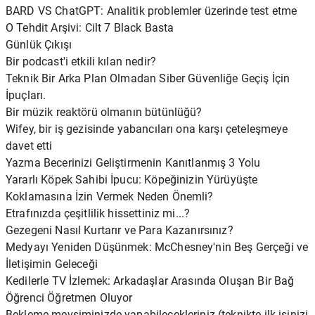
Kullanmazlar
BARD VS ChatGPT: Analitik problemler üzerinde test etme
O Tehdit Arşivi: Cilt 7 Black Basta
Günlük Çıkışı
Bir podcast'i etkili kılan nedir?
Teknik Bir Arka Plan Olmadan Siber Güvenliğe Geçiş İçin
İpuçları.
Bir müzik reaktörü olmanın bütünlüğü?
Wifey, bir iş gezisinde yabancıları ona karşı çeteleşmeye
davet etti
Yazma Becerinizi Geliştirmenin Kanıtlanmış 3 Yolu
Yararlı Köpek Sahibi İpucu: Köpeğinizin Yürüyüşte
Koklamasına İzin Vermek Neden Önemli?
Etrafınızda çeşitlilik hissettiniz mi...?
Gezegeni Nasıl Kurtarır ve Para Kazanırsınız?
Medyayı Yeniden Düşünmek: McChesney'nin Beş Gerçeği ve
İletişimin Geleceği
Kedilerle TV İzlemek: Arkadaşlar Arasında Oluşan Bir Bağ
Öğrenci Öğretmen Oluyor
Bekleme mevsiminizde yapabilecekleriniz (teknikte ilk işinizi