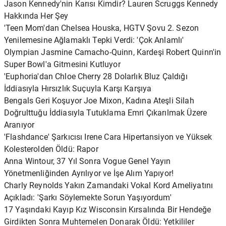
Jason Kennedy'nin Karısı Kimdir? Lauren Scruggs Kennedy
Hakkında Her Şey
'Teen Mom'dan Chelsea Houska, HGTV Şovu 2. Sezon
Yenilemesine Ağlamaklı Tepki Verdi: 'Çok Anlamlı'
Olympian Jasmine Camacho-Quinn, Kardeşi Robert Quinn'in
Super Bowl'a Gitmesini Kutluyor
'Euphoria'dan Chloe Cherry 28 Dolarlık Bluz Çaldığı
İddiasıyla Hırsızlık Suçuyla Karşı Karşıya
Bengals Geri Koşuyor Joe Mixon, Kadına Ateşli Silah
Doğrulttuğu İddiasıyla Tutuklama Emri Çıkarılmak Üzere
Aranıyor
'Flashdance' Şarkıcısı Irene Cara Hipertansiyon ve Yüksek
Kolesterolden Öldü: Rapor
Anna Wintour, 37 Yıl Sonra Vogue Genel Yayın
Yönetmenliğinden Ayrılıyor ve İşe Alım Yapıyor!
Charly Reynolds Yakın Zamandaki Vokal Kord Ameliyatını
Açıkladı: 'Şarkı Söylemekte Sorun Yaşıyordum'
17 Yaşındaki Kayıp Kız Wisconsin Kırsalında Bir Hendeğe
Girdikten Sonra Muhtemelen Donarak Öldü: Yetkililer