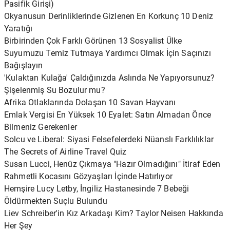
Pasifik Girişi)
Okyanusun Derinliklerinde Gizlenen En Korkunç 10 Deniz
Yaratığı
Birbirinden Çok Farklı Görünen 13 Sosyalist Ülke
Suyumuzu Temiz Tutmaya Yardımcı Olmak İçin Saçınızı
Bağışlayın
'Kulaktan Kulağa' Çaldığınızda Aslında Ne Yapıyorsunuz?
Şişelenmiş Su Bozulur mu?
Afrika Otlaklarında Dolaşan 10 Savan Hayvanı
Emlak Vergisi En Yüksek 10 Eyalet: Satın Almadan Önce
Bilmeniz Gerekenler
Solcu ve Liberal: Siyasi Felsefelerdeki Nüanslı Farklılıklar
The Secrets of Airline Travel Quiz
Susan Lucci, Henüz Çıkmaya "Hazır Olmadığını" İtiraf Eden
Rahmetli Kocasını Gözyaşları İçinde Hatırlıyor
Hemşire Lucy Letby, İngiliz Hastanesinde 7 Bebeği
Öldürmekten Suçlu Bulundu
Liev Schreiber'in Kız Arkadaşı Kim? Taylor Neisen Hakkında
Her Şey