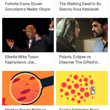
Fortnite Dansı Güven
The Walking Dead'in Bu
Sorunlarına Neden Oluyor
Sezonu Kısa Kesilecek
Elbette Mike Tyson
Polaris, Eclipse ve
Kaplanlarını Joe
Dreamer The Gifted'ın
Exotic'ten Almış Olabilir
güçlü bir bölümünü
anlatıyor
Mantar Aknesi Nedir ve
Sivilce İzlerinden Nasıl