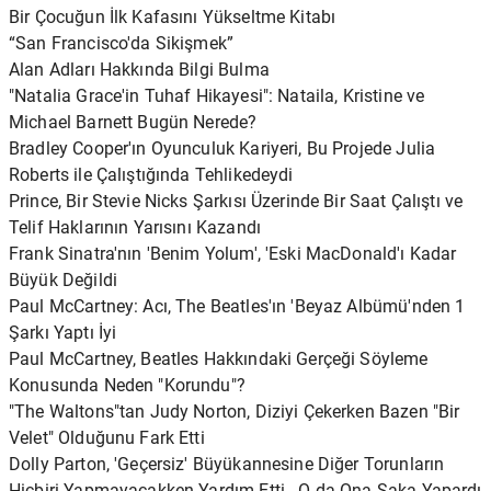
Bir Çocuğun İlk Kafasını Yükseltme Kitabı
“San Francisco'da Sikişmek”
Alan Adları Hakkında Bilgi Bulma
"Natalia Grace'in Tuhaf Hikayesi": Nataila, Kristine ve
Michael Barnett Bugün Nerede?
Bradley Cooper'ın Oyunculuk Kariyeri, Bu Projede Julia
Roberts ile Çalıştığında Tehlikedeydi
Prince, Bir Stevie Nicks Şarkısı Üzerinde Bir Saat Çalıştı ve
Telif Haklarının Yarısını Kazandı
Frank Sinatra'nın 'Benim Yolum', 'Eski MacDonald'ı Kadar
Büyük Değildi
Paul McCartney: Acı, The Beatles'ın 'Beyaz Albümü'nden 1
Şarkı Yaptı İyi
Paul McCartney, Beatles Hakkındaki Gerçeği Söyleme
Konusunda Neden "Korundu"?
"The Waltons"tan Judy Norton, Diziyi Çekerken Bazen "Bir
Velet" Olduğunu Fark Etti
Dolly Parton, 'Geçersiz' Büyükannesine Diğer Torunların
Hiçbiri Yapmayacakken Yardım Etti - O da Ona Şaka Yapardı