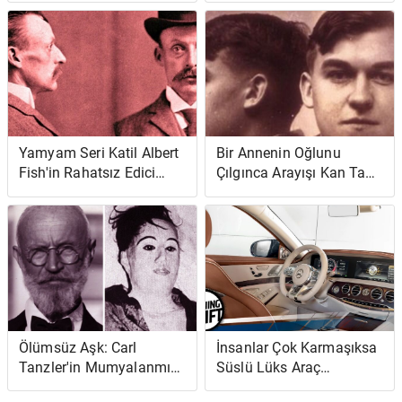
Yaşadığı Korkunç
Kazanın Videosu
(Güncelleme)
Yamyam Seri Katil Albert
Bir Annenin Oğlunu
Fish'in Rahatsız Edici
Çılgınca Arayışı Kan Tadı
Vakası
Olan Vahşi Bir Çiftçiye
Yol Açtı
Ölümsüz Aşk: Carl
İnsanlar Çok Karmaşıksa
Tanzler'in Mumyalanmış
Süslü Lüks Araç
Rüya Kızı
Teknolojisini