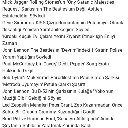
Mick Jagger, Rolling Stones'un "Ony Satanic Majesties
Request" Şarkısının The Beatles'tan Değil Asitten
Esinlendiğini Söyledi
Gene Simmons, KISS Çizgi Romanlarının Potansiyel Olarak
"İnsanlığı Yeniden Yaratabileceğini" Söyledi
'Kırdaki Küçük Ev' Çekim Yerini Ziyaret Etmek İçin En İyi
Zaman
John Lennon The Beatles'ın "Devrim"indeki 1 Satırın Polise
Yorum Yaptığını Söyledi
Paul McCartney bir 'Çavuş' Dedi. Pepper' Song Eroin
Hakkında Değil
Bob Dylan'ı Mükemmel Parodileştiren Paul Simon Şarkısı
'Metroda Uyumayın' Petula Clark'ı Şaşırttı
John Lennon, Bu B-52'nin Şarkısının Kulağa "Yoko'nun
Müziği Gibi" Geldiğini Söyledi
Led Zeppelin Menajeri Peter Grant, Zep Kazanmadan Önce
Sahte Bir Grubun Grammy Kazandığını Gördü
Brad Pitt ve Harrison Ford, 'Senaryo Atıldığında' Anında
'Şeytanın Sahibi'ni Yaratmak Zorunda Kaldı