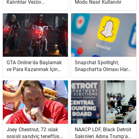
Kalıntılar Vezüv
Modu Nasıl Kullanılır
Yanardağı Kurbanlarının
Acısını Gösteriyor
GTA Online'da Başlamak
Snapchat Spotlight,
ve Para Kazanmak İçin
Snapchat'ta Olması Hariç
İpuçları
TikTok'tur
Joey Chestnut, 72 ıslak
NAACP LDF, Black Detroit
sosisli sandviç teneffüs
Sakinleri Adına Trump'a