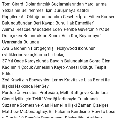
Tom Girardi Dolandırıcılık Suçlamalarından Yargılanma
Yetkisinin Belirlenmesi İçin Duruşmaya Katıldı
Rapçilere Ait Olduğuna İnanılan Cesetler İptal Edilen Konser
Bulunduğundan Beri Kayıp: 'Bunu Hak Etmediler'
Animal Rescue, 'Mücadele Eden' Pembe Güvercin NYC'de
Dolaşırken Bulunduktan Sonra 'Asla Kuş Boyamayın'
Uyarısında Bulundu
Ava Gardner'ın flört geçmişi: Hollywood ikonunun
evliliklerine ve aşklarına bir bakış
37 Yıl Önce Karayolunda Baygın Bulunduktan Sonra Ölen
Kadının 4 Çocuk Annesinin Kayıp Annesi Olduğu Tespit
Edildi
Zoë Kravitz'in Ebeveynleri Lenny Kravitz ve Lisa Bonet ile
İlişkisi Hakkında Her Şey
Purdue Üniversitesi Profesörü, Meth Sattığı ve Kadınlara
Cinsel İyilik İçin Teklif Verdiği İddiasıyla Tutuklandı
Suzanne Somers ve Alan Hamel'in İlişki Zaman Çizelgesi
Matthew McConaughey, Bir Falcının Kendisine 'How to Lose
a Guy in 10 Days'de Oynamasını Söylediğini Açıkladı