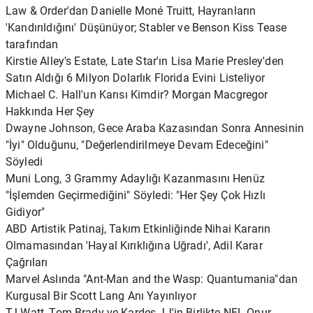
Law & Order'dan Danielle Moné Truitt, Hayranların
'Kandırıldığını' Düşünüyor; Stabler ve Benson Kiss Tease
tarafından
Kirstie Alley's Estate, Late Star'ın Lisa Marie Presley'den
Satın Aldığı 6 Milyon Dolarlık Florida Evini Listeliyor
Michael C. Hall'un Karısı Kimdir? Morgan Macgregor
Hakkında Her Şey
Dwayne Johnson, Gece Araba Kazasından Sonra Annesinin
"İyi" Olduğunu, "Değerlendirilmeye Devam Edeceğini"
Söyledi
Muni Long, 3 Grammy Adaylığı Kazanmasını Henüz
"İşlemden Geçirmediğini" Söyledi: "Her Şey Çok Hızlı
Gidiyor"
ABD Artistik Patinaj, Takım Etkinliğinde Nihai Kararın
Olmamasından 'Hayal Kırıklığına Uğradı', Adil Karar
Çağrıları
Marvel Aslında "Ant-Man and the Wasp: Quantumania"dan
Kurgusal Bir Scott Lang Anı Yayınlıyor
TJ Watt, Tom Brady ve Kardeş JJ'in Birlikte NFL Onur