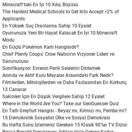
Minecraft'taki En İyi 10 Kılıç Büyüsü
The Hardest Medical Schools to Get Into Accept <2% of
Applicants
En Yüksek Suç Oranlarına Sahip 10 Eyalet
Oyununuza Yeni Bir Hayat Katacak En İyi 10 Minecraft
Modu
En Güçlü Pokémon Kartı Hangisidir?
Chief Plenty Coups: Crow Nation'ın Vizyoner Lideri ve
Savunucusu
Sonifikasyon: Evrenin Perili Seslerini Dinlemek
Anında ve Aktif Kuru Mayalar Arasındaki Fark Nedir?
Filmlerden, Mitolojilerden ve Daha Fazlasından En Korkunç
13 Canavar
Sakinleri İçin En Düşük Vergilere Sahip 12 Eyalet
Where in the World Are You? Take our GeoGuesser Quiz
En Tatlı Greyfurt Hangisi - Beyaz mı, Kırmızı mı, Pembe mi?
15 Demokratik Sosyalist Ülke ve Sosyal Demokrasi
Bu Hafta Sonu İzlemeniz Gereken 15 Klasik 90'lar TV Dizisi
Beyaz Benekli Denizanası: İstilacı Hale Gelene Kadar