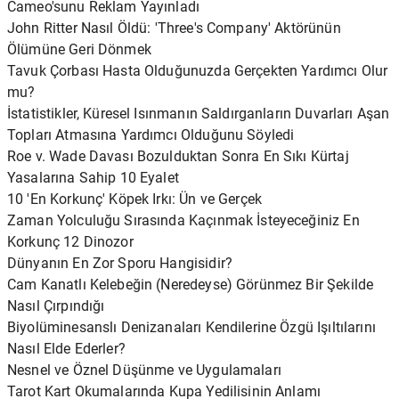
Cameo'sunu Reklam Yayınladı
John Ritter Nasıl Öldü: 'Three's Company' Aktörünün
Ölümüne Geri Dönmek
Tavuk Çorbası Hasta Olduğunuzda Gerçekten Yardımcı Olur
mu?
İstatistikler, Küresel Isınmanın Saldırganların Duvarları Aşan
Topları Atmasına Yardımcı Olduğunu Söyledi
Roe v. Wade Davası Bozulduktan Sonra En Sıkı Kürtaj
Yasalarına Sahip 10 Eyalet
10 'En Korkunç' Köpek Irkı: Ün ve Gerçek
Zaman Yolculuğu Sırasında Kaçınmak İsteyeceğiniz En
Korkunç 12 Dinozor
Dünyanın En Zor Sporu Hangisidir?
Cam Kanatlı Kelebeğin (Neredeyse) Görünmez Bir Şekilde
Nasıl Çırpındığı
Biyolüminesanslı Denizanaları Kendilerine Özgü Işıltılarını
Nasıl Elde Ederler?
Nesnel ve Öznel Düşünme ve Uygulamaları
Tarot Kart Okumalarında Kupa Yedilisinin Anlamı