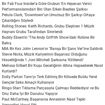
Bir Fab Four Insider'a Göre Grubun 'En Heyecan Verici
Performanslarından' Biri Olan Erken Beatles Şarkısı
Petula Clark, "Downtown"un Umutsuz Bir Şarkıyı Ortaya
Çıkardığını Söyledi
Rolling Stones: Keith Richards, Grubu Eleştiren 1 Müzik
Hayranı Grubu Tarafından Sinirlendi
Buddy Ebsen'in 'The Andy Griffith Show'daki Rolüne Bir
Bakış
MIA Bir Kez John Lennon'ın "Barışa Bir Şans Ver"ine Saldırdı
Stevie Nicks, Müzik Kariyerinin Başarısız Olduğunu
Hissettiğinde 1 Joni Mitchell Şarkısına 'Kilitlendi'
Melissa Gilbert Bir Kuşu Geceliğinin Altına Hapsederek Nasıl
Kurtardı?
Dolly Parton Tanrı'yı ​​Terk Edilmiş Bir Kilisede Buldu Yerel
Gençler Seks Amaçlı Kullanıyor
Ringo Starr Tıklama Parçasıyla Çalmayı Reddediyor ve Bu
Onu Daha İyi Bir Davulcu Yapıyor
Paul McCartney, Başarısına Annesinin Nasıl Tepki
Vereceğini Hayal Etti