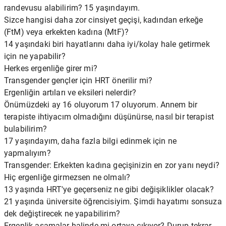
randevusu alabilirim? 15 yaşındayım.
Sizce hangisi daha zor cinsiyet geçişi, kadından erkeğe
(FtM) veya erkekten kadına (MtF)?
14 yaşındaki biri hayatlarını daha iyi/kolay hale getirmek
için ne yapabilir?
Herkes ergenliğe girer mi?
Transgender gençler için HRT önerilir mi?
Ergenliğin artıları ve eksileri nelerdir?
Önümüzdeki ay 16 oluyorum 17 oluyorum. Annem bir
terapiste ihtiyacım olmadığını düşünürse, nasıl bir terapist
bulabilirim?
17 yaşındayım, daha fazla bilgi edinmek için ne
yapmalıyım?
Transgender: Erkekten kadına geçişinizin en zor yanı neydi?
Hiç ergenliğe girmezsen ne olmalı?
13 yaşında HRT'ye geçerseniz ne gibi değişiklikler olacak?
21 yaşında üniversite öğrencisiyim. Şimdi hayatımı sonsuza
dek değiştirecek ne yapabilirim?
Ergenlik aşamalar halinde mi ortaya çıkıyor? Durup tekrar