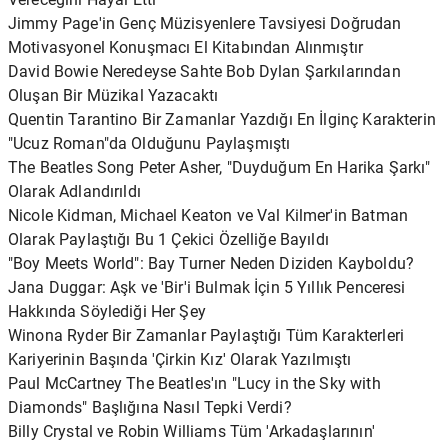
Jimmy Page'in Genç Müzisyenlere Tavsiyesi Doğrudan
Motivasyonel Konuşmacı El Kitabından Alınmıştır
David Bowie Neredeyse Sahte Bob Dylan Şarkılarından
Oluşan Bir Müzikal Yazacaktı
Quentin Tarantino Bir Zamanlar Yazdığı En İlginç Karakterin
"Ucuz Roman"da Olduğunu Paylaşmıştı
The Beatles Song Peter Asher, "Duyduğum En Harika Şarkı"
Olarak Adlandırıldı
Nicole Kidman, Michael Keaton ve Val Kilmer'in Batman
Olarak Paylaştığı Bu 1 Çekici Özelliğe Bayıldı
"Boy Meets World": Bay Turner Neden Diziden Kayboldu?
Jana Duggar: Aşk ve 'Bir'i Bulmak İçin 5 Yıllık Penceresi
Hakkında Söylediği Her Şey
Winona Ryder Bir Zamanlar Paylaştığı Tüm Karakterleri
Kariyerinin Başında 'Çirkin Kız' Olarak Yazılmıştı
Paul McCartney The Beatles'ın "Lucy in the Sky with
Diamonds" Başlığına Nasıl Tepki Verdi?
Billy Crystal ve Robin Williams Tüm 'Arkadaşlarının'