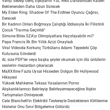
Vahşi Sebep Genç Eşkıyanın YSL Riko Davasındaki Kaderi
Beklenenden Daha Uzun Sürecek
My Elden Ring: Shadow Of The Erdtree Oyuncu Çağrısı,
Dereceli
Bir Kadının Onları Boğmaya Çalıştığı İddiasıyla İki Filistinli
Çocuk "Travma Geçirildi"
Simone Biles SZA'yı Olimpiyatlara Hazırlayabilir mi?
Papa Francis İlk Bin Yıllık Azizi Onayladı
Viral Videoda Korkunç Türbülans Adamı Tepedeki Çöp
Kutusuna Gönderdi
AI, size PDF'ler veya başka şeyler okumak için ölü ünlülerin
seslerini mezardan çıkaracak
MaXXXine Fazla Uysal Hisseden Dolgun Bir Hollywood
Hikayesi
Yüksek Mahkeme Teksas Yasalarının Porno
Alışkanlıklarınızı Belirleyip Belirleyemeyeceğine İlişkin
Tartışmaları Dinleyecek
Cate Blanchett'in Elektrikli Testereyle Desteklenen Kilitlenme
Histerisi Onu Sınır Bölgelerine Götürdü