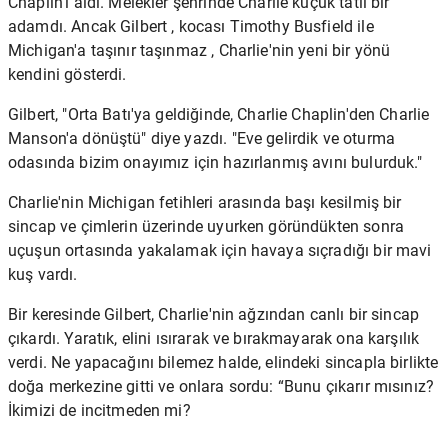
Chaplin'i aldı. Melekler şehrinde Charlie küçük tatlı bir
adamdı.
Ancak Gilbert , kocası Timothy Busfield
ile
Michigan'a taşınır taşınmaz , Charlie'nin yeni bir yönü
kendini gösterdi.
Gilbert, "Orta Batı'ya geldiğinde, Charlie Chaplin'den Charlie
Manson'a dönüştü" diye yazdı. "Eve gelirdik ve oturma
odasında bizim onayımız için hazırlanmış avını bulurduk."
Charlie'nin Michigan fetihleri ​​arasında başı kesilmiş bir
sincap ve çimlerin üzerinde uyurken göründükten sonra
uçuşun ortasında yakalamak için havaya sıçradığı bir mavi
kuş vardı.
Bir keresinde Gilbert, Charlie'nin ağzından canlı bir sincap
çıkardı. Yaratık, elini ısırarak ve bırakmayarak ona karşılık
verdi. Ne yapacağını bilemez halde, elindeki sincapla birlikte
doğa merkezine gitti ve onlara sordu: “Bunu çıkarır mısınız?
İkimizi de incitmeden mi?