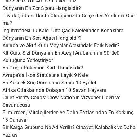
The Secrets of Airline Travel Quiz
Dünyanın En Zor Sporu Hangisidir?
Tavuk Çorbası Hasta Olduğunuzda Gerçekten Yardımcı Olur
mu?
İngiltere'deki 10 Kale: Orta Çağ Kalelerinden Konaklara
Dünyanın En Sert Ağacı Hangisidir?
Anında ve Aktif Kuru Mayalar Arasındaki Fark Nedir?
Kit Cars, Sizi Dünyanın En Ateşli Arabalarının Sürücü
Koltuğuna Yerleştiriyor
En Güçlü Pokémon Kartı Hangisidir?
Avrupa'da İkon Statüsüne Layık 9 Kale
En Yüksek Suç Oranlarına Sahip 10 Eyalet
Afrika Otlaklarında Dolaşan 10 Savan Hayvanı
Chief Plenty Coups: Crow Nation'ın Vizyoner Lideri ve
Savunucusu
Filmlerden, Mitolojilerden ve Daha Fazlasından En Korkunç
13 Canavar
Bir Karga Grubuna Ne Ad Verilir? Cinayet, Kalabalık ve Daha
Fazlası