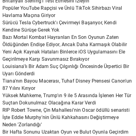
Britanyalı Sterling'i Test Etmesini İzleyin
Popüler YouTube Rapçisi ve Ünlü TikTok Sihirbazı Viral
Havlama Maçına Giriyor
Sürücü Tesla Cybertruck'ı Çevirmeyi Başarıyor, Kendi
Kendine Sürüşe Gerek Yok
Bazı Mortal Kombat Hayranları En Son Oyunun Zaten
Öldüğünden Endişe Ediyor, Ancak Daha Karmaşık Olabilir
Yeni Açık Kaynak Hataları Binlerce iOS Uygulamasını Ele
Geçirilmeye Karşı Savunmasız Bırakıyor
Louisiana'lı Bir Adam Suç Çılgınlığı Öncesinde Ürpertici Bir
Uyarı Gönderdi
Tiana'nın Bayou Macerası, Tuhaf Disney Prensesi Canon'un
87 Yılını Kırıyor
Yüksek Mahkeme, Trump'ın 9 ile 5 Arasında İşlenen Her Tür
Suçtan Dokunulmaz Olacağına Karar Verdi
RIP Robert Towne, Çin Mahallesi'nin Oscar ödüllü senaristi
İşte Eddie Murphy'nin Ünlü Kahkahasını Değiştirmeye
Neden 'Zorlandığı'
Bir Hafta Sonunu Uzaktan Oyun ve Bulut Oyunla Geçirdim