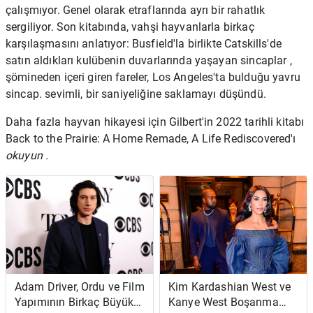
çalışmıyor. Genel olarak etraflarında ayrı bir rahatlık
sergiliyor.
Son kitabında, vahşi hayvanlarla birkaç
karşılaşmasını anlatıyor: Busfield'la birlikte Catskills'de
satın aldıkları kulübenin
duvarlarında yaşayan sincaplar ,
şömineden içeri giren fareler, Los Angeles'ta bulduğu yavru
sincap. sevimli, bir saniyeliğine saklamayı düşündü.
Daha fazla hayvan hikayesi için Gilbert'in 2022 tarihli kitabı
Back to the Prairie: A Home Remade, A Life Rediscovered'ı
okuyun .
Adam Driver, Ordu ve Film
Kim Kardashian West ve
Yapımının Birkaç Büyük
Kanye West Boşanma