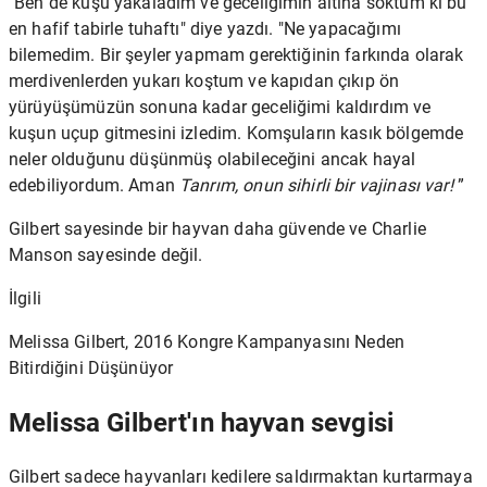
"Ben de kuşu yakaladım ve geceliğimin altına soktum ki bu
en hafif tabirle tuhaftı" diye yazdı. "Ne yapacağımı
bilemedim. Bir şeyler yapmam gerektiğinin farkında olarak
merdivenlerden yukarı koştum ve kapıdan çıkıp ön
yürüyüşümüzün sonuna kadar geceliğimi kaldırdım ve
kuşun uçup gitmesini izledim. Komşuların kasık bölgemde
neler olduğunu düşünmüş olabileceğini ancak hayal
edebiliyordum. Aman
Tanrım, onun sihirli bir vajinası var!
”
Gilbert sayesinde bir hayvan daha güvende ve Charlie
Manson sayesinde değil.
İlgili
Melissa Gilbert, 2016 Kongre Kampanyasını Neden
Bitirdiğini Düşünüyor
Melissa Gilbert'ın hayvan sevgisi
Gilbert sadece hayvanları kedilere saldırmaktan kurtarmaya