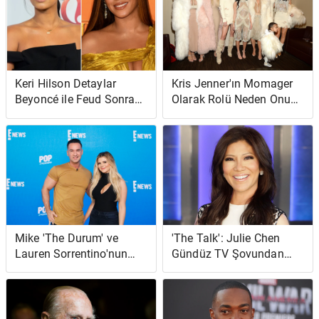
Keri Hilson Detaylar
Kris Jenner'ın Momager
Beyoncé ile Feud Sonrası
Olarak Rolü Neden Onu
'Şifa' Söyleşisi
'İtfaiyeci' Gibi
Hissettiriyor?
Mike 'The Durum' ve
'The Talk': Julie Chen
Lauren Sorrentino'nun
Gündüz TV Şovundan
Baby Shower; 'Jersey
Neden Ayrıldı?
Shore' Oyuncularından
Kimler Katıldı