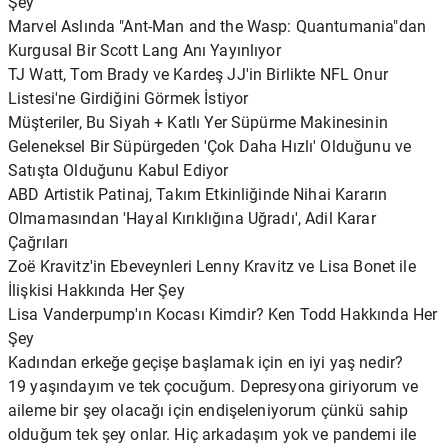
Şey
Marvel Aslında "Ant-Man and the Wasp: Quantumania"dan
Kurgusal Bir Scott Lang Anı Yayınlıyor
TJ Watt, Tom Brady ve Kardeş JJ'in Birlikte NFL Onur
Listesi'ne Girdiğini Görmek İstiyor
Müşteriler, Bu Siyah + Katlı Yer Süpürme Makinesinin
Geleneksel Bir Süpürgeden 'Çok Daha Hızlı' Olduğunu ve
Satışta Olduğunu Kabul Ediyor
ABD Artistik Patinaj, Takım Etkinliğinde Nihai Kararın
Olmamasından 'Hayal Kırıklığına Uğradı', Adil Karar
Çağrıları
Zoë Kravitz'in Ebeveynleri Lenny Kravitz ve Lisa Bonet ile
İlişkisi Hakkında Her Şey
Lisa Vanderpump'ın Kocası Kimdir? Ken Todd Hakkında Her
Şey
Kadından erkeğe geçişe başlamak için en iyi yaş nedir?
19 yaşındayım ve tek çocuğum. Depresyona giriyorum ve
aileme bir şey olacağı için endişeleniyorum çünkü sahip
olduğum tek şey onlar. Hiç arkadaşım yok ve pandemi ile