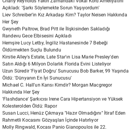
Charly Reynolds Yakın Zamandaki Vokal Kord Ameliyatını
Açıkladı: 'Şarkı Söylemekte Sorun Yaşıyordum'
Liev Schreiber'in Kız Arkadaşı Kim? Taylor Neisen Hakkında
Her Şey
Gwyneth Paltrow, Brad Pitt ile İlişkisinden Sakladığı
Randevu Gece Elbisesini Açıkladı
Hemşire Lucy Letby, İngiliz Hastanesinde 7 Bebeği
Öldürmekten Suçlu Bulundu
Kirstie Alley's Estate, Late Star'ın Lisa Marie Presley'den
Satın Aldığı 6 Milyon Dolarlık Florida Evini Listeliyor
Uzun Süredir 'Fiyat Doğru' Sunucusu Bob Barker, 99 Yaşında
Öldü: 'Dünyanın En İyi Sunucusu'
Michael C. Hall'un Karısı Kimdir? Morgan Macgregor
Hakkında Her Şey
'Flashdance' Şarkıcısı Irene Cara Hipertansiyon ve Yüksek
Kolesterolden Öldü: Rapor
Susan Lucci, Henüz Çıkmaya "Hazır Olmadığını" İtiraf Eden
Rahmetli Kocasını Gözyaşları İçinde Hatırlıyor
Molly Ringwald, Kocası Panio Gianopoulos ile 22.