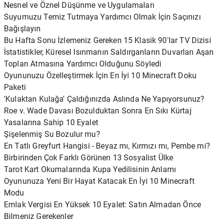
Nesnel ve Öznel Düşünme ve Uygulamaları
Suyumuzu Temiz Tutmaya Yardımcı Olmak İçin Saçınızı
Bağışlayın
Bu Hafta Sonu İzlemeniz Gereken 15 Klasik 90'lar TV Dizisi
İstatistikler, Küresel Isınmanın Saldırganların Duvarları Aşan
Topları Atmasına Yardımcı Olduğunu Söyledi
Oyununuzu Özelleştirmek İçin En İyi 10 Minecraft Doku
Paketi
'Kulaktan Kulağa' Çaldığınızda Aslında Ne Yapıyorsunuz?
Roe v. Wade Davası Bozulduktan Sonra En Sıkı Kürtaj
Yasalarına Sahip 10 Eyalet
Şişelenmiş Su Bozulur mu?
En Tatlı Greyfurt Hangisi - Beyaz mı, Kırmızı mı, Pembe mi?
Birbirinden Çok Farklı Görünen 13 Sosyalist Ülke
Tarot Kart Okumalarında Kupa Yedilisinin Anlamı
Oyununuza Yeni Bir Hayat Katacak En İyi 10 Minecraft
Modu
Emlak Vergisi En Yüksek 10 Eyalet: Satın Almadan Önce
Bilmeniz Gerekenler