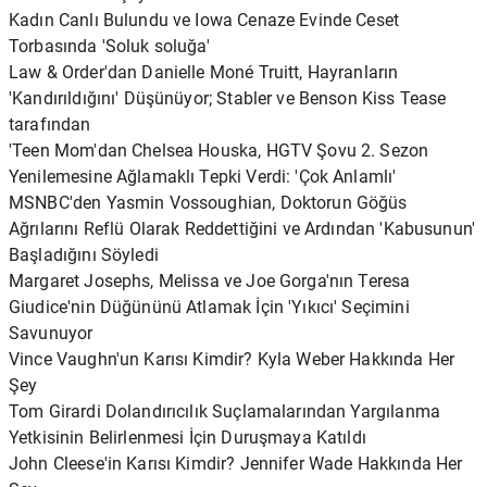
Kadın Canlı Bulundu ve Iowa Cenaze Evinde Ceset
Torbasında 'Soluk soluğa'
Law & Order'dan Danielle Moné Truitt, Hayranların
'Kandırıldığını' Düşünüyor; Stabler ve Benson Kiss Tease
tarafından
'Teen Mom'dan Chelsea Houska, HGTV Şovu 2. Sezon
Yenilemesine Ağlamaklı Tepki Verdi: 'Çok Anlamlı'
MSNBC'den Yasmin Vossoughian, Doktorun Göğüs
Ağrılarını Reflü Olarak Reddettiğini ve Ardından 'Kabusunun'
Başladığını Söyledi
Margaret Josephs, Melissa ve Joe Gorga'nın Teresa
Giudice'nin Düğününü Atlamak İçin 'Yıkıcı' Seçimini
Savunuyor
Vince Vaughn'un Karısı Kimdir? Kyla Weber Hakkında Her
Şey
Tom Girardi Dolandırıcılık Suçlamalarından Yargılanma
Yetkisinin Belirlenmesi İçin Duruşmaya Katıldı
John Cleese'in Karısı Kimdir? Jennifer Wade Hakkında Her