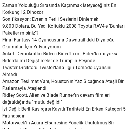
Zaman Yolculuğu Sırasında Kaçınmak İsteyeceğiniz En
Korkunç 12 Dinozor
Sonifikasyon: Evrenin Perili Seslerini Dinlemek
9.800 Dolara, Bu Yedi Koltuklu 2008 Toyota RAV4'e 'Bunları
Paketler misiniz'?
Final Fantasy 14 Oyuncusuna Dawntrail'deki Diyaloğu
Okumaları İçin Yalvarıyorum
Anket: Demokratlar Biden'ı Biden'la mı, Biden'la mı yoksa
Biden'la mı Değiştirseler de Trump'ın Peşinde
Twister Direktörü Twister'larla İlgili Tornado Uyarısını
Almadı
Amazon Teslimat Vanı, Houston'ın Yaz Sıcağında Ateşli Bir
Patlamayla Ateşlendi
Ridley Scott, Alien ve Blade Runner'ın devam filmleri
dağıtıldığında "mutlu değildi"
İyi Değil: Beril Kasırgası Kayıtlı Tarihteki En Erken Kategori 5
Fırtınasıdır
Motorweek'in Acura Efsanesine Yönelik Unutulmuş Bir