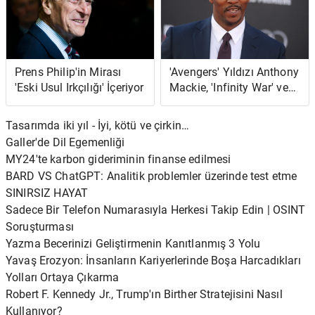
Prens Philip'in Mirası
'Avengers' Yıldızı Anthony
'Eski Usul Irkçılığı' İçeriyor
Mackie, 'Infinity War' ve
'Endgame' Çekimleri
Arasında Balık Yakalar ve
Tasarımda iki yıl - İyi, kötü ve çirkin…
Izgara Yapardı
Galler'de Dil Egemenliği
MY24'te karbon gideriminin finanse edilmesi
BARD VS ChatGPT: Analitik problemler üzerinde test etme
SINIRSIZ HAYAT
Sadece Bir Telefon Numarasıyla Herkesi Takip Edin | OSINT
Soruşturması
Yazma Becerinizi Geliştirmenin Kanıtlanmış 3 Yolu
Yavaş Erozyon: İnsanların Kariyerlerinde Boşa Harcadıkları
Yolları Ortaya Çıkarma
Robert F. Kennedy Jr., Trump'ın Birther Stratejisini Nasıl
Kullanıyor?