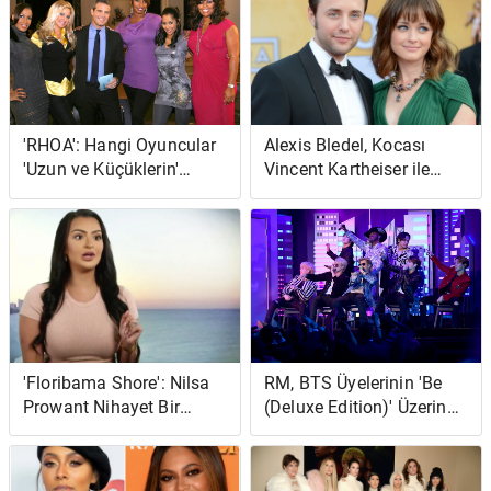
Peynirli Bir Bükülmedir
'RHOA': Hangi Oyuncular
Alexis Bledel, Kocası
'Uzun ve Küçüklerin'
Vincent Kartheiser ile
Dışındaydı?
Nasıl Tanıştı?
'Floribama Shore': Nilsa
RM, BTS Üyelerinin 'Be
Prowant Nihayet Bir
(Deluxe Edition)' Üzerinde
Düğün Tarihi Belirledi
Çalışmaya Başladığını
Açıkladı