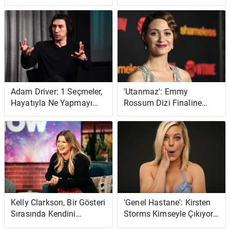
Yolda Benzer Olduğunu
Sırasında Çocuklarına
Düşünüyor - 'Süreç Tam
Nasıl Ebeveynlik Ediyor?
Olarak Aynı'
Adam Driver: 1 Seçmeler,
'Utanmaz': Emmy
Hayatıyla Ne Yapmayı
Rossum Dizi Finaline
Seçtiği Konusunda
Tepki Verdi mi?
Kafasını Karıştırdı
Kelly Clarkson, Bir Gösteri
'Genel Hastane': Kirsten
Sırasında Kendini
Storms Kimseyle Çıkıyor
Rahatlattığını Açıkladı:
mu?