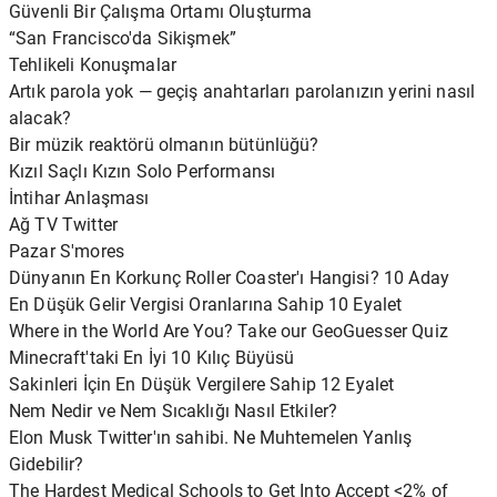
Güvenli Bir Çalışma Ortamı Oluşturma
“San Francisco'da Sikişmek”
Tehlikeli Konuşmalar
Artık parola yok — geçiş anahtarları parolanızın yerini nasıl
alacak?
Bir müzik reaktörü olmanın bütünlüğü?
Kızıl Saçlı Kızın Solo Performansı
İntihar Anlaşması
Ağ TV Twitter
Pazar S'mores
Dünyanın En Korkunç Roller Coaster'ı Hangisi? 10 Aday
En Düşük Gelir Vergisi Oranlarına Sahip 10 Eyalet
Where in the World Are You? Take our GeoGuesser Quiz
Minecraft'taki En İyi 10 Kılıç Büyüsü
Sakinleri İçin En Düşük Vergilere Sahip 12 Eyalet
Nem Nedir ve Nem Sıcaklığı Nasıl Etkiler?
Elon Musk Twitter'ın sahibi. Ne Muhtemelen Yanlış
Gidebilir?
The Hardest Medical Schools to Get Into Accept <2% of