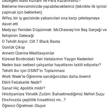
Gezegeni Nasıl Kurtarır ve Para Kazanırsınız?
Bekleme mevsiminizde yapabilecekleriniz (teknikte ilk işinizi
yapmak için beklerken)
Wifey, bir iş gezisinde yabancıları ona karşı çeteleşmeye
davet etti
Medyayı Yeniden Düşünmek: McChesney'nin Beş Gerçeği ve
İletişimin Geleceği
O Tehdit Arşivi: Cilt 7 Black Basta
Günlük Çıkışı
Annem Üzerine Meditasyonlar
Küresel Bordrodaki Veri Hatalarının Yaygın Nedenleri
Neden bazı serbest çalışanlar hayatlarını taklit ediyorlar?
Tehdit Avı için OSINT'in Toplanması
Work Week'te Öğrenme sandığınızdan daha önemli
Etkili Fedakarlık Nedir?
Sanat Hiç Apolitik midir?
Hristiyanlara Yönelik Zulüm: Bahsetmediğimiz Nefret Suçu
Etrafınızda çeşitlilik hissettiniz mi...?
Öğrenci Öğretmen Oluyor