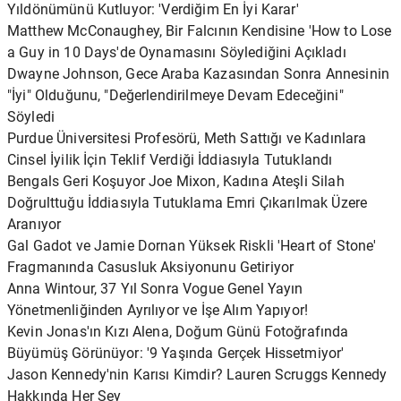
Yıldönümünü Kutluyor: 'Verdiğim En İyi Karar'
Matthew McConaughey, Bir Falcının Kendisine 'How to Lose
a Guy in 10 Days'de Oynamasını Söylediğini Açıkladı
Dwayne Johnson, Gece Araba Kazasından Sonra Annesinin
"İyi" Olduğunu, "Değerlendirilmeye Devam Edeceğini"
Söyledi
Purdue Üniversitesi Profesörü, Meth Sattığı ve Kadınlara
Cinsel İyilik İçin Teklif Verdiği İddiasıyla Tutuklandı
Bengals Geri Koşuyor Joe Mixon, Kadına Ateşli Silah
Doğrulttuğu İddiasıyla Tutuklama Emri Çıkarılmak Üzere
Aranıyor
Gal Gadot ve Jamie Dornan Yüksek Riskli 'Heart of Stone'
Fragmanında Casusluk Aksiyonunu Getiriyor
Anna Wintour, 37 Yıl Sonra Vogue Genel Yayın
Yönetmenliğinden Ayrılıyor ve İşe Alım Yapıyor!
Kevin Jonas'ın Kızı Alena, Doğum Günü Fotoğrafında
Büyümüş Görünüyor: '9 Yaşında Gerçek Hissetmiyor'
Jason Kennedy'nin Karısı Kimdir? Lauren Scruggs Kennedy
Hakkında Her Şey