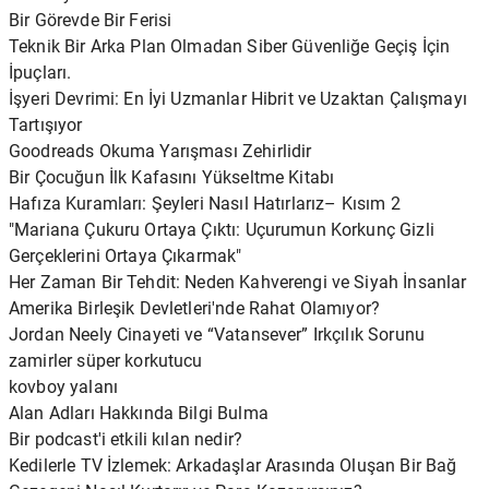
Bir Görevde Bir Ferisi
Teknik Bir Arka Plan Olmadan Siber Güvenliğe Geçiş İçin
İpuçları.
İşyeri Devrimi: En İyi Uzmanlar Hibrit ve Uzaktan Çalışmayı
Tartışıyor
Goodreads Okuma Yarışması Zehirlidir
Bir Çocuğun İlk Kafasını Yükseltme Kitabı
Hafıza Kuramları: Şeyleri Nasıl Hatırlarız– Kısım 2
"Mariana Çukuru Ortaya Çıktı: Uçurumun Korkunç Gizli
Gerçeklerini Ortaya Çıkarmak"
Her Zaman Bir Tehdit: Neden Kahverengi ve Siyah İnsanlar
Amerika Birleşik Devletleri'nde Rahat Olamıyor?
Jordan Neely Cinayeti ve “Vatansever” Irkçılık Sorunu
zamirler süper korkutucu
kovboy yalanı
Alan Adları Hakkında Bilgi Bulma
Bir podcast'i etkili kılan nedir?
Kedilerle TV İzlemek: Arkadaşlar Arasında Oluşan Bir Bağ