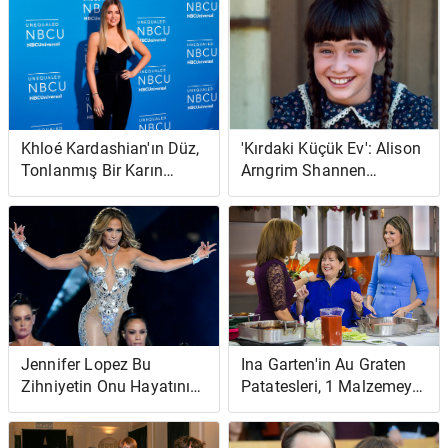
Duydum'
Khloé Kardashian'ın Düz,
'Kırdaki Küçük Ev': Alison
Tonlanmış Bir Karın
Arngrim Shannen
Almak İçin 45 Dakikalık
Doherty'nin Melissa
Egzersizi
Gilbert'ın Bir 'Klonu'
Olduğunu Söyledi
Jennifer Lopez Bu
Ina Garten'in Au Graten
Zihniyetin Onu Hayatının
Patatesleri, 1 Malzemeyle
'En İyi Şekline' Getirdiğini
Çok Yalınayak Contessa
İddia Ediyor
Taraklı Patateslerde