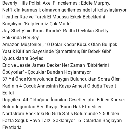
Beverly Hills Polisi: Axel F incelemesi: Eddie Murphy,
Netflix'in karmaşık olmayan gerilemesinde işi kolaylaştırıyor
Heather Rae ve Tarek El Moussa Erkek Bebeklerini
Karşılıyor: 'Kalplerimiz Çok Mutlu'
Jay Shetty'nin Karısı Kimdir? Radhi Devlukia-Shetty
Hakkında Her Şey
Amazon Müşterileri, 10 Dolar Kadar Küçük Olan Bu İpek
Yastık Kılıfları Sayesinde "Şımartılmış Bir Bebek Gibi"
Uyuduklarını Söyledi
Eric ve Jessie James Decker Her Zaman "Birbirlerini
Öpüyorlar" - Çocuklar Bundan Hoşlanmıyor
37 Yıl Önce Karayolunda Baygın Bulunduktan Sonra Ölen
Kadının 4 Çocuk Annesinin Kayıp Annesi Olduğu Tespit
Edildi
Rapçilere Ait Olduğuna İnanılan Cesetler İptal Edilen Konser
Bulunduğundan Beri Kayıp: 'Bunu Hak Etmediler'
Nordstrom Rack'teki Bu Gizli Satış Bölümünde 2.500'den
Fazla Soğuk Hava Tarzı Saklanıyor - 6 Dolardan Başlayan
Fiyatlarla