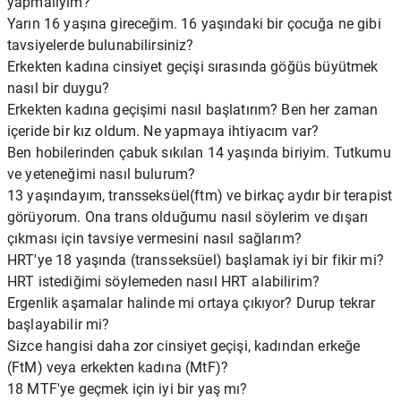
yapmalıyım?
Yarın 16 yaşına gireceğim. 16 yaşındaki bir çocuğa ne gibi
tavsiyelerde bulunabilirsiniz?
Erkekten kadına cinsiyet geçişi sırasında göğüs büyütmek
nasıl bir duygu?
Erkekten kadına geçişimi nasıl başlatırım? Ben her zaman
içeride bir kız oldum. Ne yapmaya ihtiyacım var?
Ben hobilerinden çabuk sıkılan 14 yaşında biriyim. Tutkumu
ve yeteneğimi nasıl bulurum?
13 yaşındayım, transseksüel(ftm) ve birkaç aydır bir terapist
görüyorum. Ona trans olduğumu nasıl söylerim ve dışarı
çıkması için tavsiye vermesini nasıl sağlarım?
HRT'ye 18 yaşında (transseksüel) başlamak iyi bir fikir mi?
HRT istediğimi söylemeden nasıl HRT alabilirim?
Ergenlik aşamalar halinde mi ortaya çıkıyor? Durup tekrar
başlayabilir mi?
Sizce hangisi daha zor cinsiyet geçişi, kadından erkeğe
(FtM) veya erkekten kadına (MtF)?
18 MTF'ye geçmek için iyi bir yaş mı?