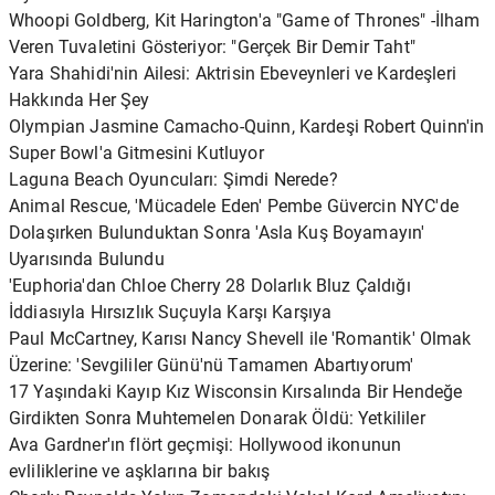
Whoopi Goldberg, Kit Harington'a "Game of Thrones" -İlham
Veren Tuvaletini Gösteriyor: "Gerçek Bir Demir Taht"
Yara Shahidi'nin Ailesi: Aktrisin Ebeveynleri ve Kardeşleri
Hakkında Her Şey
Olympian Jasmine Camacho-Quinn, Kardeşi Robert Quinn'in
Super Bowl'a Gitmesini Kutluyor
Laguna Beach Oyuncuları: Şimdi Nerede?
Animal Rescue, 'Mücadele Eden' Pembe Güvercin NYC'de
Dolaşırken Bulunduktan Sonra 'Asla Kuş Boyamayın'
Uyarısında Bulundu
'Euphoria'dan Chloe Cherry 28 Dolarlık Bluz Çaldığı
İddiasıyla Hırsızlık Suçuyla Karşı Karşıya
Paul McCartney, Karısı Nancy Shevell ile 'Romantik' Olmak
Üzerine: 'Sevgililer Günü'nü Tamamen Abartıyorum'
17 Yaşındaki Kayıp Kız Wisconsin Kırsalında Bir Hendeğe
Girdikten Sonra Muhtemelen Donarak Öldü: Yetkililer
Ava Gardner'ın flört geçmişi: Hollywood ikonunun
evliliklerine ve aşklarına bir bakış