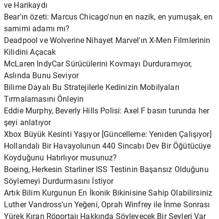
ve Harikaydı
Bear'ın özeti: Marcus Chicago'nun en nazik, en yumuşak, en
samimi adamı mı?
Deadpool ve Wolverine Nihayet Marvel'ın X-Men Filmlerinin
Kilidini Açacak
McLaren IndyCar Sürücülerini Kovmayı Durduramıyor,
Aslında Bunu Seviyor
Bilime Dayalı Bu Stratejilerle Kedinizin Mobilyaları
Tırmalamasını Önleyin
Eddie Murphy, Beverly Hills Polisi: Axel F basın turunda her
şeyi anlatıyor
Xbox Büyük Kesinti Yaşıyor [Güncelleme: Yeniden Çalışıyor]
Hollandalı Bir Havayolunun 440 Sincabı Dev Bir Öğütücüye
Koyduğunu Hatırlıyor musunuz?
Boeing, Herkesin Starliner ISS Testinin Başarısız Olduğunu
Söylemeyi Durdurmasını İstiyor
Artık Bilim Kurgunun En İkonik Bikinisine Sahip Olabilirsiniz
Luther Vandross'un Yeğeni, Oprah Winfrey ile İnme Sonrası
Yürek Kıran Röportajı Hakkında Söyleyecek Bir Şeyleri Var