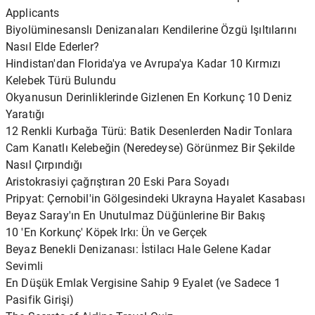
Applicants
Biyolüminesanslı Denizanaları Kendilerine Özgü Işıltılarını
Nasıl Elde Ederler?
Hindistan'dan Florida'ya ve Avrupa'ya Kadar 10 Kırmızı
Kelebek Türü Bulundu
Okyanusun Derinliklerinde Gizlenen En Korkunç 10 Deniz
Yaratığı
12 Renkli Kurbağa Türü: Batik Desenlerden Nadir Tonlara
Cam Kanatlı Kelebeğin (Neredeyse) Görünmez Bir Şekilde
Nasıl Çırpındığı
Aristokrasiyi çağrıştıran 20 Eski Para Soyadı
Pripyat: Çernobil'in Gölgesindeki Ukrayna Hayalet Kasabası
Beyaz Saray'ın En Unutulmaz Düğünlerine Bir Bakış
10 'En Korkunç' Köpek Irkı: Ün ve Gerçek
Beyaz Benekli Denizanası: İstilacı Hale Gelene Kadar
Sevimli
En Düşük Emlak Vergisine Sahip 9 Eyalet (ve Sadece 1
Pasifik Girişi)