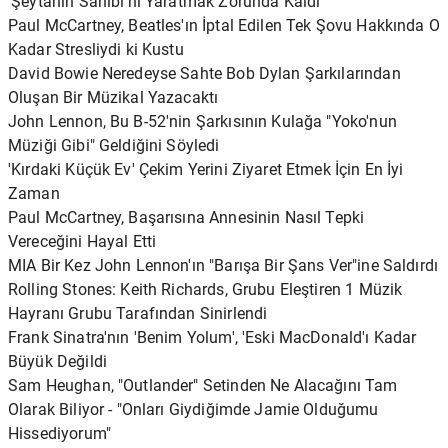
'Şeytanın Sahibi'ni Yaratmak Zorunda Kaldı
Paul McCartney, Beatles'ın İptal Edilen Tek Şovu Hakkında O
Kadar Stresliydi ki Kustu
David Bowie Neredeyse Sahte Bob Dylan Şarkılarından
Oluşan Bir Müzikal Yazacaktı
John Lennon, Bu B-52'nin Şarkısının Kulağa "Yoko'nun
Müziği Gibi" Geldiğini Söyledi
'Kırdaki Küçük Ev' Çekim Yerini Ziyaret Etmek İçin En İyi
Zaman
Paul McCartney, Başarısına Annesinin Nasıl Tepki
Vereceğini Hayal Etti
MIA Bir Kez John Lennon'ın "Barışa Bir Şans Ver"ine Saldırdı
Rolling Stones: Keith Richards, Grubu Eleştiren 1 Müzik
Hayranı Grubu Tarafından Sinirlendi
Frank Sinatra'nın 'Benim Yolum', 'Eski MacDonald'ı Kadar
Büyük Değildi
Sam Heughan, "Outlander" Setinden Ne Alacağını Tam
Olarak Biliyor - "Onları Giydiğimde Jamie Olduğumu
Hissediyorum"