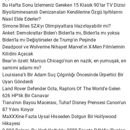
Bu Hafta Sonu İzlemeniz Gereken 15 Klasik 90'lar TV Dizisi
Biyolüminesanslı Denizanaları Kendilerine Özgü Işıltılarını
Nasıl Elde Ederler?
Simone Biles SZA'yı Olimpiyatlara Hazırlayabilir mi?
Anket: Demokratlar Biden'ı Biden'la mı, Biden'la mı yoksa
Biden'la mı Değiştirseler de Trump'ın Peşinde
Deadpool ve Wolverine Nihayet Marvel'ın X-Men Filmlerinin
Kilidini Açacak
Bear'ın özeti: Marcus Chicago'nun en nazik, en yumuşak, en
samimi adamı mı?
Louisiana'lı Bir Adam Suç Çılgınlığı Öncesinde Ürpertici Bir
Uyarı Gönderdi
Land Rover Defender Octa, Raptors Of The World'e Gelen
626 HP'lik Bir Canavar
Tiana'nın Bayou Macerası, Tuhaf Disney Prensesi Canon'un
87 Yılını Kırıyor
MaXXXine Fazla Uysal Hisseden Dolgun Bir Hollywood
Hikayesi