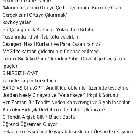
Etkili Fedakarlık Nedir?
"Mariana Çukuru Ortaya Çıktı: Uçurumun Korkunç Gizli
Gerçeklerini Ortaya Çıkarmak"
kovboy yalanı
Bir Çocuğun İlk Kafasını Yükseltme Kitabı
Tasarımda iki yıl - İyi, kötü ve çirkin…
Gezegeni Nasıl Kurtarır ve Para Kazanırsınız?
MY24'te karbon gideriminin finanse edilmesi
Teknik Bir Arka Plan Olmadan Siber Güvenliğe Geçiş İçin
İpuçları.
SINIRSIZ HAYAT
zamirler süper korkutucu
BARD VS ChatGPT: Analitik problemler üzerinde test etme
Jordan Neely Cinayeti ve “Vatansever” Irkçılık Sorunu
Her Zaman Bir Tehdit: Neden Kahverengi ve Siyah İnsanlar
Amerika Birleşik Devletleri'nde Rahat Olamıyor?
O Tehdit Arşivi: Cilt 7 Black Basta
Öğrenci Öğretmen Oluyor
Bekleme mevsiminizde yapabilecekleriniz (teknikte ilk işinizi