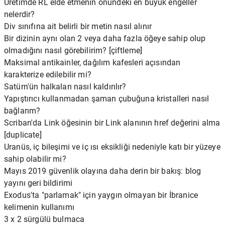
Üretimde RL elde etmenin önündeki en büyük engeller
nelerdir?
Div sınıfına ait belirli bir metin nasıl alınır
Bir dizinin aynı olan 2 veya daha fazla öğeye sahip olup
olmadığını nasıl görebilirim? [çiftleme]
Maksimal antikainler, dağılım kafesleri açısından
karakterize edilebilir mi?
Satürn'ün halkaları nasıl kaldırılır?
Yapıştırıcı kullanmadan şaman çubuğuna kristalleri nasıl
bağlarım?
Scriban'da Link öğesinin bir Link alanının href değerini alma
[duplicate]
Uranüs, iç bileşimi ve iç ısı eksikliği nedeniyle katı bir yüzeye
sahip olabilir mi?
Mayıs 2019 güvenlik olayına daha derin bir bakış: blog
yayını geri bildirimi
Exodus'ta "parlamak" için yaygın olmayan bir İbranice
kelimenin kullanımı
3 x 2 sürgülü bulmaca