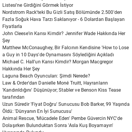
Listesi'ne Girdiğini Görmek İstiyor
Nordstrom Rack'teki Bu Gizli Satış Bölümünde 2.500'den
Fazla Soğuk Hava Tarzı Saklanıyor - 6 Dolardan Başlayan
Fiyatlarla
John Cleese'in Karısı Kimdir? Jennifer Wade Hakkında Her
Şey
Matthew McConaughey, Bir Falcının Kendisine 'How to Lose
a Guy in 10 Days'de Oynamasını Söylediğini Açıkladı
Michael C. Hall'un Karısı Kimdir? Morgan Macgregor
Hakkında Her Şey
Laguna Beach Oyuncuları: Şimdi Nerede?
Law & Order'dan Danielle Moné Truitt, Hayranların
'Kandırıldığını' Düşünüyor; Stabler ve Benson Kiss Tease
tarafından
Uzun Süredir 'Fiyat Doğru' Sunucusu Bob Barker, 99 Yaşında
Öldü: 'Dünyanın En İyi Sunucusu'
Animal Rescue, 'Mücadele Eden' Pembe Güvercin NYC'de
Dolaşırken Bulunduktan Sonra 'Asla Kuş Boyamayın'