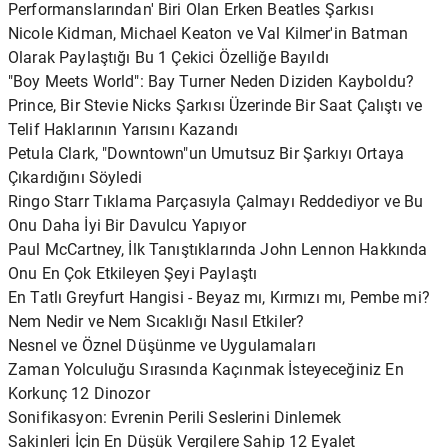
Performanslarından' Biri Olan Erken Beatles Şarkısı
Nicole Kidman, Michael Keaton ve Val Kilmer'in Batman
Olarak Paylaştığı Bu 1 Çekici Özelliğe Bayıldı
"Boy Meets World": Bay Turner Neden Diziden Kayboldu?
Prince, Bir Stevie Nicks Şarkısı Üzerinde Bir Saat Çalıştı ve
Telif Haklarının Yarısını Kazandı
Petula Clark, "Downtown"un Umutsuz Bir Şarkıyı Ortaya
Çıkardığını Söyledi
Ringo Starr Tıklama Parçasıyla Çalmayı Reddediyor ve Bu
Onu Daha İyi Bir Davulcu Yapıyor
Paul McCartney, İlk Tanıştıklarında John Lennon Hakkında
Onu En Çok Etkileyen Şeyi Paylaştı
En Tatlı Greyfurt Hangisi - Beyaz mı, Kırmızı mı, Pembe mi?
Nem Nedir ve Nem Sıcaklığı Nasıl Etkiler?
Nesnel ve Öznel Düşünme ve Uygulamaları
Zaman Yolculuğu Sırasında Kaçınmak İsteyeceğiniz En
Korkunç 12 Dinozor
Sonifikasyon: Evrenin Perili Seslerini Dinlemek
Sakinleri İçin En Düşük Vergilere Sahip 12 Eyalet