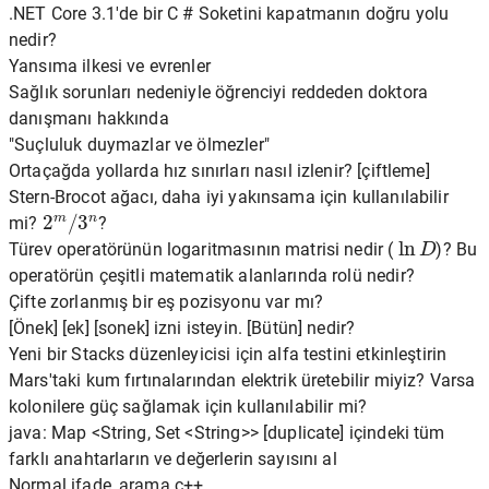
.NET Core 3.1'de bir C # Soketini kapatmanın doğru yolu
nedir?
Yansıma ilkesi ve evrenler
Sağlık sorunları nedeniyle öğrenciyi reddeden doktora
danışmanı hakkında
"Suçluluk duymazlar ve ölmezler"
Ortaçağda yollarda hız sınırları nasıl izlenir? [çiftleme]
Stern-Brocot ağacı, daha iyi yakınsama için kullanılabilir
2
m
/
3
n
mi?
?
ln
D
Türev operatörünün logaritmasının matrisi nedir (
)? Bu
operatörün çeşitli matematik alanlarında rolü nedir?
Çifte zorlanmış bir eş pozisyonu var mı?
[Önek] [ek] [sonek] izni isteyin. [Bütün] nedir?
Yeni bir Stacks düzenleyicisi için alfa testini etkinleştirin
Mars'taki kum fırtınalarından elektrik üretebilir miyiz? Varsa
kolonilere güç sağlamak için kullanılabilir mi?
java: Map <String, Set <String>> [duplicate] içindeki tüm
farklı anahtarların ve değerlerin sayısını al
Normal ifade_arama c++