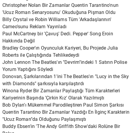
Christopher Nolan Bir Zamanlar Quentin Tarantino'nun
'Ucuz Roman Senaryosunu' Okuduğuna Pişman Oldu
Billy Crystal ve Robin Williams Tüm 'Arkadaşlarının'
Cameo'sunu Reklam Yayınladı
Paul McCartney bir 'Çavuş' Dedi. Pepper' Song Eroin
Hakkında Değil
Bradley Cooper'ın Oyunculuk Kariyeri, Bu Projede Julia
Roberts ile Çalıştığında Tehlikedeydi
John Lennon The Beatles'ın "Devrim"indeki 1 Satırın Polise
Yorum Yaptığını Söyledi
Donovan, Şarkılarından 1'ini The Beatles'ın "Lucy in the Sky
with Diamonds" şarkısıyla karşılaştırdı
Winona Ryder Bir Zamanlar Paylaştığı Tüm Karakterleri
Kariyerinin Başında 'Çirkin Kız' Olarak Yazılmıştı
Bob Dylan'ı Mükemmel Parodileştiren Paul Simon Şarkısı
Quentin Tarantino Bir Zamanlar Yazdığı En İlginç Karakterin
"Ucuz Roman"da Olduğunu Paylaşmıştı
Buddy Ebsen'in 'The Andy Griffith Show'daki Rolüne Bir