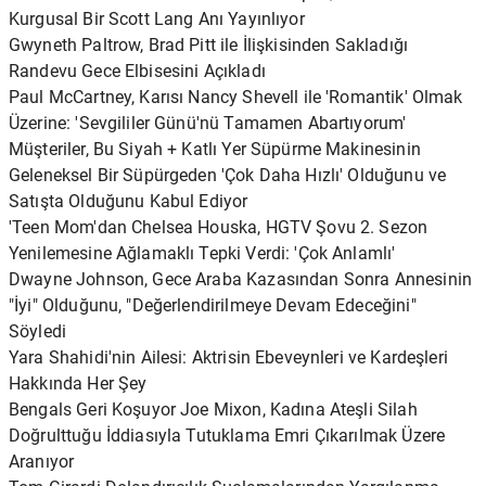
Kurgusal Bir Scott Lang Anı Yayınlıyor
Gwyneth Paltrow, Brad Pitt ile İlişkisinden Sakladığı
Randevu Gece Elbisesini Açıkladı
Paul McCartney, Karısı Nancy Shevell ile 'Romantik' Olmak
Üzerine: 'Sevgililer Günü'nü Tamamen Abartıyorum'
Müşteriler, Bu Siyah + Katlı Yer Süpürme Makinesinin
Geleneksel Bir Süpürgeden 'Çok Daha Hızlı' Olduğunu ve
Satışta Olduğunu Kabul Ediyor
'Teen Mom'dan Chelsea Houska, HGTV Şovu 2. Sezon
Yenilemesine Ağlamaklı Tepki Verdi: 'Çok Anlamlı'
Dwayne Johnson, Gece Araba Kazasından Sonra Annesinin
"İyi" Olduğunu, "Değerlendirilmeye Devam Edeceğini"
Söyledi
Yara Shahidi'nin Ailesi: Aktrisin Ebeveynleri ve Kardeşleri
Hakkında Her Şey
Bengals Geri Koşuyor Joe Mixon, Kadına Ateşli Silah
Doğrulttuğu İddiasıyla Tutuklama Emri Çıkarılmak Üzere
Aranıyor