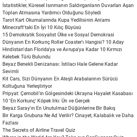
İstatistikler, Küresel Isınmanın Saldırganların Duvarları Aşan
Topları Atmasına Yardımcı Olduğunu Söyledi
Tarot Kart Okumalarında Kupa Yedilisinin Anlamı
Minecraft'taki En İyi 10 Kılıç Büyüsü
15 Demokratik Sosyalist Ülke ve Sosyal Demokrasi
Dünyanın En Korkunç Roller Coaster'ı Hangisi? 10 Aday
Hindistan'dan Florida'ya ve Avrupa'ya Kadar 10 Kırmızı
Kelebek Türü Bulundu
Beyaz Benekli Denizanası: İstilacı Hale Gelene Kadar
Sevimli
Kit Cars, Sizi Dünyanın En Ateşli Arabalarının Sürücü
Koltuğuna Yerleştiriyor
Pripyat: Çernobil'in Gölgesindeki Ukrayna Hayalet Kasabası
10 'En Korkunç' Köpek Irkı: Ün ve Gerçek
Beyaz Saray'ın En Unutulmaz Düğünlerine Bir Bakış
Bir Karga Grubuna Ne Ad Verilir? Cinayet, Kalabalık ve Daha
Fazlası
The Secrets of Airline Travel Quiz