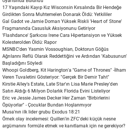
Uyarısında Bulundu
17 Yaşındaki Kayıp Kız Wisconsin Kırsalında Bir Hendeğe
Girdikten Sonra Muhtemelen Donarak Öldü: Yetkililer
Gal Gadot ve Jamie Dornan Yüksek Riskli 'Heart of Stone'
Fragmanında Casusluk Aksiyonunu Getiriyor
'Flashdance' Şarkıcısı Irene Cara Hipertansiyon ve Yüksek
Kolesterolden Öldü: Rapor
MSNBC'den Yasmin Vossoughian, Doktorun Göğüs
Ağrılarını Reflü Olarak Reddettiğini ve Ardından 'Kabusunun'
Başladığını Söyledi
Whoopi Goldberg, Kit Harington'a "Game of Thrones" -İlham
Veren Tuvaletini Gösteriyor: "Gerçek Bir Demir Taht"
Kirstie Alley's Estate, Late Star'ın Lisa Marie Presley'den
Satın Aldığı 6 Milyon Dolarlık Florida Evini Listeliyor
Eric ve Jessie James Decker Her Zaman "Birbirlerini
Öpüyorlar" - Çocuklar Bundan Hoşlanmıyor
Musa'nın ilk lider grubu Exodus 18:21
Örnek olay incelemesi: Quillen'in ZFC'deki küçük nesne
argümanını formüle etmek ve kanıtlamak için ne gerekiyor?