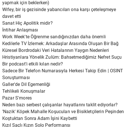
yapmak için beklerken)
Wifey, bir iş gezisinde yabancıları ona karşı çeteleşmeye
davet etti
Sanat Hiç Apolitik midir?
İntihar Anlaşması
Work Week'te Öğrenme sandığınızdan daha önemli
Kedilerle TV İzlemek: Arkadaşlar Arasında Oluşan Bir Bağ
Küresel Bordrodaki Veri Hatalarının Yaygın Nedenleri
Hristiyanlara Yönelik Zulüm: Bahsetmediğimiz Nefret Suçu
Bir podcast'i etkili kılan nedir?
Sadece Bir Telefon Numarasıyla Herkesi Takip Edin | OSINT
Soruşturması
Galler'de Dil Egemenliği
Tehlikeli Konuşmalar
Pazar S'mores
Neden bazı serbest çalışanlar hayatlarını taklit ediyorlar?
'Nazik' Köpek Mahalle Koşucuları ve Bisikletçilerin Peşinden
Koştuktan Sonra Adam İşini Kaybetti
Kızıl Saçlı Kızın Solo Performansı