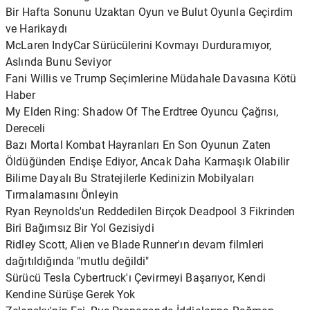
Bir Hafta Sonunu Uzaktan Oyun ve Bulut Oyunla Geçirdim
ve Harikaydı
McLaren IndyCar Sürücülerini Kovmayı Durduramıyor,
Aslında Bunu Seviyor
Fani Willis ve Trump Seçimlerine Müdahale Davasına Kötü
Haber
My Elden Ring: Shadow Of The Erdtree Oyuncu Çağrısı,
Dereceli
Bazı Mortal Kombat Hayranları En Son Oyunun Zaten
Öldüğünden Endişe Ediyor, Ancak Daha Karmaşık Olabilir
Bilime Dayalı Bu Stratejilerle Kedinizin Mobilyaları
Tırmalamasını Önleyin
Ryan Reynolds'un Reddedilen Birçok Deadpool 3 Fikrinden
Biri Bağımsız Bir Yol Gezisiydi
Ridley Scott, Alien ve Blade Runner'ın devam filmleri
dağıtıldığında "mutlu değildi"
Sürücü Tesla Cybertruck'ı Çevirmeyi Başarıyor, Kendi
Kendine Sürüşe Gerek Yok