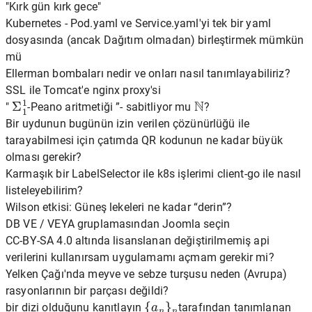
"Kırk gün kırk gece"
Kubernetes - Pod.yaml ve Service.yaml'yi tek bir yaml
dosyasında (ancak Dağıtım olmadan) birleştirmek mümkün
mü
Ellerman bombaları nedir ve onları nasıl tanımlayabiliriz?
SSL ile Tomcat'e nginx proxy'si
Σ
1
1
N
"
-Peano aritmetiği ”- sabitliyor mu
?
Bir uydunun bugünün izin verilen çözünürlüğü ile
tarayabilmesi için çatımda QR kodunun ne kadar büyük
olması gerekir?
Karmaşık bir LabelSelector ile k8s işlerimi client-go ile nasıl
listeleyebilirim?
Wilson etkisi: Güneş lekeleri ne kadar “derin”?
DB VE / VEYA gruplamasından Joomla seçin
CC-BY-SA 4.0 altında lisanslanan değiştirilmemiş api
verilerini kullanırsam uygulamamı açmam gerekir mi?
Yelken Çağı'nda meyve ve sebze turşusu neden (Avrupa)
rasyonlarının bir parçası değildi?
{
a
n
}
n
bir dizi olduğunu kanıtlayın
tarafından tanımlanan