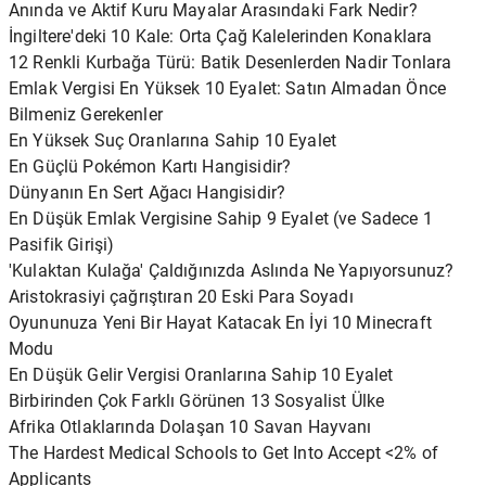
Anında ve Aktif Kuru Mayalar Arasındaki Fark Nedir?
İngiltere'deki 10 Kale: Orta Çağ Kalelerinden Konaklara
12 Renkli Kurbağa Türü: Batik Desenlerden Nadir Tonlara
Emlak Vergisi En Yüksek 10 Eyalet: Satın Almadan Önce
Bilmeniz Gerekenler
En Yüksek Suç Oranlarına Sahip 10 Eyalet
En Güçlü Pokémon Kartı Hangisidir?
Dünyanın En Sert Ağacı Hangisidir?
En Düşük Emlak Vergisine Sahip 9 Eyalet (ve Sadece 1
Pasifik Girişi)
'Kulaktan Kulağa' Çaldığınızda Aslında Ne Yapıyorsunuz?
Aristokrasiyi çağrıştıran 20 Eski Para Soyadı
Oyununuza Yeni Bir Hayat Katacak En İyi 10 Minecraft
Modu
En Düşük Gelir Vergisi Oranlarına Sahip 10 Eyalet
Birbirinden Çok Farklı Görünen 13 Sosyalist Ülke
Afrika Otlaklarında Dolaşan 10 Savan Hayvanı
The Hardest Medical Schools to Get Into Accept <2% of
Applicants