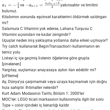
a
1
=
−
1
4
−
a
n
+
1
=
a
n
a
n
+
1
+
4
4
ve
yakınsaktır ve limitini
bulunuz.
Kitabımın sonunda eşcinsel karakterimi öldürmek saldırgan
mı?
Salamura C Vitamini yok ederse, Lahana Turşusu C
Vitamini açısından ne kadar zengindir?
Uçuşlar neden iniş yaklaşma yollarına daha erken uçmuyor?
Try catch kullanarak BeginTransaction'ı kullanmanın en
temiz yolu
Listeyi iç içe geçmiş listenin öğelerine göre grupla
[yinelenen]
Yargıtay, suçlamayı anayasaya aykırı ilan edebilir mi?
[çiftleme]
Ay, Dünya'ya çarpmamak veya uzaya kaçmamak için doğru
hıza sahiptir. İhtimaller nelerdir?
Kurt Adam Modasının Tarihi, Bölüm 1: 2000'ler
MOC'ler: LEGO ticari markasının kullanımıyla ilgili bir soru
Type = color içindeki iç kenarlığı kaldır