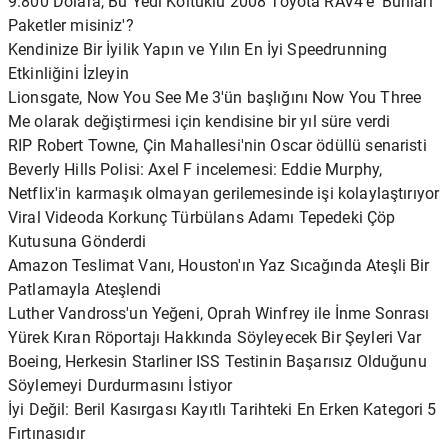
9.800 Dolara, Bu Yedi Koltuklu 2008 Toyota RAV4'e 'Bunları
Paketler misiniz'?
Kendinize Bir İyilik Yapın ve Yılın En İyi Speedrunning
Etkinliğini İzleyin
Lionsgate, Now You See Me 3'ün başlığını Now You Three
Me olarak değiştirmesi için kendisine bir yıl süre verdi
RIP Robert Towne, Çin Mahallesi'nin Oscar ödüllü senaristi
Beverly Hills Polisi: Axel F incelemesi: Eddie Murphy,
Netflix'in karmaşık olmayan gerilemesinde işi kolaylaştırıyor
Viral Videoda Korkunç Türbülans Adamı Tepedeki Çöp
Kutusuna Gönderdi
Amazon Teslimat Vanı, Houston'ın Yaz Sıcağında Ateşli Bir
Patlamayla Ateşlendi
Luther Vandross'un Yeğeni, Oprah Winfrey ile İnme Sonrası
Yürek Kıran Röportajı Hakkında Söyleyecek Bir Şeyleri Var
Boeing, Herkesin Starliner ISS Testinin Başarısız Olduğunu
Söylemeyi Durdurmasını İstiyor
İyi Değil: Beril Kasırgası Kayıtlı Tarihteki En Erken Kategori 5
Fırtınasıdır