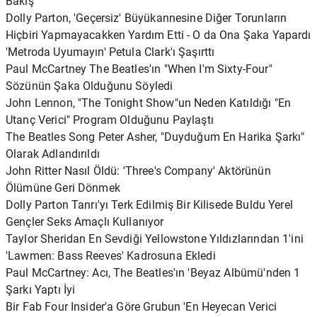
Bakış
Dolly Parton, 'Geçersiz' Büyükannesine Diğer Torunların
Hiçbiri Yapmayacakken Yardım Etti - O da Ona Şaka Yapardı
'Metroda Uyumayın' Petula Clark'ı Şaşırttı
Paul McCartney The Beatles'ın "When I'm Sixty-Four"
Sözünün Şaka Olduğunu Söyledi
John Lennon, "The Tonight Show"un Neden Katıldığı "En
Utanç Verici" Program Olduğunu Paylaştı
The Beatles Song Peter Asher, "Duyduğum En Harika Şarkı"
Olarak Adlandırıldı
John Ritter Nasıl Öldü: 'Three's Company' Aktörünün
Ölümüne Geri Dönmek
Dolly Parton Tanrı'yı ​​Terk Edilmiş Bir Kilisede Buldu Yerel
Gençler Seks Amaçlı Kullanıyor
Taylor Sheridan En Sevdiği Yellowstone Yıldızlarından 1'ini
'Lawmen: Bass Reeves' Kadrosuna Ekledi
Paul McCartney: Acı, The Beatles'ın 'Beyaz Albümü'nden 1
Şarkı Yaptı İyi
Bir Fab Four Insider'a Göre Grubun 'En Heyecan Verici