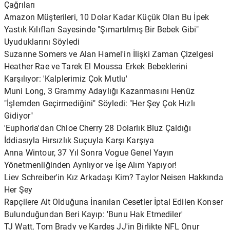
Çağrıları
Amazon Müşterileri, 10 Dolar Kadar Küçük Olan Bu İpek
Yastık Kılıfları Sayesinde "Şımartılmış Bir Bebek Gibi"
Uyuduklarını Söyledi
Suzanne Somers ve Alan Hamel'in İlişki Zaman Çizelgesi
Heather Rae ve Tarek El Moussa Erkek Bebeklerini
Karşılıyor: 'Kalplerimiz Çok Mutlu'
Muni Long, 3 Grammy Adaylığı Kazanmasını Henüz
"İşlemden Geçirmediğini" Söyledi: "Her Şey Çok Hızlı
Gidiyor"
'Euphoria'dan Chloe Cherry 28 Dolarlık Bluz Çaldığı
İddiasıyla Hırsızlık Suçuyla Karşı Karşıya
Anna Wintour, 37 Yıl Sonra Vogue Genel Yayın
Yönetmenliğinden Ayrılıyor ve İşe Alım Yapıyor!
Liev Schreiber'in Kız Arkadaşı Kim? Taylor Neisen Hakkında
Her Şey
Rapçilere Ait Olduğuna İnanılan Cesetler İptal Edilen Konser
Bulunduğundan Beri Kayıp: 'Bunu Hak Etmediler'
TJ Watt, Tom Brady ve Kardeş JJ'in Birlikte NFL Onur