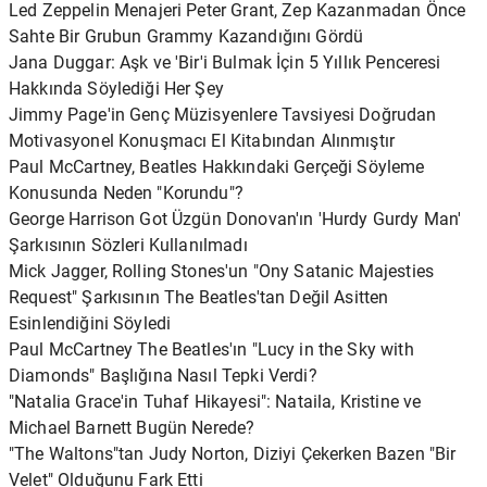
Led Zeppelin Menajeri Peter Grant, Zep Kazanmadan Önce
Sahte Bir Grubun Grammy Kazandığını Gördü
Jana Duggar: Aşk ve 'Bir'i Bulmak İçin 5 Yıllık Penceresi
Hakkında Söylediği Her Şey
Jimmy Page'in Genç Müzisyenlere Tavsiyesi Doğrudan
Motivasyonel Konuşmacı El Kitabından Alınmıştır
Paul McCartney, Beatles Hakkındaki Gerçeği Söyleme
Konusunda Neden "Korundu"?
George Harrison Got Üzgün ​​Donovan'ın 'Hurdy Gurdy Man'
Şarkısının Sözleri Kullanılmadı
Mick Jagger, Rolling Stones'un "Ony Satanic Majesties
Request" Şarkısının The Beatles'tan Değil Asitten
Esinlendiğini Söyledi
Paul McCartney The Beatles'ın "Lucy in the Sky with
Diamonds" Başlığına Nasıl Tepki Verdi?
"Natalia Grace'in Tuhaf Hikayesi": Nataila, Kristine ve
Michael Barnett Bugün Nerede?
"The Waltons"tan Judy Norton, Diziyi Çekerken Bazen "Bir
Velet" Olduğunu Fark Etti