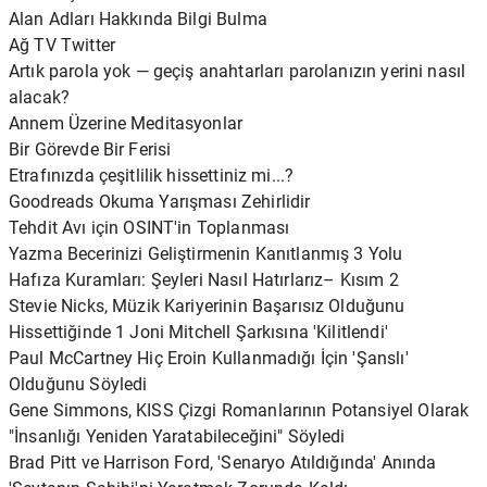
Alan Adları Hakkında Bilgi Bulma
Ağ TV Twitter
Artık parola yok — geçiş anahtarları parolanızın yerini nasıl
alacak?
Annem Üzerine Meditasyonlar
Bir Görevde Bir Ferisi
Etrafınızda çeşitlilik hissettiniz mi...?
Goodreads Okuma Yarışması Zehirlidir
Tehdit Avı için OSINT'in Toplanması
Yazma Becerinizi Geliştirmenin Kanıtlanmış 3 Yolu
Hafıza Kuramları: Şeyleri Nasıl Hatırlarız– Kısım 2
Stevie Nicks, Müzik Kariyerinin Başarısız Olduğunu
Hissettiğinde 1 Joni Mitchell Şarkısına 'Kilitlendi'
Paul McCartney Hiç Eroin Kullanmadığı İçin 'Şanslı'
Olduğunu Söyledi
Gene Simmons, KISS Çizgi Romanlarının Potansiyel Olarak
"İnsanlığı Yeniden Yaratabileceğini" Söyledi
Brad Pitt ve Harrison Ford, 'Senaryo Atıldığında' Anında