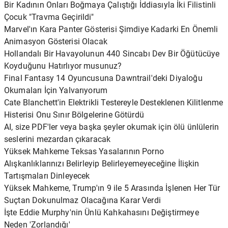
Bir Kadının Onları Boğmaya Çalıştığı İddiasıyla İki Filistinli
Çocuk "Travma Geçirildi"
Marvel'ın Kara Panter Gösterisi Şimdiye Kadarki En Önemli
Animasyon Gösterisi Olacak
Hollandalı Bir Havayolunun 440 Sincabı Dev Bir Öğütücüye
Koyduğunu Hatırlıyor musunuz?
Final Fantasy 14 Oyuncusuna Dawntrail'deki Diyaloğu
Okumaları İçin Yalvarıyorum
Cate Blanchett'in Elektrikli Testereyle Desteklenen Kilitlenme
Histerisi Onu Sınır Bölgelerine Götürdü
AI, size PDF'ler veya başka şeyler okumak için ölü ünlülerin
seslerini mezardan çıkaracak
Yüksek Mahkeme Teksas Yasalarının Porno
Alışkanlıklarınızı Belirleyip Belirleyemeyeceğine İlişkin
Tartışmaları Dinleyecek
Yüksek Mahkeme, Trump'ın 9 ile 5 Arasında İşlenen Her Tür
Suçtan Dokunulmaz Olacağına Karar Verdi
İşte Eddie Murphy'nin Ünlü Kahkahasını Değiştirmeye
Neden 'Zorlandığı'