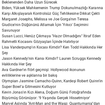
Beklenenden Daha Uzun Sürecek
Biden, Yüksek Mahkemenin Trump Dokunulmazlığı Kararına
Karşı Alkışlayarak Kontrolsüz Güç Tehlikesine Dikkat Çekti
Margaret Josephs, Melissa ve Joe Gorga'nın Teresa
Giudice'nin Düğününü Atlamak İçin 'Yıkıcı' Seçimini
Savunuyor
Susan Lucci, Henüz Çıkmaya "Hazır Olmadığını" İtiraf Eden
Rahmetli Kocasını Gözyaşları İçinde Hatırlıyor
Lisa Vanderpump'ın Kocası Kimdir? Ken Todd Hakkında Her
Şey
Jason Kennedy'nin Karısı Kimdir? Lauren Scruggs Kennedy
Hakkında Her Şey
Ava Gardner'ın flört geçmişi: Hollywood ikonunun
evliliklerine ve aşklarına bir bakış
Olympian Jasmine Camacho-Quinn, Kardeşi Robert Quinn'in
Super Bowl'a Gitmesini Kutluyor
Kevin Jonas'ın Kızı Alena, Doğum Günü Fotoğrafında
Büyümüş Görünüyor: '9 Yaşında Gerçek Hissetmiyor'
Marvel Aslında "Ant-Man and the Wasp: Quantumania"dan