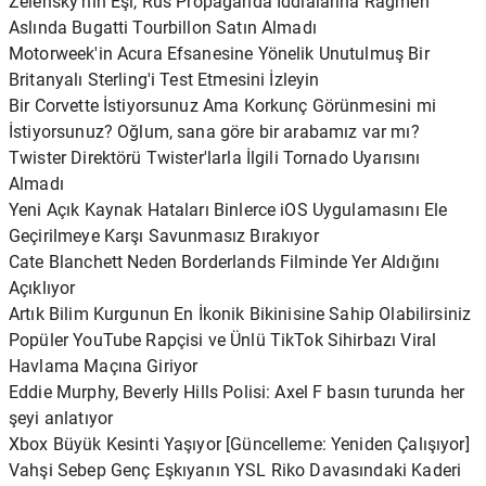
Zelensky'nin Eşi, Rus Propaganda İddialarına Rağmen
Aslında Bugatti Tourbillon Satın Almadı
Motorweek'in Acura Efsanesine Yönelik Unutulmuş Bir
Britanyalı Sterling'i Test Etmesini İzleyin
Bir Corvette İstiyorsunuz Ama Korkunç Görünmesini mi
İstiyorsunuz? Oğlum, sana göre bir arabamız var mı?
Twister Direktörü Twister'larla İlgili Tornado Uyarısını
Almadı
Yeni Açık Kaynak Hataları Binlerce iOS Uygulamasını Ele
Geçirilmeye Karşı Savunmasız Bırakıyor
Cate Blanchett Neden Borderlands Filminde Yer Aldığını
Açıklıyor
Artık Bilim Kurgunun En İkonik Bikinisine Sahip Olabilirsiniz
Popüler YouTube Rapçisi ve Ünlü TikTok Sihirbazı Viral
Havlama Maçına Giriyor
Eddie Murphy, Beverly Hills Polisi: Axel F basın turunda her
şeyi anlatıyor
Xbox Büyük Kesinti Yaşıyor [Güncelleme: Yeniden Çalışıyor]
Vahşi Sebep Genç Eşkıyanın YSL Riko Davasındaki Kaderi