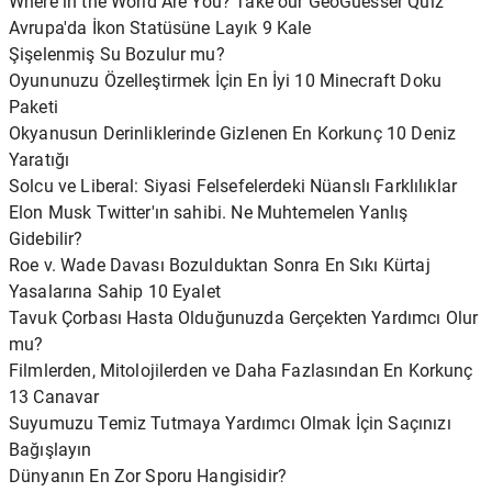
Where in the World Are You? Take our GeoGuesser Quiz
Avrupa'da İkon Statüsüne Layık 9 Kale
Şişelenmiş Su Bozulur mu?
Oyununuzu Özelleştirmek İçin En İyi 10 Minecraft Doku
Paketi
Okyanusun Derinliklerinde Gizlenen En Korkunç 10 Deniz
Yaratığı
Solcu ve Liberal: Siyasi Felsefelerdeki Nüanslı Farklılıklar
Elon Musk Twitter'ın sahibi. Ne Muhtemelen Yanlış
Gidebilir?
Roe v. Wade Davası Bozulduktan Sonra En Sıkı Kürtaj
Yasalarına Sahip 10 Eyalet
Tavuk Çorbası Hasta Olduğunuzda Gerçekten Yardımcı Olur
mu?
Filmlerden, Mitolojilerden ve Daha Fazlasından En Korkunç
13 Canavar
Suyumuzu Temiz Tutmaya Yardımcı Olmak İçin Saçınızı
Bağışlayın
Dünyanın En Zor Sporu Hangisidir?