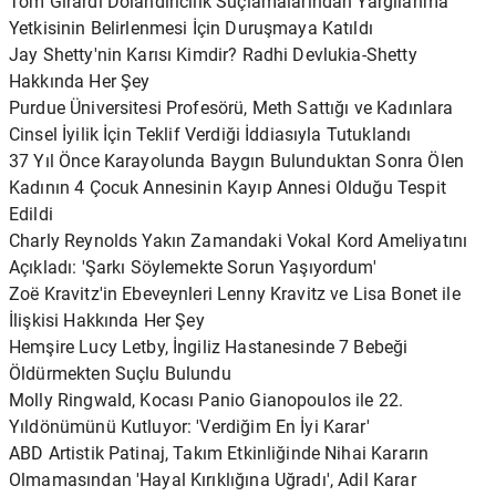
Tom Girardi Dolandırıcılık Suçlamalarından Yargılanma
Yetkisinin Belirlenmesi İçin Duruşmaya Katıldı
Jay Shetty'nin Karısı Kimdir? Radhi Devlukia-Shetty
Hakkında Her Şey
Purdue Üniversitesi Profesörü, Meth Sattığı ve Kadınlara
Cinsel İyilik İçin Teklif Verdiği İddiasıyla Tutuklandı
37 Yıl Önce Karayolunda Baygın Bulunduktan Sonra Ölen
Kadının 4 Çocuk Annesinin Kayıp Annesi Olduğu Tespit
Edildi
Charly Reynolds Yakın Zamandaki Vokal Kord Ameliyatını
Açıkladı: 'Şarkı Söylemekte Sorun Yaşıyordum'
Zoë Kravitz'in Ebeveynleri Lenny Kravitz ve Lisa Bonet ile
İlişkisi Hakkında Her Şey
Hemşire Lucy Letby, İngiliz Hastanesinde 7 Bebeği
Öldürmekten Suçlu Bulundu
Molly Ringwald, Kocası Panio Gianopoulos ile 22.
Yıldönümünü Kutluyor: 'Verdiğim En İyi Karar'
ABD Artistik Patinaj, Takım Etkinliğinde Nihai Kararın
Olmamasından 'Hayal Kırıklığına Uğradı', Adil Karar