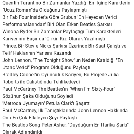
Quentin Tarantino Bir Zamanlar Yazdığı En İlginç Karakterin
"Ucuz Roman"da Olduğunu Paylaşmıştı
Bir Fab Four Insider'a Göre Grubun 'En Heyecan Verici
Performanslarından' Biri Olan Erken Beatles Şarkısı
Winona Ryder Bir Zamanlar Paylaştığı Tüm Karakterleri
Kariyerinin Başında 'Çirkin Kız' Olarak Yazılmıştı
Prince, Bir Stevie Nicks Şarkısı Üzerinde Bir Saat Çalıştı ve
Telif Haklarının Yarısını Kazandı
John Lennon, "The Tonight Show"un Neden Katıldığı "En
Utanç Verici" Program Olduğunu Paylaştı
Bradley Cooper'ın Oyunculuk Kariyeri, Bu Projede Julia
Roberts ile Çalıştığında Tehlikedeydi
Paul McCartney The Beatles'ın "When I'm Sixty-Four"
Sözünün Şaka Olduğunu Söyledi
'Metroda Uyumayın' Petula Clark'ı Şaşırttı
Paul McCartney, İlk Tanıştıklarında John Lennon Hakkında
Onu En Çok Etkileyen Şeyi Paylaştı
The Beatles Song Peter Asher, "Duyduğum En Harika Şarkı"
Olarak Adlandırıldı