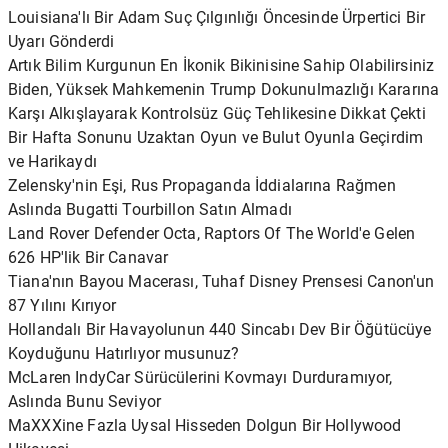
Louisiana'lı Bir Adam Suç Çılgınlığı Öncesinde Ürpertici Bir
Uyarı Gönderdi
Artık Bilim Kurgunun En İkonik Bikinisine Sahip Olabilirsiniz
Biden, Yüksek Mahkemenin Trump Dokunulmazlığı Kararına
Karşı Alkışlayarak Kontrolsüz Güç Tehlikesine Dikkat Çekti
Bir Hafta Sonunu Uzaktan Oyun ve Bulut Oyunla Geçirdim
ve Harikaydı
Zelensky'nin Eşi, Rus Propaganda İddialarına Rağmen
Aslında Bugatti Tourbillon Satın Almadı
Land Rover Defender Octa, Raptors Of The World'e Gelen
626 HP'lik Bir Canavar
Tiana'nın Bayou Macerası, Tuhaf Disney Prensesi Canon'un
87 Yılını Kırıyor
Hollandalı Bir Havayolunun 440 Sincabı Dev Bir Öğütücüye
Koyduğunu Hatırlıyor musunuz?
McLaren IndyCar Sürücülerini Kovmayı Durduramıyor,
Aslında Bunu Seviyor
MaXXXine Fazla Uysal Hisseden Dolgun Bir Hollywood