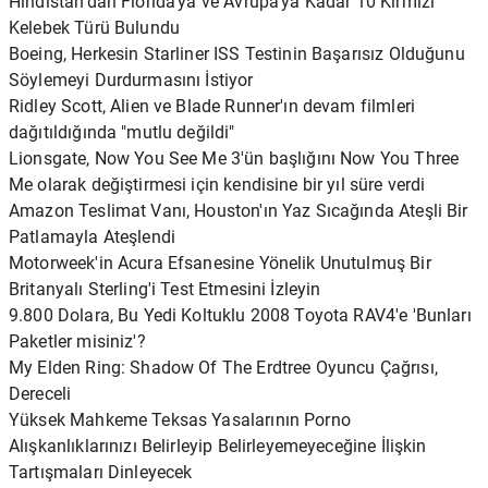
Hindistan'dan Florida'ya ve Avrupa'ya Kadar 10 Kırmızı
Kelebek Türü Bulundu
Boeing, Herkesin Starliner ISS Testinin Başarısız Olduğunu
Söylemeyi Durdurmasını İstiyor
Ridley Scott, Alien ve Blade Runner'ın devam filmleri
dağıtıldığında "mutlu değildi"
Lionsgate, Now You See Me 3'ün başlığını Now You Three
Me olarak değiştirmesi için kendisine bir yıl süre verdi
Amazon Teslimat Vanı, Houston'ın Yaz Sıcağında Ateşli Bir
Patlamayla Ateşlendi
Motorweek'in Acura Efsanesine Yönelik Unutulmuş Bir
Britanyalı Sterling'i Test Etmesini İzleyin
9.800 Dolara, Bu Yedi Koltuklu 2008 Toyota RAV4'e 'Bunları
Paketler misiniz'?
My Elden Ring: Shadow Of The Erdtree Oyuncu Çağrısı,
Dereceli
Yüksek Mahkeme Teksas Yasalarının Porno
Alışkanlıklarınızı Belirleyip Belirleyemeyeceğine İlişkin
Tartışmaları Dinleyecek