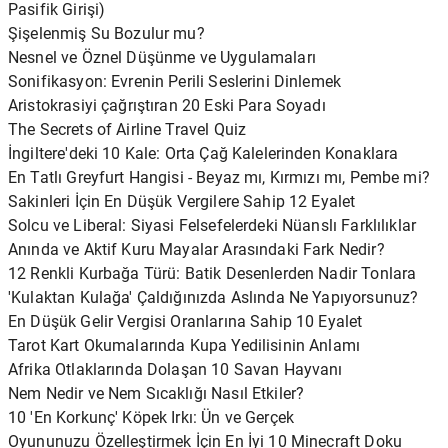
Pasifik Girişi)
Şişelenmiş Su Bozulur mu?
Nesnel ve Öznel Düşünme ve Uygulamaları
Sonifikasyon: Evrenin Perili Seslerini Dinlemek
Aristokrasiyi çağrıştıran 20 Eski Para Soyadı
The Secrets of Airline Travel Quiz
İngiltere'deki 10 Kale: Orta Çağ Kalelerinden Konaklara
En Tatlı Greyfurt Hangisi - Beyaz mı, Kırmızı mı, Pembe mi?
Sakinleri İçin En Düşük Vergilere Sahip 12 Eyalet
Solcu ve Liberal: Siyasi Felsefelerdeki Nüanslı Farklılıklar
Anında ve Aktif Kuru Mayalar Arasındaki Fark Nedir?
12 Renkli Kurbağa Türü: Batik Desenlerden Nadir Tonlara
'Kulaktan Kulağa' Çaldığınızda Aslında Ne Yapıyorsunuz?
En Düşük Gelir Vergisi Oranlarına Sahip 10 Eyalet
Tarot Kart Okumalarında Kupa Yedilisinin Anlamı
Afrika Otlaklarında Dolaşan 10 Savan Hayvanı
Nem Nedir ve Nem Sıcaklığı Nasıl Etkiler?
10 'En Korkunç' Köpek Irkı: Ün ve Gerçek
Oyununuzu Özelleştirmek İçin En İyi 10 Minecraft Doku