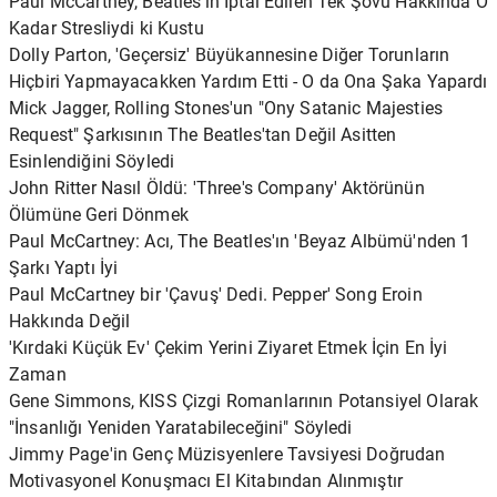
Paul McCartney, Beatles'ın İptal Edilen Tek Şovu Hakkında O
Kadar Stresliydi ki Kustu
Dolly Parton, 'Geçersiz' Büyükannesine Diğer Torunların
Hiçbiri Yapmayacakken Yardım Etti - O da Ona Şaka Yapardı
Mick Jagger, Rolling Stones'un "Ony Satanic Majesties
Request" Şarkısının The Beatles'tan Değil Asitten
Esinlendiğini Söyledi
John Ritter Nasıl Öldü: 'Three's Company' Aktörünün
Ölümüne Geri Dönmek
Paul McCartney: Acı, The Beatles'ın 'Beyaz Albümü'nden 1
Şarkı Yaptı İyi
Paul McCartney bir 'Çavuş' Dedi. Pepper' Song Eroin
Hakkında Değil
'Kırdaki Küçük Ev' Çekim Yerini Ziyaret Etmek İçin En İyi
Zaman
Gene Simmons, KISS Çizgi Romanlarının Potansiyel Olarak
"İnsanlığı Yeniden Yaratabileceğini" Söyledi
Jimmy Page'in Genç Müzisyenlere Tavsiyesi Doğrudan
Motivasyonel Konuşmacı El Kitabından Alınmıştır