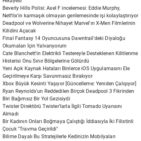
Hikayesi
Beverly Hills Polisi: Axel F incelemesi: Eddie Murphy,
Netflix'in karmaşık olmayan gerilemesinde işi kolaylaştırıyor
Deadpool ve Wolverine Nihayet Marvel'ın X-Men Filmlerinin
Kilidini Açacak
Final Fantasy 14 Oyuncusuna Dawntrail'deki Diyaloğu
Okumaları İçin Yalvarıyorum
Cate Blanchett'in Elektrikli Testereyle Desteklenen Kilitlenme
Histerisi Onu Sınır Bölgelerine Götürdü
Yeni Açık Kaynak Hataları Binlerce iOS Uygulamasını Ele
Geçirilmeye Karşı Savunmasız Bırakıyor
Xbox Büyük Kesinti Yaşıyor [Güncelleme: Yeniden Çalışıyor]
Ryan Reynolds'un Reddedilen Birçok Deadpool 3 Fikrinden
Biri Bağımsız Bir Yol Gezisiydi
Twister Direktörü Twister'larla İlgili Tornado Uyarısını
Almadı
Bir Kadının Onları Boğmaya Çalıştığı İddiasıyla İki Filistinli
Çocuk "Travma Geçirildi"
Bilime Dayalı Bu Stratejilerle Kedinizin Mobilyaları