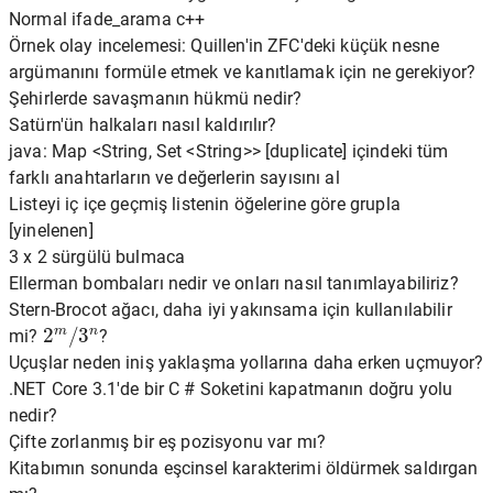
Normal ifade_arama c++
Örnek olay incelemesi: Quillen'in ZFC'deki küçük nesne
argümanını formüle etmek ve kanıtlamak için ne gerekiyor?
Şehirlerde savaşmanın hükmü nedir?
Satürn'ün halkaları nasıl kaldırılır?
java: Map <String, Set <String>> [duplicate] içindeki tüm
farklı anahtarların ve değerlerin sayısını al
Listeyi iç içe geçmiş listenin öğelerine göre grupla
[yinelenen]
3 x 2 sürgülü bulmaca
Ellerman bombaları nedir ve onları nasıl tanımlayabiliriz?
Stern-Brocot ağacı, daha iyi yakınsama için kullanılabilir
2
m
/
3
n
mi?
?
Uçuşlar neden iniş yaklaşma yollarına daha erken uçmuyor?
.NET Core 3.1'de bir C # Soketini kapatmanın doğru yolu
nedir?
Çifte zorlanmış bir eş pozisyonu var mı?
Kitabımın sonunda eşcinsel karakterimi öldürmek saldırgan