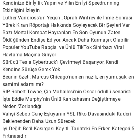
Kendinize Bir İyilik Yapın ve Yılın En İyi Speedrunning
Etkinliğini İzleyin
Luther Vandross'un Yeğeni, Oprah Winfrey ile İnme Sonrası
Yürek Kıran Röportajı Hakkında Söyleyecek Bir Şeyleri Var
Bazı Mortal Kombat Hayranları En Son Oyunun Zaten
Öldüğünden Endişe Ediyor, Ancak Daha Karmaşık Olabilir
Popüler YouTube Rapçisi ve Ünlü TikTok Sihirbazı Viral
Havlama Maçına Giriyor
Sürücü Tesla Cybertruck'ı Çevirmeyi Başarıyor, Kendi
Kendine Sürüşe Gerek Yok
Bear'ın özeti: Marcus Chicago'nun en nazik, en yumuşak, en
samimi adamı mı?
RIP Robert Towne, Çin Mahallesi'nin Oscar ödüllü senaristi
İşte Eddie Murphy'nin Ünlü Kahkahasını Değiştirmeye
Neden 'Zorlandığı'
Vahşi Sebep Genç Eşkıyanın YSL Riko Davasındaki Kaderi
Beklenenden Daha Uzun Sürecek
İyi Değil: Beril Kasırgası Kayıtlı Tarihteki En Erken Kategori 5
Fırtınasıdır