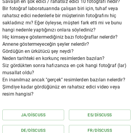
Savaşın en şok edici / rahatsız edici 10 fotoğrafı nedir?
Bir fotoğraf laboratuarında çalışan biri için, tuhaf veya
rahatsız edici nedenlerle bir müşterinin fotoğrafını hiç
sakladınız mı? Eğer öyleyse, müşteri fark etti mi ve bunu
hangi nedenle yaptığınızı onlara söylediniz?
Hiç kimseye göstermediğiniz bazı fotoğraflar nelerdir?
Annene göstermeyeceğin şeyler nelerdir?
Gördüğün en ürkütücü şey neydi?
Neden tarihteki en korkunç resimlerden bazıları?
Siz gördükten sonra hafızanıza en çok hangi fotoğraf (lar)
musallat oldu?
En inanılmaz ancak "gerçek" resimlerden bazıları nelerdir?
Şimdiye kadar gördüğünüz en rahatsız edici video veya
resim hangisi?
JA
/
DISCUSS
ES
/
DISCUSS
DE
/
DISCUSS
FR
/
DISCUSS