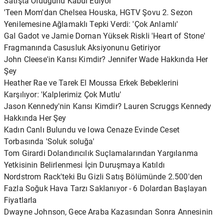
Satışta Olduğunu Kabul Ediyor
'Teen Mom'dan Chelsea Houska, HGTV Şovu 2. Sezon
Yenilemesine Ağlamaklı Tepki Verdi: 'Çok Anlamlı'
Gal Gadot ve Jamie Dornan Yüksek Riskli 'Heart of Stone'
Fragmanında Casusluk Aksiyonunu Getiriyor
John Cleese'in Karısı Kimdir? Jennifer Wade Hakkında Her
Şey
Heather Rae ve Tarek El Moussa Erkek Bebeklerini
Karşılıyor: 'Kalplerimiz Çok Mutlu'
Jason Kennedy'nin Karısı Kimdir? Lauren Scruggs Kennedy
Hakkında Her Şey
Kadın Canlı Bulundu ve Iowa Cenaze Evinde Ceset
Torbasında 'Soluk soluğa'
Tom Girardi Dolandırıcılık Suçlamalarından Yargılanma
Yetkisinin Belirlenmesi İçin Duruşmaya Katıldı
Nordstrom Rack'teki Bu Gizli Satış Bölümünde 2.500'den
Fazla Soğuk Hava Tarzı Saklanıyor - 6 Dolardan Başlayan
Fiyatlarla
Dwayne Johnson, Gece Araba Kazasından Sonra Annesinin