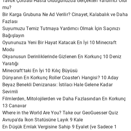
Tavuk Çorbası Hasta Olduğunuzda Gerçekten Yardımcı Olur
mu?
Bir Karga Grubuna Ne Ad Verilir? Cinayet, Kalabalık ve Daha
Fazlası
Suyumuzu Temiz Tutmaya Yardımcı Olmak İçin Saçınızı
Bağışlayın
Oyununuza Yeni Bir Hayat Katacak En İyi 10 Minecraft
Modu
Okyanusun Derinliklerinde Gizlenen En Korkunç 10 Deniz
Yaratığı
Minecraft'taki En İyi 10 Kılıç Büyüsü
Dünyanın En Korkunç Roller Coaster'ı Hangisi? 10 Aday
Beyaz Benekli Denizanası: İstilacı Hale Gelene Kadar
Sevimli
Filmlerden, Mitolojilerden ve Daha Fazlasından En Korkunç
13 Canavar
Where in the World Are You? Take our GeoGuesser Quiz
Avrupa'da İkon Statüsüne Layık 9 Kale
En Düşük Emlak Vergisine Sahip 9 Eyalet (ve Sadece 1