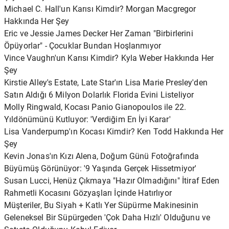
Michael C. Hall'un Karısı Kimdir? Morgan Macgregor
Hakkında Her Şey
Eric ve Jessie James Decker Her Zaman "Birbirlerini
Öpüyorlar" - Çocuklar Bundan Hoşlanmıyor
Vince Vaughn'un Karısı Kimdir? Kyla Weber Hakkında Her
Şey
Kirstie Alley's Estate, Late Star'ın Lisa Marie Presley'den
Satın Aldığı 6 Milyon Dolarlık Florida Evini Listeliyor
Molly Ringwald, Kocası Panio Gianopoulos ile 22.
Yıldönümünü Kutluyor: 'Verdiğim En İyi Karar'
Lisa Vanderpump'ın Kocası Kimdir? Ken Todd Hakkında Her
Şey
Kevin Jonas'ın Kızı Alena, Doğum Günü Fotoğrafında
Büyümüş Görünüyor: '9 Yaşında Gerçek Hissetmiyor'
Susan Lucci, Henüz Çıkmaya "Hazır Olmadığını" İtiraf Eden
Rahmetli Kocasını Gözyaşları İçinde Hatırlıyor
Müşteriler, Bu Siyah + Katlı Yer Süpürme Makinesinin
Geleneksel Bir Süpürgeden 'Çok Daha Hızlı' Olduğunu ve