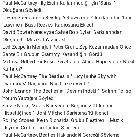
Paul McCartney Hiç Eroin Kullanmadığı İçin 'Şanslı'
Olduğunu Söyledi
Taylor Sheridan En Sevdiği Yellowstone Yıldızlarından 1'ini
'Lawmen: Bass Reeves' Kadrosuna Ekledi
David Bowie Neredeyse Sahte Bob Dylan Şarkılarından
Oluşan Bir Müzikal Yazacaktı
Led Zeppelin Menajeri Peter Grant, Zep Kazanmadan Önce
Sahte Bir Grubun Grammy Kazandığını Gördü
Melissa Gilbert Bir Kuşu Geceliğinin Altına Hapsederek Nasıl
Kurtardı?
Paul McCartney The Beatles'ın "Lucy in the Sky with
Diamonds" Başlığına Nasıl Tepki Verdi?
John Lennon The Beatles'ın "Devrim"indeki 1 Satırın Polise
Yorum Yaptığını Söyledi
Stevie Nicks, Müzik Kariyerinin Başarısız Olduğunu
Hissettiğinde 1 Joni Mitchell Şarkısına 'Kilitlendi'
Rolling Stones: Keith Richards, Grubu Eleştiren 1 Müzik
Hayranı Grubu Tarafından Sinirlendi
Paul McCartney, Beatles Hakkındaki Gerçeği Söyleme