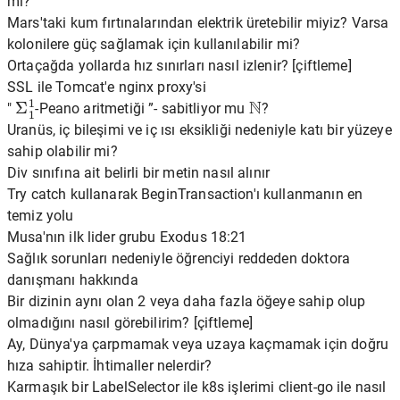
mı?
Mars'taki kum fırtınalarından elektrik üretebilir miyiz? Varsa
kolonilere güç sağlamak için kullanılabilir mi?
Ortaçağda yollarda hız sınırları nasıl izlenir? [çiftleme]
SSL ile Tomcat'e nginx proxy'si
Σ
1
1
N
"
-Peano aritmetiği ”- sabitliyor mu
?
Uranüs, iç bileşimi ve iç ısı eksikliği nedeniyle katı bir yüzeye
sahip olabilir mi?
Div sınıfına ait belirli bir metin nasıl alınır
Try catch kullanarak BeginTransaction'ı kullanmanın en
temiz yolu
Musa'nın ilk lider grubu Exodus 18:21
Sağlık sorunları nedeniyle öğrenciyi reddeden doktora
danışmanı hakkında
Bir dizinin aynı olan 2 veya daha fazla öğeye sahip olup
olmadığını nasıl görebilirim? [çiftleme]
Ay, Dünya'ya çarpmamak veya uzaya kaçmamak için doğru
hıza sahiptir. İhtimaller nelerdir?
Karmaşık bir LabelSelector ile k8s işlerimi client-go ile nasıl