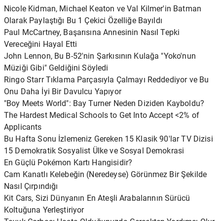
Nicole Kidman, Michael Keaton ve Val Kilmer'in Batman
Olarak Paylaştığı Bu 1 Çekici Özelliğe Bayıldı
Paul McCartney, Başarısına Annesinin Nasıl Tepki
Vereceğini Hayal Etti
John Lennon, Bu B-52'nin Şarkısının Kulağa "Yoko'nun
Müziği Gibi" Geldiğini Söyledi
Ringo Starr Tıklama Parçasıyla Çalmayı Reddediyor ve Bu
Onu Daha İyi Bir Davulcu Yapıyor
"Boy Meets World": Bay Turner Neden Diziden Kayboldu?
The Hardest Medical Schools to Get Into Accept <2% of
Applicants
Bu Hafta Sonu İzlemeniz Gereken 15 Klasik 90'lar TV Dizisi
15 Demokratik Sosyalist Ülke ve Sosyal Demokrasi
En Güçlü Pokémon Kartı Hangisidir?
Cam Kanatlı Kelebeğin (Neredeyse) Görünmez Bir Şekilde
Nasıl Çırpındığı
Kit Cars, Sizi Dünyanın En Ateşli Arabalarının Sürücü
Koltuğuna Yerleştiriyor