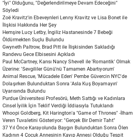
"İyi" Olduğunu, "Değerlendirilmeye Devam Edeceğini"
Söyledi
Zoë Kravitz'in Ebeveynleri Lenny Kravitz ve Lisa Bonet ile
İlişkisi Hakkında Her Şey
Hemşire Lucy Letby, İngiliz Hastanesinde 7 Bebeği
Öldürmekten Suçlu Bulundu
Gwyneth Paltrow, Brad Pitt ile İlişkisinden Sakladığı
Randevu Gece Elbisesini Açıkladı
Paul McCartney, Karısı Nancy Shevell ile 'Romantik' Olmak
Üzerine: 'Sevgililer Günü'nü Tamamen Abartıyorum'
Animal Rescue, 'Mücadele Eden' Pembe Güvercin NYC'de
Dolaşırken Bulunduktan Sonra 'Asla Kuş Boyamayın'
Uyarısında Bulundu
Purdue Üniversitesi Profesörü, Meth Sattığı ve Kadınlara
Cinsel İyilik İçin Teklif Verdiği İddiasıyla Tutuklandı
Whoopi Goldberg, Kit Harington'a "Game of Thrones" -İlham
Veren Tuvaletini Gösteriyor: "Gerçek Bir Demir Taht"
37 Yıl Önce Karayolunda Baygın Bulunduktan Sonra Ölen
Kadının 4 Çocuk Annesinin Kayıp Annesi Olduğu Tespit