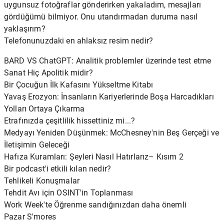
uygunsuz fotoğraflar gönderirken yakaladım, mesajları
gördüğümü bilmiyor. Onu utandırmadan duruma nasıl
yaklaşırım?
Telefonunuzdaki en ahlaksız resim nedir?
BARD VS ChatGPT: Analitik problemler üzerinde test etme
Sanat Hiç Apolitik midir?
Bir Çocuğun İlk Kafasını Yükseltme Kitabı
Yavaş Erozyon: İnsanların Kariyerlerinde Boşa Harcadıkları
Yolları Ortaya Çıkarma
Etrafınızda çeşitlilik hissettiniz mi...?
Medyayı Yeniden Düşünmek: McChesney'nin Beş Gerçeği ve
İletişimin Geleceği
Hafıza Kuramları: Şeyleri Nasıl Hatırlarız– Kısım 2
Bir podcast'i etkili kılan nedir?
Tehlikeli Konuşmalar
Tehdit Avı için OSINT'in Toplanması
Work Week'te Öğrenme sandığınızdan daha önemli
Pazar S'mores