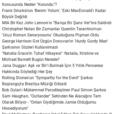
Konusunda Neden "Korundu"?
Frank Sinatra'nın 'Benim Yolum', 'Eski MacDonald'ı Kadar
Büyük Değildi
MIA Bir Kez John Lennon'ın "Barışa Bir Şans Ver"ine Saldırdı
Christopher Nolan Bir Zamanlar Quentin Tarantino'nun
'Ucuz Roman Senaryosunu' Okuduğuna Pişman Oldu
George Harrison Got Üzgün ​​Donovan'ın 'Hurdy Gurdy Man'
Şarkısının Sözleri Kullanılmadı
"Natalia Grace'in Tuhaf Hikayesi": Nataila, Kristine ve
Michael Barnett Bugün Nerede?
Jana Duggar: Aşk ve 'Bir'i Bulmak İçin 5 Yıllık Penceresi
Hakkında Söylediği Her Şey
Rolling Stones'un "Sympathy for the Devil" Şarkısı
Başlangıçta Brezilya Müziği Gibiydi
Bob Dylan'ı Mükemmel Parodileştiren Paul Simon Şarkısı
Sam Heughan, "Outlander" Setinden Ne Alacağını Tam
Olarak Biliyor - "Onları Giydiğimde Jamie Olduğumu
Hissediyorum"