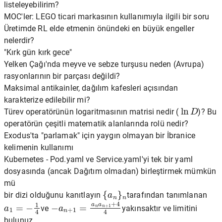
listeleyebilirim?
MOC'ler: LEGO ticari markasının kullanımıyla ilgili bir soru
Üretimde RL elde etmenin önündeki en büyük engeller
nelerdir?
"Kırk gün kırk gece"
Yelken Çağı'nda meyve ve sebze turşusu neden (Avrupa)
rasyonlarının bir parçası değildi?
Maksimal antikainler, dağılım kafesleri açısından
karakterize edilebilir mi?
ln
D
Türev operatörünün logaritmasının matrisi nedir (
)? Bu
operatörün çeşitli matematik alanlarında rolü nedir?
Exodus'ta "parlamak" için yaygın olmayan bir İbranice
kelimenin kullanımı
Kubernetes - Pod.yaml ve Service.yaml'yi tek bir yaml
dosyasında (ancak Dağıtım olmadan) birleştirmek mümkün
mü
{
a
n
}
n
bir dizi olduğunu kanıtlayın
tarafından tanımlanan
a
1
=
−
1
4
−
a
n
+
1
=
a
n
a
n
+
1
+
4
4
ve
yakınsaktır ve limitini
bulunuz.