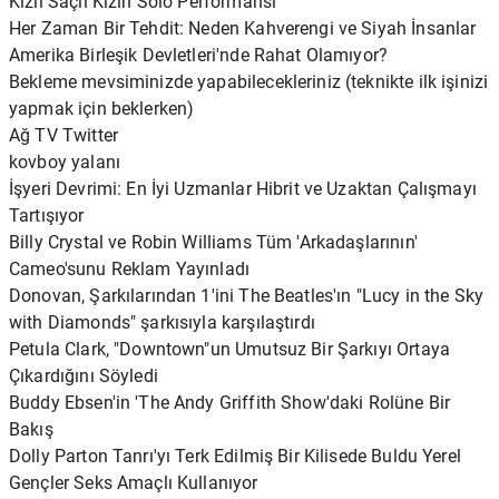
Kızıl Saçlı Kızın Solo Performansı
Her Zaman Bir Tehdit: Neden Kahverengi ve Siyah İnsanlar
Amerika Birleşik Devletleri'nde Rahat Olamıyor?
Bekleme mevsiminizde yapabilecekleriniz (teknikte ilk işinizi
yapmak için beklerken)
Ağ TV Twitter
kovboy yalanı
İşyeri Devrimi: En İyi Uzmanlar Hibrit ve Uzaktan Çalışmayı
Tartışıyor
Billy Crystal ve Robin Williams Tüm 'Arkadaşlarının'
Cameo'sunu Reklam Yayınladı
Donovan, Şarkılarından 1'ini The Beatles'ın "Lucy in the Sky
with Diamonds" şarkısıyla karşılaştırdı
Petula Clark, "Downtown"un Umutsuz Bir Şarkıyı Ortaya
Çıkardığını Söyledi
Buddy Ebsen'in 'The Andy Griffith Show'daki Rolüne Bir
Bakış
Dolly Parton Tanrı'yı ​​Terk Edilmiş Bir Kilisede Buldu Yerel
Gençler Seks Amaçlı Kullanıyor