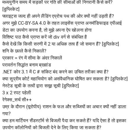
मध्ययुगीन समय में सड़कों पर गति की सीमाओं की निगरानी कैसे करें?
[डुप्लिकेट]
फ्लाइट्स जल्द ही अपने लैंडिंग एप्रोच पथ की ओर क्यों नहीं उड़ती हैं?
अगर मुझे CC-BY-SA 4.0 के तहत लाइसेंस प्राप्त अनमॉडिफाइड एपीआई
डेटा का उपयोग करना है, तो मुझे अपना ऐप खोलना होगा
विशिष्ट पाठ कैसे प्राप्त करें जो div वर्ग से संबंधित है
कैसे देखें कि किसी सरणी में 2 या अधिक तत्व हैं जो समान हैं? [डुप्लिकेट]
शनि के छल्ले कैसे निकालें?
प्रकार = रंग में सीमा के अंदर निकालें
परावर्तन सिद्धांत बनाम ब्रह्मांड
.NET कोर 3.1 में C # सॉकेट बंद करने का उचित तरीका क्या है?
क्या सुप्रीम कोर्ट महाभियोग को असंवैधानिक घोषित कर सकता है? [डुप्लिकेट]
नेस्टेड सूची के तत्वों द्वारा समूह सूची [डुप्लिकेट]
3 x 2 रपट पहेली
रेगेक्स_सर्च सी++
उम्र के दौरान (यूरोपीय) राशन के फल और सब्जियों का अचार क्यों नहीं डाला
गया?
क्या हम मार्टियन सैंडस्टॉर्म से बिजली पैदा कर सकते हैं? यदि ऐसा है तो इसका
उपयोग कॉलोनियों को बिजली देने के लिए किया जा सकता है?