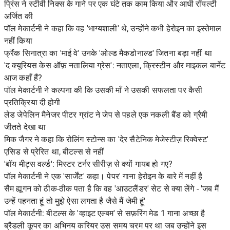
प्रिंस ने स्टीवी निक्स के गाने पर एक घंटे तक काम किया और आधी रॉयल्टी
अर्जित की
पॉल मेकार्टनी ने कहा कि वह 'भाग्यशाली' थे, उन्होंने कभी हेरोइन का इस्तेमाल
नहीं किया
फ्रैंक सिनात्रा का 'माई वे' उनके 'ओल्ड मैकडोनाल्ड' जितना बड़ा नहीं था
'द क्यूरियस केस ऑफ़ नतालिया ग्रेस': नताएला, क्रिस्टीन और माइकल बार्नेट
आज कहाँ हैं?
पॉल मेकार्टनी ने कल्पना की कि उसकी माँ ने उसकी सफलता पर कैसी
प्रतिक्रिया दी होगी
लेड जेपेलिन मैनेजर पीटर ग्रांट ने जेप से पहले एक नकली बैंड को ग्रैमी
जीतते देखा था
मिक जैगर ने कहा कि रोलिंग स्टोन्स का 'देर सैटेनिक मेजेस्टीज़ रिक्वेस्ट'
एसिड से प्रेरित था, बीटल्स से नहीं
'बॉय मीट्स वर्ल्ड': मिस्टर टर्नर सीरीज़ से क्यों गायब हो गए?
पॉल मेकार्टनी ने एक 'सार्जेंट' कहा। पेपर' गाना हेरोइन के बारे में नहीं है
सैम ह्यूगन को ठीक-ठीक पता है कि वह 'आउटलैंडर' सेट से क्या लेंगे - 'जब मैं
उन्हें पहनता हूं तो मुझे ऐसा लगता है जैसे मैं जेमी हूं'
पॉल मेकार्टनी: बीटल्स के 'व्हाइट एल्बम' से सफ़रिंग मेड 1 गाना अच्छा है
ब्रैडली कूपर का अभिनय करियर उस समय चरम पर था जब उन्होंने इस