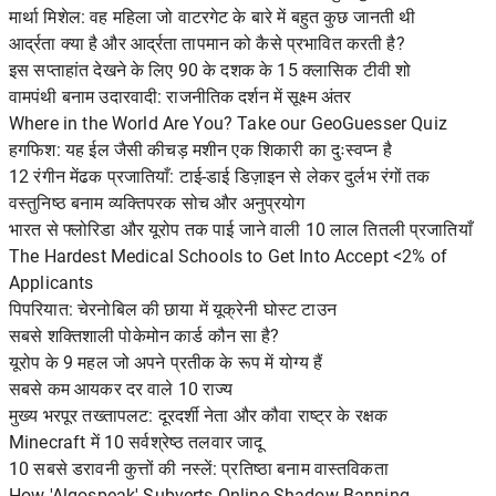
मार्था मिशेल: वह महिला जो वाटरगेट के बारे में बहुत कुछ जानती थी
आर्द्रता क्या है और आर्द्रता तापमान को कैसे प्रभावित करती है?
इस सप्ताहांत देखने के लिए 90 के दशक के 15 क्लासिक टीवी शो
वामपंथी बनाम उदारवादी: राजनीतिक दर्शन में सूक्ष्म अंतर
Where in the World Are You? Take our GeoGuesser Quiz
हगफिश: यह ईल जैसी कीचड़ मशीन एक शिकारी का दुःस्वप्न है
12 रंगीन मेंढक प्रजातियाँ: टाई-डाई डिज़ाइन से लेकर दुर्लभ रंगों तक
वस्तुनिष्ठ बनाम व्यक्तिपरक सोच और अनुप्रयोग
भारत से फ्लोरिडा और यूरोप तक पाई जाने वाली 10 लाल तितली प्रजातियाँ
The Hardest Medical Schools to Get Into Accept <2% of
Applicants
पिपरियात: चेरनोबिल की छाया में यूक्रेनी घोस्ट टाउन
सबसे शक्तिशाली पोकेमोन कार्ड कौन सा है?
यूरोप के 9 महल जो अपने प्रतीक के रूप में योग्य हैं
सबसे कम आयकर दर वाले 10 राज्य
मुख्य भरपूर तख्तापलट: दूरदर्शी नेता और कौवा राष्ट्र के रक्षक
Minecraft में 10 सर्वश्रेष्ठ तलवार जादू
10 सबसे डरावनी कुत्तों की नस्लें: प्रतिष्ठा बनाम वास्तविकता
How 'Algospeak' Subverts Online Shadow Banning