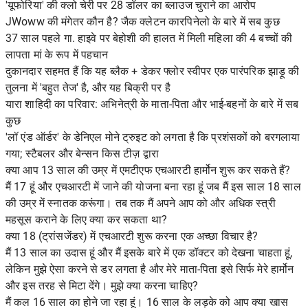
'यूफोरिया' की क्लो चेरी पर 28 डॉलर का ब्लाउज चुराने का आरोप
JWoww की मंगेतर कौन है? जैक क्लेटन कारपिनेलो के बारे में सब कुछ
37 साल पहले गा. हाइवे पर बेहोशी की हालत में मिली महिला की 4 बच्चों की
लापता मां के रूप में पहचान
दुकानदार सहमत हैं कि यह ब्लैक + डेकर फ्लोर स्वीपर एक पारंपरिक झाड़ू की
तुलना में 'बहुत तेज' है, और यह बिक्री पर है
यारा शाहिदी का परिवार: अभिनेत्री के माता-पिता और भाई-बहनों के बारे में सब
कुछ
'लॉ एंड ऑर्डर' के डेनिएल मोने ट्रुइट को लगता है कि प्रशंसकों को बरगलाया
गया; स्टैबलर और बेन्सन किस टीज़ द्वारा
क्या आप 13 साल की उम्र में एमटीएफ एचआरटी हार्मोन शुरू कर सकते हैं?
मैं 17 हूं और एचआरटी में जाने की योजना बना रहा हूं जब मैं इस साल 18 साल
की उम्र में स्नातक करूंगा। तब तक मैं अपने आप को और अधिक स्त्री
महसूस कराने के लिए क्या कर सकता था?
क्या 18 (ट्रांसजेंडर) में एचआरटी शुरू करना एक अच्छा विचार है?
मैं 13 साल का उदास हूं और मैं इसके बारे में एक डॉक्टर को देखना चाहता हूं,
लेकिन मुझे ऐसा करने से डर लगता है और मेरे माता-पिता इसे सिर्फ मेरे हार्मोन
और इस तरह से मिटा देंगे। मुझे क्या करना चाहिए?
मैं कल 16 साल का होने जा रहा हूं। 16 साल के लड़के को आप क्या खास