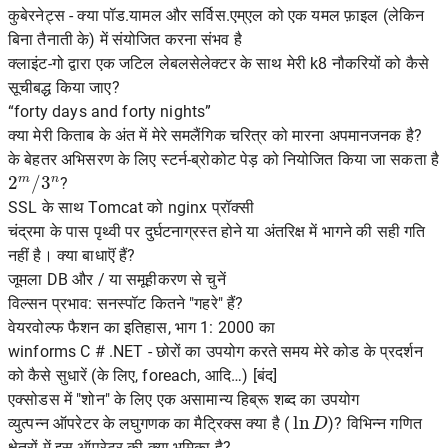
कुबेरनेट्स - क्या पॉड.यामल और सर्विस.एम्एल को एक यमल फ़ाइल (लेकिन
बिना तैनाती के) में संयोजित करना संभव है
क्लाइंट-गो द्वारा एक जटिल लेबलसेलेक्टर के साथ मेरी k8 नौकरियों को कैसे
सूचीबद्ध किया जाए?
“forty days and forty nights”
क्या मेरी किताब के अंत में मेरे समलैंगिक चरित्र को मारना अपमानजनक है?
के बेहतर अभिसरण के लिए स्टर्न-ब्रोकोट पेड़ को नियोजित किया जा सकता है
2
m
/
3
n
?
SSL के साथ Tomcat को nginx प्रॉक्सी
चंद्रमा के पास पृथ्वी पर दुर्घटनाग्रस्त होने या अंतरिक्ष में भागने की सही गति
नहीं है। क्या बाधाऎं हैं?
जूमला DB और / या समूहीकरण से चुनें
विल्सन प्रभाव: सनस्पॉट कितने "गहरे" हैं?
वेयरवोल्फ फैशन का इतिहास, भाग 1: 2000 का
winforms C # .NET - छोरों का उपयोग करते समय मेरे कोड के प्रदर्शन
को कैसे सुधारें (के लिए, foreach, आदि…) [बंद]
एक्सोडस में "शोन" के लिए एक असामान्य हिब्रू शब्द का उपयोग
ln
D
व्युत्पन्न ऑपरेटर के लघुगणक का मैट्रिक्स क्या है (
)? विभिन्न गणित
क्षेत्रों में इस ऑपरेटर की क्या भूमिका है?