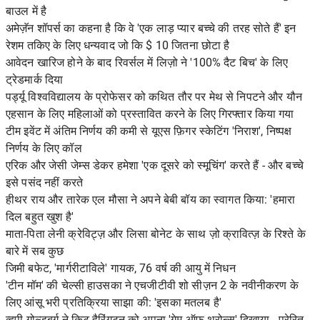
बाउल में है
अमेज़ॅन शॉपर्स का कहना है कि वे 'एक लाड़ प्यार बच्चे की तरह सोते हैं' इन
रेशम तकिए के लिए धन्यवाद जो कि $ 10 जितना छोटा है
आवेदन खारिज होने के बाद रिवर्सल में लिज़ो ने '100% दैट बिच' के लिए
ट्रेडमार्क दिया
पर्ड्यू विश्वविद्यालय के प्रोफेसर को कथित तौर पर मेथ से निपटने और यौन
एहसान के लिए महिलाओं को प्रस्तावित करने के लिए गिरफ्तार किया गया
टीम इवेंट में अंतिम निर्णय की कमी से यूएस फ़िगर स्केटिंग 'निराश', निष्पक्ष
निर्णय के लिए कॉल
एरिक और जेसी जेम्स डेकर हमेशा 'एक दूसरे को स्मूचिंग' करते हैं - और बच्चे
इसे पसंद नहीं करते
हीथर राय और तारेक एल मौसा ने अपने बेबी बॉय का स्वागत किया: 'हमारा
दिल बहुत खुश है'
माता-पिता लेनी क्रेविट्ज़ और लिसा बोनेट के साथ ज़ो क्रावित्ज़ के रिश्ते के
बारे में सब कुछ
जिमी बफेट, 'मार्गरीटाविले' गायक, 76 वर्ष की आयु में निधन
'टीन मॉम' की चेल्सी हाउसका ने एचजीटीवी शो सीज़न 2 के नवीनीकरण के
लिए आंसू भरी प्रतिक्रिया साझा की: 'इसका मतलब है'
व्हूपी गोल्डबर्ग ने किट हैरिंगटन को अपना 'गेम ऑफ थ्रोन्स' दिखाया - प्रेरित