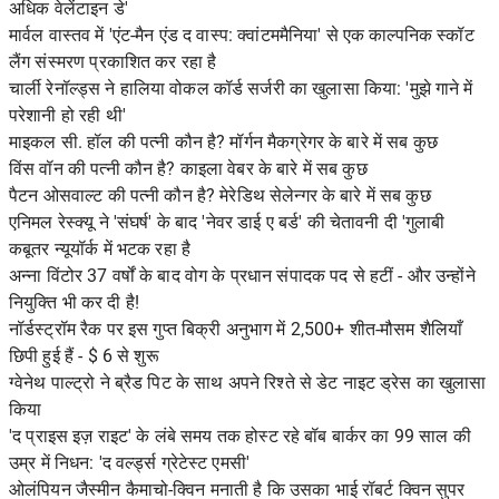
अधिक वेलेंटाइन डे'
मार्वल वास्तव में 'एंट-मैन एंड द वास्प: क्वांटममैनिया' से एक काल्पनिक स्कॉट
लैंग संस्मरण प्रकाशित कर रहा है
चार्ली रेनॉल्ड्स ने हालिया वोकल कॉर्ड सर्जरी का खुलासा किया: 'मुझे गाने में
परेशानी हो रही थी'
माइकल सी. हॉल की पत्नी कौन है? मॉर्गन मैकग्रेगर के बारे में सब कुछ
विंस वॉन की पत्नी कौन है? काइला वेबर के बारे में सब कुछ
पैटन ओसवाल्ट की पत्नी कौन है? मेरेडिथ सेलेन्गर के बारे में सब कुछ
एनिमल रेस्क्यू ने 'संघर्ष' के बाद 'नेवर डाई ए बर्ड' की चेतावनी दी 'गुलाबी
कबूतर न्यूयॉर्क में भटक रहा है
अन्ना विंटोर 37 वर्षों के बाद वोग के प्रधान संपादक पद से हटीं - और उन्होंने
नियुक्ति भी कर दी है!
नॉर्डस्ट्रॉम रैक पर इस गुप्त बिक्री अनुभाग में 2,500+ शीत-मौसम शैलियाँ
छिपी हुई हैं - $ 6 से शुरू
ग्वेनेथ पाल्ट्रो ने ब्रैड पिट के साथ अपने रिश्ते से डेट नाइट ड्रेस का खुलासा
किया
'द प्राइस इज़ राइट' के लंबे समय तक होस्ट रहे बॉब बार्कर का 99 साल की
उम्र में निधन: 'द वर्ल्ड्स ग्रेटेस्ट एमसी'
ओलंपियन जैस्मीन कैमाचो-क्विन मनाती है कि उसका भाई रॉबर्ट क्विन सुपर