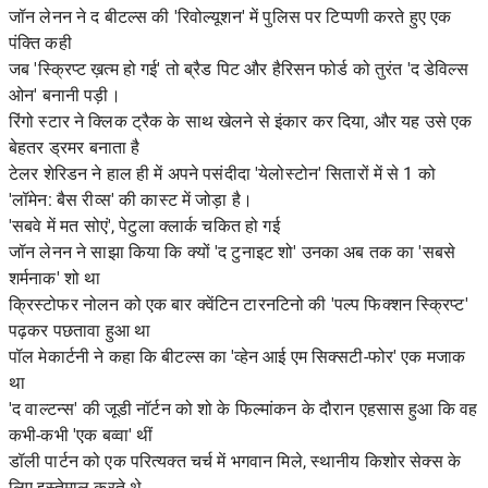
जॉन लेनन ने द बीटल्स की 'रिवोल्यूशन' में पुलिस पर टिप्पणी करते हुए एक
पंक्ति कही
जब 'स्क्रिप्ट ख़त्म हो गई' तो ब्रैड पिट और हैरिसन फोर्ड को तुरंत 'द डेविल्स
ओन' बनानी पड़ी।
रिंगो स्टार ने क्लिक ट्रैक के साथ खेलने से इंकार कर दिया, और यह उसे एक
बेहतर ड्रमर बनाता है
टेलर शेरिडन ने हाल ही में अपने पसंदीदा 'येलोस्टोन' सितारों में से 1 को
'लॉमेन: बैस रीव्स' की कास्ट में जोड़ा है।
'सबवे में मत सोएं', पेटुला क्लार्क चकित हो गई
जॉन लेनन ने साझा किया कि क्यों 'द टुनाइट शो' उनका अब तक का 'सबसे
शर्मनाक' शो था
क्रिस्टोफर नोलन को एक बार क्वेंटिन टारनटिनो की 'पल्प फिक्शन स्क्रिप्ट'
पढ़कर पछतावा हुआ था
पॉल मेकार्टनी ने कहा कि बीटल्स का 'व्हेन आई एम सिक्सटी-फोर' एक मजाक
था
'द वाल्टन्स' की जूडी नॉर्टन को शो के फिल्मांकन के दौरान एहसास हुआ कि वह
कभी-कभी 'एक बव्वा' थीं
डॉली पार्टन को एक परित्यक्त चर्च में भगवान मिले, स्थानीय किशोर सेक्स के
लिए इस्तेमाल करते थे