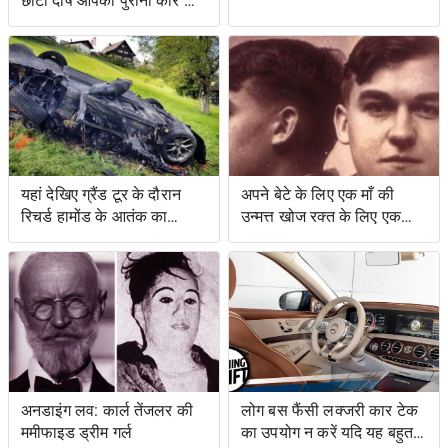
छोटा दोष आपकी पुरानी कार को
नया जैसा महसूस करा सकता है
यहां देखिए ग्रैंड टूर के दौरान
अपने बेटे के लिए एक माँ की
रिचर्ड हामोंड के आतंक का
उन्मत्त खोज रक्त के लिए एक
वीडियो
स्वाद के साथ एक बचत किसान
के लिए नेतृत्व की
अनडाइंग लव: कार्ल तेंजलर की
लोग बस फैंसी लक्जरी कार टेक
ममीफाइड ड्रीम गर्ल
का उपयोग न करें यदि यह बहुत