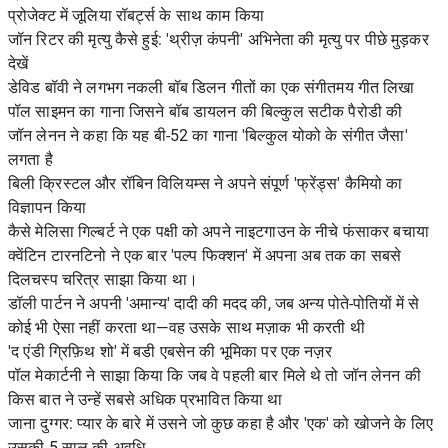
प्रोजेक्ट में जूलिया रॉबर्ट्स के साथ काम किया
जॉन रिटर की मृत्यु कैसे हुई: 'थ्रीज़ कंपनी' अभिनेता की मृत्यु पर पीछे मुड़कर
देखें
डेविड बॉवी ने लगभग नकली बॉब डिलन गीतों का एक संगीतमय गीत लिखा
पॉल साइमन का गाना जिसने बॉब डायलन की बिल्कुल सटीक पैरोडी की
जॉन लेनन ने कहा कि यह बी-52 का गाना 'बिल्कुल योको के संगीत जैसा'
लगता है
बिली क्रिस्टल और रॉबिन विलियम्स ने अपने संपूर्ण 'फ्रेंड्स' कैमियो का
विज्ञापन किया
कैसे मेलिसा गिल्बर्ट ने एक पक्षी को अपने नाइटगाउन के नीचे फंसाकर बचाया
क्वेंटिन टारनटिनो ने एक बार 'पल्प फिक्शन' में अपना अब तक का सबसे
दिलचस्प चरित्र साझा किया था।
डॉली पार्टन ने अपनी 'अमान्य' दादी की मदद की, जब अन्य पोते-पोतियों में से
कोई भी ऐसा नहीं करता था—वह उसके साथ मज़ाक भी करती थी
'द एंडी ग्रिफ़िथ शो' में बडी एबसेन की भूमिका पर एक नज़र
पॉल मेकार्टनी ने साझा किया कि जब वे पहली बार मिले थे तो जॉन लेनन की
किस बात ने उन्हें सबसे अधिक प्रभावित किया था
जाना दुग्गर: प्यार के बारे में उसने जो कुछ कहा है और 'एक' को खोजने के लिए
उसकी 5 साल की अवधि