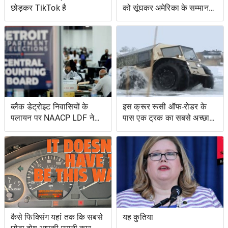
छोड़कर TikTok है
को सूंघकर अमेरिका के सम्मान
की रक्षा की
ब्लैक डेट्रोइट निवासियों के
इस क्रूर रूसी ऑफ-रोडर के
पलायन पर NAACP LDF ने
पास एक ट्रक का सबसे अच्छा
मुकदमा किया, मिशिगन के वोट
और एक उभयचर टैंक का सबसे
सर्टिफिकेशन को रोकने के
अच्छा है
प्रयासों के लिए वोटिंग अधिकार
अधिनियम का उल्लंघन
कैसे फिक्सिंग यहां तक ​​कि सबसे
यह कुतिया