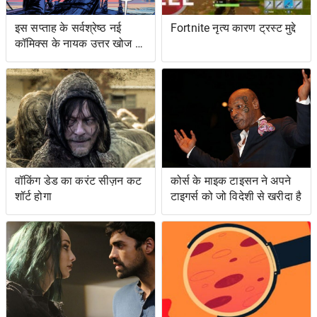
इस सप्ताह के सर्वश्रेष्ठ नई
Fortnite नृत्य कारण ट्रस्ट मुद्दे
कॉमिक्स के नायक उत्तर खोज रहे
हैं ... और प्रतिशोध समुद्र पर
वॉकिंग डेड का करंट सीज़न कट
कोर्स के माइक टाइसन ने अपने
शॉर्ट होगा
टाइगर्स को जो विदेशी से खरीदा है