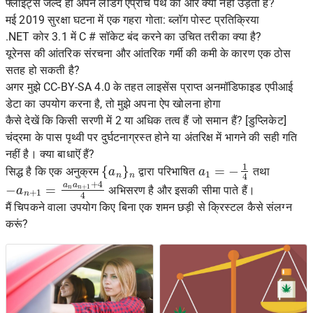
फ्लाइट्स जल्द ही अपने लैंडिंग एप्रोच पथ की ओर क्यों नहीं उड़ती हैं?
मई 2019 सुरक्षा घटना में एक गहरा गोता: ब्लॉग पोस्ट प्रतिक्रिया
.NET कोर 3.1 में C # सॉकेट बंद करने का उचित तरीका क्या है?
यूरेनस की आंतरिक संरचना और आंतरिक गर्मी की कमी के कारण एक ठोस
सतह हो सकती है?
अगर मुझे CC-BY-SA 4.0 के तहत लाइसेंस प्राप्त अनमॉडिफाइड एपीआई
डेटा का उपयोग करना है, तो मुझे अपना ऐप खोलना होगा
कैसे देखें कि किसी सरणी में 2 या अधिक तत्व हैं जो समान हैं? [डुप्लिकेट]
चंद्रमा के पास पृथ्वी पर दुर्घटनाग्रस्त होने या अंतरिक्ष में भागने की सही गति
नहीं है। क्या बाधाऎं हैं?
{
a
n
}
n
a
1
=
−
1
4
सिद्ध है कि एक अनुक्रम
द्वारा परिभाषित
तथा
−
a
n
+
1
=
a
n
a
n
+
1
+
4
4
अभिसरण है और इसकी सीमा पाते हैं।
मैं चिपकने वाला उपयोग किए बिना एक शमन छड़ी से क्रिस्टल कैसे संलग्न
करूं?