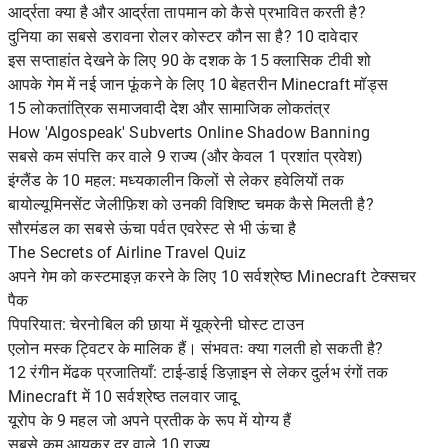
आर्द्रता क्या है और आर्द्रता तापमान को कैसे प्रभावित करती है?
दुनिया का सबसे डरावना रोलर कोस्टर कौन सा है? 10 दावेदार
इस सप्ताहांत देखने के लिए 90 के दशक के 15 क्लासिक टीवी शो
आपके गेम में नई जान फूंकने के लिए 10 बेहतरीन Minecraft मॉड्स
15 लोकतांत्रिक समाजवादी देश और सामाजिक लोकतंत्र
How 'Algospeak' Subverts Online Shadow Banning
सबसे कम संपत्ति कर वाले 9 राज्य (और केवल 1 प्रशांत प्रवेश)
इंग्लैंड के 10 महल: मध्यकालीन किलों से लेकर हवेलियों तक
बायोल्यूमिनसेंट जेलीफ़िश को उनकी विशिष्ट चमक कैसे मिलती है?
सौरमंडल का सबसे ऊंचा पर्वत एवरेस्ट से भी ऊंचा है
The Secrets of Airline Travel Quiz
अपने गेम को कस्टमाइज़ करने के लिए 10 सर्वश्रेष्ठ Minecraft टेक्सचर
पैक
पिपरियात: चेरनोबिल की छाया में यूक्रेनी घोस्ट टाउन
एलोन मस्क ट्विटर के मालिक हैं। संभवतः क्या गलती हो सकती है?
12 रंगीन मेंढक प्रजातियाँ: टाई-डाई डिज़ाइन से लेकर दुर्लभ रंगों तक
Minecraft में 10 सर्वश्रेष्ठ तलवार जादू
यूरोप के 9 महल जो अपने प्रतीक के रूप में योग्य हैं
सबसे कम आयकर दर वाले 10 राज्य