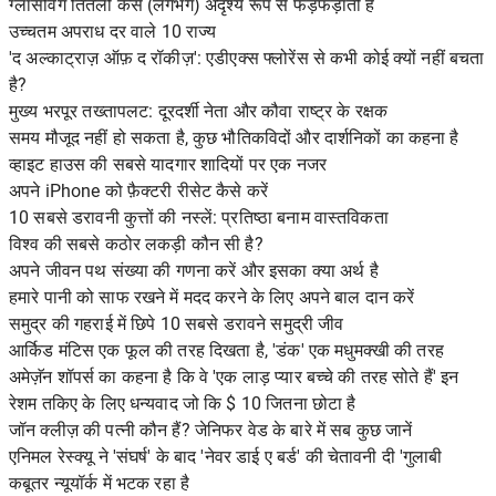
ग्लासविंग तितली कैसे (लगभग) अदृश्य रूप से फड़फड़ाती है
उच्चतम अपराध दर वाले 10 राज्य
'द अल्काट्राज़ ऑफ़ द रॉकीज़': एडीएक्स फ्लोरेंस से कभी कोई क्यों नहीं बचता
है?
मुख्य भरपूर तख्तापलट: दूरदर्शी नेता और कौवा राष्ट्र के रक्षक
समय मौजूद नहीं हो सकता है, कुछ भौतिकविदों और दार्शनिकों का कहना है
व्हाइट हाउस की सबसे यादगार शादियों पर एक नजर
अपने iPhone को फ़ैक्टरी रीसेट कैसे करें
10 सबसे डरावनी कुत्तों की नस्लें: प्रतिष्ठा बनाम वास्तविकता
विश्व की सबसे कठोर लकड़ी कौन सी है?
अपने जीवन पथ संख्या की गणना करें और इसका क्या अर्थ है
हमारे पानी को साफ रखने में मदद करने के लिए अपने बाल दान करें
समुद्र की गहराई में छिपे 10 सबसे डरावने समुद्री जीव
आर्किड मंटिस एक फूल की तरह दिखता है, 'डंक' एक मधुमक्खी की तरह
अमेज़ॅन शॉपर्स का कहना है कि वे 'एक लाड़ प्यार बच्चे की तरह सोते हैं' इन
रेशम तकिए के लिए धन्यवाद जो कि $ 10 जितना छोटा है
जॉन क्लीज़ की पत्नी कौन हैं? जेनिफर वेड के बारे में सब कुछ जानें
एनिमल रेस्क्यू ने 'संघर्ष' के बाद 'नेवर डाई ए बर्ड' की चेतावनी दी 'गुलाबी
कबूतर न्यूयॉर्क में भटक रहा है