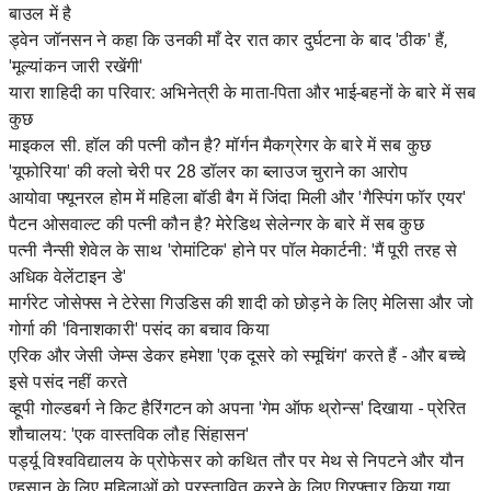
बाउल में है
ड्वेन जॉनसन ने कहा कि उनकी माँ देर रात कार दुर्घटना के बाद 'ठीक' हैं,
'मूल्यांकन जारी रखेंगी'
यारा शाहिदी का परिवार: अभिनेत्री के माता-पिता और भाई-बहनों के बारे में सब
कुछ
माइकल सी. हॉल की पत्नी कौन है? मॉर्गन मैकग्रेगर के बारे में सब कुछ
'यूफोरिया' की क्लो चेरी पर 28 डॉलर का ब्लाउज चुराने का आरोप
आयोवा फ्यूनरल होम में महिला बॉडी बैग में जिंदा मिली और 'गैस्पिंग फॉर एयर'
पैटन ओसवाल्ट की पत्नी कौन है? मेरेडिथ सेलेन्गर के बारे में सब कुछ
पत्नी नैन्सी शेवेल के साथ 'रोमांटिक' होने पर पॉल मेकार्टनी: 'मैं पूरी तरह से
अधिक वेलेंटाइन डे'
मार्गरेट जोसेफ्स ने टेरेसा गिउडिस की शादी को छोड़ने के लिए मेलिसा और जो
गोर्गा की 'विनाशकारी' पसंद का बचाव किया
एरिक और जेसी जेम्स डेकर हमेशा 'एक दूसरे को स्मूचिंग' करते हैं - और बच्चे
इसे पसंद नहीं करते
व्हूपी गोल्डबर्ग ने किट हैरिंगटन को अपना 'गेम ऑफ थ्रोन्स' दिखाया - प्रेरित
शौचालय: 'एक वास्तविक लौह सिंहासन'
पर्ड्यू विश्वविद्यालय के प्रोफेसर को कथित तौर पर मेथ से निपटने और यौन
एहसान के लिए महिलाओं को प्रस्तावित करने के लिए गिरफ्तार किया गया