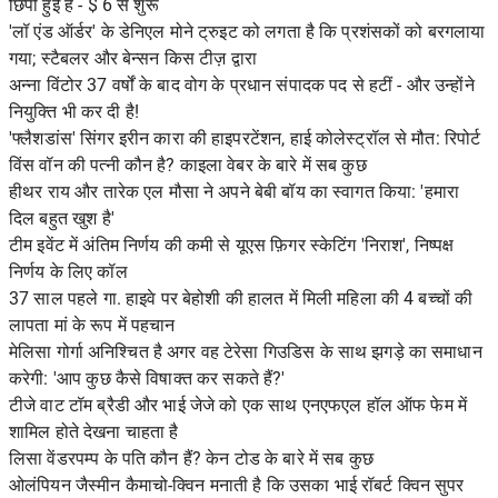
छिपी हुई हैं - $ 6 से शुरू
'लॉ एंड ऑर्डर' के डेनिएल मोने ट्रुइट को लगता है कि प्रशंसकों को बरगलाया
गया; स्टैबलर और बेन्सन किस टीज़ द्वारा
अन्ना विंटोर 37 वर्षों के बाद वोग के प्रधान संपादक पद से हटीं - और उन्होंने
नियुक्ति भी कर दी है!
'फ्लैशडांस' सिंगर इरीन कारा की हाइपरटेंशन, हाई कोलेस्ट्रॉल से मौत: रिपोर्ट
विंस वॉन की पत्नी कौन है? काइला वेबर के बारे में सब कुछ
हीथर राय और तारेक एल मौसा ने अपने बेबी बॉय का स्वागत किया: 'हमारा
दिल बहुत खुश है'
टीम इवेंट में अंतिम निर्णय की कमी से यूएस फ़िगर स्केटिंग 'निराश', निष्पक्ष
निर्णय के लिए कॉल
37 साल पहले गा. हाइवे पर बेहोशी की हालत में मिली महिला की 4 बच्चों की
लापता मां के रूप में पहचान
मेलिसा गोर्गा अनिश्चित है अगर वह टेरेसा गिउडिस के साथ झगड़े का समाधान
करेगी: 'आप कुछ कैसे विषाक्त कर सकते हैं?'
टीजे वाट टॉम ब्रैडी और भाई जेजे को एक साथ एनएफएल हॉल ऑफ फेम में
शामिल होते देखना चाहता है
लिसा वेंडरपम्प के पति कौन हैं? केन टोड के बारे में सब कुछ
ओलंपियन जैस्मीन कैमाचो-क्विन मनाती है कि उसका भाई रॉबर्ट क्विन सुपर