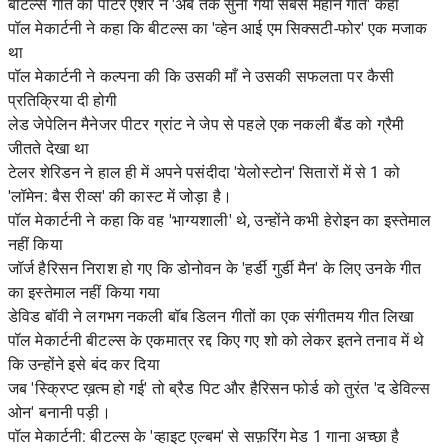
बीटल्स गीत को पीटर एशर ने 'अब तक सुना गया सबसे महान गीत' कहा
पॉल मेकार्टनी ने कहा कि बीटल्स का 'व्हेन आई एम सिक्सटी-फोर' एक मजाक
था
पॉल मेकार्टनी ने कल्पना की कि उसकी माँ ने उसकी सफलता पर कैसी
प्रतिक्रिया दी होगी
लेड जेपेलिन मैनेजर पीटर ग्रांट ने जेप से पहले एक नकली बैंड को ग्रैमी
जीतते देखा था
टेलर शेरिडन ने हाल ही में अपने पसंदीदा 'येलोस्टोन' सितारों में से 1 को
'लॉमेन: बैस रीव्स' की कास्ट में जोड़ा है।
पॉल मेकार्टनी ने कहा कि वह 'भाग्यशाली' थे, उन्होंने कभी हेरोइन का इस्तेमाल
नहीं किया
जॉर्ज हैरिसन निराश हो गए कि डोनोवन के 'हर्डी गुर्डी मैन' के लिए उनके गीत
का इस्तेमाल नहीं किया गया
डेविड बॉवी ने लगभग नकली बॉब डिलन गीतों का एक संगीतमय गीत लिखा
पॉल मेकार्टनी बीटल्स के एकमात्र रद्द किए गए शो को लेकर इतने तनाव में थे
कि उन्होंने इसे बंद कर दिया
जब 'स्क्रिप्ट ख़त्म हो गई' तो ब्रैड पिट और हैरिसन फोर्ड को तुरंत 'द डेविल्स
ओन' बनानी पड़ी।
पॉल मेकार्टनी: बीटल्स के 'व्हाइट एल्बम' से सफ़रिंग मेड 1 गाना अच्छा है