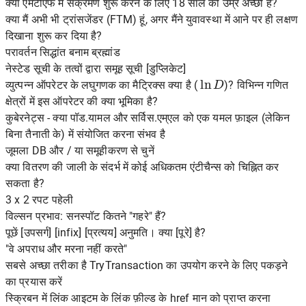
क्या एमटीएफ में संक्रमण शुरू करने के लिए 18 साल की उम्र अच्छी है?
क्या मैं अभी भी ट्रांसजेंडर (FTM) हूं, अगर मैंने युवावस्था में आने पर ही लक्षण
दिखाना शुरू कर दिया है?
परावर्तन सिद्धांत बनाम ब्रह्मांड
नेस्टेड सूची के तत्वों द्वारा समूह सूची [डुप्लिकेट]
ln
D
व्युत्पन्न ऑपरेटर के लघुगणक का मैट्रिक्स क्या है (
)? विभिन्न गणित
क्षेत्रों में इस ऑपरेटर की क्या भूमिका है?
कुबेरनेट्स - क्या पॉड.यामल और सर्विस.एम्एल को एक यमल फ़ाइल (लेकिन
बिना तैनाती के) में संयोजित करना संभव है
जूमला DB और / या समूहीकरण से चुनें
क्या वितरण की जाली के संदर्भ में कोई अधिकतम एंटीचैन्स को चिह्नित कर
सकता है?
3 x 2 रपट पहेली
विल्सन प्रभाव: सनस्पॉट कितने "गहरे" हैं?
पूछें [उपसर्ग] [infix] [प्रत्यय] अनुमति। क्या [पूरे] है?
"वे अपराध और मरना नहीं करते"
सबसे अच्छा तरीका है TryTransaction का उपयोग करने के लिए पकड़ने
का प्रयास करें
स्क्रिबन में लिंक आइटम के लिंक फ़ील्ड के href मान को प्राप्त करना