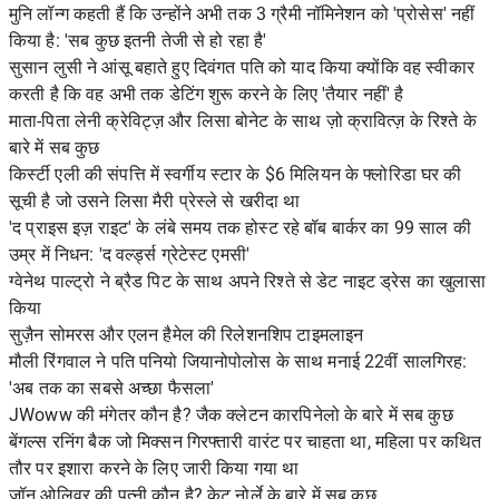
मुनि लॉन्ग कहती हैं कि उन्होंने अभी तक 3 ग्रैमी नॉमिनेशन को 'प्रोसेस' नहीं
किया है: 'सब कुछ इतनी तेजी से हो रहा है'
सुसान लुसी ने आंसू बहाते हुए दिवंगत पति को याद किया क्योंकि वह स्वीकार
करती है कि वह अभी तक डेटिंग शुरू करने के लिए 'तैयार नहीं' है
माता-पिता लेनी क्रेविट्ज़ और लिसा बोनेट के साथ ज़ो क्रावित्ज़ के रिश्ते के
बारे में सब कुछ
किर्स्टी एली की संपत्ति में स्वर्गीय स्टार के $6 मिलियन के फ्लोरिडा घर की
सूची है जो उसने लिसा मैरी प्रेस्ले से खरीदा था
'द प्राइस इज़ राइट' के लंबे समय तक होस्ट रहे बॉब बार्कर का 99 साल की
उम्र में निधन: 'द वर्ल्ड्स ग्रेटेस्ट एमसी'
ग्वेनेथ पाल्ट्रो ने ब्रैड पिट के साथ अपने रिश्ते से डेट नाइट ड्रेस का खुलासा
किया
सुज़ैन सोमरस और एलन हैमेल की रिलेशनशिप टाइमलाइन
मौली रिंगवाल ने पति पनियो जियानोपोलोस के साथ मनाई 22वीं सालगिरह:
'अब तक का सबसे अच्छा फैसला'
JWoww की मंगेतर कौन है? जैक क्लेटन कारपिनेलो के बारे में सब कुछ
बेंगल्स रनिंग बैक जो मिक्सन गिरफ्तारी वारंट पर चाहता था, महिला पर कथित
तौर पर इशारा करने के लिए जारी किया गया था
जॉन ओलिवर की पत्नी कौन है? केट नोर्ले के बारे में सब कुछ