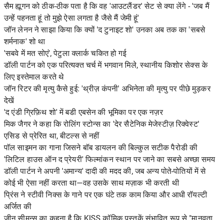
सैम ह्यूगन को ठीक-ठीक पता है कि वह 'आउटलैंडर' सेट से क्या लेंगे - 'जब मैं
उन्हें पहनता हूं तो मुझे ऐसा लगता है जैसे मैं जेमी हूं'
जॉन लेनन ने साझा किया कि क्यों 'द टुनाइट शो' उनका अब तक का 'सबसे
शर्मनाक' शो था
'सबवे में मत सोएं', पेटुला क्लार्क चकित हो गई
डॉली पार्टन को एक परित्यक्त चर्च में भगवान मिले, स्थानीय किशोर सेक्स के
लिए इस्तेमाल करते थे
जॉन रिटर की मृत्यु कैसे हुई: 'थ्रीज़ कंपनी' अभिनेता की मृत्यु पर पीछे मुड़कर
देखें
'द एंडी ग्रिफ़िथ शो' में बडी एबसेन की भूमिका पर एक नज़र
मिक जैगर ने कहा कि रोलिंग स्टोन्स का 'देर सैटेनिक मेजेस्टीज़ रिक्वेस्ट'
एसिड से प्रेरित था, बीटल्स से नहीं
पॉल साइमन का गाना जिसने बॉब डायलन की बिल्कुल सटीक पैरोडी की
'लिटिल हाउस ऑन द प्रेयरी' फिल्मांकन स्थान पर जाने का सबसे अच्छा समय
डॉली पार्टन ने अपनी 'अमान्य' दादी की मदद की, जब अन्य पोते-पोतियों में से
कोई भी ऐसा नहीं करता था—वह उसके साथ मज़ाक भी करती थी
प्रिंस ने स्टीवी निक्स के गाने पर एक घंटे तक काम किया और आधी रॉयल्टी
अर्जित की
जीन सीमन्स का कहना है कि KISS कॉमिक पुस्तकें संभावित रूप से "मानवता