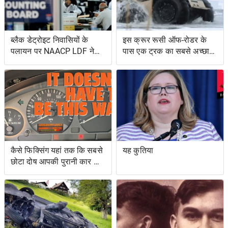
ब्लैक डेट्रोइट निवासियों के
इस क्रूर रूसी ऑफ-रोडर के
पलायन पर NAACP LDF ने
पास एक ट्रक का सबसे अच्छा
मुकदमा किया, मिशिगन के वोट
और एक उभयचर टैंक का सबसे
सर्टिफिकेशन को रोकने के
अच्छा है
प्रयासों के लिए वोटिंग अधिकार
अधिनियम का उल्लंघन
कैसे फिक्सिंग यहां तक ​​कि सबसे
यह कुतिया
छोटा दोष आपकी पुरानी कार को
नया जैसा महसूस करा सकता है