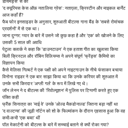
डायमंड्स' से की
'द क्यूरियस केस ऑफ़ नतालिया ग्रेस': नताएला, क्रिस्टीन और माइकल बार्नेट
आज कहाँ हैं?
फैब फोर इनसाइडर के अनुसार, शुरुआती बीटल्स गाना बैंड के 'सबसे रोमांचक
प्रदर्शनों' में से एक था।
जाना दुग्गर: प्यार के बारे में उसने जो कुछ कहा है और 'एक' को खोजने के लिए
उसकी 5 साल की अवधि
पेटुला क्लार्क ने कहा कि 'डाउनटाउन' ने एक हताश गीत का खुलासा किया
बिली क्रिस्टल और रॉबिन विलियम्स ने अपने संपूर्ण 'फ्रेंड्स' कैमियो का
विज्ञापन किया
कैसे मेलिसा गिल्बर्ट ने एक पक्षी को अपने नाइटगाउन के नीचे फंसाकर बचाया
विनोना राइडर ने एक बार साझा किया था कि उनके करियर की शुरुआत में
उनके सभी किरदार 'अग्ली गर्ल' के रूप में लिखे गए थे।
जॉन लेनन ने द बीटल्स की 'रिवोल्यूशन' में पुलिस पर टिप्पणी करते हुए एक
पंक्ति कही
फ्रैंक सिनात्रा का 'माई वे' उनके 'ओल्ड मैकडोनाल्ड' जितना बड़ा नहीं था
'द वाल्टन्स' की जूडी नॉर्टन को शो के फिल्मांकन के दौरान एहसास हुआ कि वह
कभी-कभी 'एक बव्वा' थीं
पॉल मेकार्टनी को बीटल्स के बारे में सच्चाई बताने से क्यों रोका गया?