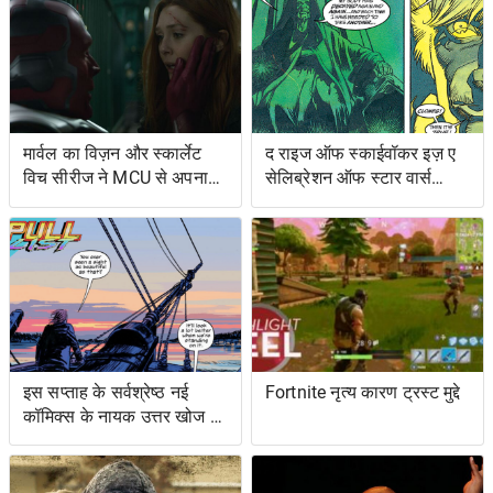
मार्वल का विज़न और स्कार्लेट
द राइज ऑफ स्काईवॉकर इज़ ए
विच सीरीज ने MCU से अपना
सेलिब्रेशन ऑफ स्टार वार्स
शोअरनर चुना
ओल्ड एक्सटेंडेड यूनिवर्स- एंड
इट्स ग्रेटेस्ट रेस्ट्यूडिएशन
इस सप्ताह के सर्वश्रेष्ठ नई
Fortnite नृत्य कारण ट्रस्ट मुद्दे
कॉमिक्स के नायक उत्तर खोज रहे
हैं ... और प्रतिशोध समुद्र पर