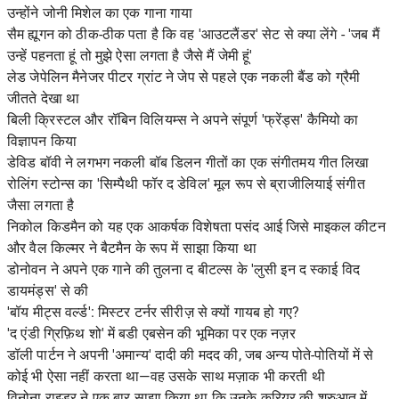
उन्होंने जोनी मिशेल का एक गाना गाया
सैम ह्यूगन को ठीक-ठीक पता है कि वह 'आउटलैंडर' सेट से क्या लेंगे - 'जब मैं
उन्हें पहनता हूं तो मुझे ऐसा लगता है जैसे मैं जेमी हूं'
लेड जेपेलिन मैनेजर पीटर ग्रांट ने जेप से पहले एक नकली बैंड को ग्रैमी
जीतते देखा था
बिली क्रिस्टल और रॉबिन विलियम्स ने अपने संपूर्ण 'फ्रेंड्स' कैमियो का
विज्ञापन किया
डेविड बॉवी ने लगभग नकली बॉब डिलन गीतों का एक संगीतमय गीत लिखा
रोलिंग स्टोन्स का 'सिम्पैथी फॉर द डेविल' मूल रूप से ब्राजीलियाई संगीत
जैसा लगता है
निकोल किडमैन को यह एक आकर्षक विशेषता पसंद आई जिसे माइकल कीटन
और वैल किल्मर ने बैटमैन के रूप में साझा किया था
डोनोवन ने अपने एक गाने की तुलना द बीटल्स के 'लुसी इन द स्काई विद
डायमंड्स' से की
'बॉय मीट्स वर्ल्ड': मिस्टर टर्नर सीरीज़ से क्यों गायब हो गए?
'द एंडी ग्रिफ़िथ शो' में बडी एबसेन की भूमिका पर एक नज़र
डॉली पार्टन ने अपनी 'अमान्य' दादी की मदद की, जब अन्य पोते-पोतियों में से
कोई भी ऐसा नहीं करता था—वह उसके साथ मज़ाक भी करती थी
विनोना राइडर ने एक बार साझा किया था कि उनके करियर की शुरुआत में