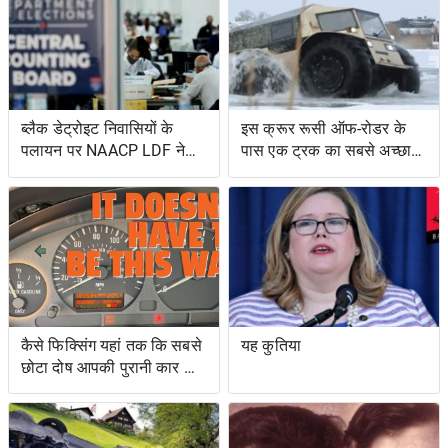
ब्लैक डेट्रोइट निवासियों के
इस क्रूर रूसी ऑफ-रोडर के
पलायन पर NAACP LDF ने
पास एक ट्रक का सबसे अच्छा
मुकदमा किया, मिशिगन के वोट
और एक उभयचर टैंक का सबसे
सर्टिफिकेशन को रोकने के
अच्छा है
प्रयासों के लिए वोटिंग अधिकार
अधिनियम का उल्लंघन
कैसे फिक्सिंग यहां तक ​​कि सबसे
यह कुतिया
छोटा दोष आपकी पुरानी कार को
नया जैसा महसूस करा सकता है