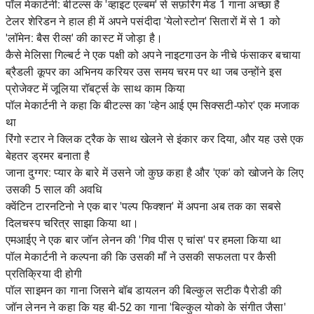
पॉल मेकार्टनी: बीटल्स के 'व्हाइट एल्बम' से सफ़रिंग मेड 1 गाना अच्छा है
टेलर शेरिडन ने हाल ही में अपने पसंदीदा 'येलोस्टोन' सितारों में से 1 को
'लॉमेन: बैस रीव्स' की कास्ट में जोड़ा है।
कैसे मेलिसा गिल्बर्ट ने एक पक्षी को अपने नाइटगाउन के नीचे फंसाकर बचाया
ब्रैडली कूपर का अभिनय करियर उस समय चरम पर था जब उन्होंने इस
प्रोजेक्ट में जूलिया रॉबर्ट्स के साथ काम किया
पॉल मेकार्टनी ने कहा कि बीटल्स का 'व्हेन आई एम सिक्सटी-फोर' एक मजाक
था
रिंगो स्टार ने क्लिक ट्रैक के साथ खेलने से इंकार कर दिया, और यह उसे एक
बेहतर ड्रमर बनाता है
जाना दुग्गर: प्यार के बारे में उसने जो कुछ कहा है और 'एक' को खोजने के लिए
उसकी 5 साल की अवधि
क्वेंटिन टारनटिनो ने एक बार 'पल्प फिक्शन' में अपना अब तक का सबसे
दिलचस्प चरित्र साझा किया था।
एमआईए ने एक बार जॉन लेनन की 'गिव पीस ए चांस' पर हमला किया था
पॉल मेकार्टनी ने कल्पना की कि उसकी माँ ने उसकी सफलता पर कैसी
प्रतिक्रिया दी होगी
पॉल साइमन का गाना जिसने बॉब डायलन की बिल्कुल सटीक पैरोडी की
जॉन लेनन ने कहा कि यह बी-52 का गाना 'बिल्कुल योको के संगीत जैसा'