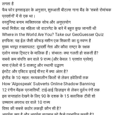
लगता है
फैब फोर इनसाइडर के अनुसार, शुरुआती बीटल्स गाना बैंड के 'सबसे रोमांचक
प्रदर्शनों' में से एक था।
वस्तुनिष्ठ बनाम व्यक्तिपरक सोच और अनुप्रयोग
मार्था मिशेल: वह महिला जो वाटरगेट के बारे में बहुत कुछ जानती थी
Where in the World Are You? Take our GeoGuesser Quiz
हगफिश: यह ईल जैसी कीचड़ मशीन एक शिकारी का दुःस्वप्न है
मुख्य भरपूर तख्तापलट: दूरदर्शी नेता और कौवा राष्ट्र के रक्षक
एलोन मस्क ट्विटर के मालिक हैं। संभवतः क्या गलती हो सकती है?
सबसे कम संपत्ति कर वाले 9 राज्य (और केवल 1 प्रशांत प्रवेश)
माया एंजेलो से 5 वाक्पटु और स्थायी उद्धरण
इंस्टेंट और एक्टिव ड्राई यीस्ट में क्या अंतर है?
इंग्लैंड के 10 महल: मध्यकालीन किलों से लेकर हवेलियों तक
How 'Algospeak' Subverts Online Shadow Banning
12 रंगीन मेंढक प्रजातियाँ: टाई-डाई डिज़ाइन से लेकर दुर्लभ रंगों तक
इस सप्ताहांत देखने के लिए 90 के दशक के 15 क्लासिक टीवी शो
उच्चतम अपराध दर वाले 10 राज्य
विश्व की सबसे कठोर लकड़ी कौन सी है?
आर्द्रता क्या है और आर्द्रता तापमान को कैसे प्रभावित करती है?