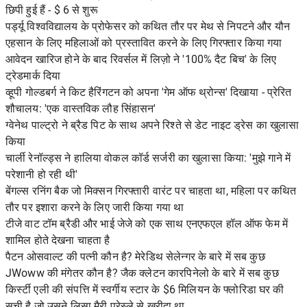
छिपी हुई हैं - $ 6 से शुरू
पर्ड्यू विश्वविद्यालय के प्रोफेसर को कथित तौर पर मेथ से निपटने और यौन
एहसान के लिए महिलाओं को प्रस्तावित करने के लिए गिरफ्तार किया गया
आवेदन खारिज होने के बाद रिवर्सल में लिज़ो ने '100% दैट बिच' के लिए
ट्रेडमार्क दिया
व्हूपी गोल्डबर्ग ने किट हैरिंगटन को अपना 'गेम ऑफ थ्रोन्स' दिखाया - प्रेरित
शौचालय: 'एक वास्तविक लौह सिंहासन'
ग्वेनेथ पाल्ट्रो ने ब्रैड पिट के साथ अपने रिश्ते से डेट नाइट ड्रेस का खुलासा
किया
चार्ली रेनॉल्ड्स ने हालिया वोकल कॉर्ड सर्जरी का खुलासा किया: 'मुझे गाने में
परेशानी हो रही थी'
बेंगल्स रनिंग बैक जो मिक्सन गिरफ्तारी वारंट पर चाहता था, महिला पर कथित
तौर पर इशारा करने के लिए जारी किया गया था
टीजे वाट टॉम ब्रैडी और भाई जेजे को एक साथ एनएफएल हॉल ऑफ फेम में
शामिल होते देखना चाहता है
पैटन ओसवाल्ट की पत्नी कौन है? मेरेडिथ सेलेन्गर के बारे में सब कुछ
JWoww की मंगेतर कौन है? जैक क्लेटन कारपिनेलो के बारे में सब कुछ
किर्स्टी एली की संपत्ति में स्वर्गीय स्टार के $6 मिलियन के फ्लोरिडा घर की
सूची है जो उसने लिसा मैरी प्रेस्ले से खरीदा था