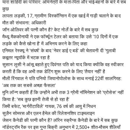
यारा शाहिदी का परिवार: अभिनेत्री के माता-पिता और भाई-बहनों के बारे में सब
कुछ
लापता लड़की, 17, ग्रामीण विस्कॉन्सिन में एक खाई में गाड़ी चलाने के बाद
मौत की संभावना: अधिकारी
जॉन ओलिवर की पत्नी कौन है? केट नोर्ले के बारे में सब कुछ
मैथ्यू मैककोनाघी ने एक फॉर्च्यून टेलर को बताया कि उसे '10 दिनों में एक
लड़के को कैसे खोना है' में अभिनय करने के लिए कहा
एनिमल रेस्क्यू ने 'संघर्ष' के बाद 'नेवर डाई ए बर्ड' की चेतावनी दी 'गुलाबी
कबूतर न्यूयॉर्क में भटक रहा है
सुसान लुसी ने आंसू बहाते हुए दिवंगत पति को याद किया क्योंकि वह स्वीकार
करती है कि वह अभी तक डेटिंग शुरू करने के लिए 'तैयार नहीं' है
मौली रिंगवाल ने पति पनियो जियानोपोलोस के साथ मनाई 22वीं सालगिरह:
'अब तक का सबसे अच्छा फैसला'
मुनि लॉन्ग कहती हैं कि उन्होंने अभी तक 3 ग्रैमी नॉमिनेशन को 'प्रोसेस' नहीं
किया है: 'सब कुछ इतनी तेजी से हो रहा है'
जिमी बफेट, 'मार्गरीटाविले' गायक, 76 वर्ष की आयु में निधन
सुज़ैन सोमरस और एलन हैमेल की रिलेशनशिप टाइमलाइन
जेसन कैनेडी की पत्नी कौन है? लॉरेन स्क्रैग्स कैनेडी के बारे में सब कुछ
नॉर्डस्ट्रॉम रैक पर इस गुप्त बिक्री अनुभाग में 2,500+ शीत-मौसम शैलियाँ