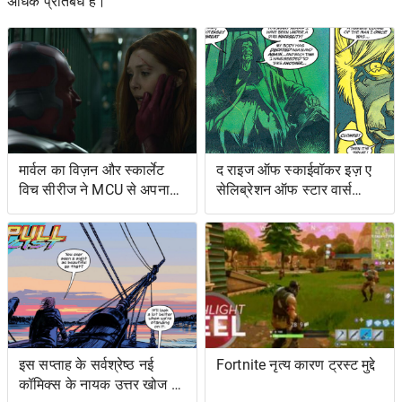
अधिक प्रतिबंध है।"
मार्वल का विज़न और स्कार्लेट
द राइज ऑफ स्काईवॉकर इज़ ए
विच सीरीज ने MCU से अपना
सेलिब्रेशन ऑफ स्टार वार्स
शोअरनर चुना
ओल्ड एक्सटेंडेड यूनिवर्स- एंड
इट्स ग्रेटेस्ट रेस्ट्यूडिएशन
इस सप्ताह के सर्वश्रेष्ठ नई
Fortnite नृत्य कारण ट्रस्ट मुद्दे
कॉमिक्स के नायक उत्तर खोज रहे