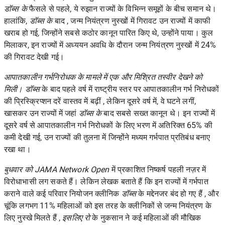
डॉब्स के
फैसले से पहले, ये रुझान राज्यों के विभिन्न समूहों के बीच समान थे।
हालांकि,
डॉब्स के
बाद , जन्म नियंत्रण नुस्खों में गिरावट उन राज्यों में काफी
खराब हो गई, जिन्होंने सबसे कठोर कानून पारित किए थे, उन्होंने पाया। कुल
मिलाकर, इन राज्यों में अध्ययन अवधि के दौरान जन्म नियंत्रण नुस्खों में 24%
की गिरावट देखी गई।
आपातकालीन गर्भनिरोधक के मामले में एक और मिश्रित तस्वीर देखने को
मिली। डॉब्स
के बाद पहले वर्ष में राष्ट्रीय स्तर पर आपातकालीन गर्भ निरोधकों
की प्रिस्क्रिप्शन दरें वास्तव में बढ़ीं , लेकिन दूसरे वर्ष में, वे घटने लगीं,
खासकर उन राज्यों में जहां
डॉब्स के
बाद सबसे सख्त कानून थे। इन राज्यों में
दूसरे वर्ष से आपातकालीन गर्भ निरोधकों के लिए भरण में अतिरिक्त 65% की
कमी देखी गई, उन राज्यों की तुलना में जिन्होंने मध्यम गर्भपात प्रतिबंध बनाए
रखा था।
बुधवार को JAMA Network Open
में
प्रकाशित
निष्कर्ष पहली नज़र में
विरोधाभासी लग सकते हैं। लेकिन लेखक बताते हैं कि इन राज्यों में गर्भपात
कराने वाले कई परिवार नियोजन क्लीनिक
डॉब्स
के मद्देनजर
बंद
हो गए हैं , और
चूंकि लगभग 11% महिलाओं को इस तरह के क्लीनिकों से जन्म नियंत्रण के
लिए नुस्खे मिलते हैं
,
इसलिए रो
के नुकसान ने कई महिलाओं की मौखिक