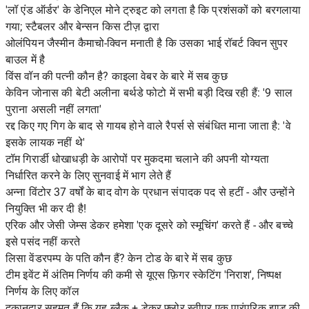
'लॉ एंड ऑर्डर' के डेनिएल मोने ट्रुइट को लगता है कि प्रशंसकों को बरगलाया
गया; स्टैबलर और बेन्सन किस टीज़ द्वारा
ओलंपियन जैस्मीन कैमाचो-क्विन मनाती है कि उसका भाई रॉबर्ट क्विन सुपर
बाउल में है
विंस वॉन की पत्नी कौन है? काइला वेबर के बारे में सब कुछ
केविन जोनास की बेटी अलीना बर्थडे फोटो में सभी बड़ी दिख रही हैं: '9 साल
पुराना असली नहीं लगता'
रद्द किए गए गिग के बाद से गायब होने वाले रैपर्स से संबंधित माना जाता है: 'वे
इसके लायक नहीं थे'
टॉम गिरार्डी धोखाधड़ी के आरोपों पर मुकदमा चलाने की अपनी योग्यता
निर्धारित करने के लिए सुनवाई में भाग लेते हैं
अन्ना विंटोर 37 वर्षों के बाद वोग के प्रधान संपादक पद से हटीं - और उन्होंने
नियुक्ति भी कर दी है!
एरिक और जेसी जेम्स डेकर हमेशा 'एक दूसरे को स्मूचिंग' करते हैं - और बच्चे
इसे पसंद नहीं करते
लिसा वेंडरपम्प के पति कौन हैं? केन टोड के बारे में सब कुछ
टीम इवेंट में अंतिम निर्णय की कमी से यूएस फ़िगर स्केटिंग 'निराश', निष्पक्ष
निर्णय के लिए कॉल
दुकानदार सहमत हैं कि यह ब्लैक + डेकर फ्लोर स्वीपर एक पारंपरिक झाड़ू की