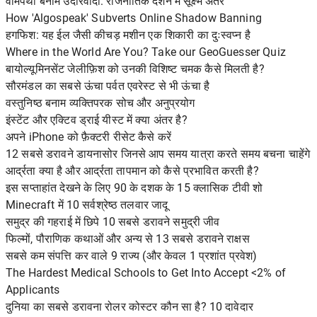
वामपंथी बनाम उदारवादी: राजनीतिक दर्शन में सूक्ष्म अंतर
How 'Algospeak' Subverts Online Shadow Banning
हगफिश: यह ईल जैसी कीचड़ मशीन एक शिकारी का दुःस्वप्न है
Where in the World Are You? Take our GeoGuesser Quiz
बायोल्यूमिनसेंट जेलीफ़िश को उनकी विशिष्ट चमक कैसे मिलती है?
सौरमंडल का सबसे ऊंचा पर्वत एवरेस्ट से भी ऊंचा है
वस्तुनिष्ठ बनाम व्यक्तिपरक सोच और अनुप्रयोग
इंस्टेंट और एक्टिव ड्राई यीस्ट में क्या अंतर है?
अपने iPhone को फ़ैक्टरी रीसेट कैसे करें
12 सबसे डरावने डायनासोर जिनसे आप समय यात्रा करते समय बचना चाहेंगे
आर्द्रता क्या है और आर्द्रता तापमान को कैसे प्रभावित करती है?
इस सप्ताहांत देखने के लिए 90 के दशक के 15 क्लासिक टीवी शो
Minecraft में 10 सर्वश्रेष्ठ तलवार जादू
समुद्र की गहराई में छिपे 10 सबसे डरावने समुद्री जीव
फिल्मों, पौराणिक कथाओं और अन्य से 13 सबसे डरावने राक्षस
सबसे कम संपत्ति कर वाले 9 राज्य (और केवल 1 प्रशांत प्रवेश)
The Hardest Medical Schools to Get Into Accept <2% of
Applicants
दुनिया का सबसे डरावना रोलर कोस्टर कौन सा है? 10 दावेदार