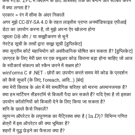
केस स्टडी: ZFC में क्विलन के छोटे ऑब्जेक्ट तर्क को बनाने और साबित करने
में क्या लगता है?
प्रकार = रंग में सीमा के अंदर निकालें
अगर मुझे CC-BY-SA 4.0 के तहत लाइसेंस प्राप्त अनमॉडिफाइड एपीआई
डेटा का उपयोग करना है, तो मुझे अपना ऐप खोलना होगा
जूमला DB और / या समूहीकरण से चुनें
नेस्टेड सूची के तत्वों द्वारा समूह सूची [डुप्लिकेट]
क्या सुप्रीम कोर्ट महाभियोग को असंवैधानिक घोषित कर सकता है? [डुप्लिकेट]
उपग्रह के लिए मेरी छत पर एक क्यूआर कोड कितना बड़ा होना चाहिए जो आज
के स्वीकार्य संकल्प को स्कैन करने में सक्षम हो?
winforms C # .NET - छोरों का उपयोग करते समय मेरे कोड के प्रदर्शन
को कैसे सुधारें (के लिए, foreach, आदि…) [बंद]
क्या मेरी किताब के अंत में मेरे समलैंगिक चरित्र को मारना अपमानजनक है?
क्या हम मार्टियन सैंडस्टॉर्म से बिजली पैदा कर सकते हैं? यदि ऐसा है तो इसका
उपयोग कॉलोनियों को बिजली देने के लिए किया जा सकता है?
शनि के छल्ले कैसे निकालें?
ln
D
व्युत्पन्न ऑपरेटर के लघुगणक का मैट्रिक्स क्या है (
)? विभिन्न गणित
क्षेत्रों में इस ऑपरेटर की क्या भूमिका है?
शहरों में युद्ध छेड़ने का फैसला क्या है?