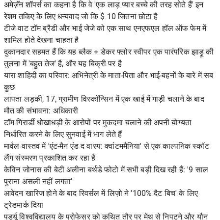
अमेज़ॅन शॉपर्स का कहना है कि वे 'एक लाड़ प्यार बच्चे की तरह सोते हैं' इन
रेशम तकिए के लिए धन्यवाद जो कि $ 10 जितना छोटा है
टीजे वाट टॉम ब्रैडी और भाई जेजे को एक साथ एनएफएल हॉल ऑफ फेम में
शामिल होते देखना चाहता है
दुकानदार सहमत हैं कि यह ब्लैक + डेकर फ्लोर स्वीपर एक पारंपरिक झाड़ू की
तुलना में 'बहुत तेज' है, और यह बिक्री पर है
यारा शाहिदी का परिवार: अभिनेत्री के माता-पिता और भाई-बहनों के बारे में सब
कुछ
लापता लड़की, 17, ग्रामीण विस्कॉन्सिन में एक खाई में गाड़ी चलाने के बाद
मौत की संभावना: अधिकारी
टॉम गिरार्डी धोखाधड़ी के आरोपों पर मुकदमा चलाने की अपनी योग्यता
निर्धारित करने के लिए सुनवाई में भाग लेते हैं
मार्वल वास्तव में 'एंट-मैन एंड द वास्प: क्वांटममैनिया' से एक काल्पनिक स्कॉट
लैंग संस्मरण प्रकाशित कर रहा है
केविन जोनास की बेटी अलीना बर्थडे फोटो में सभी बड़ी दिख रही हैं: '9 साल
पुराना असली नहीं लगता'
आवेदन खारिज होने के बाद रिवर्सल में लिज़ो ने '100% दैट बिच' के लिए
ट्रेडमार्क दिया
पर्ड्यू विश्वविद्यालय के प्रोफेसर को कथित तौर पर मेथ से निपटने और यौन