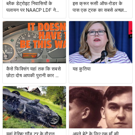
ब्लैक डेट्रोइट निवासियों के
इस क्रूर रूसी ऑफ-रोडर के
पलायन पर NAACP LDF ने
पास एक ट्रक का सबसे अच्छा
मुकदमा किया, मिशिगन के वोट
और एक उभयचर टैंक का सबसे
सर्टिफिकेशन को रोकने के
अच्छा है
प्रयासों के लिए वोटिंग अधिकार
अधिनियम का उल्लंघन
कैसे फिक्सिंग यहां तक ​​कि सबसे
यह कुतिया
छोटा दोष आपकी पुरानी कार को
नया जैसा महसूस करा सकता है
यहां देखिए ग्रैंड टूर के दौरान
अपने बेटे के लिए एक माँ की