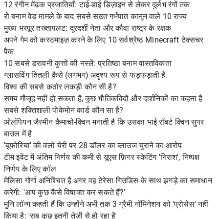
12 रंगीन मेंढक प्रजातियाँ: टाई-डाई डिज़ाइन से लेकर दुर्लभ रंगों तक
रो बनाम वेड मामले के बाद सबसे सख्त गर्भपात कानून वाले 10 राज्य
मुख्य भरपूर तख्तापलट: दूरदर्शी नेता और कौवा राष्ट्र के रक्षक
अपने गेम को कस्टमाइज़ करने के लिए 10 सर्वश्रेष्ठ Minecraft टेक्सचर
पैक
10 सबसे डरावनी कुत्तों की नस्लें: प्रतिष्ठा बनाम वास्तविकता
ग्लासविंग तितली कैसे (लगभग) अदृश्य रूप से फड़फड़ाती है
विश्व की सबसे कठोर लकड़ी कौन सी है?
समय मौजूद नहीं हो सकता है, कुछ भौतिकविदों और दार्शनिकों का कहना है
सबसे शक्तिशाली पोकेमोन कार्ड कौन सा है?
ओलंपियन जैस्मीन कैमाचो-क्विन मनाती है कि उसका भाई रॉबर्ट क्विन सुपर
बाउल में है
'यूफोरिया' की क्लो चेरी पर 28 डॉलर का ब्लाउज चुराने का आरोप
टीम इवेंट में अंतिम निर्णय की कमी से यूएस फ़िगर स्केटिंग 'निराश', निष्पक्ष
निर्णय के लिए कॉल
मेलिसा गोर्गा अनिश्चित है अगर वह टेरेसा गिउडिस के साथ झगड़े का समाधान
करेगी: 'आप कुछ कैसे विषाक्त कर सकते हैं?'
मुनि लॉन्ग कहती हैं कि उन्होंने अभी तक 3 ग्रैमी नॉमिनेशन को 'प्रोसेस' नहीं
किया है: 'सब कुछ इतनी तेजी से हो रहा है'