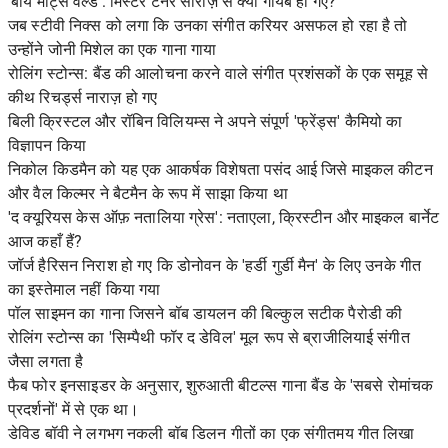
'बॉय मीट्स वर्ल्ड': मिस्टर टर्नर सीरीज़ से क्यों गायब हो गए?
जब स्टीवी निक्स को लगा कि उनका संगीत करियर असफल हो रहा है तो
उन्होंने जोनी मिशेल का एक गाना गाया
रोलिंग स्टोन्स: बैंड की आलोचना करने वाले संगीत प्रशंसकों के एक समूह से
कीथ रिचर्ड्स नाराज़ हो गए
बिली क्रिस्टल और रॉबिन विलियम्स ने अपने संपूर्ण 'फ्रेंड्स' कैमियो का
विज्ञापन किया
निकोल किडमैन को यह एक आकर्षक विशेषता पसंद आई जिसे माइकल कीटन
और वैल किल्मर ने बैटमैन के रूप में साझा किया था
'द क्यूरियस केस ऑफ़ नतालिया ग्रेस': नताएला, क्रिस्टीन और माइकल बार्नेट
आज कहाँ हैं?
जॉर्ज हैरिसन निराश हो गए कि डोनोवन के 'हर्डी गुर्डी मैन' के लिए उनके गीत
का इस्तेमाल नहीं किया गया
पॉल साइमन का गाना जिसने बॉब डायलन की बिल्कुल सटीक पैरोडी की
रोलिंग स्टोन्स का 'सिम्पैथी फॉर द डेविल' मूल रूप से ब्राजीलियाई संगीत
जैसा लगता है
फैब फोर इनसाइडर के अनुसार, शुरुआती बीटल्स गाना बैंड के 'सबसे रोमांचक
प्रदर्शनों' में से एक था।
डेविड बॉवी ने लगभग नकली बॉब डिलन गीतों का एक संगीतमय गीत लिखा