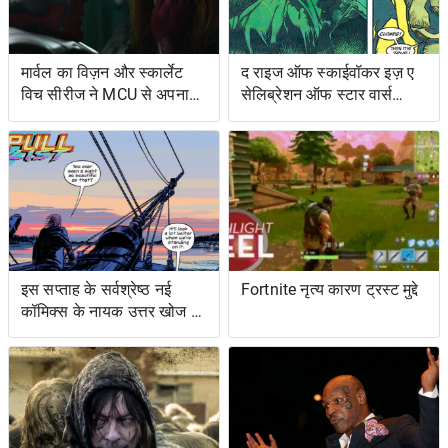
मार्वल का विज़न और स्कार्लेट
द राइज ऑफ स्काईवॉकर इज़ ए
विच सीरीज ने MCU से अपना
सेलिब्रेशन ऑफ स्टार वार्स
शोअरनर चुना
ओल्ड एक्सटेंडेड यूनिवर्स- एंड
इट्स ग्रेटेस्ट रेस्ट्यूडिएशन
इस सप्ताह के सर्वश्रेष्ठ नई
Fortnite नृत्य कारण ट्रस्ट मुद्दे
कॉमिक्स के नायक उत्तर खोज रहे
हैं ... और प्रतिशोध समुद्र पर