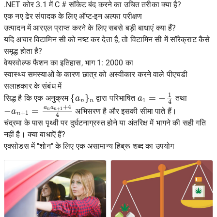
.NET कोर 3.1 में C # सॉकेट बंद करने का उचित तरीका क्या है?
एक नए ढेर संपादक के लिए ऑप्ट-इन अल्फा परीक्षण
उत्पादन में आरएल प्राप्त करने के लिए सबसे बड़ी बाधाएं क्या हैं?
यदि अचार विटामिन सी को नष्ट कर देता है, तो विटामिन सी में सॉरेक्राट कैसे
समृद्ध होता है?
वेयरवोल्फ फैशन का इतिहास, भाग 1: 2000 का
स्वास्थ्य समस्याओं के कारण छात्र को अस्वीकार करने वाले पीएचडी
सलाहकार के संबंध में
{
a
n
}
n
a
1
=
−
1
4
सिद्ध है कि एक अनुक्रम
द्वारा परिभाषित
तथा
−
a
n
+
1
=
a
n
a
n
+
1
+
4
4
अभिसरण है और इसकी सीमा पाते हैं।
चंद्रमा के पास पृथ्वी पर दुर्घटनाग्रस्त होने या अंतरिक्ष में भागने की सही गति
नहीं है। क्या बाधाऎं हैं?
एक्सोडस में "शोन" के लिए एक असामान्य हिब्रू शब्द का उपयोग