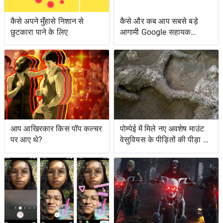
कैसे अपने मुँहासे निशान से
कैसे और कब आप सबसे बड़े
छुटकारा पाने के लिए
आगामी Google सहायक
सुविधाओं तक पहुँच सकते हैं
आप आखिरकार किस पॉप कल्चर
पोम्पेई में मिले नए अवशेष माउंट
पर आए थे?
वेसुवियस के पीड़ितों की पीड़ा को
दर्शाते हैं