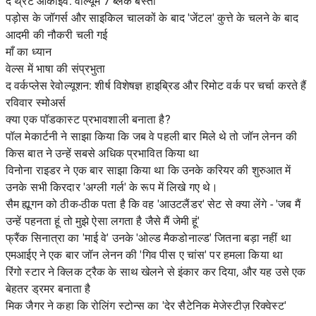
द थ्रेट आर्काइव: वॉल्यूम 7 ब्लैक बस्ता
पड़ोस के जॉगर्स और साइकिल चालकों के बाद 'जेंटल' कुत्ते के चलने के बाद
आदमी की नौकरी चली गई
माँ का ध्यान
वेल्स में भाषा की संप्रभुता
द वर्कप्लेस रेवोल्यूशन: शीर्ष विशेषज्ञ हाइब्रिड और रिमोट वर्क पर चर्चा करते हैं
रविवार स्मोअर्स
क्या एक पॉडकास्ट प्रभावशाली बनाता है?
पॉल मेकार्टनी ने साझा किया कि जब वे पहली बार मिले थे तो जॉन लेनन की
किस बात ने उन्हें सबसे अधिक प्रभावित किया था
विनोना राइडर ने एक बार साझा किया था कि उनके करियर की शुरुआत में
उनके सभी किरदार 'अग्ली गर्ल' के रूप में लिखे गए थे।
सैम ह्यूगन को ठीक-ठीक पता है कि वह 'आउटलैंडर' सेट से क्या लेंगे - 'जब मैं
उन्हें पहनता हूं तो मुझे ऐसा लगता है जैसे मैं जेमी हूं'
फ्रैंक सिनात्रा का 'माई वे' उनके 'ओल्ड मैकडोनाल्ड' जितना बड़ा नहीं था
एमआईए ने एक बार जॉन लेनन की 'गिव पीस ए चांस' पर हमला किया था
रिंगो स्टार ने क्लिक ट्रैक के साथ खेलने से इंकार कर दिया, और यह उसे एक
बेहतर ड्रमर बनाता है
मिक जैगर ने कहा कि रोलिंग स्टोन्स का 'देर सैटेनिक मेजेस्टीज़ रिक्वेस्ट'