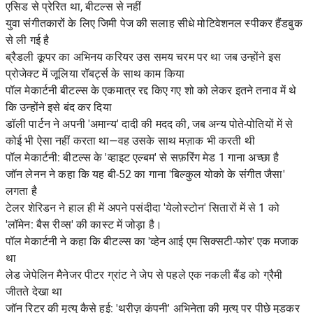
एसिड से प्रेरित था, बीटल्स से नहीं
युवा संगीतकारों के लिए जिमी पेज की सलाह सीधे मोटिवेशनल स्पीकर हैंडबुक
से ली गई है
ब्रैडली कूपर का अभिनय करियर उस समय चरम पर था जब उन्होंने इस
प्रोजेक्ट में जूलिया रॉबर्ट्स के साथ काम किया
पॉल मेकार्टनी बीटल्स के एकमात्र रद्द किए गए शो को लेकर इतने तनाव में थे
कि उन्होंने इसे बंद कर दिया
डॉली पार्टन ने अपनी 'अमान्य' दादी की मदद की, जब अन्य पोते-पोतियों में से
कोई भी ऐसा नहीं करता था—वह उसके साथ मज़ाक भी करती थी
पॉल मेकार्टनी: बीटल्स के 'व्हाइट एल्बम' से सफ़रिंग मेड 1 गाना अच्छा है
जॉन लेनन ने कहा कि यह बी-52 का गाना 'बिल्कुल योको के संगीत जैसा'
लगता है
टेलर शेरिडन ने हाल ही में अपने पसंदीदा 'येलोस्टोन' सितारों में से 1 को
'लॉमेन: बैस रीव्स' की कास्ट में जोड़ा है।
पॉल मेकार्टनी ने कहा कि बीटल्स का 'व्हेन आई एम सिक्सटी-फोर' एक मजाक
था
लेड जेपेलिन मैनेजर पीटर ग्रांट ने जेप से पहले एक नकली बैंड को ग्रैमी
जीतते देखा था
जॉन रिटर की मृत्यु कैसे हुई: 'थ्रीज़ कंपनी' अभिनेता की मृत्यु पर पीछे मुड़कर