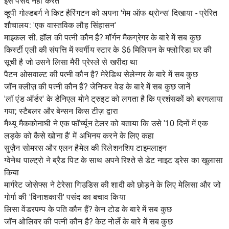
इसे पसंद नहीं करते
व्हूपी गोल्डबर्ग ने किट हैरिंगटन को अपना 'गेम ऑफ थ्रोन्स' दिखाया - प्रेरित
शौचालय: 'एक वास्तविक लौह सिंहासन'
माइकल सी. हॉल की पत्नी कौन है? मॉर्गन मैकग्रेगर के बारे में सब कुछ
किर्स्टी एली की संपत्ति में स्वर्गीय स्टार के $6 मिलियन के फ्लोरिडा घर की
सूची है जो उसने लिसा मैरी प्रेस्ले से खरीदा था
पैटन ओसवाल्ट की पत्नी कौन है? मेरेडिथ सेलेन्गर के बारे में सब कुछ
जॉन क्लीज़ की पत्नी कौन हैं? जेनिफर वेड के बारे में सब कुछ जानें
'लॉ एंड ऑर्डर' के डेनिएल मोने ट्रुइट को लगता है कि प्रशंसकों को बरगलाया
गया; स्टैबलर और बेन्सन किस टीज़ द्वारा
मैथ्यू मैककोनाघी ने एक फॉर्च्यून टेलर को बताया कि उसे '10 दिनों में एक
लड़के को कैसे खोना है' में अभिनय करने के लिए कहा
सुज़ैन सोमरस और एलन हैमेल की रिलेशनशिप टाइमलाइन
ग्वेनेथ पाल्ट्रो ने ब्रैड पिट के साथ अपने रिश्ते से डेट नाइट ड्रेस का खुलासा
किया
मार्गरेट जोसेफ्स ने टेरेसा गिउडिस की शादी को छोड़ने के लिए मेलिसा और जो
गोर्गा की 'विनाशकारी' पसंद का बचाव किया
लिसा वेंडरपम्प के पति कौन हैं? केन टोड के बारे में सब कुछ
जॉन ओलिवर की पत्नी कौन है? केट नोर्ले के बारे में सब कुछ