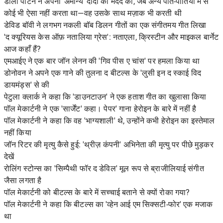
डॉली पार्टन ने अपनी 'अमान्य' दादी की मदद की, जब अन्य पोते-पोतियों में से
कोई भी ऐसा नहीं करता था—वह उसके साथ मज़ाक भी करती थी
डेविड बॉवी ने लगभग नकली बॉब डिलन गीतों का एक संगीतमय गीत लिखा
'द क्यूरियस केस ऑफ़ नतालिया ग्रेस': नताएला, क्रिस्टीन और माइकल बार्नेट
आज कहाँ हैं?
एमआईए ने एक बार जॉन लेनन की 'गिव पीस ए चांस' पर हमला किया था
डोनोवन ने अपने एक गाने की तुलना द बीटल्स के 'लुसी इन द स्काई विद
डायमंड्स' से की
पेटुला क्लार्क ने कहा कि 'डाउनटाउन' ने एक हताश गीत का खुलासा किया
पॉल मेकार्टनी ने एक 'सार्जेंट' कहा। पेपर' गाना हेरोइन के बारे में नहीं है
पॉल मेकार्टनी ने कहा कि वह 'भाग्यशाली' थे, उन्होंने कभी हेरोइन का इस्तेमाल
नहीं किया
जॉन रिटर की मृत्यु कैसे हुई: 'थ्रीज़ कंपनी' अभिनेता की मृत्यु पर पीछे मुड़कर
देखें
रोलिंग स्टोन्स का 'सिम्पैथी फॉर द डेविल' मूल रूप से ब्राजीलियाई संगीत
जैसा लगता है
पॉल मेकार्टनी को बीटल्स के बारे में सच्चाई बताने से क्यों रोका गया?
पॉल मेकार्टनी ने कहा कि बीटल्स का 'व्हेन आई एम सिक्सटी-फोर' एक मजाक
था