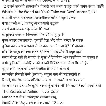
सौरमंडल का सबसे ऊंचा पर्वत एवरेस्ट से भी ऊंचा है
12 सबसे डरावने डायनासोर जिनसे आप समय यात्रा करते समय बचना चाहेंगे
Where in the World Are You? Take our GeoGuesser Quiz
वामपंथी बनाम उदारवादी: राजनीतिक दर्शन में सूक्ष्म अंतर
माया एंजेलो से 5 वाक्पटु और स्थायी उद्धरण
सबसे कम आयकर दर वाले 10 राज्य
वस्तुनिष्ठ बनाम व्यक्तिपरक सोच और अनुप्रयोग
मुख्य भरपूर तख्तापलट: दूरदर्शी नेता और कौवा राष्ट्र के रक्षक
दुनिया का सबसे डरावना रोलर कोस्टर कौन सा है? 10 दावेदार
कौवों के समूह को क्या कहते हैं? हत्या, भीड़ और भी बहुत कुछ
समय मौजूद नहीं हो सकता है, कुछ भौतिकविदों और दार्शनिकों का कहना है
बायोल्यूमिनसेंट जेलीफ़िश को उनकी विशिष्ट चमक कैसे मिलती है?
यूरोप के 9 महल जो अपने प्रतीक के रूप में योग्य हैं
ग्लासविंग तितली कैसे (लगभग) अदृश्य रूप से फड़फड़ाती है
फिल्मों, पौराणिक कथाओं और अन्य से 13 सबसे डरावने राक्षस
भारत से फ्लोरिडा और यूरोप तक पाई जाने वाली 10 लाल तितली प्रजातियाँ
The Secrets of Airline Travel Quiz
Minecraft में 10 सर्वश्रेष्ठ तलवार जादू
निवासियों के लिए सबसे कम कर वाले 12 राज्य