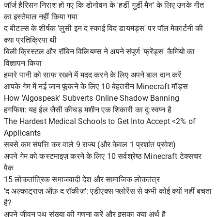
जॉर्ज हैरिसन निराश हो गए कि डोनोवन के 'हर्डी गुर्डी मैन' के लिए उनके गीत
का इस्तेमाल नहीं किया गया
द बीटल्स के शीर्षक 'लुसी इन द स्काई विद डायमंड्स' पर पॉल मेकार्टनी की
क्या प्रतिक्रिया थी
बिली क्रिस्टल और रॉबिन विलियम्स ने अपने संपूर्ण 'फ्रेंड्स' कैमियो का
विज्ञापन किया
हमारे पानी को साफ रखने में मदद करने के लिए अपने बाल दान करें
आपके गेम में नई जान फूंकने के लिए 10 बेहतरीन Minecraft मॉड्स
How 'Algospeak' Subverts Online Shadow Banning
हगफिश: यह ईल जैसी कीचड़ मशीन एक शिकारी का दुःस्वप्न है
The Hardest Medical Schools to Get Into Accept <2% of
Applicants
सबसे कम संपत्ति कर वाले 9 राज्य (और केवल 1 प्रशांत प्रवेश)
अपने गेम को कस्टमाइज़ करने के लिए 10 सर्वश्रेष्ठ Minecraft टेक्सचर
पैक
15 लोकतांत्रिक समाजवादी देश और सामाजिक लोकतंत्र
'द अल्काट्राज़ ऑफ़ द रॉकीज़': एडीएक्स फ्लोरेंस से कभी कोई क्यों नहीं बचता
है?
अपने जीवन पथ संख्या की गणना करें और इसका क्या अर्थ है