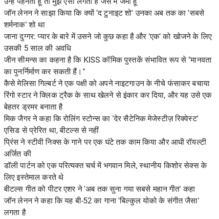
उन्हें पहनता हूं तो मुझे ऐसा लगता है जैसे मैं जेमी हूं'
जॉन लेनन ने साझा किया कि क्यों 'द टुनाइट शो' उनका अब तक का 'सबसे
शर्मनाक' शो था
जाना दुग्गर: प्यार के बारे में उसने जो कुछ कहा है और 'एक' को खोजने के लिए
उसकी 5 साल की अवधि
जीन सीमन्स का कहना है कि KISS कॉमिक पुस्तकें संभावित रूप से "मानवता
का पुनर्निर्माण कर सकती हैं।"
कैसे मेलिसा गिल्बर्ट ने एक पक्षी को अपने नाइटगाउन के नीचे फंसाकर बचाया
रिंगो स्टार ने क्लिक ट्रैक के साथ खेलने से इंकार कर दिया, और यह उसे एक
बेहतर ड्रमर बनाता है
मिक जैगर ने कहा कि रोलिंग स्टोन्स का 'देर सैटेनिक मेजेस्टीज़ रिक्वेस्ट'
एसिड से प्रेरित था, बीटल्स से नहीं
प्रिंस ने स्टीवी निक्स के गाने पर एक घंटे तक काम किया और आधी रॉयल्टी
अर्जित की
डॉली पार्टन को एक परित्यक्त चर्च में भगवान मिले, स्थानीय किशोर सेक्स के
लिए इस्तेमाल करते थे
बीटल्स गीत को पीटर एशर ने 'अब तक सुना गया सबसे महान गीत' कहा
जॉन लेनन ने कहा कि यह बी-52 का गाना 'बिल्कुल योको के संगीत जैसा'
लगता है