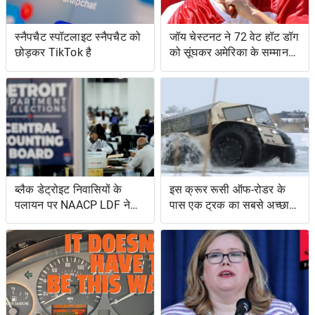
स्नैपचैट स्पॉटलाइट स्नैपचैट को
जॉय चेस्टनट ने 72 वेट हॉट डॉग
छोड़कर TikTok है
को सूंघकर अमेरिका के सम्मान
की रक्षा की
ब्लैक डेट्रोइट निवासियों के
इस क्रूर रूसी ऑफ-रोडर के
पलायन पर NAACP LDF ने
पास एक ट्रक का सबसे अच्छा
मुकदमा किया, मिशिगन के वोट
और एक उभयचर टैंक का सबसे
सर्टिफिकेशन को रोकने के
अच्छा है
प्रयासों के लिए वोटिंग अधिकार
अधिनियम का उल्लंघन