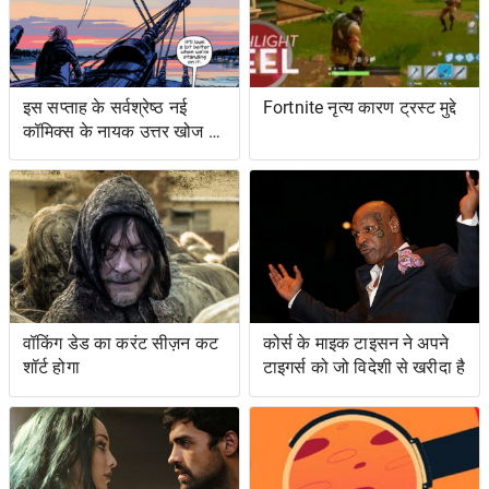
इस सप्ताह के सर्वश्रेष्ठ नई
Fortnite नृत्य कारण ट्रस्ट मुद्दे
कॉमिक्स के नायक उत्तर खोज रहे
हैं ... और प्रतिशोध समुद्र पर
वॉकिंग डेड का करंट सीज़न कट
कोर्स के माइक टाइसन ने अपने
शॉर्ट होगा
टाइगर्स को जो विदेशी से खरीदा है