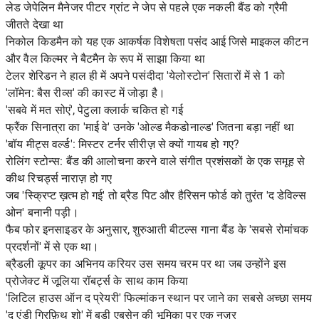
लेड जेपेलिन मैनेजर पीटर ग्रांट ने जेप से पहले एक नकली बैंड को ग्रैमी
जीतते देखा था
निकोल किडमैन को यह एक आकर्षक विशेषता पसंद आई जिसे माइकल कीटन
और वैल किल्मर ने बैटमैन के रूप में साझा किया था
टेलर शेरिडन ने हाल ही में अपने पसंदीदा 'येलोस्टोन' सितारों में से 1 को
'लॉमेन: बैस रीव्स' की कास्ट में जोड़ा है।
'सबवे में मत सोएं', पेटुला क्लार्क चकित हो गई
फ्रैंक सिनात्रा का 'माई वे' उनके 'ओल्ड मैकडोनाल्ड' जितना बड़ा नहीं था
'बॉय मीट्स वर्ल्ड': मिस्टर टर्नर सीरीज़ से क्यों गायब हो गए?
रोलिंग स्टोन्स: बैंड की आलोचना करने वाले संगीत प्रशंसकों के एक समूह से
कीथ रिचर्ड्स नाराज़ हो गए
जब 'स्क्रिप्ट ख़त्म हो गई' तो ब्रैड पिट और हैरिसन फोर्ड को तुरंत 'द डेविल्स
ओन' बनानी पड़ी।
फैब फोर इनसाइडर के अनुसार, शुरुआती बीटल्स गाना बैंड के 'सबसे रोमांचक
प्रदर्शनों' में से एक था।
ब्रैडली कूपर का अभिनय करियर उस समय चरम पर था जब उन्होंने इस
प्रोजेक्ट में जूलिया रॉबर्ट्स के साथ काम किया
'लिटिल हाउस ऑन द प्रेयरी' फिल्मांकन स्थान पर जाने का सबसे अच्छा समय
'द एंडी ग्रिफ़िथ शो' में बडी एबसेन की भूमिका पर एक नज़र