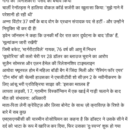
गोर्गा की 'विनाशकारी' पसंद का बचाव किया
चार्ली रेनॉल्ड्स ने हालिया वोकल कॉर्ड सर्जरी का खुलासा किया: 'मुझे गाने में
परेशानी हो रही थी'
अन्ना विंटोर 37 वर्षों के बाद वोग के प्रधान संपादक पद से हटीं - और उन्होंने
नियुक्ति भी कर दी है!
ड्वेन जॉनसन ने कहा कि उनकी माँ देर रात कार दुर्घटना के बाद 'ठीक' हैं,
'मूल्यांकन जारी रखेंगी'
जिमी बफेट, 'मार्गरीटाविले' गायक, 76 वर्ष की आयु में निधन
'यूफोरिया' की क्लो चेरी पर 28 डॉलर का ब्लाउज चुराने का आरोप
सुज़ैन सोमरस और एलन हैमेल की रिलेशनशिप टाइमलाइन
आयोवा फ्यूनरल होम में महिला बॉडी बैग में जिंदा मिली और 'गैस्पिंग फॉर एयर'
'टीन मॉम' की चेल्सी हाउसका ने एचजीटीवी शो सीज़न 2 के नवीनीकरण के
लिए आंसू भरी प्रतिक्रिया साझा की: 'इसका मतलब है'
लापता लड़की, 17, ग्रामीण विस्कॉन्सिन में एक खाई में गाड़ी चलाने के बाद
मौत की संभावना: अधिकारी
माता-पिता लेनी क्रेविट्ज़ और लिसा बोनेट के साथ ज़ो क्रावित्ज़ के रिश्ते के
बारे में सब कुछ
एमएसएनबीसी की यास्मीन वोसोघियन का कहना है कि डॉक्टर ने उसके सीने में
दर्द को भाटा के रूप में खारिज कर दिया, फिर उसका 'दुःस्वप्न' शुरू हो गया