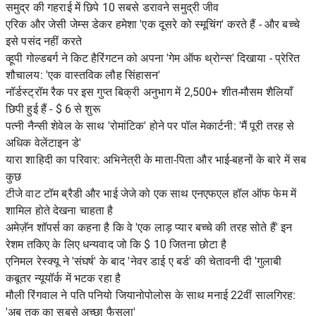
समुद्र की गहराई में छिपे 10 सबसे डरावने समुद्री जीव
एरिक और जेसी जेम्स डेकर हमेशा 'एक दूसरे को स्मूचिंग' करते हैं - और बच्चे
इसे पसंद नहीं करते
व्हूपी गोल्डबर्ग ने किट हैरिंगटन को अपना 'गेम ऑफ थ्रोन्स' दिखाया - प्रेरित
शौचालय: 'एक वास्तविक लौह सिंहासन'
नॉर्डस्ट्रॉम रैक पर इस गुप्त बिक्री अनुभाग में 2,500+ शीत-मौसम शैलियाँ
छिपी हुई हैं - $ 6 से शुरू
पत्नी नैन्सी शेवेल के साथ 'रोमांटिक' होने पर पॉल मेकार्टनी: 'मैं पूरी तरह से
अधिक वेलेंटाइन डे'
यारा शाहिदी का परिवार: अभिनेत्री के माता-पिता और भाई-बहनों के बारे में सब
कुछ
टीजे वाट टॉम ब्रैडी और भाई जेजे को एक साथ एनएफएल हॉल ऑफ फेम में
शामिल होते देखना चाहता है
अमेज़ॅन शॉपर्स का कहना है कि वे 'एक लाड़ प्यार बच्चे की तरह सोते हैं' इन
रेशम तकिए के लिए धन्यवाद जो कि $ 10 जितना छोटा है
एनिमल रेस्क्यू ने 'संघर्ष' के बाद 'नेवर डाई ए बर्ड' की चेतावनी दी 'गुलाबी
कबूतर न्यूयॉर्क में भटक रहा है
मौली रिंगवाल ने पति पनियो जियानोपोलोस के साथ मनाई 22वीं सालगिरह:
'अब तक का सबसे अच्छा फैसला'