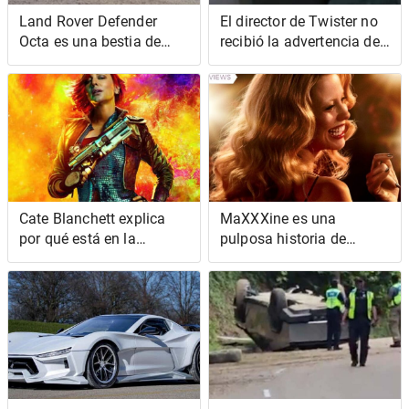
Land Rover Defender
El director de Twister no
Octa es una bestia de
recibió la advertencia de
626 CV que llega a las
tornado sobre los
aves rapaces del mundo
tornados
Cate Blanchett explica
MaXXXine es una
por qué está en la
pulposa historia de
película Borderlands
Hollywood que parece
demasiado mansa