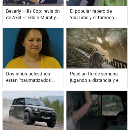
Beverly Hills Cop: revisión
El popular rapero de
de Axel F: Eddie Murphy
YouTube y el famoso
se lo toma con calma en
mago de TikTok se
el sencillo retroceso de
involucran en una pelea
Netflix
de ladridos virales
Dos niños palestinos
Pasé un fin de semana
están "traumatizados"
jugando a distancia y en
después de que una
la nube y fue increíble
mujer supuestamente
intentara ahogarlos