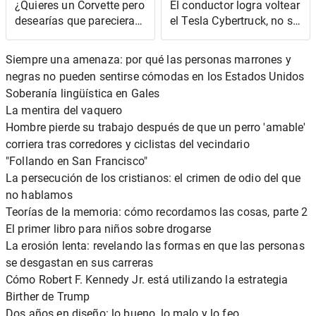
¿Quieres un Corvette pero
El conductor logra voltear
desearías que pareciera
el Tesla Cybertruck, no se
horrible? Chico, ¿tenemos
necesita conducción
el auto para ti?
autónoma
Siempre una amenaza: por qué las personas marrones y
negras no pueden sentirse cómodas en los Estados Unidos
Soberanía lingüística en Gales
La mentira del vaquero
Hombre pierde su trabajo después de que un perro 'amable'
corriera tras corredores y ciclistas del vecindario
"Follando en San Francisco"
La persecución de los cristianos: el crimen de odio del que
no hablamos
Teorías de la memoria: cómo recordamos las cosas, parte 2
El primer libro para niños sobre drogarse
La erosión lenta: revelando las formas en que las personas
se desgastan en sus carreras
Cómo Robert F. Kennedy Jr. está utilizando la estrategia
Birther de Trump
Dos años en diseño: lo bueno, lo malo y lo feo...