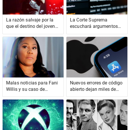
La razón salvaje por la
La Corte Suprema
que el destino del joven
escuchará argumentos
matón en el juicio de YSL
sobre si la ley de Texas
Rico tomará más tiempo
puede determinar sus
de lo esperado
hábitos pornográficos
Malas noticias para Fani
Nuevos errores de código
Willis y su caso de
abierto dejan miles de
interferencia electoral de
aplicaciones de iOS
Trump
vulnerables al secuestro