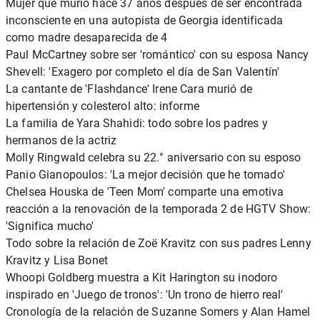
Mujer que murió hace 37 años después de ser encontrada
inconsciente en una autopista de Georgia identificada
como madre desaparecida de 4
Paul McCartney sobre ser 'romántico' con su esposa Nancy
Shevell: 'Exagero por completo el día de San Valentín'
La cantante de 'Flashdance' Irene Cara murió de
hipertensión y colesterol alto: informe
La familia de Yara Shahidi: todo sobre los padres y
hermanos de la actriz
Molly Ringwald celebra su 22.° aniversario con su esposo
Panio Gianopoulos: 'La mejor decisión que he tomado'
Chelsea Houska de 'Teen Mom' comparte una emotiva
reacción a la renovación de la temporada 2 de HGTV Show:
'Significa mucho'
Todo sobre la relación de Zoë Kravitz con sus padres Lenny
Kravitz y Lisa Bonet
Whoopi Goldberg muestra a Kit Harington su inodoro
inspirado en 'Juego de tronos': 'Un trono de hierro real'
Cronología de la relación de Suzanne Somers y Alan Hamel