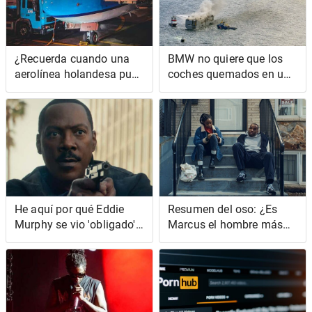
¿Recuerda cuando una
BMW no quiere que los
aerolínea holandesa puso
coches quemados en un
440 ardillas en una
portacoches salgan a la
trituradora gigante?
venta
He aquí por qué Eddie
Resumen del oso: ¿Es
Murphy se vio 'obligado'
Marcus el hombre más
a cambiar su famosa risa
amable, suave y sincero
de Chicago?