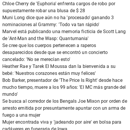
Chloe Cherry de 'Euphoria' enfrenta cargos de robo por
supuestamente robar una blusa de $ 28
Muni Long dice que aún no ha 'procesado' ganando 3
nominaciones al Grammy: 'Todo va tan rápido'
Marvel está publicando una memoria ficticia de Scott Lang
de 'Ant-Man and the Wasp: Quantumania'
Se cree que los cuerpos pertenecen a raperos
desaparecidos desde que se encontró un concierto
cancelado: 'No se merecían esto'
Heather Rae y Tarek El Moussa dan la bienvenida a su
bebé: 'Nuestros corazones están muy felices'
Bob Barker, presentador de 'The Price Is Right' desde hace
mucho tiempo, muere a los 99 años: 'El MC más grande del
mundo'
Se busca al corredor de los Bengals Joe Mixon por orden de
arresto emitida por presuntamente apuntar con un arma de
fuego a una mujer
Mujer encontrada viva y 'jadeando por aire' en bolsa para
cadáveres en funeraria de Iowa