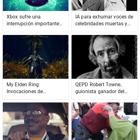
Xbox sufre una
IA para exhumar voces de
interrupción importante
celebridades muertas y
[Actualización: está
leer archivos PDF o lo
funcionando
que sea
nuevamente]
My Elden Ring:
QEPD Robert Towne,
Invocaciones de
guionista ganador del
jugadores de Shadow Of
Oscar por Chinatown
The Erdtree, clasificadas