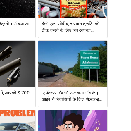
िज़नी + में क्या आ
कैसे एक 'सीपीयू तापमान त्रुटि' को
ठीक करने के लिए जब आपका
कंप्यूटर बहुत गर्म हो जाता है
व में, आपको $ 700
'ए डेंजरस गैंबल': अलबामा गॉव के।
आइवे ने निवासियों के लिए 'शेल्टर-इन-
प्लेस' के लिए मना कर दिया, विशेष
रूप से जोखिम में काले अलबामा को
छोड़कर