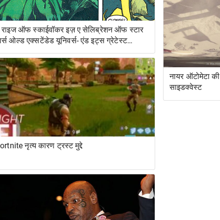
 राइज ऑफ स्काईवॉकर इज़ ए सेलिब्रेशन ऑफ स्टार
ार्स ओल्ड एक्सटेंडेड यूनिवर्स- एंड इट्स ग्रेटेस्ट
ेस्ट्यूडिएशन
नायर ऑटोमेटा की 
साइडक्वेस्ट
ortnite नृत्य कारण ट्रस्ट मुद्दे