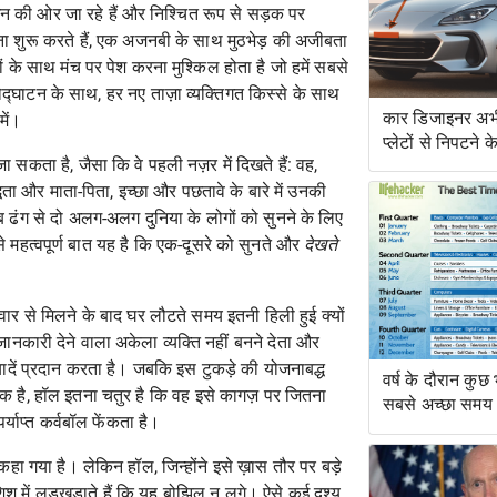
ाउन की ओर जा रहे हैं और निश्चित रूप से सड़क पर
करना शुरू करते हैं, एक अजनबी के साथ मुठभेड़ की अजीबता
 के साथ मंच पर पेश करना मुश्किल होता है जो हमें सबसे
योद्घाटन के साथ, हर नए ताज़ा व्यक्तिगत किस्से के साथ
कार डिजाइनर अभी
में।
प्लेटों से निपटने 
 सकता है, जैसा कि वे पहली नज़र में दिखते हैं: वह,
हैं
ा और माता-पिता, इच्छा और पछतावे के बारे में उनकी
रतीब ढंग से दो अलग-अलग दुनिया के लोगों को सुनने के लिए
से महत्वपूर्ण बात यह है कि एक-दूसरे को सुनते और
देखते
िवार से मिलने के बाद घर लौटते समय इतनी हिली हुई क्यों
जानकारी देने वाला अकेला व्यक्ति नहीं बनने देता और
ादें प्रदान करता है। जबकि इस टुकड़े की योजनाबद्ध
वर्ष के दौरान कुछ
की झलक है, हॉल इतना चतुर है कि वह इसे कागज़ पर जितना
सबसे अच्छा समय
याप्त कर्वबॉल फेंकता है।
हा गया है। लेकिन हॉल, जिन्होंने इसे ख़ास तौर पर बड़े
श में लड़खड़ाते हैं कि यह बोझिल न लगे। ऐसे कई दृश्य