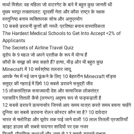
मार्था मिशेल: वह महिला जो वाटरगेट के बारे में बहुत कुछ जानती थी
मुख्य भरपूर तख्तापलट: दूरदर्शी नेता और कौवा राष्ट्र के रक्षक
वस्तुनिष्ठ बनाम व्यक्तिपरक सोच और अनुप्रयोग
10 सबसे डरावनी कुत्तों की नस्लें: प्रतिष्ठा बनाम वास्तविकता
The Hardest Medical Schools to Get Into Accept <2% of
Applicants
The Secrets of Airline Travel Quiz
यूरोप के 9 महल जो अपने प्रतीक के रूप में योग्य हैं
कौवों के समूह को क्या कहते हैं? हत्या, भीड़ और भी बहुत कुछ
Minecraft में 10 सर्वश्रेष्ठ तलवार जादू
आपके गेम में नई जान फूंकने के लिए 10 बेहतरीन Minecraft मॉड्स
समुद्र की गहराई में छिपे 10 सबसे डरावने समुद्री जीव
15 लोकतांत्रिक समाजवादी देश और सामाजिक लोकतंत्र
ग्लासविंग तितली कैसे (लगभग) अदृश्य रूप से फड़फड़ाती है
12 सबसे डरावने डायनासोर जिनसे आप समय यात्रा करते समय बचना चाहेंगे
दुनिया का सबसे डरावना रोलर कोस्टर कौन सा है? 10 दावेदार
भारत से फ्लोरिडा और यूरोप तक पाई जाने वाली 10 लाल तितली प्रजातियाँ
व्हाइट हाउस की सबसे यादगार शादियों पर एक नजर
फिल्मों, पौराणिक कथाओं और अन्य से 13 सबसे डरावने राक्षस