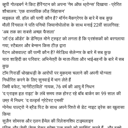
व्हूपी गोल्डबर्ग ने किट हैरिंगटन को अपना 'गेम ऑफ थ्रोन्स' दिखाया - प्रेरित
शौचालय: 'एक वास्तविक लौह सिंहासन'
माइकल सी. हॉल की पत्नी कौन है? मॉर्गन मैकग्रेगर के बारे में सब कुछ
मौली रिंगवाल ने पति पनियो जियानोपोलोस के साथ मनाई 22वीं सालगिरह:
'अब तक का सबसे अच्छा फैसला'
'लॉ एंड ऑर्डर' के डेनिएल मोने ट्रुइट को लगता है कि प्रशंसकों को बरगलाया
गया; स्टैबलर और बेन्सन किस टीज़ द्वारा
पैटन ओसवाल्ट की पत्नी कौन है? मेरेडिथ सेलेन्गर के बारे में सब कुछ
यारा शाहिदी का परिवार: अभिनेत्री के माता-पिता और भाई-बहनों के बारे में सब
कुछ
टॉम गिरार्डी धोखाधड़ी के आरोपों पर मुकदमा चलाने की अपनी योग्यता
निर्धारित करने के लिए सुनवाई में भाग लेते हैं
जिमी बफेट, 'मार्गरीटाविले' गायक, 76 वर्ष की आयु में निधन
'द प्राइस इज़ राइट' के लंबे समय तक होस्ट रहे बॉब बार्कर का 99 साल की
उम्र में निधन: 'द वर्ल्ड्स ग्रेटेस्ट एमसी'
ग्वेनेथ पाल्ट्रो ने ब्रैड पिट के साथ अपने रिश्ते से डेट नाइट ड्रेस का खुलासा
किया
सुज़ैन सोमरस और एलन हैमेल की रिलेशनशिप टाइमलाइन
एरिक और जेसी जेम्स डेकर हमेशा 'एक दूसरे को स्मूचिंग' करते हैं - और बच्चे