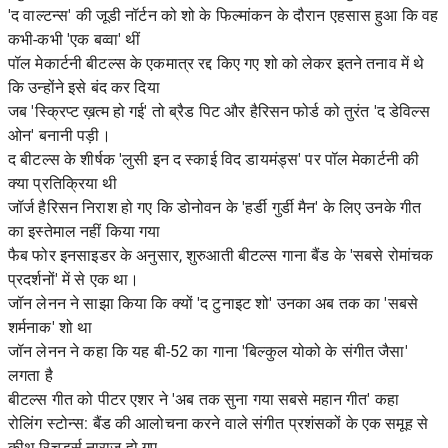
'द वाल्टन्स' की जूडी नॉर्टन को शो के फिल्मांकन के दौरान एहसास हुआ कि वह
कभी-कभी 'एक बव्वा' थीं
पॉल मेकार्टनी बीटल्स के एकमात्र रद्द किए गए शो को लेकर इतने तनाव में थे
कि उन्होंने इसे बंद कर दिया
जब 'स्क्रिप्ट ख़त्म हो गई' तो ब्रैड पिट और हैरिसन फोर्ड को तुरंत 'द डेविल्स
ओन' बनानी पड़ी।
द बीटल्स के शीर्षक 'लुसी इन द स्काई विद डायमंड्स' पर पॉल मेकार्टनी की
क्या प्रतिक्रिया थी
जॉर्ज हैरिसन निराश हो गए कि डोनोवन के 'हर्डी गुर्डी मैन' के लिए उनके गीत
का इस्तेमाल नहीं किया गया
फैब फोर इनसाइडर के अनुसार, शुरुआती बीटल्स गाना बैंड के 'सबसे रोमांचक
प्रदर्शनों' में से एक था।
जॉन लेनन ने साझा किया कि क्यों 'द टुनाइट शो' उनका अब तक का 'सबसे
शर्मनाक' शो था
जॉन लेनन ने कहा कि यह बी-52 का गाना 'बिल्कुल योको के संगीत जैसा'
लगता है
बीटल्स गीत को पीटर एशर ने 'अब तक सुना गया सबसे महान गीत' कहा
रोलिंग स्टोन्स: बैंड की आलोचना करने वाले संगीत प्रशंसकों के एक समूह से
कीथ रिचर्ड्स नाराज़ हो गए