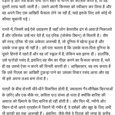
पड़ती है और जब बाकी सभी लोग शहर से भागने की कोशिश करते हैं, तो वह
दूसरी तरफ चली जाती है। उसने अपनी किस्मत को स्वीकार कर लिया है और
वह अपने लिए एक आखिरी फैसला लेने जा रही है, चाहे इसके लिए उसे कोई भी
कीमत चुकानी पड़े।
रास्ते में, जिसमें कई ऐसे उदाहरण हैं जहाँ लोग बेतरतीब ढंग से आवाज़ें निकालते
हैं और एलियंस उन्हें मार देते हैं, वह एरिक (जोसेफ क्विन) से मिलती है। सैम
की तरह, एरिक भी एक अकेला अजनबी है, जो दुनिया में खोया हुआ है और
उसके पास कुछ भी नहीं है। हमें पता चलता है कि उसके माता-पिता दुनिया के
दूसरे हिस्से में रहते हैं और वह लॉ स्कूल में है, लेकिन बस इतना ही। हालाँकि,
उसे फ्रोडो पसंद है, इसलिए वह सैम का पीछा करने का फैसला करता है, भले
ही वह उससे ऐसा न करने की विनती करती हो। आखिरकार, वह तय करता है
कि उसे पिज़्ज़ा का आखिरी टुकड़ा पाने का उसका विचार पसंद आया और वह
भी इसे अपना लक्ष्य बना लेता है।
पात्रों के बीच दोस्ती धीरे-धीरे विकसित होती है, ज़्यादातर गैर-मौखिक क्रियाओं
के ज़रिए और एक मौके पर, कविता पाठ संभव हो पाता है क्योंकि बारिश की
आवाज़ को छिपाने के लिए बारिश हो रही होती है। और फिर भी, न्योंगो और
क्विन दोनों अपने प्रदर्शन में जितने भी गंभीर हैं, वे दर्शकों और खुद के लिए अभी
भी काफी हद तक अजनबी हैं। इसलिए, जैसे-जैसे वे पिज़्ज़ा की जगह के करीब