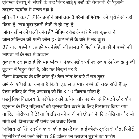
एनिमल रेस्क्यू ने 'संघर्ष' के बाद 'नेवर डाई ए बर्ड' की चेतावनी दी 'गुलाबी
कबूतर न्यूयॉर्क में भटक रहा है
मुनि लॉन्ग कहती हैं कि उन्होंने अभी तक 3 ग्रैमी नॉमिनेशन को 'प्रोसेस' नहीं
किया है: 'सब कुछ इतनी तेजी से हो रहा है'
जॉन क्लीज़ की पत्नी कौन हैं? जेनिफर वेड के बारे में सब कुछ जानें
जॉन ओलिवर की पत्नी कौन है? केट नोर्ले के बारे में सब कुछ
37 साल पहले गा. हाइवे पर बेहोशी की हालत में मिली महिला की 4 बच्चों की
लापता मां के रूप में पहचान
दुकानदार सहमत हैं कि यह ब्लैक + डेकर फ्लोर स्वीपर एक पारंपरिक झाड़ू की
तुलना में 'बहुत तेज' है, और यह बिक्री पर है
लिसा वेंडरपम्प के पति कौन हैं? केन टोड के बारे में सब कुछ
अमेज़ॅन शॉपर्स का कहना है कि वे 'एक लाड़ प्यार बच्चे की तरह सोते हैं' इन
रेशम तकिए के लिए धन्यवाद जो कि $ 10 जितना छोटा है
पर्ड्यू विश्वविद्यालय के प्रोफेसर को कथित तौर पर मेथ से निपटने और यौन
एहसान के लिए महिलाओं को प्रस्तावित करने के लिए गिरफ्तार किया गया
मार्गरेट जोसेफ्स ने टेरेसा गिउडिस की शादी को छोड़ने के लिए मेलिसा और जो
गोर्गा की 'विनाशकारी' पसंद का बचाव किया
'फ्लैशडांस' सिंगर इरीन कारा की हाइपरटेंशन, हाई कोलेस्ट्रॉल से मौत: रिपोर्ट
'यूफोरिया' की क्लो चेरी पर 28 डॉलर का ब्लाउज चुराने का आरोप