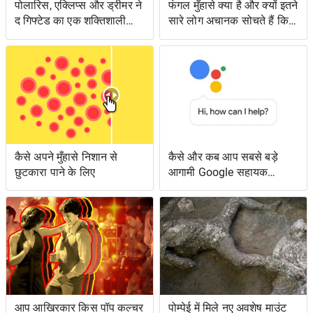
पोलारिस, एक्लिप्स और ड्रीमर ने
फंगल मुँहासे क्या है और क्यों इतने
द गिफ्टेड का एक शक्तिशाली
सारे लोग अचानक सोचते हैं कि
एपिसोड लंगर डाला
उनके पास क्या है?
कैसे अपने मुँहासे निशान से
कैसे और कब आप सबसे बड़े
छुटकारा पाने के लिए
आगामी Google सहायक
सुविधाओं तक पहुँच सकते हैं
आप आखिरकार किस पॉप कल्चर
पोम्पेई में मिले नए अवशेष माउंट