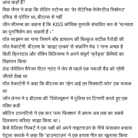
आज कहाँ हैं?
मिक जैगर ने कहा कि रोलिंग स्टोन्स का 'देर सैटेनिक मेजेस्टीज़ रिक्वेस्ट'
एसिड से प्रेरित था, बीटल्स से नहीं
जीन सीमन्स का कहना है कि KISS कॉमिक पुस्तकें संभावित रूप से "मानवता
का पुनर्निर्माण कर सकती हैं।"
पॉल साइमन का गाना जिसने बॉब डायलन की बिल्कुल सटीक पैरोडी की
पॉल मेकार्टनी: बीटल्स के 'व्हाइट एल्बम' से सफ़रिंग मेड 1 गाना अच्छा है
बिली क्रिस्टल और रॉबिन विलियम्स ने अपने संपूर्ण 'फ्रेंड्स' कैमियो का
विज्ञापन किया
लेड जेपेलिन मैनेजर पीटर ग्रांट ने जेप से पहले एक नकली बैंड को ग्रैमी
जीतते देखा था
पॉल मेकार्टनी ने कहा कि बीटल्स का 'व्हेन आई एम सिक्सटी-फोर' एक मजाक
था
जॉन लेनन ने द बीटल्स की 'रिवोल्यूशन' में पुलिस पर टिप्पणी करते हुए एक
पंक्ति कही
क्वेंटिन टारनटिनो ने एक बार 'पल्प फिक्शन' में अपना अब तक का सबसे
दिलचस्प चरित्र साझा किया था।
कैसे मेलिसा गिल्बर्ट ने एक पक्षी को अपने नाइटगाउन के नीचे फंसाकर बचाया
पेटुला क्लार्क ने कहा कि 'डाउनटाउन' ने एक हताश गीत का खुलासा किया