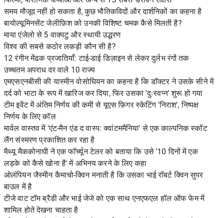
समय मौजूद नहीं हो सकता है, कुछ भौतिकविदों और दार्शनिकों का कहना है
बायोल्यूमिनसेंट जेलीफ़िश को उनकी विशिष्ट चमक कैसे मिलती है?
माया एंजेलो से 5 वाक्पटु और स्थायी उद्धरण
विश्व की सबसे कठोर लकड़ी कौन सी है?
12 रंगीन मेंढक प्रजातियाँ: टाई-डाई डिज़ाइन से लेकर दुर्लभ रंगों तक
उच्चतम अपराध दर वाले 10 राज्य
एमएसएनबीसी की यास्मीन वोसोघियन का कहना है कि डॉक्टर ने उसके सीने में
दर्द को भाटा के रूप में खारिज कर दिया, फिर उसका 'दुःस्वप्न' शुरू हो गया
टीम इवेंट में अंतिम निर्णय की कमी से यूएस फ़िगर स्केटिंग 'निराश', निष्पक्ष
निर्णय के लिए कॉल
मार्वल वास्तव में 'एंट-मैन एंड द वास्प: क्वांटममैनिया' से एक काल्पनिक स्कॉट
लैंग संस्मरण प्रकाशित कर रहा है
मैथ्यू मैककोनाघी ने एक फॉर्च्यून टेलर को बताया कि उसे '10 दिनों में एक
लड़के को कैसे खोना है' में अभिनय करने के लिए कहा
ओलंपियन जैस्मीन कैमाचो-क्विन मनाती है कि उसका भाई रॉबर्ट क्विन सुपर
बाउल में है
टीजे वाट टॉम ब्रैडी और भाई जेजे को एक साथ एनएफएल हॉल ऑफ फेम में
शामिल होते देखना चाहता है