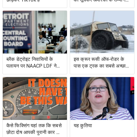
की रक्षा की
ब्लैक डेट्रोइट निवासियों के
इस क्रूर रूसी ऑफ-रोडर के
पलायन पर NAACP LDF ने
पास एक ट्रक का सबसे अच्छा
मुकदमा किया, मिशिगन के वोट
और एक उभयचर टैंक का सबसे
सर्टिफिकेशन को रोकने के
अच्छा है
प्रयासों के लिए वोटिंग अधिकार
अधिनियम का उल्लंघन
कैसे फिक्सिंग यहां तक ​​कि सबसे
यह कुतिया
छोटा दोष आपकी पुरानी कार को