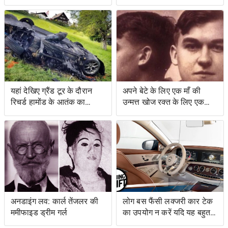
नया जैसा महसूस करा सकता है
यहां देखिए ग्रैंड टूर के दौरान
अपने बेटे के लिए एक माँ की
रिचर्ड हामोंड के आतंक का
उन्मत्त खोज रक्त के लिए एक
वीडियो
स्वाद के साथ एक बचत किसान
के लिए नेतृत्व की
अनडाइंग लव: कार्ल तेंजलर की
लोग बस फैंसी लक्जरी कार टेक
ममीफाइड ड्रीम गर्ल
का उपयोग न करें यदि यह बहुत
जटिल है