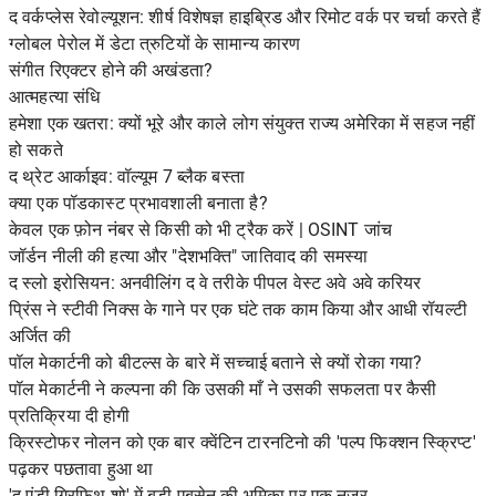
द वर्कप्लेस रेवोल्यूशन: शीर्ष विशेषज्ञ हाइब्रिड और रिमोट वर्क पर चर्चा करते हैं
ग्लोबल पेरोल में डेटा त्रुटियों के सामान्य कारण
संगीत रिएक्टर होने की अखंडता?
आत्महत्या संधि
हमेशा एक खतरा: क्यों भूरे और काले लोग संयुक्त राज्य अमेरिका में सहज नहीं
हो सकते
द थ्रेट आर्काइव: वॉल्यूम 7 ब्लैक बस्ता
क्या एक पॉडकास्ट प्रभावशाली बनाता है?
केवल एक फ़ोन नंबर से किसी को भी ट्रैक करें | OSINT जांच
जॉर्डन नीली की हत्या और "देशभक्ति" जातिवाद की समस्या
द स्लो इरोसियन: अनवीलिंग द वे तरीके पीपल वेस्ट अवे अवे करियर
प्रिंस ने स्टीवी निक्स के गाने पर एक घंटे तक काम किया और आधी रॉयल्टी
अर्जित की
पॉल मेकार्टनी को बीटल्स के बारे में सच्चाई बताने से क्यों रोका गया?
पॉल मेकार्टनी ने कल्पना की कि उसकी माँ ने उसकी सफलता पर कैसी
प्रतिक्रिया दी होगी
क्रिस्टोफर नोलन को एक बार क्वेंटिन टारनटिनो की 'पल्प फिक्शन स्क्रिप्ट'
पढ़कर पछतावा हुआ था
'द एंडी ग्रिफ़िथ शो' में बडी एबसेन की भूमिका पर एक नज़र