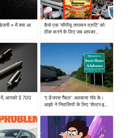
िज़नी + में क्या आ
कैसे एक 'सीपीयू तापमान त्रुटि' को
ठीक करने के लिए जब आपका
कंप्यूटर बहुत गर्म हो जाता है
व में, आपको $ 700
'ए डेंजरस गैंबल': अलबामा गॉव के।
आइवे ने निवासियों के लिए 'शेल्टर-इन-
प्लेस' के लिए मना कर दिया, विशेष
रूप से जोखिम में काले अलबामा को
छोड़कर