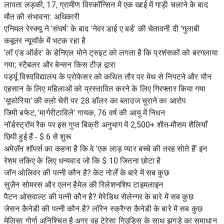
लापता लड़की, 17, ग्रामीण विस्कॉन्सिन में एक खाई में गाड़ी चलाने के बाद
मौत की संभावना: अधिकारी
एनिमल रेस्क्यू ने 'संघर्ष' के बाद 'नेवर डाई ए बर्ड' की चेतावनी दी 'गुलाबी
कबूतर न्यूयॉर्क में भटक रहा है
'लॉ एंड ऑर्डर' के डेनिएल मोने ट्रुइट को लगता है कि प्रशंसकों को बरगलाया
गया; स्टैबलर और बेन्सन किस टीज़ द्वारा
पर्ड्यू विश्वविद्यालय के प्रोफेसर को कथित तौर पर मेथ से निपटने और यौन
एहसान के लिए महिलाओं को प्रस्तावित करने के लिए गिरफ्तार किया गया
'यूफोरिया' की क्लो चेरी पर 28 डॉलर का ब्लाउज चुराने का आरोप
जिमी बफेट, 'मार्गरीटाविले' गायक, 76 वर्ष की आयु में निधन
नॉर्डस्ट्रॉम रैक पर इस गुप्त बिक्री अनुभाग में 2,500+ शीत-मौसम शैलियाँ
छिपी हुई हैं - $ 6 से शुरू
अमेज़ॅन शॉपर्स का कहना है कि वे 'एक लाड़ प्यार बच्चे की तरह सोते हैं' इन
रेशम तकिए के लिए धन्यवाद जो कि $ 10 जितना छोटा है
जॉन ओलिवर की पत्नी कौन है? केट नोर्ले के बारे में सब कुछ
सुज़ैन सोमरस और एलन हैमेल की रिलेशनशिप टाइमलाइन
पैटन ओसवाल्ट की पत्नी कौन है? मेरेडिथ सेलेन्गर के बारे में सब कुछ
जेसन कैनेडी की पत्नी कौन है? लॉरेन स्क्रैग्स कैनेडी के बारे में सब कुछ
मेलिसा गोर्गा अनिश्चित है अगर वह टेरेसा गिउडिस के साथ झगड़े का समाधान