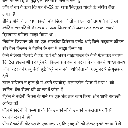
उन्हें पहनता हूं तो मुझे ऐसा लगता है जैसे मैं जेमी हूं'
जॉन लेनन ने कहा कि यह बी-52 का गाना 'बिल्कुल योको के संगीत जैसा'
लगता है
डेविड बॉवी ने लगभग नकली बॉब डिलन गीतों का एक संगीतमय गीत लिखा
क्वेंटिन टारनटिनो ने एक बार 'पल्प फिक्शन' में अपना अब तक का सबसे
दिलचस्प चरित्र साझा किया था।
निकोल किडमैन को यह एक आकर्षक विशेषता पसंद आई जिसे माइकल कीटन
और वैल किल्मर ने बैटमैन के रूप में साझा किया था
कैसे मेलिसा गिल्बर्ट ने एक पक्षी को अपने नाइटगाउन के नीचे फंसाकर बचाया
'लिटिल हाउस ऑन द प्रेयरी' फिल्मांकन स्थान पर जाने का सबसे अच्छा समय
जॉन रिटर की मृत्यु कैसे हुई: 'थ्रीज़ कंपनी' अभिनेता की मृत्यु पर पीछे मुड़कर
देखें
टेलर शेरिडन ने हाल ही में अपने पसंदीदा 'येलोस्टोन' सितारों में से 1 को
'लॉमेन: बैस रीव्स' की कास्ट में जोड़ा है।
प्रिंस ने स्टीवी निक्स के गाने पर एक घंटे तक काम किया और आधी रॉयल्टी
अर्जित की
पॉल मेकार्टनी ने कल्पना की कि उसकी माँ ने उसकी सफलता पर कैसी
प्रतिक्रिया दी होगी
पॉल मेकार्टनी बीटल्स के एकमात्र रद्द किए गए शो को लेकर इतने तनाव में थे