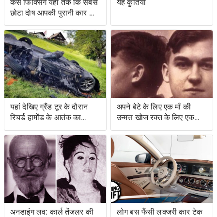
कैसे फिक्सिंग यहां तक ​​कि सबसे
यह कुतिया
छोटा दोष आपकी पुरानी कार को
नया जैसा महसूस करा सकता है
यहां देखिए ग्रैंड टूर के दौरान
अपने बेटे के लिए एक माँ की
रिचर्ड हामोंड के आतंक का
उन्मत्त खोज रक्त के लिए एक
वीडियो
स्वाद के साथ एक बचत किसान
के लिए नेतृत्व की
अनडाइंग लव: कार्ल तेंजलर की
लोग बस फैंसी लक्जरी कार टेक