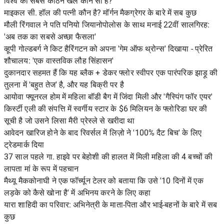
विश्व का सबसे कठिन खेल कौन सा है?
माइकल सी. हॉल की पत्नी कौन है? मॉर्गन मैकग्रेगर के बारे में सब कुछ
मौली रिंगवाल ने पति पनियो जियानोपोलोस के साथ मनाई 22वीं सालगिरह:
'अब तक का सबसे अच्छा फैसला'
व्हूपी गोल्डबर्ग ने किट हैरिंगटन को अपना 'गेम ऑफ थ्रोन्स' दिखाया - प्रेरित
शौचालय: 'एक वास्तविक लौह सिंहासन'
दुकानदार सहमत हैं कि यह ब्लैक + डेकर फ्लोर स्वीपर एक पारंपरिक झाड़ू की
तुलना में 'बहुत तेज' है, और यह बिक्री पर है
आयोवा फ्यूनरल होम में महिला बॉडी बैग में जिंदा मिली और 'गैस्पिंग फॉर एयर'
किर्स्टी एली की संपत्ति में स्वर्गीय स्टार के $6 मिलियन के फ्लोरिडा घर की
सूची है जो उसने लिसा मैरी प्रेस्ले से खरीदा था
आवेदन खारिज होने के बाद रिवर्सल में लिज़ो ने '100% दैट बिच' के लिए
ट्रेडमार्क दिया
37 साल पहले गा. हाइवे पर बेहोशी की हालत में मिली महिला की 4 बच्चों की
लापता मां के रूप में पहचान
मैथ्यू मैककोनाघी ने एक फॉर्च्यून टेलर को बताया कि उसे '10 दिनों में एक
लड़के को कैसे खोना है' में अभिनय करने के लिए कहा
यारा शाहिदी का परिवार: अभिनेत्री के माता-पिता और भाई-बहनों के बारे में सब
कुछ