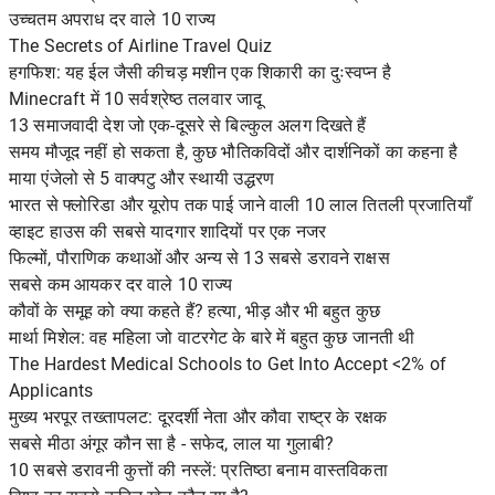
उच्चतम अपराध दर वाले 10 राज्य
The Secrets of Airline Travel Quiz
हगफिश: यह ईल जैसी कीचड़ मशीन एक शिकारी का दुःस्वप्न है
Minecraft में 10 सर्वश्रेष्ठ तलवार जादू
13 समाजवादी देश जो एक-दूसरे से बिल्कुल अलग दिखते हैं
समय मौजूद नहीं हो सकता है, कुछ भौतिकविदों और दार्शनिकों का कहना है
माया एंजेलो से 5 वाक्पटु और स्थायी उद्धरण
भारत से फ्लोरिडा और यूरोप तक पाई जाने वाली 10 लाल तितली प्रजातियाँ
व्हाइट हाउस की सबसे यादगार शादियों पर एक नजर
फिल्मों, पौराणिक कथाओं और अन्य से 13 सबसे डरावने राक्षस
सबसे कम आयकर दर वाले 10 राज्य
कौवों के समूह को क्या कहते हैं? हत्या, भीड़ और भी बहुत कुछ
मार्था मिशेल: वह महिला जो वाटरगेट के बारे में बहुत कुछ जानती थी
The Hardest Medical Schools to Get Into Accept <2% of
Applicants
मुख्य भरपूर तख्तापलट: दूरदर्शी नेता और कौवा राष्ट्र के रक्षक
सबसे मीठा अंगूर कौन सा है - सफेद, लाल या गुलाबी?
10 सबसे डरावनी कुत्तों की नस्लें: प्रतिष्ठा बनाम वास्तविकता