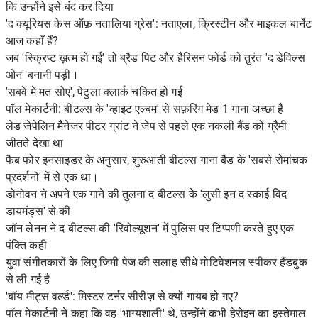
कि उन्होंने इसे बंद कर दिया
'द क्यूरियस केस ऑफ़ नतालिया ग्रेस': नताएला, क्रिस्टीन और माइकल बार्नेट
आज कहाँ हैं?
जब 'स्क्रिप्ट ख़त्म हो गई' तो ब्रैड पिट और हैरिसन फोर्ड को तुरंत 'द डेविल्स
ओन' बनानी पड़ी।
'सबवे में मत सोएं', पेटुला क्लार्क चकित हो गई
पॉल मेकार्टनी: बीटल्स के 'व्हाइट एल्बम' से सफ़रिंग मेड 1 गाना अच्छा है
लेड जेपेलिन मैनेजर पीटर ग्रांट ने जेप से पहले एक नकली बैंड को ग्रैमी
जीतते देखा था
फैब फोर इनसाइडर के अनुसार, शुरुआती बीटल्स गाना बैंड के 'सबसे रोमांचक
प्रदर्शनों' में से एक था।
डोनोवन ने अपने एक गाने की तुलना द बीटल्स के 'लुसी इन द स्काई विद
डायमंड्स' से की
जॉन लेनन ने द बीटल्स की 'रिवोल्यूशन' में पुलिस पर टिप्पणी करते हुए एक
पंक्ति कही
युवा संगीतकारों के लिए जिमी पेज की सलाह सीधे मोटिवेशनल स्पीकर हैंडबुक
से ली गई है
'बॉय मीट्स वर्ल्ड': मिस्टर टर्नर सीरीज़ से क्यों गायब हो गए?
पॉल मेकार्टनी ने कहा कि वह 'भाग्यशाली' थे, उन्होंने कभी हेरोइन का इस्तेमाल