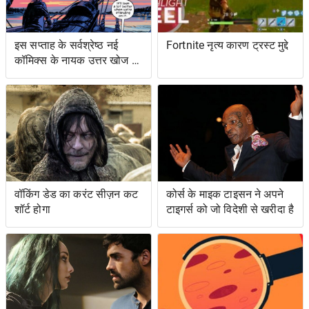
इस सप्ताह के सर्वश्रेष्ठ नई
Fortnite नृत्य कारण ट्रस्ट मुद्दे
कॉमिक्स के नायक उत्तर खोज रहे
हैं ... और प्रतिशोध समुद्र पर
वॉकिंग डेड का करंट सीज़न कट
कोर्स के माइक टाइसन ने अपने
शॉर्ट होगा
टाइगर्स को जो विदेशी से खरीदा है