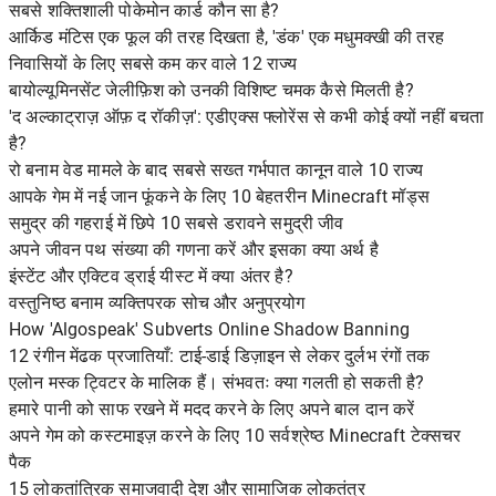
सबसे शक्तिशाली पोकेमोन कार्ड कौन सा है?
आर्किड मंटिस एक फूल की तरह दिखता है, 'डंक' एक मधुमक्खी की तरह
निवासियों के लिए सबसे कम कर वाले 12 राज्य
बायोल्यूमिनसेंट जेलीफ़िश को उनकी विशिष्ट चमक कैसे मिलती है?
'द अल्काट्राज़ ऑफ़ द रॉकीज़': एडीएक्स फ्लोरेंस से कभी कोई क्यों नहीं बचता
है?
रो बनाम वेड मामले के बाद सबसे सख्त गर्भपात कानून वाले 10 राज्य
आपके गेम में नई जान फूंकने के लिए 10 बेहतरीन Minecraft मॉड्स
समुद्र की गहराई में छिपे 10 सबसे डरावने समुद्री जीव
अपने जीवन पथ संख्या की गणना करें और इसका क्या अर्थ है
इंस्टेंट और एक्टिव ड्राई यीस्ट में क्या अंतर है?
वस्तुनिष्ठ बनाम व्यक्तिपरक सोच और अनुप्रयोग
How 'Algospeak' Subverts Online Shadow Banning
12 रंगीन मेंढक प्रजातियाँ: टाई-डाई डिज़ाइन से लेकर दुर्लभ रंगों तक
एलोन मस्क ट्विटर के मालिक हैं। संभवतः क्या गलती हो सकती है?
हमारे पानी को साफ रखने में मदद करने के लिए अपने बाल दान करें
अपने गेम को कस्टमाइज़ करने के लिए 10 सर्वश्रेष्ठ Minecraft टेक्सचर
पैक
15 लोकतांत्रिक समाजवादी देश और सामाजिक लोकतंत्र