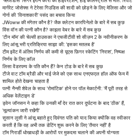
'फ्लैशडांस' सिंगर इरीन कारा की हाइपरटेंशन, हाई कोलेस्ट्रॉल से मौत: रिपोर्ट
मार्गरेट जोसेफ्स ने टेरेसा गिउडिस की शादी को छोड़ने के लिए मेलिसा और जो
गोर्गा की 'विनाशकारी' पसंद का बचाव किया
JWoww की मंगेतर कौन है? जैक क्लेटन कारपिनेलो के बारे में सब कुछ
विंस वॉन की पत्नी कौन है? काइला वेबर के बारे में सब कुछ
'टीन मॉम' की चेल्सी हाउसका ने एचजीटीवी शो सीज़न 2 के नवीनीकरण के
लिए आंसू भरी प्रतिक्रिया साझा की: 'इसका मतलब है'
टीम इवेंट में अंतिम निर्णय की कमी से यूएस फ़िगर स्केटिंग 'निराश', निष्पक्ष
निर्णय के लिए कॉल
लिसा वेंडरपम्प के पति कौन हैं? केन टोड के बारे में सब कुछ
टीजे वाट टॉम ब्रैडी और भाई जेजे को एक साथ एनएफएल हॉल ऑफ फेम में
शामिल होते देखना चाहता है
पत्नी नैन्सी शेवेल के साथ 'रोमांटिक' होने पर पॉल मेकार्टनी: 'मैं पूरी तरह से
अधिक वेलेंटाइन डे'
ड्वेन जॉनसन ने कहा कि उनकी माँ देर रात कार दुर्घटना के बाद 'ठीक' हैं,
'मूल्यांकन जारी रखेंगी'
सुसान लुसी ने आंसू बहाते हुए दिवंगत पति को याद किया क्योंकि वह स्वीकार
करती है कि वह अभी तक डेटिंग शुरू करने के लिए 'तैयार नहीं' है
टॉम गिरार्डी धोखाधड़ी के आरोपों पर मुकदमा चलाने की अपनी योग्यता