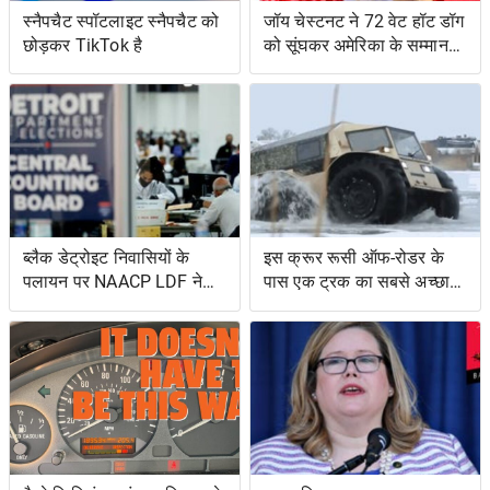
स्नैपचैट स्पॉटलाइट स्नैपचैट को
जॉय चेस्टनट ने 72 वेट हॉट डॉग
छोड़कर TikTok है
को सूंघकर अमेरिका के सम्मान
की रक्षा की
ब्लैक डेट्रोइट निवासियों के
इस क्रूर रूसी ऑफ-रोडर के
पलायन पर NAACP LDF ने
पास एक ट्रक का सबसे अच्छा
मुकदमा किया, मिशिगन के वोट
और एक उभयचर टैंक का सबसे
सर्टिफिकेशन को रोकने के
अच्छा है
प्रयासों के लिए वोटिंग अधिकार
अधिनियम का उल्लंघन