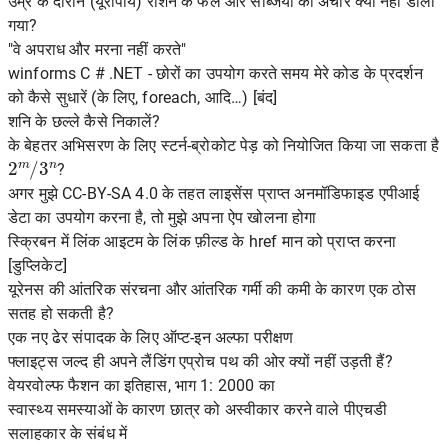
उम्र के दौरान (यूरोपीय) राशन के फल और सब्जियों का अचार क्यों नहीं डाला
गया?
"वे अपराध और मरना नहीं करते"
winforms C # .NET - छोरों का उपयोग करते समय मेरे कोड के प्रदर्शन
को कैसे सुधारें (के लिए, foreach, आदि…) [बंद]
शनि के छल्ले कैसे निकालें?
के बेहतर अभिसरण के लिए स्टर्न-ब्रोकोट पेड़ को नियोजित किया जा सकता है
2
m
/
3
n
?
अगर मुझे CC-BY-SA 4.0 के तहत लाइसेंस प्राप्त अनमॉडिफाइड एपीआई
डेटा का उपयोग करना है, तो मुझे अपना ऐप खोलना होगा
स्क्रिबन में लिंक आइटम के लिंक फ़ील्ड के href मान को प्राप्त करना
[डुप्लिकेट]
यूरेनस की आंतरिक संरचना और आंतरिक गर्मी की कमी के कारण एक ठोस
सतह हो सकती है?
एक नए ढेर संपादक के लिए ऑप्ट-इन अल्फा परीक्षण
फ्लाइट्स जल्द ही अपने लैंडिंग एप्रोच पथ की ओर क्यों नहीं उड़ती हैं?
वेयरवोल्फ फैशन का इतिहास, भाग 1: 2000 का
स्वास्थ्य समस्याओं के कारण छात्र को अस्वीकार करने वाले पीएचडी
सलाहकार के संबंध में