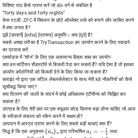
विशिष्ट पाठ कैसे प्राप्त करें जो div वर्ग से संबंधित है
“forty days and forty nights”
केस स्टडी: ZFC में क्विलन के छोटे ऑब्जेक्ट तर्क को बनाने और साबित करने
में क्या लगता है?
पूछें [उपसर्ग] [infix] [प्रत्यय] अनुमति। क्या [पूरे] है?
सबसे अच्छा तरीका है TryTransaction का उपयोग करने के लिए पकड़ने
का प्रयास करें
एक्सोडस में "शोन" के लिए एक असामान्य हिब्रू शब्द का उपयोग
क्या हम मार्टियन सैंडस्टॉर्म से बिजली पैदा कर सकते हैं? यदि ऐसा है तो इसका
उपयोग कॉलोनियों को बिजली देने के लिए किया जा सकता है?
क्लाइंट-गो द्वारा एक जटिल लेबलसेलेक्टर के साथ मेरी k8 नौकरियों को कैसे
सूचीबद्ध किया जाए?
क्या वितरण की जाली के संदर्भ में कोई अधिकतम एंटीचैन्स को चिह्नित कर
सकता है?
उपग्रह के लिए मेरी छत पर एक क्यूआर कोड कितना बड़ा होना चाहिए जो आज
के स्वीकार्य संकल्प को स्कैन करने में सक्षम हो?
उत्पादन में आरएल प्राप्त करने के लिए सबसे बड़ी बाधाएं क्या हैं?
{
a
n
}
n
a
1
=
−
1
4
सिद्ध है कि एक अनुक्रम
द्वारा परिभाषित
तथा
−
a
n
+
1
=
a
n
a
n
+
1
+
4
4