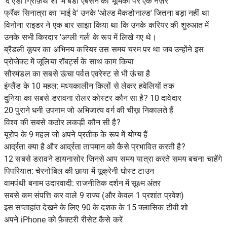
'द एंडी ग्रिफ़िथ शो' में बडी एबसेन की भूमिका पर एक नज़र
फ्रैंक सिनात्रा का 'माई वे' उनके 'ओल्ड मैकडोनाल्ड' जितना बड़ा नहीं था
विनोना राइडर ने एक बार साझा किया था कि उनके करियर की शुरुआत में
उनके सभी किरदार 'अग्ली गर्ल' के रूप में लिखे गए थे।
ब्रैडली कूपर का अभिनय करियर उस समय चरम पर था जब उन्होंने इस
प्रोजेक्ट में जूलिया रॉबर्ट्स के साथ काम किया
सौरमंडल का सबसे ऊंचा पर्वत एवरेस्ट से भी ऊंचा है
इंग्लैंड के 10 महल: मध्यकालीन किलों से लेकर हवेलियों तक
दुनिया का सबसे डरावना रोलर कोस्टर कौन सा है? 10 दावेदार
20 पुराने धनी उपनाम जो अभिजात्य वर्ग की चीख़ निकालते हैं
विश्व की सबसे कठोर लकड़ी कौन सी है?
यूरोप के 9 महल जो अपने प्रतीक के रूप में योग्य हैं
आर्द्रता क्या है और आर्द्रता तापमान को कैसे प्रभावित करती है?
12 सबसे डरावने डायनासोर जिनसे आप समय यात्रा करते समय बचना चाहेंगे
पिपरियात: चेरनोबिल की छाया में यूक्रेनी घोस्ट टाउन
वामपंथी बनाम उदारवादी: राजनीतिक दर्शन में सूक्ष्म अंतर
सबसे कम संपत्ति कर वाले 9 राज्य (और केवल 1 प्रशांत प्रवेश)
इस सप्ताहांत देखने के लिए 90 के दशक के 15 क्लासिक टीवी शो
अपने iPhone को फ़ैक्टरी रीसेट कैसे करें