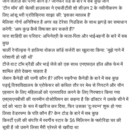
जॉन क्लीज़ की पत्नी कौन हैं? जेनिफर वेड के बारे में सब कुछ जानें
'टीन मॉम' की चेल्सी हाउसका ने एचजीटीवी शो सीज़न 2 के नवीनीकरण के
लिए आंसू भरी प्रतिक्रिया साझा की: 'इसका मतलब है'
मेलिसा गोर्गा अनिश्चित है अगर वह टेरेसा गिउडिस के साथ झगड़े का समाधान
करेगी: 'आप कुछ कैसे विषाक्त कर सकते हैं?'
यारा शाहिदी का परिवार: अभिनेत्री के माता-पिता और भाई-बहनों के बारे में सब
कुछ
चार्ली रेनॉल्ड्स ने हालिया वोकल कॉर्ड सर्जरी का खुलासा किया: 'मुझे गाने में
परेशानी हो रही थी'
टीजे वाट टॉम ब्रैडी और भाई जेजे को एक साथ एनएफएल हॉल ऑफ फेम में
शामिल होते देखना चाहता है
जेसन कैनेडी की पत्नी कौन है? लॉरेन स्क्रैग्स कैनेडी के बारे में सब कुछ
पर्ड्यू विश्वविद्यालय के प्रोफेसर को कथित तौर पर मेथ से निपटने और यौन
एहसान के लिए महिलाओं को प्रस्तावित करने के लिए गिरफ्तार किया गया
एमएसएनबीसी की यास्मीन वोसोघियन का कहना है कि डॉक्टर ने उसके सीने में
दर्द को भाटा के रूप में खारिज कर दिया, फिर उसका 'दुःस्वप्न' शुरू हो गया
लिसा वेंडरपम्प के पति कौन हैं? केन टोड के बारे में सब कुछ
किर्स्टी एली की संपत्ति में स्वर्गीय स्टार के $6 मिलियन के फ्लोरिडा घर की
सूची है जो उसने लिसा मैरी प्रेस्ले से खरीदा था