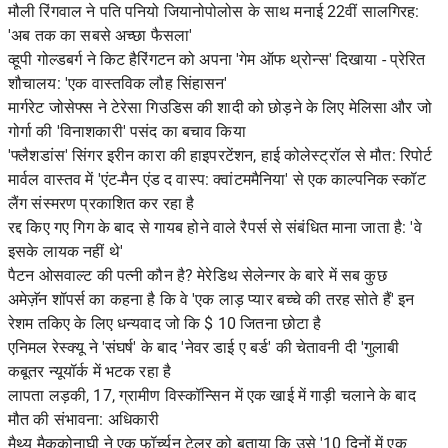
मौली रिंगवाल ने पति पनियो जियानोपोलोस के साथ मनाई 22वीं सालगिरह:
'अब तक का सबसे अच्छा फैसला'
व्हूपी गोल्डबर्ग ने किट हैरिंगटन को अपना 'गेम ऑफ थ्रोन्स' दिखाया - प्रेरित
शौचालय: 'एक वास्तविक लौह सिंहासन'
मार्गरेट जोसेफ्स ने टेरेसा गिउडिस की शादी को छोड़ने के लिए मेलिसा और जो
गोर्गा की 'विनाशकारी' पसंद का बचाव किया
'फ्लैशडांस' सिंगर इरीन कारा की हाइपरटेंशन, हाई कोलेस्ट्रॉल से मौत: रिपोर्ट
मार्वल वास्तव में 'एंट-मैन एंड द वास्प: क्वांटममैनिया' से एक काल्पनिक स्कॉट
लैंग संस्मरण प्रकाशित कर रहा है
रद्द किए गए गिग के बाद से गायब होने वाले रैपर्स से संबंधित माना जाता है: 'वे
इसके लायक नहीं थे'
पैटन ओसवाल्ट की पत्नी कौन है? मेरेडिथ सेलेन्गर के बारे में सब कुछ
अमेज़ॅन शॉपर्स का कहना है कि वे 'एक लाड़ प्यार बच्चे की तरह सोते हैं' इन
रेशम तकिए के लिए धन्यवाद जो कि $ 10 जितना छोटा है
एनिमल रेस्क्यू ने 'संघर्ष' के बाद 'नेवर डाई ए बर्ड' की चेतावनी दी 'गुलाबी
कबूतर न्यूयॉर्क में भटक रहा है
लापता लड़की, 17, ग्रामीण विस्कॉन्सिन में एक खाई में गाड़ी चलाने के बाद
मौत की संभावना: अधिकारी
मैथ्यू मैककोनाघी ने एक फॉर्च्यून टेलर को बताया कि उसे '10 दिनों में एक