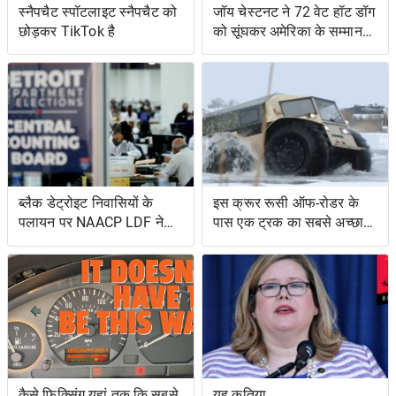
स्नैपचैट स्पॉटलाइट स्नैपचैट को
जॉय चेस्टनट ने 72 वेट हॉट डॉग
छोड़कर TikTok है
को सूंघकर अमेरिका के सम्मान
की रक्षा की
ब्लैक डेट्रोइट निवासियों के
इस क्रूर रूसी ऑफ-रोडर के
पलायन पर NAACP LDF ने
पास एक ट्रक का सबसे अच्छा
मुकदमा किया, मिशिगन के वोट
और एक उभयचर टैंक का सबसे
सर्टिफिकेशन को रोकने के
अच्छा है
प्रयासों के लिए वोटिंग अधिकार
अधिनियम का उल्लंघन
कैसे फिक्सिंग यहां तक ​​कि सबसे
यह कुतिया