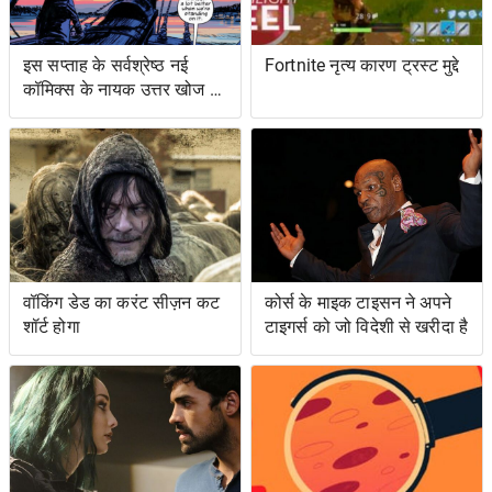
इस सप्ताह के सर्वश्रेष्ठ नई
Fortnite नृत्य कारण ट्रस्ट मुद्दे
कॉमिक्स के नायक उत्तर खोज रहे
हैं ... और प्रतिशोध समुद्र पर
वॉकिंग डेड का करंट सीज़न कट
कोर्स के माइक टाइसन ने अपने
शॉर्ट होगा
टाइगर्स को जो विदेशी से खरीदा है