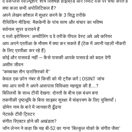
द वर्कप्लेस रेवोल्यूशन: शीर्ष विशेषज्ञ हाइब्रिड और रिमोट वर्क पर चर्चा करते हैं
क्या कला कभी अपोलिटिकल है?
अपने लेखन कौशल में सुधार करने के 3 सिद्ध तरीके
रीथिंकिंग मीडिया: मैककेनी के पांच सत्य और संचार का भविष्य
सर्वनाम सुपर डरावने हैं
द स्लो इरोसियन: अनवीलिंग द वे तरीके पीपल वेस्ट अवे अवे करियर
आप अपने प्रतीक्षा के मौसम में क्या कर सकते हैं (टेक में अपनी पहली नौकरी
के लिए प्रतीक्षा कर रहे हैं)
कोई और पासवर्ड नहीं — कैसे पासकी आपके पासवर्ड को बदल देगी
असीम जीवन
"कमबख्त सैन फ्रांसिस्को में"
केवल एक फ़ोन नंबर से किसी को भी ट्रैक करें | OSINT जांच
क्या आप सभी ने अपने आसपास विविधता महसूस की है....?
बिल्लियों के साथ टीवी देखना: दोस्तों के बीच एक बंधन बना
तकनीकी पृष्ठभूमि के बिना साइबर सुरक्षा में संक्रमण के लिए युक्तियाँ।
डोमेन नाम के बारे में जानकारी ढूँढना
नेटवर्क टीवी ट्विटर
संगीत रिएक्टर होने की अखंडता?
जॉन लेनन ने कहा कि यह बी-52 का गाना 'बिल्कुल योको के संगीत जैसा'