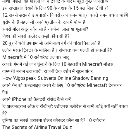
मार्था मिशेल: वह महिला जो वाटरगेट के बारे में बहुत कुछ जानती थी
इस सप्ताहांत देखने के लिए 90 के दशक के 15 क्लासिक टीवी शो
12 सबसे डरावने डायनासोर जिनसे आप समय यात्रा करते समय बचना चाहेंगे
यूरोप के 9 महल जो अपने प्रतीक के रूप में योग्य हैं
सबसे मीठा अंगूर कौन सा है - सफेद, लाल या गुलाबी?
विश्व की सबसे कठोर लकड़ी कौन सी है?
20 पुराने धनी उपनाम जो अभिजात्य वर्ग की चीख़ निकालते हैं
एलोन मस्क ट्विटर के मालिक हैं। संभवतः क्या गलती हो सकती है?
Minecraft में 10 सर्वश्रेष्ठ तलवार जादू
आपके गेम में नई जान फूंकने के लिए 10 बेहतरीन Minecraft मॉड्स
वामपंथी बनाम उदारवादी: राजनीतिक दर्शन में सूक्ष्म अंतर
How 'Algospeak' Subverts Online Shadow Banning
अपने गेम को कस्टमाइज़ करने के लिए 10 सर्वश्रेष्ठ Minecraft टेक्सचर
पैक
अपने iPhone को फ़ैक्टरी रीसेट कैसे करें
'द अल्काट्राज़ ऑफ़ द रॉकीज़': एडीएक्स फ्लोरेंस से कभी कोई क्यों नहीं बचता
है?
दुनिया का सबसे डरावना रोलर कोस्टर कौन सा है? 10 दावेदार
The Secrets of Airline Travel Quiz