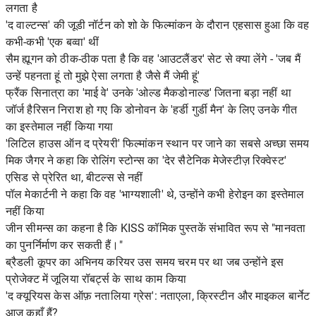
लगता है
'द वाल्टन्स' की जूडी नॉर्टन को शो के फिल्मांकन के दौरान एहसास हुआ कि वह
कभी-कभी 'एक बव्वा' थीं
सैम ह्यूगन को ठीक-ठीक पता है कि वह 'आउटलैंडर' सेट से क्या लेंगे - 'जब मैं
उन्हें पहनता हूं तो मुझे ऐसा लगता है जैसे मैं जेमी हूं'
फ्रैंक सिनात्रा का 'माई वे' उनके 'ओल्ड मैकडोनाल्ड' जितना बड़ा नहीं था
जॉर्ज हैरिसन निराश हो गए कि डोनोवन के 'हर्डी गुर्डी मैन' के लिए उनके गीत
का इस्तेमाल नहीं किया गया
'लिटिल हाउस ऑन द प्रेयरी' फिल्मांकन स्थान पर जाने का सबसे अच्छा समय
मिक जैगर ने कहा कि रोलिंग स्टोन्स का 'देर सैटेनिक मेजेस्टीज़ रिक्वेस्ट'
एसिड से प्रेरित था, बीटल्स से नहीं
पॉल मेकार्टनी ने कहा कि वह 'भाग्यशाली' थे, उन्होंने कभी हेरोइन का इस्तेमाल
नहीं किया
जीन सीमन्स का कहना है कि KISS कॉमिक पुस्तकें संभावित रूप से "मानवता
का पुनर्निर्माण कर सकती हैं।"
ब्रैडली कूपर का अभिनय करियर उस समय चरम पर था जब उन्होंने इस
प्रोजेक्ट में जूलिया रॉबर्ट्स के साथ काम किया
'द क्यूरियस केस ऑफ़ नतालिया ग्रेस': नताएला, क्रिस्टीन और माइकल बार्नेट
आज कहाँ हैं?