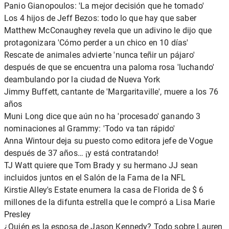
Panio Gianopoulos: 'La mejor decisión que he tomado'
Los 4 hijos de Jeff Bezos: todo lo que hay que saber
Matthew McConaughey revela que un adivino le dijo que
protagonizara 'Cómo perder a un chico en 10 días'
Rescate de animales advierte 'nunca teñir un pájaro'
después de que se encuentra una paloma rosa 'luchando'
deambulando por la ciudad de Nueva York
Jimmy Buffett, cantante de 'Margaritaville', muere a los 76
años
Muni Long dice que aún no ha 'procesado' ganando 3
nominaciones al Grammy: 'Todo va tan rápido'
Anna Wintour deja su puesto como editora jefe de Vogue
después de 37 años… ¡y está contratando!
TJ Watt quiere que Tom Brady y su hermano JJ sean
incluidos juntos en el Salón de la Fama de la NFL
Kirstie Alley's Estate enumera la casa de Florida de $ 6
millones de la difunta estrella que le compró a Lisa Marie
Presley
¿Quién es la esposa de Jason Kennedy? Todo sobre Lauren