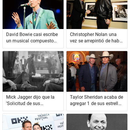
David Bowie casi escribe
Christopher Nolan una
un musical compuesto
vez se arrepintió de haber
por canciones falsas de
leído el 'guion de Pulp
Bob Dylan
Fiction' de Quentin
Tarantino
Mick Jagger dijo que la
Taylor Sheridan acaba de
'Solicitud de sus
agregar 1 de sus estrellas
majestades satánicas' de
favoritas de 'Yellowstone'
los Rolling Stones se
al elenco de 'Lawmen:
inspiró en el ácido, no en
Bass Reeves'
los Beatles