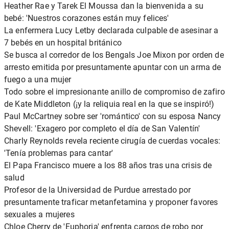
Heather Rae y Tarek El Moussa dan la bienvenida a su
bebé: 'Nuestros corazones están muy felices'
La enfermera Lucy Letby declarada culpable de asesinar a
7 bebés en un hospital británico
Se busca al corredor de los Bengals Joe Mixon por orden de
arresto emitida por presuntamente apuntar con un arma de
fuego a una mujer
Todo sobre el impresionante anillo de compromiso de zafiro
de Kate Middleton (¡y la reliquia real en la que se inspiró!)
Paul McCartney sobre ser 'romántico' con su esposa Nancy
Shevell: 'Exagero por completo el día de San Valentín'
Charly Reynolds revela reciente cirugía de cuerdas vocales:
'Tenía problemas para cantar'
El Papa Francisco muere a los 88 años tras una crisis de
salud
Profesor de la Universidad de Purdue arrestado por
presuntamente traficar metanfetamina y proponer favores
sexuales a mujeres
Chloe Cherry de 'Euphoria' enfrenta cargos de robo por