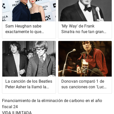
Sam Heughan sabe
'My Way' de Frank
exactamente lo que
Sinatra no fue tan grande
tomará del set de
como su 'Old MacDonald'
'Outlander': 'Me siento
como si fuera Jamie
cuando me los pongo'
La canción de los Beatles
Donovan comparó 1 de
Peter Asher la llamó la
sus canciones con 'Lucy
'mejor canción que he
in the Sky with
escuchado'
Diamonds' de The
Financiamiento de la eliminación de carbono en el año
Beatles
fiscal 24
VIDA ILIMITADA