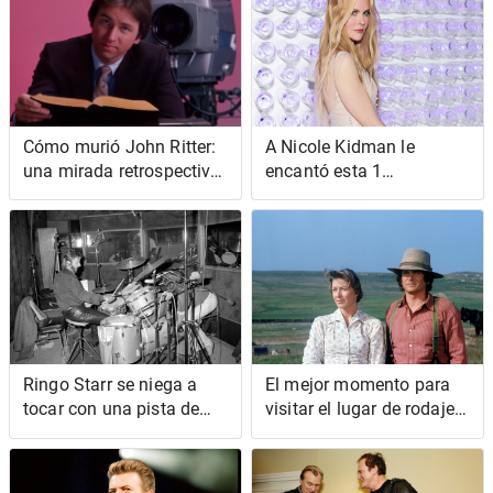
proyecto
Cómo murió John Ritter:
A Nicole Kidman le
una mirada retrospectiva
encantó esta 1
a la muerte del actor de
característica atractiva
'Three's Company'
que Michael Keaton y Val
Kilmer compartieron
como Batman
Ringo Starr se niega a
El mejor momento para
tocar con una pista de
visitar el lugar de rodaje
clic y eso lo convierte en
de 'La casita de la
un mejor baterista
pradera'