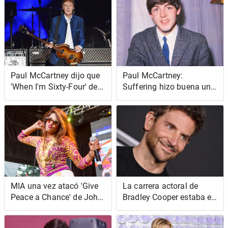
Paul McCartney dijo que
Paul McCartney:
'When I'm Sixty-Four' de
Suffering hizo buena una
The Beatles era una
canción del 'Álbum
broma
blanco' de The Beatles
MIA una vez atacó 'Give
La carrera actoral de
Peace a Chance' de John
Bradley Cooper estaba en
Lennon
peligro cuando trabajó
con Julia Roberts en este