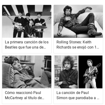
La primera canción de los
Rolling Stones: Keith
Beatles que fue una de
Richards se enojó con 1
las 'actuaciones más
grupo de fanáticos de la
emocionantes' de la
música que criticaron a la
banda, según Fab Four
banda
Insider
Cómo reaccionó Paul
La canción de Paul
McCartney al título de
Simon que parodiaba a la
'Lucy in the Sky with
perfección a Bob Dylan