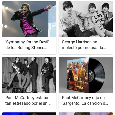
Diamonds' de The
Beatles
'Sympathy for the Devil'
George Harrison se
de los Rolling Stones
molestó por no usar la
sonaba originalmente
letra de 'Hurdy Gurdy
como música brasileña
Man' de Donovan
Paul McCartney estaba
Paul McCartney dijo un
tan estresado por el único
'Sargento. La canción de
concierto cancelado de
Pepper no se trata de
los Beatles que vomitó
heroína