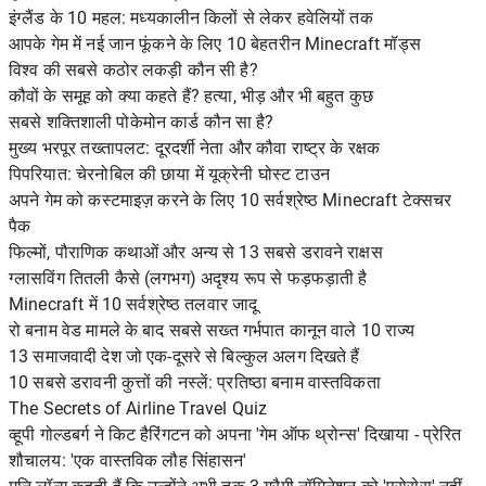
इंग्लैंड के 10 महल: मध्यकालीन किलों से लेकर हवेलियों तक
आपके गेम में नई जान फूंकने के लिए 10 बेहतरीन Minecraft मॉड्स
विश्व की सबसे कठोर लकड़ी कौन सी है?
कौवों के समूह को क्या कहते हैं? हत्या, भीड़ और भी बहुत कुछ
सबसे शक्तिशाली पोकेमोन कार्ड कौन सा है?
मुख्य भरपूर तख्तापलट: दूरदर्शी नेता और कौवा राष्ट्र के रक्षक
पिपरियात: चेरनोबिल की छाया में यूक्रेनी घोस्ट टाउन
अपने गेम को कस्टमाइज़ करने के लिए 10 सर्वश्रेष्ठ Minecraft टेक्सचर
पैक
फिल्मों, पौराणिक कथाओं और अन्य से 13 सबसे डरावने राक्षस
ग्लासविंग तितली कैसे (लगभग) अदृश्य रूप से फड़फड़ाती है
Minecraft में 10 सर्वश्रेष्ठ तलवार जादू
रो बनाम वेड मामले के बाद सबसे सख्त गर्भपात कानून वाले 10 राज्य
13 समाजवादी देश जो एक-दूसरे से बिल्कुल अलग दिखते हैं
10 सबसे डरावनी कुत्तों की नस्लें: प्रतिष्ठा बनाम वास्तविकता
The Secrets of Airline Travel Quiz
व्हूपी गोल्डबर्ग ने किट हैरिंगटन को अपना 'गेम ऑफ थ्रोन्स' दिखाया - प्रेरित
शौचालय: 'एक वास्तविक लौह सिंहासन'