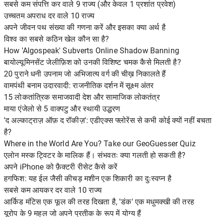
सबसे कम संपत्ति कर वाले 9 राज्य (और केवल 1 प्रशांत प्रवेश)
उच्चतम अपराध दर वाले 10 राज्य
अपने जीवन पथ संख्या की गणना करें और इसका क्या अर्थ है
विश्व का सबसे कठिन खेल कौन सा है?
How 'Algospeak' Subverts Online Shadow Banning
बायोल्यूमिनसेंट जेलीफ़िश को उनकी विशिष्ट चमक कैसे मिलती है?
20 पुराने धनी उपनाम जो अभिजात्य वर्ग की चीख़ निकालते हैं
वामपंथी बनाम उदारवादी: राजनीतिक दर्शन में सूक्ष्म अंतर
15 लोकतांत्रिक समाजवादी देश और सामाजिक लोकतंत्र
माया एंजेलो से 5 वाक्पटु और स्थायी उद्धरण
'द अल्काट्राज़ ऑफ़ द रॉकीज़': एडीएक्स फ्लोरेंस से कभी कोई क्यों नहीं बचता
है?
Where in the World Are You? Take our GeoGuesser Quiz
एलोन मस्क ट्विटर के मालिक हैं। संभवतः क्या गलती हो सकती है?
अपने iPhone को फ़ैक्टरी रीसेट कैसे करें
हगफिश: यह ईल जैसी कीचड़ मशीन एक शिकारी का दुःस्वप्न है
सबसे कम आयकर दर वाले 10 राज्य
आर्किड मंटिस एक फूल की तरह दिखता है, 'डंक' एक मधुमक्खी की तरह
यूरोप के 9 महल जो अपने प्रतीक के रूप में योग्य हैं