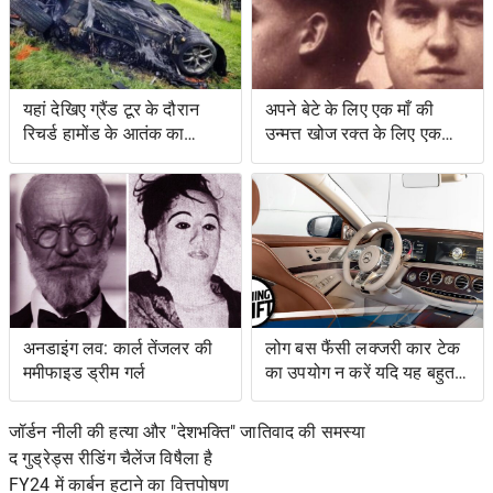
यहां देखिए ग्रैंड टूर के दौरान
अपने बेटे के लिए एक माँ की
रिचर्ड हामोंड के आतंक का
उन्मत्त खोज रक्त के लिए एक
वीडियो
स्वाद के साथ एक बचत किसान
के लिए नेतृत्व की
अनडाइंग लव: कार्ल तेंजलर की
लोग बस फैंसी लक्जरी कार टेक
ममीफाइड ड्रीम गर्ल
का उपयोग न करें यदि यह बहुत
जटिल है
जॉर्डन नीली की हत्या और "देशभक्ति" जातिवाद की समस्या
द गुड्रेड्स रीडिंग चैलेंज विषैला है
FY24 में कार्बन हटाने का वित्तपोषण