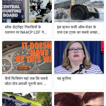
ब्लैक डेट्रोइट निवासियों के
इस क्रूर रूसी ऑफ-रोडर के
पलायन पर NAACP LDF ने
पास एक ट्रक का सबसे अच्छा
मुकदमा किया, मिशिगन के वोट
और एक उभयचर टैंक का सबसे
सर्टिफिकेशन को रोकने के
अच्छा है
प्रयासों के लिए वोटिंग अधिकार
अधिनियम का उल्लंघन
कैसे फिक्सिंग यहां तक ​​कि सबसे
यह कुतिया
छोटा दोष आपकी पुरानी कार को
नया जैसा महसूस करा सकता है