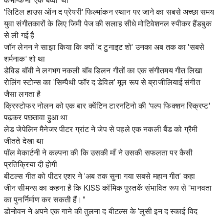
कभी-कभी 'एक बव्वा' थीं
'लिटिल हाउस ऑन द प्रेयरी' फिल्मांकन स्थान पर जाने का सबसे अच्छा समय
युवा संगीतकारों के लिए जिमी पेज की सलाह सीधे मोटिवेशनल स्पीकर हैंडबुक
से ली गई है
जॉन लेनन ने साझा किया कि क्यों 'द टुनाइट शो' उनका अब तक का 'सबसे
शर्मनाक' शो था
डेविड बॉवी ने लगभग नकली बॉब डिलन गीतों का एक संगीतमय गीत लिखा
रोलिंग स्टोन्स का 'सिम्पैथी फॉर द डेविल' मूल रूप से ब्राजीलियाई संगीत
जैसा लगता है
क्रिस्टोफर नोलन को एक बार क्वेंटिन टारनटिनो की 'पल्प फिक्शन स्क्रिप्ट'
पढ़कर पछतावा हुआ था
लेड जेपेलिन मैनेजर पीटर ग्रांट ने जेप से पहले एक नकली बैंड को ग्रैमी
जीतते देखा था
पॉल मेकार्टनी ने कल्पना की कि उसकी माँ ने उसकी सफलता पर कैसी
प्रतिक्रिया दी होगी
बीटल्स गीत को पीटर एशर ने 'अब तक सुना गया सबसे महान गीत' कहा
जीन सीमन्स का कहना है कि KISS कॉमिक पुस्तकें संभावित रूप से "मानवता
का पुनर्निर्माण कर सकती हैं।"
डोनोवन ने अपने एक गाने की तुलना द बीटल्स के 'लुसी इन द स्काई विद