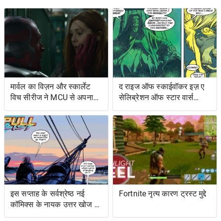
मार्वल का विज़न और स्कार्लेट
द राइज ऑफ स्काईवॉकर इज़ ए
विच सीरीज ने MCU से अपना
सेलिब्रेशन ऑफ स्टार वार्स
शोअरनर चुना
ओल्ड एक्सटेंडेड यूनिवर्स- एंड
इट्स ग्रेटेस्ट रेस्ट्यूडिएशन
इस सप्ताह के सर्वश्रेष्ठ नई
Fortnite नृत्य कारण ट्रस्ट मुद्दे
कॉमिक्स के नायक उत्तर खोज रहे
हैं ... और प्रतिशोध समुद्र पर