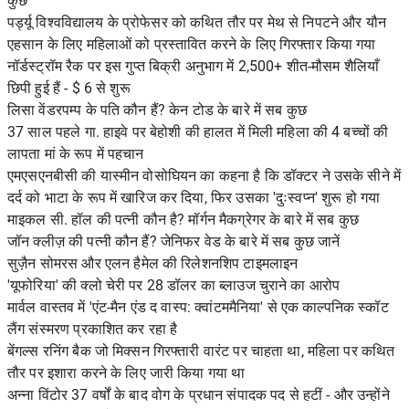
कुछ
पर्ड्यू विश्वविद्यालय के प्रोफेसर को कथित तौर पर मेथ से निपटने और यौन
एहसान के लिए महिलाओं को प्रस्तावित करने के लिए गिरफ्तार किया गया
नॉर्डस्ट्रॉम रैक पर इस गुप्त बिक्री अनुभाग में 2,500+ शीत-मौसम शैलियाँ
छिपी हुई हैं - $ 6 से शुरू
लिसा वेंडरपम्प के पति कौन हैं? केन टोड के बारे में सब कुछ
37 साल पहले गा. हाइवे पर बेहोशी की हालत में मिली महिला की 4 बच्चों की
लापता मां के रूप में पहचान
एमएसएनबीसी की यास्मीन वोसोघियन का कहना है कि डॉक्टर ने उसके सीने में
दर्द को भाटा के रूप में खारिज कर दिया, फिर उसका 'दुःस्वप्न' शुरू हो गया
माइकल सी. हॉल की पत्नी कौन है? मॉर्गन मैकग्रेगर के बारे में सब कुछ
जॉन क्लीज़ की पत्नी कौन हैं? जेनिफर वेड के बारे में सब कुछ जानें
सुज़ैन सोमरस और एलन हैमेल की रिलेशनशिप टाइमलाइन
'यूफोरिया' की क्लो चेरी पर 28 डॉलर का ब्लाउज चुराने का आरोप
मार्वल वास्तव में 'एंट-मैन एंड द वास्प: क्वांटममैनिया' से एक काल्पनिक स्कॉट
लैंग संस्मरण प्रकाशित कर रहा है
बेंगल्स रनिंग बैक जो मिक्सन गिरफ्तारी वारंट पर चाहता था, महिला पर कथित
तौर पर इशारा करने के लिए जारी किया गया था
अन्ना विंटोर 37 वर्षों के बाद वोग के प्रधान संपादक पद से हटीं - और उन्होंने