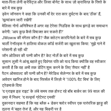
माता-पिता लेनी क्रेविट्ज़ और लिसा बोनेट के साथ ज़ो क्रावित्ज़ के रिश्ते के
बारे में सब कुछ
ड्वेन जॉनसन ने कहा कि उनकी माँ देर रात कार दुर्घटना के बाद 'ठीक' हैं,
'मूल्यांकन जारी रखेंगी'
मेलिसा गोर्गा अनिश्चित है अगर वह टेरेसा गिउडिस के साथ झगड़े का समाधान
करेगी: 'आप कुछ कैसे विषाक्त कर सकते हैं?'
JWoww की मंगेतर कौन है? जैक क्लेटन कारपिनेलो के बारे में सब कुछ
चार्ली रेनॉल्ड्स ने हालिया वोकल कॉर्ड सर्जरी का खुलासा किया: 'मुझे गाने में
परेशानी हो रही थी'
जॉन ओलिवर की पत्नी कौन है? केट नोर्ले के बारे में सब कुछ
सुसान लुसी ने आंसू बहाते हुए दिवंगत पति को याद किया क्योंकि वह स्वीकार
करती है कि वह अभी तक डेटिंग शुरू करने के लिए 'तैयार नहीं' है
पैटन ओसवाल्ट की पत्नी कौन है? मेरेडिथ सेलेन्गर के बारे में सब कुछ
आवेदन खारिज होने के बाद रिवर्सल में लिज़ो ने '100% दैट बिच' के लिए
ट्रेडमार्क दिया
'द प्राइस इज़ राइट' के लंबे समय तक होस्ट रहे बॉब बार्कर का 99 साल की
उम्र में निधन: 'द वर्ल्ड्स ग्रेटेस्ट एमसी'
दुकानदार सहमत हैं कि यह ब्लैक + डेकर फ्लोर स्वीपर एक पारंपरिक झाड़ू की
तुलना में 'बहुत तेज' है, और यह बिक्री पर है