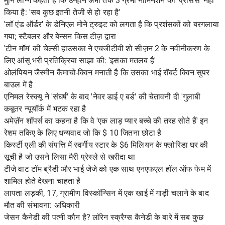
मुनि लॉन्ग कहती हैं कि उन्होंने अभी तक 3 ग्रैमी नॉमिनेशन को 'प्रोसेस' नहीं
किया है: 'सब कुछ इतनी तेजी से हो रहा है'
'लॉ एंड ऑर्डर' के डेनिएल मोने ट्रुइट को लगता है कि प्रशंसकों को बरगलाया
गया; स्टैबलर और बेन्सन किस टीज़ द्वारा
'टीन मॉम' की चेल्सी हाउसका ने एचजीटीवी शो सीज़न 2 के नवीनीकरण के
लिए आंसू भरी प्रतिक्रिया साझा की: 'इसका मतलब है'
ओलंपियन जैस्मीन कैमाचो-क्विन मनाती है कि उसका भाई रॉबर्ट क्विन सुपर
बाउल में है
एनिमल रेस्क्यू ने 'संघर्ष' के बाद 'नेवर डाई ए बर्ड' की चेतावनी दी 'गुलाबी
कबूतर न्यूयॉर्क में भटक रहा है
अमेज़ॅन शॉपर्स का कहना है कि वे 'एक लाड़ प्यार बच्चे की तरह सोते हैं' इन
रेशम तकिए के लिए धन्यवाद जो कि $ 10 जितना छोटा है
किर्स्टी एली की संपत्ति में स्वर्गीय स्टार के $6 मिलियन के फ्लोरिडा घर की
सूची है जो उसने लिसा मैरी प्रेस्ले से खरीदा था
टीजे वाट टॉम ब्रैडी और भाई जेजे को एक साथ एनएफएल हॉल ऑफ फेम में
शामिल होते देखना चाहता है
लापता लड़की, 17, ग्रामीण विस्कॉन्सिन में एक खाई में गाड़ी चलाने के बाद
मौत की संभावना: अधिकारी
जेसन कैनेडी की पत्नी कौन है? लॉरेन स्क्रैग्स कैनेडी के बारे में सब कुछ