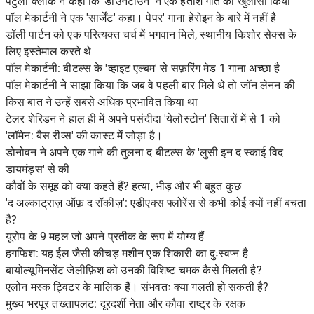
पेटुला क्लार्क ने कहा कि 'डाउनटाउन' ने एक हताश गीत का खुलासा किया
पॉल मेकार्टनी ने एक 'सार्जेंट' कहा। पेपर' गाना हेरोइन के बारे में नहीं है
डॉली पार्टन को एक परित्यक्त चर्च में भगवान मिले, स्थानीय किशोर सेक्स के
लिए इस्तेमाल करते थे
पॉल मेकार्टनी: बीटल्स के 'व्हाइट एल्बम' से सफ़रिंग मेड 1 गाना अच्छा है
पॉल मेकार्टनी ने साझा किया कि जब वे पहली बार मिले थे तो जॉन लेनन की
किस बात ने उन्हें सबसे अधिक प्रभावित किया था
टेलर शेरिडन ने हाल ही में अपने पसंदीदा 'येलोस्टोन' सितारों में से 1 को
'लॉमेन: बैस रीव्स' की कास्ट में जोड़ा है।
डोनोवन ने अपने एक गाने की तुलना द बीटल्स के 'लुसी इन द स्काई विद
डायमंड्स' से की
कौवों के समूह को क्या कहते हैं? हत्या, भीड़ और भी बहुत कुछ
'द अल्काट्राज़ ऑफ़ द रॉकीज़': एडीएक्स फ्लोरेंस से कभी कोई क्यों नहीं बचता
है?
यूरोप के 9 महल जो अपने प्रतीक के रूप में योग्य हैं
हगफिश: यह ईल जैसी कीचड़ मशीन एक शिकारी का दुःस्वप्न है
बायोल्यूमिनसेंट जेलीफ़िश को उनकी विशिष्ट चमक कैसे मिलती है?
एलोन मस्क ट्विटर के मालिक हैं। संभवतः क्या गलती हो सकती है?
मुख्य भरपूर तख्तापलट: दूरदर्शी नेता और कौवा राष्ट्र के रक्षक