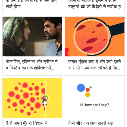
वॉकिंग डेड का करंट सीज़न कट
कोर्स के माइक टाइसन ने अपने
शॉर्ट होगा
टाइगर्स को जो विदेशी से खरीदा है
पोलारिस, एक्लिप्स और ड्रीमर ने
फंगल मुँहासे क्या है और क्यों इतने
द गिफ्टेड का एक शक्तिशाली
सारे लोग अचानक सोचते हैं कि
एपिसोड लंगर डाला
उनके पास क्या है?
कैसे अपने मुँहासे निशान से
कैसे और कब आप सबसे बड़े