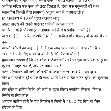
रो बनाम वेड मामले के बाद सबसे सख्त गर्भपात कानून वाले 10 राज्य
आर्किड मंटिस एक फूल की तरह दिखता है, 'डंक' एक मधुमक्खी की तरह
ग्लासविंग तितली कैसे (लगभग) अदृश्य रूप से फड़फड़ाती है
Minecraft में 10 सर्वश्रेष्ठ तलवार जादू
व्हाइट हाउस की सबसे यादगार शादियों पर एक नजर
आर्द्रता क्या है और आर्द्रता तापमान को कैसे प्रभावित करती है?
यारा शाहिदी का परिवार: अभिनेत्री के माता-पिता और भाई-बहनों के बारे में सब
कुछ
अमेज़ॅन शॉपर्स का कहना है कि वे 'एक लाड़ प्यार बच्चे की तरह सोते हैं' इन
रेशम तकिए के लिए धन्यवाद जो कि $ 10 जितना छोटा है
दुकानदार सहमत हैं कि यह ब्लैक + डेकर फ्लोर स्वीपर एक पारंपरिक झाड़ू की
तुलना में 'बहुत तेज' है, और यह बिक्री पर है
पैटन ओसवाल्ट की पत्नी कौन है? मेरेडिथ सेलेन्गर के बारे में सब कुछ
ग्वेनेथ पाल्ट्रो ने ब्रैड पिट के साथ अपने रिश्ते से डेट नाइट ड्रेस का खुलासा
किया
टीम इवेंट में अंतिम निर्णय की कमी से यूएस फ़िगर स्केटिंग 'निराश', निष्पक्ष
निर्णय के लिए कॉल
आवेदन खारिज होने के बाद रिवर्सल में लिज़ो ने '100% दैट बिच' के लिए
ट्रेडमार्क दिया