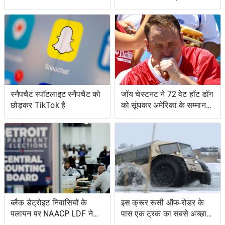
स्नैपचैट स्पॉटलाइट स्नैपचैट को
जॉय चेस्टनट ने 72 वेट हॉट डॉग
छोड़कर TikTok है
को सूंघकर अमेरिका के सम्मान
की रक्षा की
ब्लैक डेट्रोइट निवासियों के
इस क्रूर रूसी ऑफ-रोडर के
पलायन पर NAACP LDF ने
पास एक ट्रक का सबसे अच्छा
मुकदमा किया, मिशिगन के वोट
और एक उभयचर टैंक का सबसे