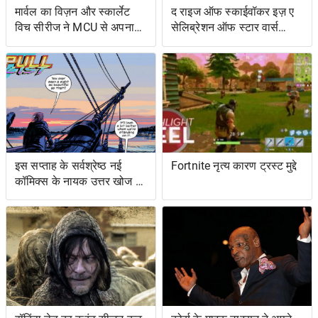
मार्वल का विज़न और स्कार्लेट
द राइज ऑफ स्काईवॉकर इज़ ए
विच सीरीज ने MCU से अपना
सेलिब्रेशन ऑफ स्टार वार्स
शोअरनर चुना
ओल्ड एक्सटेंडेड यूनिवर्स- एंड
इट्स ग्रेटेस्ट रेस्ट्यूडिएशन
इस सप्ताह के सर्वश्रेष्ठ नई
Fortnite नृत्य कारण ट्रस्ट मुद्दे
कॉमिक्स के नायक उत्तर खोज रहे
हैं ... और प्रतिशोध समुद्र पर