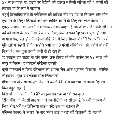
37 साल पहले गा. हाइवे पर बेहोशी की हालत में मिली महिला की 4 बच्चों की
लापता मां के रूप में पहचान
पर्ड्यू विश्वविद्यालय के प्रोफेसर को कथित तौर पर मेथ से निपटने और यौन
एहसान के लिए महिलाओं को प्रस्तावित करने के लिए गिरफ्तार किया गया
एमएसएनबीसी की यास्मीन वोसोघियन का कहना है कि डॉक्टर ने उसके सीने में
दर्द को भाटा के रूप में खारिज कर दिया, फिर उसका 'दुःस्वप्न' शुरू हो गया
आयोवा फ्यूनरल होम में महिला बॉडी बैग में जिंदा मिली और 'गैस्पिंग फॉर एयर'
मुनि लॉन्ग कहती हैं कि उन्होंने अभी तक 3 ग्रैमी नॉमिनेशन को 'प्रोसेस' नहीं
किया है: 'सब कुछ इतनी तेजी से हो रहा है'
'द प्राइस इज़ राइट' के लंबे समय तक होस्ट रहे बॉब बार्कर का 99 साल की
उम्र में निधन: 'द वर्ल्ड्स ग्रेटेस्ट एमसी'
व्हूपी गोल्डबर्ग ने किट हैरिंगटन को अपना 'गेम ऑफ थ्रोन्स' दिखाया - प्रेरित
शौचालय: 'एक वास्तविक लौह सिंहासन'
हीथर राय और तारेक एल मौसा ने अपने बेबी बॉय का स्वागत किया: 'हमारा
दिल बहुत खुश है'
विंस वॉन की पत्नी कौन है? काइला वेबर के बारे में सब कुछ
'टीन मॉम' की चेल्सी हाउसका ने एचजीटीवी शो सीज़न 2 के नवीनीकरण के
लिए आंसू भरी प्रतिक्रिया साझा की: 'इसका मतलब है'
एनिमल रेस्क्यू ने 'संघर्ष' के बाद 'नेवर डाई ए बर्ड' की चेतावनी दी 'गुलाबी