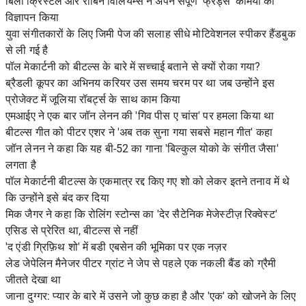
बिली क्रिस्टल और रॉबिन विलियम्स ने अपने संपूर्ण 'फ्रेंड्स' कैमियो का
विज्ञापन किया
युवा संगीतकारों के लिए जिमी पेज की सलाह सीधे मोटिवेशनल स्पीकर हैंडबुक
से ली गई है
पॉल मेकार्टनी को बीटल्स के बारे में सच्चाई बताने से क्यों रोका गया?
ब्रैडली कूपर का अभिनय करियर उस समय चरम पर था जब उन्होंने इस
प्रोजेक्ट में जूलिया रॉबर्ट्स के साथ काम किया
एमआईए ने एक बार जॉन लेनन की 'गिव पीस ए चांस' पर हमला किया था
बीटल्स गीत को पीटर एशर ने 'अब तक सुना गया सबसे महान गीत' कहा
जॉन लेनन ने कहा कि यह बी-52 का गाना 'बिल्कुल योको के संगीत जैसा'
लगता है
पॉल मेकार्टनी बीटल्स के एकमात्र रद्द किए गए शो को लेकर इतने तनाव में थे
कि उन्होंने इसे बंद कर दिया
मिक जैगर ने कहा कि रोलिंग स्टोन्स का 'देर सैटेनिक मेजेस्टीज़ रिक्वेस्ट'
एसिड से प्रेरित था, बीटल्स से नहीं
'द एंडी ग्रिफ़िथ शो' में बडी एबसेन की भूमिका पर एक नज़र
लेड जेपेलिन मैनेजर पीटर ग्रांट ने जेप से पहले एक नकली बैंड को ग्रैमी
जीतते देखा था
जाना दुग्गर: प्यार के बारे में उसने जो कुछ कहा है और 'एक' को खोजने के लिए