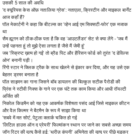
उसकी 5 साल की अवधि
'द क्यूरियस केस ऑफ़ नतालिया ग्रेस': नताएला, क्रिस्टीन और माइकल बार्नेट
आज कहाँ हैं?
पॉल मेकार्टनी ने कहा कि बीटल्स का 'व्हेन आई एम सिक्सटी-फोर' एक मजाक
था
सैम ह्यूगन को ठीक-ठीक पता है कि वह 'आउटलैंडर' सेट से क्या लेंगे - 'जब मैं
उन्हें पहनता हूं तो मुझे ऐसा लगता है जैसे मैं जेमी हूं'
जब 'स्क्रिप्ट ख़त्म हो गई' तो ब्रैड पिट और हैरिसन फोर्ड को तुरंत 'द डेविल्स
ओन' बनानी पड़ी।
रिंगो स्टार ने क्लिक ट्रैक के साथ खेलने से इंकार कर दिया, और यह उसे एक
बेहतर ड्रमर बनाता है
पॉल साइमन का गाना जिसने बॉब डायलन की बिल्कुल सटीक पैरोडी की
प्रिंस ने स्टीवी निक्स के गाने पर एक घंटे तक काम किया और आधी रॉयल्टी
अर्जित की
निकोल किडमैन को यह एक आकर्षक विशेषता पसंद आई जिसे माइकल कीटन
और वैल किल्मर ने बैटमैन के रूप में साझा किया था
'सबवे में मत सोएं', पेटुला क्लार्क चकित हो गई
'लिटिल हाउस ऑन द प्रेयरी' फिल्मांकन स्थान पर जाने का सबसे अच्छा समय
जॉन रिटर की मृत्यु कैसे हुई: 'थ्रीज़ कंपनी' अभिनेता की मृत्यु पर पीछे मुड़कर