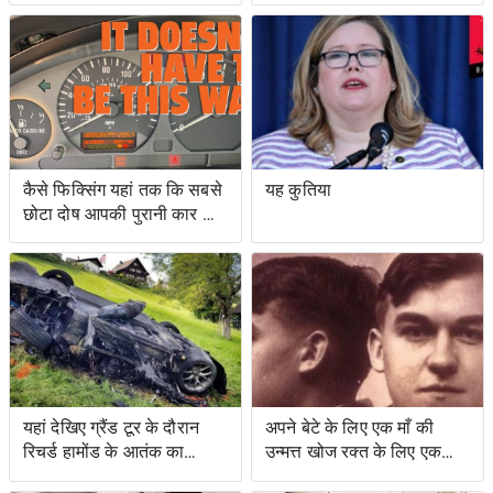
सर्टिफिकेशन को रोकने के
अच्छा है
प्रयासों के लिए वोटिंग अधिकार
अधिनियम का उल्लंघन
कैसे फिक्सिंग यहां तक ​​कि सबसे
यह कुतिया
छोटा दोष आपकी पुरानी कार को
नया जैसा महसूस करा सकता है
यहां देखिए ग्रैंड टूर के दौरान
अपने बेटे के लिए एक माँ की
रिचर्ड हामोंड के आतंक का
उन्मत्त खोज रक्त के लिए एक
वीडियो
स्वाद के साथ एक बचत किसान