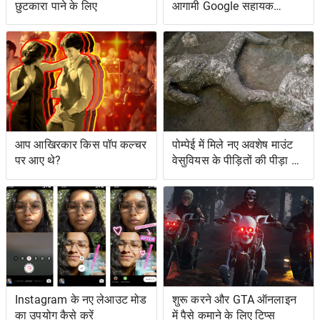
छुटकारा पाने के लिए
आगामी Google सहायक
सुविधाओं तक पहुँच सकते हैं
आप आखिरकार किस पॉप कल्चर
पोम्पेई में मिले नए अवशेष माउंट
पर आए थे?
वेसुवियस के पीड़ितों की पीड़ा को
दर्शाते हैं
Instagram के नए लेआउट मोड
शुरू करने और GTA ऑनलाइन
का उपयोग कैसे करें
में पैसे कमाने के लिए टिप्स