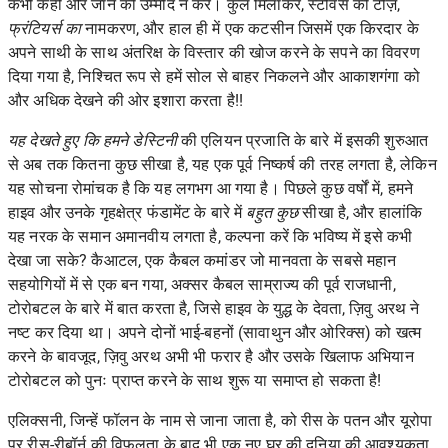
कभी कहीं और जाने की उम्मीद न करें। कुल मिलाकर, स्टीवंस की टीज़,
फ्रंटियर्स का
नामकरण, और
हाल ही में एक कटसीन
जिसमें एक किरदार के
अपने साथी के साथ अंतरिक्ष के विस्तार की खोज करने के सपने का विवरण
दिया गया है, निश्चित रूप से हमें सोल से बाहर निकलने और आकाशगंगा को
और अधिक देखने की ओर इशारा करता है!!
यह देखते हुए कि हमने डेस्टिनी
की एलियन प्रजाति के बारे में इसकी शुरुआत
से अब तक कितना कुछ सीखा है, यह एक पूर्व निष्कर्ष की तरह लगता है, लेकिन
यह सोचना रोमांचक है कि यह लगभग आ गया है। पिछले कुछ वर्षों में, हमने
हाइव और उनके गृहक्षेत्र फंडामेंट के बारे में
बहुत कुछ
सीखा है, और हालांकि
यह नरक के समान अमानवीय लगता है, कल्पना करें कि भविष्य में इसे कभी
देखा जा सके? कैआटल, एक कैबल कमांडर जो मानवता के सबसे महान
सहयोगियों में से एक बन गया, अक्सर कैबल साम्राज्य की पूर्व राजधानी,
टोरोबटल के बारे में बात करता है, जिसे हाइव के युद्ध के देवता, ज़िवु अरथ ने
नष्ट कर दिया था। अपने दोनों भाई-बहनों (सावाथुन और ओरिक्स) को खत्म
करने के बावजूद, ज़िवु अरथ अभी भी फरार है और उसके खिलाफ अभियान
टोरोबटल को पुनः प्राप्त करने के साथ शुरू या समाप्त हो सकता है!
एलिक्सनी, जिन्हें फॉलन के नाम से जाना जाता है, को रीस के पतन और यूरोपा
पर रीस-रीबॉर्न की विफलता के बाद भी एक नए घर की दुनिया की आवश्यकता