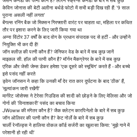
जेसन कैनेडी की पत्नी कौन है? लॉरेन स्क्रैग्स कैनेडी के बारे में सब कुछ
केविन जोनास की बेटी अलीना बर्थडे फोटो में सभी बड़ी दिख रही हैं: '9 साल
पुराना असली नहीं लगता'
बेंगल्स रनिंग बैक जो मिक्सन गिरफ्तारी वारंट पर चाहता था, महिला पर कथित
तौर पर इशारा करने के लिए जारी किया गया था
अन्ना विंटोर 37 वर्षों के बाद वोग के प्रधान संपादक पद से हटीं - और उन्होंने
नियुक्ति भी कर दी है!
जॉन क्लीज़ की पत्नी कौन हैं? जेनिफर वेड के बारे में सब कुछ जानें
माइकल सी. हॉल की पत्नी कौन है? मॉर्गन मैकग्रेगर के बारे में सब कुछ
एरिक और जेसी जेम्स डेकर हमेशा 'एक दूसरे को स्मूचिंग' करते हैं - और बच्चे
इसे पसंद नहीं करते
ड्वेन जॉनसन ने कहा कि उनकी माँ देर रात कार दुर्घटना के बाद 'ठीक' हैं,
'मूल्यांकन जारी रखेंगी'
मार्गरेट जोसेफ्स ने टेरेसा गिउडिस की शादी को छोड़ने के लिए मेलिसा और जो
गोर्गा की 'विनाशकारी' पसंद का बचाव किया
JWoww की मंगेतर कौन है? जैक क्लेटन कारपिनेलो के बारे में सब कुछ
जॉन ओलिवर की पत्नी कौन है? केट नोर्ले के बारे में सब कुछ
चार्ली रेनॉल्ड्स ने हालिया वोकल कॉर्ड सर्जरी का खुलासा किया: 'मुझे गाने में
परेशानी हो रही थी'