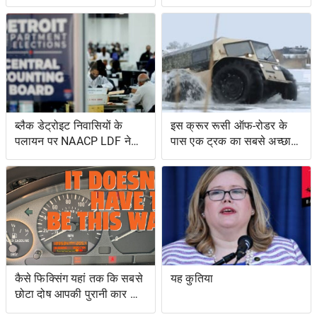
की रक्षा की
ब्लैक डेट्रोइट निवासियों के
इस क्रूर रूसी ऑफ-रोडर के
पलायन पर NAACP LDF ने
पास एक ट्रक का सबसे अच्छा
मुकदमा किया, मिशिगन के वोट
और एक उभयचर टैंक का सबसे
सर्टिफिकेशन को रोकने के
अच्छा है
प्रयासों के लिए वोटिंग अधिकार
अधिनियम का उल्लंघन
कैसे फिक्सिंग यहां तक ​​कि सबसे
यह कुतिया
छोटा दोष आपकी पुरानी कार को
नया जैसा महसूस करा सकता है