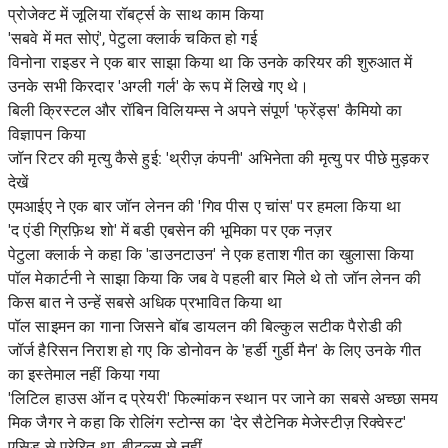
प्रोजेक्ट में जूलिया रॉबर्ट्स के साथ काम किया
'सबवे में मत सोएं', पेटुला क्लार्क चकित हो गई
विनोना राइडर ने एक बार साझा किया था कि उनके करियर की शुरुआत में
उनके सभी किरदार 'अग्ली गर्ल' के रूप में लिखे गए थे।
बिली क्रिस्टल और रॉबिन विलियम्स ने अपने संपूर्ण 'फ्रेंड्स' कैमियो का
विज्ञापन किया
जॉन रिटर की मृत्यु कैसे हुई: 'थ्रीज़ कंपनी' अभिनेता की मृत्यु पर पीछे मुड़कर
देखें
एमआईए ने एक बार जॉन लेनन की 'गिव पीस ए चांस' पर हमला किया था
'द एंडी ग्रिफ़िथ शो' में बडी एबसेन की भूमिका पर एक नज़र
पेटुला क्लार्क ने कहा कि 'डाउनटाउन' ने एक हताश गीत का खुलासा किया
पॉल मेकार्टनी ने साझा किया कि जब वे पहली बार मिले थे तो जॉन लेनन की
किस बात ने उन्हें सबसे अधिक प्रभावित किया था
पॉल साइमन का गाना जिसने बॉब डायलन की बिल्कुल सटीक पैरोडी की
जॉर्ज हैरिसन निराश हो गए कि डोनोवन के 'हर्डी गुर्डी मैन' के लिए उनके गीत
का इस्तेमाल नहीं किया गया
'लिटिल हाउस ऑन द प्रेयरी' फिल्मांकन स्थान पर जाने का सबसे अच्छा समय
मिक जैगर ने कहा कि रोलिंग स्टोन्स का 'देर सैटेनिक मेजेस्टीज़ रिक्वेस्ट'
एसिड से प्रेरित था, बीटल्स से नहीं