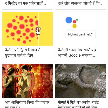
द गिफ्टेड का एक शक्तिशाली
सारे लोग अचानक सोचते हैं कि
एपिसोड लंगर डाला
उनके पास क्या है?
कैसे अपने मुँहासे निशान से
कैसे और कब आप सबसे बड़े
छुटकारा पाने के लिए
आगामी Google सहायक
सुविधाओं तक पहुँच सकते हैं
आप आखिरकार किस पॉप कल्चर
पोम्पेई में मिले नए अवशेष माउंट
पर आए थे?
वेसुवियस के पीड़ितों की पीड़ा को