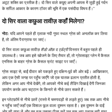
अटूट शक्ति का प्रतीक है। दो सिर वाले कछुए अपनी आपस में जुड़ी हुई गर्दन
के सर्पिल आकार के कारण टॉवर की भूमि में एक पसंदीदा विषय हैं।"
दो सिर वाला कछुआ तावीज़ कहाँ मिलेगा?
नोट:
यदि आपने पहले ही एलाक नदी गुफा स्थल ग्रेस को अनलॉक कर लिया
है, तो अंतिम पैराग्राफ पर जाएं।
दो सिर वाला कछुआ तावीज़
शैडो ऑफ़ द एर्डट्री
विस्तार में बहुत पहले ही
उपलब्ध है। जब आप इसे खोजने के लिए तैयार हों, तो ग्रेवसाइट प्लेन में कैसल
एनसिस के बाहर ग्रेस के कैसल फ्रंट साइट पर जाएँ।
ग्रेस साइट से, बाईं दीवार को पकड़ते हुए दक्षिण-पूर्व की ओर बढ़ें। आखिरकार,
आप एक ऐसी जगह पर पहुँच जाएँगे जो एक घातक ढलान प्रतीत होती है,
लेकिन अगर आप नीचे देखेंगे, तो आपको नीचे कई लैंडिंग दिखाई देंगी जिनका
उपयोग करके आप चट्टान के किनारे से नीचे उतर सकते हैं।
इन प्लेटफ़ॉर्म से नीचे उतरें (रास्ते में चमगादड़ों से लड़ते हुए) जब तक आप नीचे
न पहुँच जाएँ जहाँ एक विशाल फूल वाला दुश्मन रहता है। इस दुश्मन के दाईं
ओर की गुफा लें और तब तक उसका पीछा करें जब तक आप एलाक नदी गुफा