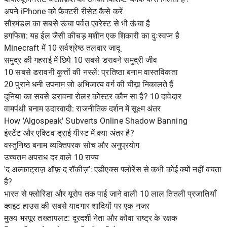
अपने iPhone को फ़ैक्टरी रीसेट कैसे करें
सौरमंडल का सबसे ऊंचा पर्वत एवरेस्ट से भी ऊंचा है
हगफिश: यह ईल जैसी कीचड़ मशीन एक शिकारी का दुःस्वप्न है
Minecraft में 10 सर्वश्रेष्ठ तलवार जादू
समुद्र की गहराई में छिपे 10 सबसे डरावने समुद्री जीव
10 सबसे डरावनी कुत्तों की नस्लें: प्रतिष्ठा बनाम वास्तविकता
20 पुराने धनी उपनाम जो अभिजात्य वर्ग की चीख़ निकालते हैं
दुनिया का सबसे डरावना रोलर कोस्टर कौन सा है? 10 दावेदार
वामपंथी बनाम उदारवादी: राजनीतिक दर्शन में सूक्ष्म अंतर
How 'Algospeak' Subverts Online Shadow Banning
इंस्टेंट और एक्टिव ड्राई यीस्ट में क्या अंतर है?
वस्तुनिष्ठ बनाम व्यक्तिपरक सोच और अनुप्रयोग
उच्चतम अपराध दर वाले 10 राज्य
'द अल्काट्राज़ ऑफ़ द रॉकीज़': एडीएक्स फ्लोरेंस से कभी कोई क्यों नहीं बचता
है?
भारत से फ्लोरिडा और यूरोप तक पाई जाने वाली 10 लाल तितली प्रजातियाँ
व्हाइट हाउस की सबसे यादगार शादियों पर एक नजर
मुख्य भरपूर तख्तापलट: दूरदर्शी नेता और कौवा राष्ट्र के रक्षक