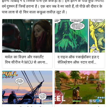
झरना दिखाई न दे जिसके पास एक केकड़ा हो। इस झरने के पीछे कुछ स्पिरिट
वर्म दुश्मन हैं जिन्हें हराना है। एक बार जब वे मर जाते हैं, तो पीछे की दीवार के
पास लाश से दो सिर वाला कछुआ तावीज़ लूट लें।
मार्वल का विज़न और स्कार्लेट
द राइज ऑफ स्काईवॉकर इज़ ए
विच सीरीज ने MCU से अपना
सेलिब्रेशन ऑफ स्टार वार्स
शोअरनर चुना
ओल्ड एक्सटेंडेड यूनिवर्स- एंड
इट्स ग्रेटेस्ट रेस्ट्यूडिएशन