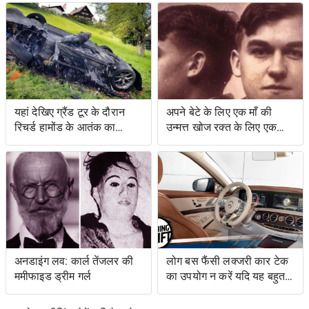
यहां देखिए ग्रैंड टूर के दौरान
अपने बेटे के लिए एक माँ की
रिचर्ड हामोंड के आतंक का
उन्मत्त खोज रक्त के लिए एक
वीडियो
स्वाद के साथ एक बचत किसान
के लिए नेतृत्व की
अनडाइंग लव: कार्ल तेंजलर की
लोग बस फैंसी लक्जरी कार टेक
ममीफाइड ड्रीम गर्ल
का उपयोग न करें यदि यह बहुत
जटिल है