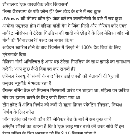
शौचालय: 'एक वास्तविक लौह सिंहासन'
लिसा वेंडरपम्प के पति कौन हैं? केन टोड के बारे में सब कुछ
JWoww की मंगेतर कौन है? जैक क्लेटन कारपिनेलो के बारे में सब कुछ
आयोवा फ्यूनरल होम में महिला बॉडी बैग में जिंदा मिली और 'गैस्पिंग फॉर एयर'
मार्गरेट जोसेफ्स ने टेरेसा गिउडिस की शादी को छोड़ने के लिए मेलिसा और जो
गोर्गा की 'विनाशकारी' पसंद का बचाव किया
आवेदन खारिज होने के बाद रिवर्सल में लिज़ो ने '100% दैट बिच' के लिए
ट्रेडमार्क दिया
मेलिसा गोर्गा अनिश्चित है अगर वह टेरेसा गिउडिस के साथ झगड़े का समाधान
करेगी: 'आप कुछ कैसे विषाक्त कर सकते हैं?'
एनिमल रेस्क्यू ने 'संघर्ष' के बाद 'नेवर डाई ए बर्ड' की चेतावनी दी 'गुलाबी
कबूतर न्यूयॉर्क में भटक रहा है
बेंगल्स रनिंग बैक जो मिक्सन गिरफ्तारी वारंट पर चाहता था, महिला पर कथित
तौर पर इशारा करने के लिए जारी किया गया था
टीम इवेंट में अंतिम निर्णय की कमी से यूएस फ़िगर स्केटिंग 'निराश', निष्पक्ष
निर्णय के लिए कॉल
जॉन क्लीज़ की पत्नी कौन हैं? जेनिफर वेड के बारे में सब कुछ जानें
अमेज़ॅन शॉपर्स का कहना है कि वे 'एक लाड़ प्यार बच्चे की तरह सोते हैं' इन
रेशम तकिए के लिए धन्यवाद जो कि $ 10 जितना छोटा है