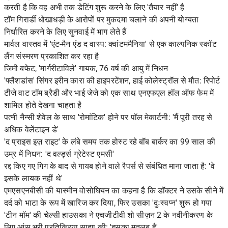
करती है कि वह अभी तक डेटिंग शुरू करने के लिए 'तैयार नहीं' है
टॉम गिरार्डी धोखाधड़ी के आरोपों पर मुकदमा चलाने की अपनी योग्यता
निर्धारित करने के लिए सुनवाई में भाग लेते हैं
मार्वल वास्तव में 'एंट-मैन एंड द वास्प: क्वांटममैनिया' से एक काल्पनिक स्कॉट
लैंग संस्मरण प्रकाशित कर रहा है
जिमी बफेट, 'मार्गरीटाविले' गायक, 76 वर्ष की आयु में निधन
'फ्लैशडांस' सिंगर इरीन कारा की हाइपरटेंशन, हाई कोलेस्ट्रॉल से मौत: रिपोर्ट
टीजे वाट टॉम ब्रैडी और भाई जेजे को एक साथ एनएफएल हॉल ऑफ फेम में
शामिल होते देखना चाहता है
पत्नी नैन्सी शेवेल के साथ 'रोमांटिक' होने पर पॉल मेकार्टनी: 'मैं पूरी तरह से
अधिक वेलेंटाइन डे'
'द प्राइस इज़ राइट' के लंबे समय तक होस्ट रहे बॉब बार्कर का 99 साल की
उम्र में निधन: 'द वर्ल्ड्स ग्रेटेस्ट एमसी'
रद्द किए गए गिग के बाद से गायब होने वाले रैपर्स से संबंधित माना जाता है: 'वे
इसके लायक नहीं थे'
एमएसएनबीसी की यास्मीन वोसोघियन का कहना है कि डॉक्टर ने उसके सीने में
दर्द को भाटा के रूप में खारिज कर दिया, फिर उसका 'दुःस्वप्न' शुरू हो गया
'टीन मॉम' की चेल्सी हाउसका ने एचजीटीवी शो सीज़न 2 के नवीनीकरण के
लिए आंसू भरी प्रतिक्रिया साझा की: 'इसका मतलब है'