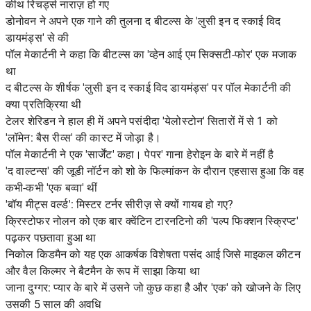
कीथ रिचर्ड्स नाराज़ हो गए
डोनोवन ने अपने एक गाने की तुलना द बीटल्स के 'लुसी इन द स्काई विद
डायमंड्स' से की
पॉल मेकार्टनी ने कहा कि बीटल्स का 'व्हेन आई एम सिक्सटी-फोर' एक मजाक
था
द बीटल्स के शीर्षक 'लुसी इन द स्काई विद डायमंड्स' पर पॉल मेकार्टनी की
क्या प्रतिक्रिया थी
टेलर शेरिडन ने हाल ही में अपने पसंदीदा 'येलोस्टोन' सितारों में से 1 को
'लॉमेन: बैस रीव्स' की कास्ट में जोड़ा है।
पॉल मेकार्टनी ने एक 'सार्जेंट' कहा। पेपर' गाना हेरोइन के बारे में नहीं है
'द वाल्टन्स' की जूडी नॉर्टन को शो के फिल्मांकन के दौरान एहसास हुआ कि वह
कभी-कभी 'एक बव्वा' थीं
'बॉय मीट्स वर्ल्ड': मिस्टर टर्नर सीरीज़ से क्यों गायब हो गए?
क्रिस्टोफर नोलन को एक बार क्वेंटिन टारनटिनो की 'पल्प फिक्शन स्क्रिप्ट'
पढ़कर पछतावा हुआ था
निकोल किडमैन को यह एक आकर्षक विशेषता पसंद आई जिसे माइकल कीटन
और वैल किल्मर ने बैटमैन के रूप में साझा किया था
जाना दुग्गर: प्यार के बारे में उसने जो कुछ कहा है और 'एक' को खोजने के लिए
उसकी 5 साल की अवधि