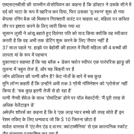
एमएसएनबीसी की यास्मीन वोसोघियन का कहना है कि डॉक्टर ने उसके सीने में
दर्द को भाटा के रूप में खारिज कर दिया, फिर उसका 'दुःस्वप्न' शुरू हो गया
बेंगल्स रनिंग बैक जो मिक्सन गिरफ्तारी वारंट पर चाहता था, महिला पर कथित
तौर पर इशारा करने के लिए जारी किया गया था
सुसान लुसी ने आंसू बहाते हुए दिवंगत पति को याद किया क्योंकि वह स्वीकार
करती है कि वह अभी तक डेटिंग शुरू करने के लिए 'तैयार नहीं' है
37 साल पहले गा. हाइवे पर बेहोशी की हालत में मिली महिला की 4 बच्चों की
लापता मां के रूप में पहचान
दुकानदार सहमत हैं कि यह ब्लैक + डेकर फ्लोर स्वीपर एक पारंपरिक झाड़ू की
तुलना में 'बहुत तेज' है, और यह बिक्री पर है
जॉन ओलिवर की पत्नी कौन है? केट नोर्ले के बारे में सब कुछ
मुनि लॉन्ग कहती हैं कि उन्होंने अभी तक 3 ग्रैमी नॉमिनेशन को 'प्रोसेस' नहीं
किया है: 'सब कुछ इतनी तेजी से हो रहा है'
पत्नी नैन्सी शेवेल के साथ 'रोमांटिक' होने पर पॉल मेकार्टनी: 'मैं पूरी तरह से
अधिक वेलेंटाइन डे'
अमेज़ॅन शॉपर्स का कहना है कि वे 'एक लाड़ प्यार बच्चे की तरह सोते हैं' इन
रेशम तकिए के लिए धन्यवाद जो कि $ 10 जितना छोटा है
मार्वल वास्तव में 'एंट-मैन एंड द वास्प: क्वांटममैनिया' से एक काल्पनिक स्कॉट
लैंग संस्मरण प्रकाशित कर रहा है