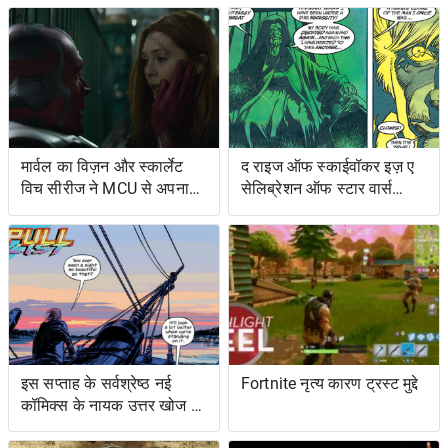
मार्वल का विज़न और स्कार्लेट
द राइज ऑफ स्काईवॉकर इज़ ए
विच सीरीज ने MCU से अपना
सेलिब्रेशन ऑफ स्टार वार्स
शोअरनर चुना
ओल्ड एक्सटेंडेड यूनिवर्स- एंड
इट्स ग्रेटेस्ट रेस्ट्यूडिएशन
इस सप्ताह के सर्वश्रेष्ठ नई
Fortnite नृत्य कारण ट्रस्ट मुद्दे
कॉमिक्स के नायक उत्तर खोज रहे
हैं ... और प्रतिशोध समुद्र पर