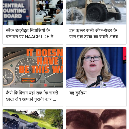
ब्लैक डेट्रोइट निवासियों के
इस क्रूर रूसी ऑफ-रोडर के
पलायन पर NAACP LDF ने
पास एक ट्रक का सबसे अच्छा
मुकदमा किया, मिशिगन के वोट
और एक उभयचर टैंक का सबसे
सर्टिफिकेशन को रोकने के
अच्छा है
प्रयासों के लिए वोटिंग अधिकार
अधिनियम का उल्लंघन
कैसे फिक्सिंग यहां तक ​​कि सबसे
यह कुतिया
छोटा दोष आपकी पुरानी कार को
नया जैसा महसूस करा सकता है