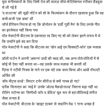
युवा संगीतकारों के लिए जिमी पेज की सलाह सीधे मोटिवेशनल स्पीकर हैंडबुक
से ली गई है
'द वाल्टन्स' की जूडी नॉर्टन को शो के फिल्मांकन के दौरान एहसास हुआ कि वह
कभी-कभी 'एक बव्वा' थीं
जॉर्ज हैरिसन निराश हो गए कि डोनोवन के 'हर्डी गुर्डी मैन' के लिए उनके गीत
का इस्तेमाल नहीं किया गया
पॉल मेकार्टनी बीटल्स के एकमात्र रद्द किए गए शो को लेकर इतने तनाव में थे
कि उन्होंने इसे बंद कर दिया
पॉल मेकार्टनी ने कहा कि बीटल्स का 'व्हेन आई एम सिक्सटी-फोर' एक मजाक
था
डॉली पार्टन ने अपनी 'अमान्य' दादी की मदद की, जब अन्य पोते-पोतियों में से
कोई भी ऐसा नहीं करता था—वह उसके साथ मज़ाक भी करती थी
प्रिंस ने स्टीवी निक्स के गाने पर एक घंटे तक काम किया और आधी रॉयल्टी
अर्जित की
'बॉय मीट्स वर्ल्ड': मिस्टर टर्नर सीरीज़ से क्यों गायब हो गए?
फ्रैंक सिनात्रा का 'माई वे' उनके 'ओल्ड मैकडोनाल्ड' जितना बड़ा नहीं था
रोलिंग स्टोन्स का 'सिम्पैथी फॉर द डेविल' मूल रूप से ब्राजीलियाई संगीत
जैसा लगता है
पॉल मेकार्टनी: बीटल्स के 'व्हाइट एल्बम' से सफ़रिंग मेड 1 गाना अच्छा है