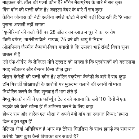
माइकल सी. हॉल की पत्नी कौन है? मॉर्गन मैकग्रेगर के बारे में सब कुछ
विंस वॉन की पत्नी कौन है? काइला वेबर के बारे में सब कुछ
केविन जोनास की बेटी अलीना बर्थडे फोटो में सभी बड़ी दिख रही हैं: '9 साल
पुराना असली नहीं लगता'
'यूफोरिया' की क्लो चेरी पर 28 डॉलर का ब्लाउज चुराने का आरोप
जिमी बफेट, 'मार्गरीटाविले' गायक, 76 वर्ष की आयु में निधन
ओलंपियन जैस्मीन कैमाचो-क्विन मनाती है कि उसका भाई रॉबर्ट क्विन सुपर
बाउल में है
'लॉ एंड ऑर्डर' के डेनिएल मोने ट्रुइट को लगता है कि प्रशंसकों को बरगलाया
गया; स्टैबलर और बेन्सन किस टीज़ द्वारा
जेसन कैनेडी की पत्नी कौन है? लॉरेन स्क्रैग्स कैनेडी के बारे में सब कुछ
टॉम गिरार्डी धोखाधड़ी के आरोपों पर मुकदमा चलाने की अपनी योग्यता
निर्धारित करने के लिए सुनवाई में भाग लेते हैं
मैथ्यू मैककोनाघी ने एक फॉर्च्यून टेलर को बताया कि उसे '10 दिनों में एक
लड़के को कैसे खोना है' में अभिनय करने के लिए कहा
हीथर राय और तारेक एल मौसा ने अपने बेबी बॉय का स्वागत किया: 'हमारा
दिल बहुत खुश है'
मेलिसा गोर्गा अनिश्चित है अगर वह टेरेसा गिउडिस के साथ झगड़े का समाधान
करेगी: 'आप कुछ कैसे विषाक्त कर सकते हैं?'