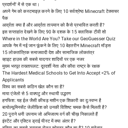
प्रदर्शनों' में से एक था।
अपने गेम को कस्टमाइज़ करने के लिए 10 सर्वश्रेष्ठ Minecraft टेक्सचर
पैक
आर्द्रता क्या है और आर्द्रता तापमान को कैसे प्रभावित करती है?
इस सप्ताहांत देखने के लिए 90 के दशक के 15 क्लासिक टीवी शो
Where in the World Are You? Take our GeoGuesser Quiz
आपके गेम में नई जान फूंकने के लिए 10 बेहतरीन Minecraft मॉड्स
15 लोकतांत्रिक समाजवादी देश और सामाजिक लोकतंत्र
व्हाइट हाउस की सबसे यादगार शादियों पर एक नजर
मुख्य भरपूर तख्तापलट: दूरदर्शी नेता और कौवा राष्ट्र के रक्षक
The Hardest Medical Schools to Get Into Accept <2% of
Applicants
विश्व का सबसे कठिन खेल कौन सा है?
माया एंजेलो से 5 वाक्पटु और स्थायी उद्धरण
हगफिश: यह ईल जैसी कीचड़ मशीन एक शिकारी का दुःस्वप्न है
बायोल्यूमिनसेंट जेलीफ़िश को उनकी विशिष्ट चमक कैसे मिलती है?
20 पुराने धनी उपनाम जो अभिजात्य वर्ग की चीख़ निकालते हैं
इंस्टेंट और एक्टिव ड्राई यीस्ट में क्या अंतर है?
दुनिया का सबसे डरावना रोलर कोस्टर कौन सा है? 10 दावेदार