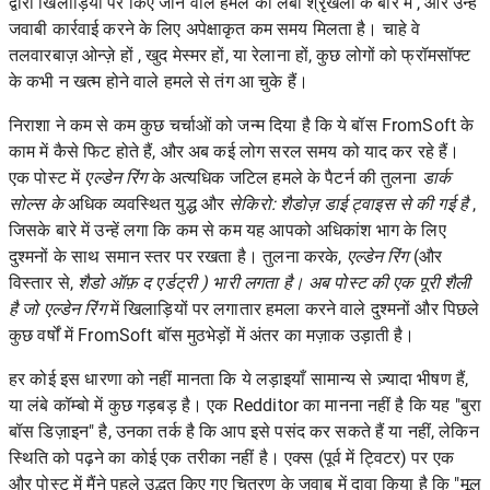
द्वारा खिलाड़ियों पर किए जाने वाले
हमले की लंबी श्रृंखला के बारे में
, और उन्हें
जवाबी कार्रवाई करने के लिए अपेक्षाकृत कम समय मिलता है। चाहे वे
तलवारबाज़
ओन्ज़े
हों , खुद
मेस्मर
हों, या रेलाना हों, कुछ लोगों को फ्रॉमसॉफ्ट
के कभी न खत्म होने वाले हमले से तंग आ चुके हैं।
निराशा ने कम से कम कुछ चर्चाओं को जन्म दिया है कि ये बॉस FromSoft के
काम में कैसे फिट होते हैं, और अब कई लोग सरल समय को याद कर रहे हैं।
एक पोस्ट में
एल्डेन रिंग
के अत्यधिक जटिल हमले के पैटर्न की तुलना
डार्क
सोल्स के
अधिक व्यवस्थित युद्ध और
सेकिरो: शैडोज़ डाई ट्वाइस से की गई है
,
जिसके बारे में उन्हें लगा कि कम से कम यह आपको अधिकांश भाग के लिए
दुश्मनों के साथ समान स्तर पर रखता है। तुलना करके,
एल्डेन रिंग
(और
विस्तार से,
शैडो ऑफ़ द एर्डट्री ) भारी लगता है। अब पोस्ट की एक पूरी शैली
है जो
एल्डेन रिंग
में खिलाड़ियों पर लगातार हमला करने वाले दुश्मनों और पिछले
कुछ वर्षों में FromSoft बॉस मुठभेड़ों में अंतर का मज़ाक उड़ाती है।
हर कोई इस धारणा को नहीं मानता कि ये लड़ाइयाँ सामान्य से ज़्यादा भीषण हैं,
या लंबे कॉम्बो में कुछ गड़बड़ है। एक Redditor का
मानना ​​​​नहीं है कि यह "बुरा
बॉस डिज़ाइन" है,
उनका तर्क है कि आप इसे पसंद कर सकते हैं या नहीं, लेकिन
स्थिति को पढ़ने का कोई एक तरीका नहीं है। एक्स (पूर्व में ट्विटर) पर एक
और पोस्ट में मैंने पहले उद्धृत किए गए चित्रण के जवाब में दावा किया है कि "मूल