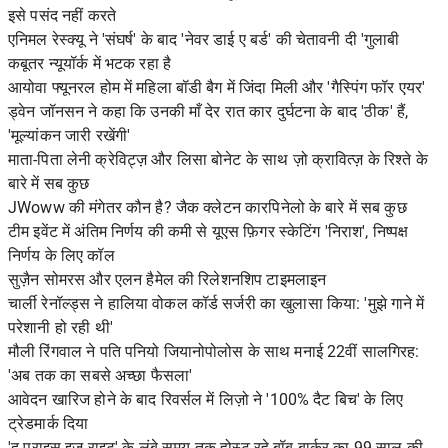
इसे पसंद नहीं करते
एनिमल रेस्क्यू ने 'संघर्ष' के बाद 'नेवर डाई ए बर्ड' की चेतावनी दी 'गुलाबी
कबूतर न्यूयॉर्क में भटक रहा है
आयोवा फ्यूनरल होम में महिला बॉडी बैग में जिंदा मिली और 'गैस्पिंग फॉर एयर'
ड्वेन जॉनसन ने कहा कि उनकी माँ देर रात कार दुर्घटना के बाद 'ठीक' हैं,
'मूल्यांकन जारी रखेंगी'
माता-पिता लेनी क्रेविट्ज़ और लिसा बोनेट के साथ ज़ो क्रावित्ज़ के रिश्ते के
बारे में सब कुछ
JWoww की मंगेतर कौन है? जैक क्लेटन कारपिनेलो के बारे में सब कुछ
टीम इवेंट में अंतिम निर्णय की कमी से यूएस फ़िगर स्केटिंग 'निराश', निष्पक्ष
निर्णय के लिए कॉल
सुज़ैन सोमरस और एलन हैमेल की रिलेशनशिप टाइमलाइन
चार्ली रेनॉल्ड्स ने हालिया वोकल कॉर्ड सर्जरी का खुलासा किया: 'मुझे गाने में
परेशानी हो रही थी'
मौली रिंगवाल ने पति पनियो जियानोपोलोस के साथ मनाई 22वीं सालगिरह:
'अब तक का सबसे अच्छा फैसला'
आवेदन खारिज होने के बाद रिवर्सल में लिज़ो ने '100% दैट बिच' के लिए
ट्रेडमार्क दिया
'द प्राइस इज़ राइट' के लंबे समय तक होस्ट रहे बॉब बार्कर का 99 साल की