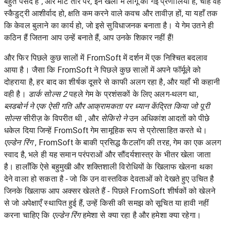
बहुत पसंद है , और मोटे तौर पर, इन खेलों में लागू की गई प्रणालियाँ हैं, चाहे वह
स्कैडुट्री आशीर्वाद हो, क्षति कम करने वाले कवच और तावीज़ हों, या यहाँ तक
कि केवल बुलाने का कार्य हो, जो इसे सुविधाजनक बनाता है। ये गेम उतने ही
कठिन हैं जितना आप उन्हें बनाते हैं, आप उनके शिकार नहीं हैं!
और फिर पिछले कुछ सालों में FromSoft में दर्शन में एक निश्चित बदलाव
आया है। जैसा कि FromSoft ने पिछले कुछ सालों में अपने फॉर्मूले को
दोहराया है, हर बाद का शीर्षक दूसरे से काफी अलग रहा है, और यहाँ भी कहानी
वही है।
डार्क सोल्स 2
पहले गेम के प्रशंसकों के लिए अलग-थलग था,
ब्लडबोर्न ने एक ऐसी गति और आक्रामकता पर ध्यान केंद्रित किया जो पूरी
सोल्स
सीरीज़ के विपरीत थी , और
सेकिरो ने
उन अधिकांश आदतों को पीछे
धकेल दिया जिन्हें FromSoft गेम सामूहिक रूप से प्रोत्साहित करते थे।
एल्डेन रिंग
, FromSoft के बाकी प्रसिद्ध कैटलॉग की तरह, गेम का एक अलग
स्वाद है, भले ही यह समान परंपराओं और सौंदर्यशास्त्र के भीतर खेला जाता
है। हालाँकि ऐसे बहुमुखी और शक्तिशाली विरोधियों के खिलाफ खेलना थका
देने वाला हो सकता है - जो कि उन
वास्तविक देवताओं को
देखते हुए उचित है
जिनके खिलाफ आप अक्सर खेलते हैं - पिछले FromSoft शीर्षकों को खेलने
से जो अपेक्षाएँ स्थापित हुई हैं, उन्हें किसी की समझ को सूचित या हावी नहीं
करना चाहिए कि
एल्डेन रिंग
हमेशा से क्या रहा है और हमेशा क्या रहेगा।