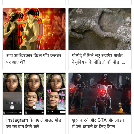
सुविधाओं तक पहुँच सकते हैं
आप आखिरकार किस पॉप कल्चर
पोम्पेई में मिले नए अवशेष माउंट
पर आए थे?
वेसुवियस के पीड़ितों की पीड़ा को
दर्शाते हैं
Instagram के नए लेआउट मोड
शुरू करने और GTA ऑनलाइन
का उपयोग कैसे करें
में पैसे कमाने के लिए टिप्स