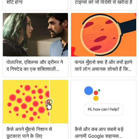
शॉर्ट होगा
टाइगर्स को जो विदेशी से खरीदा है
पोलारिस, एक्लिप्स और ड्रीमर ने
फंगल मुँहासे क्या है और क्यों इतने
द गिफ्टेड का एक शक्तिशाली
सारे लोग अचानक सोचते हैं कि
एपिसोड लंगर डाला
उनके पास क्या है?
कैसे अपने मुँहासे निशान से
कैसे और कब आप सबसे बड़े
छुटकारा पाने के लिए
आगामी Google सहायक