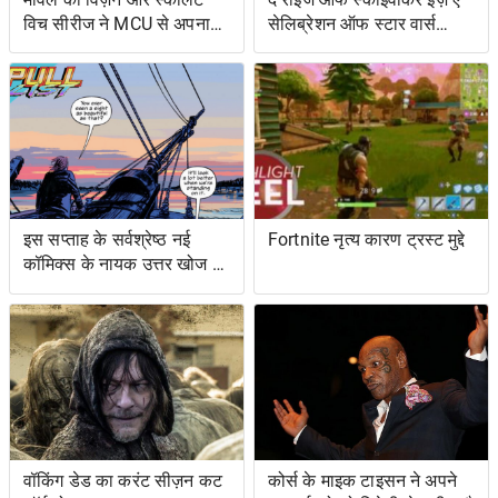
विच सीरीज ने MCU से अपना
सेलिब्रेशन ऑफ स्टार वार्स
शोअरनर चुना
ओल्ड एक्सटेंडेड यूनिवर्स- एंड
इट्स ग्रेटेस्ट रेस्ट्यूडिएशन
इस सप्ताह के सर्वश्रेष्ठ नई
Fortnite नृत्य कारण ट्रस्ट मुद्दे
कॉमिक्स के नायक उत्तर खोज रहे
हैं ... और प्रतिशोध समुद्र पर
वॉकिंग डेड का करंट सीज़न कट
कोर्स के माइक टाइसन ने अपने