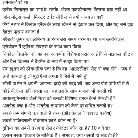
शर्मनाक' शो था
फ्रैंक सिनात्रा का 'माई वे' उनके 'ओल्ड मैकडोनाल्ड' जितना बड़ा नहीं था
'बॉय मीट्स वर्ल्ड': मिस्टर टर्नर सीरीज़ से क्यों गायब हो गए?
रिंगो स्टार ने क्लिक ट्रैक के साथ खेलने से इंकार कर दिया, और यह उसे एक
बेहतर ड्रमर बनाता है
ब्रैडली कूपर का अभिनय करियर उस समय चरम पर था जब उन्होंने इस
प्रोजेक्ट में जूलिया रॉबर्ट्स के साथ काम किया
निकोल किडमैन को यह एक आकर्षक विशेषता पसंद आई जिसे माइकल कीटन
और वैल किल्मर ने बैटमैन के रूप में साझा किया था
सैम ह्यूगन को ठीक-ठीक पता है कि वह 'आउटलैंडर' सेट से क्या लेंगे - 'जब मैं
उन्हें पहनता हूं तो मुझे ऐसा लगता है जैसे मैं जेमी हूं'
डॉली पार्टन ने अपनी 'अमान्य' दादी की मदद की, जब अन्य पोते-पोतियों में से
कोई भी ऐसा नहीं करता था—वह उसके साथ मज़ाक भी करती थी
बायोल्यूमिनसेंट जेलीफ़िश को उनकी विशिष्ट चमक कैसे मिलती है?
आर्द्रता क्या है और आर्द्रता तापमान को कैसे प्रभावित करती है?
सबसे कम संपत्ति कर वाले 9 राज्य (और केवल 1 प्रशांत प्रवेश)
सबसे शक्तिशाली पोकेमोन कार्ड कौन सा है?
दुनिया का सबसे डरावना रोलर कोस्टर कौन सा है? 10 दावेदार
एलोन मस्क ट्विटर के मालिक हैं। संभवतः क्या गलती हो सकती है?