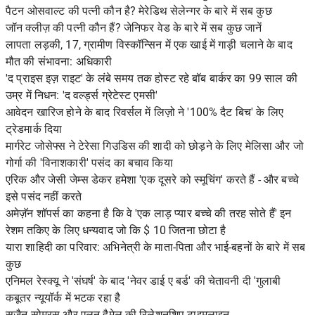
पैटन ओसवाल्ट की पत्नी कौन है? मेरेडिथ सेलेन्गर के बारे में सब कुछ
जॉन क्लीज़ की पत्नी कौन हैं? जेनिफर वेड के बारे में सब कुछ जानें
लापता लड़की, 17, ग्रामीण विस्कॉन्सिन में एक खाई में गाड़ी चलाने के बाद
मौत की संभावना: अधिकारी
'द प्राइस इज़ राइट' के लंबे समय तक होस्ट रहे बॉब बार्कर का 99 साल की
उम्र में निधन: 'द वर्ल्ड्स ग्रेटेस्ट एमसी'
आवेदन खारिज होने के बाद रिवर्सल में लिज़ो ने '100% दैट बिच' के लिए
ट्रेडमार्क दिया
मार्गरेट जोसेफ्स ने टेरेसा गिउडिस की शादी को छोड़ने के लिए मेलिसा और जो
गोर्गा की 'विनाशकारी' पसंद का बचाव किया
एरिक और जेसी जेम्स डेकर हमेशा 'एक दूसरे को स्मूचिंग' करते हैं - और बच्चे
इसे पसंद नहीं करते
अमेज़ॅन शॉपर्स का कहना है कि वे 'एक लाड़ प्यार बच्चे की तरह सोते हैं' इन
रेशम तकिए के लिए धन्यवाद जो कि $ 10 जितना छोटा है
यारा शाहिदी का परिवार: अभिनेत्री के माता-पिता और भाई-बहनों के बारे में सब
कुछ
एनिमल रेस्क्यू ने 'संघर्ष' के बाद 'नेवर डाई ए बर्ड' की चेतावनी दी 'गुलाबी
कबूतर न्यूयॉर्क में भटक रहा है
सुज़ैन सोमरस और एलन हैमेल की रिलेशनशिप टाइमलाइन