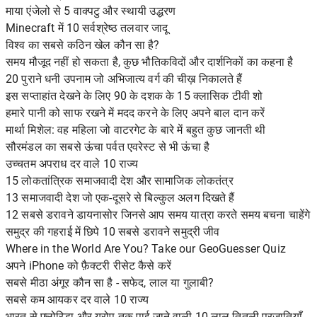
माया एंजेलो से 5 वाक्पटु और स्थायी उद्धरण
Minecraft में 10 सर्वश्रेष्ठ तलवार जादू
विश्व का सबसे कठिन खेल कौन सा है?
समय मौजूद नहीं हो सकता है, कुछ भौतिकविदों और दार्शनिकों का कहना है
20 पुराने धनी उपनाम जो अभिजात्य वर्ग की चीख़ निकालते हैं
इस सप्ताहांत देखने के लिए 90 के दशक के 15 क्लासिक टीवी शो
हमारे पानी को साफ रखने में मदद करने के लिए अपने बाल दान करें
मार्था मिशेल: वह महिला जो वाटरगेट के बारे में बहुत कुछ जानती थी
सौरमंडल का सबसे ऊंचा पर्वत एवरेस्ट से भी ऊंचा है
उच्चतम अपराध दर वाले 10 राज्य
15 लोकतांत्रिक समाजवादी देश और सामाजिक लोकतंत्र
13 समाजवादी देश जो एक-दूसरे से बिल्कुल अलग दिखते हैं
12 सबसे डरावने डायनासोर जिनसे आप समय यात्रा करते समय बचना चाहेंगे
समुद्र की गहराई में छिपे 10 सबसे डरावने समुद्री जीव
Where in the World Are You? Take our GeoGuesser Quiz
अपने iPhone को फ़ैक्टरी रीसेट कैसे करें
सबसे मीठा अंगूर कौन सा है - सफेद, लाल या गुलाबी?
सबसे कम आयकर दर वाले 10 राज्य
भारत से फ्लोरिडा और यूरोप तक पाई जाने वाली 10 लाल तितली प्रजातियाँ