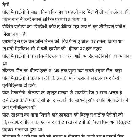
देखें
पॉल मेकार्टनी ने साझा किया कि जब वे पहली बार मिले थे तो जॉन लेनन की
किस बात ने उन्हें सबसे अधिक प्रभावित किया था
रोलिंग स्टोन्स का 'सिम्पैथी फॉर द डेविल' मूल रूप से ब्राजीलियाई संगीत
जैसा लगता है
एमआईए ने एक बार जॉन लेनन की 'गिव पीस ए चांस' पर हमला किया था
'द एंडी ग्रिफ़िथ शो' में बडी एबसेन की भूमिका पर एक नज़र
पॉल मेकार्टनी ने कहा कि बीटल्स का 'व्हेन आई एम सिक्सटी-फोर' एक मजाक
था
बीटल्स गीत को पीटर एशर ने 'अब तक सुना गया सबसे महान गीत' कहा
पॉल मेकार्टनी ने कल्पना की कि उसकी माँ ने उसकी सफलता पर कैसी
प्रतिक्रिया दी होगी
पॉल मेकार्टनी: बीटल्स के 'व्हाइट एल्बम' से सफ़रिंग मेड 1 गाना अच्छा है
द बीटल्स के शीर्षक 'लुसी इन द स्काई विद डायमंड्स' पर पॉल मेकार्टनी की
क्या प्रतिक्रिया थी
पॉल साइमन का गाना जिसने बॉब डायलन की बिल्कुल सटीक पैरोडी की
क्रिस्टोफर नोलन को एक बार क्वेंटिन टारनटिनो की 'पल्प फिक्शन स्क्रिप्ट'
पढ़कर पछतावा हुआ था
डोनोवन ने अपने एक गाने की तुलना द बीटल्स के 'लुसी इन द स्काई विद