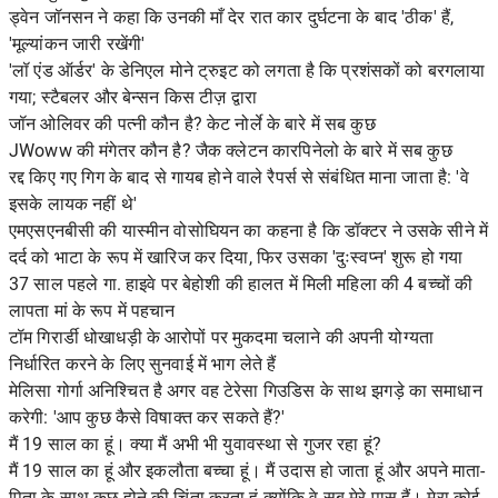
ड्वेन जॉनसन ने कहा कि उनकी माँ देर रात कार दुर्घटना के बाद 'ठीक' हैं,
'मूल्यांकन जारी रखेंगी'
'लॉ एंड ऑर्डर' के डेनिएल मोने ट्रुइट को लगता है कि प्रशंसकों को बरगलाया
गया; स्टैबलर और बेन्सन किस टीज़ द्वारा
जॉन ओलिवर की पत्नी कौन है? केट नोर्ले के बारे में सब कुछ
JWoww की मंगेतर कौन है? जैक क्लेटन कारपिनेलो के बारे में सब कुछ
रद्द किए गए गिग के बाद से गायब होने वाले रैपर्स से संबंधित माना जाता है: 'वे
इसके लायक नहीं थे'
एमएसएनबीसी की यास्मीन वोसोघियन का कहना है कि डॉक्टर ने उसके सीने में
दर्द को भाटा के रूप में खारिज कर दिया, फिर उसका 'दुःस्वप्न' शुरू हो गया
37 साल पहले गा. हाइवे पर बेहोशी की हालत में मिली महिला की 4 बच्चों की
लापता मां के रूप में पहचान
टॉम गिरार्डी धोखाधड़ी के आरोपों पर मुकदमा चलाने की अपनी योग्यता
निर्धारित करने के लिए सुनवाई में भाग लेते हैं
मेलिसा गोर्गा अनिश्चित है अगर वह टेरेसा गिउडिस के साथ झगड़े का समाधान
करेगी: 'आप कुछ कैसे विषाक्त कर सकते हैं?'
मैं 19 साल का हूं। क्या मैं अभी भी युवावस्था से गुजर रहा हूं?
मैं 19 साल का हूं और इकलौता बच्चा हूं। मैं उदास हो जाता हूं और अपने माता-
पिता के साथ कुछ होने की चिंता करता हूं क्योंकि वे सब मेरे पास हैं। मेरा कोई