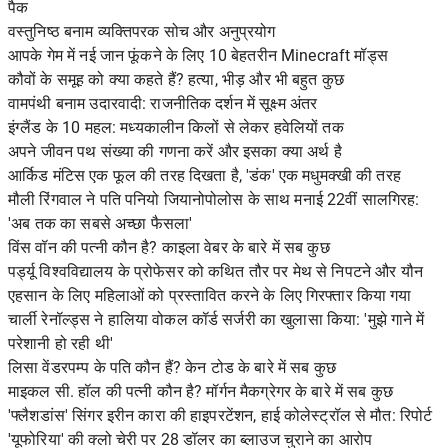
पैक
वस्तुनिष्ठ बनाम व्यक्तिपरक सोच और अनुप्रयोग
आपके गेम में नई जान फूंकने के लिए 10 बेहतरीन Minecraft मॉड्स
कौवों के समूह को क्या कहते हैं? हत्या, भीड़ और भी बहुत कुछ
वामपंथी बनाम उदारवादी: राजनीतिक दर्शन में सूक्ष्म अंतर
इंग्लैंड के 10 महल: मध्यकालीन किलों से लेकर हवेलियों तक
अपने जीवन पथ संख्या की गणना करें और इसका क्या अर्थ है
आर्किड मंटिस एक फूल की तरह दिखता है, 'डंक' एक मधुमक्खी की तरह
मौली रिंगवाल ने पति पनियो जियानोपोलोस के साथ मनाई 22वीं सालगिरह:
'अब तक का सबसे अच्छा फैसला'
विंस वॉन की पत्नी कौन है? काइला वेबर के बारे में सब कुछ
पर्ड्यू विश्वविद्यालय के प्रोफेसर को कथित तौर पर मेथ से निपटने और यौन
एहसान के लिए महिलाओं को प्रस्तावित करने के लिए गिरफ्तार किया गया
चार्ली रेनॉल्ड्स ने हालिया वोकल कॉर्ड सर्जरी का खुलासा किया: 'मुझे गाने में
परेशानी हो रही थी'
लिसा वेंडरपम्प के पति कौन हैं? केन टोड के बारे में सब कुछ
माइकल सी. हॉल की पत्नी कौन है? मॉर्गन मैकग्रेगर के बारे में सब कुछ
'फ्लैशडांस' सिंगर इरीन कारा की हाइपरटेंशन, हाई कोलेस्ट्रॉल से मौत: रिपोर्ट
'यूफोरिया' की क्लो चेरी पर 28 डॉलर का ब्लाउज चुराने का आरोप