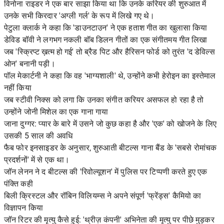
विनोना राइडर ने एक बार साझा किया था कि उनके करियर की शुरुआत में
उनके सभी किरदार 'अग्ली गर्ल' के रूप में लिखे गए थे।
पेटुला क्लार्क ने कहा कि 'डाउनटाउन' ने एक हताश गीत का खुलासा किया
डेविड बॉवी ने लगभग नकली बॉब डिलन गीतों का एक संगीतमय गीत लिखा
जब 'स्क्रिप्ट ख़त्म हो गई' तो ब्रैड पिट और हैरिसन फोर्ड को तुरंत 'द डेविल्स
ओन' बनानी पड़ी।
पॉल मेकार्टनी ने कहा कि वह 'भाग्यशाली' थे, उन्होंने कभी हेरोइन का इस्तेमाल
नहीं किया
जब स्टीवी निक्स को लगा कि उनका संगीत करियर असफल हो रहा है तो
उन्होंने जोनी मिशेल का एक गाना गाया
जाना दुग्गर: प्यार के बारे में उसने जो कुछ कहा है और 'एक' को खोजने के लिए
उसकी 5 साल की अवधि
फैब फोर इनसाइडर के अनुसार, शुरुआती बीटल्स गाना बैंड के 'सबसे रोमांचक
प्रदर्शनों' में से एक था।
जॉन लेनन ने द बीटल्स की 'रिवोल्यूशन' में पुलिस पर टिप्पणी करते हुए एक
पंक्ति कही
बिली क्रिस्टल और रॉबिन विलियम्स ने अपने संपूर्ण 'फ्रेंड्स' कैमियो का
विज्ञापन किया
जॉन रिटर की मृत्यु कैसे हुई: 'थ्रीज़ कंपनी' अभिनेता की मृत्यु पर पीछे मुड़कर