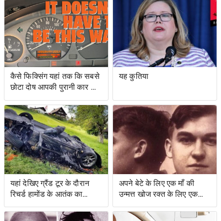
सर्टिफिकेशन को रोकने के
अच्छा है
प्रयासों के लिए वोटिंग अधिकार
अधिनियम का उल्लंघन
कैसे फिक्सिंग यहां तक ​​कि सबसे
यह कुतिया
छोटा दोष आपकी पुरानी कार को
नया जैसा महसूस करा सकता है
यहां देखिए ग्रैंड टूर के दौरान
अपने बेटे के लिए एक माँ की
रिचर्ड हामोंड के आतंक का
उन्मत्त खोज रक्त के लिए एक
वीडियो
स्वाद के साथ एक बचत किसान
के लिए नेतृत्व की