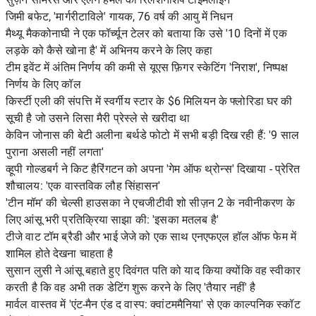
जिमी बफेट, 'मार्गरीटाविले' गायक, 76 वर्ष की आयु में निधन
मैथ्यू मैककोनाघी ने एक फॉर्च्यून टेलर को बताया कि उसे '10 दिनों में एक
लड़के को कैसे खोना है' में अभिनय करने के लिए कहा
टीम इवेंट में अंतिम निर्णय की कमी से यूएस फ़िगर स्केटिंग 'निराश', निष्पक्ष
निर्णय के लिए कॉल
किर्स्टी एली की संपत्ति में स्वर्गीय स्टार के $6 मिलियन के फ्लोरिडा घर की
सूची है जो उसने लिसा मैरी प्रेस्ले से खरीदा था
केविन जोनास की बेटी अलीना बर्थडे फोटो में सभी बड़ी दिख रही हैं: '9 साल
पुराना असली नहीं लगता'
व्हूपी गोल्डबर्ग ने किट हैरिंगटन को अपना 'गेम ऑफ थ्रोन्स' दिखाया - प्रेरित
शौचालय: 'एक वास्तविक लौह सिंहासन'
'टीन मॉम' की चेल्सी हाउसका ने एचजीटीवी शो सीज़न 2 के नवीनीकरण के
लिए आंसू भरी प्रतिक्रिया साझा की: 'इसका मतलब है'
टीजे वाट टॉम ब्रैडी और भाई जेजे को एक साथ एनएफएल हॉल ऑफ फेम में
शामिल होते देखना चाहता है
सुसान लुसी ने आंसू बहाते हुए दिवंगत पति को याद किया क्योंकि वह स्वीकार
करती है कि वह अभी तक डेटिंग शुरू करने के लिए 'तैयार नहीं' है
मार्वल वास्तव में 'एंट-मैन एंड द वास्प: क्वांटममैनिया' से एक काल्पनिक स्कॉट