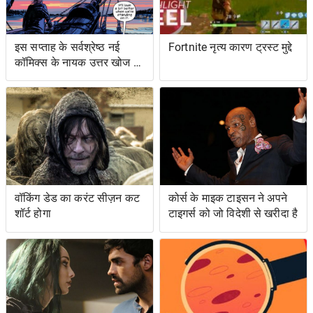
इस सप्ताह के सर्वश्रेष्ठ नई
Fortnite नृत्य कारण ट्रस्ट मुद्दे
कॉमिक्स के नायक उत्तर खोज रहे
हैं ... और प्रतिशोध समुद्र पर
वॉकिंग डेड का करंट सीज़न कट
कोर्स के माइक टाइसन ने अपने
शॉर्ट होगा
टाइगर्स को जो विदेशी से खरीदा है