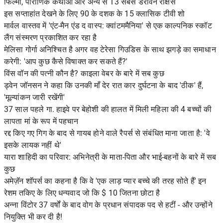
फिल्मों, पौराणिक कथाओं और अन्य से 13 सबसे डरावने राक्षस
इस सप्ताहांत देखने के लिए 90 के दशक के 15 क्लासिक टीवी शो
मार्वल वास्तव में 'एंट-मैन एंड द वास्प: क्वांटममैनिया' से एक काल्पनिक स्कॉट
लैंग संस्मरण प्रकाशित कर रहा है
मेलिसा गोर्गा अनिश्चित है अगर वह टेरेसा गिउडिस के साथ झगड़े का समाधान
करेगी: 'आप कुछ कैसे विषाक्त कर सकते हैं?'
विंस वॉन की पत्नी कौन है? काइला वेबर के बारे में सब कुछ
ड्वेन जॉनसन ने कहा कि उनकी माँ देर रात कार दुर्घटना के बाद 'ठीक' हैं,
'मूल्यांकन जारी रखेंगी'
37 साल पहले गा. हाइवे पर बेहोशी की हालत में मिली महिला की 4 बच्चों की
लापता मां के रूप में पहचान
रद्द किए गए गिग के बाद से गायब होने वाले रैपर्स से संबंधित माना जाता है: 'वे
इसके लायक नहीं थे'
यारा शाहिदी का परिवार: अभिनेत्री के माता-पिता और भाई-बहनों के बारे में सब
कुछ
अमेज़ॅन शॉपर्स का कहना है कि वे 'एक लाड़ प्यार बच्चे की तरह सोते हैं' इन
रेशम तकिए के लिए धन्यवाद जो कि $ 10 जितना छोटा है
अन्ना विंटोर 37 वर्षों के बाद वोग के प्रधान संपादक पद से हटीं - और उन्होंने
नियुक्ति भी कर दी है!