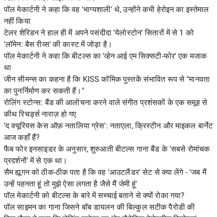
पॉल मेकार्टनी ने कहा कि वह 'भाग्यशाली' थे, उन्होंने कभी हेरोइन का इस्तेमाल
नहीं किया
टेलर शेरिडन ने हाल ही में अपने पसंदीदा 'येलोस्टोन' सितारों में से 1 को
'लॉमेन: बैस रीव्स' की कास्ट में जोड़ा है।
पॉल मेकार्टनी ने कहा कि बीटल्स का 'व्हेन आई एम सिक्सटी-फोर' एक मजाक
था
जीन सीमन्स का कहना है कि KISS कॉमिक पुस्तकें संभावित रूप से "मानवता
का पुनर्निर्माण कर सकती हैं।"
रोलिंग स्टोन्स: बैंड की आलोचना करने वाले संगीत प्रशंसकों के एक समूह से
कीथ रिचर्ड्स नाराज़ हो गए
'द क्यूरियस केस ऑफ़ नतालिया ग्रेस': नताएला, क्रिस्टीन और माइकल बार्नेट
आज कहाँ हैं?
फैब फोर इनसाइडर के अनुसार, शुरुआती बीटल्स गाना बैंड के 'सबसे रोमांचक
प्रदर्शनों' में से एक था।
सैम ह्यूगन को ठीक-ठीक पता है कि वह 'आउटलैंडर' सेट से क्या लेंगे - 'जब मैं
उन्हें पहनता हूं तो मुझे ऐसा लगता है जैसे मैं जेमी हूं'
पॉल मेकार्टनी को बीटल्स के बारे में सच्चाई बताने से क्यों रोका गया?
पॉल साइमन का गाना जिसने बॉब डायलन की बिल्कुल सटीक पैरोडी की