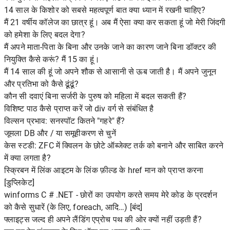
14 साल के किशोर को सबसे महत्वपूर्ण बात क्या ध्यान में रखनी चाहिए?
मैं 21 वर्षीय कॉलेज का छात्र हूं। अब मैं ऐसा क्या कर सकता हूं जो मेरी जिंदगी
को हमेशा के लिए बदल देगा?
मैं अपने माता-पिता के बिना और उनके जाने का कारण जाने बिना डॉक्टर की
नियुक्ति कैसे करूं? मैं 15 का हूं।
मैं 14 साल की हूं जो अपने शौक से आसानी से ऊब जाती है। मैं अपने जुनून
और प्रतिभा को कैसे ढूंढूं?
कौन सी दवाएं बिना सर्जरी के पुरुष को महिला में बदल सकती हैं?
विशिष्ट पाठ कैसे प्राप्त करें जो div वर्ग से संबंधित है
विल्सन प्रभाव: सनस्पॉट कितने "गहरे" हैं?
जूमला DB और / या समूहीकरण से चुनें
केस स्टडी: ZFC में क्विलन के छोटे ऑब्जेक्ट तर्क को बनाने और साबित करने
में क्या लगता है?
स्क्रिबन में लिंक आइटम के लिंक फ़ील्ड के href मान को प्राप्त करना
[डुप्लिकेट]
winforms C # .NET - छोरों का उपयोग करते समय मेरे कोड के प्रदर्शन
को कैसे सुधारें (के लिए, foreach, आदि…) [बंद]
फ्लाइट्स जल्द ही अपने लैंडिंग एप्रोच पथ की ओर क्यों नहीं उड़ती हैं?