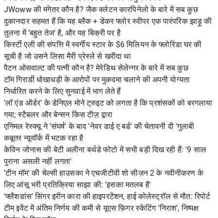
JWoww की मंगेतर कौन है? जैक क्लेटन कारपिनेलो के बारे में सब कुछ
दुकानदार सहमत हैं कि यह ब्लैक + डेकर फ्लोर स्वीपर एक पारंपरिक झाड़ू की
तुलना में 'बहुत तेज' है, और यह बिक्री पर है
किर्स्टी एली की संपत्ति में स्वर्गीय स्टार के $6 मिलियन के फ्लोरिडा घर की
सूची है जो उसने लिसा मैरी प्रेस्ले से खरीदा था
पैटन ओसवाल्ट की पत्नी कौन है? मेरेडिथ सेलेन्गर के बारे में सब कुछ
टॉम गिरार्डी धोखाधड़ी के आरोपों पर मुकदमा चलाने की अपनी योग्यता
निर्धारित करने के लिए सुनवाई में भाग लेते हैं
'लॉ एंड ऑर्डर' के डेनिएल मोने ट्रुइट को लगता है कि प्रशंसकों को बरगलाया
गया; स्टैबलर और बेन्सन किस टीज़ द्वारा
एनिमल रेस्क्यू ने 'संघर्ष' के बाद 'नेवर डाई ए बर्ड' की चेतावनी दी 'गुलाबी
कबूतर न्यूयॉर्क में भटक रहा है
केविन जोनास की बेटी अलीना बर्थडे फोटो में सभी बड़ी दिख रही हैं: '9 साल
पुराना असली नहीं लगता'
'टीन मॉम' की चेल्सी हाउसका ने एचजीटीवी शो सीज़न 2 के नवीनीकरण के
लिए आंसू भरी प्रतिक्रिया साझा की: 'इसका मतलब है'
'फ्लैशडांस' सिंगर इरीन कारा की हाइपरटेंशन, हाई कोलेस्ट्रॉल से मौत: रिपोर्ट
टीम इवेंट में अंतिम निर्णय की कमी से यूएस फ़िगर स्केटिंग 'निराश', निष्पक्ष