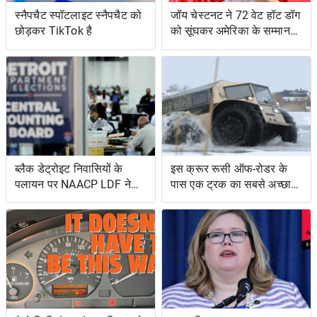
स्नैपचैट स्पॉटलाइट स्नैपचैट को
जॉय चेस्टनट ने 72 वेट हॉट डॉग
छोड़कर TikTok है
को सूंघकर अमेरिका के सम्मान
की रक्षा की
ब्लैक डेट्रोइट निवासियों के
इस क्रूर रूसी ऑफ-रोडर के
पलायन पर NAACP LDF ने
पास एक ट्रक का सबसे अच्छा
मुकदमा किया, मिशिगन के वोट
और एक उभयचर टैंक का सबसे
सर्टिफिकेशन को रोकने के
अच्छा है
प्रयासों के लिए वोटिंग अधिकार
अधिनियम का उल्लंघन