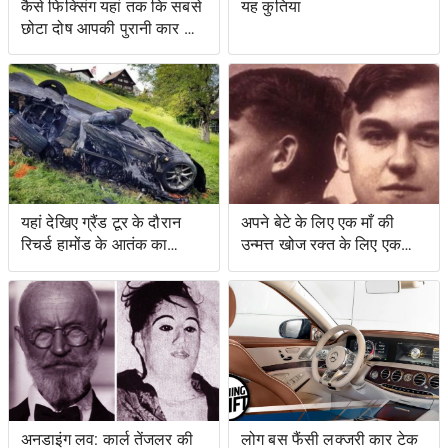
कैसे फिक्सिंग यहां तक ​​कि सबसे
यह कुतिया
छोटा दोष आपकी पुरानी कार को
नया जैसा महसूस करा सकता है
यहां देखिए ग्रैंड टूर के दौरान
अपने बेटे के लिए एक माँ की
रिचर्ड हामोंड के आतंक का
उन्मत्त खोज रक्त के लिए एक
वीडियो
स्वाद के साथ एक बचत किसान
के लिए नेतृत्व की
अनडाइंग लव: कार्ल तेंजलर की
लोग बस फैंसी लक्जरी कार टेक