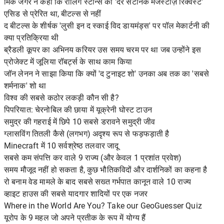
मिक जैगर ने कहा कि रोलिंग स्टोन्स का 'देर सैटेनिक मेजेस्टीज़ रिक्वेस्ट'
एसिड से प्रेरित था, बीटल्स से नहीं
द बीटल्स के शीर्षक 'लुसी इन द स्काई विद डायमंड्स' पर पॉल मेकार्टनी की
क्या प्रतिक्रिया थी
ब्रैडली कूपर का अभिनय करियर उस समय चरम पर था जब उन्होंने इस
प्रोजेक्ट में जूलिया रॉबर्ट्स के साथ काम किया
जॉन लेनन ने साझा किया कि क्यों 'द टुनाइट शो' उनका अब तक का 'सबसे
शर्मनाक' शो था
विश्व की सबसे कठोर लकड़ी कौन सी है?
पिपरियात: चेरनोबिल की छाया में यूक्रेनी घोस्ट टाउन
समुद्र की गहराई में छिपे 10 सबसे डरावने समुद्री जीव
ग्लासविंग तितली कैसे (लगभग) अदृश्य रूप से फड़फड़ाती है
Minecraft में 10 सर्वश्रेष्ठ तलवार जादू
सबसे कम संपत्ति कर वाले 9 राज्य (और केवल 1 प्रशांत प्रवेश)
समय मौजूद नहीं हो सकता है, कुछ भौतिकविदों और दार्शनिकों का कहना है
रो बनाम वेड मामले के बाद सबसे सख्त गर्भपात कानून वाले 10 राज्य
व्हाइट हाउस की सबसे यादगार शादियों पर एक नजर
Where in the World Are You? Take our GeoGuesser Quiz
यूरोप के 9 महल जो अपने प्रतीक के रूप में योग्य हैं