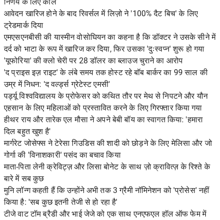
निर्णय के लिए कॉल
आवेदन खारिज होने के बाद रिवर्सल में लिज़ो ने '100% दैट बिच' के लिए
ट्रेडमार्क दिया
एमएसएनबीसी की यास्मीन वोसोघियन का कहना है कि डॉक्टर ने उसके सीने में
दर्द को भाटा के रूप में खारिज कर दिया, फिर उसका 'दुःस्वप्न' शुरू हो गया
'यूफोरिया' की क्लो चेरी पर 28 डॉलर का ब्लाउज चुराने का आरोप
'द प्राइस इज़ राइट' के लंबे समय तक होस्ट रहे बॉब बार्कर का 99 साल की
उम्र में निधन: 'द वर्ल्ड्स ग्रेटेस्ट एमसी'
पर्ड्यू विश्वविद्यालय के प्रोफेसर को कथित तौर पर मेथ से निपटने और यौन
एहसान के लिए महिलाओं को प्रस्तावित करने के लिए गिरफ्तार किया गया
हीथर राय और तारेक एल मौसा ने अपने बेबी बॉय का स्वागत किया: 'हमारा
दिल बहुत खुश है'
मार्गरेट जोसेफ्स ने टेरेसा गिउडिस की शादी को छोड़ने के लिए मेलिसा और जो
गोर्गा की 'विनाशकारी' पसंद का बचाव किया
माता-पिता लेनी क्रेविट्ज़ और लिसा बोनेट के साथ ज़ो क्रावित्ज़ के रिश्ते के
बारे में सब कुछ
मुनि लॉन्ग कहती हैं कि उन्होंने अभी तक 3 ग्रैमी नॉमिनेशन को 'प्रोसेस' नहीं
किया है: 'सब कुछ इतनी तेजी से हो रहा है'
टीजे वाट टॉम ब्रैडी और भाई जेजे को एक साथ एनएफएल हॉल ऑफ फेम में