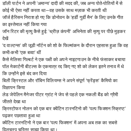
डॉली पार्टन ने अपनी 'अमान्य' दादी की मदद की, जब अन्य पोते-पोतियों में से
कोई भी ऐसा नहीं करता था—वह उसके साथ मज़ाक भी करती थी
जॉर्ज हैरिसन निराश हो गए कि डोनोवन के 'हर्डी गुर्डी मैन' के लिए उनके गीत
का इस्तेमाल नहीं किया गया
जॉन रिटर की मृत्यु कैसे हुई: 'थ्रीज़ कंपनी' अभिनेता की मृत्यु पर पीछे मुड़कर
देखें
'द वाल्टन्स' की जूडी नॉर्टन को शो के फिल्मांकन के दौरान एहसास हुआ कि वह
कभी-कभी 'एक बव्वा' थीं
कैसे मेलिसा गिल्बर्ट ने एक पक्षी को अपने नाइटगाउन के नीचे फंसाकर बचाया
पॉल मेकार्टनी बीटल्स के एकमात्र रद्द किए गए शो को लेकर इतने तनाव में थे
कि उन्होंने इसे बंद कर दिया
बिली क्रिस्टल और रॉबिन विलियम्स ने अपने संपूर्ण 'फ्रेंड्स' कैमियो का
विज्ञापन किया
लेड जेपेलिन मैनेजर पीटर ग्रांट ने जेप से पहले एक नकली बैंड को ग्रैमी
जीतते देखा था
क्रिस्टोफर नोलन को एक बार क्वेंटिन टारनटिनो की 'पल्प फिक्शन स्क्रिप्ट'
पढ़कर पछतावा हुआ था
क्वेंटिन टारनटिनो ने एक बार 'पल्प फिक्शन' में अपना अब तक का सबसे
दिलचस्प चरित्र साझा किया था।