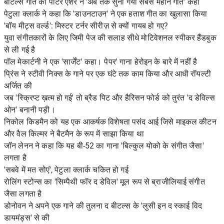
बीटल्स गीत को पीटर एशर ने 'अब तक सुना गया सबसे महान गीत' कहा
पेटुला क्लार्क ने कहा कि 'डाउनटाउन' ने एक हताश गीत का खुलासा किया
'बॉय मीट्स वर्ल्ड': मिस्टर टर्नर सीरीज़ से क्यों गायब हो गए?
युवा संगीतकारों के लिए जिमी पेज की सलाह सीधे मोटिवेशनल स्पीकर हैंडबुक
से ली गई है
पॉल मेकार्टनी ने एक 'सार्जेंट' कहा। पेपर' गाना हेरोइन के बारे में नहीं है
प्रिंस ने स्टीवी निक्स के गाने पर एक घंटे तक काम किया और आधी रॉयल्टी
अर्जित की
जब 'स्क्रिप्ट ख़त्म हो गई' तो ब्रैड पिट और हैरिसन फोर्ड को तुरंत 'द डेविल्स
ओन' बनानी पड़ी।
निकोल किडमैन को यह एक आकर्षक विशेषता पसंद आई जिसे माइकल कीटन
और वैल किल्मर ने बैटमैन के रूप में साझा किया था
जॉन लेनन ने कहा कि यह बी-52 का गाना 'बिल्कुल योको के संगीत जैसा'
लगता है
'सबवे में मत सोएं', पेटुला क्लार्क चकित हो गई
रोलिंग स्टोन्स का 'सिम्पैथी फॉर द डेविल' मूल रूप से ब्राजीलियाई संगीत
जैसा लगता है
डोनोवन ने अपने एक गाने की तुलना द बीटल्स के 'लुसी इन द स्काई विद
डायमंड्स' से की