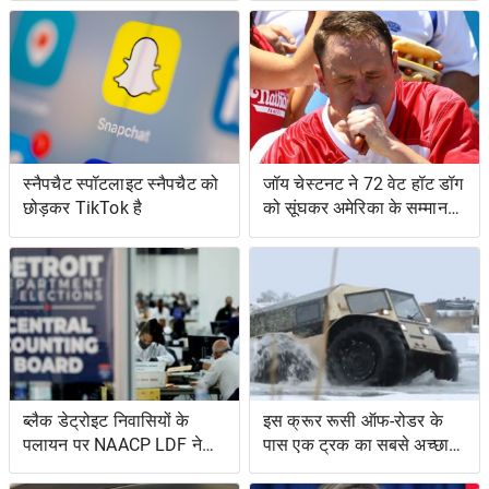
स्नैपचैट स्पॉटलाइट स्नैपचैट को
जॉय चेस्टनट ने 72 वेट हॉट डॉग
छोड़कर TikTok है
को सूंघकर अमेरिका के सम्मान
की रक्षा की
ब्लैक डेट्रोइट निवासियों के
इस क्रूर रूसी ऑफ-रोडर के
पलायन पर NAACP LDF ने
पास एक ट्रक का सबसे अच्छा
मुकदमा किया, मिशिगन के वोट
और एक उभयचर टैंक का सबसे