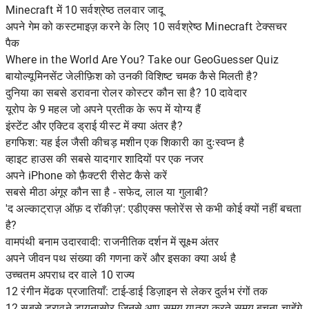
Minecraft में 10 सर्वश्रेष्ठ तलवार जादू
अपने गेम को कस्टमाइज़ करने के लिए 10 सर्वश्रेष्ठ Minecraft टेक्सचर
पैक
Where in the World Are You? Take our GeoGuesser Quiz
बायोल्यूमिनसेंट जेलीफ़िश को उनकी विशिष्ट चमक कैसे मिलती है?
दुनिया का सबसे डरावना रोलर कोस्टर कौन सा है? 10 दावेदार
यूरोप के 9 महल जो अपने प्रतीक के रूप में योग्य हैं
इंस्टेंट और एक्टिव ड्राई यीस्ट में क्या अंतर है?
हगफिश: यह ईल जैसी कीचड़ मशीन एक शिकारी का दुःस्वप्न है
व्हाइट हाउस की सबसे यादगार शादियों पर एक नजर
अपने iPhone को फ़ैक्टरी रीसेट कैसे करें
सबसे मीठा अंगूर कौन सा है - सफेद, लाल या गुलाबी?
'द अल्काट्राज़ ऑफ़ द रॉकीज़': एडीएक्स फ्लोरेंस से कभी कोई क्यों नहीं बचता
है?
वामपंथी बनाम उदारवादी: राजनीतिक दर्शन में सूक्ष्म अंतर
अपने जीवन पथ संख्या की गणना करें और इसका क्या अर्थ है
उच्चतम अपराध दर वाले 10 राज्य
12 रंगीन मेंढक प्रजातियाँ: टाई-डाई डिज़ाइन से लेकर दुर्लभ रंगों तक
12 सबसे डरावने डायनासोर जिनसे आप समय यात्रा करते समय बचना चाहेंगे