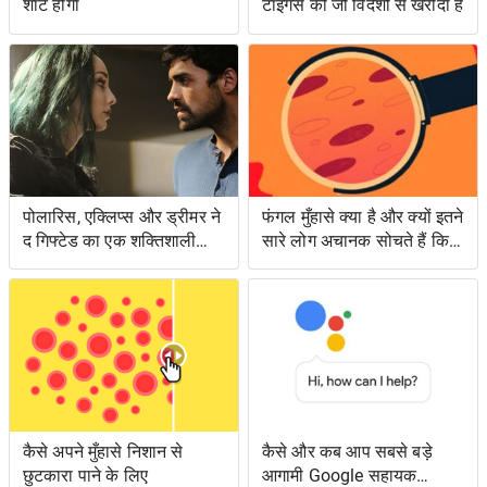
शॉर्ट होगा
टाइगर्स को जो विदेशी से खरीदा है
पोलारिस, एक्लिप्स और ड्रीमर ने
फंगल मुँहासे क्या है और क्यों इतने
द गिफ्टेड का एक शक्तिशाली
सारे लोग अचानक सोचते हैं कि
एपिसोड लंगर डाला
उनके पास क्या है?
कैसे अपने मुँहासे निशान से
कैसे और कब आप सबसे बड़े
छुटकारा पाने के लिए
आगामी Google सहायक