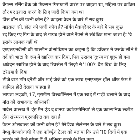
बेंगल्स रनिंग बैक जो मिक्सन गिरफ्तारी वारंट पर चाहता था, महिला पर कथित
तौर पर इशारा करने के लिए जारी किया गया था
विंस वॉन की पत्नी कौन है? काइला वेबर के बारे में सब कुछ
माइकल सी. हॉल की पत्नी कौन है? मॉर्गन मैकग्रेगर के बारे में सब कुछ
रद्द किए गए गिग के बाद से गायब होने वाले रैपर्स से संबंधित माना जाता है: 'वे
इसके लायक नहीं थे'
एमएसएनबीसी की यास्मीन वोसोघियन का कहना है कि डॉक्टर ने उसके सीने में
दर्द को भाटा के रूप में खारिज कर दिया, फिर उसका 'दुःस्वप्न' शुरू हो गया
आवेदन खारिज होने के बाद रिवर्सल में लिज़ो ने '100% दैट बिच' के लिए
ट्रेडमार्क दिया
टीजे वाट टॉम ब्रैडी और भाई जेजे को एक साथ एनएफएल हॉल ऑफ फेम में
शामिल होते देखना चाहता है
लापता लड़की, 17, ग्रामीण विस्कॉन्सिन में एक खाई में गाड़ी चलाने के बाद
मौत की संभावना: अधिकारी
मार्वल वास्तव में 'एंट-मैन एंड द वास्प: क्वांटममैनिया' से एक काल्पनिक स्कॉट
लैंग संस्मरण प्रकाशित कर रहा है
पैटन ओसवाल्ट की पत्नी कौन है? मेरेडिथ सेलेन्गर के बारे में सब कुछ
मैथ्यू मैककोनाघी ने एक फॉर्च्यून टेलर को बताया कि उसे '10 दिनों में एक
लड़के को कैसे खोना है' में अभिनय करने के लिए कहा