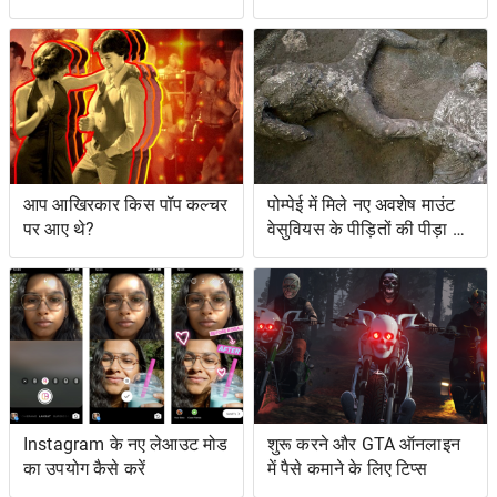
सुविधाओं तक पहुँच सकते हैं
आप आखिरकार किस पॉप कल्चर
पोम्पेई में मिले नए अवशेष माउंट
पर आए थे?
वेसुवियस के पीड़ितों की पीड़ा को
दर्शाते हैं
Instagram के नए लेआउट मोड
शुरू करने और GTA ऑनलाइन
का उपयोग कैसे करें
में पैसे कमाने के लिए टिप्स