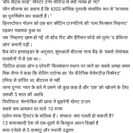
'बॉय मीट्स वर्ल्ड': मिस्टर टर्नर सीरीज़ से क्यों गायब हो गए?
जीन सीमन्स का कहना है कि KISS कॉमिक पुस्तकें संभावित रूप से "मानवता
का पुनर्निर्माण कर सकती हैं।"
क्रिस्टोफर नोलन को एक बार क्वेंटिन टारनटिनो की 'पल्प फिक्शन स्क्रिप्ट'
पढ़कर पछतावा हुआ था
जब 'स्क्रिप्ट ख़त्म हो गई' तो ब्रैड पिट और हैरिसन फोर्ड को तुरंत 'द डेविल्स
ओन' बनानी पड़ी।
फैब फोर इनसाइडर के अनुसार, शुरुआती बीटल्स गाना बैंड के 'सबसे रोमांचक
प्रदर्शनों' में से एक था।
'लिटिल हाउस ऑन द प्रेयरी' फिल्मांकन स्थान पर जाने का सबसे अच्छा समय
मिक जैगर ने कहा कि रोलिंग स्टोन्स का 'देर सैटेनिक मेजेस्टीज़ रिक्वेस्ट'
एसिड से प्रेरित था, बीटल्स से नहीं
जाना दुग्गर: प्यार के बारे में उसने जो कुछ कहा है और 'एक' को खोजने के लिए
उसकी 5 साल की अवधि
पिपरियात: चेरनोबिल की छाया में यूक्रेनी घोस्ट टाउन
सबसे कम आयकर दर वाले 10 राज्य
एलोन मस्क ट्विटर के मालिक हैं। संभवतः क्या गलती हो सकती है?
13 समाजवादी देश जो एक-दूसरे से बिल्कुल अलग दिखते हैं
माया एंजेलो से 5 वाक्पटु और स्थायी उद्धरण