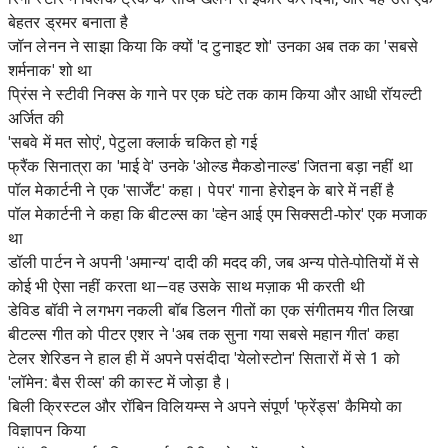
बेहतर ड्रमर बनाता है
जॉन लेनन ने साझा किया कि क्यों 'द टुनाइट शो' उनका अब तक का 'सबसे
शर्मनाक' शो था
प्रिंस ने स्टीवी निक्स के गाने पर एक घंटे तक काम किया और आधी रॉयल्टी
अर्जित की
'सबवे में मत सोएं', पेटुला क्लार्क चकित हो गई
फ्रैंक सिनात्रा का 'माई वे' उनके 'ओल्ड मैकडोनाल्ड' जितना बड़ा नहीं था
पॉल मेकार्टनी ने एक 'सार्जेंट' कहा। पेपर' गाना हेरोइन के बारे में नहीं है
पॉल मेकार्टनी ने कहा कि बीटल्स का 'व्हेन आई एम सिक्सटी-फोर' एक मजाक
था
डॉली पार्टन ने अपनी 'अमान्य' दादी की मदद की, जब अन्य पोते-पोतियों में से
कोई भी ऐसा नहीं करता था—वह उसके साथ मज़ाक भी करती थी
डेविड बॉवी ने लगभग नकली बॉब डिलन गीतों का एक संगीतमय गीत लिखा
बीटल्स गीत को पीटर एशर ने 'अब तक सुना गया सबसे महान गीत' कहा
टेलर शेरिडन ने हाल ही में अपने पसंदीदा 'येलोस्टोन' सितारों में से 1 को
'लॉमेन: बैस रीव्स' की कास्ट में जोड़ा है।
बिली क्रिस्टल और रॉबिन विलियम्स ने अपने संपूर्ण 'फ्रेंड्स' कैमियो का
विज्ञापन किया