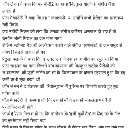
जॉन लेनन ने कहा कि यह बी-52 का गाना 'बिल्कुल योको के संगीत जैसा'
लगता है
पॉल मेकार्टनी ने कहा कि वह 'भाग्यशाली' थे, उन्होंने कभी हेरोइन का इस्तेमाल
नहीं किया
जब स्टीवी निक्स को लगा कि उनका संगीत करियर असफल हो रहा है तो
उन्होंने जोनी मिशेल का एक गाना गाया
रोलिंग स्टोन्स: बैंड की आलोचना करने वाले संगीत प्रशंसकों के एक समूह से
कीथ रिचर्ड्स नाराज़ हो गए
पेटुला क्लार्क ने कहा कि 'डाउनटाउन' ने एक हताश गीत का खुलासा किया
पॉल साइमन का गाना जिसने बॉब डायलन की बिल्कुल सटीक पैरोडी की
'द वाल्टन्स' की जूडी नॉर्टन को शो के फिल्मांकन के दौरान एहसास हुआ कि वह
कभी-कभी 'एक बव्वा' थीं
जॉन लेनन ने द बीटल्स की 'रिवोल्यूशन' में पुलिस पर टिप्पणी करते हुए एक
पंक्ति कही
पॉल मेकार्टनी ने कल्पना की कि उसकी माँ ने उसकी सफलता पर कैसी
प्रतिक्रिया दी होगी
जॉर्ज हैरिसन निराश हो गए कि डोनोवन के 'हर्डी गुर्डी मैन' के लिए उनके गीत
का इस्तेमाल नहीं किया गया
रिंगो स्टार ने क्लिक ट्रैक के साथ खेलने से इंकार कर दिया, और यह उसे एक