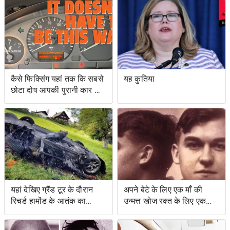
सर्टिफिकेशन को रोकने के
अच्छा है
प्रयासों के लिए वोटिंग अधिकार
अधिनियम का उल्लंघन
कैसे फिक्सिंग यहां तक ​​कि सबसे
यह कुतिया
छोटा दोष आपकी पुरानी कार को
नया जैसा महसूस करा सकता है
यहां देखिए ग्रैंड टूर के दौरान
अपने बेटे के लिए एक माँ की
रिचर्ड हामोंड के आतंक का
उन्मत्त खोज रक्त के लिए एक
वीडियो
स्वाद के साथ एक बचत किसान
के लिए नेतृत्व की