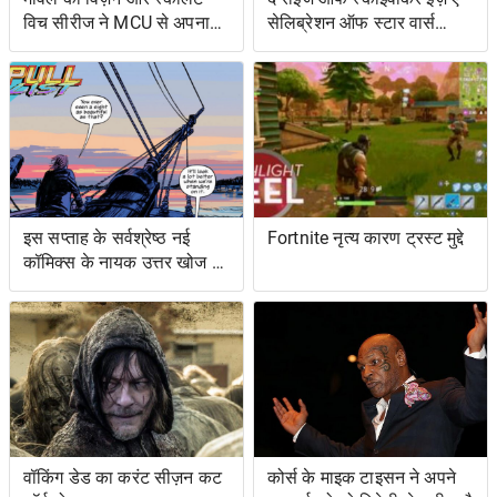
विच सीरीज ने MCU से अपना
सेलिब्रेशन ऑफ स्टार वार्स
शोअरनर चुना
ओल्ड एक्सटेंडेड यूनिवर्स- एंड
इट्स ग्रेटेस्ट रेस्ट्यूडिएशन
इस सप्ताह के सर्वश्रेष्ठ नई
Fortnite नृत्य कारण ट्रस्ट मुद्दे
कॉमिक्स के नायक उत्तर खोज रहे
हैं ... और प्रतिशोध समुद्र पर
वॉकिंग डेड का करंट सीज़न कट
कोर्स के माइक टाइसन ने अपने