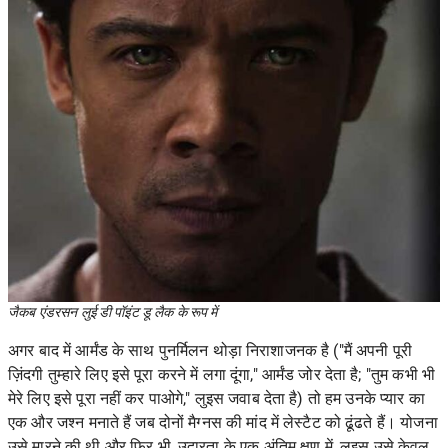
जैकब एंडरसन लुई डी पॉइंट डू लैक के रूप में
अगर बाद में आर्मंड के साथ पुनर्मिलन थोड़ा निराशाजनक है ("मैं अपनी पूरी
ज़िंदगी तुम्हारे लिए इसे पूरा करने में लगा दूंगा," आर्मंड जोर देता है; "तुम कभी भी
मेरे लिए इसे पूरा नहीं कर पाओगे," लुइस जवाब देता है) तो हम उनके प्यार का
एक और जश्न मनाते हैं जब दोनों मैग्नस की मांद में लेस्टैट को ढूंढते हैं। योजना
उसे मारने की थी और फिर भी, उदारता के एक अंतिम क्षण में, लुइस उसे केवल