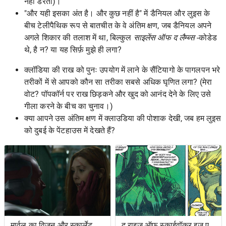
नहीं डरता)।
"और यही इसका अंत है। और कुछ नहीं है" में डैनियल और लुइस के
बीच टेलीपैथिक रूप से बातचीत के वे अंतिम क्षण, जब डैनियल अपने
अगले शिकार की तलाश में था, बिल्कुल
साइलेंस ऑफ द लैम्ब्स
-कोडेड
थे, है न? या यह सिर्फ़ मुझे ही लगा?
क्लॉडिया की राख को पुनः उपयोग में लाने के सैंटियागो के पागलपन भरे
तरीकों में से आपको कौन सा तरीका सबसे अधिक घृणित लगा? (मेरा
वोट? पॉपकॉर्न पर राख छिड़कने और खुद को आनंद देने के लिए उसे
गीला करने के बीच का चुनाव।)
क्या आपने उस अंतिम क्षण में क्लाउडिया की पोशाक देखी, जब हम लुइस
को दुबई के पेंटहाउस में देखते हैं?
मार्वल का विज़न और स्कार्लेट
द राइज ऑफ स्काईवॉकर इज़ ए