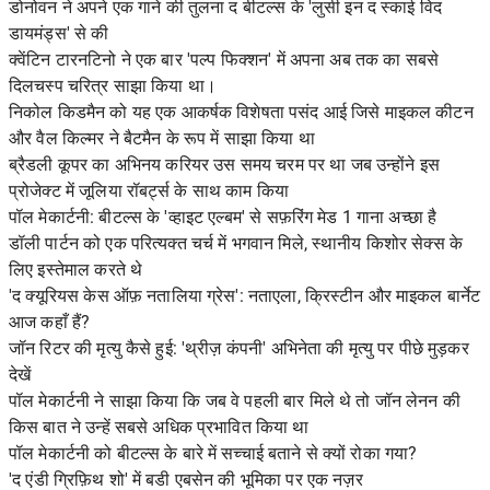
डोनोवन ने अपने एक गाने की तुलना द बीटल्स के 'लुसी इन द स्काई विद
डायमंड्स' से की
क्वेंटिन टारनटिनो ने एक बार 'पल्प फिक्शन' में अपना अब तक का सबसे
दिलचस्प चरित्र साझा किया था।
निकोल किडमैन को यह एक आकर्षक विशेषता पसंद आई जिसे माइकल कीटन
और वैल किल्मर ने बैटमैन के रूप में साझा किया था
ब्रैडली कूपर का अभिनय करियर उस समय चरम पर था जब उन्होंने इस
प्रोजेक्ट में जूलिया रॉबर्ट्स के साथ काम किया
पॉल मेकार्टनी: बीटल्स के 'व्हाइट एल्बम' से सफ़रिंग मेड 1 गाना अच्छा है
डॉली पार्टन को एक परित्यक्त चर्च में भगवान मिले, स्थानीय किशोर सेक्स के
लिए इस्तेमाल करते थे
'द क्यूरियस केस ऑफ़ नतालिया ग्रेस': नताएला, क्रिस्टीन और माइकल बार्नेट
आज कहाँ हैं?
जॉन रिटर की मृत्यु कैसे हुई: 'थ्रीज़ कंपनी' अभिनेता की मृत्यु पर पीछे मुड़कर
देखें
पॉल मेकार्टनी ने साझा किया कि जब वे पहली बार मिले थे तो जॉन लेनन की
किस बात ने उन्हें सबसे अधिक प्रभावित किया था
पॉल मेकार्टनी को बीटल्स के बारे में सच्चाई बताने से क्यों रोका गया?
'द एंडी ग्रिफ़िथ शो' में बडी एबसेन की भूमिका पर एक नज़र