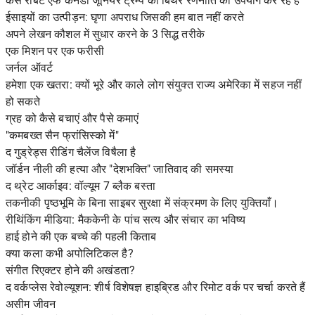
कैसे रॉबर्ट एफ कैनेडी जूनियर ट्रम्प की बिर्थर रणनीति का उपयोग कर रहे हैं
ईसाइयों का उत्पीड़न: घृणा अपराध जिसकी हम बात नहीं करते
अपने लेखन कौशल में सुधार करने के 3 सिद्ध तरीके
एक मिशन पर एक फरीसी
जर्नल ऑवर्ट
हमेशा एक खतरा: क्यों भूरे और काले लोग संयुक्त राज्य अमेरिका में सहज नहीं
हो सकते
ग्रह को कैसे बचाएं और पैसे कमाएं
"कमबख्त सैन फ्रांसिस्को में"
द गुड्रेड्स रीडिंग चैलेंज विषैला है
जॉर्डन नीली की हत्या और "देशभक्ति" जातिवाद की समस्या
द थ्रेट आर्काइव: वॉल्यूम 7 ब्लैक बस्ता
तकनीकी पृष्ठभूमि के बिना साइबर सुरक्षा में संक्रमण के लिए युक्तियाँ।
रीथिंकिंग मीडिया: मैककेनी के पांच सत्य और संचार का भविष्य
हाई होने की एक बच्चे की पहली किताब
क्या कला कभी अपोलिटिकल है?
संगीत रिएक्टर होने की अखंडता?
द वर्कप्लेस रेवोल्यूशन: शीर्ष विशेषज्ञ हाइब्रिड और रिमोट वर्क पर चर्चा करते हैं
असीम जीवन