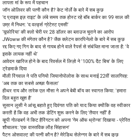
लापता मां के रूप में पहचान
जॉन ओलिवर की पत्नी कौन है? केट नोर्ले के बारे में सब कुछ
'द प्राइस इज़ राइट' के लंबे समय तक होस्ट रहे बॉब बार्कर का 99 साल की
उम्र में निधन: 'द वर्ल्ड्स ग्रेटेस्ट एमसी'
'यूफोरिया' की क्लो चेरी पर 28 डॉलर का ब्लाउज चुराने का आरोप
JWoww की मंगेतर कौन है? जैक क्लेटन कारपिनेलो के बारे में सब कुछ
रद्द किए गए गिग के बाद से गायब होने वाले रैपर्स से संबंधित माना जाता है: 'वे
इसके लायक नहीं थे'
आवेदन खारिज होने के बाद रिवर्सल में लिज़ो ने '100% दैट बिच' के लिए
ट्रेडमार्क दिया
मौली रिंगवाल ने पति पनियो जियानोपोलोस के साथ मनाई 22वीं सालगिरह:
'अब तक का सबसे अच्छा फैसला'
हीथर राय और तारेक एल मौसा ने अपने बेबी बॉय का स्वागत किया: 'हमारा
दिल बहुत खुश है'
सुसान लुसी ने आंसू बहाते हुए दिवंगत पति को याद किया क्योंकि वह स्वीकार
करती है कि वह अभी तक डेटिंग शुरू करने के लिए 'तैयार नहीं' है
व्हूपी गोल्डबर्ग ने किट हैरिंगटन को अपना 'गेम ऑफ थ्रोन्स' दिखाया - प्रेरित
शौचालय: 'एक वास्तविक लौह सिंहासन'
पैटन ओसवाल्ट की पत्नी कौन है? मेरेडिथ सेलेन्गर के बारे में सब कुछ