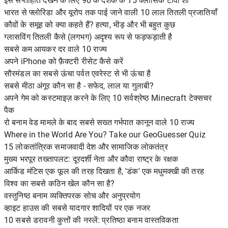
इस सप्ताहांत देखने के लिए 90 के दशक के 15 क्लासिक टीवी शो
भारत से फ्लोरिडा और यूरोप तक पाई जाने वाली 10 लाल तितली प्रजातियाँ
कौवों के समूह को क्या कहते हैं? हत्या, भीड़ और भी बहुत कुछ
ग्लासविंग तितली कैसे (लगभग) अदृश्य रूप से फड़फड़ाती है
सबसे कम आयकर दर वाले 10 राज्य
अपने iPhone को फ़ैक्टरी रीसेट कैसे करें
सौरमंडल का सबसे ऊंचा पर्वत एवरेस्ट से भी ऊंचा है
सबसे मीठा अंगूर कौन सा है - सफेद, लाल या गुलाबी?
अपने गेम को कस्टमाइज़ करने के लिए 10 सर्वश्रेष्ठ Minecraft टेक्सचर
पैक
रो बनाम वेड मामले के बाद सबसे सख्त गर्भपात कानून वाले 10 राज्य
Where in the World Are You? Take our GeoGuesser Quiz
15 लोकतांत्रिक समाजवादी देश और सामाजिक लोकतंत्र
मुख्य भरपूर तख्तापलट: दूरदर्शी नेता और कौवा राष्ट्र के रक्षक
आर्किड मंटिस एक फूल की तरह दिखता है, 'डंक' एक मधुमक्खी की तरह
विश्व का सबसे कठिन खेल कौन सा है?
वस्तुनिष्ठ बनाम व्यक्तिपरक सोच और अनुप्रयोग
व्हाइट हाउस की सबसे यादगार शादियों पर एक नजर
10 सबसे डरावनी कुत्तों की नस्लें: प्रतिष्ठा बनाम वास्तविकता