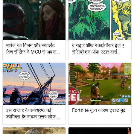
मार्वल का विज़न और स्कार्लेट
द राइज ऑफ स्काईवॉकर इज़ ए
विच सीरीज ने MCU से अपना
सेलिब्रेशन ऑफ स्टार वार्स
शोअरनर चुना
ओल्ड एक्सटेंडेड यूनिवर्स- एंड
इट्स ग्रेटेस्ट रेस्ट्यूडिएशन
इस सप्ताह के सर्वश्रेष्ठ नई
Fortnite नृत्य कारण ट्रस्ट मुद्दे
कॉमिक्स के नायक उत्तर खोज रहे
हैं ... और प्रतिशोध समुद्र पर