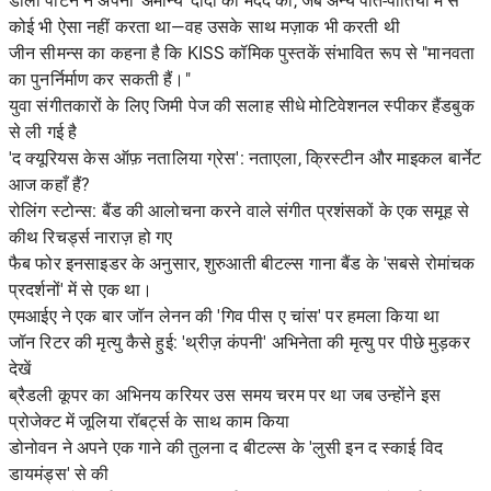
डॉली पार्टन ने अपनी 'अमान्य' दादी की मदद की, जब अन्य पोते-पोतियों में से
कोई भी ऐसा नहीं करता था—वह उसके साथ मज़ाक भी करती थी
जीन सीमन्स का कहना है कि KISS कॉमिक पुस्तकें संभावित रूप से "मानवता
का पुनर्निर्माण कर सकती हैं।"
युवा संगीतकारों के लिए जिमी पेज की सलाह सीधे मोटिवेशनल स्पीकर हैंडबुक
से ली गई है
'द क्यूरियस केस ऑफ़ नतालिया ग्रेस': नताएला, क्रिस्टीन और माइकल बार्नेट
आज कहाँ हैं?
रोलिंग स्टोन्स: बैंड की आलोचना करने वाले संगीत प्रशंसकों के एक समूह से
कीथ रिचर्ड्स नाराज़ हो गए
फैब फोर इनसाइडर के अनुसार, शुरुआती बीटल्स गाना बैंड के 'सबसे रोमांचक
प्रदर्शनों' में से एक था।
एमआईए ने एक बार जॉन लेनन की 'गिव पीस ए चांस' पर हमला किया था
जॉन रिटर की मृत्यु कैसे हुई: 'थ्रीज़ कंपनी' अभिनेता की मृत्यु पर पीछे मुड़कर
देखें
ब्रैडली कूपर का अभिनय करियर उस समय चरम पर था जब उन्होंने इस
प्रोजेक्ट में जूलिया रॉबर्ट्स के साथ काम किया
डोनोवन ने अपने एक गाने की तुलना द बीटल्स के 'लुसी इन द स्काई विद
डायमंड्स' से की