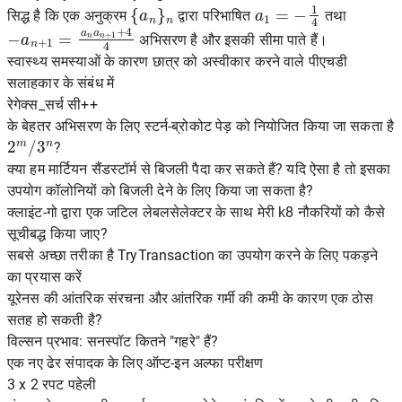
{
a
n
}
n
a
1
=
−
1
4
सिद्ध है कि एक अनुक्रम
द्वारा परिभाषित
तथा
−
a
n
+
1
=
a
n
a
n
+
1
+
4
4
अभिसरण है और इसकी सीमा पाते हैं।
स्वास्थ्य समस्याओं के कारण छात्र को अस्वीकार करने वाले पीएचडी
सलाहकार के संबंध में
रेगेक्स_सर्च सी++
के बेहतर अभिसरण के लिए स्टर्न-ब्रोकोट पेड़ को नियोजित किया जा सकता है
2
m
/
3
n
?
क्या हम मार्टियन सैंडस्टॉर्म से बिजली पैदा कर सकते हैं? यदि ऐसा है तो इसका
उपयोग कॉलोनियों को बिजली देने के लिए किया जा सकता है?
क्लाइंट-गो द्वारा एक जटिल लेबलसेलेक्टर के साथ मेरी k8 नौकरियों को कैसे
सूचीबद्ध किया जाए?
सबसे अच्छा तरीका है TryTransaction का उपयोग करने के लिए पकड़ने
का प्रयास करें
यूरेनस की आंतरिक संरचना और आंतरिक गर्मी की कमी के कारण एक ठोस
सतह हो सकती है?
विल्सन प्रभाव: सनस्पॉट कितने "गहरे" हैं?
एक नए ढेर संपादक के लिए ऑप्ट-इन अल्फा परीक्षण
3 x 2 रपट पहेली