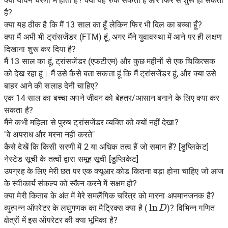
क्या यौवन चरणों में होता है? क्या यह रुक सकता है और फिर से शुरू हो सकता
है?
क्या यह ठीक है कि मैं 13 साल का हूँ लेकिन फिर भी दिल का बच्चा हूँ?
क्या मैं अभी भी ट्रांसजेंडर (FTM) हूं, अगर मैंने युवावस्था में आने पर ही लक्षण
दिखाना शुरू कर दिया है?
मैं 13 साल का हूं, ट्रांसजेंडर (एफटीएम) और कुछ महीनों से एक चिकित्सक
को देख रहा हूं। मैं उसे कैसे बता सकता हूं कि मैं ट्रांसजेंडर हूं, और क्या उसे
बाहर आने की सलाह देनी चाहिए?
एक 14 साल का बच्चा अपने जीवन को बेहतर/आसान बनाने के लिए क्या कर
सकता है?
मैंने कभी महिला से पुरुष ट्रांसजेंडर व्यक्ति को क्यों नहीं देखा?
"वे अपराध और मरना नहीं करते"
कैसे देखें कि किसी सरणी में 2 या अधिक तत्व हैं जो समान हैं? [डुप्लिकेट]
नेस्टेड सूची के तत्वों द्वारा समूह सूची [डुप्लिकेट]
उपग्रह के लिए मेरी छत पर एक क्यूआर कोड कितना बड़ा होना चाहिए जो आज
के स्वीकार्य संकल्प को स्कैन करने में सक्षम हो?
क्या मेरी किताब के अंत में मेरे समलैंगिक चरित्र को मारना अपमानजनक है?
ln
D
व्युत्पन्न ऑपरेटर के लघुगणक का मैट्रिक्स क्या है (
)? विभिन्न गणित
क्षेत्रों में इस ऑपरेटर की क्या भूमिका है?