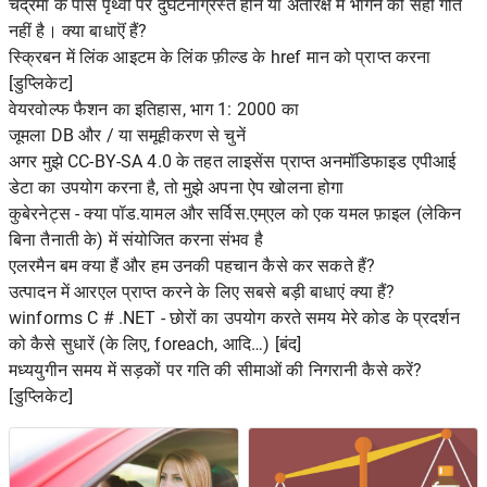
चंद्रमा के पास पृथ्वी पर दुर्घटनाग्रस्त होने या अंतरिक्ष में भागने की सही गति
नहीं है। क्या बाधाऎं हैं?
स्क्रिबन में लिंक आइटम के लिंक फ़ील्ड के href मान को प्राप्त करना
[डुप्लिकेट]
वेयरवोल्फ फैशन का इतिहास, भाग 1: 2000 का
जूमला DB और / या समूहीकरण से चुनें
अगर मुझे CC-BY-SA 4.0 के तहत लाइसेंस प्राप्त अनमॉडिफाइड एपीआई
डेटा का उपयोग करना है, तो मुझे अपना ऐप खोलना होगा
कुबेरनेट्स - क्या पॉड.यामल और सर्विस.एम्एल को एक यमल फ़ाइल (लेकिन
बिना तैनाती के) में संयोजित करना संभव है
एलरमैन बम क्या हैं और हम उनकी पहचान कैसे कर सकते हैं?
उत्पादन में आरएल प्राप्त करने के लिए सबसे बड़ी बाधाएं क्या हैं?
winforms C # .NET - छोरों का उपयोग करते समय मेरे कोड के प्रदर्शन
को कैसे सुधारें (के लिए, foreach, आदि…) [बंद]
मध्ययुगीन समय में सड़कों पर गति की सीमाओं की निगरानी कैसे करें?
[डुप्लिकेट]