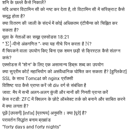
शनि के छल्ले कैसे निकालें?
यदि अचार विटामिन सी को नष्ट कर देता है, तो विटामिन सी में सॉरेक्राट कैसे
समृद्ध होता है?
क्या वितरण की जाली के संदर्भ में कोई अधिकतम एंटीचैन्स को चिह्नित कर
सकता है?
मूसा के नेताओं का समूह एक्सोडस 18:21
Σ
1
1
N
“
-पीनो अंकगणित ”- क्या यह नीचे पिन करता है
?
मैं चिपकने वाला उपयोग किए बिना एक शमन छड़ी से क्रिस्टल कैसे संलग्न
करूं?
एक्सोडस में "शोन" के लिए एक असामान्य हिब्रू शब्द का उपयोग
क्या सुप्रीम कोर्ट महाभियोग को असंवैधानिक घोषित कर सकता है? [डुप्लिकेट]
SSL के साथ Tomcat को nginx प्रॉक्सी
विशिष्ट पाठ कैसे प्राप्त करें जो div वर्ग से संबंधित है
जावा: मैप में सभी अलग-अलग कुंजी और मानों की गिनती प्राप्त करें
केस स्टडी: ZFC में क्विलन के छोटे ऑब्जेक्ट तर्क को बनाने और साबित करने
में क्या लगता है?
पूछें [उपसर्ग] [infix] [प्रत्यय] अनुमति। क्या [पूरे] है?
परावर्तन सिद्धांत बनाम ब्रह्मांड
“forty days and forty nights”