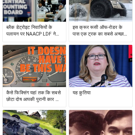
ब्लैक डेट्रोइट निवासियों के
इस क्रूर रूसी ऑफ-रोडर के
पलायन पर NAACP LDF ने
पास एक ट्रक का सबसे अच्छा
मुकदमा किया, मिशिगन के वोट
और एक उभयचर टैंक का सबसे
सर्टिफिकेशन को रोकने के
अच्छा है
प्रयासों के लिए वोटिंग अधिकार
अधिनियम का उल्लंघन
कैसे फिक्सिंग यहां तक ​​कि सबसे
यह कुतिया
छोटा दोष आपकी पुरानी कार को
नया जैसा महसूस करा सकता है