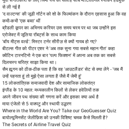
युवा संगीतकारों के लिए जिमी पेज की सलाह सीधे मोटिवेशनल स्पीकर हैंडबुक
से ली गई है
'द वाल्टन्स' की जूडी नॉर्टन को शो के फिल्मांकन के दौरान एहसास हुआ कि वह
कभी-कभी 'एक बव्वा' थीं
ब्रैडली कूपर का अभिनय करियर उस समय चरम पर था जब उन्होंने इस
प्रोजेक्ट में जूलिया रॉबर्ट्स के साथ काम किया
'बॉय मीट्स वर्ल्ड': मिस्टर टर्नर सीरीज़ से क्यों गायब हो गए?
बीटल्स गीत को पीटर एशर ने 'अब तक सुना गया सबसे महान गीत' कहा
क्वेंटिन टारनटिनो ने एक बार 'पल्प फिक्शन' में अपना अब तक का सबसे
दिलचस्प चरित्र साझा किया था।
सैम ह्यूगन को ठीक-ठीक पता है कि वह 'आउटलैंडर' सेट से क्या लेंगे - 'जब मैं
उन्हें पहनता हूं तो मुझे ऐसा लगता है जैसे मैं जेमी हूं'
15 लोकतांत्रिक समाजवादी देश और सामाजिक लोकतंत्र
इंग्लैंड के 10 महल: मध्यकालीन किलों से लेकर हवेलियों तक
अपने जीवन पथ संख्या की गणना करें और इसका क्या अर्थ है
माया एंजेलो से 5 वाक्पटु और स्थायी उद्धरण
Where in the World Are You? Take our GeoGuesser Quiz
बायोल्यूमिनसेंट जेलीफ़िश को उनकी विशिष्ट चमक कैसे मिलती है?
The Secrets of Airline Travel Quiz