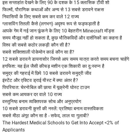
इस सप्ताहांत देखने के लिए 90 के दशक के 15 क्लासिक टीवी शो
फिल्मों, पौराणिक कथाओं और अन्य से 13 सबसे डरावने राक्षस
निवासियों के लिए सबसे कम कर वाले 12 राज्य
ग्लासविंग तितली कैसे (लगभग) अदृश्य रूप से फड़फड़ाती है
आपके गेम में नई जान फूंकने के लिए 10 बेहतरीन Minecraft मॉड्स
समय मौजूद नहीं हो सकता है, कुछ भौतिकविदों और दार्शनिकों का कहना है
विश्व की सबसे कठोर लकड़ी कौन सी है?
सबसे शक्तिशाली पोकेमोन कार्ड कौन सा है?
12 सबसे डरावने डायनासोर जिनसे आप समय यात्रा करते समय बचना चाहेंगे
हगफिश: यह ईल जैसी कीचड़ मशीन एक शिकारी का दुःस्वप्न है
समुद्र की गहराई में छिपे 10 सबसे डरावने समुद्री जीव
इंस्टेंट और एक्टिव ड्राई यीस्ट में क्या अंतर है?
पिपरियात: चेरनोबिल की छाया में यूक्रेनी घोस्ट टाउन
सबसे कम आयकर दर वाले 10 राज्य
वस्तुनिष्ठ बनाम व्यक्तिपरक सोच और अनुप्रयोग
10 सबसे डरावनी कुत्तों की नस्लें: प्रतिष्ठा बनाम वास्तविकता
सबसे मीठा अंगूर कौन सा है - सफेद, लाल या गुलाबी?
The Hardest Medical Schools to Get Into Accept <2% of
Applicants