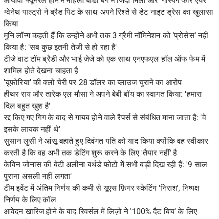
आयोवा फ्यूनरल होम में महिला बॉडी बैग में जिंदा मिली और 'गैस्पिंग फॉर एयर'
ग्वेनेथ पाल्ट्रो ने ब्रैड पिट के साथ अपने रिश्ते से डेट नाइट ड्रेस का खुलासा
किया
मुनि लॉन्ग कहती हैं कि उन्होंने अभी तक 3 ग्रैमी नॉमिनेशन को 'प्रोसेस' नहीं
किया है: 'सब कुछ इतनी तेजी से हो रहा है'
टीजे वाट टॉम ब्रैडी और भाई जेजे को एक साथ एनएफएल हॉल ऑफ फेम में
शामिल होते देखना चाहता है
'यूफोरिया' की क्लो चेरी पर 28 डॉलर का ब्लाउज चुराने का आरोप
हीथर राय और तारेक एल मौसा ने अपने बेबी बॉय का स्वागत किया: 'हमारा
दिल बहुत खुश है'
रद्द किए गए गिग के बाद से गायब होने वाले रैपर्स से संबंधित माना जाता है: 'वे
इसके लायक नहीं थे'
सुसान लुसी ने आंसू बहाते हुए दिवंगत पति को याद किया क्योंकि वह स्वीकार
करती है कि वह अभी तक डेटिंग शुरू करने के लिए 'तैयार नहीं' है
केविन जोनास की बेटी अलीना बर्थडे फोटो में सभी बड़ी दिख रही हैं: '9 साल
पुराना असली नहीं लगता'
टीम इवेंट में अंतिम निर्णय की कमी से यूएस फ़िगर स्केटिंग 'निराश', निष्पक्ष
निर्णय के लिए कॉल
आवेदन खारिज होने के बाद रिवर्सल में लिज़ो ने '100% दैट बिच' के लिए