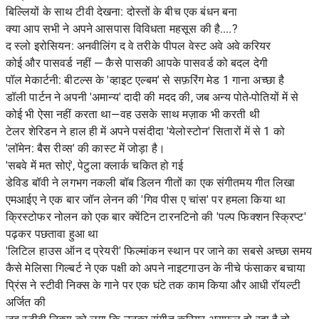
बिल्लियों के साथ टीवी देखना: दोस्तों के बीच एक बंधन बना
क्या आप सभी ने अपने आसपास विविधता महसूस की है....?
द स्लो इरोसियन: अनवीलिंग द वे तरीके पीपल वेस्ट अवे अवे करियर
कोई और पासवर्ड नहीं — कैसे पासकी आपके पासवर्ड को बदल देगी
पॉल मेकार्टनी: बीटल्स के 'व्हाइट एल्बम' से सफ़रिंग मेड 1 गाना अच्छा है
डॉली पार्टन ने अपनी 'अमान्य' दादी की मदद की, जब अन्य पोते-पोतियों में से
कोई भी ऐसा नहीं करता था—वह उसके साथ मज़ाक भी करती थी
टेलर शेरिडन ने हाल ही में अपने पसंदीदा 'येलोस्टोन' सितारों में से 1 को
'लॉमेन: बैस रीव्स' की कास्ट में जोड़ा है।
'सबवे में मत सोएं', पेटुला क्लार्क चकित हो गई
डेविड बॉवी ने लगभग नकली बॉब डिलन गीतों का एक संगीतमय गीत लिखा
एमआईए ने एक बार जॉन लेनन की 'गिव पीस ए चांस' पर हमला किया था
क्रिस्टोफर नोलन को एक बार क्वेंटिन टारनटिनो की 'पल्प फिक्शन स्क्रिप्ट'
पढ़कर पछतावा हुआ था
'लिटिल हाउस ऑन द प्रेयरी' फिल्मांकन स्थान पर जाने का सबसे अच्छा समय
कैसे मेलिसा गिल्बर्ट ने एक पक्षी को अपने नाइटगाउन के नीचे फंसाकर बचाया
प्रिंस ने स्टीवी निक्स के गाने पर एक घंटे तक काम किया और आधी रॉयल्टी
अर्जित की