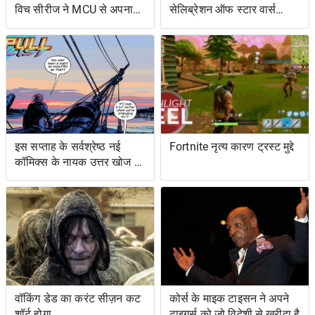
विच सीरीज ने MCU से अपना
सेलिब्रेशन ऑफ स्टार वार्स
शोअरनर चुना
ओल्ड एक्सटेंडेड यूनिवर्स- एंड
इट्स ग्रेटेस्ट रेस्ट्यूडिएशन
इस सप्ताह के सर्वश्रेष्ठ नई
Fortnite नृत्य कारण ट्रस्ट मुद्दे
कॉमिक्स के नायक उत्तर खोज रहे
हैं ... और प्रतिशोध समुद्र पर
वॉकिंग डेड का करंट सीज़न कट
कोर्स के माइक टाइसन ने अपने
शॉर्ट होगा
टाइगर्स को जो विदेशी से खरीदा है