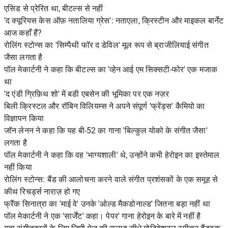
एसिड से प्रेरित था, बीटल्स से नहीं
'द क्यूरियस केस ऑफ़ नतालिया ग्रेस': नताएला, क्रिस्टीन और माइकल बार्नेट
आज कहाँ हैं?
रोलिंग स्टोन्स का 'सिम्पैथी फॉर द डेविल' मूल रूप से ब्राजीलियाई संगीत
जैसा लगता है
पॉल मेकार्टनी ने कहा कि बीटल्स का 'व्हेन आई एम सिक्सटी-फोर' एक मजाक
था
'द एंडी ग्रिफ़िथ शो' में बडी एबसेन की भूमिका पर एक नज़र
बिली क्रिस्टल और रॉबिन विलियम्स ने अपने संपूर्ण 'फ्रेंड्स' कैमियो का
विज्ञापन किया
जॉन लेनन ने कहा कि यह बी-52 का गाना 'बिल्कुल योको के संगीत जैसा'
लगता है
पॉल मेकार्टनी ने कहा कि वह 'भाग्यशाली' थे, उन्होंने कभी हेरोइन का इस्तेमाल
नहीं किया
रोलिंग स्टोन्स: बैंड की आलोचना करने वाले संगीत प्रशंसकों के एक समूह से
कीथ रिचर्ड्स नाराज़ हो गए
फ्रैंक सिनात्रा का 'माई वे' उनके 'ओल्ड मैकडोनाल्ड' जितना बड़ा नहीं था
पॉल मेकार्टनी ने एक 'सार्जेंट' कहा। पेपर' गाना हेरोइन के बारे में नहीं है