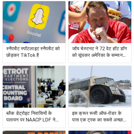
स्नैपचैट स्पॉटलाइट स्नैपचैट को
जॉय चेस्टनट ने 72 वेट हॉट डॉग
छोड़कर TikTok है
को सूंघकर अमेरिका के सम्मान
की रक्षा की
ब्लैक डेट्रोइट निवासियों के
इस क्रूर रूसी ऑफ-रोडर के
पलायन पर NAACP LDF ने
पास एक ट्रक का सबसे अच्छा
मुकदमा किया, मिशिगन के वोट
और एक उभयचर टैंक का सबसे
सर्टिफिकेशन को रोकने के
अच्छा है