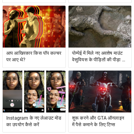
सुविधाओं तक पहुँच सकते हैं
आप आखिरकार किस पॉप कल्चर
पोम्पेई में मिले नए अवशेष माउंट
पर आए थे?
वेसुवियस के पीड़ितों की पीड़ा को
दर्शाते हैं
Instagram के नए लेआउट मोड
शुरू करने और GTA ऑनलाइन
का उपयोग कैसे करें
में पैसे कमाने के लिए टिप्स