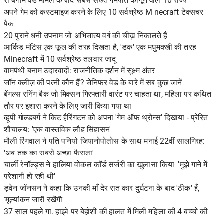
रो बनाम वेड मामले के बाद सबसे सख्त गर्भपात कानून वाले 10 राज्य
अपने गेम को कस्टमाइज़ करने के लिए 10 सर्वश्रेष्ठ Minecraft टेक्सचर
पैक
20 पुराने धनी उपनाम जो अभिजात्य वर्ग की चीख़ निकालते हैं
आर्किड मंटिस एक फूल की तरह दिखता है, 'डंक' एक मधुमक्खी की तरह
Minecraft में 10 सर्वश्रेष्ठ तलवार जादू
वामपंथी बनाम उदारवादी: राजनीतिक दर्शन में सूक्ष्म अंतर
जॉन क्लीज़ की पत्नी कौन हैं? जेनिफर वेड के बारे में सब कुछ जानें
बेंगल्स रनिंग बैक जो मिक्सन गिरफ्तारी वारंट पर चाहता था, महिला पर कथित
तौर पर इशारा करने के लिए जारी किया गया था
व्हूपी गोल्डबर्ग ने किट हैरिंगटन को अपना 'गेम ऑफ थ्रोन्स' दिखाया - प्रेरित
शौचालय: 'एक वास्तविक लौह सिंहासन'
मौली रिंगवाल ने पति पनियो जियानोपोलोस के साथ मनाई 22वीं सालगिरह:
'अब तक का सबसे अच्छा फैसला'
चार्ली रेनॉल्ड्स ने हालिया वोकल कॉर्ड सर्जरी का खुलासा किया: 'मुझे गाने में
परेशानी हो रही थी'
ड्वेन जॉनसन ने कहा कि उनकी माँ देर रात कार दुर्घटना के बाद 'ठीक' हैं,
'मूल्यांकन जारी रखेंगी'
37 साल पहले गा. हाइवे पर बेहोशी की हालत में मिली महिला की 4 बच्चों की