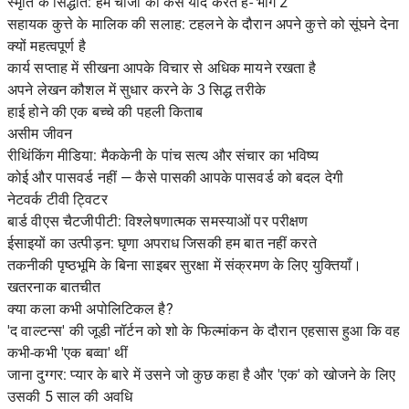
स्मृति के सिद्धांत: हम चीजों को कैसे याद करते हैं- भाग 2
सहायक कुत्ते के मालिक की सलाह: टहलने के दौरान अपने कुत्ते को सूंघने देना
क्यों महत्वपूर्ण है
कार्य सप्ताह में सीखना आपके विचार से अधिक मायने रखता है
अपने लेखन कौशल में सुधार करने के 3 सिद्ध तरीके
हाई होने की एक बच्चे की पहली किताब
असीम जीवन
रीथिंकिंग मीडिया: मैककेनी के पांच सत्य और संचार का भविष्य
कोई और पासवर्ड नहीं — कैसे पासकी आपके पासवर्ड को बदल देगी
नेटवर्क टीवी ट्विटर
बार्ड वीएस चैटजीपीटी: विश्लेषणात्मक समस्याओं पर परीक्षण
ईसाइयों का उत्पीड़न: घृणा अपराध जिसकी हम बात नहीं करते
तकनीकी पृष्ठभूमि के बिना साइबर सुरक्षा में संक्रमण के लिए युक्तियाँ।
खतरनाक बातचीत
क्या कला कभी अपोलिटिकल है?
'द वाल्टन्स' की जूडी नॉर्टन को शो के फिल्मांकन के दौरान एहसास हुआ कि वह
कभी-कभी 'एक बव्वा' थीं
जाना दुग्गर: प्यार के बारे में उसने जो कुछ कहा है और 'एक' को खोजने के लिए
उसकी 5 साल की अवधि