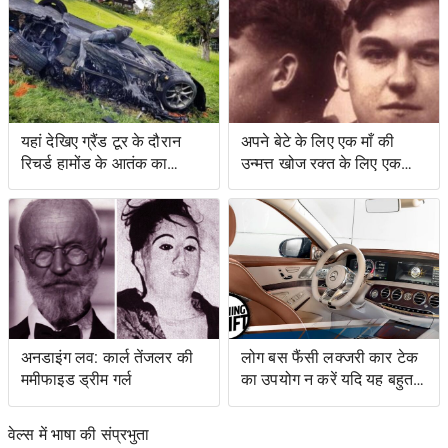
यहां देखिए ग्रैंड टूर के दौरान
अपने बेटे के लिए एक माँ की
रिचर्ड हामोंड के आतंक का
उन्मत्त खोज रक्त के लिए एक
वीडियो
स्वाद के साथ एक बचत किसान
के लिए नेतृत्व की
अनडाइंग लव: कार्ल तेंजलर की
लोग बस फैंसी लक्जरी कार टेक
ममीफाइड ड्रीम गर्ल
का उपयोग न करें यदि यह बहुत
जटिल है
वेल्स में भाषा की संप्रभुता