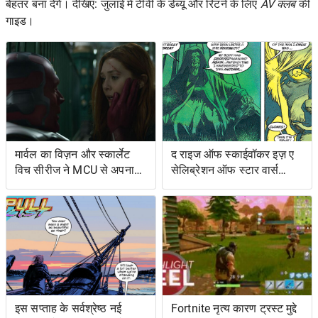
बेहतर बना देंगे। देखिए: जुलाई में टीवी के डेब्यू और रिटर्न के लिए
AV क्लब
की
गाइड।
मार्वल का विज़न और स्कार्लेट
द राइज ऑफ स्काईवॉकर इज़ ए
विच सीरीज ने MCU से अपना
सेलिब्रेशन ऑफ स्टार वार्स
शोअरनर चुना
ओल्ड एक्सटेंडेड यूनिवर्स- एंड
इट्स ग्रेटेस्ट रेस्ट्यूडिएशन
इस सप्ताह के सर्वश्रेष्ठ नई
Fortnite नृत्य कारण ट्रस्ट मुद्दे