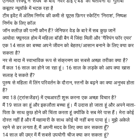
एनिमल रेस्क्यू ने 'संघर्ष' के बाद 'नेवर डाई ए बर्ड' की चेतावनी दी 'गुलाबी
कबूतर न्यूयॉर्क में भटक रहा है
टीम इवेंट में अंतिम निर्णय की कमी से यूएस फ़िगर स्केटिंग 'निराश', निष्पक्ष
निर्णय के लिए कॉल
जॉन क्लीज़ की पत्नी कौन हैं? जेनिफर वेड के बारे में सब कुछ जानें
आयोवा फ्यूनरल होम में महिला बॉडी बैग में जिंदा मिली और 'गैस्पिंग फॉर एयर'
एक 14 साल का बच्चा अपने जीवन को बेहतर/आसान बनाने के लिए क्या कर
सकता है?
नर से मादा में स्वाभाविक रूप से संक्रमण का सबसे अच्छा तरीका क्या है?
मैं कल 16 साल का होने जा रहा हूं। 16 साल के लड़के को आप क्या खास
सलाह दे सकते हैं?
पुरुष से महिला में लिंग परिवर्तन के दौरान, स्तनों के बढ़ने का क्या अनुभव होता
है?
क्या 18 (ट्रांसजेंडर) में एचआरटी शुरू करना एक अच्छा विचार है?
मैं 19 साल का हूं और इकलौता बच्चा हूं। मैं उदास हो जाता हूं और अपने माता-
पिता के साथ कुछ होने की चिंता करता हूं क्योंकि वे सब मेरे पास हैं। मेरा कोई
दोस्त नहीं है और मैं महामारी के साथ कोई भी नहीं बना पाया हूं। मुझे अकेले
रहने से डर लगता है, मैं अपनी मदद के लिए क्या कर सकता हूँ?
14 साल की उम्र में मैं सबसे उपयोगी चीज क्या कर सकता हूं?