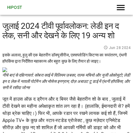
HIPOST
जुलाई 2024 टीवी पूर्वावलोकन: लेडी इन द
लेक, सनी और देखने के लिए 19 अन्य शो
Jun 28 2024
इसके अलावा, हुलु की एक बेहतरीन डॉक्यूसीरीज, एक्सप्लोडिंग किटन्स का रूपांतरण, एंथनी
हॉपकिंस द्वारा निर्देशित महाकाव्य और बहुत कुछ के लिए तैयार हो जाइए।
नीचे बाएं से दक्षिणावर्त: कोबरा काई में विलियम ज़बका, राल्फ मचियो और युजी ओकोमुटो; लेडी
इन द लेक में नताली पोर्टमैन और मोसेस इनग्राम; दोज़ अबाउट टू डाई में एंथनी हॉपकिंस; और
सनी में रशीदा जोन्स
जून में हाउस ऑफ़ द ड्रैगन
और
द बियर
जैसे बेहतरीन शो के बाद
, जुलाई में
टीवी देखने का महीना अपेक्षाकृत शांत लग रहा है। (हालांकि, ईमानदारी से? हमें
थोड़ा ब्रेक चाहिए।) फिर भी, आपके रडार पर रखने लायक कई शो हैं, जिनमें
Apple TV+
के कुछ और स्टार-स्टडेड प्रोजेक्ट , कुछ मज़ेदार एनिमेटेड
सीरीज़ और कुछ नए शो शामिल हैं जो आपकी गर्मियों की डाइट को और भी