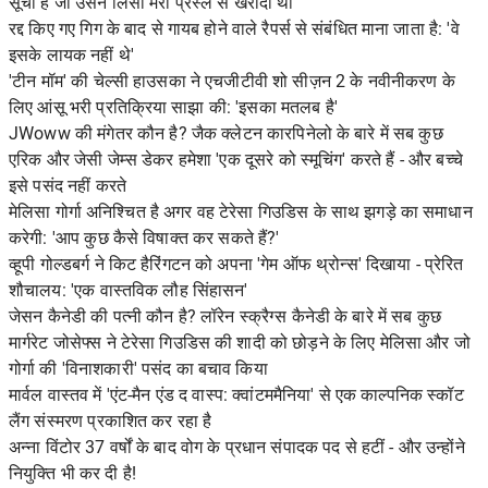
सूची है जो उसने लिसा मैरी प्रेस्ले से खरीदा था
रद्द किए गए गिग के बाद से गायब होने वाले रैपर्स से संबंधित माना जाता है: 'वे
इसके लायक नहीं थे'
'टीन मॉम' की चेल्सी हाउसका ने एचजीटीवी शो सीज़न 2 के नवीनीकरण के
लिए आंसू भरी प्रतिक्रिया साझा की: 'इसका मतलब है'
JWoww की मंगेतर कौन है? जैक क्लेटन कारपिनेलो के बारे में सब कुछ
एरिक और जेसी जेम्स डेकर हमेशा 'एक दूसरे को स्मूचिंग' करते हैं - और बच्चे
इसे पसंद नहीं करते
मेलिसा गोर्गा अनिश्चित है अगर वह टेरेसा गिउडिस के साथ झगड़े का समाधान
करेगी: 'आप कुछ कैसे विषाक्त कर सकते हैं?'
व्हूपी गोल्डबर्ग ने किट हैरिंगटन को अपना 'गेम ऑफ थ्रोन्स' दिखाया - प्रेरित
शौचालय: 'एक वास्तविक लौह सिंहासन'
जेसन कैनेडी की पत्नी कौन है? लॉरेन स्क्रैग्स कैनेडी के बारे में सब कुछ
मार्गरेट जोसेफ्स ने टेरेसा गिउडिस की शादी को छोड़ने के लिए मेलिसा और जो
गोर्गा की 'विनाशकारी' पसंद का बचाव किया
मार्वल वास्तव में 'एंट-मैन एंड द वास्प: क्वांटममैनिया' से एक काल्पनिक स्कॉट
लैंग संस्मरण प्रकाशित कर रहा है
अन्ना विंटोर 37 वर्षों के बाद वोग के प्रधान संपादक पद से हटीं - और उन्होंने
नियुक्ति भी कर दी है!