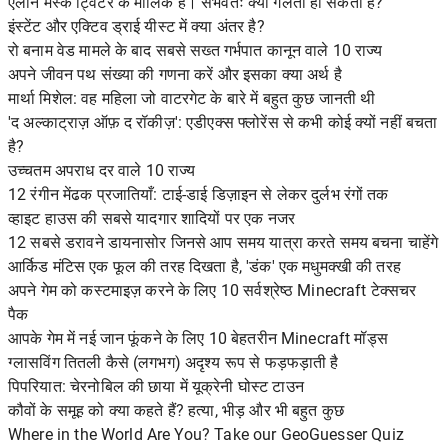
एलोन मस्क ट्विटर के मालिक हैं। संभवतः क्या गलती हो सकती है?
इंस्टेंट और एक्टिव ड्राई यीस्ट में क्या अंतर है?
रो बनाम वेड मामले के बाद सबसे सख्त गर्भपात कानून वाले 10 राज्य
अपने जीवन पथ संख्या की गणना करें और इसका क्या अर्थ है
मार्था मिशेल: वह महिला जो वाटरगेट के बारे में बहुत कुछ जानती थी
'द अल्काट्राज़ ऑफ़ द रॉकीज़': एडीएक्स फ्लोरेंस से कभी कोई क्यों नहीं बचता
है?
उच्चतम अपराध दर वाले 10 राज्य
12 रंगीन मेंढक प्रजातियाँ: टाई-डाई डिज़ाइन से लेकर दुर्लभ रंगों तक
व्हाइट हाउस की सबसे यादगार शादियों पर एक नजर
12 सबसे डरावने डायनासोर जिनसे आप समय यात्रा करते समय बचना चाहेंगे
आर्किड मंटिस एक फूल की तरह दिखता है, 'डंक' एक मधुमक्खी की तरह
अपने गेम को कस्टमाइज़ करने के लिए 10 सर्वश्रेष्ठ Minecraft टेक्सचर
पैक
आपके गेम में नई जान फूंकने के लिए 10 बेहतरीन Minecraft मॉड्स
ग्लासविंग तितली कैसे (लगभग) अदृश्य रूप से फड़फड़ाती है
पिपरियात: चेरनोबिल की छाया में यूक्रेनी घोस्ट टाउन
कौवों के समूह को क्या कहते हैं? हत्या, भीड़ और भी बहुत कुछ
Where in the World Are You? Take our GeoGuesser Quiz