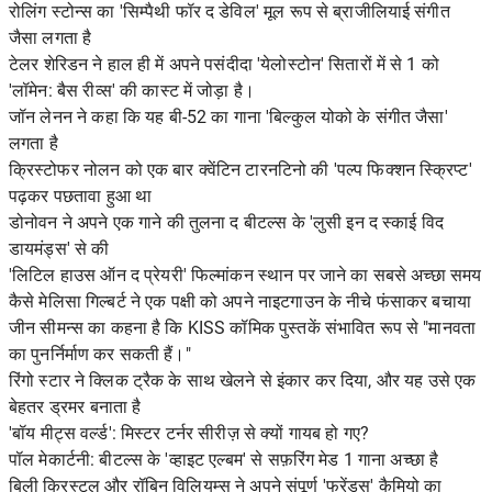
रोलिंग स्टोन्स का 'सिम्पैथी फॉर द डेविल' मूल रूप से ब्राजीलियाई संगीत
जैसा लगता है
टेलर शेरिडन ने हाल ही में अपने पसंदीदा 'येलोस्टोन' सितारों में से 1 को
'लॉमेन: बैस रीव्स' की कास्ट में जोड़ा है।
जॉन लेनन ने कहा कि यह बी-52 का गाना 'बिल्कुल योको के संगीत जैसा'
लगता है
क्रिस्टोफर नोलन को एक बार क्वेंटिन टारनटिनो की 'पल्प फिक्शन स्क्रिप्ट'
पढ़कर पछतावा हुआ था
डोनोवन ने अपने एक गाने की तुलना द बीटल्स के 'लुसी इन द स्काई विद
डायमंड्स' से की
'लिटिल हाउस ऑन द प्रेयरी' फिल्मांकन स्थान पर जाने का सबसे अच्छा समय
कैसे मेलिसा गिल्बर्ट ने एक पक्षी को अपने नाइटगाउन के नीचे फंसाकर बचाया
जीन सीमन्स का कहना है कि KISS कॉमिक पुस्तकें संभावित रूप से "मानवता
का पुनर्निर्माण कर सकती हैं।"
रिंगो स्टार ने क्लिक ट्रैक के साथ खेलने से इंकार कर दिया, और यह उसे एक
बेहतर ड्रमर बनाता है
'बॉय मीट्स वर्ल्ड': मिस्टर टर्नर सीरीज़ से क्यों गायब हो गए?
पॉल मेकार्टनी: बीटल्स के 'व्हाइट एल्बम' से सफ़रिंग मेड 1 गाना अच्छा है
बिली क्रिस्टल और रॉबिन विलियम्स ने अपने संपूर्ण 'फ्रेंड्स' कैमियो का