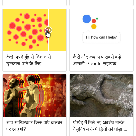
एपिसोड लंगर डाला
उनके पास क्या है?
कैसे अपने मुँहासे निशान से
कैसे और कब आप सबसे बड़े
छुटकारा पाने के लिए
आगामी Google सहायक
सुविधाओं तक पहुँच सकते हैं
आप आखिरकार किस पॉप कल्चर
पोम्पेई में मिले नए अवशेष माउंट
पर आए थे?
वेसुवियस के पीड़ितों की पीड़ा को
दर्शाते हैं