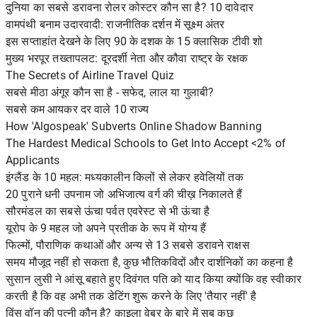
दुनिया का सबसे डरावना रोलर कोस्टर कौन सा है? 10 दावेदार
वामपंथी बनाम उदारवादी: राजनीतिक दर्शन में सूक्ष्म अंतर
इस सप्ताहांत देखने के लिए 90 के दशक के 15 क्लासिक टीवी शो
मुख्य भरपूर तख्तापलट: दूरदर्शी नेता और कौवा राष्ट्र के रक्षक
The Secrets of Airline Travel Quiz
सबसे मीठा अंगूर कौन सा है - सफेद, लाल या गुलाबी?
सबसे कम आयकर दर वाले 10 राज्य
How 'Algospeak' Subverts Online Shadow Banning
The Hardest Medical Schools to Get Into Accept <2% of
Applicants
इंग्लैंड के 10 महल: मध्यकालीन किलों से लेकर हवेलियों तक
20 पुराने धनी उपनाम जो अभिजात्य वर्ग की चीख़ निकालते हैं
सौरमंडल का सबसे ऊंचा पर्वत एवरेस्ट से भी ऊंचा है
यूरोप के 9 महल जो अपने प्रतीक के रूप में योग्य हैं
फिल्मों, पौराणिक कथाओं और अन्य से 13 सबसे डरावने राक्षस
समय मौजूद नहीं हो सकता है, कुछ भौतिकविदों और दार्शनिकों का कहना है
सुसान लुसी ने आंसू बहाते हुए दिवंगत पति को याद किया क्योंकि वह स्वीकार
करती है कि वह अभी तक डेटिंग शुरू करने के लिए 'तैयार नहीं' है
विंस वॉन की पत्नी कौन है? काइला वेबर के बारे में सब कुछ