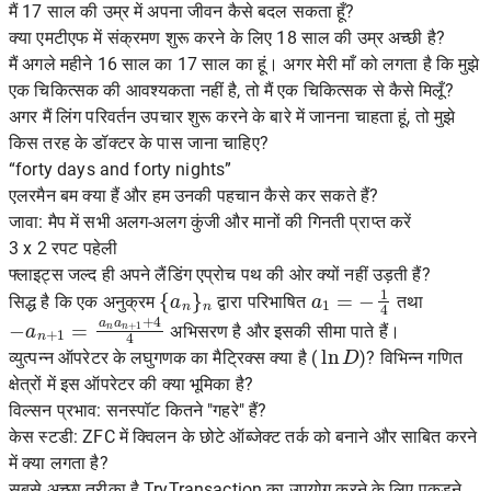
मैं 17 साल की उम्र में अपना जीवन कैसे बदल सकता हूँ?
क्या एमटीएफ में संक्रमण शुरू करने के लिए 18 साल की उम्र अच्छी है?
मैं अगले महीने 16 साल का 17 साल का हूं। अगर मेरी माँ को लगता है कि मुझे
एक चिकित्सक की आवश्यकता नहीं है, तो मैं एक चिकित्सक से कैसे मिलूँ?
अगर मैं लिंग परिवर्तन उपचार शुरू करने के बारे में जानना चाहता हूं, तो मुझे
किस तरह के डॉक्टर के पास जाना चाहिए?
“forty days and forty nights”
एलरमैन बम क्या हैं और हम उनकी पहचान कैसे कर सकते हैं?
जावा: मैप में सभी अलग-अलग कुंजी और मानों की गिनती प्राप्त करें
3 x 2 रपट पहेली
फ्लाइट्स जल्द ही अपने लैंडिंग एप्रोच पथ की ओर क्यों नहीं उड़ती हैं?
{
a
n
}
n
a
1
=
−
1
4
सिद्ध है कि एक अनुक्रम
द्वारा परिभाषित
तथा
−
a
n
+
1
=
a
n
a
n
+
1
+
4
4
अभिसरण है और इसकी सीमा पाते हैं।
ln
D
व्युत्पन्न ऑपरेटर के लघुगणक का मैट्रिक्स क्या है (
)? विभिन्न गणित
क्षेत्रों में इस ऑपरेटर की क्या भूमिका है?
विल्सन प्रभाव: सनस्पॉट कितने "गहरे" हैं?
केस स्टडी: ZFC में क्विलन के छोटे ऑब्जेक्ट तर्क को बनाने और साबित करने
में क्या लगता है?
सबसे अच्छा तरीका है TryTransaction का उपयोग करने के लिए पकड़ने