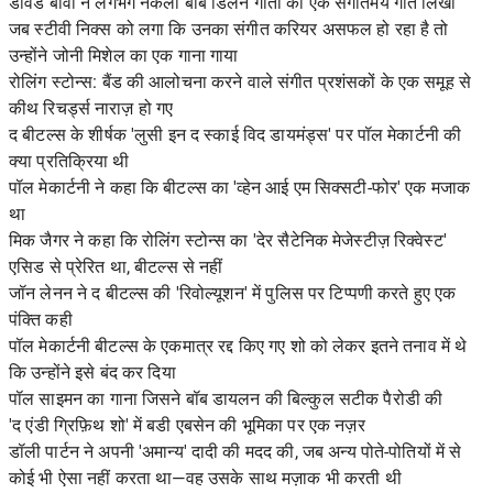
डेविड बॉवी ने लगभग नकली बॉब डिलन गीतों का एक संगीतमय गीत लिखा
जब स्टीवी निक्स को लगा कि उनका संगीत करियर असफल हो रहा है तो
उन्होंने जोनी मिशेल का एक गाना गाया
रोलिंग स्टोन्स: बैंड की आलोचना करने वाले संगीत प्रशंसकों के एक समूह से
कीथ रिचर्ड्स नाराज़ हो गए
द बीटल्स के शीर्षक 'लुसी इन द स्काई विद डायमंड्स' पर पॉल मेकार्टनी की
क्या प्रतिक्रिया थी
पॉल मेकार्टनी ने कहा कि बीटल्स का 'व्हेन आई एम सिक्सटी-फोर' एक मजाक
था
मिक जैगर ने कहा कि रोलिंग स्टोन्स का 'देर सैटेनिक मेजेस्टीज़ रिक्वेस्ट'
एसिड से प्रेरित था, बीटल्स से नहीं
जॉन लेनन ने द बीटल्स की 'रिवोल्यूशन' में पुलिस पर टिप्पणी करते हुए एक
पंक्ति कही
पॉल मेकार्टनी बीटल्स के एकमात्र रद्द किए गए शो को लेकर इतने तनाव में थे
कि उन्होंने इसे बंद कर दिया
पॉल साइमन का गाना जिसने बॉब डायलन की बिल्कुल सटीक पैरोडी की
'द एंडी ग्रिफ़िथ शो' में बडी एबसेन की भूमिका पर एक नज़र
डॉली पार्टन ने अपनी 'अमान्य' दादी की मदद की, जब अन्य पोते-पोतियों में से
कोई भी ऐसा नहीं करता था—वह उसके साथ मज़ाक भी करती थी