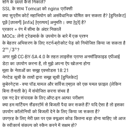
शनि के छल्ले कैसे निकालें?
SSL के साथ Tomcat को nginx प्रॉक्सी
क्या सुप्रीम कोर्ट महाभियोग को असंवैधानिक घोषित कर सकता है? [डुप्लिकेट]
पूछें [उपसर्ग] [infix] [प्रत्यय] अनुमति। क्या [पूरे] है?
प्रकार = रंग में सीमा के अंदर निकालें
MOCs: लेगो ट्रेडमार्क के उपयोग के बारे में एक प्रश्न
के बेहतर अभिसरण के लिए स्टर्न-ब्रोकोट पेड़ को नियोजित किया जा सकता है
2
m
/
3
n
?
अगर मुझे CC-BY-SA 4.0 के तहत लाइसेंस प्राप्त अनमॉडिफाइड एपीआई
डेटा का उपयोग करना है, तो मुझे अपना ऐप खोलना होगा
मूसा के नेताओं का समूह एक्सोडस 18:21
नेस्टेड सूची के तत्वों द्वारा समूह सूची [डुप्लिकेट]
कुबेरनेट्स - क्या पॉड.यामल और सर्विस.एम्एल को एक यमल फ़ाइल (लेकिन
बिना तैनाती के) में संयोजित करना संभव है
एक नए ढेर संपादक के लिए ऑप्ट-इन अल्फा परीक्षण
क्या हम मार्टियन सैंडस्टॉर्म से बिजली पैदा कर सकते हैं? यदि ऐसा है तो इसका
उपयोग कॉलोनियों को बिजली देने के लिए किया जा सकता है?
उपग्रह के लिए मेरी छत पर एक क्यूआर कोड कितना बड़ा होना चाहिए जो आज
के स्वीकार्य संकल्प को स्कैन करने में सक्षम हो?