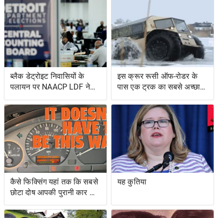
ब्लैक डेट्रोइट निवासियों के
इस क्रूर रूसी ऑफ-रोडर के
पलायन पर NAACP LDF ने
पास एक ट्रक का सबसे अच्छा
मुकदमा किया, मिशिगन के वोट
और एक उभयचर टैंक का सबसे
सर्टिफिकेशन को रोकने के
अच्छा है
प्रयासों के लिए वोटिंग अधिकार
अधिनियम का उल्लंघन
कैसे फिक्सिंग यहां तक ​​कि सबसे
यह कुतिया
छोटा दोष आपकी पुरानी कार को
नया जैसा महसूस करा सकता है