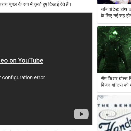
ाध युगल के रूप में घूमते हुए दिखाई देते हैं।
जॉब वांटेड: हीथ 
के लिए नई सह-हो
सैम फिशर घोस्ट 
विजन गॉगल्स को मंज