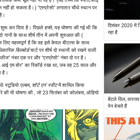
प्रशंसक अभी भूल नहीं पा रहे हैं। (यह तथ्य कि स्पॉटिफाई
न नहीं हो सकता है।) "एस्प्रेसो" लगातार चौथे स्थान पर
 है।
दिसंबर 2020 में ड
ा शुरू कर दिया है। पिछले हफ्ते, यह घोषणा की गई थी कि
रहा है
ो गानों के साथ शीर्ष तीन में अपनी शुरुआत की (
के लिए महत्वपूर्ण है कि वह इसे केवल बीटल्स के साथ
िकारिक बिलबोर्ड
चार्ट पर शीर्ष दो स्थानों को रखने वाली
्लीज" नंबर एक पर और "एस्प्रेसो" नंबर दो पर है।
्रेंड, आई एम बोर" का रिकॉर्ड रखा था, जब वह 25 साल और
ा है।
ठे स्टूडियो एल्बम,
शॉर्ट एन' स्वीट
में शामिल किया
रे की
भी घोषणा की , जो 23 सितंबर को कोलंबस, ओहियो
बेंटले विल, वास्त
पेन बेचते हैं