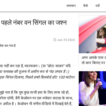
समाचार
कैसे
पदों
े पहले नंबर वन सिंगल का जश्न
Jun 25 2024
रवेश कर गया है
अगर आपके पास क्र
तो कार किराए पर क
्मिंदा नहीं कर रहा है, मदरफकर। (या "छोटा साकर" यदि
ष्ट समकक्ष की तुलना में असीम रूप से गंदा लगता है।)
र-एक सिंगल दिलाया, पिछले हफ्ते बिलबोर्ड हॉट 100
चार्टपर
मुझे पता है कि तुम कुछ ताजी हवा के लिए तरस रहे हो,
िनेता प्रेमी, बैरी केओघन पर एक मजेदार कटाक्ष के साथ,
अपील है। केओघन भी संगीत वीडियो में दिखाई देते हैं,