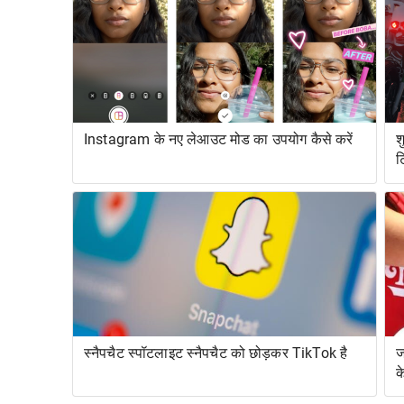
Instagram के नए लेआउट मोड का उपयोग कैसे करें
श
ट
स्नैपचैट स्पॉटलाइट स्नैपचैट को छोड़कर TikTok है
ज
क