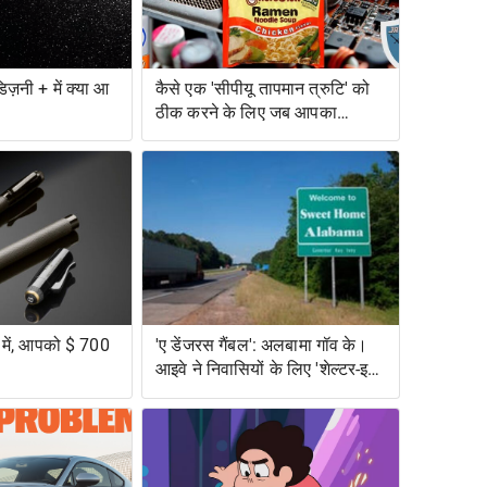
िज़नी + में क्या आ
कैसे एक 'सीपीयू तापमान त्रुटि' को
ठीक करने के लिए जब आपका
कंप्यूटर बहुत गर्म हो जाता है
व में, आपको $ 700
'ए डेंजरस गैंबल': अलबामा गॉव के।
आइवे ने निवासियों के लिए 'शेल्टर-इन-
प्लेस' के लिए मना कर दिया, विशेष
रूप से जोखिम में काले अलबामा को
छोड़कर