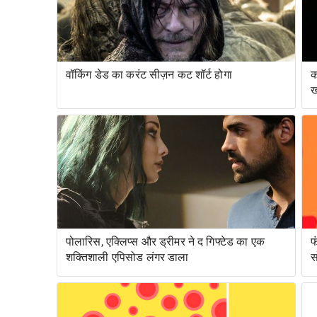
वॉकिंग डेड का करंट सीज़न कट शॉर्ट होगा
क
ख
पोलारिस, एक्लिप्स और ड्रीमर ने द गिफ्टेड का एक
फ
शक्तिशाली एपिसोड लंगर डाला
स