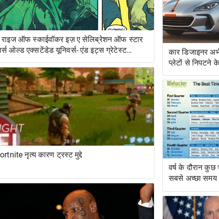
 राइज ऑफ स्काईवॉकर इज़ ए सेलिब्रेशन ऑफ स्टार
ार्स ओल्ड एक्सटेंडेड यूनिवर्स- एंड इट्स ग्रेटेस्ट
कार डिजाइनर अभी
ेस्ट्यूडिएशन
प्लेटों से निपटने 
हैं
ortnite नृत्य कारण ट्रस्ट मुद्दे
वर्ष के दौरान कुछ
सबसे अच्छा समय