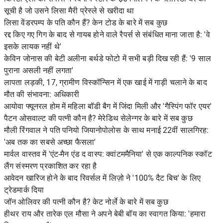
सूची है जो उसने लिसा मैरी प्रेस्ले से खरीदा था
लिसा वेंडरपम्प के पति कौन हैं? केन टोड के बारे में सब कुछ
रद्द किए गए गिग के बाद से गायब होने वाले रैपर्स से संबंधित माना जाता है: 'वे
इसके लायक नहीं थे'
केविन जोनास की बेटी अलीना बर्थडे फोटो में सभी बड़ी दिख रही हैं: '9 साल
पुराना असली नहीं लगता'
लापता लड़की, 17, ग्रामीण विस्कॉन्सिन में एक खाई में गाड़ी चलाने के बाद
मौत की संभावना: अधिकारी
आयोवा फ्यूनरल होम में महिला बॉडी बैग में जिंदा मिली और 'गैस्पिंग फॉर एयर'
पैटन ओसवाल्ट की पत्नी कौन है? मेरेडिथ सेलेन्गर के बारे में सब कुछ
मौली रिंगवाल ने पति पनियो जियानोपोलोस के साथ मनाई 22वीं सालगिरह:
'अब तक का सबसे अच्छा फैसला'
मार्वल वास्तव में 'एंट-मैन एंड द वास्प: क्वांटममैनिया' से एक काल्पनिक स्कॉट
लैंग संस्मरण प्रकाशित कर रहा है
आवेदन खारिज होने के बाद रिवर्सल में लिज़ो ने '100% दैट बिच' के लिए
ट्रेडमार्क दिया
जॉन ओलिवर की पत्नी कौन है? केट नोर्ले के बारे में सब कुछ
हीथर राय और तारेक एल मौसा ने अपने बेबी बॉय का स्वागत किया: 'हमारा