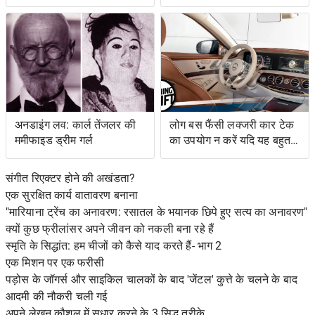
वीडियो
स्वाद के साथ एक बचत किसान
के लिए नेतृत्व की
अनडाइंग लव: कार्ल तेंजलर की
लोग बस फैंसी लक्जरी कार टेक
ममीफाइड ड्रीम गर्ल
का उपयोग न करें यदि यह बहुत
जटिल है
संगीत रिएक्टर होने की अखंडता?
एक सुरक्षित कार्य वातावरण बनाना
"मारियाना ट्रेंच का अनावरण: रसातल के भयानक छिपे हुए सत्य का अनावरण"
क्यों कुछ फ्रीलांसर अपने जीवन को नकली बना रहे हैं
स्मृति के सिद्धांत: हम चीजों को कैसे याद करते हैं- भाग 2
एक मिशन पर एक फरीसी
पड़ोस के जॉगर्स और साइकिल चालकों के बाद 'जेंटल' कुत्ते के चलने के बाद
आदमी की नौकरी चली गई
अपने लेखन कौशल में सुधार करने के 3 सिद्ध तरीके