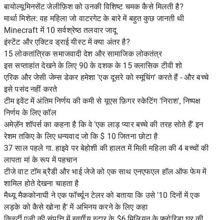
बायोल्यूमिनसेंट जेलीफ़िश को उनकी विशिष्ट चमक कैसे मिलती है?
मार्था मिशेल: वह महिला जो वाटरगेट के बारे में बहुत कुछ जानती थी
Minecraft में 10 सर्वश्रेष्ठ तलवार जादू
इंस्टेंट और एक्टिव ड्राई यीस्ट में क्या अंतर है?
15 लोकतांत्रिक समाजवादी देश और सामाजिक लोकतंत्र
इस सप्ताहांत देखने के लिए 90 के दशक के 15 क्लासिक टीवी शो
एरिक और जेसी जेम्स डेकर हमेशा 'एक दूसरे को स्मूचिंग' करते हैं - और बच्चे
इसे पसंद नहीं करते
टीम इवेंट में अंतिम निर्णय की कमी से यूएस फ़िगर स्केटिंग 'निराश', निष्पक्ष
निर्णय के लिए कॉल
अमेज़ॅन शॉपर्स का कहना है कि वे 'एक लाड़ प्यार बच्चे की तरह सोते हैं' इन
रेशम तकिए के लिए धन्यवाद जो कि $ 10 जितना छोटा है
37 साल पहले गा. हाइवे पर बेहोशी की हालत में मिली महिला की 4 बच्चों की
लापता मां के रूप में पहचान
टीजे वाट टॉम ब्रैडी और भाई जेजे को एक साथ एनएफएल हॉल ऑफ फेम में
शामिल होते देखना चाहता है
मैथ्यू मैककोनाघी ने एक फॉर्च्यून टेलर को बताया कि उसे '10 दिनों में एक
लड़के को कैसे खोना है' में अभिनय करने के लिए कहा
किर्स्टी एली की संपत्ति में स्वर्गीय स्टार के $6 मिलियन के फ्लोरिडा घर की