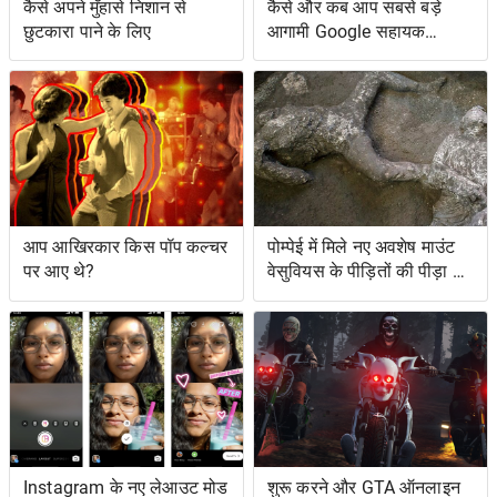
कैसे अपने मुँहासे निशान से
कैसे और कब आप सबसे बड़े
छुटकारा पाने के लिए
आगामी Google सहायक
सुविधाओं तक पहुँच सकते हैं
आप आखिरकार किस पॉप कल्चर
पोम्पेई में मिले नए अवशेष माउंट
पर आए थे?
वेसुवियस के पीड़ितों की पीड़ा को
दर्शाते हैं
Instagram के नए लेआउट मोड
शुरू करने और GTA ऑनलाइन