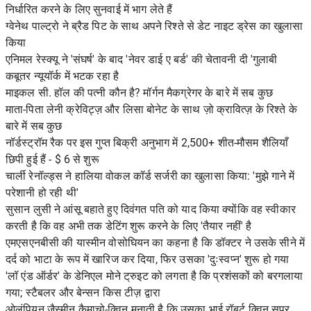
निर्धारित करने के लिए सुनवाई में भाग लेते हैं
ग्वेनेथ पाल्ट्रो ने ब्रैड पिट के साथ अपने रिश्ते से डेट नाइट ड्रेस का खुलासा
किया
एनिमल रेस्क्यू ने 'संघर्ष' के बाद 'नेवर डाई ए बर्ड' की चेतावनी दी 'गुलाबी
कबूतर न्यूयॉर्क में भटक रहा है
माइकल सी. हॉल की पत्नी कौन है? मॉर्गन मैकग्रेगर के बारे में सब कुछ
माता-पिता लेनी क्रेविट्ज़ और लिसा बोनेट के साथ ज़ो क्रावित्ज़ के रिश्ते के
बारे में सब कुछ
नॉर्डस्ट्रॉम रैक पर इस गुप्त बिक्री अनुभाग में 2,500+ शीत-मौसम शैलियाँ
छिपी हुई हैं - $ 6 से शुरू
चार्ली रेनॉल्ड्स ने हालिया वोकल कॉर्ड सर्जरी का खुलासा किया: 'मुझे गाने में
परेशानी हो रही थी'
सुसान लुसी ने आंसू बहाते हुए दिवंगत पति को याद किया क्योंकि वह स्वीकार
करती है कि वह अभी तक डेटिंग शुरू करने के लिए 'तैयार नहीं' है
एमएसएनबीसी की यास्मीन वोसोघियन का कहना है कि डॉक्टर ने उसके सीने में
दर्द को भाटा के रूप में खारिज कर दिया, फिर उसका 'दुःस्वप्न' शुरू हो गया
'लॉ एंड ऑर्डर' के डेनिएल मोने ट्रुइट को लगता है कि प्रशंसकों को बरगलाया
गया; स्टैबलर और बेन्सन किस टीज़ द्वारा
ओलंपियन जैस्मीन कैमाचो-क्विन मनाती है कि उसका भाई रॉबर्ट क्विन सुपर