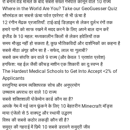
रो बनाम वेड मामले के बाद सबसे सख्त गर्भपात कानून वाले 10 राज्य
Where in the World Are You? Take our GeoGuesser Quiz
सौरमंडल का सबसे ऊंचा पर्वत एवरेस्ट से भी ऊंचा है
12 रंगीन मेंढक प्रजातियाँ: टाई-डाई डिज़ाइन से लेकर दुर्लभ रंगों तक
हमारे पानी को साफ रखने में मदद करने के लिए अपने बाल दान करें
इंग्लैंड के 10 महल: मध्यकालीन किलों से लेकर हवेलियों तक
समय मौजूद नहीं हो सकता है, कुछ भौतिकविदों और दार्शनिकों का कहना है
सबसे मीठा अंगूर कौन सा है - सफेद, लाल या गुलाबी?
सबसे कम संपत्ति कर वाले 9 राज्य (और केवल 1 प्रशांत प्रवेश)
हगफिश: यह ईल जैसी कीचड़ मशीन एक शिकारी का दुःस्वप्न है
The Hardest Medical Schools to Get Into Accept <2% of
Applicants
वस्तुनिष्ठ बनाम व्यक्तिपरक सोच और अनुप्रयोग
उच्चतम अपराध दर वाले 10 राज्य
सबसे शक्तिशाली पोकेमोन कार्ड कौन सा है?
आपके गेम में नई जान फूंकने के लिए 10 बेहतरीन Minecraft मॉड्स
माया एंजेलो से 5 वाक्पटु और स्थायी उद्धरण
विश्व की सबसे कठोर लकड़ी कौन सी है?
समुद्र की गहराई में छिपे 10 सबसे डरावने समुद्री जीव