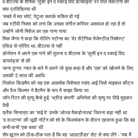
द बीटल्स के शीर्षक 'लुसी इन द स्काई विद डायमंड्स' पर पॉल मेकार्टनी की
क्या प्रतिक्रिया थी
'सबवे में मत सोएं', पेटुला क्लार्क चकित हो गई
जब स्टीवी निक्स को लगा कि उनका संगीत करियर असफल हो रहा है तो
उन्होंने जोनी मिशेल का एक गाना गाया
मिक जैगर ने कहा कि रोलिंग स्टोन्स का 'देर सैटेनिक मेजेस्टीज़ रिक्वेस्ट'
एसिड से प्रेरित था, बीटल्स से नहीं
डोनोवन ने अपने एक गाने की तुलना द बीटल्स के 'लुसी इन द स्काई विद
डायमंड्स' से की
जाना दुग्गर: प्यार के बारे में उसने जो कुछ कहा है और 'एक' को खोजने के लिए
उसकी 5 साल की अवधि
निकोल किडमैन को यह एक आकर्षक विशेषता पसंद आई जिसे माइकल कीटन
और वैल किल्मर ने बैटमैन के रूप में साझा किया था
जॉन रिटर की मृत्यु कैसे हुई: 'थ्रीज़ कंपनी' अभिनेता की मृत्यु पर पीछे मुड़कर
देखें
फ्रैंक सिनात्रा का 'माई वे' उनके 'ओल्ड मैकडोनाल्ड' जितना बड़ा नहीं था
'द वाल्टन्स' की जूडी नॉर्टन को शो के फिल्मांकन के दौरान एहसास हुआ कि वह
कभी-कभी 'एक बव्वा' थीं
सैम ह्यूगन को ठीक-ठीक पता है कि वह 'आउटलैंडर' सेट से क्या लेंगे - 'जब मैं