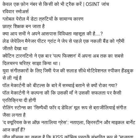
केवल एक फ़ोन नंबर से किसी को भी ट्रैक करें | OSINT जांच
रविवार स्मोअर्स
ग्लोबल पेरोल में डेटा त्रुटियों के सामान्य कारण
छात्र शिक्षक बन जाता है
क्या आप सभी ने अपने आसपास विविधता महसूस की है....?
लेड जेपेलिन मैनेजर पीटर ग्रांट ने जेप से पहले एक नकली बैंड को ग्रैमी
जीतते देखा था
क्वेंटिन टारनटिनो ने एक बार 'पल्प फिक्शन' में अपना अब तक का सबसे
दिलचस्प चरित्र साझा किया था।
युवा संगीतकारों के लिए जिमी पेज की सलाह सीधे मोटिवेशनल स्पीकर हैंडबुक
से ली गई है
पॉल मेकार्टनी को बीटल्स के बारे में सच्चाई बताने से क्यों रोका गया?
पॉल मेकार्टनी ने कल्पना की कि उसकी माँ ने उसकी सफलता पर कैसी
प्रतिक्रिया दी होगी
रोलिंग स्टोन्स का 'सिम्पैथी फॉर द डेविल' मूल रूप से ब्राजीलियाई संगीत
जैसा लगता है
'द क्यूरियस केस ऑफ़ नतालिया ग्रेस': नताएला, क्रिस्टीन और माइकल बार्नेट
आज कहाँ हैं?
जीन सीमन्स का कहना है कि KISS कॉमिक पुस्तकें संभावित रूप से "मानवता