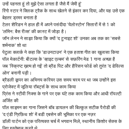
उन्हें पहनता हूं तो मुझे ऐसा लगता है जैसे मैं जेमी हूं'
रिंगो स्टार ने क्लिक ट्रैक के साथ खेलने से इंकार कर दिया, और यह उसे एक
बेहतर ड्रमर बनाता है
टेलर शेरिडन ने हाल ही में अपने पसंदीदा 'येलोस्टोन' सितारों में से 1 को
'लॉमेन: बैस रीव्स' की कास्ट में जोड़ा है।
जॉन लेनन ने साझा किया कि क्यों 'द टुनाइट शो' उनका अब तक का 'सबसे
शर्मनाक' शो था
पेटुला क्लार्क ने कहा कि 'डाउनटाउन' ने एक हताश गीत का खुलासा किया
पॉल मेकार्टनी: बीटल्स के 'व्हाइट एल्बम' से सफ़रिंग मेड 1 गाना अच्छा है
जब 'स्क्रिप्ट ख़त्म हो गई' तो ब्रैड पिट और हैरिसन फोर्ड को तुरंत 'द डेविल्स
ओन' बनानी पड़ी।
ब्रैडली कूपर का अभिनय करियर उस समय चरम पर था जब उन्होंने इस
प्रोजेक्ट में जूलिया रॉबर्ट्स के साथ काम किया
प्रिंस ने स्टीवी निक्स के गाने पर एक घंटे तक काम किया और आधी रॉयल्टी
अर्जित की
पॉल साइमन का गाना जिसने बॉब डायलन की बिल्कुल सटीक पैरोडी की
'द एंडी ग्रिफ़िथ शो' में बडी एबसेन की भूमिका पर एक नज़र
डॉली पार्टन को एक परित्यक्त चर्च में भगवान मिले, स्थानीय किशोर सेक्स के
लिए इस्तेमाल करते थे