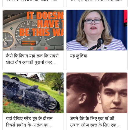
मुकदमा किया, मिशिगन के वोट
और एक उभयचर टैंक का सबसे
सर्टिफिकेशन को रोकने के
अच्छा है
प्रयासों के लिए वोटिंग अधिकार
अधिनियम का उल्लंघन
कैसे फिक्सिंग यहां तक ​​कि सबसे
यह कुतिया
छोटा दोष आपकी पुरानी कार को
नया जैसा महसूस करा सकता है
यहां देखिए ग्रैंड टूर के दौरान
अपने बेटे के लिए एक माँ की
रिचर्ड हामोंड के आतंक का
उन्मत्त खोज रक्त के लिए एक