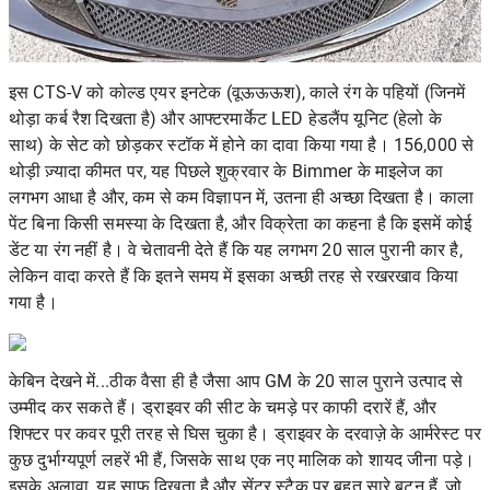
इस CTS-V को कोल्ड एयर इनटेक (वूऊऊऊश), काले रंग के पहियों (जिनमें
थोड़ा कर्ब रैश दिखता है) और आफ्टरमार्केट LED हेडलैंप यूनिट (हेलो के
साथ) के सेट को छोड़कर स्टॉक में होने का दावा किया गया है। 156,000 से
थोड़ी ज़्यादा कीमत पर, यह पिछले शुक्रवार के Bimmer के माइलेज का
लगभग आधा है और, कम से कम विज्ञापन में, उतना ही अच्छा दिखता है। काला
पेंट बिना किसी समस्या के दिखता है, और विक्रेता का कहना है कि इसमें कोई
डेंट या रंग नहीं है। वे चेतावनी देते हैं कि यह लगभग 20 साल पुरानी कार है,
लेकिन वादा करते हैं कि इतने समय में इसका अच्छी तरह से रखरखाव किया
गया है।
केबिन देखने में...ठीक वैसा ही है जैसा आप GM के 20 साल पुराने उत्पाद से
उम्मीद कर सकते हैं। ड्राइवर की सीट के चमड़े पर काफी दरारें हैं, और
शिफ्टर पर कवर पूरी तरह से घिस चुका है। ड्राइवर के दरवाज़े के आर्मरेस्ट पर
कुछ दुर्भाग्यपूर्ण लहरें भी हैं, जिसके साथ एक नए मालिक को शायद जीना पड़े।
इसके अलावा, यह साफ दिखता है और सेंटर स्टैक पर बहुत सारे बटन हैं, जो