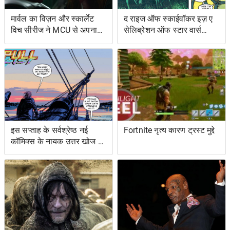
मार्वल का विज़न और स्कार्लेट
द राइज ऑफ स्काईवॉकर इज़ ए
विच सीरीज ने MCU से अपना
सेलिब्रेशन ऑफ स्टार वार्स
शोअरनर चुना
ओल्ड एक्सटेंडेड यूनिवर्स- एंड
इट्स ग्रेटेस्ट रेस्ट्यूडिएशन
इस सप्ताह के सर्वश्रेष्ठ नई
Fortnite नृत्य कारण ट्रस्ट मुद्दे
कॉमिक्स के नायक उत्तर खोज रहे
हैं ... और प्रतिशोध समुद्र पर