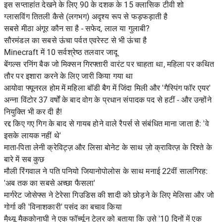
इस सप्ताहांत देखने के लिए 90 के दशक के 15 क्लासिक टीवी शो
ग्लासविंग तितली कैसे (लगभग) अदृश्य रूप से फड़फड़ाती है
सबसे मीठा अंगूर कौन सा है - सफेद, लाल या गुलाबी?
सौरमंडल का सबसे ऊंचा पर्वत एवरेस्ट से भी ऊंचा है
Minecraft में 10 सर्वश्रेष्ठ तलवार जादू
बेंगल्स रनिंग बैक जो मिक्सन गिरफ्तारी वारंट पर चाहता था, महिला पर कथित
तौर पर इशारा करने के लिए जारी किया गया था
आयोवा फ्यूनरल होम में महिला बॉडी बैग में जिंदा मिली और 'गैस्पिंग फॉर एयर'
अन्ना विंटोर 37 वर्षों के बाद वोग के प्रधान संपादक पद से हटीं - और उन्होंने
नियुक्ति भी कर दी है!
रद्द किए गए गिग के बाद से गायब होने वाले रैपर्स से संबंधित माना जाता है: 'वे
इसके लायक नहीं थे'
माता-पिता लेनी क्रेविट्ज़ और लिसा बोनेट के साथ ज़ो क्रावित्ज़ के रिश्ते के
बारे में सब कुछ
मौली रिंगवाल ने पति पनियो जियानोपोलोस के साथ मनाई 22वीं सालगिरह:
'अब तक का सबसे अच्छा फैसला'
मार्गरेट जोसेफ्स ने टेरेसा गिउडिस की शादी को छोड़ने के लिए मेलिसा और जो
गोर्गा की 'विनाशकारी' पसंद का बचाव किया
मैथ्यू मैककोनाघी ने एक फॉर्च्यून टेलर को बताया कि उसे '10 दिनों में एक