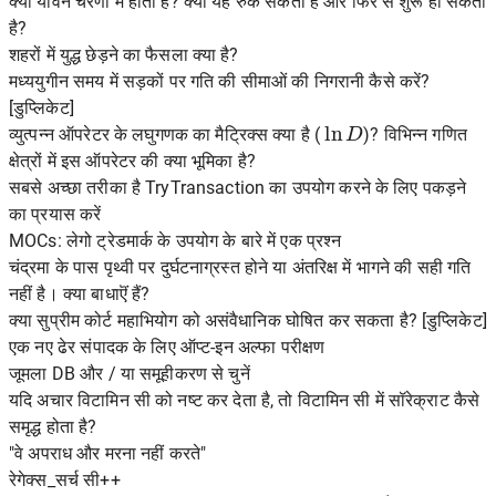
क्या यौवन चरणों में होता है? क्या यह रुक सकता है और फिर से शुरू हो सकता
है?
शहरों में युद्ध छेड़ने का फैसला क्या है?
मध्ययुगीन समय में सड़कों पर गति की सीमाओं की निगरानी कैसे करें?
[डुप्लिकेट]
ln
D
व्युत्पन्न ऑपरेटर के लघुगणक का मैट्रिक्स क्या है (
)? विभिन्न गणित
क्षेत्रों में इस ऑपरेटर की क्या भूमिका है?
सबसे अच्छा तरीका है TryTransaction का उपयोग करने के लिए पकड़ने
का प्रयास करें
MOCs: लेगो ट्रेडमार्क के उपयोग के बारे में एक प्रश्न
चंद्रमा के पास पृथ्वी पर दुर्घटनाग्रस्त होने या अंतरिक्ष में भागने की सही गति
नहीं है। क्या बाधाऎं हैं?
क्या सुप्रीम कोर्ट महाभियोग को असंवैधानिक घोषित कर सकता है? [डुप्लिकेट]
एक नए ढेर संपादक के लिए ऑप्ट-इन अल्फा परीक्षण
जूमला DB और / या समूहीकरण से चुनें
यदि अचार विटामिन सी को नष्ट कर देता है, तो विटामिन सी में सॉरेक्राट कैसे
समृद्ध होता है?
"वे अपराध और मरना नहीं करते"
रेगेक्स_सर्च सी++
{
a
n
}
n
a
1
=
−
1
4