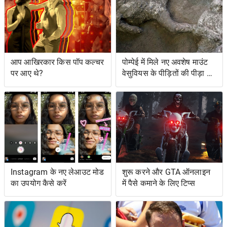
आप आखिरकार किस पॉप कल्चर
पोम्पेई में मिले नए अवशेष माउंट
पर आए थे?
वेसुवियस के पीड़ितों की पीड़ा को
दर्शाते हैं
Instagram के नए लेआउट मोड
शुरू करने और GTA ऑनलाइन
का उपयोग कैसे करें
में पैसे कमाने के लिए टिप्स