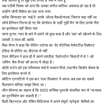
उन्हें पहनता हूं तो मुझे ऐसा लगता है जैसे मैं जेमी हूं'
जब स्टीवी निक्स को लगा कि उनका संगीत करियर असफल हो रहा है तो
उन्होंने जोनी मिशेल का एक गाना गाया
फ्रैंक सिनात्रा का 'माई वे' उनके 'ओल्ड मैकडोनाल्ड' जितना बड़ा नहीं था
जॉर्ज हैरिसन निराश हो गए कि डोनोवन के 'हर्डी गुर्डी मैन' के लिए उनके गीत
का इस्तेमाल नहीं किया गया
जाना दुग्गर: प्यार के बारे में उसने जो कुछ कहा है और 'एक' को खोजने के लिए
उसकी 5 साल की अवधि
मिक जैगर ने कहा कि रोलिंग स्टोन्स का 'देर सैटेनिक मेजेस्टीज़ रिक्वेस्ट'
एसिड से प्रेरित था, बीटल्स से नहीं
टेलर शेरिडन ने हाल ही में अपने पसंदीदा 'येलोस्टोन' सितारों में से 1 को
'लॉमेन: बैस रीव्स' की कास्ट में जोड़ा है।
डॉली पार्टन को एक परित्यक्त चर्च में भगवान मिले, स्थानीय किशोर सेक्स के
लिए इस्तेमाल करते थे
क्वेंटिन टारनटिनो ने एक बार 'पल्प फिक्शन' में अपना अब तक का सबसे
दिलचस्प चरित्र साझा किया था।
जीन सीमन्स का कहना है कि KISS कॉमिक पुस्तकें संभावित रूप से "मानवता
का पुनर्निर्माण कर सकती हैं।"
बिली क्रिस्टल और रॉबिन विलियम्स ने अपने संपूर्ण 'फ्रेंड्स' कैमियो का