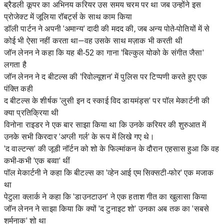
ब्रैडली कूपर का अभिनय करियर उस समय चरम पर था जब उन्होंने इस
प्रोजेक्ट में जूलिया रॉबर्ट्स के साथ काम किया
डॉली पार्टन ने अपनी 'अमान्य' दादी की मदद की, जब अन्य पोते-पोतियों में से
कोई भी ऐसा नहीं करता था—वह उसके साथ मज़ाक भी करती थी
जॉन लेनन ने कहा कि यह बी-52 का गाना 'बिल्कुल योको के संगीत जैसा'
लगता है
जॉन लेनन ने द बीटल्स की 'रिवोल्यूशन' में पुलिस पर टिप्पणी करते हुए एक
पंक्ति कही
द बीटल्स के शीर्षक 'लुसी इन द स्काई विद डायमंड्स' पर पॉल मेकार्टनी की
क्या प्रतिक्रिया थी
विनोना राइडर ने एक बार साझा किया था कि उनके करियर की शुरुआत में
उनके सभी किरदार 'अग्ली गर्ल' के रूप में लिखे गए थे।
'द वाल्टन्स' की जूडी नॉर्टन को शो के फिल्मांकन के दौरान एहसास हुआ कि वह
कभी-कभी 'एक बव्वा' थीं
पॉल मेकार्टनी ने कहा कि बीटल्स का 'व्हेन आई एम सिक्सटी-फोर' एक मजाक
था
पेटुला क्लार्क ने कहा कि 'डाउनटाउन' ने एक हताश गीत का खुलासा किया
जॉन लेनन ने साझा किया कि क्यों 'द टुनाइट शो' उनका अब तक का 'सबसे
शर्मनाक' शो था