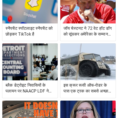
स्नैपचैट स्पॉटलाइट स्नैपचैट को
जॉय चेस्टनट ने 72 वेट हॉट डॉग
छोड़कर TikTok है
को सूंघकर अमेरिका के सम्मान
की रक्षा की
ब्लैक डेट्रोइट निवासियों के
इस क्रूर रूसी ऑफ-रोडर के
पलायन पर NAACP LDF ने
पास एक ट्रक का सबसे अच्छा
मुकदमा किया, मिशिगन के वोट
और एक उभयचर टैंक का सबसे
सर्टिफिकेशन को रोकने के
अच्छा है
प्रयासों के लिए वोटिंग अधिकार
अधिनियम का उल्लंघन