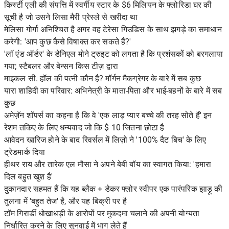
किर्स्टी एली की संपत्ति में स्वर्गीय स्टार के $6 मिलियन के फ्लोरिडा घर की
सूची है जो उसने लिसा मैरी प्रेस्ले से खरीदा था
मेलिसा गोर्गा अनिश्चित है अगर वह टेरेसा गिउडिस के साथ झगड़े का समाधान
करेगी: 'आप कुछ कैसे विषाक्त कर सकते हैं?'
'लॉ एंड ऑर्डर' के डेनिएल मोने ट्रुइट को लगता है कि प्रशंसकों को बरगलाया
गया; स्टैबलर और बेन्सन किस टीज़ द्वारा
माइकल सी. हॉल की पत्नी कौन है? मॉर्गन मैकग्रेगर के बारे में सब कुछ
यारा शाहिदी का परिवार: अभिनेत्री के माता-पिता और भाई-बहनों के बारे में सब
कुछ
अमेज़ॅन शॉपर्स का कहना है कि वे 'एक लाड़ प्यार बच्चे की तरह सोते हैं' इन
रेशम तकिए के लिए धन्यवाद जो कि $ 10 जितना छोटा है
आवेदन खारिज होने के बाद रिवर्सल में लिज़ो ने '100% दैट बिच' के लिए
ट्रेडमार्क दिया
हीथर राय और तारेक एल मौसा ने अपने बेबी बॉय का स्वागत किया: 'हमारा
दिल बहुत खुश है'
दुकानदार सहमत हैं कि यह ब्लैक + डेकर फ्लोर स्वीपर एक पारंपरिक झाड़ू की
तुलना में 'बहुत तेज' है, और यह बिक्री पर है
टॉम गिरार्डी धोखाधड़ी के आरोपों पर मुकदमा चलाने की अपनी योग्यता
निर्धारित करने के लिए सुनवाई में भाग लेते हैं