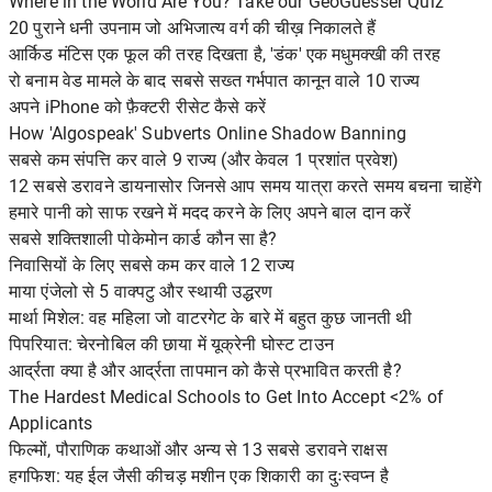
Where in the World Are You? Take our GeoGuesser Quiz
20 पुराने धनी उपनाम जो अभिजात्य वर्ग की चीख़ निकालते हैं
आर्किड मंटिस एक फूल की तरह दिखता है, 'डंक' एक मधुमक्खी की तरह
रो बनाम वेड मामले के बाद सबसे सख्त गर्भपात कानून वाले 10 राज्य
अपने iPhone को फ़ैक्टरी रीसेट कैसे करें
How 'Algospeak' Subverts Online Shadow Banning
सबसे कम संपत्ति कर वाले 9 राज्य (और केवल 1 प्रशांत प्रवेश)
12 सबसे डरावने डायनासोर जिनसे आप समय यात्रा करते समय बचना चाहेंगे
हमारे पानी को साफ रखने में मदद करने के लिए अपने बाल दान करें
सबसे शक्तिशाली पोकेमोन कार्ड कौन सा है?
निवासियों के लिए सबसे कम कर वाले 12 राज्य
माया एंजेलो से 5 वाक्पटु और स्थायी उद्धरण
मार्था मिशेल: वह महिला जो वाटरगेट के बारे में बहुत कुछ जानती थी
पिपरियात: चेरनोबिल की छाया में यूक्रेनी घोस्ट टाउन
आर्द्रता क्या है और आर्द्रता तापमान को कैसे प्रभावित करती है?
The Hardest Medical Schools to Get Into Accept <2% of
Applicants
फिल्मों, पौराणिक कथाओं और अन्य से 13 सबसे डरावने राक्षस
हगफिश: यह ईल जैसी कीचड़ मशीन एक शिकारी का दुःस्वप्न है