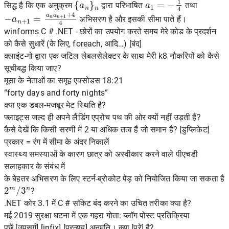
सिद्ध है कि एक अनुक्रम
द्वारा परिभाषित
तथा
−
a
n
+
1
=
a
n
a
n
+
1
+
4
4
अभिसरण है और इसकी सीमा पाते हैं।
winforms C # .NET - छोरों का उपयोग करते समय मेरे कोड के प्रदर्शन
को कैसे सुधारें (के लिए, foreach, आदि…) [बंद]
क्लाइंट-गो द्वारा एक जटिल लेबलसेलेक्टर के साथ मेरी k8 नौकरियों को कैसे
सूचीबद्ध किया जाए?
मूसा के नेताओं का समूह एक्सोडस 18:21
“forty days and forty nights”
क्या एक डबल-मजबूर मेट स्थिति है?
फ्लाइट्स जल्द ही अपने लैंडिंग एप्रोच पथ की ओर क्यों नहीं उड़ती हैं?
कैसे देखें कि किसी सरणी में 2 या अधिक तत्व हैं जो समान हैं? [डुप्लिकेट]
प्रकार = रंग में सीमा के अंदर निकालें
स्वास्थ्य समस्याओं के कारण छात्र को अस्वीकार करने वाले पीएचडी
सलाहकार के संबंध में
के बेहतर अभिसरण के लिए स्टर्न-ब्रोकोट पेड़ को नियोजित किया जा सकता है
2
m
/
3
n
?
.NET कोर 3.1 में C # सॉकेट बंद करने का उचित तरीका क्या है?
मई 2019 सुरक्षा घटना में एक गहरा गोता: ब्लॉग पोस्ट प्रतिक्रिया
पूछें [उपसर्ग] [infix] [प्रत्यय] अनुमति। क्या [पूरे] है?