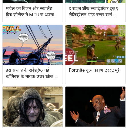
मार्वल का विज़न और स्कार्लेट
द राइज ऑफ स्काईवॉकर इज़ ए
विच सीरीज ने MCU से अपना
सेलिब्रेशन ऑफ स्टार वार्स
शोअरनर चुना
ओल्ड एक्सटेंडेड यूनिवर्स- एंड
इट्स ग्रेटेस्ट रेस्ट्यूडिएशन
इस सप्ताह के सर्वश्रेष्ठ नई
Fortnite नृत्य कारण ट्रस्ट मुद्दे
कॉमिक्स के नायक उत्तर खोज रहे
हैं ... और प्रतिशोध समुद्र पर