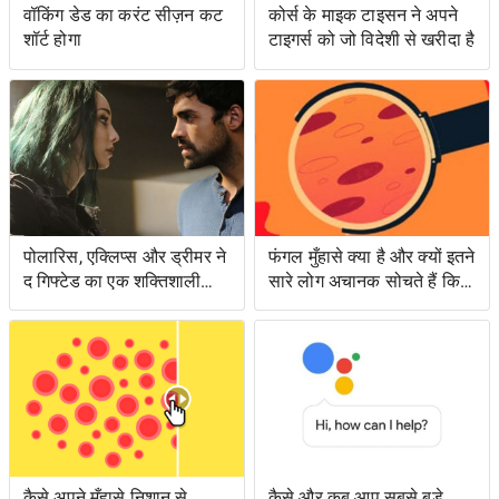
वॉकिंग डेड का करंट सीज़न कट
कोर्स के माइक टाइसन ने अपने
शॉर्ट होगा
टाइगर्स को जो विदेशी से खरीदा है
पोलारिस, एक्लिप्स और ड्रीमर ने
फंगल मुँहासे क्या है और क्यों इतने
द गिफ्टेड का एक शक्तिशाली
सारे लोग अचानक सोचते हैं कि
एपिसोड लंगर डाला
उनके पास क्या है?
कैसे अपने मुँहासे निशान से
कैसे और कब आप सबसे बड़े