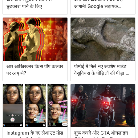
छुटकारा पाने के लिए
आगामी Google सहायक
सुविधाओं तक पहुँच सकते हैं
आप आखिरकार किस पॉप कल्चर
पोम्पेई में मिले नए अवशेष माउंट
पर आए थे?
वेसुवियस के पीड़ितों की पीड़ा को
दर्शाते हैं
Instagram के नए लेआउट मोड
शुरू करने और GTA ऑनलाइन