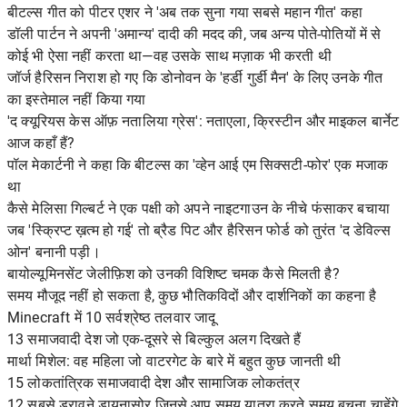
बीटल्स गीत को पीटर एशर ने 'अब तक सुना गया सबसे महान गीत' कहा
डॉली पार्टन ने अपनी 'अमान्य' दादी की मदद की, जब अन्य पोते-पोतियों में से
कोई भी ऐसा नहीं करता था—वह उसके साथ मज़ाक भी करती थी
जॉर्ज हैरिसन निराश हो गए कि डोनोवन के 'हर्डी गुर्डी मैन' के लिए उनके गीत
का इस्तेमाल नहीं किया गया
'द क्यूरियस केस ऑफ़ नतालिया ग्रेस': नताएला, क्रिस्टीन और माइकल बार्नेट
आज कहाँ हैं?
पॉल मेकार्टनी ने कहा कि बीटल्स का 'व्हेन आई एम सिक्सटी-फोर' एक मजाक
था
कैसे मेलिसा गिल्बर्ट ने एक पक्षी को अपने नाइटगाउन के नीचे फंसाकर बचाया
जब 'स्क्रिप्ट ख़त्म हो गई' तो ब्रैड पिट और हैरिसन फोर्ड को तुरंत 'द डेविल्स
ओन' बनानी पड़ी।
बायोल्यूमिनसेंट जेलीफ़िश को उनकी विशिष्ट चमक कैसे मिलती है?
समय मौजूद नहीं हो सकता है, कुछ भौतिकविदों और दार्शनिकों का कहना है
Minecraft में 10 सर्वश्रेष्ठ तलवार जादू
13 समाजवादी देश जो एक-दूसरे से बिल्कुल अलग दिखते हैं
मार्था मिशेल: वह महिला जो वाटरगेट के बारे में बहुत कुछ जानती थी
15 लोकतांत्रिक समाजवादी देश और सामाजिक लोकतंत्र
12 सबसे डरावने डायनासोर जिनसे आप समय यात्रा करते समय बचना चाहेंगे