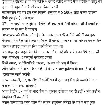
दुकानदार सहमत हैं कि यह ब्लैक + डेकर फ्लोर स्वीपर एक पारंपरिक झाड़ू की
तुलना में 'बहुत तेज' है, और यह बिक्री पर है
नॉर्डस्ट्रॉम रैक पर इस गुप्त बिक्री अनुभाग में 2,500+ शीत-मौसम शैलियाँ
छिपी हुई हैं - $ 6 से शुरू
37 साल पहले गा. हाइवे पर बेहोशी की हालत में मिली महिला की 4 बच्चों की
लापता मां के रूप में पहचान
JWoww की मंगेतर कौन है? जैक क्लेटन कारपिनेलो के बारे में सब कुछ
बेंगल्स रनिंग बैक जो मिक्सन गिरफ्तारी वारंट पर चाहता था, महिला पर कथित
तौर पर इशारा करने के लिए जारी किया गया था
'द प्राइस इज़ राइट' के लंबे समय तक होस्ट रहे बॉब बार्कर का 99 साल की
उम्र में निधन: 'द वर्ल्ड्स ग्रेटेस्ट एमसी'
जिमी बफेट, 'मार्गरीटाविले' गायक, 76 वर्ष की आयु में निधन
ड्वेन जॉनसन ने कहा कि उनकी माँ देर रात कार दुर्घटना के बाद 'ठीक' हैं,
'मूल्यांकन जारी रखेंगी'
लापता लड़की, 17, ग्रामीण विस्कॉन्सिन में एक खाई में गाड़ी चलाने के बाद
मौत की संभावना: अधिकारी
अन्ना विंटोर 37 वर्षों के बाद वोग के प्रधान संपादक पद से हटीं - और उन्होंने
नियुक्ति भी कर दी है!
जेसन कैनेडी की पत्नी कौन है? लॉरेन स्क्रैग्स कैनेडी के बारे में सब कुछ