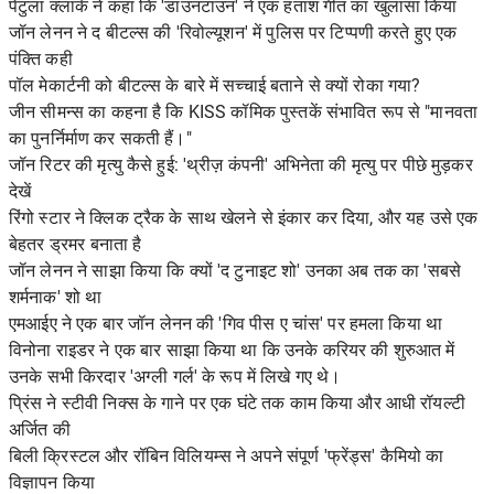
पेटुला क्लार्क ने कहा कि 'डाउनटाउन' ने एक हताश गीत का खुलासा किया
जॉन लेनन ने द बीटल्स की 'रिवोल्यूशन' में पुलिस पर टिप्पणी करते हुए एक
पंक्ति कही
पॉल मेकार्टनी को बीटल्स के बारे में सच्चाई बताने से क्यों रोका गया?
जीन सीमन्स का कहना है कि KISS कॉमिक पुस्तकें संभावित रूप से "मानवता
का पुनर्निर्माण कर सकती हैं।"
जॉन रिटर की मृत्यु कैसे हुई: 'थ्रीज़ कंपनी' अभिनेता की मृत्यु पर पीछे मुड़कर
देखें
रिंगो स्टार ने क्लिक ट्रैक के साथ खेलने से इंकार कर दिया, और यह उसे एक
बेहतर ड्रमर बनाता है
जॉन लेनन ने साझा किया कि क्यों 'द टुनाइट शो' उनका अब तक का 'सबसे
शर्मनाक' शो था
एमआईए ने एक बार जॉन लेनन की 'गिव पीस ए चांस' पर हमला किया था
विनोना राइडर ने एक बार साझा किया था कि उनके करियर की शुरुआत में
उनके सभी किरदार 'अग्ली गर्ल' के रूप में लिखे गए थे।
प्रिंस ने स्टीवी निक्स के गाने पर एक घंटे तक काम किया और आधी रॉयल्टी
अर्जित की
बिली क्रिस्टल और रॉबिन विलियम्स ने अपने संपूर्ण 'फ्रेंड्स' कैमियो का
विज्ञापन किया