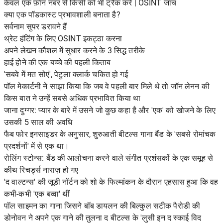
केवल एक फ़ोन नंबर से किसी को भी ट्रैक करें | OSINT जांच
क्या एक पॉडकास्ट प्रभावशाली बनाता है?
सर्वनाम सुपर डरावने हैं
थ्रेट हंटिंग के लिए OSINT इकट्ठा करना
अपने लेखन कौशल में सुधार करने के 3 सिद्ध तरीके
हाई होने की एक बच्चे की पहली किताब
'सबवे में मत सोएं', पेटुला क्लार्क चकित हो गई
पॉल मेकार्टनी ने साझा किया कि जब वे पहली बार मिले थे तो जॉन लेनन की
किस बात ने उन्हें सबसे अधिक प्रभावित किया था
जाना दुग्गर: प्यार के बारे में उसने जो कुछ कहा है और 'एक' को खोजने के लिए
उसकी 5 साल की अवधि
फैब फोर इनसाइडर के अनुसार, शुरुआती बीटल्स गाना बैंड के 'सबसे रोमांचक
प्रदर्शनों' में से एक था।
रोलिंग स्टोन्स: बैंड की आलोचना करने वाले संगीत प्रशंसकों के एक समूह से
कीथ रिचर्ड्स नाराज़ हो गए
'द वाल्टन्स' की जूडी नॉर्टन को शो के फिल्मांकन के दौरान एहसास हुआ कि वह
कभी-कभी 'एक बव्वा' थीं
पॉल साइमन का गाना जिसने बॉब डायलन की बिल्कुल सटीक पैरोडी की
डोनोवन ने अपने एक गाने की तुलना द बीटल्स के 'लुसी इन द स्काई विद