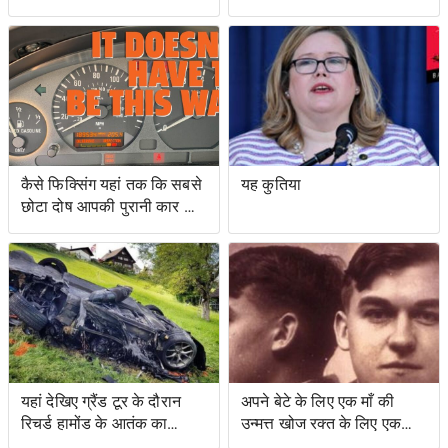
मुकदमा किया, मिशिगन के वोट
और एक उभयचर टैंक का सबसे
सर्टिफिकेशन को रोकने के
अच्छा है
प्रयासों के लिए वोटिंग अधिकार
अधिनियम का उल्लंघन
कैसे फिक्सिंग यहां तक ​​कि सबसे
यह कुतिया
छोटा दोष आपकी पुरानी कार को
नया जैसा महसूस करा सकता है
यहां देखिए ग्रैंड टूर के दौरान
अपने बेटे के लिए एक माँ की
रिचर्ड हामोंड के आतंक का
उन्मत्त खोज रक्त के लिए एक
वीडियो
स्वाद के साथ एक बचत किसान