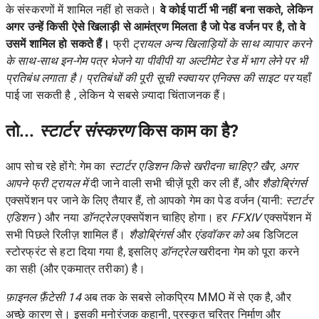
के संस्करणों में शामिल नहीं हो सकते।
वे कोई पार्टी भी नहीं बना सकते, लेकिन
अगर उन्हें किसी ऐसे खिलाड़ी से आमंत्रण मिलता है जो पेड वर्जन पर है, तो वे
उसमें शामिल हो सकते हैं।
फ्री
ट्रायल अन्य खिलाड़ियों के साथ व्यापार करने
के साथ-साथ इन-गेम पत्र भेजने या पीवीपी या अल्टीमेट रेड में भाग लेने पर भी
प्रतिबंध लगाता है। प्रतिबंधों की पूरी सूची स्क्वायर एनिक्स की साइट पर
यहाँ
पाई जा सकती है , लेकिन ये सबसे ज़्यादा चिंताजनक हैं।
तो...
स्टार्टर संस्करण
किस काम का है?
आप सोच रहे होंगे: गेम का
स्टार्टर एडिशन किसे खरीदना चाहिए? खैर, अगर
आपने
फ्री ट्रायल में
दी जाने वाली सभी चीज़ें पूरी कर ली हैं, और
शैडोब्रिंगर्स
एक्सपेंशन पर जाने के लिए तैयार हैं, तो आपको गेम का पेड वर्जन (यानी:
स्टार्टर
एडिशन
) और नया
डॉनट्रेल
एक्सपेंशन चाहिए होगा। हर
FFXIV
एक्सपेंशन
में
सभी पिछले रिलीज़ शामिल हैं।
शैडोब्रिंगर्स
और
एंडवॉकर को
अब डिजिटल
स्टोरफ्रंट से हटा दिया गया है, इसलिए
डॉनट्रेल
खरीदना गेम को पूरा करने
का सही (और एकमात्र तरीका) है।
फ़ाइनल फ़ैंटेसी 14
अब तक के सबसे लोकप्रिय MMO में से एक है, और
अच्छे कारण से। इसकी मनोरंजक कहानी, पुरस्कृत चरित्र निर्माण और