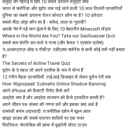
समुद्र की गहराई में छिपे 10 सबसे डरावने समुद्री जीव
भारत से फ्लोरिडा और यूरोप तक पाई जाने वाली 10 लाल तितली प्रजातियाँ
दुनिया का सबसे डरावना रोलर कोस्टर कौन सा है? 10 दावेदार
सबसे मीठा अंगूर कौन सा है - सफेद, लाल या गुलाबी?
आपके गेम में नई जान फूंकने के लिए 10 बेहतरीन Minecraft मॉड्स
Where in the World Are You? Take our GeoGuesser Quiz
सबसे कम संपत्ति कर वाले 9 राज्य (और केवल 1 प्रशांत प्रवेश)
'द अल्काट्राज़ ऑफ़ द रॉकीज़': एडीएक्स फ्लोरेंस से कभी कोई क्यों नहीं बचता
है?
The Secrets of Airline Travel Quiz
यूरोप के 9 महल जो अपने प्रतीक के रूप में योग्य हैं
12 रंगीन मेंढक प्रजातियाँ: टाई-डाई डिज़ाइन से लेकर दुर्लभ रंगों तक
How 'Algospeak' Subverts Online Shadow Banning
अपने iPhone को फ़ैक्टरी रीसेट कैसे करें
आर्द्रता क्या है और आर्द्रता तापमान को कैसे प्रभावित करती है?
अपने जीवन पथ संख्या की गणना करें और इसका क्या अर्थ है
वामपंथी बनाम उदारवादी: राजनीतिक दर्शन में सूक्ष्म अंतर
व्हाइट हाउस की सबसे यादगार शादियों पर एक नजर
पिपरियात: चेरनोबिल की छाया में यूक्रेनी घोस्ट टाउन