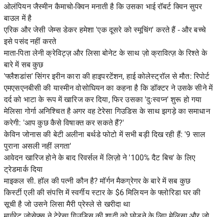
ओलंपियन जैस्मीन कैमाचो-क्विन मनाती है कि उसका भाई रॉबर्ट क्विन सुपर
बाउल में है
एरिक और जेसी जेम्स डेकर हमेशा 'एक दूसरे को स्मूचिंग' करते हैं - और बच्चे
इसे पसंद नहीं करते
माता-पिता लेनी क्रेविट्ज़ और लिसा बोनेट के साथ ज़ो क्रावित्ज़ के रिश्ते के
बारे में सब कुछ
'फ्लैशडांस' सिंगर इरीन कारा की हाइपरटेंशन, हाई कोलेस्ट्रॉल से मौत: रिपोर्ट
एमएसएनबीसी की यास्मीन वोसोघियन का कहना है कि डॉक्टर ने उसके सीने में
दर्द को भाटा के रूप में खारिज कर दिया, फिर उसका 'दुःस्वप्न' शुरू हो गया
मेलिसा गोर्गा अनिश्चित है अगर वह टेरेसा गिउडिस के साथ झगड़े का समाधान
करेगी: 'आप कुछ कैसे विषाक्त कर सकते हैं?'
केविन जोनास की बेटी अलीना बर्थडे फोटो में सभी बड़ी दिख रही हैं: '9 साल
पुराना असली नहीं लगता'
आवेदन खारिज होने के बाद रिवर्सल में लिज़ो ने '100% दैट बिच' के लिए
ट्रेडमार्क दिया
माइकल सी. हॉल की पत्नी कौन है? मॉर्गन मैकग्रेगर के बारे में सब कुछ
किर्स्टी एली की संपत्ति में स्वर्गीय स्टार के $6 मिलियन के फ्लोरिडा घर की
सूची है जो उसने लिसा मैरी प्रेस्ले से खरीदा था
मार्गरेट जोसेफ्स ने टेरेसा गिउडिस की शादी को छोड़ने के लिए मेलिसा और जो