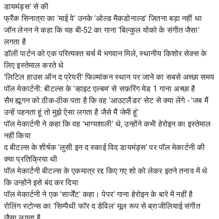
डायमंड्स' से की
फ्रैंक सिनात्रा का 'माई वे' उनके 'ओल्ड मैकडोनाल्ड' जितना बड़ा नहीं था
जॉन लेनन ने कहा कि यह बी-52 का गाना 'बिल्कुल योको के संगीत जैसा'
लगता है
डॉली पार्टन को एक परित्यक्त चर्च में भगवान मिले, स्थानीय किशोर सेक्स के
लिए इस्तेमाल करते थे
'लिटिल हाउस ऑन द प्रेयरी' फिल्मांकन स्थान पर जाने का सबसे अच्छा समय
पॉल मेकार्टनी: बीटल्स के 'व्हाइट एल्बम' से सफ़रिंग मेड 1 गाना अच्छा है
सैम ह्यूगन को ठीक-ठीक पता है कि वह 'आउटलैंडर' सेट से क्या लेंगे - 'जब मैं
उन्हें पहनता हूं तो मुझे ऐसा लगता है जैसे मैं जेमी हूं'
पॉल मेकार्टनी ने कहा कि वह 'भाग्यशाली' थे, उन्होंने कभी हेरोइन का इस्तेमाल
नहीं किया
द बीटल्स के शीर्षक 'लुसी इन द स्काई विद डायमंड्स' पर पॉल मेकार्टनी की
क्या प्रतिक्रिया थी
पॉल मेकार्टनी बीटल्स के एकमात्र रद्द किए गए शो को लेकर इतने तनाव में थे
कि उन्होंने इसे बंद कर दिया
पॉल मेकार्टनी ने एक 'सार्जेंट' कहा। पेपर' गाना हेरोइन के बारे में नहीं है
रोलिंग स्टोन्स का 'सिम्पैथी फॉर द डेविल' मूल रूप से ब्राजीलियाई संगीत
जैसा लगता है