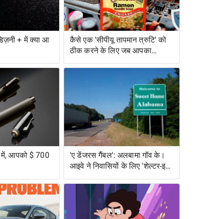
िज़नी + में क्या आ
कैसे एक 'सीपीयू तापमान त्रुटि' को
ठीक करने के लिए जब आपका
कंप्यूटर बहुत गर्म हो जाता है
व में, आपको $ 700
'ए डेंजरस गैंबल': अलबामा गॉव के।
आइवे ने निवासियों के लिए 'शेल्टर-इन-
प्लेस' के लिए मना कर दिया, विशेष
रूप से जोखिम में काले अलबामा को
छोड़कर