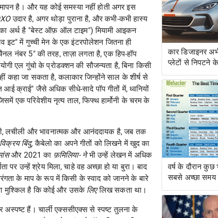
ा समापन है। और यह कोई समस्या नहीं होती अगर इस
OXO
उदार है, अगर थोड़ा पुराना है, और कभी-कभी हास्य
सका अर्थ है "बेस्ट ऑफ़ ऑल टाइम") मियामी आइकन
 इट" में गुच्ची मेन के एक इंटरपोलेशन जितना ही
कार डिजाइनर अभी
"चैनल नंबर 5" की तरह, ताज़ा लगता है, एक हिप-हॉप
प्लेटों से निपटने 
गी एल गुंचो के प्रोडक्शन की सौजन्यता है, बिना किसी
हैं
नहीं कहा जा सकता है, कलाकार जिन्होंने साल के शीर्ष से
न आई क्राई" जैसे अधिक सीधे-सादे पॉप गीतों में, ध्वनियों
में एक परिवेशीय नृत्य ताल, फिफ्थ हार्मोनी के चरम के
 रही, लचीली और भावनात्मक और आनंददायक है, जब तक
क्रय बिंदु,
कैबेलो का अपने गीतों को लिखने में खुद का
मांस
और 2021 का
फ़मिलिया- ने
भी उन्हें लेखन में अधिक
ा पर उन्हें श्रेय मिला, चाहे वह अच्छा हो या बुरा। बाद
वर्ष के दौरान कुछ
सबसे अच्छा समय
रंगता के माप के रूप में किसी के स्वाद को जानने के बारे
रना मुश्किल है कि कोई और उसके
लिए
लिख सकता था।
और अस्पष्ट हैं।
चार्ली एक्ससीएक्स से स्पष्ट तुलना
के