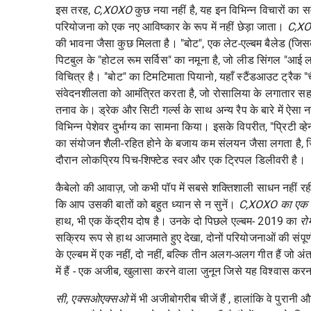
इस तरह,
C,XOXO
कुछ नया नहीं है, यह इन विभिन्न विचारों क
परियोजना को एक नए आविष्कार के रूप में नहीं छेड़ा जाता।
C,X
की भावना जैसा कुछ मिलता है। "बोट", एक लेट-एल्बम बैलेड (जि
पिटबुल के "होटल रूम सर्विस" का नमूना है, जो लीड सिंगल "आई लव
विचित्र है। "बोट" का टिमटिमाता पियानो, यहाँ स्टैंडआउट ट्रैक 
संवेदनशीलता को आमंत्रित करता है, जो रोसालिया के लगातार सहयो
तनाव के। ड्रेक और सिटी गर्ल्स के साथ अन्य रैप के बारे में ऐसा 
विभिन्न पेशेवर दुर्भाग्य का सामना किया। इसके विपरीत, "प्रिटी व्हे
का संयोजन शैली-रहित होने के बजाय कम संलयन जैसा लगता है, जिस
दौरान लोकप्रिय पिच-शिफ्टेड स्वर और एक ट्रिपल डिलीवरी है।
कैबेलो की आवाज़, जो कभी पॉप में सबसे शक्तिशाली साधन नहीं
कि आप उसकी बातों को बहुत ध्यान से न सुनें।
C,XOXO का एक वि
हाथ, भी एक केंद्रीय दोष है। उनके दो पिछले एल्बम- 2019 का
रो
सक्रिय रूप से हाथ आजमाते हुए देखा, दोनों परियोजनाओं की संपूर्णत
के एल्बम में एक नहीं, दो नहीं, बल्कि तीन अलग-अलग गीत हैं जो अंत
में हैं - एक अजीब, खुलासा करने वाला जुनून जिसे यह विश्वास क
सी, एक्सओएक्सओ
में भी अजीबोगरीब चीजें हैं , हालांकि वे पुरानी 