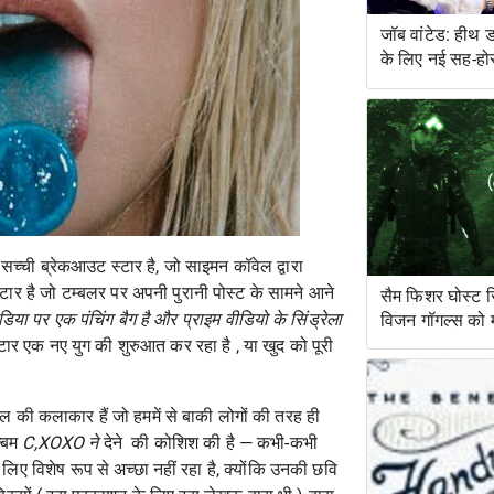
जॉब वांटेड: हीथ 
के लिए नई सह-हो
सच्ची ब्रेकआउट स्टार है, जो साइमन कॉवेल द्वारा
स्टार है जो टम्बलर पर अपनी पुरानी पोस्ट के सामने आने
सैम फिशर घोस्ट 
िया पर एक पंचिंग बैग है और प्राइम वीडियो के सिंड्रेला
विजन गॉगल्स को मंज
्टार
एक नए युग की शुरुआत कर रहा
है , या खुद को पूरी
की कलाकार हैं जो हममें से बाकी लोगों की तरह ही
ल्बम
C,XOXO ने
देने
की कोशिश की है — कभी-कभी
िए विशेष रूप से अच्छा नहीं रहा है, क्योंकि उनकी छवि