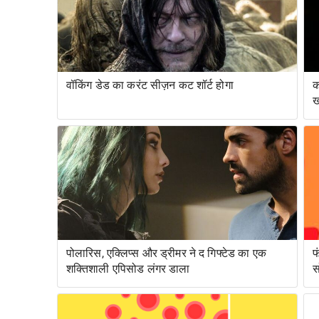
वॉकिंग डेड का करंट सीज़न कट शॉर्ट होगा
क
ख
पोलारिस, एक्लिप्स और ड्रीमर ने द गिफ्टेड का एक
फ
शक्तिशाली एपिसोड लंगर डाला
स