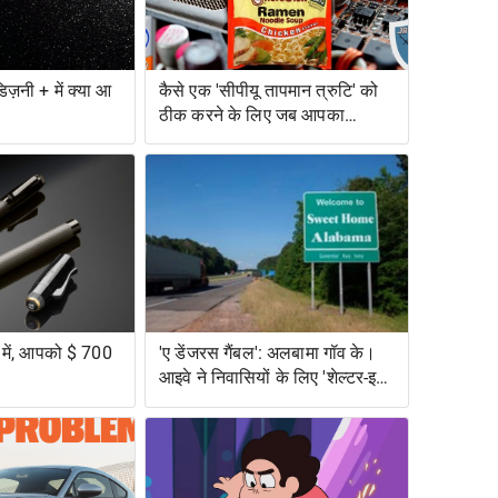
िज़नी + में क्या आ
कैसे एक 'सीपीयू तापमान त्रुटि' को
ठीक करने के लिए जब आपका
कंप्यूटर बहुत गर्म हो जाता है
व में, आपको $ 700
'ए डेंजरस गैंबल': अलबामा गॉव के।
आइवे ने निवासियों के लिए 'शेल्टर-इन-
प्लेस' के लिए मना कर दिया, विशेष
रूप से जोखिम में काले अलबामा को
छोड़कर