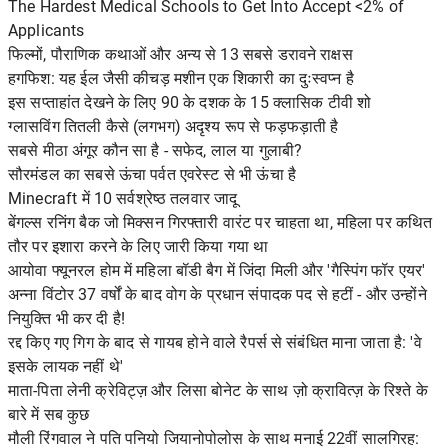
The Hardest Medical Schools to Get Into Accept <2% of
Applicants
फिल्मों, पौराणिक कथाओं और अन्य से 13 सबसे डरावने राक्षस
हगफिश: यह ईल जैसी कीचड़ मशीन एक शिकारी का दुःस्वप्न है
इस सप्ताहांत देखने के लिए 90 के दशक के 15 क्लासिक टीवी शो
ग्लासविंग तितली कैसे (लगभग) अदृश्य रूप से फड़फड़ाती है
सबसे मीठा अंगूर कौन सा है - सफेद, लाल या गुलाबी?
सौरमंडल का सबसे ऊंचा पर्वत एवरेस्ट से भी ऊंचा है
Minecraft में 10 सर्वश्रेष्ठ तलवार जादू
बेंगल्स रनिंग बैक जो मिक्सन गिरफ्तारी वारंट पर चाहता था, महिला पर कथित
तौर पर इशारा करने के लिए जारी किया गया था
आयोवा फ्यूनरल होम में महिला बॉडी बैग में जिंदा मिली और 'गैस्पिंग फॉर एयर'
अन्ना विंटोर 37 वर्षों के बाद वोग के प्रधान संपादक पद से हटीं - और उन्होंने
नियुक्ति भी कर दी है!
रद्द किए गए गिग के बाद से गायब होने वाले रैपर्स से संबंधित माना जाता है: 'वे
इसके लायक नहीं थे'
माता-पिता लेनी क्रेविट्ज़ और लिसा बोनेट के साथ ज़ो क्रावित्ज़ के रिश्ते के
बारे में सब कुछ
मौली रिंगवाल ने पति पनियो जियानोपोलोस के साथ मनाई 22वीं सालगिरह: