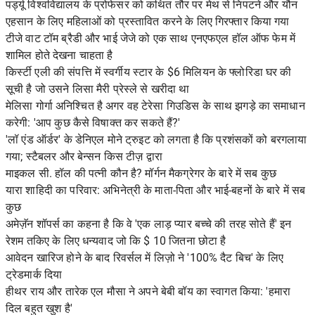
पर्ड्यू विश्वविद्यालय के प्रोफेसर को कथित तौर पर मेथ से निपटने और यौन
एहसान के लिए महिलाओं को प्रस्तावित करने के लिए गिरफ्तार किया गया
टीजे वाट टॉम ब्रैडी और भाई जेजे को एक साथ एनएफएल हॉल ऑफ फेम में
शामिल होते देखना चाहता है
किर्स्टी एली की संपत्ति में स्वर्गीय स्टार के $6 मिलियन के फ्लोरिडा घर की
सूची है जो उसने लिसा मैरी प्रेस्ले से खरीदा था
मेलिसा गोर्गा अनिश्चित है अगर वह टेरेसा गिउडिस के साथ झगड़े का समाधान
करेगी: 'आप कुछ कैसे विषाक्त कर सकते हैं?'
'लॉ एंड ऑर्डर' के डेनिएल मोने ट्रुइट को लगता है कि प्रशंसकों को बरगलाया
गया; स्टैबलर और बेन्सन किस टीज़ द्वारा
माइकल सी. हॉल की पत्नी कौन है? मॉर्गन मैकग्रेगर के बारे में सब कुछ
यारा शाहिदी का परिवार: अभिनेत्री के माता-पिता और भाई-बहनों के बारे में सब
कुछ
अमेज़ॅन शॉपर्स का कहना है कि वे 'एक लाड़ प्यार बच्चे की तरह सोते हैं' इन
रेशम तकिए के लिए धन्यवाद जो कि $ 10 जितना छोटा है
आवेदन खारिज होने के बाद रिवर्सल में लिज़ो ने '100% दैट बिच' के लिए
ट्रेडमार्क दिया
हीथर राय और तारेक एल मौसा ने अपने बेबी बॉय का स्वागत किया: 'हमारा
दिल बहुत खुश है'