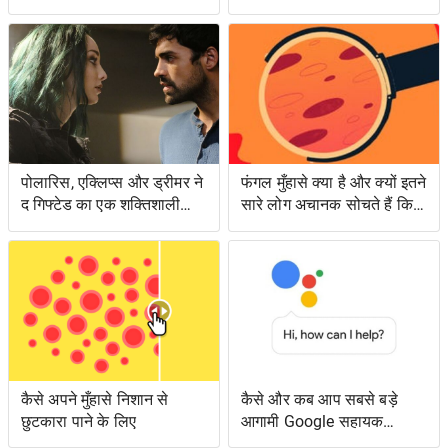
पोलारिस, एक्लिप्स और ड्रीमर ने
फंगल मुँहासे क्या है और क्यों इतने
द गिफ्टेड का एक शक्तिशाली
सारे लोग अचानक सोचते हैं कि
एपिसोड लंगर डाला
उनके पास क्या है?
कैसे अपने मुँहासे निशान से
कैसे और कब आप सबसे बड़े
छुटकारा पाने के लिए
आगामी Google सहायक
सुविधाओं तक पहुँच सकते हैं