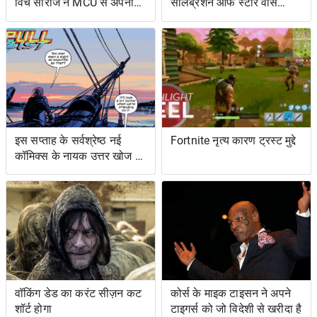
विच सीरीज ने MCU से अपना
सेलिब्रेशन ऑफ स्टार वार्स
शोअरनर चुना
ओल्ड एक्सटेंडेड यूनिवर्स- एंड
इट्स ग्रेटेस्ट रेस्ट्यूडिएशन
इस सप्ताह के सर्वश्रेष्ठ नई
Fortnite नृत्य कारण ट्रस्ट मुद्दे
कॉमिक्स के नायक उत्तर खोज रहे
हैं ... और प्रतिशोध समुद्र पर
वॉकिंग डेड का करंट सीज़न कट
कोर्स के माइक टाइसन ने अपने
शॉर्ट होगा
टाइगर्स को जो विदेशी से खरीदा है