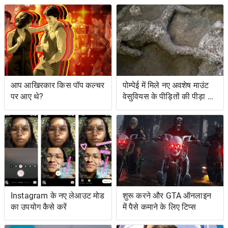
आप आखिरकार किस पॉप कल्चर
पोम्पेई में मिले नए अवशेष माउंट
पर आए थे?
वेसुवियस के पीड़ितों की पीड़ा को
दर्शाते हैं
Instagram के नए लेआउट मोड
शुरू करने और GTA ऑनलाइन
का उपयोग कैसे करें
में पैसे कमाने के लिए टिप्स