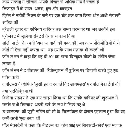
कार्य सप्ताह में सीखना आपके विचार से अधिक मायने रखता है
डिजाइन में दो साल- अच्छा, बुरा और बदसूरत…
प्रिंस ने स्टीवी निक्स के गाने पर एक घंटे तक काम किया और आधी रॉयल्टी
अर्जित की
ब्रैडली कूपर का अभिनय करियर उस समय चरम पर था जब उन्होंने इस
प्रोजेक्ट में जूलिया रॉबर्ट्स के साथ काम किया
डॉली पार्टन ने अपनी 'अमान्य' दादी की मदद की, जब अन्य पोते-पोतियों में से
कोई भी ऐसा नहीं करता था—वह उसके साथ मज़ाक भी करती थी
जॉन लेनन ने कहा कि यह बी-52 का गाना 'बिल्कुल योको के संगीत जैसा'
लगता है
जॉन लेनन ने द बीटल्स की 'रिवोल्यूशन' में पुलिस पर टिप्पणी करते हुए एक
पंक्ति कही
द बीटल्स के शीर्षक 'लुसी इन द स्काई विद डायमंड्स' पर पॉल मेकार्टनी की
क्या प्रतिक्रिया थी
विनोना राइडर ने एक बार साझा किया था कि उनके करियर की शुरुआत में
उनके सभी किरदार 'अग्ली गर्ल' के रूप में लिखे गए थे।
'द वाल्टन्स' की जूडी नॉर्टन को शो के फिल्मांकन के दौरान एहसास हुआ कि वह
कभी-कभी 'एक बव्वा' थीं
पॉल मेकार्टनी ने कहा कि बीटल्स का 'व्हेन आई एम सिक्सटी-फोर' एक मजाक