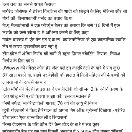
'अब तक का सबसे अच्छा फैसला'
मार्गरेट जोसेफ्स ने टेरेसा गिउडिस की शादी को छोड़ने के लिए मेलिसा और जो
गोर्गा की 'विनाशकारी' पसंद का बचाव किया
मैथ्यू मैककोनाघी ने एक फॉर्च्यून टेलर को बताया कि उसे '10 दिनों में एक
लड़के को कैसे खोना है' में अभिनय करने के लिए कहा
मार्वल वास्तव में 'एंट-मैन एंड द वास्प: क्वांटममैनिया' से एक काल्पनिक स्कॉट
लैंग संस्मरण प्रकाशित कर रहा है
टीम इवेंट में अंतिम निर्णय की कमी से यूएस फ़िगर स्केटिंग 'निराश', निष्पक्ष
निर्णय के लिए कॉल
JWoww की मंगेतर कौन है? जैक क्लेटन कारपिनेलो के बारे में सब कुछ
37 साल पहले गा. हाइवे पर बेहोशी की हालत में मिली महिला की 4 बच्चों की
लापता मां के रूप में पहचान
'टीन मॉम' की चेल्सी हाउसका ने एचजीटीवी शो सीज़न 2 के नवीनीकरण के
लिए आंसू भरी प्रतिक्रिया साझा की: 'इसका मतलब है'
जिमी बफेट, 'मार्गरीटाविले' गायक, 76 वर्ष की आयु में निधन
व्हूपी गोल्डबर्ग ने किट हैरिंगटन को अपना 'गेम ऑफ थ्रोन्स' दिखाया - प्रेरित
शौचालय: 'एक वास्तविक लौह सिंहासन'
लिसा वेंडरपम्प के पति कौन हैं? केन टोड के बारे में सब कुछ
नॉर्डस्ट्रॉम रैक पर इस गुप्त बिक्री अनुभाग में 2,500+ शीत-मौसम शैलियाँ