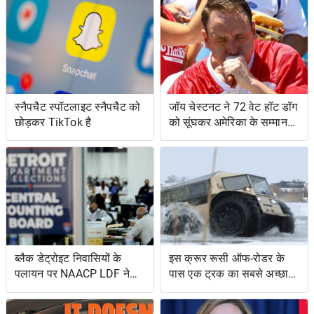
स्नैपचैट स्पॉटलाइट स्नैपचैट को
जॉय चेस्टनट ने 72 वेट हॉट डॉग
छोड़कर TikTok है
को सूंघकर अमेरिका के सम्मान
की रक्षा की
ब्लैक डेट्रोइट निवासियों के
इस क्रूर रूसी ऑफ-रोडर के
पलायन पर NAACP LDF ने
पास एक ट्रक का सबसे अच्छा
मुकदमा किया, मिशिगन के वोट
और एक उभयचर टैंक का सबसे
सर्टिफिकेशन को रोकने के
अच्छा है