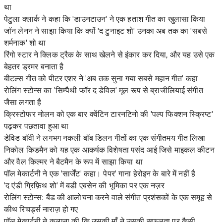
था
पेटुला क्लार्क ने कहा कि 'डाउनटाउन' ने एक हताश गीत का खुलासा किया
जॉन लेनन ने साझा किया कि क्यों 'द टुनाइट शो' उनका अब तक का 'सबसे
शर्मनाक' शो था
रिंगो स्टार ने क्लिक ट्रैक के साथ खेलने से इंकार कर दिया, और यह उसे एक
बेहतर ड्रमर बनाता है
बीटल्स गीत को पीटर एशर ने 'अब तक सुना गया सबसे महान गीत' कहा
रोलिंग स्टोन्स का 'सिम्पैथी फॉर द डेविल' मूल रूप से ब्राजीलियाई संगीत
जैसा लगता है
क्रिस्टोफर नोलन को एक बार क्वेंटिन टारनटिनो की 'पल्प फिक्शन स्क्रिप्ट'
पढ़कर पछतावा हुआ था
डेविड बॉवी ने लगभग नकली बॉब डिलन गीतों का एक संगीतमय गीत लिखा
निकोल किडमैन को यह एक आकर्षक विशेषता पसंद आई जिसे माइकल कीटन
और वैल किल्मर ने बैटमैन के रूप में साझा किया था
पॉल मेकार्टनी ने एक 'सार्जेंट' कहा। पेपर' गाना हेरोइन के बारे में नहीं है
'द एंडी ग्रिफ़िथ शो' में बडी एबसेन की भूमिका पर एक नज़र
रोलिंग स्टोन्स: बैंड की आलोचना करने वाले संगीत प्रशंसकों के एक समूह से
कीथ रिचर्ड्स नाराज़ हो गए
पॉल मेकार्टनी ने कल्पना की कि उसकी माँ ने उसकी सफलता पर कैसी