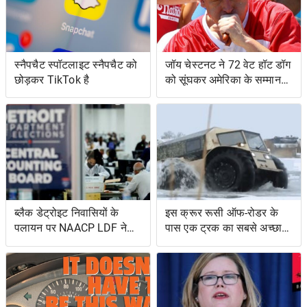
स्नैपचैट स्पॉटलाइट स्नैपचैट को
जॉय चेस्टनट ने 72 वेट हॉट डॉग
छोड़कर TikTok है
को सूंघकर अमेरिका के सम्मान
की रक्षा की
ब्लैक डेट्रोइट निवासियों के
इस क्रूर रूसी ऑफ-रोडर के
पलायन पर NAACP LDF ने
पास एक ट्रक का सबसे अच्छा
मुकदमा किया, मिशिगन के वोट
और एक उभयचर टैंक का सबसे
सर्टिफिकेशन को रोकने के
अच्छा है
प्रयासों के लिए वोटिंग अधिकार
अधिनियम का उल्लंघन