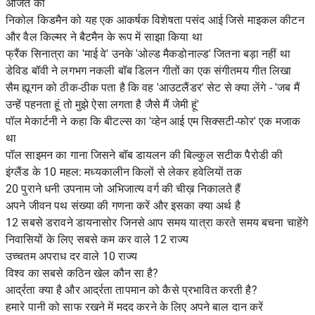
अर्जित की
निकोल किडमैन को यह एक आकर्षक विशेषता पसंद आई जिसे माइकल कीटन
और वैल किल्मर ने बैटमैन के रूप में साझा किया था
फ्रैंक सिनात्रा का 'माई वे' उनके 'ओल्ड मैकडोनाल्ड' जितना बड़ा नहीं था
डेविड बॉवी ने लगभग नकली बॉब डिलन गीतों का एक संगीतमय गीत लिखा
सैम ह्यूगन को ठीक-ठीक पता है कि वह 'आउटलैंडर' सेट से क्या लेंगे - 'जब मैं
उन्हें पहनता हूं तो मुझे ऐसा लगता है जैसे मैं जेमी हूं'
पॉल मेकार्टनी ने कहा कि बीटल्स का 'व्हेन आई एम सिक्सटी-फोर' एक मजाक
था
पॉल साइमन का गाना जिसने बॉब डायलन की बिल्कुल सटीक पैरोडी की
इंग्लैंड के 10 महल: मध्यकालीन किलों से लेकर हवेलियों तक
20 पुराने धनी उपनाम जो अभिजात्य वर्ग की चीख़ निकालते हैं
अपने जीवन पथ संख्या की गणना करें और इसका क्या अर्थ है
12 सबसे डरावने डायनासोर जिनसे आप समय यात्रा करते समय बचना चाहेंगे
निवासियों के लिए सबसे कम कर वाले 12 राज्य
उच्चतम अपराध दर वाले 10 राज्य
विश्व का सबसे कठिन खेल कौन सा है?
आर्द्रता क्या है और आर्द्रता तापमान को कैसे प्रभावित करती है?
हमारे पानी को साफ रखने में मदद करने के लिए अपने बाल दान करें