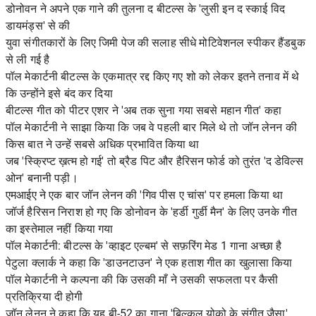
डोनोवन ने अपने एक गाने की तुलना द बीटल्स के 'लुसी इन द स्काई विद
डायमंड्स' से की
युवा संगीतकारों के लिए जिमी पेज की सलाह सीधे मोटिवेशनल स्पीकर हैंडबुक
से ली गई है
पॉल मेकार्टनी बीटल्स के एकमात्र रद्द किए गए शो को लेकर इतने तनाव में थे
कि उन्होंने इसे बंद कर दिया
बीटल्स गीत को पीटर एशर ने 'अब तक सुना गया सबसे महान गीत' कहा
पॉल मेकार्टनी ने साझा किया कि जब वे पहली बार मिले थे तो जॉन लेनन की
किस बात ने उन्हें सबसे अधिक प्रभावित किया था
जब 'स्क्रिप्ट ख़त्म हो गई' तो ब्रैड पिट और हैरिसन फोर्ड को तुरंत 'द डेविल्स
ओन' बनानी पड़ी।
एमआईए ने एक बार जॉन लेनन की 'गिव पीस ए चांस' पर हमला किया था
जॉर्ज हैरिसन निराश हो गए कि डोनोवन के 'हर्डी गुर्डी मैन' के लिए उनके गीत
का इस्तेमाल नहीं किया गया
पॉल मेकार्टनी: बीटल्स के 'व्हाइट एल्बम' से सफ़रिंग मेड 1 गाना अच्छा है
पेटुला क्लार्क ने कहा कि 'डाउनटाउन' ने एक हताश गीत का खुलासा किया
पॉल मेकार्टनी ने कल्पना की कि उसकी माँ ने उसकी सफलता पर कैसी
प्रतिक्रिया दी होगी
जॉन लेनन ने कहा कि यह बी-52 का गाना 'बिल्कुल योको के संगीत जैसा'