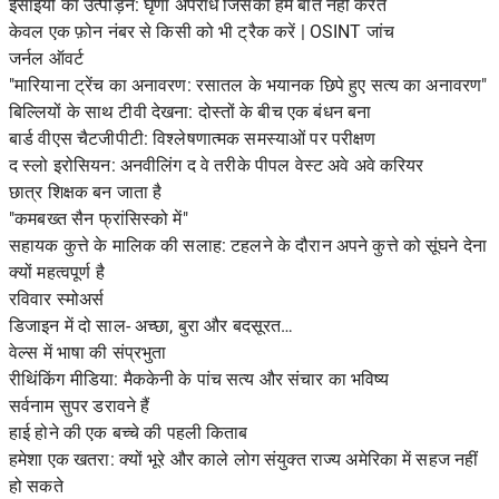
ईसाइयों का उत्पीड़न: घृणा अपराध जिसकी हम बात नहीं करते
केवल एक फ़ोन नंबर से किसी को भी ट्रैक करें | OSINT जांच
जर्नल ऑवर्ट
"मारियाना ट्रेंच का अनावरण: रसातल के भयानक छिपे हुए सत्य का अनावरण"
बिल्लियों के साथ टीवी देखना: दोस्तों के बीच एक बंधन बना
बार्ड वीएस चैटजीपीटी: विश्लेषणात्मक समस्याओं पर परीक्षण
द स्लो इरोसियन: अनवीलिंग द वे तरीके पीपल वेस्ट अवे अवे करियर
छात्र शिक्षक बन जाता है
"कमबख्त सैन फ्रांसिस्को में"
सहायक कुत्ते के मालिक की सलाह: टहलने के दौरान अपने कुत्ते को सूंघने देना
क्यों महत्वपूर्ण है
रविवार स्मोअर्स
डिजाइन में दो साल- अच्छा, बुरा और बदसूरत…
वेल्स में भाषा की संप्रभुता
रीथिंकिंग मीडिया: मैककेनी के पांच सत्य और संचार का भविष्य
सर्वनाम सुपर डरावने हैं
हाई होने की एक बच्चे की पहली किताब
हमेशा एक खतरा: क्यों भूरे और काले लोग संयुक्त राज्य अमेरिका में सहज नहीं
हो सकते