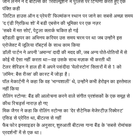
जॉन लेनन ने द बीटल्स की 'रिवोल्यूशन' में पुलिस पर टिप्पणी करते हुए एक
पंक्ति कही
'लिटिल हाउस ऑन द प्रेयरी' फिल्मांकन स्थान पर जाने का सबसे अच्छा समय
'द एंडी ग्रिफ़िथ शो' में बडी एबसेन की भूमिका पर एक नज़र
'सबवे में मत सोएं', पेटुला क्लार्क चकित हो गई
ब्रैडली कूपर का अभिनय करियर उस समय चरम पर था जब उन्होंने इस
प्रोजेक्ट में जूलिया रॉबर्ट्स के साथ काम किया
डॉली पार्टन ने अपनी 'अमान्य' दादी की मदद की, जब अन्य पोते-पोतियों में से
कोई भी ऐसा नहीं करता था—वह उसके साथ मज़ाक भी करती थी
टेलर शेरिडन ने हाल ही में अपने पसंदीदा 'येलोस्टोन' सितारों में से 1 को
'लॉमेन: बैस रीव्स' की कास्ट में जोड़ा है।
पॉल मेकार्टनी ने कहा कि वह 'भाग्यशाली' थे, उन्होंने कभी हेरोइन का इस्तेमाल
नहीं किया
रोलिंग स्टोन्स: बैंड की आलोचना करने वाले संगीत प्रशंसकों के एक समूह से
कीथ रिचर्ड्स नाराज़ हो गए
मिक जैगर ने कहा कि रोलिंग स्टोन्स का 'देर सैटेनिक मेजेस्टीज़ रिक्वेस्ट'
एसिड से प्रेरित था, बीटल्स से नहीं
फैब फोर इनसाइडर के अनुसार, शुरुआती बीटल्स गाना बैंड के 'सबसे रोमांचक
प्रदर्शनों' में से एक था।