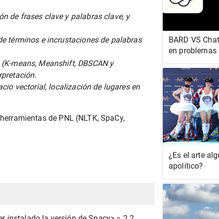
ón de frases clave y palabras clave, y
 de términos e incrustaciones de palabras
BARD VS Chat
en problemas 
 (K-means, Meanshift, DBSCAN y
rpretación.
cio vectorial, localización de lugares en
es herramientas de PNL (NLTK, SpaCy,
¿Es el arte al
apolítico?
 instalado la versión de Spacy> = 2.2.