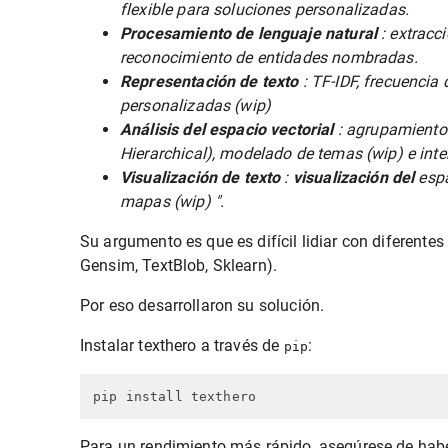
flexible para soluciones personalizadas.
Procesamiento de lenguaje natural
: extracci
reconocimiento de entidades nombradas.
Representación de texto
: TF-IDF, frecuencia
personalizadas (wip)
Análisis del espacio vectorial
: agrupamiento
Hierarchical), modelado de temas (wip) e inte
Visualización de texto
:
visualización del
espa
mapas (wip) ".
Su argumento es que es difícil lidiar con diferent
Gensim, TextBlob, Sklearn).
Por eso desarrollaron su solución.
Instalar texthero a través de
:
pip
Para un rendimiento más rápido, asegúrese de haber