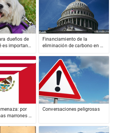
para dueños de
Financiamiento de la
é es importante
eliminación de carbono en el
erro huela
año fiscal 24
ina
amenaza: por
Conversaciones peligrosas
nas marrones y
den sentirse
os Estados