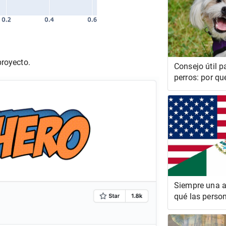
proyecto.
Consejo útil 
perros: por qu
dejar que su p
mientras cam
Siempre una 
qué las perso
negras no pue
cómodas en l