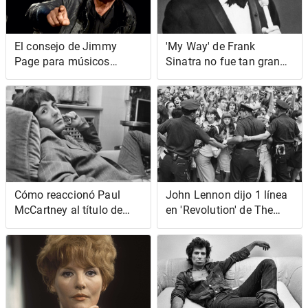
El consejo de Jimmy
'My Way' de Frank
Page para músicos
Sinatra no fue tan grande
jóvenes proviene
como su 'Old MacDonald'
directamente del Manual
del orador motivacional
Cómo reaccionó Paul
John Lennon dijo 1 línea
McCartney al título de
en 'Revolution' de The
'Lucy in the Sky with
Beatles comentó sobre la
Diamonds' de The
policía
Beatles