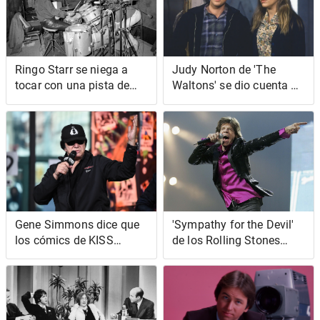
Ringo Starr se niega a
Judy Norton de 'The
tocar con una pista de
Waltons' se dio cuenta de
clic y eso lo convierte en
que a veces era 'una
un mejor baterista
mocosa' cuando filmaba
el programa
Gene Simmons dice que
'Sympathy for the Devil'
los cómics de KISS
de los Rolling Stones
podrían "recrear la
sonaba originalmente
humanidad"
como música brasileña