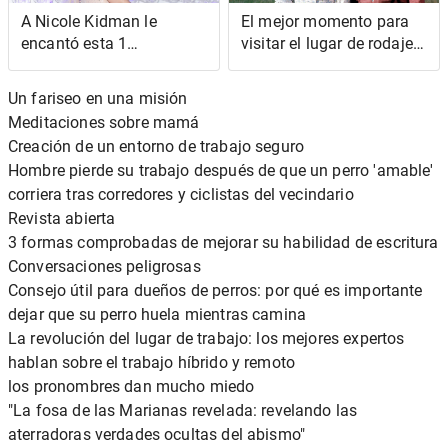
A Nicole Kidman le
El mejor momento para
encantó esta 1
visitar el lugar de rodaje
característica atractiva
de 'La casita de la
que Michael Keaton y Val
pradera'
Un fariseo en una misión
Kilmer compartieron
Meditaciones sobre mamá
como Batman
Creación de un entorno de trabajo seguro
Hombre pierde su trabajo después de que un perro 'amable'
corriera tras corredores y ciclistas del vecindario
Revista abierta
3 formas comprobadas de mejorar su habilidad de escritura
Conversaciones peligrosas
Consejo útil para dueños de perros: por qué es importante
dejar que su perro huela mientras camina
La revolución del lugar de trabajo: los mejores expertos
hablan sobre el trabajo híbrido y remoto
los pronombres dan mucho miedo
"La fosa de las Marianas revelada: revelando las
aterradoras verdades ocultas del abismo"