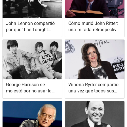
John Lennon compartió
Cómo murió John Ritter:
por qué 'The Tonight
una mirada retrospectiva
Show' fue el programa
a la muerte del actor de
'más vergonzoso' en el
'Three's Company'
que jamás había estado
George Harrison se
Winona Ryder compartió
molestó por no usar la
una vez que todos sus
letra de 'Hurdy Gurdy
personajes fueron
Man' de Donovan
escritos como la 'chica
fea' al principio de su
carrera