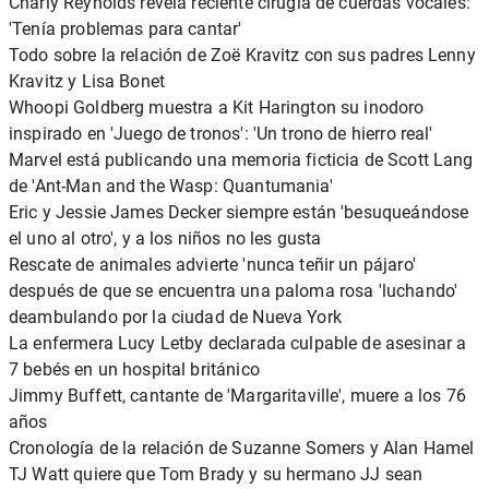
Charly Reynolds revela reciente cirugía de cuerdas vocales:
'Tenía problemas para cantar'
Todo sobre la relación de Zoë Kravitz con sus padres Lenny
Kravitz y Lisa Bonet
Whoopi Goldberg muestra a Kit Harington su inodoro
inspirado en 'Juego de tronos': 'Un trono de hierro real'
Marvel está publicando una memoria ficticia de Scott Lang
de 'Ant-Man and the Wasp: Quantumania'
Eric y Jessie James Decker siempre están 'besuqueándose
el uno al otro', y a los niños no les gusta
Rescate de animales advierte 'nunca teñir un pájaro'
después de que se encuentra una paloma rosa 'luchando'
deambulando por la ciudad de Nueva York
La enfermera Lucy Letby declarada culpable de asesinar a
7 bebés en un hospital británico
Jimmy Buffett, cantante de 'Margaritaville', muere a los 76
años
Cronología de la relación de Suzanne Somers y Alan Hamel
TJ Watt quiere que Tom Brady y su hermano JJ sean