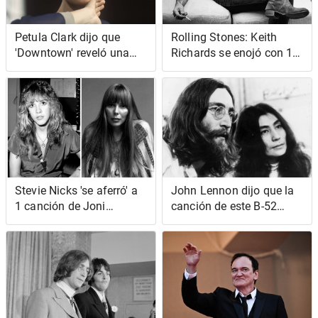
Petula Clark dijo que
Rolling Stones: Keith
'Downtown' reveló una
Richards se enojó con 1
canción desesperada
grupo de fanáticos de la
música que criticaron a la
banda
Stevie Nicks 'se aferró' a
John Lennon dijo que la
1 canción de Joni
canción de este B-52
Mitchell cuando sintió
sonaba 'como la música
que su carrera musical
de Yoko'
estaba fallando