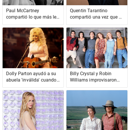
Paul McCartney
Quentin Tarantino
compartió lo que más le
compartió una vez que el
impresionó de John
personaje más
Lennon cuando se
interesante que escribió
conocieron
fue en 'Pulp Fiction'
Dolly Parton ayudó a su
Billy Crystal y Robin
abuela 'inválida' cuando
Williams improvisaron
ninguno de los otros
todo su cameo de
nietos lo haría: también
'Friends'
le hacía una broma