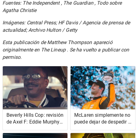
Fuentes:
The Independent
,
The Guardian
,
Todo sobre
Agatha Christie
Imágenes: Central Press; HF Davis / Agencia de prensa de
actualidad; Archivo Hulton / Getty
Esta publicación de Matthew Thompson apareció
originalmente en
The Lineup
. Se ha vuelto a publicar con
permiso.
Beverly Hills Cop: revisión
McLaren simplemente no
de Axel F: Eddie Murphy
puede dejar de despedir a
se lo toma con calma en
los conductores de
el sencillo retroceso de
IndyCar, en realidad le