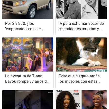
Por $ 9,800, ¿los
IA para exhumar voces de
'empacarías' en este
celebridades muertas y
Toyota RAV4 2008 de
leer archivos PDF o lo
siete plazas?
que sea
La aventura de Tiana
Evite que su gato arañe
Bayou rompe 87 años de
los muebles con estas
una extraña princesa de
estrategias respaldadas
Disney Canon
por la ciencia