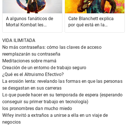
A algunos fanáticos de
Cate Blanchett explica
Mortal Kombat les
por qué está en la
preocupa que el último
película Borderlands
juego ya esté muerto,
VIDA ILIMITADA
pero podría ser más
No más contraseñas: cómo las claves de acceso
complicado
reemplazarán su contraseña
Meditaciones sobre mamá
Creación de un entorno de trabajo seguro
¿Qué es el Altruismo Efectivo?
La erosión lenta: revelando las formas en que las personas
se desgastan en sus carreras
Lo que puede hacer en su temporada de espera (esperando
conseguir su primer trabajo en tecnología)
los pronombres dan mucho miedo
Wifey invitó a extraños a unirse a ella en un viaje de
negocios