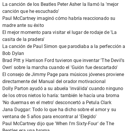
La canción de los Beatles Peter Asher la llamó la 'mejor
canción que he escuchado'
Paul McCartney imaginó cómo habría reaccionado su
madre ante su éxito
El mejor momento para visitar el lugar de rodaje de 'La
casita de la pradera'
La canción de Paul Simon que parodiaba a la perfección a
Bob Dylan
Brad Pitt y Harrison Ford tuvieron que inventar 'The Devil's
Own' sobre la marcha cuando el 'Guión fue descartado'
El consejo de Jimmy Page para músicos jóvenes proviene
directamente del Manual del orador motivacional
Dolly Parton ayudó a su abuela 'inválida' cuando ninguno
de los otros nietos lo haría: también le hacía una broma
'No duermas en el metro' desconcertó a Petula Clark
Jana Duggar: Todo lo que ha dicho sobre el amor y su
ventana de 5 años para encontrar al 'Elegido'
Paul McCartney dijo que 'When I'm Sixty-Four' de The
Beatles era una broma