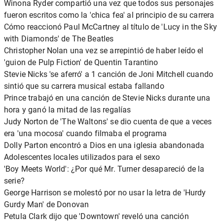
Winona Ryder compartió una vez que todos sus personajes
fueron escritos como la 'chica fea' al principio de su carrera
Cómo reaccionó Paul McCartney al título de 'Lucy in the Sky
with Diamonds' de The Beatles
Christopher Nolan una vez se arrepintió de haber leído el
'guion de Pulp Fiction' de Quentin Tarantino
Stevie Nicks 'se aferró' a 1 canción de Joni Mitchell cuando
sintió que su carrera musical estaba fallando
Prince trabajó en una canción de Stevie Nicks durante una
hora y ganó la mitad de las regalías
Judy Norton de 'The Waltons' se dio cuenta de que a veces
era 'una mocosa' cuando filmaba el programa
Dolly Parton encontró a Dios en una iglesia abandonada
Adolescentes locales utilizados para el sexo
'Boy Meets World': ¿Por qué Mr. Turner desapareció de la
serie?
George Harrison se molestó por no usar la letra de 'Hurdy
Gurdy Man' de Donovan
Petula Clark dijo que 'Downtown' reveló una canción