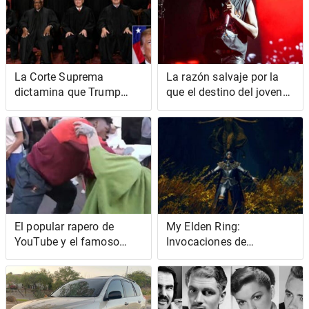
La Corte Suprema
La razón salvaje por la
dictamina que Trump
que el destino del joven
tiene inmunidad por
matón en el juicio de YSL
cualquier delito cometido
Rico tomará más tiempo
entre las 9 y las 5
de lo esperado
El popular rapero de
My Elden Ring:
YouTube y el famoso
Invocaciones de
mago de TikTok se
jugadores de Shadow Of
involucran en una pelea
The Erdtree, clasificadas
de ladridos virales