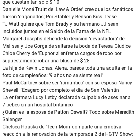
que cuestan tan solo $ 10
Danielle Moné Truitt de 'Law & Order' cree que los fanáticos
fueron 'engañados; Por Stabler y Benson Kiss Tease
TJ Watt quiere que Tom Brady y su hermano JJ sean
incluidos juntos en el Salón de la Fama de la NFL
Margaret Josephs defiende la decisión 'devastadora' de
Melissa y Joe Gorga de saltarse la boda de Teresa Giudice
Chloe Cherry de 'Euphoria' enfrenta cargos de robo por
supuestamente robar una blusa de $ 28
La hija de Kevin Jonas, Alena, parece toda una adulta en la
foto de cumpleaños: '9 años no se siente real'
Paul McCartney sobre ser 'romántico' con su esposa Nancy
Shevell: 'Exagero por completo el día de San Valentín'
La enfermera Lucy Letby declarada culpable de asesinar a
7 bebés en un hospital británico
¿Quién es la esposa de Patton Oswalt? Todo sobre Meredith
Salenger
Chelsea Houska de 'Teen Mom' comparte una emotiva
reacción a la renovación de la temporada 2 de HGTV Show: