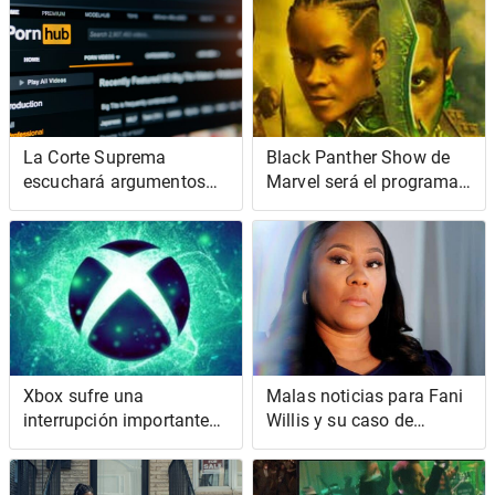
Netflix
encanta
La Corte Suprema
Black Panther Show de
escuchará argumentos
Marvel será el programa
sobre si la ley de Texas
animado más crucial
puede determinar sus
hasta el momento
hábitos pornográficos
Xbox sufre una
Malas noticias para Fani
interrupción importante
Willis y su caso de
[Actualización: está
interferencia electoral de
funcionando
Trump
nuevamente]