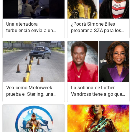
Una aterradora
¿Podrá Simone Biles
turbulencia envía a un
preparar a SZA para los
hombre volando hacia un
Juegos Olímpicos?
contenedor superior en
un video viral
Vea cómo Motorweek
La sobrina de Luther
prueba el Sterling, una
Vandross tiene algo que
versión británica olvidada
decir sobre su
del Acura Legend
desgarradora entrevista
posterior al accidente
cerebrovascular con
Oprah Winfrey