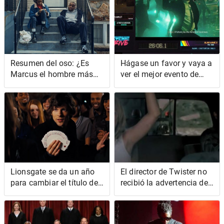
Resumen del oso: ¿Es
Hágase un favor y vaya a
Marcus el hombre más
ver el mejor evento de
amable, suave y sincero
speedrunning del año
de Chicago?
Lionsgate se da un año
El director de Twister no
para cambiar el título de
recibió la advertencia de
Now You See Me 3 a Now
tornado sobre los
You Three Me
tornados