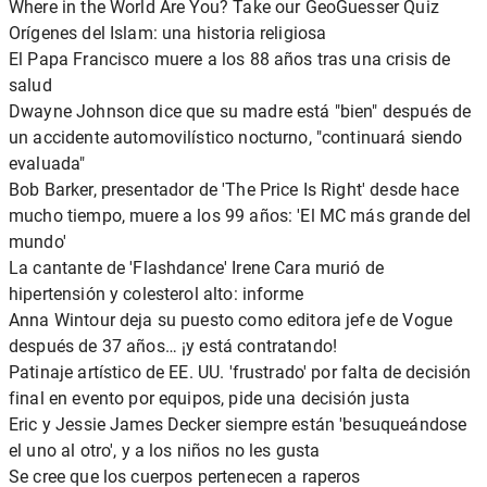
Where in the World Are You? Take our GeoGuesser Quiz
Orígenes del Islam: una historia religiosa
El Papa Francisco muere a los 88 años tras una crisis de
salud
Dwayne Johnson dice que su madre está "bien" después de
un accidente automovilístico nocturno, "continuará siendo
evaluada"
Bob Barker, presentador de 'The Price Is Right' desde hace
mucho tiempo, muere a los 99 años: 'El MC más grande del
mundo'
La cantante de 'Flashdance' Irene Cara murió de
hipertensión y colesterol alto: informe
Anna Wintour deja su puesto como editora jefe de Vogue
después de 37 años… ¡y está contratando!
Patinaje artístico de EE. UU. 'frustrado' por falta de decisión
final en evento por equipos, pide una decisión justa
Eric y Jessie James Decker siempre están 'besuqueándose
el uno al otro', y a los niños no les gusta
Se cree que los cuerpos pertenecen a raperos