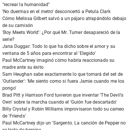
"recrear la humanidad"
'No duermas en el metro' desconcertó a Petula Clark
Cómo Melissa Gilbert salvó a un pájaro atrapándolo debajo
de su camisón
'Boy Meets World': ¿Por qué Mr. Turner desapareció de la
serie?
Jana Duggar: Todo lo que ha dicho sobre el amor y su
ventana de 5 años para encontrar al 'Elegido'
Paul McCartney imaginó cómo habría reaccionado su
madre ante su éxito
Sam Heughan sabe exactamente lo que tomará del set de
'Outlander': 'Me siento como si fuera Jamie cuando me los
pongo'
Brad Pitt y Harrison Ford tuvieron que inventar 'The Devil's
Own' sobre la marcha cuando el 'Guión fue descartado'
Billy Crystal y Robin Williams improvisaron todo su cameo
de 'Friends'
Paul McCartney dijo un 'Sargento. La canción de Pepper no
se trata de heroína