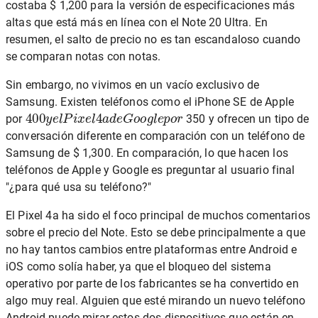
costaba $ 1,200 para la versión de especificaciones más
altas que está más en línea con el Note 20 Ultra. En
resumen, el salto de precio no es tan escandaloso cuando
se comparan notas con notas.
Sin embargo, no vivimos en un vacío exclusivo de
Samsung. Existen teléfonos como el iPhone SE de Apple
400
y
e
l
P
i
x
e
l
4
a
d
e
G
o
o
g
l
e
p
o
r
por
350 y ofrecen un tipo de
conversación diferente en comparación con un teléfono de
Samsung de $ 1,300. En comparación, lo que hacen los
teléfonos de Apple y Google es preguntar al usuario final
"¿para qué usa su teléfono?"
El Pixel 4a ha sido el foco principal de muchos comentarios
sobre el precio del Note. Esto se debe principalmente a que
no hay tantos cambios entre plataformas entre Android e
iOS como solía haber, ya que el bloqueo del sistema
operativo por parte de los fabricantes se ha convertido en
algo muy real. Alguien que esté mirando un nuevo teléfono
Android puede mirar estos dos dispositivos que están en