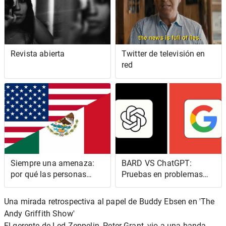
Revista abierta
Twitter de televisión en
red
Siempre una amenaza:
BARD VS ChatGPT:
por qué las personas
Pruebas en problemas
marrones y negras no
analíticos
pueden sentirse cómodas
Una mirada retrospectiva al papel de Buddy Ebsen en 'The
en los Estados Unidos
Andy Griffith Show'
El gerente de Led Zeppelin, Peter Grant, vio a una banda