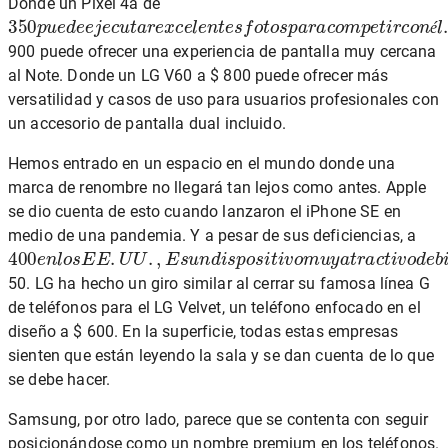
Donde un Pixel 4a de
350
p
u
e
d
e
e
j
e
c
u
t
a
r
e
x
c
e
l
e
n
t
e
s
f
o
t
o
s
p
a
r
a
c
o
m
p
e
t
i
r
c
o
n
é
900 puede ofrecer una experiencia de pantalla muy cercana
al Note. Donde un LG V60 a $ 800 puede ofrecer más
versatilidad y casos de uso para usuarios profesionales con
un accesorio de pantalla dual incluido.
Hemos entrado en un espacio en el mundo donde una
marca de renombre no llegará tan lejos como antes. Apple
se dio cuenta de esto cuando lanzaron el iPhone SE en
medio de una pandemia. Y a pesar de sus deficiencias, a
400
e
n
l
o
s
E
E
.
U
U
.
,
E
s
u
n
d
i
s
p
o
s
i
t
i
v
o
m
u
y
a
t
r
a
c
t
i
v
o
d
e
b
i
d
50. LG ha hecho un giro similar al cerrar su famosa línea G
de teléfonos para el LG Velvet, un teléfono enfocado en el
diseño a $ 600. En la superficie, todas estas empresas
sienten que están leyendo la sala y se dan cuenta de lo que
se debe hacer.
Samsung, por otro lado, parece que se contenta con seguir
posicionándose como un nombre premium en los teléfonos.