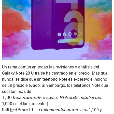
Un tema común en todas las revisiones y análisis del
Galaxy Note 20 Ultra se ha centrado en el precio. Más que
nunca, se dice que un teléfono Note es excesivo e indigno
de un precio elevado. Sin embargo, los teléfonos Note que
cuestan más de
1
,
000
n
o
s
o
n
u
n
a
i
d
e
a
n
u
e
v
a
.
E
l
N
o
t
e
9
c
o
s
t
a
b
a
c
a
s
i
1,000 en el lanzamiento (
949
)
y
e
l
N
o
t
e
10
+
e
l
a
ñ
o
p
a
s
a
d
o
c
o
m
e
n
z
ó
e
n
1,100 y
ñ
ó