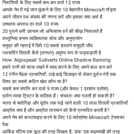
निवासियों के लिए सबसे कम कर वाले 12 राज्य
आपके गेम में नई जान फूंकने के लिए 10 बेहतरीन Minecraft मॉड्स
अपने जीवन पथ संख्या की गणना करें और इसका क्या अर्थ है
उच्चतम अपराध दर वाले 10 राज्य
20 पुराने धनी उपनाम जो अभिजात्य वर्ग की चीख़ निकालते हैं
वस्तुनिष्ठ बनाम व्यक्तिपरक सोच और अनुप्रयोग
समुद्र की गहराई में छिपे 10 सबसे डरावने समुद्री जीव
ग्लासविंग तितली कैसे (लगभग) अदृश्य रूप से फड़फड़ाती है
How 'Algospeak' Subverts Online Shadow Banning
हमारे पानी को साफ रखने में मदद करने के लिए अपने बाल दान करें
12 रंगीन मेंढक प्रजातियाँ: टाई-डाई डिज़ाइन से लेकर दुर्लभ रंगों तक
विश्व का सबसे कठिन खेल कौन सा है?
सबसे कम संपत्ति कर वाले 9 राज्य (और केवल 1 प्रशांत प्रवेश)
एलोन मस्क ट्विटर के मालिक हैं। संभवतः क्या गलती हो सकती है?
भारत से फ्लोरिडा और यूरोप तक पाई जाने वाली 10 लाल तितली प्रजातियाँ
आर्द्रता क्या है और आर्द्रता तापमान को कैसे प्रभावित करती है?
अपने गेम को कस्टमाइज़ करने के लिए 10 सर्वश्रेष्ठ Minecraft टेक्सचर
पैक
आर्किड मंटिस एक फूल की तरह दिखता है, 'डंक' एक मधुमक्खी की तरह