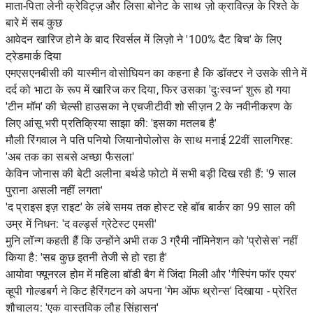
माता-पिता लेनी क्रेविट्ज़ और लिसा बोनेट के साथ ज़ो क्रावित्ज़ के रिश्ते के
बारे में सब कुछ
आवेदन खारिज होने के बाद रिवर्सल में लिज़ो ने '100% दैट बिच' के लिए
ट्रेडमार्क दिया
एमएसएनबीसी की यास्मीन वोसोघियन का कहना है कि डॉक्टर ने उसके सीने में
दर्द को भाटा के रूप में खारिज कर दिया, फिर उसका 'दुःस्वप्न' शुरू हो गया
'टीन मॉम' की चेल्सी हाउसका ने एचजीटीवी शो सीज़न 2 के नवीनीकरण के
लिए आंसू भरी प्रतिक्रिया साझा की: 'इसका मतलब है'
मौली रिंगवाल ने पति पनियो जियानोपोलोस के साथ मनाई 22वीं सालगिरह:
'अब तक का सबसे अच्छा फैसला'
केविन जोनास की बेटी अलीना बर्थडे फोटो में सभी बड़ी दिख रही हैं: '9 साल
पुराना असली नहीं लगता'
'द प्राइस इज़ राइट' के लंबे समय तक होस्ट रहे बॉब बार्कर का 99 साल की
उम्र में निधन: 'द वर्ल्ड्स ग्रेटेस्ट एमसी'
मुनि लॉन्ग कहती हैं कि उन्होंने अभी तक 3 ग्रैमी नॉमिनेशन को 'प्रोसेस' नहीं
किया है: 'सब कुछ इतनी तेजी से हो रहा है'
आयोवा फ्यूनरल होम में महिला बॉडी बैग में जिंदा मिली और 'गैस्पिंग फॉर एयर'
व्हूपी गोल्डबर्ग ने किट हैरिंगटन को अपना 'गेम ऑफ थ्रोन्स' दिखाया - प्रेरित
शौचालय: 'एक वास्तविक लौह सिंहासन'