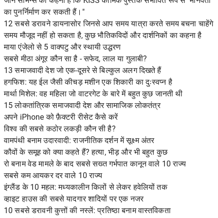
जीन सीमन्स का कहना है कि KISS कॉमिक पुस्तकें संभावित रूप से "मानवता
का पुनर्निर्माण कर सकती हैं।"
12 सबसे डरावने डायनासोर जिनसे आप समय यात्रा करते समय बचना चाहेंगे
समय मौजूद नहीं हो सकता है, कुछ भौतिकविदों और दार्शनिकों का कहना है
माया एंजेलो से 5 वाक्पटु और स्थायी उद्धरण
सबसे मीठा अंगूर कौन सा है - सफेद, लाल या गुलाबी?
13 समाजवादी देश जो एक-दूसरे से बिल्कुल अलग दिखते हैं
हगफिश: यह ईल जैसी कीचड़ मशीन एक शिकारी का दुःस्वप्न है
मार्था मिशेल: वह महिला जो वाटरगेट के बारे में बहुत कुछ जानती थी
15 लोकतांत्रिक समाजवादी देश और सामाजिक लोकतंत्र
अपने iPhone को फ़ैक्टरी रीसेट कैसे करें
विश्व की सबसे कठोर लकड़ी कौन सी है?
वामपंथी बनाम उदारवादी: राजनीतिक दर्शन में सूक्ष्म अंतर
कौवों के समूह को क्या कहते हैं? हत्या, भीड़ और भी बहुत कुछ
रो बनाम वेड मामले के बाद सबसे सख्त गर्भपात कानून वाले 10 राज्य
सबसे कम आयकर दर वाले 10 राज्य
इंग्लैंड के 10 महल: मध्यकालीन किलों से लेकर हवेलियों तक
व्हाइट हाउस की सबसे यादगार शादियों पर एक नजर
10 सबसे डरावनी कुत्तों की नस्लें: प्रतिष्ठा बनाम वास्तविकता