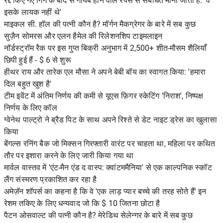
रद्द किए गए गिग के बाद से गायब होने वाले रैपर्स से संबंधित माना जाता है: 'वे
इसके लायक नहीं थे'
माइकल सी. हॉल की पत्नी कौन है? मॉर्गन मैकग्रेगर के बारे में सब कुछ
सुज़ैन सोमरस और एलन हैमेल की रिलेशनशिप टाइमलाइन
नॉर्डस्ट्रॉम रैक पर इस गुप्त बिक्री अनुभाग में 2,500+ शीत-मौसम शैलियाँ
छिपी हुई हैं - $ 6 से शुरू
हीथर राय और तारेक एल मौसा ने अपने बेबी बॉय का स्वागत किया: 'हमारा
दिल बहुत खुश है'
टीम इवेंट में अंतिम निर्णय की कमी से यूएस फ़िगर स्केटिंग 'निराश', निष्पक्ष
निर्णय के लिए कॉल
ग्वेनेथ पाल्ट्रो ने ब्रैड पिट के साथ अपने रिश्ते से डेट नाइट ड्रेस का खुलासा
किया
बेंगल्स रनिंग बैक जो मिक्सन गिरफ्तारी वारंट पर चाहता था, महिला पर कथित
तौर पर इशारा करने के लिए जारी किया गया था
मार्वल वास्तव में 'एंट-मैन एंड द वास्प: क्वांटममैनिया' से एक काल्पनिक स्कॉट
लैंग संस्मरण प्रकाशित कर रहा है
अमेज़ॅन शॉपर्स का कहना है कि वे 'एक लाड़ प्यार बच्चे की तरह सोते हैं' इन
रेशम तकिए के लिए धन्यवाद जो कि $ 10 जितना छोटा है
पैटन ओसवाल्ट की पत्नी कौन है? मेरेडिथ सेलेन्गर के बारे में सब कुछ