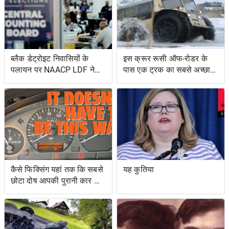
ब्लैक डेट्रोइट निवासियों के
इस क्रूर रूसी ऑफ-रोडर के
पलायन पर NAACP LDF ने
पास एक ट्रक का सबसे अच्छा
मुकदमा किया, मिशिगन के वोट
और एक उभयचर टैंक का सबसे
सर्टिफिकेशन को रोकने के
अच्छा है
प्रयासों के लिए वोटिंग अधिकार
अधिनियम का उल्लंघन
कैसे फिक्सिंग यहां तक ​​कि सबसे
यह कुतिया
छोटा दोष आपकी पुरानी कार को
नया जैसा महसूस करा सकता है