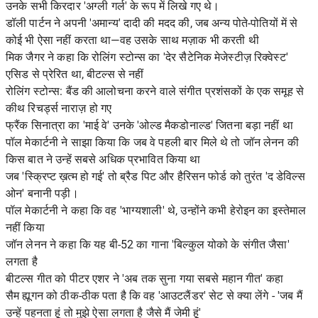
उनके सभी किरदार 'अग्ली गर्ल' के रूप में लिखे गए थे।
डॉली पार्टन ने अपनी 'अमान्य' दादी की मदद की, जब अन्य पोते-पोतियों में से
कोई भी ऐसा नहीं करता था—वह उसके साथ मज़ाक भी करती थी
मिक जैगर ने कहा कि रोलिंग स्टोन्स का 'देर सैटेनिक मेजेस्टीज़ रिक्वेस्ट'
एसिड से प्रेरित था, बीटल्स से नहीं
रोलिंग स्टोन्स: बैंड की आलोचना करने वाले संगीत प्रशंसकों के एक समूह से
कीथ रिचर्ड्स नाराज़ हो गए
फ्रैंक सिनात्रा का 'माई वे' उनके 'ओल्ड मैकडोनाल्ड' जितना बड़ा नहीं था
पॉल मेकार्टनी ने साझा किया कि जब वे पहली बार मिले थे तो जॉन लेनन की
किस बात ने उन्हें सबसे अधिक प्रभावित किया था
जब 'स्क्रिप्ट ख़त्म हो गई' तो ब्रैड पिट और हैरिसन फोर्ड को तुरंत 'द डेविल्स
ओन' बनानी पड़ी।
पॉल मेकार्टनी ने कहा कि वह 'भाग्यशाली' थे, उन्होंने कभी हेरोइन का इस्तेमाल
नहीं किया
जॉन लेनन ने कहा कि यह बी-52 का गाना 'बिल्कुल योको के संगीत जैसा'
लगता है
बीटल्स गीत को पीटर एशर ने 'अब तक सुना गया सबसे महान गीत' कहा
सैम ह्यूगन को ठीक-ठीक पता है कि वह 'आउटलैंडर' सेट से क्या लेंगे - 'जब मैं
उन्हें पहनता हूं तो मुझे ऐसा लगता है जैसे मैं जेमी हूं'