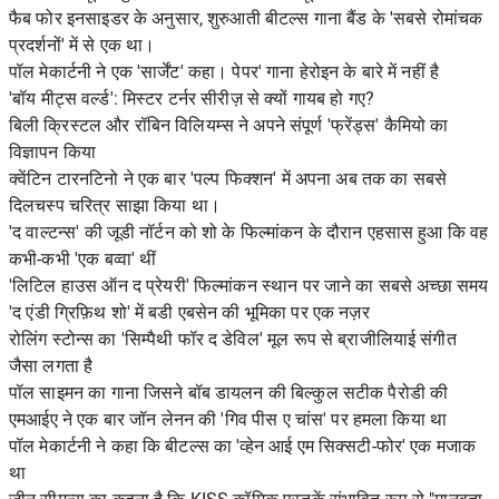
फैब फोर इनसाइडर के अनुसार, शुरुआती बीटल्स गाना बैंड के 'सबसे रोमांचक
प्रदर्शनों' में से एक था।
पॉल मेकार्टनी ने एक 'सार्जेंट' कहा। पेपर' गाना हेरोइन के बारे में नहीं है
'बॉय मीट्स वर्ल्ड': मिस्टर टर्नर सीरीज़ से क्यों गायब हो गए?
बिली क्रिस्टल और रॉबिन विलियम्स ने अपने संपूर्ण 'फ्रेंड्स' कैमियो का
विज्ञापन किया
क्वेंटिन टारनटिनो ने एक बार 'पल्प फिक्शन' में अपना अब तक का सबसे
दिलचस्प चरित्र साझा किया था।
'द वाल्टन्स' की जूडी नॉर्टन को शो के फिल्मांकन के दौरान एहसास हुआ कि वह
कभी-कभी 'एक बव्वा' थीं
'लिटिल हाउस ऑन द प्रेयरी' फिल्मांकन स्थान पर जाने का सबसे अच्छा समय
'द एंडी ग्रिफ़िथ शो' में बडी एबसेन की भूमिका पर एक नज़र
रोलिंग स्टोन्स का 'सिम्पैथी फॉर द डेविल' मूल रूप से ब्राजीलियाई संगीत
जैसा लगता है
पॉल साइमन का गाना जिसने बॉब डायलन की बिल्कुल सटीक पैरोडी की
एमआईए ने एक बार जॉन लेनन की 'गिव पीस ए चांस' पर हमला किया था
पॉल मेकार्टनी ने कहा कि बीटल्स का 'व्हेन आई एम सिक्सटी-फोर' एक मजाक
था