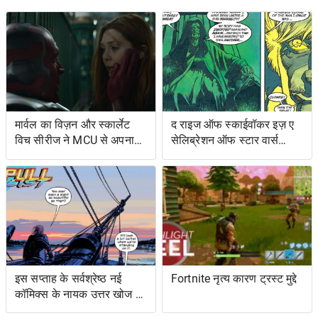
मार्वल का विज़न और स्कार्लेट
द राइज ऑफ स्काईवॉकर इज़ ए
विच सीरीज ने MCU से अपना
सेलिब्रेशन ऑफ स्टार वार्स
शोअरनर चुना
ओल्ड एक्सटेंडेड यूनिवर्स- एंड
इट्स ग्रेटेस्ट रेस्ट्यूडिएशन
इस सप्ताह के सर्वश्रेष्ठ नई
Fortnite नृत्य कारण ट्रस्ट मुद्दे
कॉमिक्स के नायक उत्तर खोज रहे
हैं ... और प्रतिशोध समुद्र पर