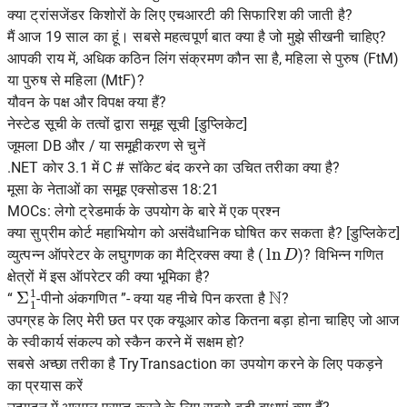
क्या ट्रांसजेंडर किशोरों के लिए एचआरटी की सिफारिश की जाती है?
मैं आज 19 साल का हूं। सबसे महत्वपूर्ण बात क्या है जो मुझे सीखनी चाहिए?
आपकी राय में, अधिक कठिन लिंग संक्रमण कौन सा है, महिला से पुरुष (FtM)
या पुरुष से महिला (MtF)?
यौवन के पक्ष और विपक्ष क्या हैं?
नेस्टेड सूची के तत्वों द्वारा समूह सूची [डुप्लिकेट]
जूमला DB और / या समूहीकरण से चुनें
.NET कोर 3.1 में C # सॉकेट बंद करने का उचित तरीका क्या है?
मूसा के नेताओं का समूह एक्सोडस 18:21
MOCs: लेगो ट्रेडमार्क के उपयोग के बारे में एक प्रश्न
क्या सुप्रीम कोर्ट महाभियोग को असंवैधानिक घोषित कर सकता है? [डुप्लिकेट]
ln
D
व्युत्पन्न ऑपरेटर के लघुगणक का मैट्रिक्स क्या है (
)? विभिन्न गणित
क्षेत्रों में इस ऑपरेटर की क्या भूमिका है?
Σ
1
1
N
“
-पीनो अंकगणित ”- क्या यह नीचे पिन करता है
?
उपग्रह के लिए मेरी छत पर एक क्यूआर कोड कितना बड़ा होना चाहिए जो आज
के स्वीकार्य संकल्प को स्कैन करने में सक्षम हो?
सबसे अच्छा तरीका है TryTransaction का उपयोग करने के लिए पकड़ने
का प्रयास करें