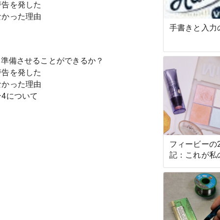
警告を発した
なかった理由
手書きと入力
て準備させることができるか？
警告を発した
なかった理由
4について
フィービーの
記：これが私
す