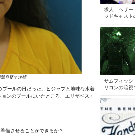
求人：ヘザー
ッドキャスト
スト
襲撃容疑で逮捕
サムフィッシ
リコンの暗視
のプールの日だった。ヒジャブと地味な水着
しませんでし
ションのプールにいたところ、エリザベス・
て準備させることができるか？