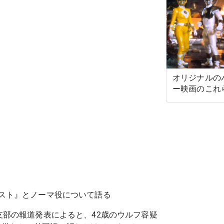
オリジナルの
ー映画のこれ
ムがオークシ
ています
ースト』とノーマ役について語る
ス支部の報道発表によると、42歳のウルフ容疑