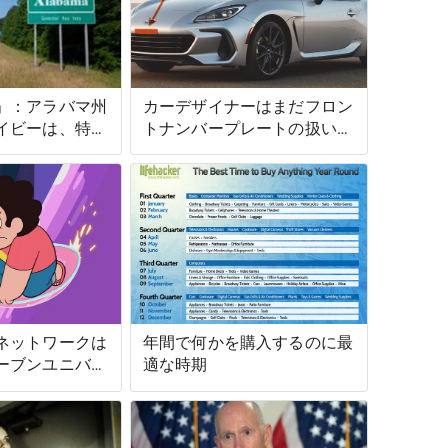
」：アラバマ州
カーデザイナーはまだフロン
イビーは、特に
トナンバープレートの扱い方
れている黒人の
に困惑しています
残して、居住者
ェルターインプ
文することを拒
ネットワークは
年間で何かを購入するのに最
ーブンユニバー
適な時期
肯定の歌に変え