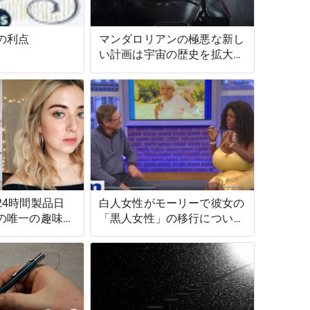
の利点
マンダロリアンの極悪な新し
い計画は宇宙の歴史を拡大し
ました
24時間製品日
白人女性がモーリーで彼女の
の唯一の趣味で
「黒人女性」の移行について
話し合う