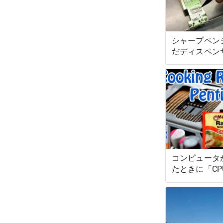
シャープペン
だディスペン
コンピュータ
たときに「C
を修正する方