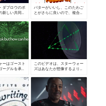
・ダブロウのポ
バターがいいし、このたわご
の新しい共同ホ
とがさらに良いので、複合バ
ターを作りましょう
ャーはゴースト
このビデオは、スターウォー
ゴーグルを承認
ズはあなたが想像するよりも
た
少し科学的であると主張して
います