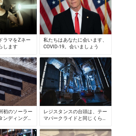
ドラマをZネー
私たちはあなたに会います、
らします
COVID-19。会いましょう
州初のソーラー
レジスタンスの台頭は、テー
タンディングロ
マパークライドと同じくらい
ルランドにオー
スターウォーズの物語です