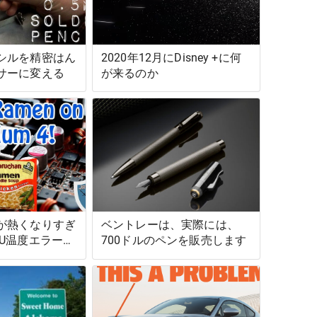
シルを精密はん
2020年12月にDisney +に何
サーに変える
が来るのか
が熱くなりすぎ
ベントレーは、実際には、
PU温度エラー」
700ドルのペンを販売します
法