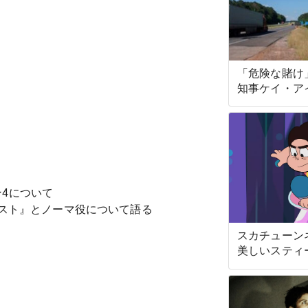
「危険な賭け
知事ケイ・ア
危険にさらさ
アラバマ人を
のために「シ
レイス」を注
否します
4について
ースト』とノーマ役について語る
スカチューン
美しいスティ
スの歌を自己
ます