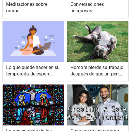
Meditaciones sobre
Conversaciones
mamá
peligrosas
Lo que puede hacer en su
Hombre pierde su trabajo
temporada de espera
después de que un perro
(esperando conseguir su
'amable' corriera tras
primer trabajo en
corredores y ciclistas del
tecnología)
vecindario
La persecución de los
Creación de un entorno