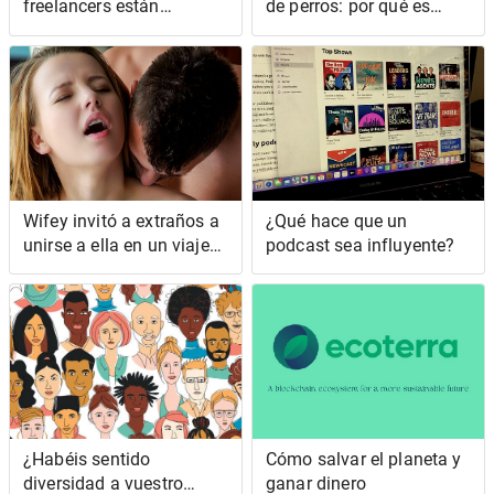
freelancers están
de perros: por qué es
fingiendo sus vidas
importante dejar que su
perro huela mientras
camina
Wifey invitó a extraños a
¿Qué hace que un
unirse a ella en un viaje
podcast sea influyente?
de negocios
¿Habéis sentido
Cómo salvar el planeta y
diversidad a vuestro
ganar dinero