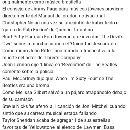
originalmente como música brasileña
El consejo de Jimmy Page para músicos jóvenes proviene
directamente del Manual del orador motivacional
Christopher Nolan una vez se arrepintió de haber leído el
'guion de Pulp Fiction' de Quentin Tarantino
Brad Pitt y Harrison Ford tuvieron que inventar 'The Devil's
Own' sobre la marcha cuando el 'Guión fue descartado'
Cómo murió John Ritter: una mirada retrospectiva a la
muerte del actor de 'Three's Company'
John Lennon dijo 1 línea en 'Revolution' de The Beatles
comentó sobre la policía
Paul McCartney dijo que 'When I'm Sixty-Four' de The
Beatles era una broma
Cómo Melissa Gilbert salvó a un pájaro atrapándolo debajo
de su camisón
Stevie Nicks 'se aferró' a 1 canción de Joni Mitchell cuando
sintió que su carrera musical estaba fallando
Taylor Sheridan acaba de agregar 1 de sus estrellas
favoritas de 'Yellowstone' al elenco de 'Lawmen: Bass