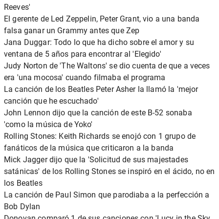
Reeves'
El gerente de Led Zeppelin, Peter Grant, vio a una banda
falsa ganar un Grammy antes que Zep
Jana Duggar: Todo lo que ha dicho sobre el amor y su
ventana de 5 años para encontrar al 'Elegido'
Judy Norton de 'The Waltons' se dio cuenta de que a veces
era 'una mocosa' cuando filmaba el programa
La canción de los Beatles Peter Asher la llamó la 'mejor
canción que he escuchado'
John Lennon dijo que la canción de este B-52 sonaba
'como la música de Yoko'
Rolling Stones: Keith Richards se enojó con 1 grupo de
fanáticos de la música que criticaron a la banda
Mick Jagger dijo que la 'Solicitud de sus majestades
satánicas' de los Rolling Stones se inspiró en el ácido, no en
los Beatles
La canción de Paul Simon que parodiaba a la perfección a
Bob Dylan
Donovan comparó 1 de sus canciones con 'Lucy in the Sky