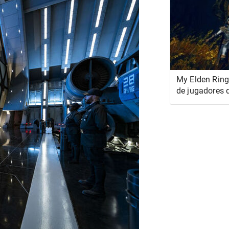
My Elden Ring
de jugadores
The Erdtree, c