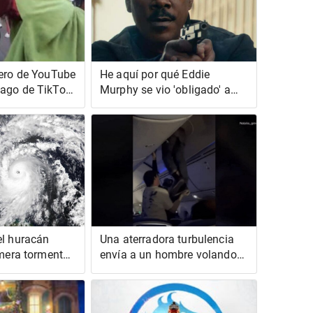
pero de YouTube
He aquí por qué Eddie
ago de TikTok
Murphy se vio 'obligado' a
 en una pelea
cambiar su famosa risa
rales
el huracán
Una aterradora turbulencia
imera tormenta
envía a un hombre volando
 registrada en
hacia un contenedor superior
en un video viral