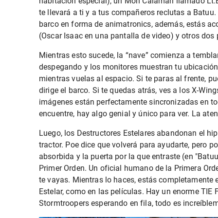
habitación especial), un
Mon Calamari
llamado Lt
te llevará a ti y a tus compañeros reclutas a Batuu.
barco en forma de animatronics, además, estás ac
(Oscar Isaac en una pantalla de video) y otros dos 
Mientras esto sucede, la “nave” comienza a tembla
despegando y los monitores muestran tu ubicación
mientras vuelas al espacio. Si te paras al frente, p
dirige el barco. Si te quedas atrás, ves a los X-Win
imágenes están perfectamente sincronizadas en tod
encuentre, hay algo genial y único para ver. La ate
Luego, los Destructores Estelares abandonan el hi
tractor. Poe dice que volverá para ayudarte, pero po
absorbida y la puerta por la que entraste (en "Batuu
Primer Orden. Un oficial humano de la Primera Orden
te vayas. Mientras lo haces, estás completamente 
Estelar, como en las películas. Hay un enorme TIE F
Stormtroopers esperando en fila, todo es increíble