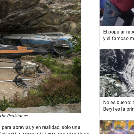
El popular ra
y el famoso m
se involucran
de ladridos vi
No es bueno: 
Beryl es la pr
de categoría 5
f the Resistance.
la historia
 para abreviar, y en realidad, solo una