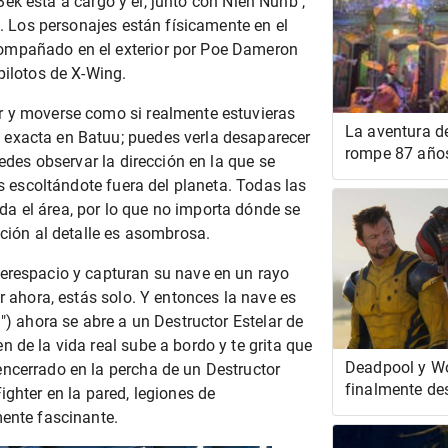
.Bek
está a cargo y él, junto con
Nien Nunb
,
 . Los personajes están físicamente en el
ompañado en el exterior por Poe Dameron
pilotos de X-Wing.
r y moverse como si realmente estuvieras
La aventura d
 exacta en Batuu; puedes verla desaparecer
rompe 87 año
uedes observar la dirección en la que se
extraña princ
gs escoltándote fuera del planeta. Todas las
Canon
a el área, por lo que no importa dónde se
nción al detalle es asombrosa.
perespacio y capturan su nave en un rayo
r ahora, estás solo. Y entonces la nave es
") ahora se abre a un Destructor Estelar de
 de la vida real sube a bordo y te grita que
Deadpool y Wo
encerrado en la percha de un Destructor
finalmente de
ighter en la pared, legiones de
las películas 
mente fascinante.
Marvel