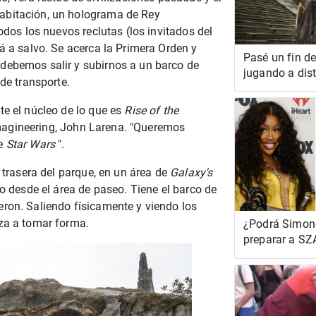
abitación, un holograma de Rey
odos los nuevos reclutas (los invitados del
á a salvo. Se acerca la Primera Orden y
Pasé un fin d
debemos salir y subirnos a un barco de
jugando a dist
de transporte.
nube y fue inc
te el núcleo de lo que es
Rise of the
e Imagineering, John Larena. "Queremos
de
Star Wars
".
e trasera del parque, en un área de
Galaxy's
lo desde el área de paseo. Tiene el barco de
ron. Saliendo físicamente y viendo los
nza a tomar forma.
¿Podrá Simone
preparar a SZ
Juegos Olímp