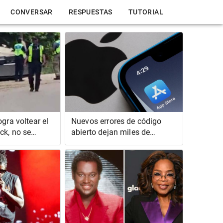
CONVERSAR
RESPUESTAS
TUTORIAL
ogra voltear el
Nuevos errores de código
ck, no se
abierto dejan miles de
ucción
aplicaciones de iOS
vulnerables al secuestro