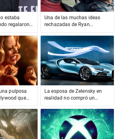
no estaba
Una de las muchas ideas
ndo regalaron
rechazadas de Ryan
e Alien y Blade
Reynolds para Deadpool 3
fue un viaje por carretera
independiente
una pulposa
La esposa de Zelensky en
ollywood que
realidad no compró un
iado mansa
Bugatti Tourbillon a pesar de
las afirmaciones de la
propaganda rusa