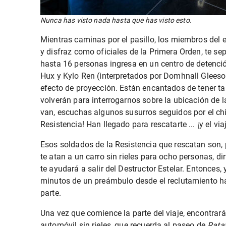
Nunca has visto nada hasta que has visto esto.
Mientras caminas por el pasillo, los miembros del 
y disfraz como oficiales de la Primera Orden, te s
hasta 16 personas ingresa en un centro de detenció
Hux y Kylo Ren (interpretados por Domhnall Gleeson
efecto de proyección. Están encantados de tener ta
volverán para interrogarnos sobre la ubicación de 
van, escuchas algunos susurros seguidos por el chis
Resistencia! Han llegado para rescatarte ... ¡y el v
Esos soldados de la Resistencia que rescatan son,
te atan a un carro sin rieles para ocho personas, d
te ayudará a salir del Destructor Estelar. Entonces
minutos de un preámbulo desde el reclutamiento ha
parte.
Una vez que comience la parte del viaje, encontrará
automóvil sin rieles, que recuerda al paseo de
Ratat