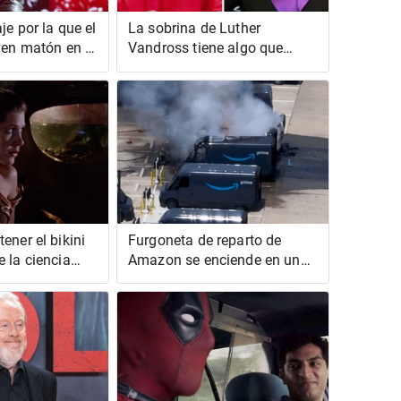
je por la que el
La sobrina de Luther
ven matón en el
Vandross tiene algo que
 Rico tomará
decir sobre su desgarradora
 lo esperado
entrevista posterior al
accidente cerebrovascular
con Oprah Winfrey
ener el bikini
Furgoneta de reparto de
 la ciencia
Amazon se enciende en una
ardiente explosión durante el
calor del verano en Houston