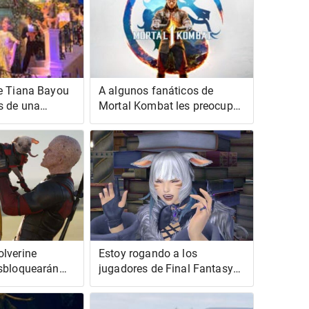
e Tiana Bayou
A algunos fanáticos de
s de una
Mortal Kombat les preocupa
esa de Disney
que el último juego ya esté
muerto, pero podría ser más
complicado
lverine
Estoy rogando a los
sbloquearán
jugadores de Final Fantasy
de X-Men de
14 que simplemente lean el
diálogo en Dawntrail