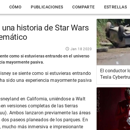
CÓMO
PUBLICACIONES
COMPARTE
ESTRELLAS
 una historia de Star Wars
temático
Jan 18 2020
iente como si estuvieras entrando en el universo
ncia mayormente pasiva.
El conductor l
isney se
siente como si estuvieras entrando
Tesla Cybertru
 ha sido
una experiencia mayormente pasiva
necesita cond
autónoma
isneyland en California, uniéndose a Walt
enen
versiones completas de las tierras
uu). Ambos lanzaron previamente las áreas
os dos paseos planeados de los parques. En
o, mucho más inmersiva e impresionante