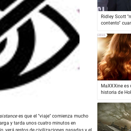
Ridley Scott "
contento" cua
las secuelas d
Runner
MaXXXine es 
historia de H
parece demas
esistance
es que el "viaje" comienza mucho
 larga y tarda unos cuatro minutos en
o, verá restos de civilizaciones pasadas y el