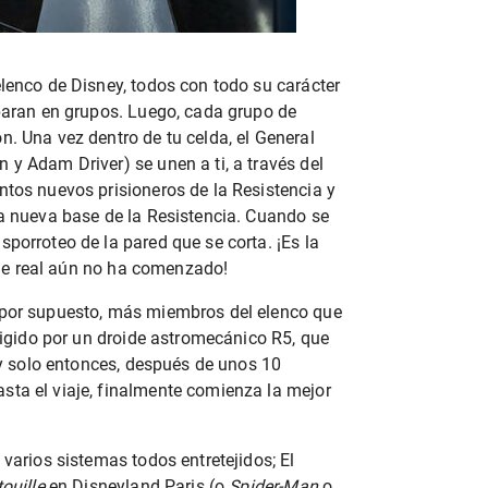
elenco de Disney, todos con todo su carácter
eparan en grupos. Luego, cada grupo de
n. Una vez dentro de tu celda, el General
 y Adam Driver) se unen a ti, a través del
ntos nuevos prisioneros de la Resistencia y
la nueva base de la Resistencia. Cuando se
porroteo de la pared que se corta. ¡Es la
iaje real aún no ha comenzado!
 por supuesto, más miembros del elenco que
irigido por un droide astromecánico R5, que
, y solo entonces, después de unos 10
sta el viaje, finalmente comienza la mejor
 varios sistemas todos entretejidos; El
ouille
en Disneyland Paris (o
Spider-Man
o