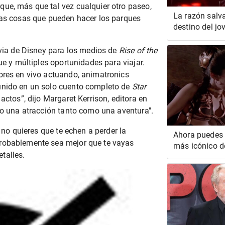
rque, más que tal vez cualquier otro paseo,
La razón salva
las cosas que pueden hacer los parques
destino del jo
juicio de YSL
más tiempo de
evia de Disney para los medios de
Rise of the
ue y múltiples oportunidades para viajar.
ores en vivo actuando, animatronics
unido en un solo cuento completo de
Star
actos”, dijo Margaret Kerrison, editora en
olo una atracción tanto como una aventura".
i no quieres que te echen a perder la
Ahora puedes t
probablemente sea mejor que te vayas
más icónico de
talles.
ficción