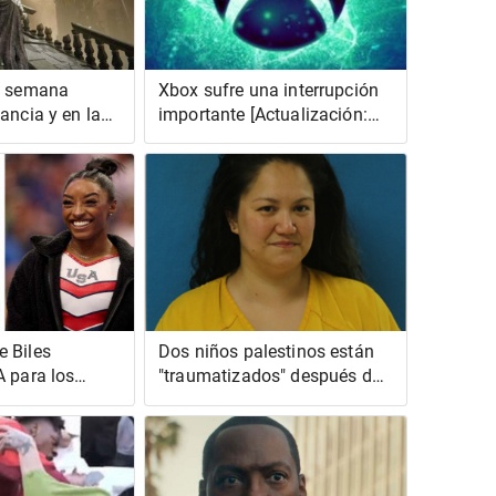
e semana
Xbox sufre una interrupción
ancia y en la
importante [Actualización:
reíble
está funcionando
nuevamente]
 Biles
Dos niños palestinos están
A para los
"traumatizados" después de
icos?
que una mujer
supuestamente intentara
ahogarlos