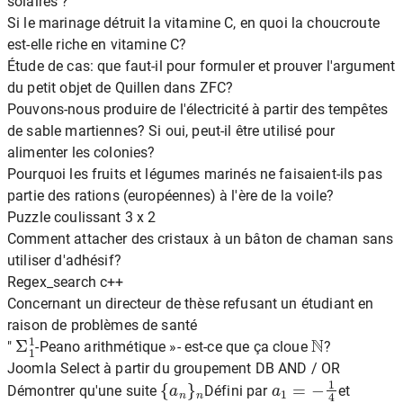
solaires ?
Si le marinage détruit la vitamine C, en quoi la choucroute
est-elle riche en vitamine C?
Étude de cas: que faut-il pour formuler et prouver l'argument
du petit objet de Quillen dans ZFC?
Pouvons-nous produire de l'électricité à partir des tempêtes
de sable martiennes? Si oui, peut-il être utilisé pour
alimenter les colonies?
Pourquoi les fruits et légumes marinés ne faisaient-ils pas
partie des rations (européennes) à l'ère de la voile?
Puzzle coulissant 3 x 2
Comment attacher des cristaux à un bâton de chaman sans
utiliser d'adhésif?
Regex_search c++
Concernant un directeur de thèse refusant un étudiant en
raison de problèmes de santé
Σ
1
1
N
"
-Peano arithmétique »- est-ce que ça cloue
?
Joomla Select à partir du groupement DB AND / OR
{
a
n
}
n
a
1
=
−
1
4
Démontrer qu'une suite
Défini par
et