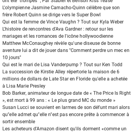
ont été "trompés" ; Par Stabler et Benson Kiss Tease
L'olympienne Jasmine Camacho-Quinn célèbre que son
frère Robert Quinn se dirige vers le Super Bowl
Qui est la femme de Vince Vaughn ? Tout sur Kyla Weber
L'histoire de rencontres d'Ava Gardner : retour sur les
mariages et les romances de l'icône hollywoodienne
Matthew McConaughey révèle qu'une diseuse de bonne
aventure lui a dit de jouer dans "Comment perdre un mec en
10 jours"
Qui est le mari de Lisa Vanderpump ? Tout sur Ken Todd
La succession de Kirstie Alley répertorie la maison de 6
millions de dollars de Late Star en Floride qu'elle a achetée
à Lisa Marie Presley
Bob Barker, animateur de longue date de « The Price Is Right
», est mort à 99 ans : « Le plus grand MC du monde »
Susan Lucci se souvient en larmes de son défunt mari alors
qu"elle admet qu"elle n"est pas encore prête à commencer à
sortir ensemble
Les acheteurs d'Amazon disent qu'ils dorment «comme un