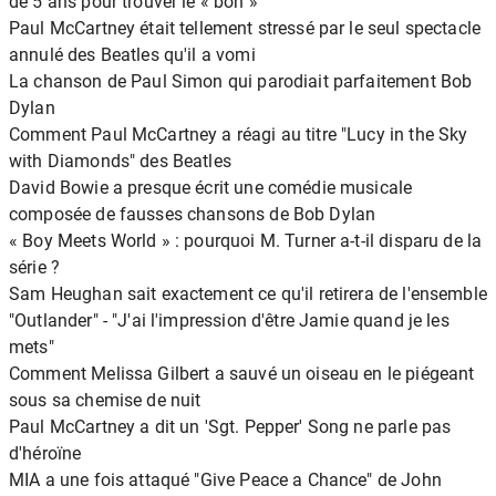
de 5 ans pour trouver le « bon »
Paul McCartney était tellement stressé par le seul spectacle
annulé des Beatles qu'il a vomi
La chanson de Paul Simon qui parodiait parfaitement Bob
Dylan
Comment Paul McCartney a réagi au titre "Lucy in the Sky
with Diamonds" des Beatles
David Bowie a presque écrit une comédie musicale
composée de fausses chansons de Bob Dylan
« Boy Meets World » : pourquoi M. Turner a-t-il disparu de la
série ?
Sam Heughan sait exactement ce qu'il retirera de l'ensemble
"Outlander" - "J'ai l'impression d'être Jamie quand je les
mets"
Comment Melissa Gilbert a sauvé un oiseau en le piégeant
sous sa chemise de nuit
Paul McCartney a dit un 'Sgt. Pepper' Song ne parle pas
d'héroïne
MIA a une fois attaqué "Give Peace a Chance" de John