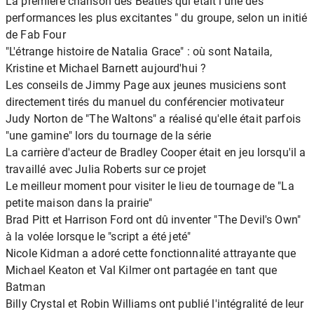
La première chanson des Beatles qui était l'une des "
performances les plus excitantes " du groupe, selon un initié
de Fab Four
"L'étrange histoire de Natalia Grace" : où sont Nataila,
Kristine et Michael Barnett aujourd'hui ?
Les conseils de Jimmy Page aux jeunes musiciens sont
directement tirés du manuel du conférencier motivateur
Judy Norton de "The Waltons" a réalisé qu'elle était parfois
"une gamine" lors du tournage de la série
La carrière d'acteur de Bradley Cooper était en jeu lorsqu'il a
travaillé avec Julia Roberts sur ce projet
Le meilleur moment pour visiter le lieu de tournage de "La
petite maison dans la prairie"
Brad Pitt et Harrison Ford ont dû inventer "The Devil's Own"
à la volée lorsque le "script a été jeté"
Nicole Kidman a adoré cette fonctionnalité attrayante que
Michael Keaton et Val Kilmer ont partagée en tant que
Batman
Billy Crystal et Robin Williams ont publié l'intégralité de leur