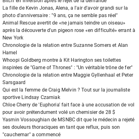
Bitch' en inversion après le rejet de la demande
La fille de Kevin Jonas, Alena, a l'air d'avoir grandi sur la
photo d'anniversaire : "9 ans, ça ne semble pas réel"
Animal Rescue avertit de «ne jamais teindre un oiseau»
après la découverte d'un pigeon rose «en difficulté» errant à
New York
Chronologie de la relation entre Suzanne Somers et Alan
Hamel
Whoopi Goldberg montre à Kit Harington ses toilettes
inspirées de "Game of Thrones" : "Un véritable trône de fer"
Chronologie de la relation entre Maggie Gyllenhaal et Peter
Sarsgaard
Qui est la femme de Craig Melvin ? Tout sur la journaliste
sportive Lindsay Czarniak
Chloe Cherry de 'Euphoria' fait face à une accusation de vol
pour avoir prétendument volé un chemisier de 28 $
Yasmin Vossoughian de MSNBC dit que le médecin a rejeté
ses douleurs thoraciques en tant que reflux, puis son
"cauchemar" a commencé